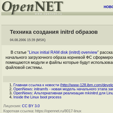
НОВ
Техника создания initrd образов
04.08.2006 15:39 (MSK)
В статье "
Linux initial RAM disk (initrd) overview
" расск
начального загрузочного образа корневой ФС сформирован
помещаются модули и файлы которые будут использован
файловой системы.
Главная ссылка к новости (
http://www-128.ibm.com/develo
OpenNews: initramfs - новая модель начального этапа заг
OpenNews: Альтернативная реализация mkinitrd для Linu
Inside the Linux boot process
Лицензия:
CC BY 3.0
Короткая ссылка: https://opennet.ru/8017-linux