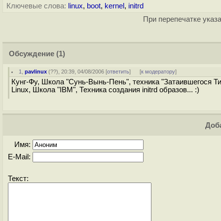
Ключевые слова:
linux
,
boot
,
kernel
,
initrd
При перепечатке указа
Обсуждение
(1)
1
,
pavlinux
(
??
), 20:39, 04/08/2006 [
ответить
]
[
к модератору
]
Кунг-Фу, Школа "Сунь-Вынь-Пень", техника "Затаившегося Ти
Linux, Школа "IBM", Техника создания initrd образов... :)
Доба
Имя:
E-Mail:
Текст: