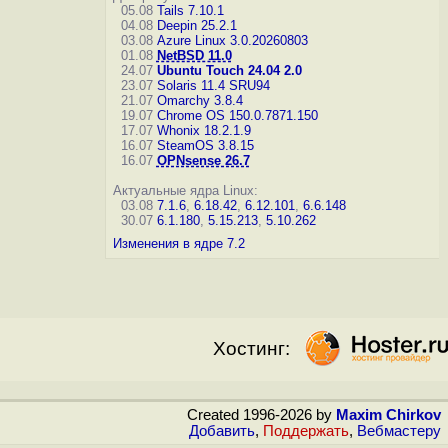
05.08
Tails 7.10.1
04.08
Deepin 25.2.1
03.08
Azure Linux 3.0.20260803
01.08
NetBSD 11.0
24.07
Ubuntu Touch 24.04 2.0
23.07
Solaris 11.4 SRU94
21.07
Omarchy 3.8.4
19.07
Chrome OS 150.0.7871.150
17.07
Whonix 18.2.1.9
16.07
SteamOS 3.8.15
16.07
OPNsense 26.7
Актуальные ядра Linux:
03.08
7.1.6
,
6.18.42
,
6.12.101
,
6.6.148
30.07
6.1.180
,
5.15.213
,
5.10.262
Изменения в ядре 7.2
Хостинг:
Created 1996-2026 by
Maxim Chirkov
Добавить
,
Поддержать
,
Вебмастеру