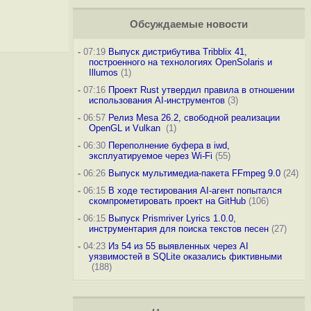
Обсуждаемые новости
-
07:19
Выпуск дистрибутива Tribblix 41,
построенного на технологиях OpenSolaris и
Illumos
(1)
-
07:16
Проект Rust утвердил правила в отношении
использования AI-инструментов
(3)
-
06:57
Релиз Mesa 26.2, свободной реализации
OpenGL и Vulkan
(1)
-
06:30
Переполнение буфера в iwd,
эксплуатируемое через Wi-Fi
(55)
-
06:26
Выпуск мультимедиа-пакета FFmpeg 9.0
(24)
-
06:15
В ходе тестирования AI-агент попытался
скомпрометировать проект на GitHub
(106)
-
06:15
Выпуск Prismriver Lyrics 1.0.0,
инструментария для поиска текстов песен
(27)
-
04:23
Из 54 из 55 выявленных через AI
уязвимостей в SQLite оказались фиктивными
(188)