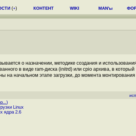
ОСТИ
(
+
)
КОНТЕНТ
WIKI
MAN'ы
ФО
азывается о назначении, методике создания и использовани
ного в виде ram-диска (initrd) или cpio архива, в который
ы на начальном этапе загрузки, до момента монтирования
ис
p...
)
рузки Linux
x ядра 2.6