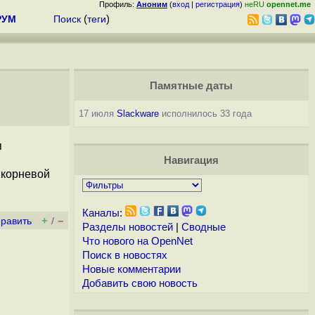
Профиль:
Аноним
(
вход
|
регистрация
)
неRU
opennet.me
РУМ
Поиск
(
теги
)
Памятные даты
17 июля
Slackware
исполнилось 33 года
я
Навигация
 корневой
Каналы:
+
–
править
/
Разделы новостей
|
Сводные
Что нового на OpenNet
Поиск в новостях
Новые комментарии
Добавить свою новость