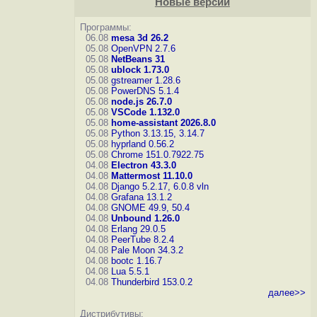
Новые версии
Программы:
06.08
mesa 3d 26.2
05.08
OpenVPN 2.7.6
05.08
NetBeans 31
05.08
ublock 1.73.0
05.08
gstreamer 1.28.6
05.08
PowerDNS 5.1.4
05.08
node.js 26.7.0
05.08
VSCode 1.132.0
05.08
home-assistant 2026.8.0
05.08
Python 3.13.15, 3.14.7
05.08
hyprland 0.56.2
05.08
Chrome 151.0.7922.75
04.08
Electron 43.3.0
04.08
Mattermost 11.10.0
04.08
Django 5.2.17, 6.0.8
vln
04.08
Grafana 13.1.2
04.08
GNOME 49.9, 50.4
04.08
Unbound 1.26.0
04.08
Erlang 29.0.5
04.08
PeerTube 8.2.4
04.08
Pale Moon 34.3.2
04.08
bootc 1.16.7
04.08
Lua 5.5.1
04.08
Thunderbird 153.0.2
далее>>
Дистрибутивы: