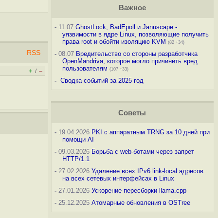
Важное
-
11.07
GhostLock, BadEpoll и Januscape -
уязвимости в ядре Linux, позволяющие получить
права root и обойти изоляцию KVM
(82 +34)
RSS
-
08.07
Вредительство со стороны разработчика
OpenMandriva, которое могло причинить вред
пользователям
(107 +33)
+
–
/
-
Сводка событий за 2025 год
Советы
-
19.04.2026
PKI с аппаратным TRNG за 10 дней при
помощи AI
-
09.03.2026
Борьба с web-ботами через запрет
HTTP/1.1
-
27.02.2026
Удаление всех IPv6 link-local адресов
на всех сетевых интерфейсах в Linux
-
27.01.2026
Ускорение пересборки llama.cpp
-
25.12.2025
Атомарные обновления в OSTree