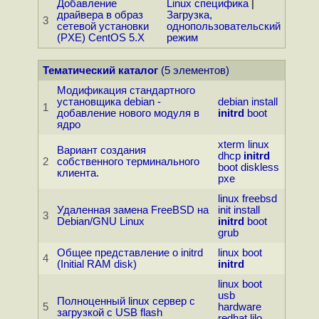
Добавление
Linux специфика
|
драйвера в образ
Загрузка,
3
сетевой установки
однопользовательский
(PXE) CentOS 5.X
режим
Тематический каталог
(5 элементов)
Модификация стандартного
установщика debian -
debian
install
1
добавление нового модуля в
initrd
boot
ядро
xterm
linux
Вариант создания
dhcp
initrd
2
собственного терминального
boot
diskless
клиента.
pxe
linux
freebsd
Удаленная замена FreeBSD на
init
install
3
Debian/GNU Linux
initrd
boot
grub
Общее представление о initrd
linux
boot
4
(Initial RAM disk)
initrd
linux
boot
usb
Полноценный linux сервер с
5
hardware
загрузкой с USB flash
redhat
lilo