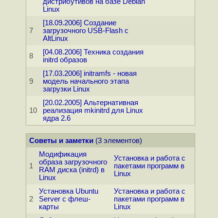
дистрибутивов на базе Debian
Linux
[18.09.2006] Создание
7
загрузочного USB-Flash с
AltLinux
[04.08.2006] Техника создания
8
initrd образов
[17.03.2006] initramfs - новая
9
модель начального этапа
загрузки Linux
[20.02.2005] Альтернативная
10
реализация mkinitrd для Linux
ядра 2.6
Советы и заметки
(3 элементов)
Модификация
Установка и работа с
образа загрузочного
1
пакетами программ в
RAM диска (initrd) в
Linux
Linux
Установка Ubuntu
Установка и работа с
2
Server с флеш-
пакетами программ в
карты
Linux