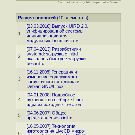
Быстрый переход - http://opennet.ru/ключ
Раздел новостей
(10 элементов)
[23.03.2018] Выпуск UIRD 2.0,
унифицированной системы
1
инициализации для
модульных Linux-систем
[07.04.2013] Разработчики
systemd: загрузка с initrd
2
оказалась быстрее загрузки
без initrd
[16.11.2008] Генерация и
изменение содержимого
3
загрузочного ram-диска в
Debian GNU/Linux
[04.01.2008] Подробное
4
руководство о сборке Linux
ядра из исходных текстов
[04.06.2007] Общее
5
представление о initrd
[16.05.2007] Технология
изготовления LiveCD микро-
6