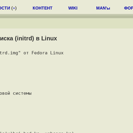
ОСТИ
(
+
)
КОНТЕНТ
WIKI
MAN'ы
ФО
ка (initrd) в Linux
trd.img" от Fedora Linux
