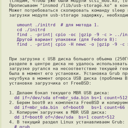
(следим, чтобы уже были модули scsi_mod.ko, (o
Прописываем "insmod /lib/usb-storage.ko" в кон
Может потребоваться скопировать команду sleep 
загрузки модуля usb-storage задержку, необходи
   umount ./initrd  # для метода 1.

   cd ./initrd

   find . -print| cpio -oc |gzip -9 -c > ../initrd_new.img  # для метода 2.

   Другой вариант упаковки (для Fedora 8):

При загрузке с USB диска большого объема (250Г
разделе в центре диска не удалось использовать
загрузке ругался на несоответствие текущей гео
была в момент его установки. Установка Grub пр
ноутбука в момент опроса USB диска (проблема B
установке загрузчика от FreeBSD:

  # grub
