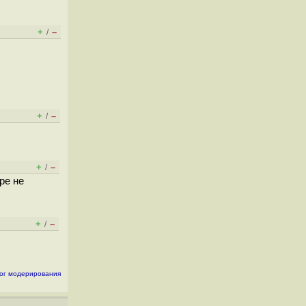
+
–
/
+
–
/
+
–
/
ре не
+
–
/
ог модерирования