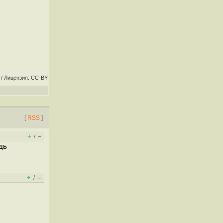
/ Лицензия: CC-BY
[
RSS
]
+
–
/
дь
+
–
/