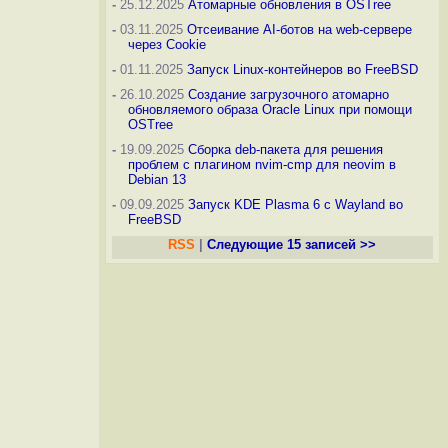
-
25.12.2025
Атомарные обновления в OSTree
-
03.11.2025
Отсеивание AI-ботов на web-сервере
через Cookie
-
01.11.2025
Запуск Linux-контейнеров во FreeBSD
-
26.10.2025
Создание загрузочного атомарно
обновляемого образа Oracle Linux при помощи
OSTree
-
19.09.2025
Сборка deb-пакета для решения
проблем с плагином nvim-cmp для neovim в
Debian 13
-
09.09.2025
Запуск KDE Plasma 6 с Wayland во
FreeBSD
RSS
|
Следующие 15 записей >>