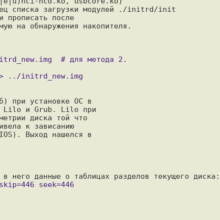
|e|u)hci-hcd.ko, usbcore.ko)

ец списка загрузки модулей ./initrd/init

и прописать после

мую на обнаружения накопителя.

б) при установке ОС в

 Lilo и Grub. Lilo при

метрии диска той что 

ивела к зависанию 

IOS). Выход нашелся в
