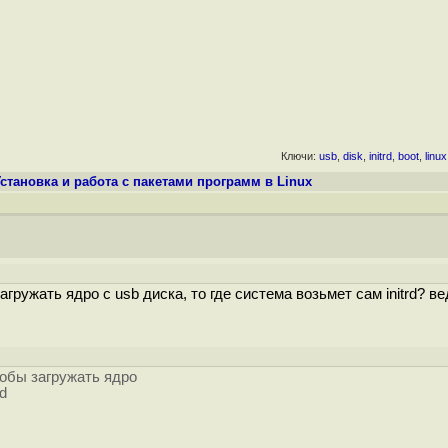
Ключи:
usb
,
disk
,
initrd
,
boot
,
linux
становка и работа с пакетами программ в Linux
агружать ядро с usb диска, то где система возьмет сам initrd? ве
тобы загружать ядро
rd