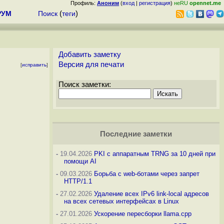
Профиль:
Аноним
(
вход
|
регистрация
)
неRU
opennet.me
РУМ
Поиск
(
теги
)
Добавить заметку
Версия для печати
[
исправить
]
Поиск заметки:
Последние заметки
-
19.04.2026
PKI с аппаратным TRNG за 10 дней при
помощи AI
-
09.03.2026
Борьба с web-ботами через запрет
HTTP/1.1
-
27.02.2026
Удаление всех IPv6 link-local адресов
на всех сетевых интерфейсах в Linux
-
27.01.2026
Ускорение пересборки llama.cpp