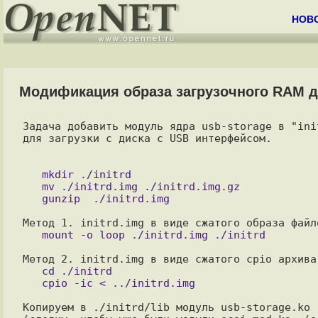
НОВ
Модификация образа загрузочного RAM дис
Задача добавить модуль ядра usb-storage в "ini
для загрузки с диска с USB интерфейсом.

   mkdir ./initrd

   mv ./initrd.img ./initrd.img.gz

   cd ./initrd

Копируем в ./initrd/lib модуль usb-storage.ko 
