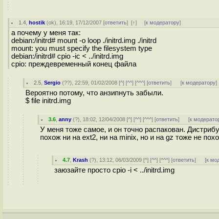
1.4
,
hostik
(
ok
), 16:19, 17/12/2007 [
ответить
]
[
↑
] [
к модератору
]
а почему у меня так:
debian:/initrd# mount -o loop ./initrd.img ./initrd
mount: you must specify the filesystem type
debian:/initrd# cpio -ic < ../initrd.img
cpio: преждевременный конец файла
2.5
,
Sergio
(
??
), 22:59, 01/02/2008 [
^
] [
^^
] [
^^^
] [
ответить
]
[
к модератору
]
Вероятно потому, что анзипнуть забыли.
$ file initrd.img
3.6
,
anny
(
?
), 18:02, 12/04/2008 [
^
] [
^^
] [
^^^
] [
ответить
]
[
к модерато
У меня тоже самое, и он точно распакован. Дистрибу
похож ни на ext2, ни на minix, но и на gz тоже не по
4.7
,
Krash
(
?
), 13:12, 06/03/2009 [
^
] [
^^
] [
^^^
] [
ответить
]
[
к мо
заюзайте просто cpio -i < ../initrd.img