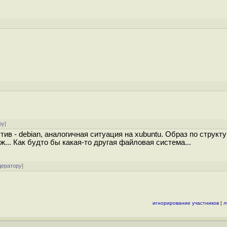
ру
]
тив - debian, аналогичная ситуация на xubuntu. Образ по структу
хож... Как будто бы какая-то другая файловая система...
дератору
]
игнорирование участников
|
л