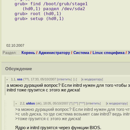
  grub> find /boot/grub/stage1

     (hd0,1) раздел /dev/sda2

  grub> root (hd0,1)

02.10.2007
Раздел:
Корень
/
Администратору
/
Система
/
Linux специфика
/
У
Обсуждение
1.1
,
sss
(
??
), 17:33, 05/10/2007 [
ответить
]
[
↓
] [
к модератору
]
а можно дурацкий вопрос? Если initrd нужен для того чтобы з
initrd тоже грузится с этого же диска!
2.2
,
uldus
(
ok
), 18:05, 05/10/2007 [
^
] [
^^
] [
^^^
] [
ответить
]
[
к модератору
]
>а можно дурацкий вопрос? Если initrd нужен для того ч
>с usb диска, то где система возьмет сам initrd? ведь init
>тоже грузится с этого же диска!
Ядро и initrd грузятся через функции BIOS.