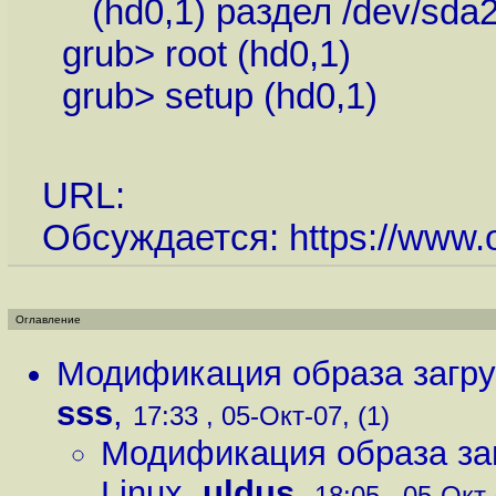
(hd0,1) раздел /dev/sda
grub> root (hd0,1)
grub> setup (hd0,1)
URL:
Обсуждается:
https://www.
Оглавление
Модификация образа загрузо
sss
,
17:33 , 05-Окт-07, (1)
Модификация образа загр
Linux
,
uldus
,
18:05 , 05-Окт-