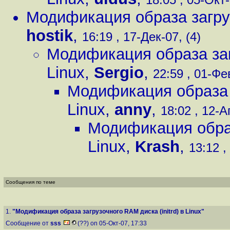
Модификация образа загрузо
hostik
,
16:19 , 17-Дек-07, (4)
Модификация образа загр
Linux
,
Sergio
,
22:59 , 01-Фев
Модификация образа з
Linux
,
anny
,
18:02 , 12-А
Модификация образа
Linux
,
Krash
,
13:12 ,
Сообщения по теме
1.
"Модификация образа загрузочного RAM диска (initrd) в Linux"
Сообщение от
sss
(??) on 05-Окт-07, 17:33