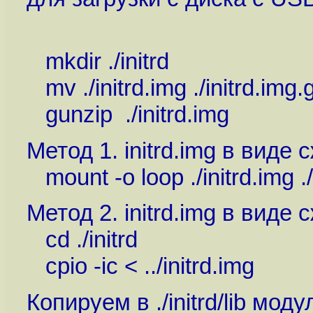
mkdir ./initrd
mv ./initrd.img ./initrd.img.
gunzip ./initrd.img
Метод 1. initrd.img в вид
mount -o loop ./initrd.img ./
Метод 2. initrd.img в виде 
cd ./initrd
cpio -ic < ../initrd.img
Копируем в ./initrd/lib мод