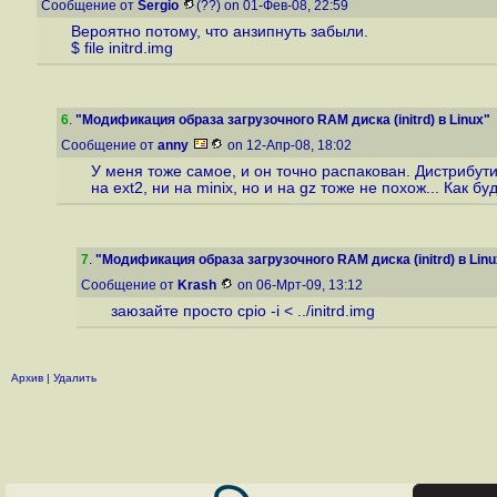
Сообщение от
Sergio
(??) on 01-Фев-08, 22:59
Вероятно потому, что анзипнуть забыли.
$ file initrd.img
6
.
"Модификация образа загрузочного RAM диска (initrd) в Linux"
Сообщение от
anny
on 12-Апр-08, 18:02
У меня тоже самое, и он точно распакован. Дистрибути
на ext2, ни на minix, но и на gz тоже не похож... Как б
7
.
"Модификация образа загрузочного RAM диска (initrd) в Linu
Сообщение от
Krash
on 06-Мрт-09, 13:12
заюзайте просто cpio -i < ../initrd.img
Архив
|
Удалить