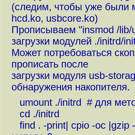
(следим, чтобы уже были мо
hcd.ko, usbcore.ko)
Прописываем "insmod /lib/u
загрузки модулей ./initrd/ini
Может потребоваться скоп
прописать после
загрузки модуля usb-stora
обнаружения накопителя.
umount ./initrd # для мето
cd ./initrd
find . -print| cpio -oc |gzip