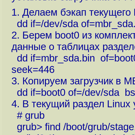
1. Делаем бэкап текущего
dd if=/dev/sda of=mbr_sda
2. Берем boot0 из комплек
данные о таблицах раздел
dd if=mbr_sda.bin of=boo
seek=446
3. Копируем загрузчик в 
dd if=boot0 of=/dev/sda b
4. В текущий раздел Linux
# grub
grub> find /boot/grub/stage