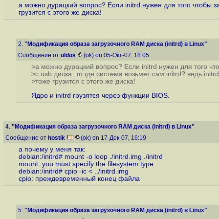
а можно дурацкий вопрос? Если initrd нужен для того чтобы заг
грузится с этого же диска!
2.
"Модификация образа загрузочного RAM диска (initrd) в Linux"
Сообщение от
uldus
(ok) on 05-Окт-07, 18:05
>а можно дурацкий вопрос? Если initrd нужен для того чт
>с usb диска, то где система возьмет сам initrd? ведь initrd
>тоже грузится с этого же диска!
Ядро и initrd грузятся через функции BIOS.
4.
"Модификация образа загрузочного RAM диска (initrd) в Linux"
Сообщение от
hostik
(ok) on 17-Дек-07, 16:19
а почему у меня так:
debian:/initrd# mount -o loop ./initrd.img ./initrd
mount: you must specify the filesystem type
debian:/initrd# cpio -ic < ../initrd.img
cpio: преждевременный конец файла
5.
"Модификация образа загрузочного RAM диска (initrd) в Linux"