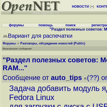
НОВОСТИ
(
+
)
КОНТ
форумы
помощь
поиск
регистр
"Раздел полезных советов: М
Вариант для распечатки
Форумы
Разговоры, обсуждение новостей
(Public)
Изначальное сообщение
"Раздел полезных советов: М
RAM..."
Сообщение от
auto_tips
(??) o
Задача добавить модуль ядр
Fedora Linux
для загрузки с диска с U