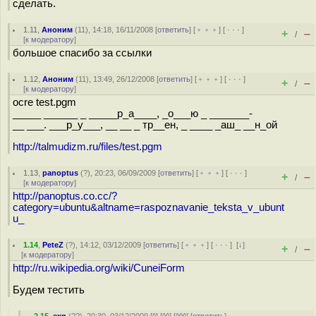
сделать.
1.11
,
Аноним
(
11
), 14:18, 16/11/2008 [
ответить
] [
﹢﹢﹢
] [
· · ·
]
+
–
/
[
к модератору
]
большое спасибо за ссылки
1.12
,
Аноним
(
11
), 13:49, 26/12/2008 [
ответить
] [
﹢﹢﹢
] [
· · ·
]
+
–
/
[
к модератору
]
ocre test.pgm
_____ ______ _ _____р_а____, _о___ю _ _______-
__ ___. ___р_у___, __ __ _ тр__ен, _ ____ _аш_ __н_ой
http://talmudizm.ru/files/test.pgm
1.13
,
panoptus
(
?
), 20:23, 06/09/2009 [
ответить
] [
﹢﹢﹢
] [
· · ·
]
+
–
/
[
к модератору
]
http://panoptus.co.cc/?
category=ubuntu&altname=raspoznavanie_teksta_v_ubunt
u_
1.14
,
PeteZ
(
?
), 14:12, 03/12/2009 [
ответить
] [
﹢﹢﹢
] [
· · ·
]
[
↓
]
+
–
/
[
к модератору
]
http://ru.wikipedia.org/wiki/CuneiForm
Будем тестить