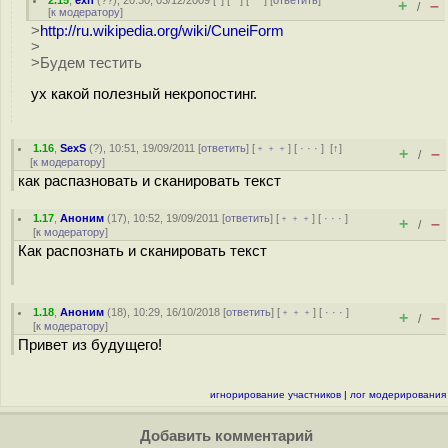
2.15
,
exn
(
??
), 20:30, 03/12/2009 [
^
] [
^^
] [
^^^
] [
ответить
]
+
–
/
[
к модератору
]
>
http://ru.wikipedia.org/wiki/CuneiForm
>
>Будем тестить
ух какой полезный некропостинг.
1.16
,
SexS
(
?
), 10:51, 19/09/2011 [
ответить
] [
﹢﹢﹢
] [
· · ·
]
[
↑
]
+
–
/
[
к модератору
]
как распазновать и сканировать текст
1.17
,
Аноним
(
17
), 10:52, 19/09/2011 [
ответить
] [
﹢﹢﹢
] [
· · ·
]
+
–
/
[
к модератору
]
Как распознать и сканировать текст
1.18
,
Аноним
(
18
), 10:29, 16/10/2018 [
ответить
] [
﹢﹢﹢
] [
· · ·
]
+
–
/
[
к модератору
]
Привет из будущего!
игнорирование участников
|
лог модерирования
Добавить комментарий