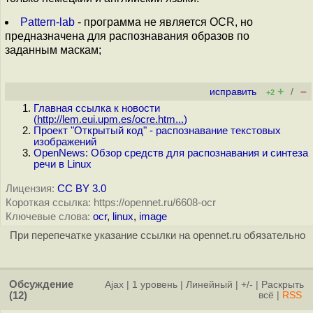
Pattern-lab
- программа не является OCR, но
предназначена для распознавания образов по
заданным маскам;
+
–
исправить
/
+2
Главная ссылка к новости
(
http://lem.eui.upm.es/ocre.htm...
)
Проект "Открытый код" - распознавание текстовых
изображений
OpenNews: Обзор средств для распознавания и синтеза
речи в Linux
Лицензия:
CC BY 3.0
Короткая ссылка: https://opennet.ru/6608-ocr
Ключевые слова:
ocr
,
linux
,
image
При перепечатке указание ссылки на opennet.ru обязательно
Обсуждение
Ajax
|
1 уровень
|
Линейный
|
+/-
|
Раскрыть
(12)
всё
|
RSS