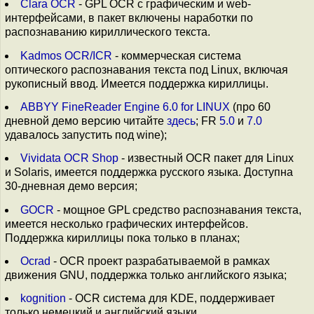
Clara OCR
- GPL OCR с графическим и web-
интерфейсами, в пакет включены наработки по
распознаванию кириллического текста.
Kadmos OCR/ICR
- коммерческая система
оптического распознавания текста под Linux, включая
рукописный ввод. Имеется поддержка кириллицы.
ABBYY FineReader Engine 6.0 for LINUX
(про 60
дневной демо версию читайте
здесь
; FR
5.0
и
7.0
удавалось запустить под wine);
Vividata OCR Shop
- известный OCR пакет для Linux
и Solaris, имеется поддержка русского языка. Доступна
30-дневная демо версия;
GOCR
- мощное GPL средство распознавания текста,
имеется несколько графических интерфейсов.
Поддержка кириллицы пока только в планах;
Ocrad
- OCR проект разрабатываемой в рамках
движения GNU, поддержка только английского языка;
kognition
- OCR система для KDE, поддерживает
только немецкий и английский языки.