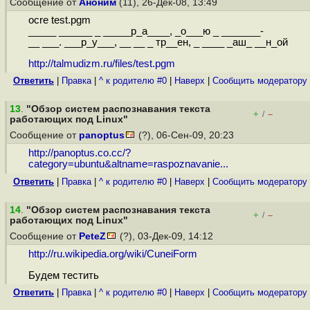
Сообщение от
Аноним
(11), 26-Дек-08, 13:49
ocre test.pgm
_____ ______ _ _____р_а____, _о___ю _ _______-
__ ___. ___р_у___, __ __ _ тр__ен, _ ____ _аш_ __н_ой
http://talmudizm.ru/files/test.pgm
Ответить
|
Правка
|
^ к родителю #0
|
Наверх
|
Cообщить модератору
13
.
"Обзор систем распознавания текста
+
–
/
работающих под Linux"
Сообщение от
panoptus
(?), 06-Сен-09, 20:23
http://panoptus.co.cc/?
category=ubuntu&altname=raspoznavanie...
Ответить
|
Правка
|
^ к родителю #0
|
Наверх
|
Cообщить модератору
14
.
"Обзор систем распознавания текста
+
–
/
работающих под Linux"
Сообщение от
PeteZ
(?), 03-Дек-09, 14:12
http://ru.wikipedia.org/wiki/CuneiForm
Будем тестить
Ответить
|
Правка
|
^ к родителю #0
|
Наверх
|
Cообщить модератору