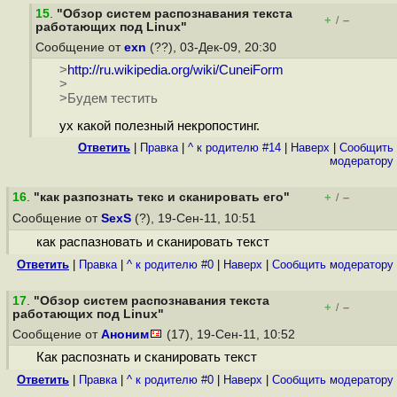
15
.
"Обзор систем распознавания текста
+
–
/
работающих под Linux"
Сообщение от
exn
(??), 03-Дек-09, 20:30
>
http://ru.wikipedia.org/wiki/CuneiForm
>
>Будем тестить
ух какой полезный некропостинг.
Ответить
|
Правка
|
^ к родителю #14
|
Наверх
|
Cообщить
модератору
16
.
"как разпознать текс и сканировать его"
+
–
/
Сообщение от
SexS
(?), 19-Сен-11, 10:51
как распазновать и сканировать текст
Ответить
|
Правка
|
^ к родителю #0
|
Наверх
|
Cообщить модератору
17
.
"Обзор систем распознавания текста
+
–
/
работающих под Linux"
Сообщение от
Аноним
(17), 19-Сен-11, 10:52
Как распознать и сканировать текст
Ответить
|
Правка
|
^ к родителю #0
|
Наверх
|
Cообщить модератору