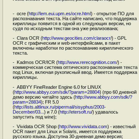
- ocre (
http://lem.eui.upm.es/ocre.html
) - открытое ПО для
распознавания текста. На сайте написано, что поддержка
кириллицы появится в одной из следующих версии, но
судя по исходным текстам она уже реализована;
- Clara OCR (
http://www.geocities.com/claraocr
/) - GPL
OCR с графическим и web-интерфейсами, в пакет
включены наработки по распознаванию кириллического
текста.
- Kadmos OCR/ICR (
http://www.rerecognition.com
/) -
коммерческая система оптического распознавания текста
под Linux, включая рукописный ввод. Имеется поддержка
кириллицы.
- ABBYY FineReader Engine 6.0 for LINUX
(
http://www.abbyy.com/sdk/?param=28804
) (про 60 дневной
демо версию читайте здесь (
http://www.abbyy.com/sdk/?
param=28834
); FR 5.0
(
http://lists.altlinux.ru/pipermail/sisyphus/2003-
December/03...
) и 7.0 (
http://etersoft.ru
/) удавалось
запустить под wine);
- Vividata OCR Shop (
http://www.vividata.com
) - известный
OCR пакет для Linux и Solaris, имеется поддержка
русского языка. Доступна 30-дневная демо версия;