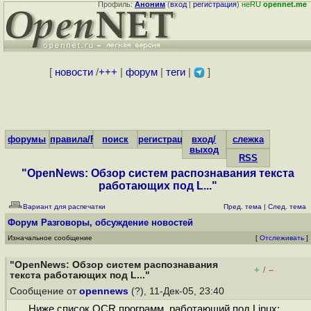
Профиль:
Аноним
(
вход
|
регистрация
)
неRU
opennet.me
[
новости
/
+++
|
форум
|
теги
|
]
форумы
правила/FAQ
поиск
регистрация
вход/
слежка
выход
RSS
"OpenNews: Обзор систем распознавания текста
работающих под L..."
Вариант для распечатки
Пред. тема
|
След. тема
Форум
Разговоры, обсуждение новостей
Изначальное сообщение
[
Отслеживать
]
"OpenNews: Обзор систем распознавания
+
–
/
текста работающих под L..."
Сообщение от
opennews
(?), 11-Дек-05, 23:40
Ниже список OCR программ, работающий под Linux: