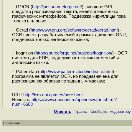
- GOCR (
http://jocr.sourceforge.net
/) - мощное GPL
средство распознавания текста, имеется несколько
графических интерфейсов. Поддержка кириллицы пока
только в планах;
- Ocrad (
http://www.gnu.org/software/ocrad/ocrad.html
) -
OCR проект разрабатываемой в рамках движения GNU,
поддержка только английского языка;
- kognition (
http://sourceforge.net/projects/kognition
/) - OCR
система для KDE, поддерживает только немецкий и
английский языки.
- Pattern-lab (
http://www.pattern-lab.de/index_e.html
) -
программа не является OCR, но предназначена для
распознавания образов по заданным маскам;
URL:
http://lem.eui.upm.es/ocre.html
Новость:
https://www.opennet.ru/opennews/art.shtml?
num=6608
Ответить
|
Правка
|
Cообщить модератору
Оглавление