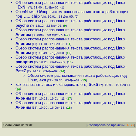
Обзор систем распознавания текста работающих под Linux
,
_ExN_
(?), 23:40 , 11-Дек-05, (1)
OpenNews: Обзор систем распознавания текста работающих
под L...
,
chip
(ok), 16:01 , 13-Дек-05, (6)
Обзор систем распознавания текста работающих под Linux
,
psycho
(?), 13:12 , 22-Мрт-06, (
9
)
Обзор систем распознавания текста работающих под Linux
,
Аноним
(-), 15:53 , 09-Мрт-07, (
10
)
Обзор систем распознавания текста работающих под Linux
,
Аноним
(11), 14:18 , 16-Ноя-08, (
11
)
Обзор систем распознавания текста работающих под Linux
,
Аноним
(11), 13:49 , 26-Дек-08, (
12
)
Обзор систем распознавания текста работающих под Linux
,
panoptus
(?), 20:23 , 06-Сен-09, (
13
)
Обзор систем распознавания текста работающих под Linux
,
PeteZ
(?), 14:12 , 03-Дек-09, (
14
)
Обзор систем распознавания текста работающих под
Linux
,
exn
(??), 20:30 , 03-Дек-09, (
15
)
как разпознать текс и сканировать его
,
SexS
(?), 10:51 , 19-Сен-11,
(
)
16
Обзор систем распознавания текста работающих под Linux
,
Аноним
(17), 10:52 , 19-Сен-11, (
17
)
Обзор систем распознавания текста работающих под Linux
,
Аноним
(18), 10:29 , 16-Окт-18, (
18
)
Сообщения по теме
[
Сортировка по времени
|
RSS
]