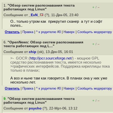
1.
"Обзор систем распознавания текста
+
–
/
работающих под Linux"
Сообщение от
_ExN_
(?), 11-Дек-05, 23:40
О.. только утром как прикрутил сканер а тут и софт
полез..
Ответить
|
Правка
|
^ к родителю #0
|
Наверх
|
Cообщить модератору
6.
"OpenNews: Обзор систем распознавания
+
–
/
текста работающих под L..."
Сообщение от
chip
(ok), 13-Дек-05, 16:01
>- GOCR (
http://jocr.sourceforge.net
/) - мощное GPL
средство распознавания текста, имеется несколько
>графических интерфейсов. Поддержка кириллицы пока
только в планах;
А воз и ныне там как говорится. В планах она у них уже
несколько лет.
Ответить
|
Правка
|
^ к родителю #0
|
Наверх
|
Cообщить модератору
9
.
"Обзор систем распознавания текста
+
–
/
работающих под Linux"
Сообщение от
psycho
(?), 22-Мрт-06, 13:12