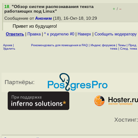
18
.
"Обзор систем распознавания текста
+
–
/
работающих под Linux"
Сообщение от
Аноним
(18), 16-Окт-18, 10:29
Привет из будущего!
Ответить
|
Правка
|
^ к родителю #0
|
Наверх
|
Cообщить модератору
Архив
|
Рекомендовать для помещения в FAQ
|
Индекс форумов
|
Темы
|
Пред.
Удалить
тема
|
След. тема
Партнёры:
Хостинг: