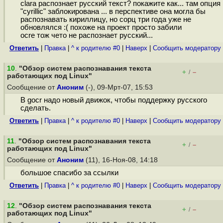
clara распознает русский текст? покажите как... там опция
"cyrillic" заблокирована ... в перспективе она могла бы
распознавать кириллицу, но сорц три года уже не
обновлялся :( похоже на проект просто забили
ocre тож чето не распознает русский...
Ответить
|
Правка
|
^ к родителю #0
|
Наверх
|
Cообщить модератору
10
.
"Обзор систем распознавания текста
+
–
/
работающих под Linux"
Сообщение от
Аноним
(-), 09-Мрт-07, 15:53
В gocr надо новый движок, чтобы поддержку русского
сделать.
Ответить
|
Правка
|
^ к родителю #0
|
Наверх
|
Cообщить модератору
11
.
"Обзор систем распознавания текста
+
–
/
работающих под Linux"
Сообщение от
Аноним
(11), 16-Ноя-08, 14:18
большое спасибо за ссылки
Ответить
|
Правка
|
^ к родителю #0
|
Наверх
|
Cообщить модератору
12
.
"Обзор систем распознавания текста
+
–
/
работающих под Linux"