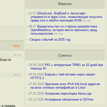
Важное
-
11.07
GhostLock, BadEpoll и Januscape -
уязвимости в ядре Linux, позволяющие получить
права root и обойти изоляцию KVM
(82 +34)
-
08.07
Вредительство со стороны разработчика
OpenMandriva, которое могло причинить вред
пользователям
(107 +34)
-
Сводка событий за 2025 год
RSS
+
–
/
Советы
области
-
19.04.2026
PKI с аппаратным TRNG за 10 дней при
помощи AI
-
09.03.2026
Борьба с web-ботами через запрет
+
–
/
HTTP/1.1
-
27.02.2026
Удаление всех IPv6 link-local адресов
на всех сетевых интерфейсах в Linux
-
27.01.2026
Ускорение пересборки llama.cpp
-
25.12.2025
Атомарные обновления в OSTree
 и теперь