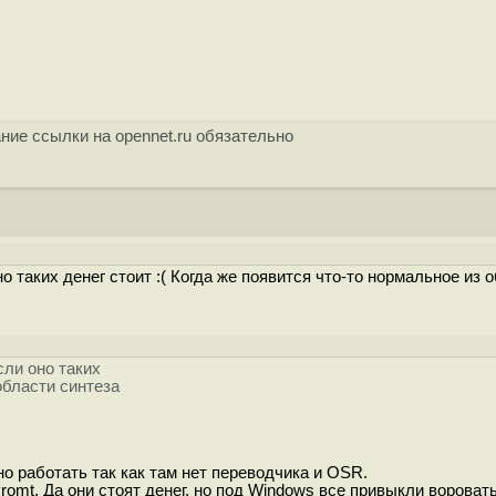
ние ссылки на opennet.ru обязательно
о таких денег стоит :( Когда же появится что-то нормальное из 
сли оно таких
области синтеза
о работать так как там нет переводчика и OSR.
romt. Да они стоят денег, но под Windows все привыкли воровать