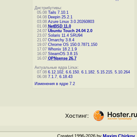
Дистрибутивы:
05.08
Tails 7.10.1
04.08
Deepin 25.2.1
03.08
Azure Linux 3.0.20260803
01.08
NetBSD 11.0
24.07
Ubuntu Touch 24.04 2.0
23.07
Solaris 11.4 SRU94
21.07
Omarchy 3.8.4
19.07
Chrome OS 150.0.7871.150
17.07
Whonix 18.2.1.9
16.07
SteamOS 3.8.15
16.07
OPNsense 26.7
Актуальные ядра Linux:
07.08
6.12.102
,
6.6.150
,
6.1.182
,
5.15.215
,
5.10.264
06.08
7.1.7
,
6.18.43
Изменения в ядре 7.2
Хостинг:
Created 1996-2026 by
Maxim Chirkov