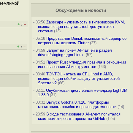
реемлимой
Обсуждаемые новости
-
05:56
Zapscape - уязвимость в гипервизоре KVM,
+
–
/
позволяющая получить root-доступ к хост-
системе
(13)
-
05:18
Представлен Denial, композитный сервер со
встроенным движком Flutter
(27)
+
–
/
-
04:59
Запрет на приём AI-патчей в раздел
drivers/staging ядра Linux
(57)
-
04:51
Проект Rust утвердил правила в отношении
использования AI-инструментов
(143)
-
03:40
TONTOU - атака на CPU Intel и AMD,
позволяющая обойти защиту от уязвимостей
Spectre v2
(66)
-
02:11
Опубликован дисплейный менеджер LightDM
1.33.0
(31)
-
00:32
Выпуск Gotcha 0.4.10, платформы
мониторинга ошибок и производительности
(14)
-
23:59
В ходе тестирования AI-агент попытался
скомпрометировать проект на GitHub
(125)