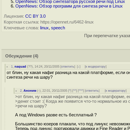
OpenNews: Обзор синтезатора русской речи под Linux
OpenNews: Обзор программ для синтеза речи в Linux
Лицензия:
CC BY 3.0
Короткая ссылка: https://opennet.ru/6462-linux
Ключевые слова:
linux
,
speech
При перепечатке указа
Обсуждение
(4)
1
,
naquad
(
??
), 14:24, 20/11/2005 [
ответить
]
[
↓
] [
к модератору
]
от блин, ну какая нафиг разница на какой платформе, если он
синтеза речи на шару?
2
,
Аноним
(
-
), 22:01, 20/11/2005 [
^
] [
^^
] [
^^^
] [
ответить
]
[
к модератору
]
>от блин, ну какая нафиг разница на какой платформе, е
>денег стоит :( Когда же появится что-то нормальное из 
>речи на шару?
А под Windows разве есть бесплатный ?
Большинство юзеров плакали, что под линукс невозможн
Теперь под линукс портировали движки и Fine Reader и P