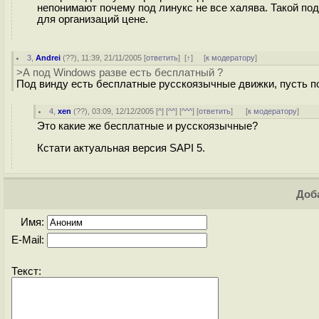
непонимают почему под линукс не все халява. Такой по
для организаций цене.
3
,
Andrei
(
??
), 11:39, 21/11/2005 [
ответить
]
[
↑
] [
к модератору
]
>А под Windows разве есть бесплатный ?
Под винду есть бесплатные русскоязычные движки, пусть под 
4
,
xen
(
??
), 03:09, 12/12/2005 [
^
] [
^^
] [
^^^
] [
ответить
]
[
к модератору
]
Это какие же бесплатные и русскоязычные?
Кстати актуальная версия SAPI 5.
Доба
Имя:
E-Mail:
Текст: