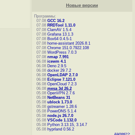
Новые версии
Программы:
07.08
GCC 16.2
07.08
RRDTool 1.11.0
07.08
ClamAV 1.5.4
07.08
Grafana 13.1.3
07.08
Box64 0.4.5-1
07.08
home-assistant 2026.8.1
07.08
Chrome 151.0.7922.108
07.08
WordPress 7.0.3
07.08
nmap 7.991
06.08
icewm 4.1
06.08
Deno 2.9.5
06.08
docker 29.7.2
06.08
OpenLDAP 2.7.0
06.08
Eclipse 7.121.0
06.08
OpenCloud 7.2.3
06.08
mesa 3d 26.2
05.08
OpenVPN 2.7.6
05.08
NetBeans 31
05.08
ublock 1.73.0
05.08
gstreamer 1.28.6
05.08
PowerDNS 5.1.4
05.08
node.js 26.7.0
05.08
VSCode 1.132.0
05.08
Python 3.13.15, 3.14.7
05.08
hyprland 0.56.2
далее>>