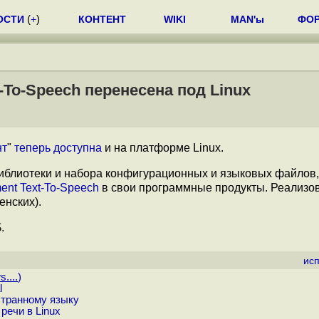
ОСТИ
(
+
)
КОНТЕНТ
WIKI
MAN'ы
ФО
-To-Speech перенесена под Linux
нт
"
теперь доступна
и на платформе Linux.
иблиотеки и набора конфигурационных и языковых файлов,
ent Text-To-Speech
в свои программные продукты. Реализо
енских).
.
ис
....
)
l
странному языку
речи в Linux