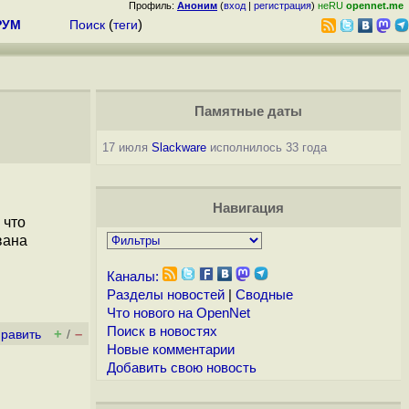
Профиль:
Аноним
(
вход
|
регистрация
)
неRU
opennet.me
РУМ
Поиск
(
теги
)
Памятные даты
17 июля
Slackware
исполнилось 33 года
Навигация
 что
вана
Каналы:
Разделы новостей
|
Сводные
Что нового на OpenNet
Поиск в новостях
+
–
править
/
Новые комментарии
Добавить свою новость