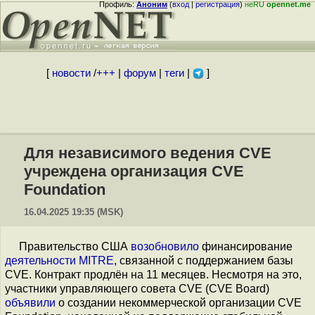
Профиль:
Аноним
(
вход
|
регистрация
)
неRU
opennet.me
[
новости
/
+++
|
форум
|
теги
|
]
Для независимого ведения CVE
учреждена организация CVE
Foundation
16.04.2025 19:35 (MSK)
Правительство США
возобновило
финансирование
деятельности MITRE
, связанной с поддержанием базы
CVE. Контракт продлён на 11 месяцев. Несмотря на это,
участники управляющего совета CVE (CVE Board)
объявили
о создании некоммерческой организации CVE