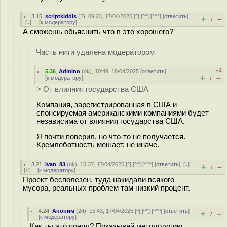
3.15
,
scriptkiddis
(
?
), 09:23, 17/04/2025 [
^
] [
^^
] [
^^^
] [
ответить
]
+
–
/
[
↓
] [
к модератору
]
А сможешь обьяснить что в это хорошего?
Часть нити удалена модератором
–1
5.36
,
Admino
(
ok
), 10:49, 18/04/2025 [
ответить
]
+
–
[
к модератору
]
/
> От влияния государства США
Компания, зарегистрированная в США и
спонсируемая американскими компаниями будет
независима от влияния государства США.
Я почти поверил, но что-то не получается.
Кремлеботность мешает, не иначе.
3.21
,
Ivan_83
(
ok
), 15:37, 17/04/2025 [
^
] [
^^
] [
^^^
] [
ответить
]
[
↓
]
+
–
/
[
↑
] [
к модератору
]
Проект бесполезен, туда накидали всякого
мусора, реальных проблем там низкий процент.
4.24
,
Аноним
(
24
), 15:43, 17/04/2025 [
^
] [
^^
] [
^^^
] [
ответить
]
+
–
/
[
к модератору
]
Как ты это понял? Показывай методологию.