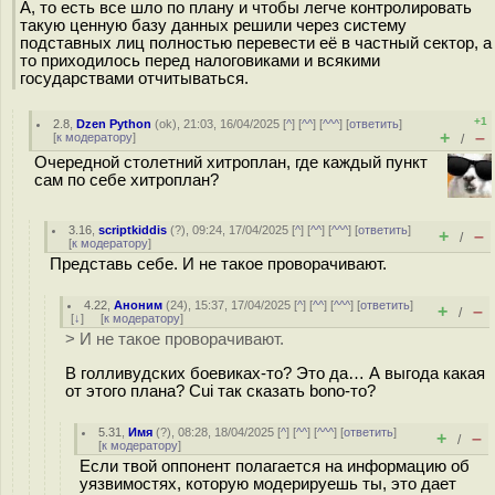
А, то есть все шло по плану и чтобы легче контролировать
такую ценную базу данных решили через систему
подставных лиц полностью перевести её в частный сектор, а
то приходилось перед налоговиками и всякими
государствами отчитываться.
+1
2.8
,
Dzen Python
(
ok
), 21:03, 16/04/2025 [
^
] [
^^
] [
^^^
] [
ответить
]
+
–
[
к модератору
]
/
Очередной столетний хитроплан, где каждый пункт
сам по себе хитроплан?
3.16
,
scriptkiddis
(
?
), 09:24, 17/04/2025 [
^
] [
^^
] [
^^^
] [
ответить
]
+
–
/
[
к модератору
]
Представь себе. И не такое проворачивают.
4.22
,
Аноним
(
24
), 15:37, 17/04/2025 [
^
] [
^^
] [
^^^
] [
ответить
]
+
–
/
[
↓
] [
к модератору
]
> И не такое проворачивают.
В голливудских боевиках-то? Это да… А выгода какая
от этого плана? Cui так сказать bono-то?
5.31
,
Имя
(
?
), 08:28, 18/04/2025 [
^
] [
^^
] [
^^^
] [
ответить
]
+
–
/
[
к модератору
]
Если твой оппонент полагается на информацию об
уязвимостях, которую модерируешь ты, это дает