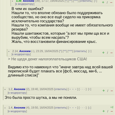
3.39
,
Аноним
(
39
), 17:17, 19/04/2025 [
^
] [
^^
] [
^^^
] [
ответить
]
[
↑
]
+
–
/
[
к модератору
]
В чем их ошибка?
Нашли то, что вполне обязано было поддерживать
сообщество, но оно все ещё сидело на прикормка
исключительно государства?
Нашли то, что компания вообще не имеет обязательного
резерва?
Нашли шантажистов, которые "а вот мы прям ща все и
вырубим, чтобы всем насрать"?
Жаль, что восстановили финансирование крыс.
2.14
,
Аноним
(
-
), 23:29, 16/04/2025 [
^
] [
^^
] [
^^^
] [
ответить
]
[
↑
]
+
–
/
[
к модератору
]
> Не щедя денег налогоплательщиков США!
Видимо кто-то намекнул что "иначе завтра над всей вашей
перепиской будет плакать все [фсб, моссад, ми-6, ...
длинный список]"
1.2
,
Аноним
(
2
), 19:40, 16/04/2025 [
ответить
] [
﹢﹢﹢
] [
· · ·
]
[
↑
]
+
–
/
[
к модератору
]
Это была просто шутка, а мы не поняли.
+2
1.4
,
Аноним
(
4
), 19:50, 16/04/2025 [
ответить
] [
﹢﹢﹢
] [
· · ·
]
[
↓
]
+
–
[
к модератору
]
/