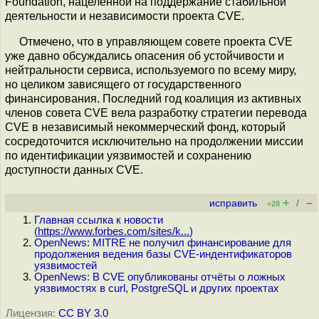
Foundation, нацеленной на поддержание стабильной
деятельности и независимости проекта CVE.
Отмечено, что в управляющем совете проекта CVE
уже давно обсуждались опасения об устойчивости и
нейтральности сервиса, используемого по всему миру,
но целиком зависящего от государственного
финансирования. Последний год коалиция из активных
членов совета CVE вела разработку стратегии перевода
CVE в независимый некоммерческий фонд, который
сосредоточится исключительно на продолжении миссии
по идентификации уязвимостей и сохранению
доступности данных CVE.
+
–
исправить
/
+28
Главная ссылка к новости
(
https://www.forbes.com/sites/k...
)
OpenNews: MITRE не получил финансирование для
продолжения ведения базы CVE-индентификаторов
уязвимостей
OpenNews: В CVE опубликованы отчёты о ложных
уязвимостях в curl, PostgreSQL и других проектах
Лицензия:
CC BY 3.0