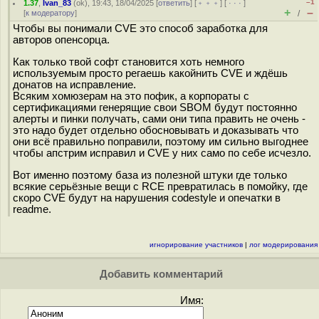
–1
1.37
,
Ivan_83
(
ok
), 19:43, 18/04/2025 [
ответить
] [
﹢﹢﹢
] [
· · ·
]
+
–
[
к модератору
]
/
Чтобы вы понимали CVE это способ заработка для
авторов опенсорца.
Как только твой софт становится хоть немного
используемым просто регаешь какойнить CVE и ждёшь
донатов на исправление.
Всяким хомюзерам на это пофик, а корпораты с
сертификациями генерящие свои SBOM будут постоянно
алерты и пинки получать, сами они типа править не очень -
это надо будет отдельно обосновывать и доказывать что
они всё правильно поправили, поэтому им сильно выгоднее
чтобы апстрим исправил и CVE у них само по себе исчезло.
Вот именно поэтому база из полезной штуки где только
всякие серьёзные вещи с RCE превратилась в помойку, где
скоро CVE будут на нарушения codestyle и опечатки в
readme.
игнорирование участников
|
лог модерирования
Добавить комментарий
Имя: