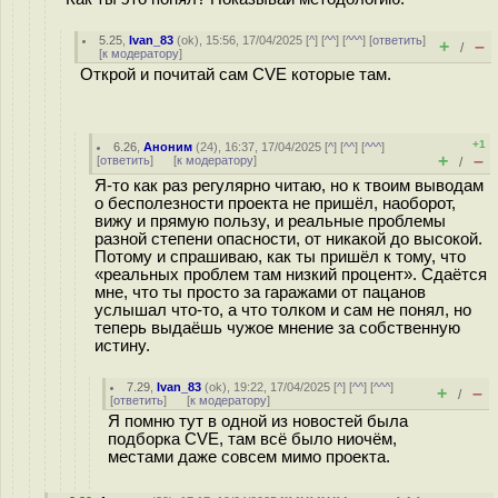
5.25
,
Ivan_83
(
ok
), 15:56, 17/04/2025 [
^
] [
^^
] [
^^^
] [
ответить
]
+
–
/
[
к модератору
]
Открой и почитай сам CVE которые там.
+1
6.26
,
Аноним
(
24
), 16:37, 17/04/2025 [
^
] [
^^
] [
^^^
]
+
–
[
ответить
]
[
к модератору
]
/
Я-то как раз регулярно читаю, но к твоим выводам
о бесполезности проекта не пришёл, наоборот,
вижу и прямую пользу, и реальные проблемы
разной степени опасности, от никакой до высокой.
Потому и спрашиваю, как ты пришёл к тому, что
«реальных проблем там низкий процент». Сдаётся
мне, что ты просто за гаражами от пацанов
услышал что-то, а что толком и сам не понял, но
теперь выдаёшь чужое мнение за собственную
истину.
7.29
,
Ivan_83
(
ok
), 19:22, 17/04/2025 [
^
] [
^^
] [
^^^
]
+
–
/
[
ответить
]
[
к модератору
]
Я помню тут в одной из новостей была
подборка CVE, там всё было ниочём,
местами даже совсем мимо проекта.