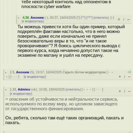
тебе некоторый контноль над оппонентом в
плоскости cyber warfare
4.38
,
Аноним
(
-
), 00:37, 19/04/2025 [
^
] [
^^
] [
^^^
] [
ответить
]
[
↑
]
+
–
/
[
к модератору
]
Ты можешь привести хотя бы один пример, который
подкреплён фактами настолько, что в него можно
поверить, даже если изначально не принял
безосновательно веры в то, что "и не такое
проворачивают"? Я боюсь циклического вывода с
первого курса, когда нечаянно допустил такое на
экзамене по матану и ушёл на пересдачу.
1.5
,
Аноним
(
5
), 19:57, 16/04/2025
Скрыто ботом-модератором
[
﹢﹢
+2
+
–
﹢
] [
· · ·
] [
к модератору
]
/
1.33
,
Admino
(
ok
), 10:05, 18/04/2025 [
ответить
] [
﹢﹢﹢
] [
· · ·
]
+
–
/
[
к модератору
]
> опасения об устойчивости и нейтральности сервиса,
используемого по всему миру, но целиком зависящего
от государственного финансирования.
Ох, ребята, сколько там ещё таких организаций, пахать и
пахать.