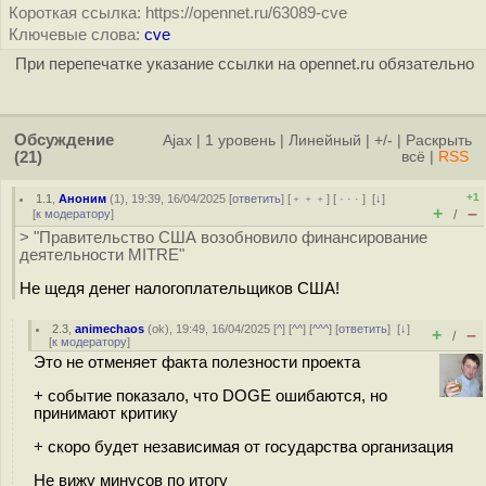
Короткая ссылка: https://opennet.ru/63089-cve
Ключевые слова:
cve
При перепечатке указание ссылки на opennet.ru обязательно
Обсуждение
Ajax
|
1 уровень
|
Линейный
|
+/-
|
Раскрыть
(21)
всё
|
RSS
+1
1.1
,
Аноним
(
1
), 19:39, 16/04/2025 [
ответить
] [
﹢﹢﹢
] [
· · ·
]
[
↓
]
+
–
[
к модератору
]
/
> "Правительство США возобновило финансирование
деятельности MITRE"
Не щедя денег налогоплательщиков США!
2.3
,
animechaos
(
ok
), 19:49, 16/04/2025 [
^
] [
^^
] [
^^^
] [
ответить
]
[
↓
]
+
–
/
[
к модератору
]
Это не отменяет факта полезности проекта
+ событие показало, что DOGE ошибаются, но
принимают критику
+ скоро будет независимая от государства организация
Не вижу минусов по итогу