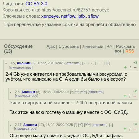
Лицензия:
CC BY 3.0
Короткая ссылка: https://opennet.ru/62757-xenoeye
Ключевые слова:
xenoeye
,
netflow
,
ipfix
,
sflow
При перепечатке указание ссылки на opennet.ru обязательно
Обсуждение
Ajax
|
1 уровень
|
Линейный
|
+/-
|
Раскрыть
(13)
всё
|
RSS
+3
1.5
,
Аноним
(
5
), 15:22, 20/02/2025 [
ответить
] [
﹢﹢﹢
] [
· · ·
]
[
↓
]
+
–
[
к модератору
]
/
2-4 Gb уже считается не требовательными ресурсами, с
учётом, что написано на C. А если бы было на electron?
+2
2.8
,
Аноним
(
8
), 15:38, 20/02/2025 [
^
] [
^^
] [
^^^
] [
ответить
]
+
–
[
к модератору
]
/
>или в виртуальной машине с 2-4Гб оперативной памяти
Так этож на всю гостевую машину вместе с ОС, СУБД.
+4
2.17
,
Аноним
(
17
), 18:02, 20/02/2025 [
^
] [
^^
] [
^^^
] [
ответить
]
[
↓
]
+
–
[
к модератору
]
/
Основную массу памяти съедает ОС, БД и Графана.