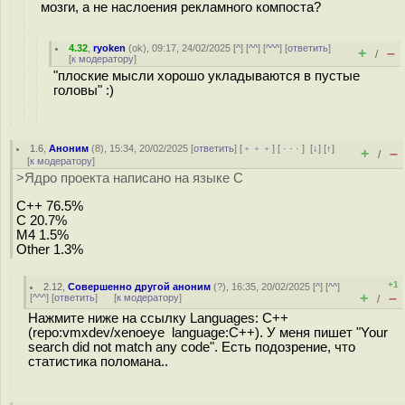
мозги, а не наслоения рекламного компоста?
4.32
,
ryoken
(
ok
), 09:17, 24/02/2025 [
^
] [
^^
] [
^^^
] [
ответить
]
+
–
/
[
к модератору
]
"плоские мысли хорошо укладываются в пустые
головы" :)
1.6
,
Аноним
(
8
), 15:34, 20/02/2025 [
ответить
] [
﹢﹢﹢
] [
· · ·
]
[
↓
] [
↑
]
+
–
/
[
к модератору
]
>Ядро проекта написано на языке С
C++ 76.5%
C 20.7%
M4 1.5%
Other 1.3%
+1
2.12
,
Совершенно другой аноним
(
?
), 16:35, 20/02/2025 [
^
] [
^^
]
+
–
[
^^^
] [
ответить
]
[
к модератору
]
/
Нажмите ниже на ссылку Languages: C++
(repo:vmxdev/xenoeye language:C++). У меня пишет "Your
search did not match any code". Есть подозрение, что
статистика поломана..