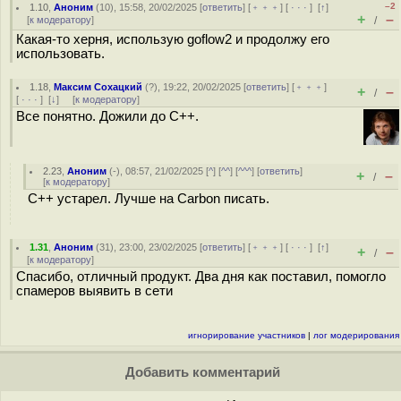
–2
1.10
,
Аноним
(
10
), 15:58, 20/02/2025 [
ответить
] [
﹢﹢﹢
] [
· · ·
]
[
↑
]
+
–
[
к модератору
]
/
Какая-то херня, использую goflow2 и продолжу его
использовать.
1.18
,
Максим Сохацкий
(
?
), 19:22, 20/02/2025 [
ответить
] [
﹢﹢﹢
]
+
–
/
[
· · ·
]
[
↓
] [
к модератору
]
Все понятно. Дожили до C++.
2.23
,
Аноним
(
-
), 08:57, 21/02/2025 [
^
] [
^^
] [
^^^
] [
ответить
]
+
–
/
[
к модератору
]
C++ устарел. Лучше на Carbon писать.
1.31
,
Аноним
(
31
), 23:00, 23/02/2025 [
ответить
] [
﹢﹢﹢
] [
· · ·
]
[
↑
]
+
–
/
[
к модератору
]
Спасибо, отличный продукт. Два дня как поставил, помогло
спамеров выявить в сети
игнорирование участников
|
лог модерирования
Добавить комментарий