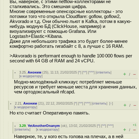
Вы, наверное, с этими netflow-коллекторами не
сталкивались. Это смешная цифра.
Многие современные опенсорсные коллекторы - это
потомки того что открыла Cloudflare: goflow, goflow2,
Akvorado и т.д. Они обычно льют в Kafka, потом в какую-
нибудь модную БД (ClickHouse, например) и
визуализируют с помощью Grafana. Или
Logstash+Elastic+Kibana.
Даже для небольшого трафика это будет более-менее
комфортно работать гигабайт с 8, а лучше с 16 RAM.
>Akvorado is performant enough to handle 100 000 flows per
second with 64 GB of RAM and 24 vCPU.
3.25
,
Аноним
(
25
), 11:13, 21/02/2025 [
^
] [
^^
] [
^^^
] [
ответить
]
+
–
/
[
к модератору
]
Модно-молодёжный кликхаус потребляет меньше
ресурсов и требует меньше места для хранения данных,
чем ортодоксальный nfcapd.
2.21
,
Аноним
(
21
), 22:12, 20/02/2025 [
^
] [
^^
] [
^^^
] [
ответить
]
[
↑
]
+
–
/
[
к модератору
]
Но кто считает Оперативную память.
+1
3.29
,
YetAnotherOnanym
(
ok
), 13:02, 21/02/2025 [
^
] [
^^
] [
^^^
]
+
–
[
ответить
]
[
к модератору
]
/
Наверное, те, у кого есть голова на плечах, а в ней