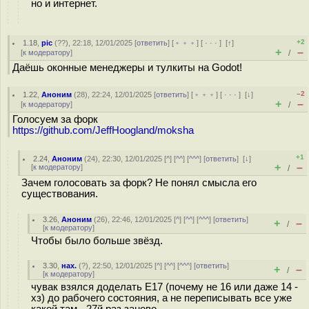
но и интернет.
+2
1.18
,
pic
(
??
), 22:18, 12/01/2025 [
ответить
] [
﹢﹢﹢
] [
· · ·
]
[
↑
]
+
–
[
к модератору
]
/
Даёшь оконные менеджеры и тулкиты на Godot!
–2
1.22
,
Аноним
(
28
), 22:24, 12/01/2025 [
ответить
] [
﹢﹢﹢
] [
· · ·
]
[
↓
]
+
–
[
к модератору
]
/
Голосуем за форк
https://github.com/JeffHoogland/moksha
+1
2.24
,
Аноним
(
24
), 22:30, 12/01/2025 [
^
] [
^^
] [
^^^
] [
ответить
]
[
↓
]
+
–
[
к модератору
]
/
Зачем голосовать за форк? Не понял смысла его
существования.
3.26
,
Аноним
(
26
), 22:46, 12/01/2025 [
^
] [
^^
] [
^^^
] [
ответить
]
+
–
/
[
к модератору
]
Чтобы было больше звёзд.
3.30
,
нах.
(
?
), 22:50, 12/01/2025 [
^
] [
^^
] [
^^^
] [
ответить
]
+
–
/
[
к модератору
]
чувак взялся доделать E17 (почему не 16 или даже 14 -
хз) до рабочего состояния, а не переписывать все уже