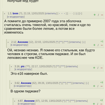
получше кед будет
1.3
,
bnm
(
?
), 21:19, 12/01/2025 [
ответить
] [
﹢﹢﹢
] [
· · ·
]
[
↓
] [
↑
]
+
–
/
[
к модератору
]
А помните до примерно 2007 года эта оболочка
считалась очень тяжелой, но красивой, гном и кде по
сравнению были более легкие, а потом все
изменилось
+1
2.12
,
Аноним
(
12
), 22:03, 12/01/2025 [
^
] [
^^
] [
^^^
] [
ответить
]
[
↓
]
+
–
[
к модератору
]
/
Ой, незнаю незнаю. Я помню его стильным, как будто
человек в строгом, стильном пиджаке. И он был
легковеснее чем KDE.
3.16
,
pic
(
??
), 22:17, 12/01/2025 [
^
] [
^^
] [
^^^
] [
ответить
]
+
–
/
[
к модератору
]
Это e16 наверное был.
+3
3.62
,
Аноним
(
62
), 09:26, 13/01/2025 [
^
] [
^^
] [
^^^
] [
ответить
]
[
↓
]
+
–
[
к модератору
]
/
В одном пиджаке?
+2
4.87
,
Аноним
(
87
), 12:55, 13/01/2025 [
^
] [
^^
] [
^^^
] [
ответить
]
+
–
[
к модератору
]
/