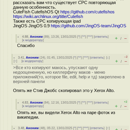
рассказать вам что существует СРС повторяющая
данную особенность.
CuteFish CutefishOS Qt
https://github.com/cutefishos
https://wiki.archlinux.org/title/Cutefish
Также есть СРС копирующая ipad
JingOS JingOS 0.9
https://github.com/JingOS-team/JingOS
4.88
,
Аноним
(
89
), 13:26, 13/01/2025 [
^
] [
^^
] [
^^^
] [
ответить
]
+
–
/
[
к модератору
]
Спасибо
–2
3.41
,
Аноним
(
24
), 01:45, 13/01/2025 [
^
] [
^^
] [
^^^
] [
ответить
]
[
↓
]
+
–
[
↑
] [
к модератору
]
/
>Все кто копируют макось, упускают одну
недооцененную, но киллерфичу маков - меню
приложений(то, которое file, edit, help и тд) закреплено в
верхней панели
Опять же Стив Джобс скопировал это у Xerox Alto.
+2
4.83
,
Аноним
(
84
), 12:16, 13/01/2025 [
^
] [
^^
] [
^^^
] [
ответить
]
+
–
[
к модератору
]
/
Опять же, вы видели Xerox Alto на паре фоток из
википедии.
3.48
,
Аноним
(
48
), 05:22, 13/01/2025 [
^
] [
^^
] [
^^^
] [
ответить
]
[
↑
]
+
–