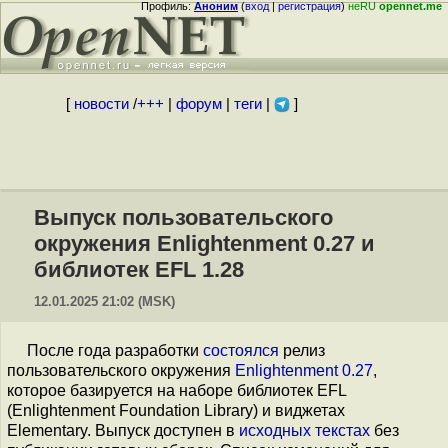
Профиль:
Аноним
(
вход
|
регистрация
)
неRU
opennet.me
[
новости
/
+++
|
форум
|
теги
|
]
Выпуск пользовательского
окружения Enlightenment 0.27 и
библиотек EFL 1.28
12.01.2025 21:02 (MSK)
После года разработки
состоялся
релиз
пользовательского окружения
Enlightenment 0.27
,
которое базируется на наборе библиотек EFL
(Enlightenment Foundation Library) и виджетах
Elementary. Выпуск доступен в
исходных текстах
без