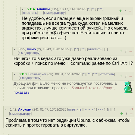
5.114
,
Аноним
(
115
), 18:17, 14/01/2025 [
^
] [
^^
] [
^^^
]
+
–
/
[
ответить
]
[
к модератору
]
Не удобно, если пальцем еще и экран грязный и
попадаешь не всегда туда куда хотел на мелких
виджетах, лучше комплектной ручкой.. Но смысла
при работе в m$-офисе нет. Если только в паинте
графики рисовать... :)
3.95
,
мимо
(
?
), 15:43, 13/01/2025 [
^
] [
^^
] [
^^^
] [
ответить
]
[
↑
]
+
–
/
[
к модератору
]
Ничего что в кедах это уже давно реализовано из
коробки + поиск по меню + command palette по Ctrl+Alt+I?
3.118
,
BrainFucker
(
ok
), 00:01, 15/01/2025 [
^
] [
^^
] [
^^^
] [
ответить
]
+
–
/
[
к модератору
]
Дурацкая фича Это меню не используется постоянно, а
значит зря отнимает простра...
большой текст свёрнут,
показать
–1
1.42
,
Аноним
(
24
), 01:47, 13/01/2025 [
ответить
] [
﹢﹢﹢
] [
· · ·
]
[
↓
] [
↑
]
+
–
[
к модератору
]
/
Проблема в том что нет редакции Ubuntu с сабжжем, чтобы
скачать и протестировать в виртуалке.