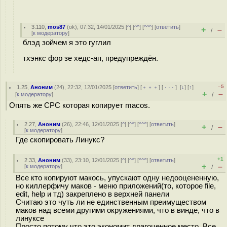
3.110
,
mos87
(
ok
), 07:32, 14/01/2025 [
^
] [
^^
] [
^^^
] [
ответить
]
+
–
/
[
к модератору
]
блэд зойчем я это гуглил
тхэнкс фор зе хедс-ап, предупреждён.
–5
1.25
,
Аноним
(
24
), 22:32, 12/01/2025 [
ответить
] [
﹢﹢﹢
] [
· · ·
]
[
↓
] [
↑
]
+
–
[
к модератору
]
/
Опять же СРС которая копирует macos.
2.27
,
Аноним
(
26
), 22:46, 12/01/2025 [
^
] [
^^
] [
^^^
] [
ответить
]
+
–
/
[
к модератору
]
Где скопировать Линукс?
+1
2.33
,
Аноним
(
33
), 23:10, 12/01/2025 [
^
] [
^^
] [
^^^
] [
ответить
]
+
–
[
к модератору
]
/
Все кто копируют макось, упускают одну недооцененную,
но киллерфичу маков - меню приложений(то, которое file,
edit, help и тд) закреплено в верхней панели
Считаю это чуть ли не единственным преимуществом
маков над всеми другими окружениями, что в винде, что в
линуксе
Просто потому что это экономит драгоценное место. Все