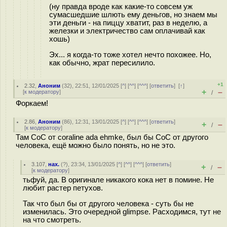
(ну правда вроде как какие-то совсем уж
сумасшедшие шлють ему деньгов, но знаем мы
эти деньги - на пиццу хватит, раз в неделю, а
железки и электричество сам оплачивай как
хошь)
Эх... я когда-то тоже хотел нечто похожее. Но,
как обычно, жрат пересилило.
+1
2.32
,
Аноним
(
32
), 22:51, 12/01/2025 [
^
] [
^^
] [
^^^
] [
ответить
]
[
↑
]
+
–
[
к модератору
]
/
Форкаем!
2.86
,
Аноним
(
86
), 12:31, 13/01/2025 [
^
] [
^^
] [
^^^
] [
ответить
]
+
–
/
[
к модератору
]
Там CoC от coraline ada ehmke, был бы CoC от другого
человека, ещё можно было понять, но не это.
3.107
,
нах.
(
?
), 23:34, 13/01/2025 [
^
] [
^^
] [
^^^
] [
ответить
]
+
–
/
[
к модератору
]
тьфуй, да. В оригинале никакого кока нет в помине. Не
любит растер петухов.
Так что был бы от другого человека - суть бы не
изменилась. Это очередной glimpse. Расходимся, тут не
на что смотреть.