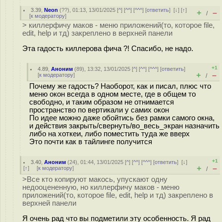
3.39
,
Neon
(
??
), 01:13, 13/01/2025 [
^
] [
^^
] [
^^^
] [
ответить
]
[
↓
] [
↑
]
+
–
/
[
к модератору
]
> киллерфичу маков - меню приложений(то, которое file,
edit, help и тд) закреплено в верхней панели
Эта гадость киллерова фича ?! Спасибо, не надо.
+1
4.89
,
Аноним
(
89
), 13:32, 13/01/2025 [
^
] [
^^
] [
^^^
] [
ответить
]
+
–
[
к модератору
]
/
Почему же гадость? Наоборот, как и писал, плюс что
меню окон всегда в одном месте, где в общем то
свободно, и таким образом не отнимается
пространство по вертикали у самих окон
По идее можно даже обойтись без рамки самого окна,
и действия закрыть/свернуть/во_весь_экран назначить
либо на хоткеи, либо поместить туда же вверх
Это почти как в тайлинге получится
+1
3.40
,
Аноним
(
24
), 01:44, 13/01/2025 [
^
] [
^^
] [
^^^
] [
ответить
]
[
↓
]
+
–
[
↑
] [
к модератору
]
/
>Все кто копируют макось, упускают одну
недооцененную, но киллерфичу маков - меню
приложений(то, которое file, edit, help и тд) закреплено в
верхней панели
Я очень рад что вы подметили эту особенность. Я рад