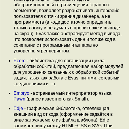
абстрагированный от размещения экранных
элементов, позволяет разрабатывать интерфейс
пользователя с точки зрения дизайнера, а не
программиста (в коде достаточно определить
только логику и не думать о прорисовке и выводе
на экран). Evas также абстрагирует метод вывода,
что позволяет использовать один и тот же код в
сочетании с программным и аппаратно
ускоренным рендерингом.
Ecore
- библиотека для организации цикла
обработки событий, предлагающая набор модулей
для упрощения связанных с обработкой событий
задач, таких как работа с Evas, нитями, сетевыми
соединениями и т.п.
Embryo
- встраиваемый интерпретатор языка
Pawn
(ранее известного как Small).
Edje
- графическая библиотека, отделяющая
внешний вид от кода (оформление задаётся в
виде загружаемого из файла шаблона). Edje
занимает нишу между HTML+CSS и SVG. При