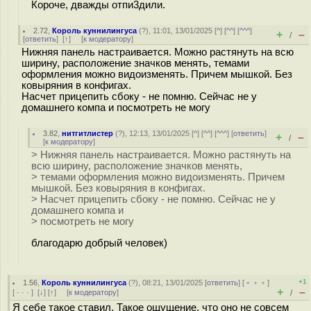
Короче, дважды отпи3дили.
2.72
,
Король куннилингуса
(
?
), 11:01, 13/01/2025 [
^
] [
^^
] [
^^^
]
+
–
/
[
ответить
]
[
↑
] [
к модератору
]
Нижняя панель настраивается. Можно растянуть на всю
ширину, расположение значков менять, темами
оформления можно видоизменять. Причем мышкой. Без
ковыряния в конфигах.
Насчет прицепить сбоку - не помню. Сейчас не у
домашнего компа и посмотреть не могу
3.82
,
нитгитлистер
(
?
), 12:13, 13/01/2025 [
^
] [
^^
] [
^^^
] [
ответить
]
+
–
/
[
к модератору
]
> Нижняя панель настраивается. Можно растянуть на
всю ширину, расположение значков менять,
> темами оформления можно видоизменять. Причем
мышкой. Без ковыряния в конфигах.
> Насчет прицепить сбоку - не помню. Сейчас не у
домашнего компа и
> посмотреть не могу
благодарю добрый человек)
+1
1.56
,
Король куннилингуса
(
?
), 08:21, 13/01/2025 [
ответить
] [
﹢﹢﹢
]
+
–
[
· · ·
]
[
↓
] [
↑
] [
к модератору
]
/
Я себе такое ставил. Такое ощущение, что оно не совсем