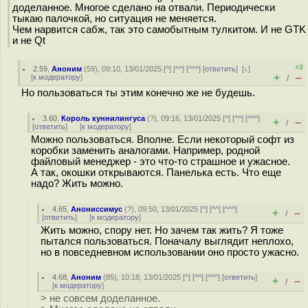
доделанное. Многое сделано на отвали. Периодически
тыкаю палочкой, но ситуация не меняется.
Чем нарвится сабж, так это самобытным тулкитом. И не GTK
и не Qt
+3
2.59
,
Аноним
(
59
), 09:10, 13/01/2025 [
^
] [
^^
] [
^^^
] [
ответить
]
[
↓
]
+
–
[
к модератору
]
/
Но пользоваться ты этим конечно же не будешь.
3.60
,
Король куннилингуса
(
?
), 09:16, 13/01/2025 [
^
] [
^^
] [
^^^
]
+
–
/
[
ответить
]
[
к модератору
]
Можно пользоваться. Вполне. Если некоторый софт из
коробки заменить аналогами. Например, родной
файловый менеджер - это что-то страшное и ужасное.
А так, окошки открываются. Панелька есть. Что еще
надо? Жить можно.
4.65
,
Анониссимус
(
?
), 09:50, 13/01/2025 [
^
] [
^^
] [
^^^
]
+
–
/
[
ответить
]
[
к модератору
]
Жить можно, спору нет. Но зачем так жить? Я тоже
пытался пользоваться. Поначалу выглядит неплохо,
но в повседневном использовании оно просто ужасно.
4.68
,
Аноним
(
85
), 10:18, 13/01/2025 [
^
] [
^^
] [
^^^
] [
ответить
]
+
–
/
[
к модератору
]
> не совсем доделанное.