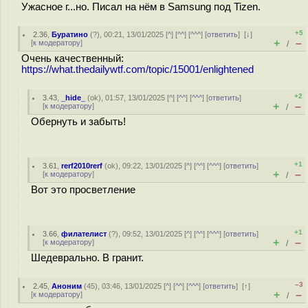
Ужасное г...но. Писал на нём в Samsung под Tizen.
+5
2.36
,
Буратино
(
?
), 00:21, 13/01/2025 [
^
] [
^^
] [
^^^
] [
ответить
]
[
↓
]
+
–
[
к модератору
]
/
Очень качественный:
https://what.thedailywtf.com/topic/15001/enlightened
+2
3.43
,
_hide_
(
ok
), 01:57, 13/01/2025 [
^
] [
^^
] [
^^^
] [
ответить
]
+
–
[
к модератору
]
/
Обернуть и забыть!
+1
3.61
,
rerf2010rerf
(
ok
), 09:22, 13/01/2025 [
^
] [
^^
] [
^^^
] [
ответить
]
+
–
[
к модератору
]
/
Вот это просветление
+1
3.66
,
филателист
(
?
), 09:52, 13/01/2025 [
^
] [
^^
] [
^^^
] [
ответить
]
+
–
[
к модератору
]
/
Шедеврально. В гранит.
–3
2.45
,
Аноним
(
45
), 03:46, 13/01/2025 [
^
] [
^^
] [
^^^
] [
ответить
]
[
↑
]
+
–
[
к модератору
]
/