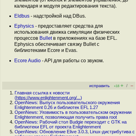
календаря и модуля редактирования текста).
Eldbus
- надстройкой над DBus.
Ephysics
- предоставляет средства для
использования движка симуляции физических
процессов
Bullet
в приложениях на базе EFL.
Ephysics обеспечивает связку Bullet с
библиотеками Ecore и Evas.
Ecore Audio
- API для работы со звуком.
+
–
исправить
/
+18
Главная ссылка к новости
(
https://www.enlightenment.org/...
)
OpenNews: Выпуск пользовательского окружения
Enlightenment 0.26 и библиотек EFL 1.27
OpenNews: Уязвимость в пользовательском окружении
Enlightenment, позволяющая получить права root
OpenNews: Рабочий стол Budgie переходит с GTK на
библиотеки EFL от проекта Enlightenment
OpenNews: Обновление Elive 3.0.3, Linux-дистрибутива с