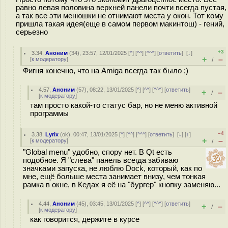
равно левая половина верхней панели почти всегда пустая,
а так все эти менюшки не отнимают места у окон. Тот кому
пришла такая идея(еще в самом первом макинтош) - гений,
серьезно
+3
3.34
,
Аноним
(
34
), 23:57, 12/01/2025 [
^
] [
^^
] [
^^^
] [
ответить
]
[
↓
]
+
–
[
к модератору
]
/
Фигня конечно, что на Amiga всегда так было ;)
4.57
,
Аноним
(
57
), 08:22, 13/01/2025 [
^
] [
^^
] [
^^^
] [
ответить
]
+
–
/
[
к модератору
]
там просто какой-то статус бар, но не меню активной
программы
–4
3.38
,
Lyrix
(
ok
), 00:47, 13/01/2025 [
^
] [
^^
] [
^^^
] [
ответить
]
[
↓
] [
↑
]
+
–
[
к модератору
]
/
"Global menu" удобно, спору нет. В Qt есть
подобное. Я "слева" панель всегда забиваю
значками запуска, не люблю Dock, который, как по
мне, ещё больше места занимает внизу, чем тонкая
рамка в окне, в Кедах я её на "бургер" кнопку заменяю...
4.44
,
Аноним
(
45
), 03:45, 13/01/2025 [
^
] [
^^
] [
^^^
] [
ответить
]
+
–
/
[
к модератору
]
как говорится, держите в курсе