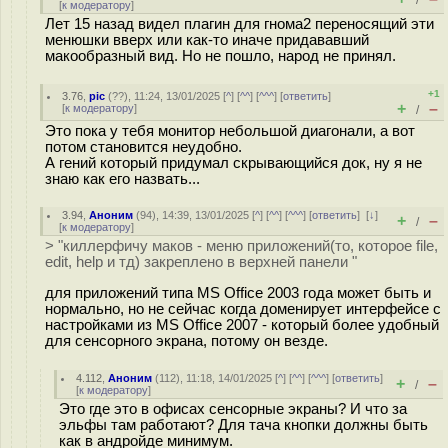
/
[
к модератору
]
Лет 15 назад видел плагин для гнома2 переносящий эти
менюшки вверх или как-то иначе придававший
макообразный вид. Но не пошло, народ не принял.
+1
3.76
,
pic
(
??
), 11:24, 13/01/2025 [
^
] [
^^
] [
^^^
] [
ответить
]
+
–
[
к модератору
]
/
Это пока у тебя монитор небольшой диагонали, а вот
потом становится неудобно.
А гений который придумал скрывающийся док, ну я не
знаю как его назвать...
3.94
,
Аноним
(
94
), 14:39, 13/01/2025 [
^
] [
^^
] [
^^^
] [
ответить
]
[
↓
]
+
–
/
[
к модератору
]
> "киллерфичу маков - меню приложений(то, которое file,
edit, help и тд) закреплено в верхней панели "
для приложений типа MS Office 2003 года может быть и
нормально, но не сейчас когда доменирует интерфейсе с
настройками из MS Office 2007 - который более удобный
для сенсорного экрана, потому он везде.
4.112
,
Аноним
(
112
), 11:18, 14/01/2025 [
^
] [
^^
] [
^^^
] [
ответить
]
+
–
/
[
к модератору
]
Это где это в офисах сенсорные экраны? И что за
эльфы там работают? Для тача кнопки должны быть
как в андройде минимум.