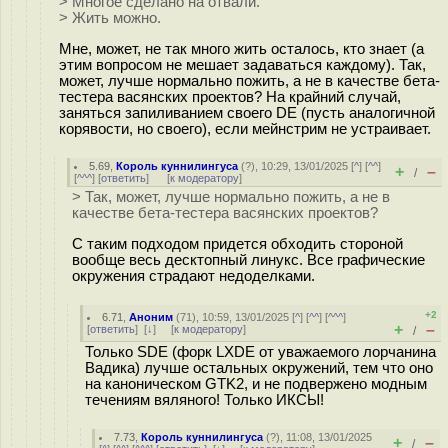
> Многое сделано на отвали.
> Жить можно.
Мне, может, не так много жить осталось, кто знает (а
этим вопросом не мешает задаваться каждому). Так,
может, лучше нормально пожить, а не в качестве бета-
тестера васянских проектов? На крайний случай,
заняться запиливанием своего DE (пусть аналогичной
корявости, но своего), если мейнстрим не устраивает.
5.69
,
Король куннилингуса
(
?
), 10:29, 13/01/2025 [
^
] [
^^
]
+
–
/
[
^^^
] [
ответить
]
[
к модератору
]
> Так, может, лучше нормально пожить, а не в
качестве бета-тестера васянских проектов?
С таким подходом придется обходить стороной
вообще весь десктопный линукс. Все графические
окружения страдают недоделками.
+2
6.71
,
Аноним
(
71
), 10:59, 13/01/2025 [
^
] [
^^
] [
^^^
]
+
–
[
ответить
]
[
↓
] [
к модератору
]
/
Только SDE (форк LXDE от уважаемого лорчанина
Вадика) лучше остальных окружений, тем что оно
на каноническом GTK2, и не подвержено модным
течениям вяляного! Только ИКСЫ!
7.73
,
Король куннилингуса
(
?
), 11:08, 13/01/2025
+
–
/