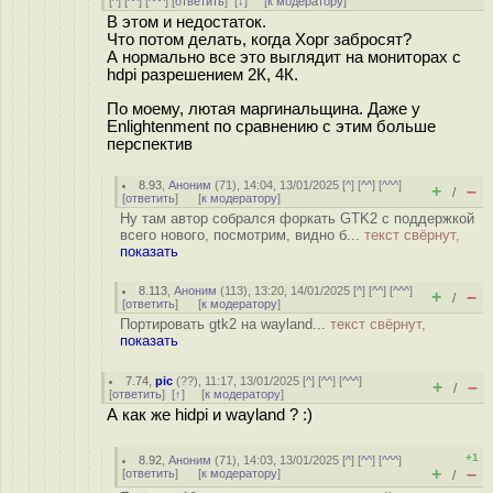
[
^
] [
^^
] [
^^^
] [
ответить
]
[
↓
] [
к модератору
]
В этом и недостаток.
Что потом делать, когда Хорг забросят?
А нормально все это выглядит на мониторах с
hdpi разрешением 2К, 4К.
По моему, лютая маргинальщина. Даже у
Enlightenment по сравнению с этим больше
перспектив
8.93
,
Аноним
(
71
), 14:04, 13/01/2025 [
^
] [
^^
] [
^^^
]
+
–
/
[
ответить
]
[
к модератору
]
Ну там автор собрался форкать GTK2 с поддержкой
всего нового, посмотрим, видно б...
текст свёрнут,
показать
8.113
,
Аноним
(
113
), 13:20, 14/01/2025 [
^
] [
^^
] [
^^^
]
+
–
/
[
ответить
]
[
к модератору
]
Портировать gtk2 на wayland...
текст свёрнут,
показать
7.74
,
pic
(
??
), 11:17, 13/01/2025 [
^
] [
^^
] [
^^^
]
+
–
/
[
ответить
]
[
↑
] [
к модератору
]
А как же hidpi и wayland ? :)
+1
8.92
,
Аноним
(
71
), 14:03, 13/01/2025 [
^
] [
^^
] [
^^^
]
+
–
[
ответить
]
[
к модератору
]
/