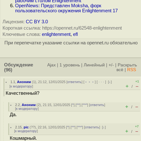
рабочим столом Enlightenment
OpenNews: Представлен Moksha, форк
пользовательского окружения Enlightenment 17
Лицензия:
CC BY 3.0
Короткая ссылка: https://opennet.ru/62548-enlightenment
Ключевые слова:
enlightenment
,
efl
При перепечатке указание ссылки на opennet.ru обязательно
Обсуждение
Ajax
|
1 уровень
|
Линейный
|
+/-
|
Раскрыть
(96)
всё
|
RSS
+1
1.1
,
Аноним
(
1
), 21:12, 12/01/2025 [
ответить
] [
﹢﹢﹢
] [
· · ·
]
[
↓
]
+
–
[
к модератору
]
/
Качественный?
2.2
,
Аноним
(
2
), 21:15, 12/01/2025 [
^
] [
^^
] [
^^^
] [
ответить
]
+
–
/
[
к модератору
]
Да.
+7
2.15
,
pic
(
??
), 22:16, 12/01/2025 [
^
] [
^^
] [
^^^
] [
ответить
]
[
↓
]
+
–
[
к модератору
]
/
Кошмарный.