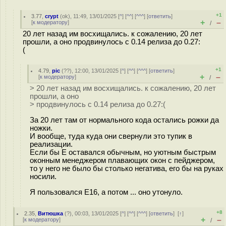
+1
3.77
,
crypt
(
ok
), 11:49, 13/01/2025 [
^
] [
^^
] [
^^^
] [
ответить
]
+
–
[
к модератору
]
/
20 лет назад им восхищались. к сожалению, 20 лет
прошли, а оно продвинулось с 0.14 релиза до 0.27:
(
+1
4.79
,
pic
(
??
), 12:00, 13/01/2025 [
^
] [
^^
] [
^^^
] [
ответить
]
+
–
[
к модератору
]
/
> 20 лет назад им восхищались. к сожалению, 20 лет
прошли, а оно
> продвинулось с 0.14 релиза до 0.27:(
За 20 лет там от нормального кода остались рожки да
ножки.
И вообще, туда куда они свернули это тупик в
реализации.
Если бы E оставался обычным, но уютным быстрым
оконным менеджером плавающих окон с пейджером,
то у него не было бы столько негатива, его бы на руках
носили.
Я пользовался E16, а потом ... оно утонуло.
+8
2.35
,
Витюшка
(
?
), 00:03, 13/01/2025 [
^
] [
^^
] [
^^^
] [
ответить
]
[
↑
]
+
–
[
к модератору
]
/