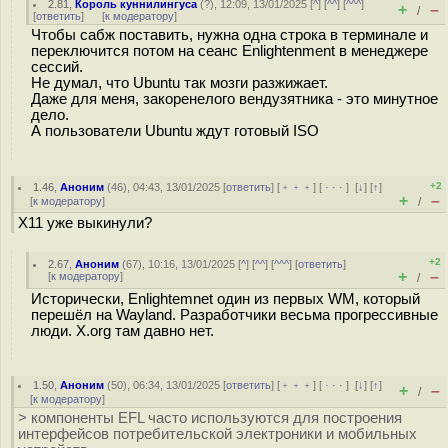
2.81
,
Король куннилингуса
(
?
), 12:09, 13/01/2025 [
^
] [
^^
] [
^^^
]
+
–
/
[
ответить
]
[
к модератору
]
Чтобы сабж поставить, нужна одна строка в терминале и
переключится потом на сеанс Enlightenment в менеджере
сессий.
Не думал, что Ubuntu так мозги разжижает.
Даже для меня, закоренелого вендузятника - это минутное
дело.
А пользователи Ubuntu ждут готовый ISO
+2
1.46
,
Аноним
(
46
), 04:43, 13/01/2025 [
ответить
] [
﹢﹢﹢
] [
· · ·
]
[
↓
] [
↑
]
+
–
[
к модератору
]
/
X11 уже выкинули?
+2
2.67
,
Аноним
(
67
), 10:16, 13/01/2025 [
^
] [
^^
] [
^^^
] [
ответить
]
+
–
[
к модератору
]
/
Исторически, Enlightemnet один из первых WM, который
перешёл на Wayland. Разработчики весьма прогрессивные
люди. X.org там давно нет.
1.50
,
Аноним
(
50
), 06:34, 13/01/2025 [
ответить
] [
﹢﹢﹢
] [
· · ·
]
[
↓
] [
↑
]
+
–
/
[
к модератору
]
> компоненты EFL часто используются для построения
интерфейсов потребительской электроники и мобильных