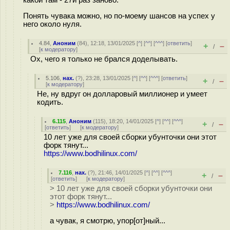
какой там - 27й раз заново.
Понять чувака можно, но по-моему шансов на успех у
него около нуля.
4.84
,
Аноним
(
84
), 12:18, 13/01/2025 [
^
] [
^^
] [
^^^
] [
ответить
]
+
–
/
[
к модератору
]
Ох, чего я только не брался доделывать.
5.106
,
нах.
(
?
), 23:28, 13/01/2025 [
^
] [
^^
] [
^^^
] [
ответить
]
+
–
/
[
к модератору
]
Не, ну вдруг он долларовый миллионер и умеет
кодить.
6.115
,
Аноним
(
115
), 18:20, 14/01/2025 [
^
] [
^^
] [
^^^
]
+
–
/
[
ответить
]
[
к модератору
]
10 лет уже для своей сборки убунточки они этот
форк тянут...
https://www.bodhilinux.com/
7.116
,
нах.
(
?
), 21:46, 14/01/2025 [
^
] [
^^
] [
^^^
]
+
–
/
[
ответить
]
[
к модератору
]
> 10 лет уже для своей сборки убунточки они
этот форк тянут...
>
https://www.bodhilinux.com/
а чувак, я смотрю, упор[от]ный...