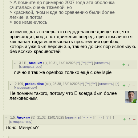
> А помните до примерно 2007 года эта оболочка
считалась очень тяжелой, но
> красивой, гном и кде по сравнению были более
легкие, а потом
> все изменилось
я помню, да. а теперь это недоделанное днище. вот, что
происходит, когда нет движения вперед. при этом лично я
как начал тогда использовать простейший openbox,
который уже был версии 3.5, так его до сих пор использую.
без всяких красивостей.
3.111
,
Аноним
(
-
), 10:31, 14/01/2025 [
^
] [
^^
] [
^^^
] [
ответить
]
+
–
/
[
к модератору
]
лично я так же openbox только ещё с devilspie
2.109
,
prokoudine
(
ok
), 23:38, 13/01/2025 [
^
] [
^^
] [
^^^
] [
ответить
]
[
↑
]
+
–
/
[
к модератору
]
Не помним такого, потому что E всегда был более
легковесным.
1.5
,
Аноним
(
5
), 21:32, 12/01/2025 [
ответить
] [
﹢﹢﹢
] [
· · ·
]
[
↓
] [
↑
]
+
–
/
[
к модератору
]
Ясно. Минусы?