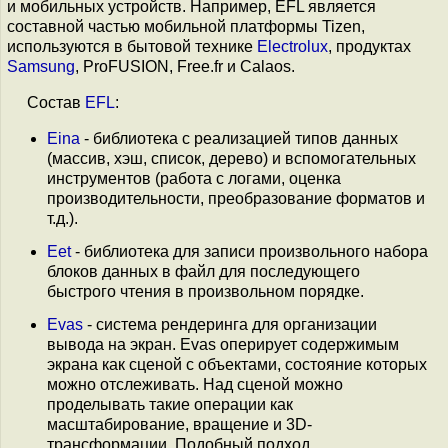
и мобильных устройств. Например, EFL является
составной частью мобильной платформы Tizen,
используются в бытовой технике
Electrolux
, продуктах
Samsung
, ProFUSION, Free.fr и Calaos.
Состав
EFL
:
Eina
- библиотека с реализацией типов данных
(массив, хэш, список, дерево) и вспомогательных
инструментов (работа с логами, оценка
производительности, преобразование форматов и
т.д.).
Eet
- библиотека для записи произвольного набора
блоков данных в файл для последующего
быстрого чтения в произвольном порядке.
Evas
- система рендеринга для организации
вывода на экран. Evas оперирует содержимым
экрана как сценой с объектами, состояние которых
можно отслеживать. Над сценой можно
проделывать такие операции как
масштабирование, вращение и 3D-
трансформации. Подобный подход,