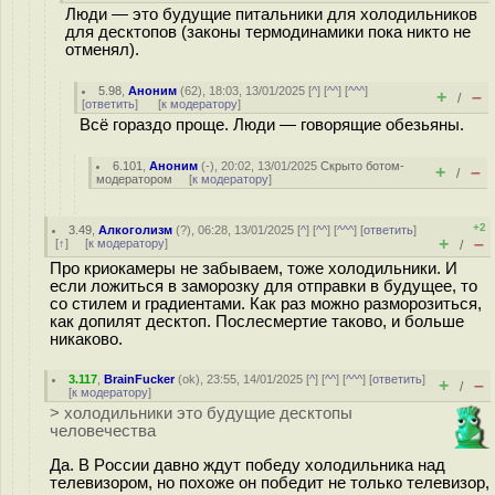
Люди — это будущие питальники для холодильников
для десктопов (законы термодинамики пока никто не
отменял).
5.98
,
Аноним
(
62
), 18:03, 13/01/2025 [
^
] [
^^
] [
^^^
]
+
–
/
[
ответить
]
[
к модератору
]
Всё гораздо проще. Люди — говорящие обезьяны.
6.101
,
Аноним
(
-
), 20:02, 13/01/2025
Скрыто ботом-
+
–
/
модератором
[
к модератору
]
+2
3.49
,
Алкоголизм
(
?
), 06:28, 13/01/2025 [
^
] [
^^
] [
^^^
] [
ответить
]
+
–
[
↑
] [
к модератору
]
/
Про криокамеры не забываем, тоже холодильники. И
если ложиться в заморозку для отправки в будущее, то
со стилем и градиентами. Как раз можно разморозиться,
как допилят десктоп. Послесмертие таково, и больше
никаково.
3.117
,
BrainFucker
(
ok
), 23:55, 14/01/2025 [
^
] [
^^
] [
^^^
] [
ответить
]
+
–
/
[
к модератору
]
> холодильники это будущие десктопы
человечества
Да. В Poccии давно ждут победу холодильника над
телевизором, но похоже он победит не только телевизор,