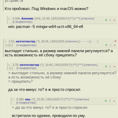
устройств
Кто пробовал. Под Windows и macOS можно?
2.104
,
Аноним
(
104
), 21:48, 13/01/2025 [
^
] [
^^
] [
^^^
] [
ответить
]
+
–
/
[
к модератору
]
win: pacman -S mingw-w64-ucrt-x86_64-efl
–2
1.51
,
нитгитлистер
(
?
), 06:36, 13/01/2025 [
ответить
] [
﹢﹢﹢
] [
· · ·
]
+
–
[
↓
] [
↑
] [
к модератору
]
/
выглядит стильно, а размер нижней панели регулиуется? а
есть возможность её сбоку прицепить?
2.70
,
нитгитлистер
(
?
), 10:40, 13/01/2025 [
^
] [
^^
] [
^^^
] [
ответить
]
+
–
/
[
↓
] [
к модератору
]
> выглядит стильно, а размер нижней панели регулиуется?
а есть возможность её сбоку
> прицепить?
да за что минус то? я ж просто спросил
3.105
,
нах.
(
?
), 23:26, 13/01/2025 [
^
] [
^^
] [
^^^
] [
ответить
]
+
–
/
[
к модератору
]
> да за что минус то? я ж просто спросил
встретили по одежке, проводили по уму.