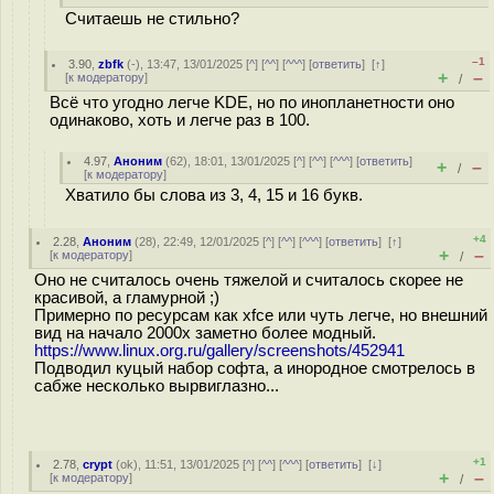
Считаешь не стильно?
–1
3.90
,
zbfk
(-), 13:47, 13/01/2025 [
^
] [
^^
] [
^^^
] [
ответить
]
[
↑
]
+
–
[
к модератору
]
/
Всё что угодно легче KDE, но по инопланетности оно
одинаково, хоть и легче раз в 100.
4.97
,
Аноним
(
62
), 18:01, 13/01/2025 [
^
] [
^^
] [
^^^
] [
ответить
]
+
–
/
[
к модератору
]
Хватило бы слова из 3, 4, 15 и 16 букв.
+4
2.28
,
Аноним
(
28
), 22:49, 12/01/2025 [
^
] [
^^
] [
^^^
] [
ответить
]
[
↑
]
+
–
[
к модератору
]
/
Оно не считалось очень тяжелой и считалось скорее не
красивой, а гламурной ;)
Примерно по ресурсам как xfce или чуть легче, но внешний
вид на начало 2000х заметно более модный.
https://www.linux.org.ru/gallery/screenshots/452941
Подводил куцый набор софта, а инородное смотрелось в
сабже несколько вырвиглазно...
+1
2.78
,
crypt
(
ok
), 11:51, 13/01/2025 [
^
] [
^^
] [
^^^
] [
ответить
]
[
↓
]
+
–
[
к модератору
]
/