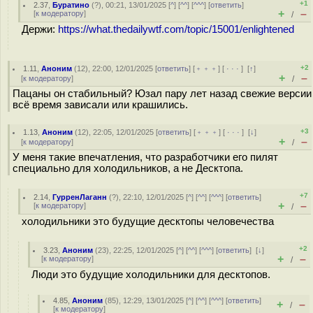
+1
2.37
,
Буратино
(
?
), 00:21, 13/01/2025 [
^
] [
^^
] [
^^^
] [
ответить
]
+
–
[
к модератору
]
/
Держи:
https://what.thedailywtf.com/topic/15001/enlightened
+2
1.11
,
Аноним
(
12
), 22:00, 12/01/2025 [
ответить
] [
﹢﹢﹢
] [
· · ·
]
[
↑
]
+
–
[
к модератору
]
/
Пацаны он стабильный? Юзал пару лет назад свежие версии
всё время зависали или крашились.
+3
1.13
,
Аноним
(
12
), 22:05, 12/01/2025 [
ответить
] [
﹢﹢﹢
] [
· · ·
]
[
↓
]
+
–
[
к модератору
]
/
У меня такие впечатления, что разработчики его пилят
специально для холодильников, а не Десктопа.
+7
2.14
,
ГурренЛаганн
(
?
), 22:10, 12/01/2025 [
^
] [
^^
] [
^^^
] [
ответить
]
+
–
[
к модератору
]
/
холодильники это будущие десктопы человечества
+2
3.23
,
Аноним
(
23
), 22:25, 12/01/2025 [
^
] [
^^
] [
^^^
] [
ответить
]
[
↓
]
+
–
[
к модератору
]
/
Люди это будущие холодильники для десктопов.
4.85
,
Аноним
(
85
), 12:29, 13/01/2025 [
^
] [
^^
] [
^^^
] [
ответить
]
+
–
/
[
к модератору
]