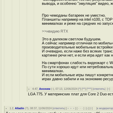
вывода, и особенно "эмуляция" видео, ж
Про чемоданы батареек не уместно.
Планшеты например на intel n100, c TD
минималках и реже на средних но запус
>>нвидию RTX
Это в далеком светлом будушем.
А сейчас например отличная по мобильн
производительные мобильные встройки 
И очевидно, если наже без всяких транс
картинке речи нет, и если игра идет как
На смартфонах слабость видеокарт с W
По сути хорошо идут или нетребовальны
минималках.
И если мобильные игры пишут конкретно
играх давно забили и на экономию ресур
4.47
,
Аноним
(
-
), 07:13, 12/06/2024 [
^
] [
^^
] [
^^^
] [
ответить
]
[
↑
] 
LGA 775. У материнских плат для Core 2 Duo ес
1.2
,
Alladin
(
?
), 08:37, 11/06/2024 [
ответить
] [
﹢﹢﹢
] [
· · ·
]
[
↓
] [
↑
] [
к модерато