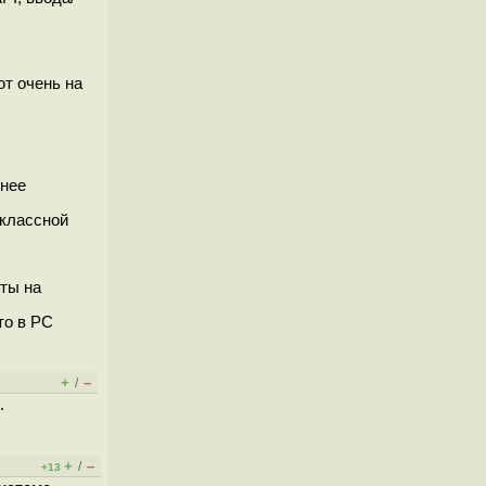
ют очень на
енее
 классной
оты на
то в PC
+
–
/
.
+
–
/
+13