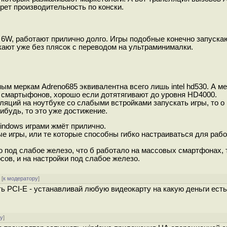
рет производительность по конски.
P 6W, работают прилично долго. Игры подобные конечно запуска
кают уже без плясок с переводом на ультраминималки.
ым меркам Adreno685 эквивалентна всего лишь intel hd530. А м
смартыфонов, хорошо если дотятягивают до уровня HD4000.
ляций на ноутбуке со слабыми встройками запускать игры, то о
 нибудь, то это уже достижение.
indows играми жмёт прилично.
е игры, или те которые способны гибко настраиваться для раб
 под слабое железо, что б работало на массовых смартфонах, 
сов, и на настройки под слабое железо.
[
к модератору
]
ть PCI-E - устанавливай любую видеокарту на какую деньги есть
ру
]