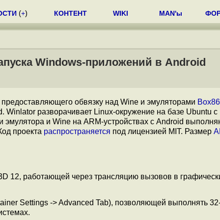
ОСТИ
(
+
)
КОНТЕНТ
WIKI
MAN'ы
ФО
запуска Windows-приложений в Android
, предоставляющего обвязку над Wine и эмуляторами
Box86
Winlator разворачивает Linux-окружение на базе Ubuntu с
щи эмулятора и Wine на ARM-устройствах с Android выполня
Код проекта
распространяется
под лицензией MIT. Размер
A
t3D 12, работающей через трансляцию вызовов в графическ
er Settings -> Advanced Tab), позволяющей выполнять 32
истемах.