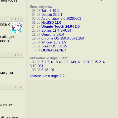
тельность
Дистрибутивы:
05.08
Tails 7.10.1
04.08
Deepin 25.2.1
03.08
Azure Linux 3.0.20260803
+
–
/
+1
01.08
NetBSD 11.0
лось с
24.07
Ubuntu Touch 24.04 2.0
23.07
Solaris 11.4 SRU94
21.07
Omarchy 3.8.4
е общие
19.07
Chrome OS 150.0.7871.150
ьность
17.07
Whonix 18.2.1.9
16.07
SteamOS 3.8.15
16.07
OPNsense 26.7
+
–
/
Актуальные ядра Linux:
06.08
7.1.7
,
6.18.43
,
6.6.149
,
6.1.181
,
5.15.214
,
5.10.263
03.08
6.12.101
ами для
Изменения в ядре 7.2
+
–
/
шинстве
PI, ввода/