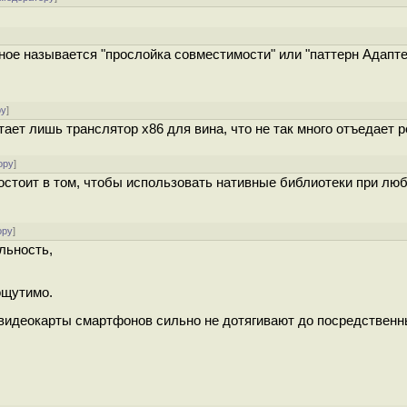
ое называется "прослойка совместимости" или "паттерн Адапте
ру
]
тает лишь транслятор x86 для вина, что не так много отъедает 
ору
]
состоит в том, чтобы использовать нативные библиотеки при лю
ору
]
льность,
ощутимо.
 видеокарты смартфонов сильно не дотягивают до посредствен