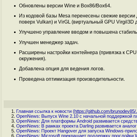
Обновлены версии Wine и Box86/Box64.
Из кодовой базы Mesa перенесены свежие версии 
поверх Vulkan) и VirGL (виртуальный GPU Virgil3
Улучшено управление вводом и повышена стабильн
Улучшен менеджер задач.
Расширены настройки контейнера (привязка к CPU
окружения).
Добавлена опция для ведения логов.
Проведена оптимизация производительности.
Главная ссылка к новости (
https://github.com/brunodev85/.
OpenNews: Выпуск Wine 2.10 с начальной поддержкой п
OpenNews: Для платформы Android развивается средств
OpenNews: В рамках проекта Darling развивается анало
OpenNews: Проект Hangover для запуска Windows-прило
OpenNews: Microsoft прекращает поддержку прослойки 