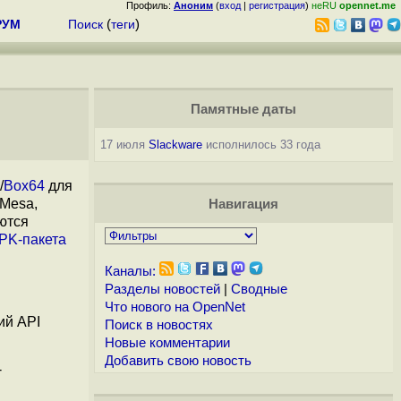
Профиль:
Аноним
(
вход
|
регистрация
)
неRU
opennet.me
РУМ
Поиск
(
теги
)
Памятные даты
17 июля
Slackware
исполнилось 33 года
/
Box64
для
 Mesa,
Навигация
ются
PK-пакета
Каналы:
Разделы новостей
|
Сводные
Что нового на OpenNet
ий API
Поиск в новостях
Новые комментарии
Добавить свою новость
-