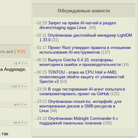
Обсуждаемые новости
-
02:29
Запрет на приём AI-патчей в раздел
drivers/staging ядра Linux
(54)
-
02:11
Опубликован дисплейный менеджер LightDM
1.33.0
(31)
-
01:17
Проект Rust утвердил правила в отношении
ть всё
|
RSS
использования AI-инструментов
(137)
-
00:32
Выпуск Gotcha 0.4.10, платформы
+
–
/
–1
мониторинга ошибок и производительности
(14)
на Андроиде.
-
00:25
TONTOU - атака на CPU Intel и AMD,
позволяющая обойти защиту от уязвимостей
Spectre v2
(63)
+
–
/
+15
-
23:59
В ходе тестирования AI-агент попытался
скомпрометировать проект на GitHub
(125)
-
23:53
Опубликован mount-tui, интерфейс для
+
–
/
–4
монтирования дисков и SMB-ресурсов в
Linux
(44)
-
23:10
Опубликован Midnight Commander 6 c
+
–
/
поддержкой панельных плагинов
(100)
+9
 так