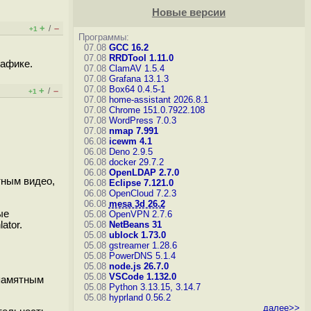
Новые версии
+
–
/
+1
Программы:
07.08
GCC 16.2
07.08
RRDTool 1.11.0
рафике.
07.08
ClamAV 1.5.4
07.08
Grafana 13.1.3
07.08
Box64 0.4.5-1
+
–
/
+1
07.08
home-assistant 2026.8.1
07.08
Chrome 151.0.7922.108
07.08
WordPress 7.0.3
07.08
nmap 7.991
06.08
icewm 4.1
06.08
Deno 2.9.5
06.08
docker 29.7.2
06.08
OpenLDAP 2.7.0
тным видео,
06.08
Eclipse 7.121.0
06.08
OpenCloud 7.2.3
06.08
mesa 3d 26.2
ые
05.08
OpenVPN 2.7.6
ator.
05.08
NetBeans 31
05.08
ublock 1.73.0
05.08
gstreamer 1.28.6
05.08
PowerDNS 5.1.4
05.08
node.js 26.7.0
05.08
VSCode 1.132.0
опамятным
05.08
Python 3.13.15, 3.14.7
05.08
hyprland 0.56.2
далее>>