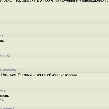
рез транслятор запускать windows приложения НА операционной 
ору
]
ли.
ератору
]
к модератору
]
Unix way. Грязный хакинг и обман сисколами.
атору
]
роид.
чу.
 модератору
]