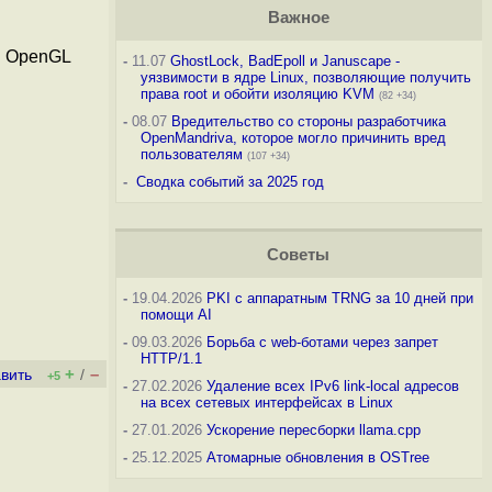
Важное
я OpenGL
-
11.07
GhostLock, BadEpoll и Januscape -
уязвимости в ядре Linux, позволяющие получить
права root и обойти изоляцию KVM
(82 +34)
-
08.07
Вредительство со стороны разработчика
OpenMandriva, которое могло причинить вред
пользователям
(107 +34)
-
Сводка событий за 2025 год
Советы
-
19.04.2026
PKI с аппаратным TRNG за 10 дней при
помощи AI
-
09.03.2026
Борьба с web-ботами через запрет
HTTP/1.1
+
–
вить
/
+5
-
27.02.2026
Удаление всех IPv6 link-local адресов
на всех сетевых интерфейсах в Linux
-
27.01.2026
Ускорение пересборки llama.cpp
-
25.12.2025
Атомарные обновления в OSTree