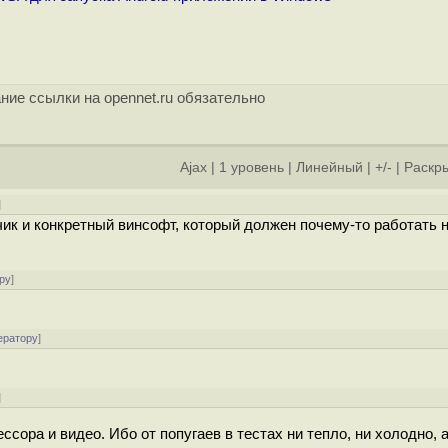
ние ссылки на opennet.ru обязательно
Ajax
|
1 уровень
|
Линейный
|
+/-
|
Раскры
]
чик и конкретный винсофт, который должен почему-то работать 
ру
]
ератору
]
]
ора и видео. Ибо от попугаев в тестах ни тепло, ни холодно, а