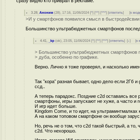
сразу видно кто приврал в рекламе.
3.28
,
Аноним
(
28
), 17:16, 11/06/2024 [
^
] [
^^
] [
^^^
] [
ответить
]
[
к мод
>И у смартфонов появился смысл в быстродейсвии 
Большинство ультрабюджетных смартфонов последни
4.41
,
_kp
(
ok
), 23:05, 11/06/2024 [
^
] [
^^
] [
^^^
] [
ответить
]
[
↓
] [
к 
> Большинство ультрабюджетных смартфонов по
> дуба, особенно по графике.
Верно. Лично я тоже проверял, и насколько име
Так "кора" разная бывает, одно дело если 2Гб и
ссд..
А теперь парадокс. Поздние c2d оставаясь все
смартфоны, игры запускают не хуже, а часто и 
И игр идет больше.
Kingdom Come, и то идет, на ультраминтмалках к
А на каком топовом смартфоне он вообще зарус
Но, речь не о том, что c2d такой быстрый, а то
c2d. Что нехорошо.