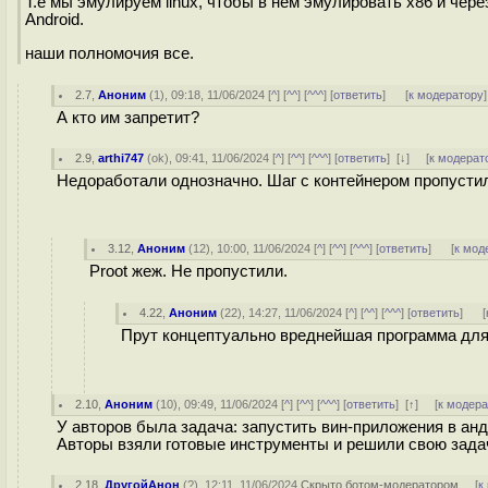
Т.е мы эмулируем linux, чтобы в нем эмулировать x86 и че
Android.
наши полномочия все.
2.7
,
Аноним
(
1
), 09:18, 11/06/2024 [
^
] [
^^
] [
^^^
] [
ответить
]
[
к модератору
]
А кто им запретит?
2.9
,
arthi747
(
ok
), 09:41, 11/06/2024 [
^
] [
^^
] [
^^^
] [
ответить
]
[
↓
] [
к модерат
Недоработали однозначно. Шаг с контейнером пропусти
3.12
,
Аноним
(
12
), 10:00, 11/06/2024 [
^
] [
^^
] [
^^^
] [
ответить
]
[
к мод
Proot жеж. Не пропустили.
4.22
,
Аноним
(
22
), 14:27, 11/06/2024 [
^
] [
^^
] [
^^^
] [
ответить
]
[
Прут концептуально вреднейшая программа для 
2.10
,
Аноним
(
10
), 09:49, 11/06/2024 [
^
] [
^^
] [
^^^
] [
ответить
]
[
↑
] [
к модер
У авторов была задача: запустить вин-приложения в анд
Авторы взяли готовые инструменты и решили свою зада
2.18
,
ДругойАнон
(
?
), 12:11, 11/06/2024
Скрыто ботом-модератором
[
к