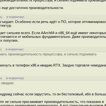
производительность процессора, и сильно поднимать производи
х еще достаточно производительности.
ть
]
[
к модератору
]
съедает. Особенно если речь идёт о ПО, которое оптимизирова
тектур.
дает сильнее всего. Если AArch64 и x86_64 ещё имеют некоторы
 отличаются от мобильных фундаментально. Даже производител
х попугаях.
ь
]
[
к модератору
]
имать производительность процессора, и сильно поднимать
пихнуть в телефон x86 и нвидию RTX. Заодно торговля чемодан
ь
]
[
к модератору
]
и нвидию
нндроид сейчас если зарустить, то он бестолковый, ибо в боль
 arm не сильно просаживает производительность, что показано в
которых размахивают маркетологи. А вот трансляция вызовов A