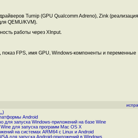
драйверов Turnip (GPU Qualcomm Adreno), Zink (реализаци
D для QEMU/KVM).
ость работы через XInput.
, показ FPS, имя GPU, Windows-компоненты и переменные
испра
..
)
латформы Android
о для запуска Windows-приложений на базе Wine
г Wine для запуска программ Mac OS X
жений на системах ARM64 c Linux и Android
WSA для запуска Android-приложений в Windows