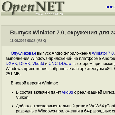
НОВ
Выпуск Winlator 7.0, окружения для 
11.06.2024 08:28 (MSK)
Опубликован
выпуск Android-приложения
Winlator 7.0
выполнения Windows-приложений на платформе Android. 
DXVK
,
D8VK
,
Vkd3d
и
CNC DDraw
, в котором при помо
Windows-приложения, собранные для архитектуры x86. 
251 МБ.
В новой версии Winlator:
В состав включён пакет
vkd3d
с реализацией Direc
Vulkan.
Добавлен экспериментальный режим WoW64 (Contain
разрядные Windows-приложения в 64-разрядных с