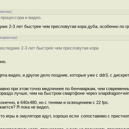
ератору
]
процессора и видео.
х 2-3 лет быстрее чем пресловутая кора дуба, особенно по г
модератору
]
следних 2-3 лет быстрее чем пресловутая кора
нно.
 gma видео, и другое дело поздние, которые уже с ddr3, с дискре
 равно при этом точно медленнее по бенчмаркам, чем современн
гораздо лучше, чем на быстром смартфоне через snapdragon+winl
онечно, в 640х480, но с тенями и освещением с 22 fps.
кается? Я пока не видел.
, что игры в эмуляторе идут, хорошо если сопоставимо с пристн