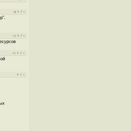
+
–
/
–2
р".
+
–
/
+1
ресурсов
+
–
/
+1
бой
+
–
/
ных