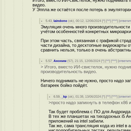
Итого, вместо ИИ-свистелок, нужно поднимать 
видео.
У Эппла же остаётся после потерь в эмулятора
5.43
,
laindono
(
ok
), 00:12, 12/06/2024 [
^
] [
^^
] [
^^^
] [
ответи
Эмуляция очень много производительности 
учётом особенностей конкретных микроархи
При этом часть, связанная с графикой стра
части дизайна, то десктопные видеокарты
сравнить нельзя, только в очень абстрактны
5.57
,
Аноним
(
57
), 21:15, 12/06/2024 [
^
] [
^^
] [
^^^
] [
ответит
> Итого, вместо ИИ-свистелок, нужно подн
производительность видео.
Ничего поднимать не нужно, просто надо за
батареек бойко пойдёт.
6.59
,
_kp
(
ok
), 01:38, 13/06/2024 [
^
] [
^^
] [
^^^
] [
ответит
>просто надо запихнуть в телефон x86 
Так будет проблема с ПО для Андроида
В тех же планшетах на тиходохных i5 А
приложений на intel забили.
Так же, сама трансляция кода из intel в
числодробительных тестах, результами 