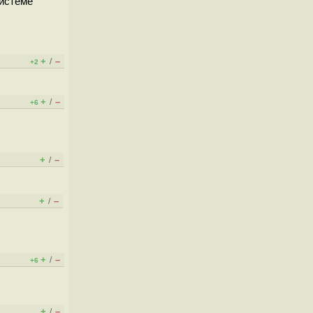
системе
+
–
/
+2
+
–
/
+6
+
–
/
+
–
/
+
–
/
+6
+
–
/