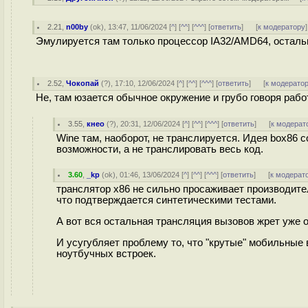
2.21
,
n00by
(
ok
), 13:47, 11/06/2024 [
^
] [
^^
] [
^^^
] [
ответить
]
[
к модератору
]
Эмулируется там только процессор IA32/AMD64, остальн
2.52
,
Чокопай
(
?
), 17:10, 12/06/2024 [
^
] [
^^
] [
^^^
] [
ответить
]
[
к модерато
Не, там юзается обычное окружение и грубо говоря рабо
3.55
,
кнео
(
?
), 20:31, 12/06/2024 [
^
] [
^^
] [
^^^
] [
ответить
]
[
к модерат
Wine там, наоборот, не транслируется. Идея box86 
возможности, а не транслировать весь код.
3.60
,
_kp
(
ok
), 01:46, 13/06/2024 [
^
] [
^^
] [
^^^
] [
ответить
]
[
к модерат
транслятор x86 не сильно просаживает производите
что подтверждается синтетическими тестами.
А вот вся остальная трансляция вызовов жрет уже 
И усугубляет проблему то, что "крутые" мобильные
ноутбучных встроек.