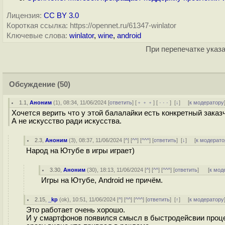
Лицензия:
CC BY 3.0
Короткая ссылка: https://opennet.ru/61347-winlator
Ключевые слова:
winlator
,
wine
,
android
При перепечатке указа
Обсуждение
(50)
1.1
,
Аноним
(
1
), 08:34, 11/06/2024 [
ответить
] [
﹢﹢﹢
] [
· · ·
]
[
↓
] [
к модератору
Хочется верить что у этой балалайки есть конкретный заказ
А не искусство ради искусства.
2.3
,
Аноним
(
3
), 08:37, 11/06/2024 [
^
] [
^^
] [
^^^
] [
ответить
]
[
↓
] [
к модерато
Народ на Ютубе в игры играет)
3.30
,
Аноним
(
30
), 18:13, 11/06/2024 [
^
] [
^^
] [
^^^
] [
ответить
]
[
к мод
Игры на Ютубе, Android не причём.
2.15
,
_kp
(
ok
), 10:51, 11/06/2024 [
^
] [
^^
] [
^^^
] [
ответить
]
[
↑
] [
к модератору
Это работает очень хорошо.
И у смартфонов появился смысл в быстродейсвии процесс