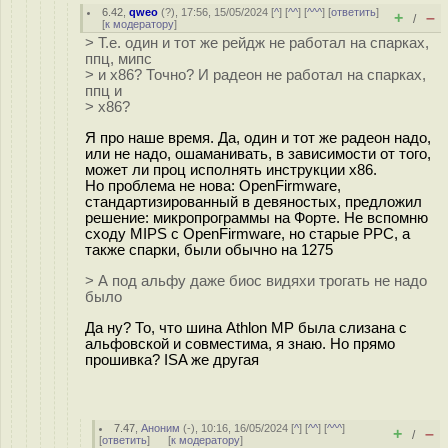
6.42
,
qweo
(
?
), 17:56, 15/05/2024 [
^
] [
^^
] [
^^^
] [
ответить
]
+
–
/
[
к модератору
]
> Т.е. один и тот же рейдж не работал на спарках,
ппц, мипс
> и х86? Точно? И радеон не работал на спарках,
ппц и
> х86?
Я про наше время. Да, один и тот же радеон надо,
или не надо, ошаманивать, в зависимости от того,
может ли проц исполнять инструкции x86.
Но проблема не нова: OpenFirmware,
стандартизированный в девяностых, предложил
решение: микропрограммы на Форте. Не вспомню
сходу MIPS с OpenFirmware, но старые PPC, а
также спарки, были обычно на 1275
> А под альфу даже биос видяхи трогать не надо
было
Да ну? То, что шина Athlon MP была слизана с
альфовской и совместима, я знаю. Но прямо
прошивка? ISA же другая
7.47
,
Аноним
(
-
), 10:16, 16/05/2024 [
^
] [
^^
] [
^^^
]
+
–
/
[
ответить
]
[
к модератору
]