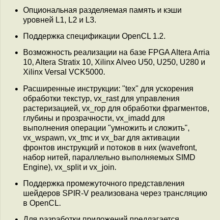
Опциональная разделяемая память и кэши
уровней L1, L2 и L3.
Поддержка спецификации OpenCL 1.2.
Возможность реализации на базе FPGA Altera Arria
10, Altera Stratix 10, Xilinx Alveo U50, U250, U280 и
Xilinx Versal VCK5000.
Расширенные инструкции: "tex" для ускорения
обработки текстур, vx_rast для управления
растеризацией, vx_rop для обработки фрагментов,
глубины и прозрачности, vx_imadd для
выполнения операции "умножить и сложить",
vx_wspawn, vx_tmc и vx_bar для активации
фронтов инструкций и потоков в них (wavefront,
набор нитей, параллельно выполняемых SIMD
Engine), vx_split и vx_join.
Поддержка промежуточного представления
шейдеров SPIR-V реализована через трансляцию
в OpenCL.
Для разработки приложений предлагается