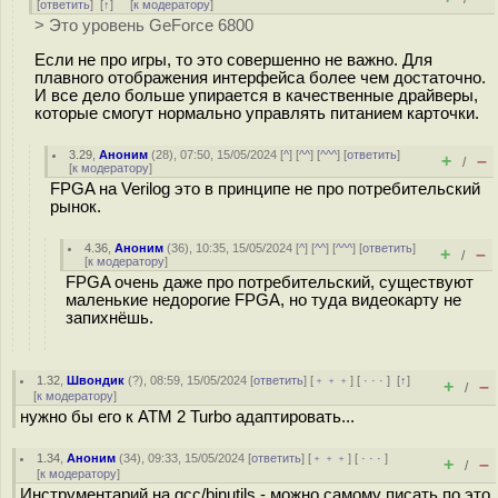
[
ответить
]
[
↑
] [
к модератору
]
> Это уровень GeForce 6800
Если не про игры, то это совершенно не важно. Для
плавного отображения интерфейса более чем достаточно.
И все дело больше упирается в качественные драйверы,
которые смогут нормально управлять питанием карточки.
3.29
,
Аноним
(
28
), 07:50, 15/05/2024 [
^
] [
^^
] [
^^^
] [
ответить
]
+
–
/
[
к модератору
]
FPGA на Verilog это в принципе не про потребительский
рынок.
4.36
,
Аноним
(
36
), 10:35, 15/05/2024 [
^
] [
^^
] [
^^^
] [
ответить
]
+
–
/
[
к модератору
]
FPGA очень даже про потребительский, существуют
маленькие недорогие FPGA, но туда видеокарту не
запихнёшь.
1.32
,
Швондик
(
?
), 08:59, 15/05/2024 [
ответить
] [
﹢﹢﹢
] [
· · ·
]
[
↑
]
+
–
/
[
к модератору
]
нужно бы его к АТМ 2 Turbo адаптировать...
1.34
,
Аноним
(
34
), 09:33, 15/05/2024 [
ответить
] [
﹢﹢﹢
] [
· · ·
]
+
–
/
[
к модератору
]
Инструментарий на gcc/binutils - можно самому писать по это