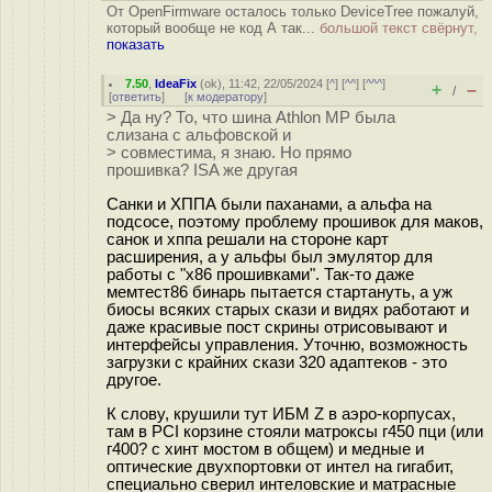
От OpenFirmware осталось только DeviceTree пожалуй,
который вообще не код А так...
большой текст свёрнут,
показать
7.50
,
IdeaFix
(
ok
), 11:42, 22/05/2024 [
^
] [
^^
] [
^^^
]
+
–
/
[
ответить
]
[
к модератору
]
> Да ну? То, что шина Athlon MP была
слизана с альфовской и
> совместима, я знаю. Но прямо
прошивка? ISA же другая
Санки и ХППА были паханами, а альфа на
подсосе, поэтому проблему прошивок для маков,
санок и хппа решали на стороне карт
расширения, а у альфы был эмулятор для
работы с "х86 прошивками". Так-то даже
мемтест86 бинарь пытается стартануть, а уж
биосы всяких старых скази и видях работают и
даже красивые пост скрины отрисовывают и
интерфейсы управления. Уточню, возможность
загрузки с крайних скази 320 адаптеков - это
другое.
К слову, крушили тут ИБМ Z в аэро-корпусах,
там в PCI корзине стояли матроксы г450 пци (или
г400? с хинт мостом в общем) и медные и
оптические двухпортовки от интел на гигабит,
специально сверил интеловские и матрасные