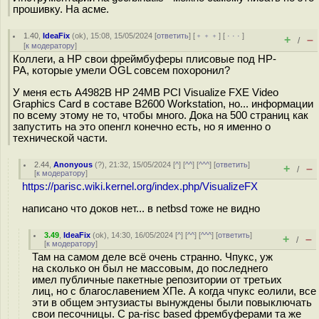
прошивку. На асме.
1.40
,
IdeaFix
(
ok
), 15:08, 15/05/2024 [
ответить
] [
﹢﹢﹢
] [
· · ·
]
+
–
/
[
к модератору
]
Коллеги, а HP свои фреймбуферы плисовые под HP-
PA, которые умели OGL совсем похоронил?
У меня есть A4982B HP 24MB PCI Visualize FXE Video
Graphics Card в составе B2600 Workstation, но... информации
по всему этому не то, чтобы много. Дока на 500 страниц как
запустить на это опенгл конечно есть, но я именно о
технической части.
2.44
,
Anonyous
(
?
), 21:32, 15/05/2024 [
^
] [
^^
] [
^^^
] [
ответить
]
+
–
/
[
к модератору
]
https://parisc.wiki.kernel.org/index.php/VisualizeFX
написано что доков нет... в netbsd тоже не видно
3.49
,
IdeaFix
(
ok
), 14:30, 16/05/2024 [
^
] [
^^
] [
^^^
] [
ответить
]
+
–
/
[
к модератору
]
Там на самом деле всё очень странно. Чпукс, уж
на сколько он был не массовым, до последнего
имел публичные пакетные репозитории от третьих
лиц, но с благославением ХПе. А когда чпукс еолили, все
эти в общем энтузиасты вынуждены были повыключать
свои песочницы. С pa-risc based фрембуферами та же