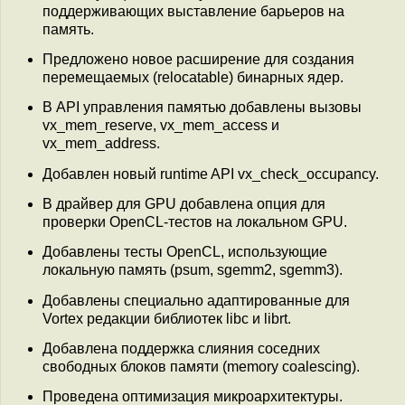
поддерживающих выставление барьеров на
память.
Предложено новое расширение для создания
перемещаемых (relocatable) бинарных ядер.
В API управления памятью добавлены вызовы
vx_mem_reserve, vx_mem_access и
vx_mem_address.
Добавлен новый runtime API vx_check_occupancy.
В драйвер для GPU добавлена опция для
проверки OpenCL-тестов на локальном GPU.
Добавлены тесты OpenCL, использующие
локальную память (psum, sgemm2, sgemm3).
Добавлены специально адаптированные для
Vortex редакции библиотек libc и librt.
Добавлена поддержка слияния соседних
свободных блоков памяти (memory coalescing).
Проведена оптимизация микроархитектуры.