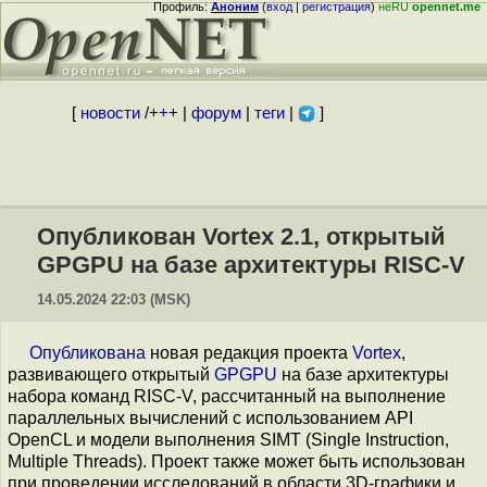
Профиль:
Аноним
(
вход
|
регистрация
)
неRU
opennet.me
[
новости
/
+++
|
форум
|
теги
|
]
Опубликован Vortex 2.1, открытый
GPGPU на базе архитектуры RISC-V
14.05.2024 22:03 (MSK)
Опубликована
новая редакция проекта
Vortex
,
развивающего открытый
GPGPU
на базе архитектуры
набора команд RISC-V, рассчитанный на выполнение
параллельных вычислений с использованием API
OpenCL и модели выполнения SIMT (Single Instruction,
Multiple Threads). Проект также может быть использован
при проведении исследований в области 3D-графики и