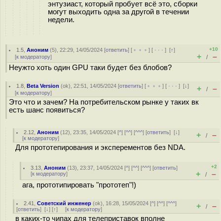
энтузиаст, который пробует всё это, сборки
могут выходить одна за другой в течении
недели.
+10
1.5
,
Аноним
(
5
), 22:29, 14/05/2024 [
ответить
] [
﹢﹢﹢
] [
· · ·
]
[
↑
]
+
–
[
к модератору
]
/
Неужто хоть один GPU таки будет без блобов?
1.8
,
Beta Version
(
ok
), 22:51, 14/05/2024 [
ответить
] [
﹢﹢﹢
] [
· · ·
]
[
↓
]
+
–
/
[
к модератору
]
Это что и зачем? На потребительском рынке у таких вк
есть шанс появиться?
2.12
,
Аноним
(
12
), 23:35, 14/05/2024 [
^
] [
^^
] [
^^^
] [
ответить
]
[
↓
]
+
–
/
[
к модератору
]
Для прототепирования и эксперементов без NDA.
+2
3.13
,
Аноним
(
13
), 23:37, 14/05/2024 [
^
] [
^^
] [
^^^
] [
ответить
]
+
–
[
к модератору
]
/
ага, прототипировать "прототеп"!)
2.41
,
Советский инженер
(
ok
), 16:28, 15/05/2024 [
^
] [
^^
] [
^^^
]
+
–
/
[
ответить
]
[
↓
] [
↑
] [
к модератору
]
в каких-то чипах для телеприставок вполне