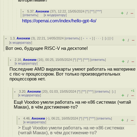
5.37
,
Аноним
(
37
), 12:22, 15/05/2024 [
^
] [
^^
] [
^^^
]
+
–
/
[
ответить
]
[
к модератору
]
https://openai.com/index/hello-gpt-4o/
1.3
,
Аноним
(
3
), 22:21, 14/05/2024 [
ответить
] [
﹢﹢﹢
] [
· · ·
]
[
↓
] [
↑
]
+
–
/
[
к модератору
]
Вот оно, будущее RISC-V на десктопе!
2.16
,
Аноним
(
16
), 00:25, 15/05/2024 [
^
] [
^^
] [
^^^
] [
ответить
]
+
–
/
[
к модератору
]
Последние AMD видеокарты умеют работать на материнке
с risc-v процессором. Вот только производительных
процессоров нет.
+1
3.20
,
Аноним
(
20
), 01:03, 15/05/2024 [
^
] [
^^
] [
^^^
] [
ответить
]
[
↓
]
+
–
[
к модератору
]
/
Ещё Voodoo умели работать на не-x86 системах (читай
Маках), в чём достижение-то?
4.46
,
Аноним
(
-
), 06:21, 16/05/2024 [
^
] [
^^
] [
^^^
] [
ответить
]
+
–
/
[
к модератору
]
> Ещё Voodoo умели работать на не-x86 системах
(читай Маках), в чём достижение-то?