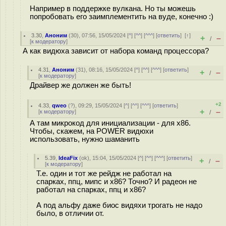
Например в поддержке вулкана. Но ты можешь
попробовать его заимплементить на вуде, конечно :)
3.30
,
Аноним
(
30
), 07:56, 15/05/2024 [
^
] [
^^
] [
^^^
] [
ответить
]
[
↑
]
+
–
/
[
к модератору
]
А как видюха зависит от набора команд процессора?
4.31
,
Аноним
(
31
), 08:16, 15/05/2024 [
^
] [
^^
] [
^^^
] [
ответить
]
+
–
/
[
к модератору
]
Драйвер же должен же быть!
+2
4.33
,
qweo
(
?
), 09:29, 15/05/2024 [
^
] [
^^
] [
^^^
] [
ответить
]
+
–
[
к модератору
]
/
А там микрокод для инициализации - для x86.
Чтобы, скажем, на POWER видюхи
использовать, нужно шаманить
5.39
,
IdeaFix
(
ok
), 15:04, 15/05/2024 [
^
] [
^^
] [
^^^
] [
ответить
]
+
–
/
[
к модератору
]
Т.е. один и тот же рейдж не работал на
спарках, ппц, мипс и х86? Точно? И радеон не
работал на спарках, ппц и х86?
А под альфу даже биос видяхи трогать не надо
было, в отличии от.