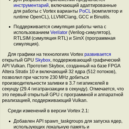
инструментарий
, включающий адаптированные
для работы с Vortex варианты
PoCL
(компилятор и
runtime OpenCL), LLVM/Clang, GCC и Binutils.
Поддерживается симуляция работы чипа с
использованием
Verilator
(Verilog-симулятор),
RTLSIM (симуляция RTL) и SimX (программная
симуляция).
Для графики на технологиях Vortex
развивается
открытый GPU
Skybox
, поддерживающий графический
API Vulkan. Прототип Skybox, созданный на базе FPGA
Altera Stratix 10 и включающий 32 ядра (512 потоков),
позволил при частоте 230 MHz добиться
производительности заливки в 3.7 гигапикселей в
секунду (29.4 гигатранзакции в секунду). Отмечается, что
это первый открытый GPU с программной и аппаратной
реализацией, поддерживающий Vulkan.
Среди изменений в версии Vortex 2.1:
Добавлен API spawn_taskgroups для запуска ядер,
использующих локальную память и