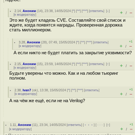
2.14
,
Аноним
(
14
), 23:38, 14/05/2024 [
^
] [
^^
] [
^^^
] [
ответить
]
[
↓
]
+
–
/
[
к модератору
]
Это же будет кладезь CVE. Составляйте свой список и
ждите, когда появятся награды. Проверенная дорожка
стать миллионером.
+1
3.28
,
Аноним
(
28
), 07:49, 15/05/2024 [
^
] [
^^
] [
^^^
] [
ответить
]
+
–
[
к модератору
]
/
А если никто не будет платить за закрытие уязвимости?
2.15
,
Аноним
(
15
), 23:59, 14/05/2024 [
^
] [
^^
] [
^^^
] [
ответить
]
[
↑
]
+
–
/
[
к модератору
]
Будьте уверены что можно. Как и на любом тьюринг
полном.
+1
2.38
,
Ivan7
(
ok
), 13:38, 15/05/2024 [
^
] [
^^
] [
^^^
] [
ответить
]
+
–
[
к модератору
]
/
А на чём же ещё, если не на Verilog?
+1
1.11
,
Аноним
(
11
), 23:34, 14/05/2024 [
ответить
] [
﹢﹢﹢
] [
· · ·
]
[
↑
]
+
–
[
к модератору
]
/