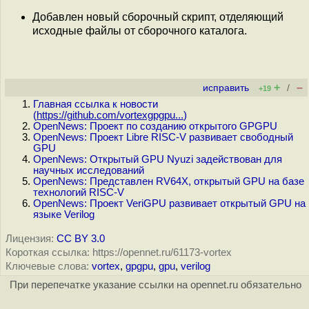
Добавлен новый сборочный скрипт, отделяющий
исходные файлы от сборочного каталога.
+
–
исправить
/
+19
Главная ссылка к новости
(
https://github.com/vortexgpgpu...
)
OpenNews: Проект по созданию открытого GPGPU
OpenNews: Проект Libre RISC-V развивает свободный
GPU
OpenNews: Открытый GPU Nyuzi задействован для
научных исследований
OpenNews: Представлен RV64X, открытый GPU на базе
технологий RISC-V
OpenNews: Проект VeriGPU развивает открытый GPU на
языке Verilog
Лицензия:
CC BY 3.0
Короткая ссылка: https://opennet.ru/61173-vortex
Ключевые слова:
vortex
,
gpgpu
,
gpu
,
verilog
При перепечатке указание ссылки на opennet.ru обязательно