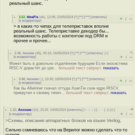
реальный шанс.
3.52
,
IdeaFix
(
ok
), 12:09, 22/05/2024 [
^
] [
^^
] [
^^^
] [
ответить
]
+
–
/
[
к модератору
]
> в каких-то чипах для телеприставок вполне
реальный шанс. Телеприставке декодер бы...
возможность работы с контентом под DRM и
прочее и прочее...
+1
2.45
,
Аноним
(
45
), 05:10, 16/05/2024 [
^
] [
^^
] [
^^^
] [
ответить
]
[
↑
]
+
–
[
к модератору
]
/
Может быть в довольно отдалённом будущем Если экосистема
RISC-V дорастёт до уро...
большой текст свёрнут,
показать
3.48
,
Аноним
(
-
), 10:39, 16/05/2024 [
^
] [
^^
] [
^^^
] [
ответить
]
+
–
/
[
к модератору
]
Как бы Allwinner скачал оттуда XuanTie ское ядро RISCV,
прикрутил к своему типич...
большой текст свёрнут,
показать
–5
1.10
,
Аноним
(
10
), 23:25, 14/05/2024 [
ответить
] [
﹢﹢﹢
] [
· · ·
]
[
↓
] [
↑
]
+
–
[
к модератору
]
/
>Схемы, описания аппаратных блоков на языке Verilog,
Сильно сомневаюсь что на Верилог можно сделать что-то
годное.