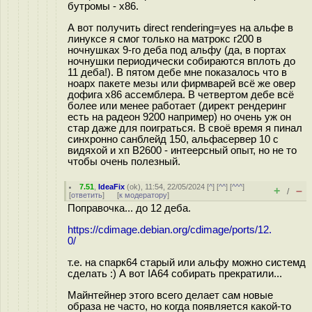
бутромы - x86.
А вот получить direct rendering=yes на альфе в
линуксе я смог только на матрокс г200 в
ночнушках 9-го деба под альфу (да, в портах
ночнушки периодически собираются вплоть до
11 деба!). В пятом дебе мне показалось что в
ноарх пакете мезы или фирмварей всё же овер
дофига х86 ассемблера. В четвертом дебе всё
более или менее работает (директ рендеринг
есть на радеон 9200 например) но очень уж он
стар даже для поиграться. В своё время я пинал
синхронно санблейд 150, альфасервер 10 с
видяхой и хп B2600 - интеерсный опыт, но не то
чтобы очень полезный.
7.51
,
IdeaFix
(
ok
), 11:54, 22/05/2024 [
^
] [
^^
] [
^^^
]
+
–
/
[
ответить
]
[
к модератору
]
Поправочка... до 12 деба.
https://cdimage.debian.org/cdimage/ports/12.
0/
т.е. на спарк64 старый или альфу можно системд
сделать :) А вот IA64 собирать прекратили...
Майнтейнер этого всего делает сам новые
образа не часто, но когда появляется какой-то