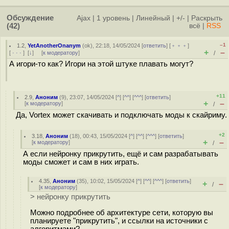
Обсуждение
Ajax
|
1 уровень
|
Линейный
|
+/-
|
Раскрыть
(42)
всё
|
RSS
–1
1.2
,
YetAnotherOnanym
(
ok
), 22:18, 14/05/2024 [
ответить
] [
﹢﹢﹢
]
+
–
[
· · ·
]
[
↓
] [
к модератору
]
/
А игори-то как? Игори на этой штуке плавать могут?
+11
2.9
,
Аноним
(
9
), 23:07, 14/05/2024 [
^
] [
^^
] [
^^^
] [
ответить
]
+
–
[
к модератору
]
/
Да, Vortex может скачивать и подключать моды к скайриму.
+2
3.18
,
Аноним
(
18
), 00:43, 15/05/2024 [
^
] [
^^
] [
^^^
] [
ответить
]
+
–
[
к модератору
]
/
А если нейронку прикрутить, ещё и сам разрабатывать
моды сможет и сам в них играть.
4.35
,
Аноним
(
35
), 10:02, 15/05/2024 [
^
] [
^^
] [
^^^
] [
ответить
]
+
–
/
[
к модератору
]
> нейронку прикрутить
Можно подробнее об архитектуре сети, которую вы
планируете "прикрутить", и ссылки на источники с
алгоритмами?