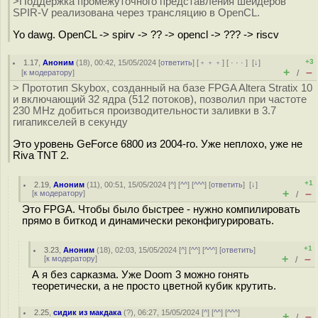
>Поддержка промежуточного представления шейдеров
SPIR-V реализована через трансляцию в OpenCL.
Yo dawg. OpenCL -> spirv -> ?? -> opencl -> ??? -> riscv
+3
1.17
,
Аноним
(
18
), 00:42, 15/05/2024 [
ответить
] [
﹢﹢﹢
] [
· · ·
]
[
↓
]
+
–
[
к модератору
]
/
> Прототип Skybox, созданный на базе FPGA Altera Stratix 10
и включающий 32 ядра (512 потоков), позволил при частоте
230 MHz добиться производительности заливки в 3.7
гигапикселей в секунду
Это уровень GeForce 6800 из 2004-го. Уже неплохо, уже не
Riva TNT 2.
+1
2.19
,
Аноним
(
11
), 00:51, 15/05/2024 [
^
] [
^^
] [
^^^
] [
ответить
]
[
↓
]
+
–
[
к модератору
]
/
Это FPGA. Чтобы было быстрее - нужно компилировать
прямо в биткод и динамически реконфигурировать.
+1
3.23
,
Аноним
(
18
), 02:03, 15/05/2024 [
^
] [
^^
] [
^^^
] [
ответить
]
+
–
[
к модератору
]
/
А я без сарказма. Уже Doom 3 можно гонять
теоретически, а не просто цветной кубик крутить.
2.25
,
сидик из макдака
(
?
), 06:27, 15/05/2024 [
^
] [
^^
] [
^^^
]
+
–
/