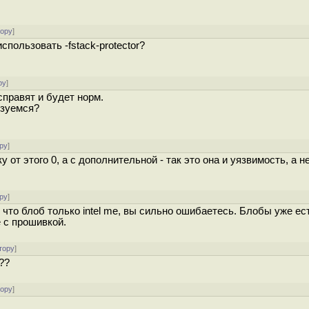
тору
]
спользовать -fstack-protector?
ру
]
справят и будет норм.
ьзуемся?
ру
]
от этого 0, а с дополнительной - так это она и уязвимость, а н
ру
]
что блоб только intel me, вы сильно ошибаетесь. Блобы уже ес
 с прошивкой.
тору
]
??
тору
]