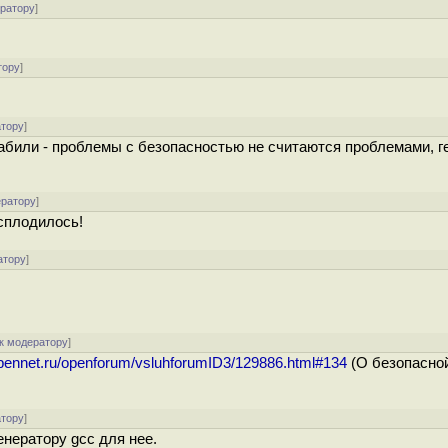
ератору
]
тору
]
атору
]
забили - проблемы с безопасностью не считаются проблемами, 
ератору
]
сплодилось!
атору
]
к модератору
]
opennet.ru/openforum/vsluhforumID3/129886.html#134
(О безопасно
атору
]
енератору gcc для нее.