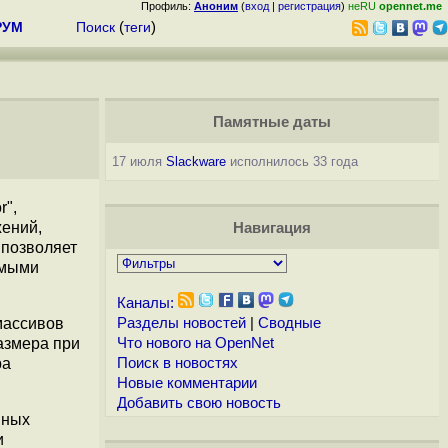
Профиль:
Аноним
(
вход
|
регистрация
)
неRU
opennet.me
РУМ
Поиск
(
теги
)
Памятные даты
17 июля
Slackware
исполнилось 33 года
r",
жений,
Навигация
 позволяет
емыми
Каналы:
массивов
Разделы новостей
|
Сводные
азмера при
Что нового на OpenNet
ра
Поиск в новостях
Новые комментарии
Добавить свою новость
йных
и