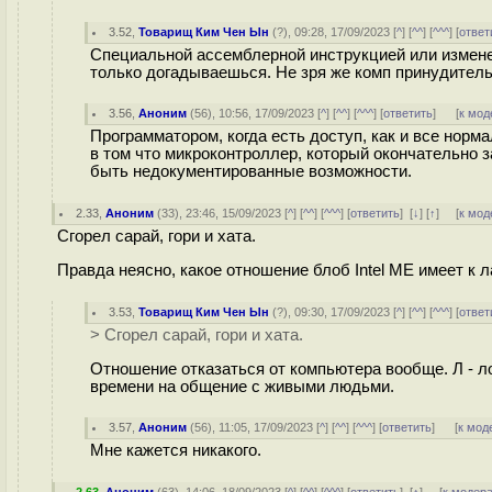
3.52
,
Товарищ Ким Чен Ын
(
?
), 09:28, 17/09/2023 [
^
] [
^^
] [
^^^
] [
ответ
Специальной ассемблерной инструкцией или изменен
только догадываешься. Не зря же комп принудитель
3.56
,
Аноним
(
56
), 10:56, 17/09/2023 [
^
] [
^^
] [
^^^
] [
ответить
]
[
к мод
Программатором, когда есть доступ, как и все норм
в том что микроконтроллер, который окончательно
быть недокументированные возможности.
2.33
,
Аноним
(
33
), 23:46, 15/09/2023 [
^
] [
^^
] [
^^^
] [
ответить
]
[
↓
] [
↑
] [
к мод
Сгорел сарай, гори и хата.
Правда неясно, какое отношение блоб Intel ME имеет к 
3.53
,
Товарищ Ким Чен Ын
(
?
), 09:30, 17/09/2023 [
^
] [
^^
] [
^^^
] [
ответ
> Сгорел сарай, гори и хата.
Отношение отказаться от компьютера вообще. Л - ло
времени на общение с живыми людьми.
3.57
,
Аноним
(
56
), 11:05, 17/09/2023 [
^
] [
^^
] [
^^^
] [
ответить
]
[
к мод
Мне кажется никакого.