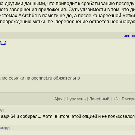
на другими данными, что приводит к срабатыванию послед
ого завершения приложения. Суть уязвимости в том, что д
емах AArch64 в памяти не до, а после канареечной метки
повреждению метки, т.е. переполнение остаётся необнару
испра
...
)
ние ссылки на opennet.ru обязательно
Ajax
|
1 уровень
|
Линейный
|
+/-
|
Раскры
ру
]
аарч64 и собирал... Хотя, в итоге, этой опцией и не пользовался
ратору
]