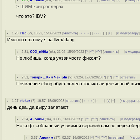
2.63
,
Аноним
(
63
), 14:06, 18/09/2023 [
^
] [
^^
] [
^^^
] [
ответить
]
[
↑
] [
к модер
> ШИМ контроллерах
что это? IBV?
1.23
,
Пес
(
?
), 18:22, 15/09/2023 [
ответить
] [
﹢﹢﹢
] [
· · ·
]
[
↓
] [
↑
] [
к модератору
]
Именно поэтому я за llvm/clang.
2.31
,
C00l_ni66a
(
ok
), 21:02, 15/09/2023 [
^
] [
^^
] [
^^^
] [
ответить
]
[
к модера
Не любишь, когда уязвимости фиксят?
2.51
,
Товарищ Ким Чен Ын
(
?
), 09:24, 17/09/2023 [
^
] [
^^
] [
^^^
] [
ответить
]
Появление clang обусловлено только лицензионной шизо
1.27
,
riokor
(
?
), 19:57, 15/09/2023 [
ответить
] [
﹢﹢﹢
] [
· · ·
]
[
↓
] [
↑
] [
к модерато
день два, да дыру залатают
2.34
,
Аноним
(
34
), 00:12, 16/09/2023 [
^
] [
^^
] [
^^^
] [
ответить
]
[
к модерато
Но софт собранный уязвимой версией сам не пересобер
3.37
,
Аноним
(
37
), 02:37, 16/09/2023 [
^
] [
^^
] [
^^^
] [
ответить
]
[
к мод