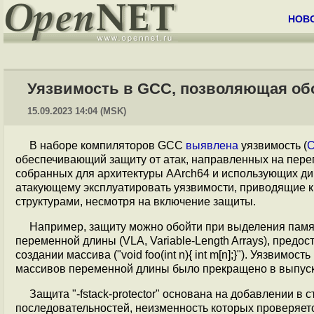
НОВ
Уязвимость в GCC, позволяющая обо
15.09.2023 14:04 (MSK)
В наборе компиляторов GCC
выявлена
уязвимость (
C
обеспечивающий защиту от атак, направленных на переп
собранных для архитектуры AArch64 и использующих д
атакующему эксплуатировать уязвимости, приводящие 
структурами, несмотря на включение защиты.
Например, защиту можно обойти при выделения памят
переменной длины (VLA, Variable-Length Arrays), пред
создании массива ("void foo(int n){ int m[n];}"). Уязвимос
массивов переменной длины было прекращено в выпуске 
Защита "-fstack-protector" основана на добавлении в 
последовательностей, неизменность которых проверяет