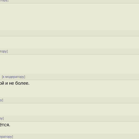
атору
]
тору
]
[
к модератору
]
й и не более.
ру
]
ру
]
ётся.
ератору
]