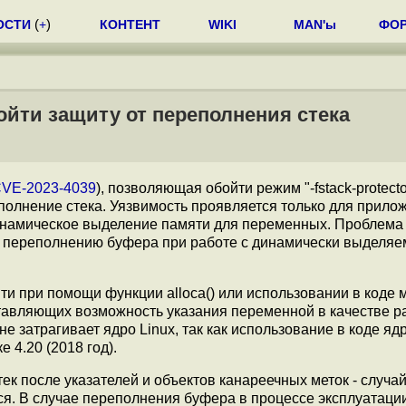
ОСТИ
(
+
)
КОНТЕНТ
WIKI
MAN'ы
ФО
йти защиту от переполнения стека
VE-2023-4039
), позволяющая обойти режим "-fstack-protecto
олнение стека. Уязвимость проявляется только для прило
инамическое выделение памяти для переменных. Проблема
к переполнению буфера при работе с динамически выделя
и при помощи функции alloca() или использовании в коде 
оставляющих возможность указания переменной в качестве р
ть не затрагивает ядро Linux, так как использование в коде яд
4.20 (2018 год).
стек после указателей и объектов канареечных меток - случа
ся. В случае переполнения буфера в процессе эксплуатаци