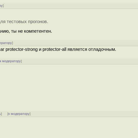
ру
]
для тестовых прогонов.
нию, ты не компетентен.
ератору
]
 protector-strong и protector-all является отладочным.
к модератору
]
ь
]
[
к модератору
]