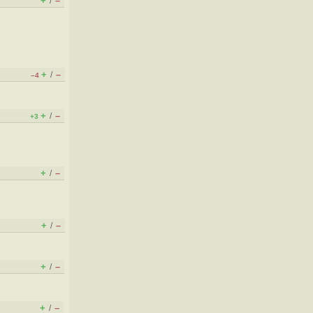
+
–
/
+
–
/
–4
+
–
/
+3
+
–
/
+
–
/
+
–
/
+
–
/