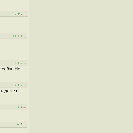
+
–
/
+2
+
–
/
+1
+
–
/
+3
е сабж. Не
+
–
/
+2
ть даже в
+
–
/
+
–
/