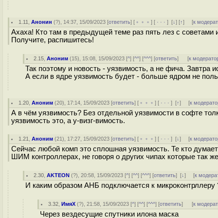
1.11
,
Анонин
(
?
), 14:37, 15/09/2023 [
ответить
] [
﹢﹢﹢
] [
· · ·
]
[
↓
] [
↑
] [
к модера
Ахаха! Кто там в предыдущей теме раз пять лез с советами и
Получите, распишитесь!
2.15
,
Аноним
(
15
), 15:08, 15/09/2023 [
^
] [
^^
] [
^^^
] [
ответить
]
[
к модерато
Так поэтому и новость - уязвимость, а не фича. Завтра и
А если в ядре уязвимость будет - больше ядром не пол
1.20
,
Аноним
(
20
), 17:14, 15/09/2023 [
ответить
] [
﹢﹢﹢
] [
· · ·
]
[
↑
] [
к модерато
А в чём уязвимость? Без отдельной уязвимости в софте толку 
уязвимость это, а у-визг-вимость.
1.21
,
Аноним
(
21
), 17:27, 15/09/2023 [
ответить
] [
﹢﹢﹢
] [
· · ·
]
[
↓
] [
к модерато
Сейчас любой комп это сплошная уязвимость. Те кто думает 
ШИМ контроллерах, не говоря о других чипах которые так же
2.30
,
AKTEON
(
?
), 20:58, 15/09/2023 [
^
] [
^^
] [
^^^
] [
ответить
]
[
↓
] [
к модера
И каким образом АНБ подключается к микроконтрллеру 
3.32
,
ИмяХ
(
?
), 21:58, 15/09/2023 [
^
] [
^^
] [
^^^
] [
ответить
]
[
к модера
Через вездесущие спутники илона маска