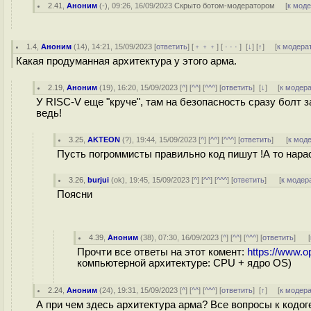
2.41
,
Аноним
(
-
), 09:26, 16/09/2023
Скрыто ботом-модератором
[
к мод
1.4
,
Аноним
(
14
), 14:21, 15/09/2023 [
ответить
] [
﹢﹢﹢
] [
· · ·
]
[
↓
] [
↑
] [
к модера
Какая продуманная архитектура у этого арма.
2.19
,
Аноним
(
19
), 16:20, 15/09/2023 [
^
] [
^^
] [
^^^
] [
ответить
]
[
↓
] [
к модер
У RISC-V еще "круче", там на безопасность сразу болт 
ведь!
3.25
,
AKTEON
(
?
), 19:44, 15/09/2023 [
^
] [
^^
] [
^^^
] [
ответить
]
[
к мод
Пусть погроммисты правильно код пишут !А то нара
3.26
,
burjui
(
ok
), 19:45, 15/09/2023 [
^
] [
^^
] [
^^^
] [
ответить
]
[
к модер
Поясни
4.39
,
Аноним
(
38
), 07:30, 16/09/2023 [
^
] [
^^
] [
^^^
] [
ответить
]
[
Прочти все ответы на этот комент:
https://www.
компьютерной архитектуре: CPU + ядро OS)
2.24
,
Аноним
(
24
), 19:31, 15/09/2023 [
^
] [
^^
] [
^^^
] [
ответить
]
[
↑
] [
к модер
А при чем здесь архитектура арма? Все вопросы к кодог