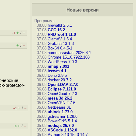
Новые версии
Программы:
08.08
firewalld 2.5.1
07.08
GCC 16.2
+
–
/
–1
07.08
RRDTool 1.11.0
07.08
ClamAV 1.5.4
07.08
Grafana 13.1.3
+
–
/
07.08
Box64 0.4.5-1
07.08
home-assistant 2026.8.1
07.08
Chrome 151.0.7922.108
07.08
WordPress 7.0.3
07.08
nmap 7.991
06.08
icewm 4.1
06.08
Deno 2.9.5
06.08
docker 29.7.2
онерские
06.08
OpenLDAP 2.7.0
k-protector-
06.08
Eclipse 7.121.0
06.08
OpenCloud 7.2.3
06.08
mesa 3d 26.2
05.08
OpenVPN 2.7.6
05.08
NetBeans 31
+
–
/
–1
05.08
ublock 1.73.0
05.08
gstreamer 1.28.6
05.08
PowerDNS 5.1.4
05.08
node.js 26.7.0
+
–
/
+6
05.08
VSCode 1.132.0
05.08
Python 3.13.15, 3.14.7