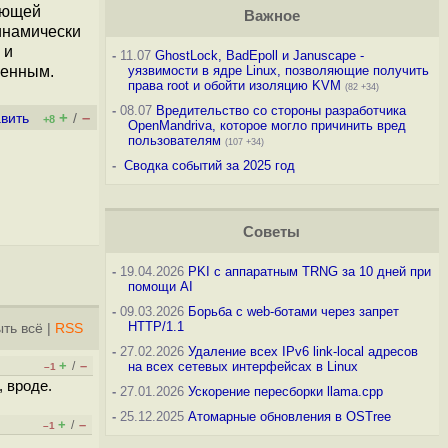
ующей
Важное
инамически
 и
-
11.07
GhostLock, BadEpoll и Januscape -
женным.
уязвимости в ядре Linux, позволяющие получить
права root и обойти изоляцию KVM
(82 +34)
-
08.07
Вредительство со стороны разработчика
+
–
вить
/
+8
OpenMandriva, которое могло причинить вред
пользователям
(107 +34)
-
Сводка событий за 2025 год
Советы
-
19.04.2026
PKI с аппаратным TRNG за 10 дней при
помощи AI
-
09.03.2026
Борьба с web-ботами через запрет
HTTP/1.1
ть всё
|
RSS
-
27.02.2026
Удаление всех IPv6 link-local адресов
+
–
/
на всех сетевых интерфейсах в Linux
–1
, вроде.
-
27.01.2026
Ускорение пересборки llama.cpp
-
25.12.2025
Атомарные обновления в OSTree
+
–
/
–1