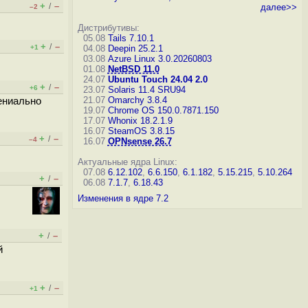
+
–
/
далее>>
–2
Дистрибутивы:
05.08
Tails 7.10.1
+
–
/
+1
04.08
Deepin 25.2.1
03.08
Azure Linux 3.0.20260803
01.08
NetBSD 11.0
24.07
Ubuntu Touch 24.04 2.0
+
–
/
+6
23.07
Solaris 11.4 SRU94
21.07
Omarchy 3.8.4
гениально
19.07
Chrome OS 150.0.7871.150
17.07
Whonix 18.2.1.9
16.07
SteamOS 3.8.15
+
–
/
–4
16.07
OPNsense 26.7
Актуальные ядра Linux:
07.08
6.12.102
,
6.6.150
,
6.1.182
,
5.15.215
,
5.10.264
+
–
/
06.08
7.1.7
,
6.18.43
Изменения в ядре 7.2
+
–
/
й
+
–
/
+1