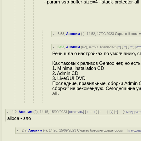
--param ssp-buffer-size=4 -fstack-protector-all
6.58
,
Аноним
(
-
), 14:52, 17/09/2023
Скрыто ботом-
6.62
,
Аноним
(
62
), 07:50, 18/09/2023 [
^
] [
^^
] [
^^^
] [
от
Речь шла о настройках по умолчанию, с
Как таковых релизов Gentoo нет, но ест
1. Minimal installation CD
2. Admin CD
3. LiveGUI DVD
Последние, правильные, сборки Admin 
сборки" не рекомендую. Сегодняшние уже 
all'.
1.2
,
Аноним
(
2
), 14:15, 15/09/2023 [
ответить
] [
﹢﹢﹢
] [
· · ·
]
[
↓
] [
↑
] [
к модерат
alloca - зло
2.7
,
Аноним
(
-
), 14:26, 15/09/2023
Скрыто ботом-модератором
[
к моде