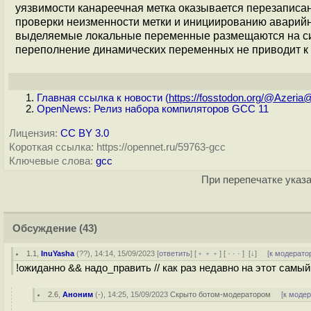
уязвимости канареечная метка оказывается перезаписа
проверки неизменности метки и инициированию аварийн
выделяемые локальные переменные размещаются на сист
переполнение динамических переменных не приводит к 
Главная ссылка к новости (
https://fosstodon.org/@Azeria@
OpenNews: Релиз набора компиляторов GCC 11
Лицензия:
CC BY 3.0
Короткая ссылка: https://opennet.ru/59763-gcc
Ключевые слова:
gcc
При перепечатке указа
Обсуждение
(43)
1.1
,
InuYasha
(
??
), 14:14, 15/09/2023 [
ответить
] [
﹢﹢﹢
] [
· · ·
]
[
↓
] [
к модерато
!ожиданно && надо_править // как раз недавно на этот самый 
2.6
,
Аноним
(
-
), 14:25, 15/09/2023
Скрыто ботом-модератором
[
к моде