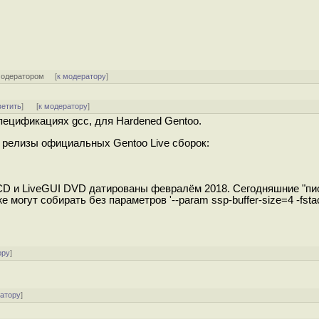
модератором
[
к модератору
]
ветить
]
[
к модератору
]
пецификациях gcc, для Hardened Gentoo.
ь релизы официальных Gentoo Live сборок:
CD и LiveGUI DVD датированы февралём 2018. Сегодняшние "пи
могут собирать без параметров '--param ssp-buffer-size=4 -fstac
ору
]
ратору
]