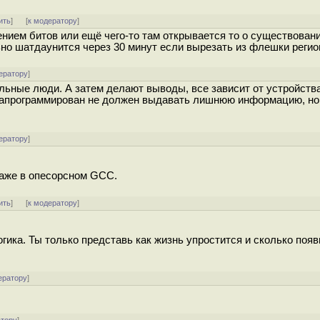
ить
]
[
к модератору
]
ием битов или ещё чего-то там открывается то о существовани
но шатдаунится через 30 минут если вырезать из флешки регио
ератору
]
альные люди. А затем делают выводы, все зависит от устройств
 запрограммирован не должен выдавать лишнюю информацию, но 
ератору
]
лаже в опесорсном GCC.
ить
]
[
к модератору
]
гика. Ты только представь как жизнь упростится и сколько появ
ератору
]