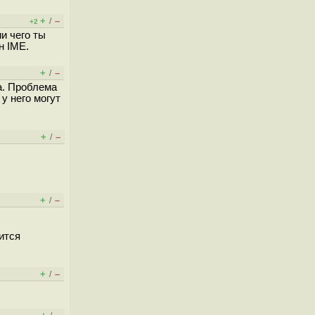
+
–
/
+2
и чего ты
н IME.
+
–
/
а. Проблема
у него могут
+
–
/
+
–
/
ится
+
–
/