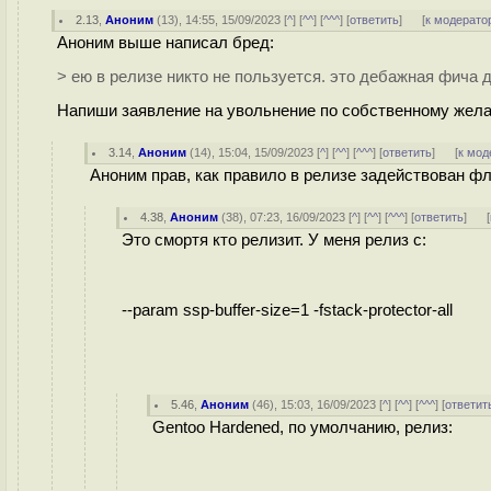
2.13
,
Аноним
(
13
), 14:55, 15/09/2023 [
^
] [
^^
] [
^^^
] [
ответить
]
[
к модерато
Аноним выше написал бред:
> ею в релизе никто не пользуется. это дебажная фича 
Напиши заявление на увольнение по собственному жела
3.14
,
Аноним
(
14
), 15:04, 15/09/2023 [
^
] [
^^
] [
^^^
] [
ответить
]
[
к мод
Аноним прав, как правило в релизе задействован флаг
4.38
,
Аноним
(
38
), 07:23, 16/09/2023 [
^
] [
^^
] [
^^^
] [
ответить
]
[
Это смортя кто релизит. У меня релиз c:
--param ssp-buffer-size=1 -fstack-protector-all
5.46
,
Аноним
(
46
), 15:03, 16/09/2023 [
^
] [
^^
] [
^^^
] [
ответит
Gentoo Hardened, по умолчанию, релиз: