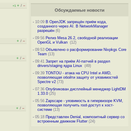
+
–
/
+1
Обсуждаемые новости
-
10:09
В OpenJDK запрещён приём кода,
созданного через AI. В NetworkManager
разрешён
(6)
-
09:56
Релиз Mesa 26.2, свободной реализации
+
–
/
OpenGL и Vulkan
(12)
-
09:53
Объявлено о расформировании Nixpkgs Core
Team
(13)
+
–
/
-
09:41
Запрет на приём AI-патчей в раздел
drivers/staging ядра Linux
(49)
-
09:39
TONTOU - атака на CPU Intel и AMD,
позволяющая обойти защиту от уязвимостей
Spectre v2
(73)
-
07:36
Опубликован дисплейный менеджер LightDM
1.33.0
(25)
-
05:56
Zapscape - уязвимость в гипервизоре KVM,
позволяющая получить root-доступ к хост-
+
–
/
системе
(13)
-
05:18
Представлен Denial, композитный сервер со
встроенным движком Flutter
(24)