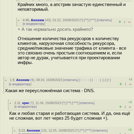
Крайних много, а апстрим зачастую единственный и
неповторимый.
4.40
,
Аноним
(
43
), 01:22, 16/08/2023 [
^
] [
^^
] [
^^^
] [
ответить
]
+
–
/
[
к модератору
]
> А так нормально досить крайнего?
Отношение количества рекурсоров к количеству
клиентов, нагрузочная способность рекурсора,
средние/пиковые значение трафика от клиента - все
это связано очень простым соотношением и, если
автор не дурак, учитывается при проектировании
инфры.
+3
1.9
,
Аноним
(
9
), 08:24, 15/08/2023 [
ответить
] [
﹢﹢﹢
] [
· · ·
]
[
↓
] [
↑
]
+
–
[
к модератору
]
/
Какая же переусложнённая система - DNS.
+3
2.11
,
хрю
(
?
), 11:34, 15/08/2023 [
^
] [
^^
] [
^^^
] [
ответить
]
+
–
[
к модератору
]
/
Как и любая старая и работающая система. И да, она ещё
не сложная, вот лет через 25 будет сложная +).
+3
3.13
,
Аноним
(
13
), 12:25, 15/08/2023 [
^
] [
^^
] [
^^^
] [
ответить
]