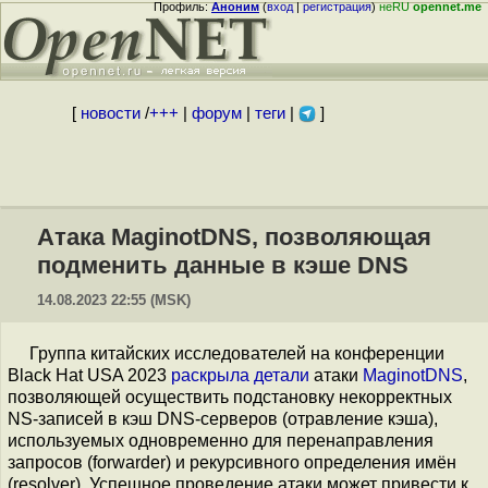
Профиль:
Аноним
(
вход
|
регистрация
)
неRU
opennet.me
[
новости
/
+++
|
форум
|
теги
|
]
Атака MaginotDNS, позволяющая
подменить данные в кэше DNS
14.08.2023 22:55 (MSK)
Группа китайских исследователей на конференции
Black Hat USA 2023
раскрыла
детали
атаки
MaginotDNS
,
позволяющей осуществить подстановку некорректных
NS-записей в кэш DNS-серверов (отравление кэша),
используемых одновременно для перенаправления
запросов (forwarder) и рекурсивного определения имён
(resolver). Успешное проведение атаки может привести к