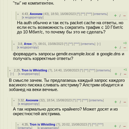
"ты" не компитентен.
4.43
,
Аноним
(
43
), 18:50, 16/08/2023 [
^
] [
^^
] [
^^^
] [
ответить
]
+
–
/
[
к модератору
]
На auth обычно и так есть packet cache на ответы, но
если есть возможность сократить трафик с 10 Гбит/с
до 10 Мбит/с, то почему бы это не сделать?
+3
3.8
,
Атон
(
?
), 08:01, 15/08/2023 [
^
] [
^^
] [
^^^
] [
ответить
]
[
↑
]
+
–
[
к модератору
]
/
форвардить запросы gendir.example.local в google.dns и
получать корректные ответы?
+1
2.25
,
Tron is Whistling
(
?
), 14:40, 15/08/2023 [
^
] [
^^
] [
^^^
] [
ответить
]
+
–
[
↑
] [
к модератору
]
/
В смысле зачем. Ты предлагаешь каждый запрос каждого
васиного писюка сливать апстриму? Апстрим обидится и
зобанед на веки вечные.
3.32
,
Аноним
(
32
), 18:54, 15/08/2023 [
^
] [
^^
] [
^^^
] [
ответить
]
+
–
/
[
к модератору
]
А так нормально досить крайнего? Может досят и из
окрестностей апстрима.
4.35
,
Tron is Whistling
(
?
), 20:02, 15/08/2023 [
^
] [
^^
] [
^^^
]
+
–
/
[
ответить
]
[
к модератору
]