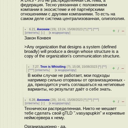
А DNS - это не распределённая система, а
федерация. Тесно увязанная с положением
компании в экосистеме и её партнёрскими
отношениями с другими компаниями. То есть на
самом деле система централизованная, олигополия.
6.21
,
Аноним
(
19
), 13:24, 15/08/2023 [
^
] [
^^
] [
^^^
]
+
–
/
[
ответить
]
[
↓
] [
к модератору
]
Закон Конвея
>Any organization that designs a system (defined
broadly) will produce a design whose structure is a
copy of the organization's communication structure.
7.27
,
Tron is Whistling
(
?
), 15:08, 15/08/2023 [
^
] [
^^
]
+
–
/
[
^^^
] [
ответить
]
[
к модератору
]
В моём случае не работает, мои подходы
например сильно оторваны от организационных -
да, приходится учить соглашаться на нетиповые
варианты, но результат даёт о себе знать.
6.28
,
Аноним
(
28
), 16:41, 15/08/2023 [
^
] [
^^
] [
^^^
]
+
–
/
[
ответить
]
[
↑
] [
к модератору
]
Технически распределенная. Никто не мешает
тебе сделать свой gTLD ".vasyapupkin" и корневые
неймсервера к нему.
Организационно - да.