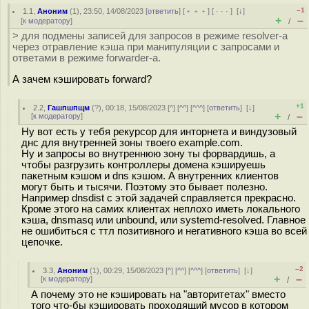
–1
1.1
,
Аноним
(
1
), 23:50, 14/08/2023 [
ответить
] [
﹢﹢﹢
] [
· · ·
]
[
↓
]
+
–
[
к модератору
]
/
> для подмены записей для запросов в режиме resolver-а
через отравление кэша при манипуляции с запросами и
ответами в режиме forwarder-а.
А зачем кэшировать forward?
+1
2.2
,
Гашпшпщм
(
?
), 00:18, 15/08/2023 [
^
] [
^^
] [
^^^
] [
ответить
]
[
↓
]
+
–
[
к модератору
]
/
Ну вот есть у тебя рекурсор для инторнета и виндузовый
днс для внутренней зоны твоего example.com.
Ну и запросы во внутреннюю зону ты форвардишь, а
чтобы разгрузить контроллеры домена кэшируешь
пакетным кэшом и dns кэшом. А внутренних клиентов
могут быть и тысячи. Поэтому это бывает полезно.
Например dnsdist с этой задачей справляется прекрасно.
Кроме этого на самих клиентах неплохо иметь локального
кэша, dnsmasq или unbound, или systemd-resolved. Главное
не ошибиться с ттл позитивного и негативного кэша во всей
цепочке.
–2
3.3
,
Аноним
(
1
), 00:29, 15/08/2023 [
^
] [
^^
] [
^^^
] [
ответить
]
[
↓
]
+
–
[
к модератору
]
/
А почему это не кэшировать на "авторитетах" вместо
того что-бы кэшировать проходящий мусор в котором