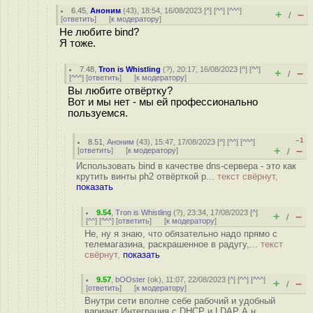
6.45
,
Аноним
(
43
), 18:54, 16/08/2023 [
^
] [
^^
] [
^^^
]
+
–
/
[
ответить
]
[
к модератору
]
Не любите bind?
Я тоже.
7.48
,
Tron is Whistling
(
?
), 20:17, 16/08/2023 [
^
] [
^^
]
+
–
/
[
^^^
] [
ответить
]
[
к модератору
]
Вы любите отвёртку?
Вот и мы нет - мы ей профессионально
пользуемся.
–1
8.51
,
Аноним
(
43
), 15:47, 17/08/2023 [
^
] [
^^
] [
^^^
]
+
–
[
ответить
]
[
к модератору
]
/
Использовать bind в качестве dns-сервера - это как
крутить винты ph2 отвёрткой p...
текст свёрнут,
показать
9.54
,
Tron is Whistling
(
?
), 23:34, 17/08/2023 [
^
]
+
–
/
[
^^
] [
^^^
] [
ответить
]
[
к модератору
]
Не, ну я знаю, что обязательно надо прямо с
телемагазина, раскрашенное в радугу,...
текст
свёрнут,
показать
9.57
,
bOOster
(
ok
), 11:07, 22/08/2023 [
^
] [
^^
] [
^^^
]
+
–
/
[
ответить
]
[
к модератору
]
Внутри сети вполне себе рабочий и удобный
вариант Интеграция с DHCP и LDAP А н...