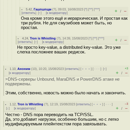
5.42
,
Гашпшпщм
(
?
), 09:03, 16/08/2023 [
^
] [
^^
] [
^^^
]
+
–
/
[
ответить
]
[
↑
] [
к модератору
]
Она кроме этого ещё и иерархическая. И простая как
три рубля. Не для смузибоев может быть, но
простая.
4.24
,
Tron is Whistling
(
?
), 14:39, 15/08/2023 [
^
] [
^^
] [
^^^
]
+
–
/
[
ответить
]
[
↑
] [
к модератору
]
Не просто key-value, а distributed key-value. Это уже
слегка посложнее ваших редисок.
+3
1.10
,
Аноним
(
10
), 10:20, 15/08/2023 [
ответить
] [
﹢﹢﹢
] [
· · ·
]
[
↑
]
+
–
[
к модератору
]
/
>DNS-серверы Unbound, MaraDNS и PowerDNS атаке не
подвержены.
Этим, собственно, новость можно было начать и закончить.
–3
1.12
,
Tron is Whistling
(
?
), 12:19, 15/08/2023 [
ответить
] [
﹢﹢﹢
] [
· · ·
]
+
–
[
↓
] [
к модератору
]
/
Честно - DNS пора переводить на TCP/SSL.
Да, это добавит нагрузки, особенно большим, но с легко
мудифицируемым плейнтекстом пора завязывать.