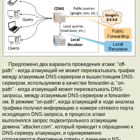
Предложено два варианта проведения атаки: "off-
path" - когда атакующий не может перехватывать трафик
между атакуемым DNS-сервером и вышестоящим DNS-
сервером, используемом в качестве forwarder-а; "on-
path" - когда атакующий может перехватывать DNS-
запросы, между атакуемым DNS-сервером и forwarder-
ом. В режиме "on-path", когда атакующий в ходе анализа
трафика получил информацию о номере сетевого порта
исходящего DNS-запроса, в процессе атаки
выполнялся запрос подконтрольного атакующим
домена "attacker.com", который приводит к обращению к
DNS-серверу атакующих, и одновременно
отправляются фиктивные ответы с данными о NS-