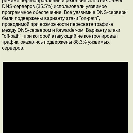
режиме перенаправления и резолвинга. Из них 54949
DNS-серверов (35.5%) использовали уязвимое
программное обеспечение. Все уязвимые DNS-серверы
были подвержены варианту атаки "on-path",
проводимой при возможности перехвата трафика
между DNS-сервером и forwarder-ом. Варианту атаки
"off-path", при которой атакующий не контролировал
трафик, оказались подвержены 88.3% уязвимых
серверов.