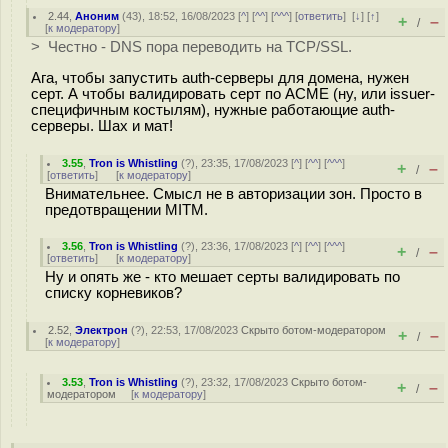
2.44
,
Аноним
(
43
), 18:52, 16/08/2023 [
^
] [
^^
] [
^^^
] [
ответить
]
[
↓
] [
↑
]
+
–
/
[
к модератору
]
> Честно - DNS пора переводить на TCP/SSL.
Ага, чтобы запустить auth-серверы для домена, нужен
серт. А чтобы валидировать серт по ACME (ну, или issuer-
специфичным костылям), нужные работающие auth-
серверы. Шах и мат!
3.55
,
Tron is Whistling
(
?
), 23:35, 17/08/2023 [
^
] [
^^
] [
^^^
]
+
–
/
[
ответить
]
[
к модератору
]
Внимательнее. Смысл не в авторизации зон. Просто в
предотвращении MITM.
3.56
,
Tron is Whistling
(
?
), 23:36, 17/08/2023 [
^
] [
^^
] [
^^^
]
+
–
/
[
ответить
]
[
к модератору
]
Ну и опять же - кто мешает серты валидировать по
списку корневиков?
2.52
,
Электрон
(
?
), 22:53, 17/08/2023
Скрыто ботом-модератором
+
–
/
[
к модератору
]
3.53
,
Tron is Whistling
(
?
), 23:32, 17/08/2023
Скрыто ботом-
+
–
/
модератором
[
к модератору
]