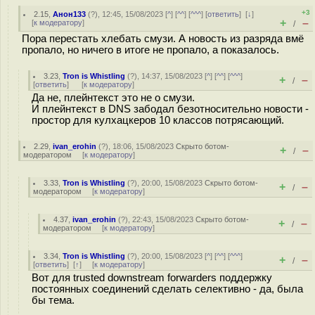
+3
2.15
,
Анон133
(
?
), 12:45, 15/08/2023 [
^
] [
^^
] [
^^^
] [
ответить
]
[
↓
]
+
–
[
к модератору
]
/
Пора перестать хлебать смузи. А новость из разряда вмё
пропало, но ничего в итоге не пропало, а показалось.
3.23
,
Tron is Whistling
(
?
), 14:37, 15/08/2023 [
^
] [
^^
] [
^^^
]
+
–
/
[
ответить
]
[
к модератору
]
Да не, плейнтекст это не о смузи.
И плейнтекст в DNS забодал безотносительно новости -
простор для кулхацкеров 10 классов потрясающий.
2.29
,
ivan_erohin
(
?
), 18:06, 15/08/2023
Скрыто ботом-
+
–
/
модератором
[
к модератору
]
3.33
,
Tron is Whistling
(
?
), 20:00, 15/08/2023
Скрыто ботом-
+
–
/
модератором
[
к модератору
]
4.37
,
ivan_erohin
(
?
), 22:43, 15/08/2023
Скрыто ботом-
+
–
/
модератором
[
к модератору
]
3.34
,
Tron is Whistling
(
?
), 20:00, 15/08/2023 [
^
] [
^^
] [
^^^
]
+
–
/
[
ответить
]
[
↑
] [
к модератору
]
Вот для trusted downstream forwarders поддержку
постоянных соединений сделать селективно - да, была
бы тема.