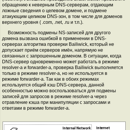
обращению к неверным DNS-серверам, отдающим
ложные сведения о целевом домене, и подмене
атакующим целиком DNS-зон, в том числе для доменов
верхнего уровня ( .com, .net, .ru и т.п.).
Возможность подмены NS-записей для другого
домена вызвана ошибкой в применении в DNS-
серверах алгоритма проверки Bailiwick, который не
допускает приём серверов имён, напрямую не
связанных с запрошенным доменом. В ситуации, когда
DNS-сервер одновременно может работать в режиме
resolver-а и forwarder-а, проверка Bailiwick выполняется
только в режиме resolver-а, но не используется в
режиме forwarder-а. Так как в обоих режимах
используется общий кэш DNS-сервера, данной
особенностью можно воспользоваться для подмены
записей для запросов в режиме resolver-а через
отравление кэша при манипуляции с запросами и
ответами в режиме forwarder-а.