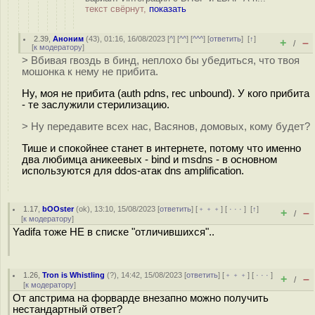
текст свёрнут,
показать
2.39
,
Аноним
(
43
), 01:16, 16/08/2023 [
^
] [
^^
] [
^^^
] [
ответить
]
[
↑
]
+
–
/
[
к модератору
]
> Вбивая гвоздь в бинд, неплохо бы убедиться, что твоя
мошонка к нему не прибита.
Ну, моя не прибита (auth pdns, rec unbound). У кого прибита
- те заслужили стерилизацию.
> Ну передавите всех нас, Васянов, домовых, кому будет?
Тише и спокойнее станет в интернете, потому что именно
два любимца аникеевых - bind и msdns - в основном
используются для ddos-атак dns amplification.
1.17
,
bOOster
(
ok
), 13:10, 15/08/2023 [
ответить
] [
﹢﹢﹢
] [
· · ·
]
[
↑
]
+
–
/
[
к модератору
]
Yadifa тоже НЕ в списке "отличившихся"..
1.26
,
Tron is Whistling
(
?
), 14:42, 15/08/2023 [
ответить
] [
﹢﹢﹢
] [
· · ·
]
+
–
/
[
к модератору
]
От апстрима на форварде внезапно можно получить
нестандартный ответ?