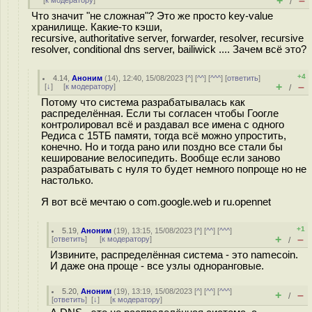
+
–
[
к модератору
]
/
Что значит "не сложная"? Это же просто key-value
хранилище. Какие-то кэши,
recursive, authoritative server, forwarder, resolver, recursive
resolver, conditional dns server, bailiwick .... Зачем всё это?
+4
4.14
,
Аноним
(
14
), 12:40, 15/08/2023 [
^
] [
^^
] [
^^^
] [
ответить
]
+
–
[
↓
] [
к модератору
]
/
Потому что система разрабатывалась как
распределённая. Если ты согласен чтобы Гоогле
контролировал всё и раздавал все имена с одного
Редиса с 15ТБ памяти, тогда всё можно упростить,
конечно. Но и тогда рано или поздно все стали бы
кеширование велосипедить. Вообще если заново
разрабатывать с нуля то будет немного попроще но не
настолько.
Я вот всё мечтаю о com.google.web и ru.opennet
+1
5.19
,
Аноним
(
19
), 13:15, 15/08/2023 [
^
] [
^^
] [
^^^
]
+
–
[
ответить
]
[
к модератору
]
/
Извините, распределённая система - это namecoin.
И даже она проще - все узлы одноранговые.
5.20
,
Аноним
(
19
), 13:19, 15/08/2023 [
^
] [
^^
] [
^^^
]
+
–
/
[
ответить
]
[
↓
] [
к модератору
]