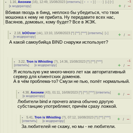
–1
1.16
,
Аноним
(
16
), 12:49, 15/08/2023 [
ответить
] [
﹢﹢﹢
] [
· · ·
]
[
↓
] [
↑
]
+
–
[
к модератору
]
/
Вбивая гвоздь в бинд, неплохо бы убедиться, что твоя
мошонка к нему не прибита. Ну передавите всех нас,
Васянов, домовых, кому будет? Все в ЖЭК.
2.18
,
bOOster
(
ok
), 13:10, 15/08/2023 [
^
] [
^^
] [
^^^
] [
ответить
]
[
↓
]
+
–
/
[
к модератору
]
А какой самоубийца BIND снаружи использует?
–1
3.22
,
Tron is Whistling
(
?
), 14:36, 15/08/2023 [
^
] [
^^
] [
^^^
]
+
–
[
ответить
]
[
к модератору
]
/
Я использую уже много-много лет как авторитативный
сервер для клиентских доменов.
А в чём проблема-то? Смузи не пью, полёт нормальный.
4.38
,
Аноним
(
43
), 01:11, 16/08/2023 [
^
] [
^^
] [
^^^
] [
ответить
]
+
–
/
[
к модератору
]
Любители bind и прочего апача обычно другую
субстанцию употребляют, причём сразу ложкой.
5.41
,
Tron is Whistling
(
?
), 07:12, 16/08/2023 [
^
] [
^^
] [
^^^
]
+
–
/
[
ответить
]
[
к модератору
]
За любителей не скажу, но мы - не любители.