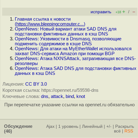
+
–
исправить
/
+18
Главная ссылка к новости
(
https://www.bleepingcomputer.c...
)
OpenNews: Новый вариант атаки SAD DNS для
подстановки фиктивных данных в кэш DNS
OpenNews: Уязвимости в Dnsmasq, позволяющие
подменить содержимое в кэше DNS
OpenNews: Для атаки на MyEtherWallet использовался
захват DNS-сервиса Amazon при помощи BGP
OpenNews: Атака NXNSAttack, затрагивающая все DNS-
резолверы
OpenNews: Атака SAD DNS для подстановки фиктивных
данных в кэш DNS
Лицензия:
CC BY 3.0
Короткая ссылка: https://opennet.ru/59598-dns
Ключевые слова:
dns
,
attack
,
bind
,
knot
При перепечатке указание ссылки на opennet.ru обязательно
Обсуждение
Ajax
|
1 уровень
|
Линейный
|
+/-
|
Раскрыть
(46)
всё
|
RSS