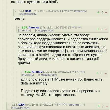
вставьте нужные теги html".
4.33
,
user
(
??
), 14:37, 18/03/2023 [
^
] [
^^
] [
^^^
] [
ответить
]
+
–
/
[
к модератору
]
Без js.
5.37
,
Аноним
(
37
), 11:31, 19/03/2023 [
^
] [
^^
] [
^^^
]
+
–
/
[
ответить
]
[
к модератору
]
не совсем, динамические элементы вроде
спойлеров поддерживаются, и подсветка синтаксиса
в блоках кода поддерживается, плюс возможны
расширения функционала в некоторых движках, т.е.
сам markdown не содержит js, но скомпилированный
вариант это html+js и для его отображения нужен
браузерный движок или нечто похожее типа pdf
движка
6.39
,
Аноним
(
39
), 08:51, 20/03/2023 [
^
] [
^^
] [
^^^
]
+
–
/
[
ответить
]
[
к модератору
]
Для спойлеров в HTML не нужен JS. Давно есть
details/summary.
Подсветку синтаксиса лучше сгенерировать в
статику. На JS это тормозилово.
2.34
,
iZEN
(
ok
), 19:46, 18/03/2023 [
^
] [
^^
] [
^^^
] [
ответить
]
[
↑
]
+
–
/
[
к модератору
]