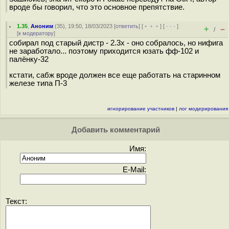
вроде бы говорил, что это основное препятствие.
1.35
,
Аноним
(
35
), 19:50, 18/03/2023 [
ответить
] [
﹢﹢﹢
] [
· · ·
]
+
–
/
[
к модератору
]
собирал под старый дистр - 2.3x - оно собралось, но нифига
не заработало... поэтому приходится юзать фф-102 и
палёнку-32
кстати, сабж вроде должен все еще работать на старинном
железе типа П-3
игнорирование участников
|
лог модерирования
Добавить комментарий
Имя:
E-Mail:
Текст: