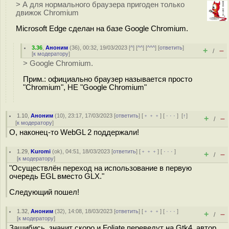
> А для нормального браузера пригоден только
движок Chromium
Microsoft Edge сделан на базе Google Chromium.
3.36
,
Аноним
(
36
), 00:32, 19/03/2023 [
^
] [
^^
] [
^^^
] [
ответить
]
+
–
/
[
к модератору
]
> Google Chromium.
Прим.: официально браузер называется просто
"Chromium", НЕ "Google Chromium"
1.10
,
Аноним
(
10
), 23:17, 17/03/2023 [
ответить
] [
﹢﹢﹢
] [
· · ·
]
[
↑
]
+
–
/
[
к модератору
]
О, наконец-то WebGL 2 поддержали!
1.29
,
Kuromi
(
ok
), 04:51, 18/03/2023 [
ответить
] [
﹢﹢﹢
] [
· · ·
]
+
–
/
[
к модератору
]
"Осуществлён переход на использование в первую
очередь EGL вместо GLX."
Следующий пошел!
1.32
,
Аноним
(
32
), 14:08, 18/03/2023 [
ответить
] [
﹢﹢﹢
] [
· · ·
]
+
–
/
[
к модератору
]
Зашибись, значит скоро и Foliate переведут на Gtk4, автор