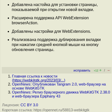
Добавлена настойка для установки страницы,
показываемой при открытии новой вкладки.
Расширена поддержка API WebExtension
browserAction.
Добавлены настройки для WebExtensions.
Реализована поддержка дублирования вкладки
при нажатии средней кнопкой мыши на кнопку
обновления страницы.
+
–
исправить
/
+12
Главная ссылка к новости
(
https://webkitgtk.org/2023/03/...
)
OpenNews: Опубликован Tangram 2.0, web-браузер на
основе WebKitGTK
OpenNews: Релиз браузерного движка WebKitGTK 2.38.0
и web-браузера Epiphany 43
Лицензия:
CC BY 3.0
Короткая ссылка: https://opennet.ru/58813-webkitgtk