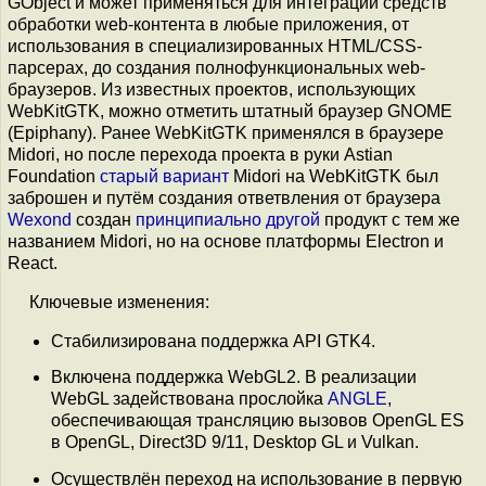
GObject и может применяться для интеграции средств
обработки web-контента в любые приложения, от
использования в специализированных HTML/CSS-
парсерах, до создания полнофункциональных web-
браузеров. Из известных проектов, использующих
WebKitGTK, можно отметить штатный браузер GNOME
(Epiphany). Ранее WebKitGTK применялся в браузере
Midori, но после перехода проекта в руки Astian
Foundation
старый вариант
Midori на WebKitGTK был
заброшен и путём создания ответвления от браузера
Wexond
создан
принципиально другой
продукт с тем же
названием Midori, но на основе платформы Electron и
React.
Ключевые изменения:
Стабилизирована поддержка API GTK4.
Включена поддержка WebGL2. В реализации
WebGL задействована прослойка
ANGLE
,
обеспечивающая трансляцию вызовов OpenGL ES
в OpenGL, Direct3D 9/11, Desktop GL и Vulkan.
Осуществлён переход на использование в первую