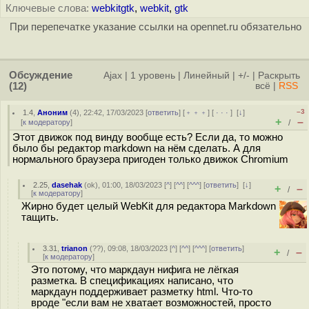
Ключевые слова:
webkitgtk
,
webkit
,
gtk
При перепечатке указание ссылки на opennet.ru обязательно
Обсуждение
Ajax
|
1 уровень
|
Линейный
|
+/-
|
Раскрыть
(12)
всё
|
RSS
–3
1.4
,
Аноним
(
4
), 22:42, 17/03/2023 [
ответить
] [
﹢﹢﹢
] [
· · ·
]
[
↓
]
+
–
[
к модератору
]
/
Этот движок под винду вообще есть? Если да, то можно
было бы редактор markdown на нём сделать. А для
нормального браузера пригоден только движок Chromium
2.25
,
dasehak
(
ok
), 01:00, 18/03/2023 [
^
] [
^^
] [
^^^
] [
ответить
]
[
↓
]
+
–
/
[
к модератору
]
Жирно будет целый WebKit для редактора Markdown
тащить.
3.31
,
trianon
(
??
), 09:08, 18/03/2023 [
^
] [
^^
] [
^^^
] [
ответить
]
+
–
/
[
к модератору
]
Это потому, что маркдаун нифига не лёгкая
разметка. В спецификациях написано, что
маркдаун поддерживает разметку html. Что-то
вроде "если вам не хватает возможностей, просто