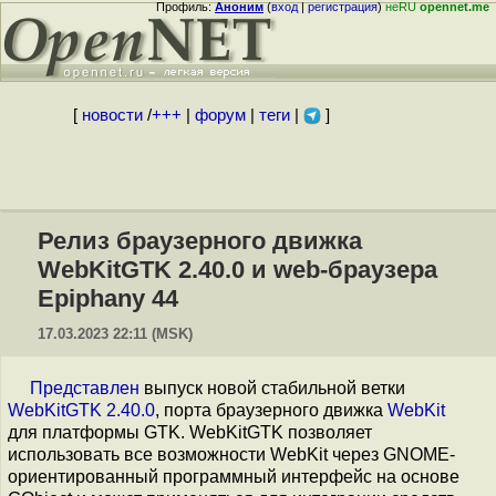
Профиль:
Аноним
(
вход
|
регистрация
)
неRU
opennet.me
[
новости
/
+++
|
форум
|
теги
|
]
Релиз браузерного движка
WebKitGTK 2.40.0 и web-браузера
Epiphany 44
17.03.2023 22:11 (MSK)
Представлен
выпуск новой стабильной ветки
WebKitGTK 2.40.0
, порта браузерного движка
WebKit
для платформы GTK. WebKitGTK позволяет
использовать все возможности WebKit через GNOME-
ориентированный программный интерфейс на основе