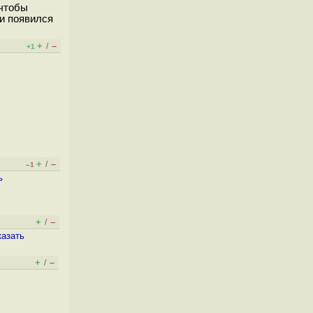
 чтобы
 и появился
+
–
/
+1
+
–
/
–1
ь
+
–
/
казать
+
–
/