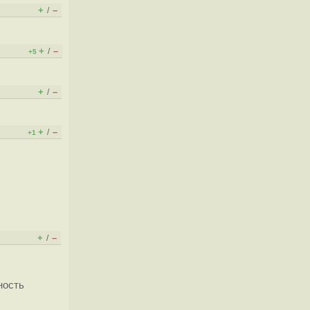
+
–
/
+
–
/
+5
+
–
/
+
–
/
+1
+
–
/
ность