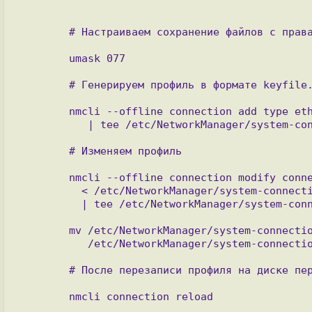
   # Настраиваем сохранение файлов с правами "600" (доступны только владельцу).

   umask 077

   # Генерируем профиль в формате keyfile.

   nmcli --offline connection add type ethernet con-name my-profile \

      | tee /etc/NetworkManager/system-connections/my-profile.nmconnection

   # Изменяем профиль

   nmcli --offline connection modify connection.mptcp-flags enabled,signal \

     < /etc/NetworkManager/system-connections/my-profile.nmconnection \

     | tee /etc/NetworkManager/system-connections/my-profile.nmconnection~

   mv /etc/NetworkManager/system-connections/my-profile.nmconnection~ \

      /etc/NetworkManager/system-connections/my-profile.nmconnection

   # После перезаписи профиля на диске перезагружаем настройки  NetworkManager
