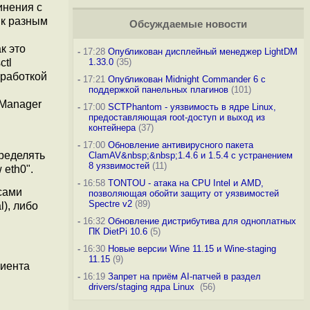
инения с
 к разным
Обсуждаемые новости
к это
-
17:28
Опубликован дисплейный менеджер LightDM
1.33.0
(35)
ctl
бработкой
-
17:21
Опубликован Midnight Commander 6 c
поддержкой панельных плагинов
(101)
kManager
-
17:00
SCTPhantom - уязвимость в ядре Linux,
предоставляющая root-доступ и выход из
контейнера
(37)
-
17:00
Обновление антивирусного пакета
пределять
ClamAV&nbsp;&nbsp;1.4.6 и 1.5.4 с устранением
8 уязвимостей
(11)
 eth0".
-
16:58
TONTOU - атака на CPU Intel и AMD,
есами
позволяющая обойти защиту от уязвимостей
Spectre v2
(89)
l), либо
-
16:32
Обновление дистрибутива для одноплатных
ПК DietPi 10.6
(5)
-
16:30
Новые версии Wine 11.15 и Wine-staging
11.15
(9)
лиента
-
16:19
Запрет на приём AI-патчей в раздел
drivers/staging ядра Linux
(56)