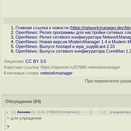
Главная ссылка к новости (
https://networkmanager.dev/blo.
OpenNews: Релиз программы для настройки сетевых сое
OpenNews: Релиз сетевого конфигуратора NetworkManage
OpenNews: Новая версия ModemManager 1.4 и Modem Ma
OpenNews: Выпуск hostapd и wpa_supplicant 2.10
OpenNews: Выпуск сетевого конфигуратора ConnMan 1.
Лицензия:
CC BY 3.0
Короткая ссылка: https://opennet.ru/57685-networkmanager
Ключевые слова:
networkmanager
При перепечатке указа
Обсуждение
(84)
1.1
,
Аноним
(
1
), 10:42, 27/08/2022 [
ответить
] [
﹢﹢﹢
] [
· · ·
]
[
↓
] [
к модератору
> для упрощения
?