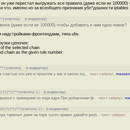
? он уже перестал выгружать все правила (даже если их 100000)
ли что, именно из-за всеобщего признания убл*дошности iptables
^^^
] [
ответить
]
[
к модератору
]
вила (даже если их 100000) чтобы добавить к ним одно новое?
 и надстройками-фронтендами, типа ufw.
рузки цепочек:
of the selected chain
ted chain as the given rule number
[
^^^
] [
ответить
]
[
к модератору
]
 к счастью это уже в прошлом у вас в школе ещ...
текст свёрнут,
показат
2 [
^
] [
^^
] [
^^^
] [
ответить
]
[
↓
] [
к модератору
]
 вранье с примерами из кода ядра При добавлении ф...
текст свёрнут,
по
022 [
^
] [
^^
] [
^^^
] [
ответить
]
[
↓
] [
к модератору
]
гда тормозит даже на паре тысяч правил давайте разб...
текст свёрнут,