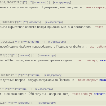
08:14, 29/08/2022 [
^
] [
^^
] [
^^^
] [
ответить
]
[
↓
] [
к модератору
]
ете эти пару тысяч правил Подозреваю, что они у вас о...
текст свёрнут
4, 30/08/2022 [
^
] [
^^
] [
^^^
] [
ответить
]
[
к модератору
]
была скриптовая обвязка вокруг приложеньки, она поставляла ...
текст
, 30/08/2022 [
^
] [
^^
] [
^^^
] [
ответить
]
[
↑
] [
к модератору
]
о новой одним файлом передобавляете Подправил файл и ...
текст свёрн
022 [
^
] [
^^
] [
^^^
] [
ответить
]
[
↑
] [
к модератору
]
 netfilter пишут, что все правила хранятся одним ...
текст свёрнут,
пока
, 30/08/2022 [
^
] [
^^
] [
^^^
] [
ответить
]
[
к модератору
]
т детский вопрос - откуда загружаем то Пример - п...
текст свёрнут,
пока
2 [
^
] [
^^
] [
^^^
] [
ответить
]
[
↑
] [
к модератору
]
- я ее закончил в 1979 году ты, наверное, тогд...
текст свёрнут,
показат
022 [
^
] [
^^
] [
^^^
] [
ответить
]
[
↓
] [
к модератору
]