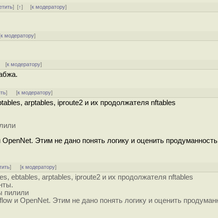
етить
]
[
↑
] [
к модератору
]
[
к модератору
]
[
к модератору
]
абжа.
ить
]
[
к модератору
]
tables, arptables, iproute2 и их продолжателя nftables
илили
и OpenNet. Этим не дано понять логику и оценить продуманность
тить
]
[
к модератору
]
s, ebtables, arptables, iproute2 и их продолжателя nftables
нты.
ды пилили
flow и OpenNet. Этим не дано понять логику и оценить продуман