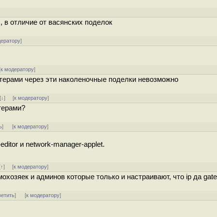
]
, в отличие от васянских поделок
дератору
]
[
к модератору
]
ластерами через эти наколеночные поделки невозможно
[
↓
] [
к модератору
]
стерами?
ь
]
[
к модератору
]
editor и network-manager-applet.
[
↑
] [
к модератору
]
мохозяек и админов которые только и настраивают, что ip да ga
ветить
]
[
к модератору
]