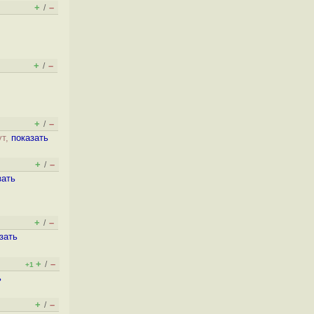
+
–
/
,
+
–
/
+
–
/
ут,
показать
+
–
/
зать
+
–
/
зать
+
–
/
+1
ь
+
–
/