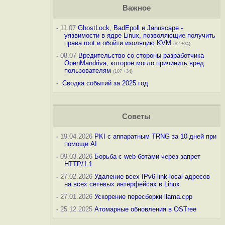
Важное
-
11.07
GhostLock, BadEpoll и Januscape -
уязвимости в ядре Linux, позволяющие получить
права root и обойти изоляцию KVM
(82 +34)
-
08.07
Вредительство со стороны разработчика
OpenMandriva, которое могло причинить вред
пользователям
(107 +34)
-
Сводка событий за 2025 год
Советы
-
19.04.2026
PKI с аппаратным TRNG за 10 дней при
помощи AI
-
09.03.2026
Борьба с web-ботами через запрет
HTTP/1.1
-
27.02.2026
Удаление всех IPv6 link-local адресов
на всех сетевых интерфейсах в Linux
-
27.01.2026
Ускорение пересборки llama.cpp
-
25.12.2025
Атомарные обновления в OSTree