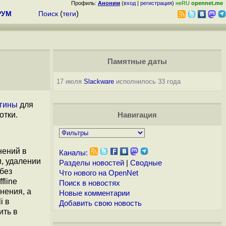
Профиль:
Аноним
(
вход
|
регистрация
)
неRU
opennet.me
РУМ
Поиск
(
теги
)
Памятные даты
17 июля
Slackware
исполнилось 33 года
гины
для
отки.
Навигация
нений в
Каналы:
, удалении
Разделы новостей
|
Сводные
 без
Что нового на OpenNet
fline
Поиск в новостях
нения, а
Новые комментарии
i в
Добавить свою новость
ить в