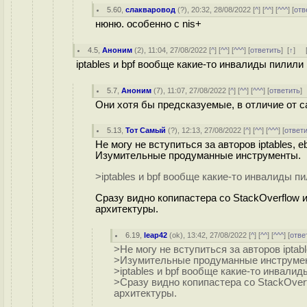
5.60
,
слакваровод
(
?
), 20:32, 28/08/2022 [
^
] [
^^
] [
^^^
] [
отв
нюню. особенно с nis+
4.5
,
Аноним
(
2
), 11:04, 27/08/2022 [
^
] [
^^
] [
^^^
] [
ответить
]
[
↑
] 
iptables и bpf вообще какие-то инвалиды пилили
5.7
,
Аноним
(
7
), 11:07, 27/08/2022 [
^
] [
^^
] [
^^^
] [
ответить
]
Они хотя бы предсказуемые, в отличие от с
5.13
,
Тот Самый
(
?
), 12:13, 27/08/2022 [
^
] [
^^
] [
^^^
] [
ответ
Не могу не вступиться за авторов iptables, eb
Изумительные продуманные инструменты.
>iptables и bpf вообще какие-то инвалиды п
Сразу видно копипастера со StackOverflow 
архитектуры.
6.19
,
leap42
(
ok
), 13:42, 27/08/2022 [
^
] [
^^
] [
^^^
] [
отве
>Не могу не вступиться за авторов iptable
>Изумительные продуманные инструме
>iptables и bpf вообще какие-то инвали
>Сразу видно копипастера со StackOver
архитектуры.