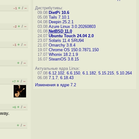
+
–
Дистрибутивы:
/
–1
09.08
DietPi 10.6
05.08
Tails 7.10.1
04.08
Deepin 25.2.1
+
–
/
03.08
Azure Linux 3.0.20260803
–2
01.08
NetBSD 11.0
24.07
Ubuntu Touch 24.04 2.0
23.07
Solaris 11.4 SRU94
+
–
/
21.07
Omarchy 3.8.4
–1
19.07
Chrome OS 150.0.7871.150
17.07
Whonix 18.2.1.9
16.07
SteamOS 3.8.15
+
–
/
Актуальные ядра Linux:
07.08
6.12.102
,
6.6.150
,
6.1.182
,
5.15.215
,
5.10.264
06.08
7.1.7
,
6.18.43
+
–
/
+7
Изменения в ядре 7.2
+
–
/
+6
teway.
+
–
/