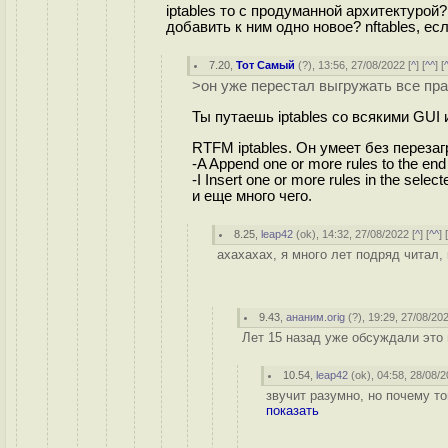
iptables то с продуманной архитектурой
добавить к ним одно новое? nftables, ес
7.20
,
Тот Самый
(
?
), 13:56, 27/08/2022 [
^
] [
^^
] [
>он уже перестал выгружать все пра
Ты путаешь iptables со всякими GUI
RTFM iptables. Он умеет без перезаг
-A Append one or more rules to the end 
-I Insert one or more rules in the selec
и еще много чего.
8.25
,
leap42
(
ok
), 14:32, 27/08/2022 [
^
] [
^^
] 
ахахахах, я много лет подряд читал,
9.43
,
ананим.orig
(
?
), 19:29, 27/08/202
Лет 15 назад уже обсуждали это
10.54
,
leap42
(
ok
), 04:58, 28/08/2
звучит разумно, но почему то
показать