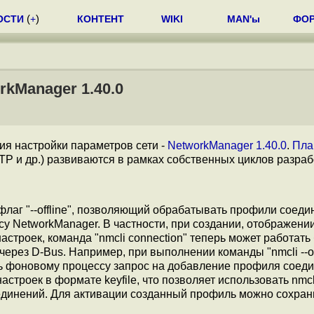
ОСТИ
(
+
)
КОНТЕНТ
WIKI
MAN'ы
ФО
rkManager 1.40.0
я настройки параметров сети -
NetworkManager 1.40.0
.
Пла
P и др.) развиваются в рамках собственных циклов разраб
флаг "--offline", позволяющий обрабатывать профили соеди
 NetworkManager. В частности, при создании, отображении
строек, команда "nmcli connection" теперь может работать
рез D-Bus. Например, при выполнении команды "nmcli --of
лять фоновому процессу запрос на добавление профиля соеди
строек в формате keyfile, что позволяет использовать nmcl
единений. Для активации созданный профиль можно сохран