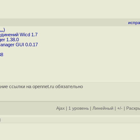
испра
..
)
динений Wicd 1.7
r 1.38.0
nager GUI 0.0.17
38
ние ссылки на opennet.ru обязательно
Ajax
|
1 уровень
|
Линейный
|
+/-
|
Раскры
]