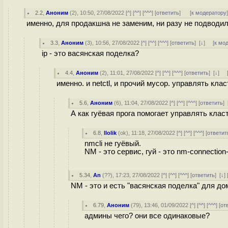
2.2
,
Аноним
(
2
), 10:50, 27/08/2022 [
^
] [
^^
] [
^^^
] [
ответить
]
[
к модератору
именно, для продакшна не заменим, ни разу не подводил
3.3
,
Аноним
(
3
), 10:56, 27/08/2022 [
^
] [
^^
] [
^^^
] [
ответить
]
[
↓
] [
к мо
ip - это васянская поделка?
4.4
,
Аноним
(
2
), 11:01, 27/08/2022 [
^
] [
^^
] [
^^^
] [
ответить
]
[
↓
] 
именно. и netctl, и прочий мусор. управлять к
5.6
,
Аноним
(
6
), 11:04, 27/08/2022 [
^
] [
^^
] [
^^^
] [
ответить
]
А как гуёвая прога помогает управлять кла
6.8
,
llolik
(
ok
), 11:18, 27/08/2022 [
^
] [
^^
] [
^^^
] [
ответит
nmcli не гуёвый.
NM - это сервис, гуй - это nm-connection-
5.34
,
An
(
??
), 17:23, 27/08/2022 [
^
] [
^^
] [
^^^
] [
ответить
]
[
↓
] 
NM - это и есть "васянская поделка" для до
6.79
,
Аноним
(
79
), 13:46, 01/09/2022 [
^
] [
^^
] [
^^^
] [
от
админы чего? они все одинаковые?