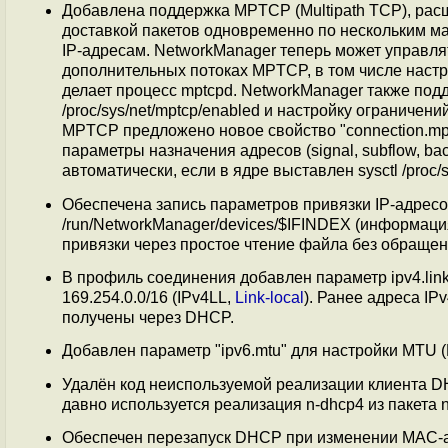
Добавлена поддержка MPTCP (Multipath TCP), рас
доставкой пакетов одновременно по нескольким м
IP-адресам. NetworkManager теперь может управл
дополнительных потоках MPTCP, в том числе настра
делает процесс mptcpd. NetworkManager также под
/proc/sys/net/mptcp/enabled и настройку ограничени
MPTCP предложено новое свойство "connection.mpt
параметры назначения адресов (signal, subflow, b
автоматически, если в ядре выставлен sysctl /proc/s
Обеспечена запись параметров привязки IP-адрес
/run/NetworkManager/devices/$IFINDEX (информация 
привязки через простое чтение файла без обращения
В профиль соединения добавлен параметр ipv4.link
169.254.0.0/16 (IPv4LL,
Link-local
). Ранее адреса IP
получены через DHCP.
Добавлен параметр "ipv6.mtu" для настройки MTU (M
Удалён код неиспользуемой реализации клиента DH
давно используется реализация n-dhcp4 из пакета ne
Обеспечен перезапуск DHCP при изменении MAC-а