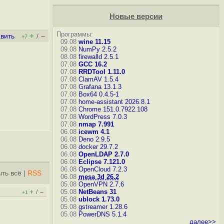
Новые версии
Программы:
+
–
вить
/
+7
09.08
wine 11.15
09.08
NumPy 2.5.2
08.08
firewalld 2.5.1
07.08
GCC 16.2
07.08
RRDTool 1.11.0
07.08
ClamAV 1.5.4
07.08
Grafana 13.1.3
07.08
Box64 0.4.5-1
07.08
home-assistant 2026.8.1
07.08
Chrome 151.0.7922.108
07.08
WordPress 7.0.3
07.08
nmap 7.991
06.08
icewm 4.1
06.08
Deno 2.9.5
06.08
docker 29.7.2
06.08
OpenLDAP 2.7.0
06.08
Eclipse 7.121.0
06.08
OpenCloud 7.2.3
ть всё
|
RSS
06.08
mesa 3d 26.2
05.08
OpenVPN 2.7.6
+
–
05.08
NetBeans 31
/
+1
05.08
ublock 1.73.0
05.08
gstreamer 1.28.6
05.08
PowerDNS 5.1.4
далее>>