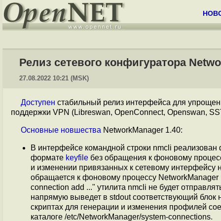
НОВ
Релиз сетевого конфигуратора Netwo
27.08.2022 10:21 (MSK)
Доступен
стабильный релиз интерфейса для упрощени
поддержки VPN (Libreswan, OpenConnect, Openswan, SST
Основные
новшества
NetworkManager 1.40:
В интерфейсе командной строки nmcli реализован 
формате
keyfile
без обращения к фоновому процессу
и изменении привязанных к сетевому интерфейсу на
обращается к фоновому процессу NetworkManager че
connection add ..." утилита nmcli не будет отправ
напрямую выведет в stdout соответствующий блок на
скриптах для генерации и изменения профилей со
каталоге /etc/NetworkManager/system-connections.