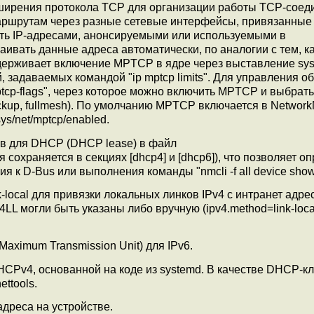
ширения протокола TCP для организации работы TCP-соед
аршрутам через разные сетевые интерфейсы, привязанные
ять IP-адресами, анонсируемыми или используемыми в
ивать данные адреса автоматически, по аналогии с тем, ка
держивает включение MPTCP в ядре через выставление sys
й, задаваемых командой "ip mptcp limits". Для управления о
cp-flags", через которое можно включить MPTCP и выбрать
ackup, fullmesh). По умолчанию MPTCP включается в Networ
ys/net/mptcp/enabled.
ов для DHCP (DHCP lease) в файл
сохраняется в секциях [dhcp4] и [dhcp6]), что позволяет о
 к D-Bus или выполнения команды "nmcli -f all device show
-local для привязки локальных линков IPv4 с интранет адр
v4LL могли быть указаны либо вручную (ipv4.method=link-loca
aximum Transmission Unit) для IPv6.
CPv4, основанной на коде из systemd. В качестве DHCP-к
ttools.
дреса на устройстве.