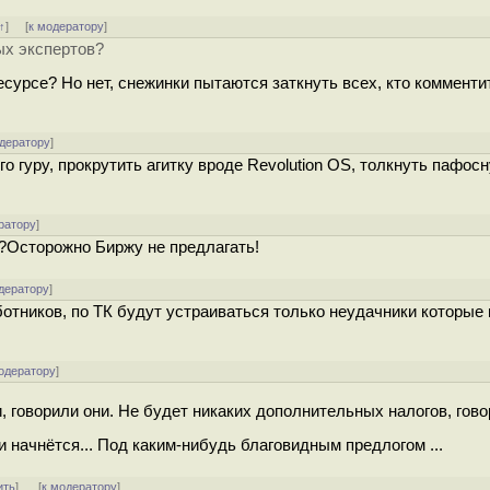
↑
] [
к модератору
]
ых экспертов?
сурсе? Но нет, снежинки пытаются заткнуть всех, кто комменти
одератору
]
о гуру, прокрутить агитку вроде Revolution OS, толкнуть пафос
ратору
]
й?Осторожно Биржу не предлагать!
дератору
]
тников, по ТК будут устраиваться только неудачники которые 
одератору
]
 говорили они. Не будет никаких дополнительных налогов, говори
и начнётся... Под каким-нибудь благовидным предлогом ...
ить
]
[
к модератору
]