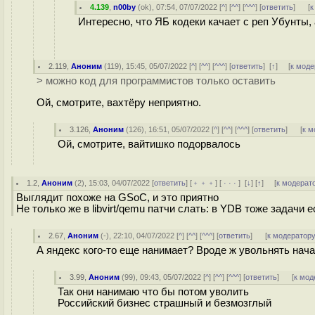
4.139
,
n00by
(
ok
), 07:54, 07/07/2022 [
^
] [
^^
] [
^^^
] [
ответить
]
[
к
Интересно, что ЯБ кодеки качает с реп Убунты,
2.119
,
Аноним
(
119
), 15:45, 05/07/2022 [
^
] [
^^
] [
^^^
] [
ответить
]
[
↑
] [
к моде
> можно код для программистов только оставить
Ой, смотрите, вахтёру неприятно.
3.126
,
Аноним
(
126
), 16:51, 05/07/2022 [
^
] [
^^
] [
^^^
] [
ответить
]
[
к м
Ой, смотрите, вайтишко подорвалось
1.2
,
Аноним
(
2
), 15:03, 04/07/2022 [
ответить
] [
﹢﹢﹢
] [
· · ·
]
[
↓
] [
↑
] [
к модерат
Выглядит похоже на GSoC, и это приятно
Не только же в libvirt/qemu патчи слать: в YDB тоже задачи 
2.67
,
Аноним
(
-
), 22:10, 04/07/2022 [
^
] [
^^
] [
^^^
] [
ответить
]
[
к модератор
А яндекс кого-то еще нанимает? Вроде ж увольнять нача
3.99
,
Аноним
(
99
), 09:43, 05/07/2022 [
^
] [
^^
] [
^^^
] [
ответить
]
[
к мод
Так они нанимаю что бы потом уволить
Российский бизнес страшный и безмозглый