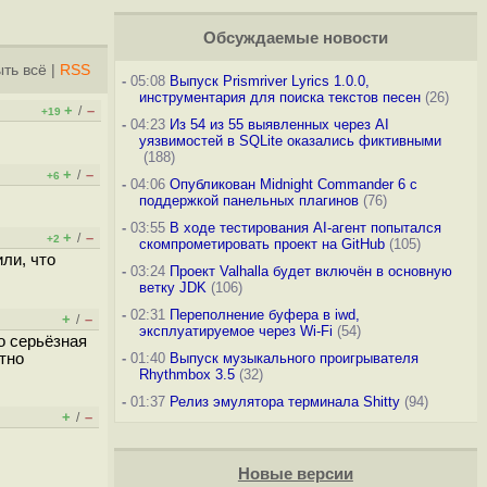
Обсуждаемые новости
ть всё
|
RSS
-
05:08
Выпуск Prismriver Lyrics 1.0.0,
инструментария для поиска текстов песен
(26)
+
–
/
+19
-
04:23
Из 54 из 55 выявленных через AI
уязвимостей в SQLite оказались фиктивными
(188)
+
–
/
+6
-
04:06
Опубликован Midnight Commander 6 c
поддержкой панельных плагинов
(76)
-
03:55
В ходе тестирования AI-агент попытался
+
–
/
+2
скомпрометировать проект на GitHub
(105)
ли, что
-
03:24
Проект Valhalla будет включён в основную
ветку JDK
(106)
-
02:31
Переполнение буфера в iwd,
+
–
/
эксплуатируемое через Wi-Fi
(54)
о серьёзная
тно
-
01:40
Выпуск музыкального проигрывателя
Rhythmbox 3.5
(32)
-
01:37
Релиз эмулятора терминала Shitty
(94)
+
–
/
Новые версии