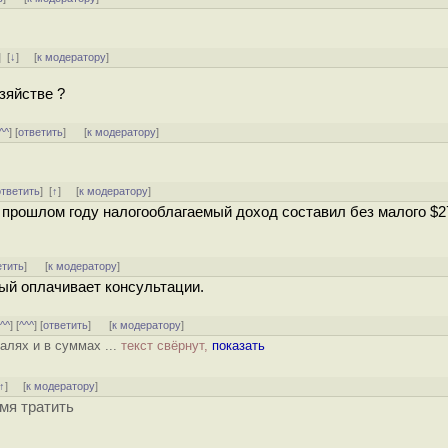
]
[
↓
] [
к модератору
]
зяйстве ?
^^
] [
ответить
]
[
к модератору
]
ответить
]
[
↑
] [
к модератору
]
 прошлом году налогооблагаемый доход составил без малого $2
етить
]
[
к модератору
]
рый оплачивает консультации.
[
^^
] [
^^^
] [
ответить
]
[
к модератору
]
алях и в суммах ...
текст свёрнут,
показать
↑
] [
к модератору
]
емя тратить