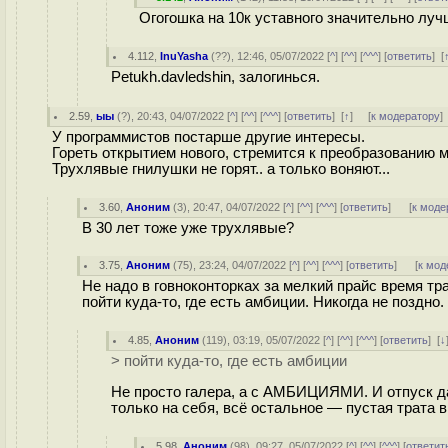
Огогошка на 10к уставного значительно луч
4.112
,
InuYasha
(
??
), 12:46, 05/07/2022 [
^
] [
^^
] [
^^^
] [
ответить
]
[
Petukh.davledshin, залогинься.
2.59
,
ыы
(
?
), 20:43, 04/07/2022 [
^
] [
^^
] [
^^^
] [
ответить
]
[
↑
] [
к модератору
]
У программистов постарше другие интересы.
Гореть открытием нового, стремится к преобразованию мир
Трухлявые гнилушки не горят.. а только воняют...
3.60
,
Аноним
(
3
), 20:47, 04/07/2022 [
^
] [
^^
] [
^^^
] [
ответить
]
[
к моде
В 30 лет тоже уже трухлявые?
3.75
,
Аноним
(
75
), 23:24, 04/07/2022 [
^
] [
^^
] [
^^^
] [
ответить
]
[
к мод
Не надо в говноконторках за мелкий прайс время тр
пойти куда-то, где есть амбиции. Никогда не поздно.
4.85
,
Аноним
(
119
), 03:19, 05/07/2022 [
^
] [
^^
] [
^^^
] [
ответить
]
[
↓
> пойти куда-то, где есть амбиции
Не просто галера, а с АМБИЦИЯМИ. И отпуск 
только на себя, всё остальное — пустая трата 
5.98
,
Аноним
(
98
), 09:27, 05/07/2022 [
^
] [
^^
] [
^^^
] [
ответит