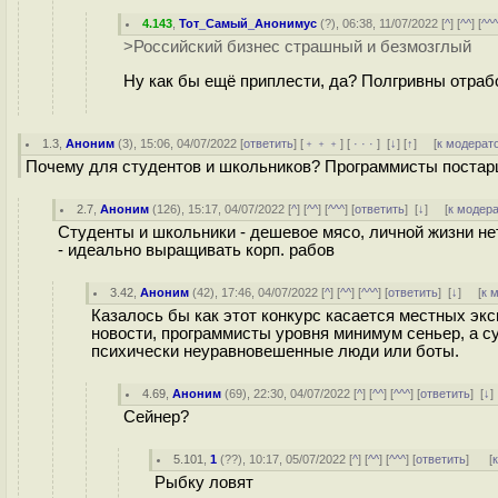
4.143
,
Тот_Самый_Анонимус
(
?
), 06:38, 11/07/2022 [
^
] [
^^
] [
^^
>Российский бизнес страшный и безмозглый
Ну как бы ещё приплести, да? Полгривны отраб
1.3
,
Аноним
(
3
), 15:06, 04/07/2022 [
ответить
] [
﹢﹢﹢
] [
· · ·
]
[
↓
] [
↑
] [
к модерат
Почему для студентов и школьников? Программисты постар
2.7
,
Аноним
(
126
), 15:17, 04/07/2022 [
^
] [
^^
] [
^^^
] [
ответить
]
[
↓
] [
к модер
Студенты и школьники - дешевое мясо, личной жизни нет
- идеально выращивать корп. рабов
3.42
,
Аноним
(
42
), 17:46, 04/07/2022 [
^
] [
^^
] [
^^^
] [
ответить
]
[
↓
] [
к 
Казалось бы как этот конкурс касается местных э
новости, программисты уровня минимум сеньер, а су
психически неуравновешенные люди или боты.
4.69
,
Аноним
(
69
), 22:30, 04/07/2022 [
^
] [
^^
] [
^^^
] [
ответить
]
[
↓
Сейнер?
5.101
,
1
(
??
), 10:17, 05/07/2022 [
^
] [
^^
] [
^^^
] [
ответить
]
[
Рыбку ловят