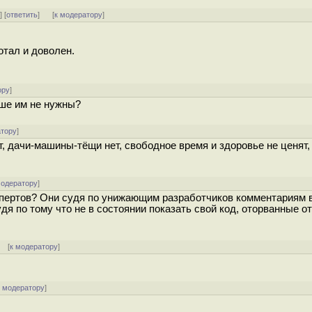
^
] [
ответить
]
[
к модератору
]
отал и доволен.
ору
]
ше им не нужны?
атору
]
, дачи-машины-тёщи нет, свободное время и здоровье не ценят, 
модератору
]
кспертов? Они судя по унижающим разработчиков комментариям 
дя по тому что не в состоянии показать свой код, оторванные о
] [
к модератору
]
к модератору
]