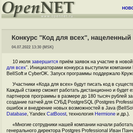
НОВ
Конкурс "Код для всех", нацеленный
04.07.2022 13:30 (MSK)
10 июля
завершится
приём заявок на участие в новой
для всех
". Инициаторами конкурса выступили компании P
BellSoft и CyberOK. Запуск программы поддержало Кру
Участники «Кода для всех» будут писать код в суще
Каждый стажер сможет работать дистанционно и будет 
партнеров программы в размере до 180 тысяч рублей за
создание патчей для СУБД PostgreSQL (Postgres Profess
ошибок и внедрение новых возможностей в Java (BellSof
Database
, Yandex
CatBoost
, технология
Hermione
и др.).
«Многие сотрудники нашей компании начали работать 
генерального директора Postgres Professional Иван Па