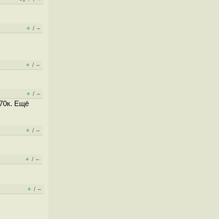
+
–
/
+
–
/
+
–
/
70к. Ещё
+
–
/
+
–
/
+
–
/