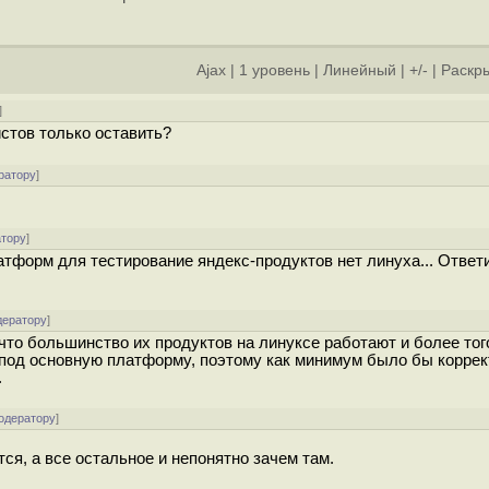
Ajax
|
1 уровень
|
Линейный
|
+/-
|
Раскры
]
стов только оставить?
ратору
]
атору
]
тформ для тестирование яндекс-продуктов нет линуха... Ответи
дератору
]
 что большинство их продуктов на линуксе работают и более тог
 под основную платформу, поэтому как минимум было бы коррек
.
одератору
]
я, а все остальное и непонятно зачем там.