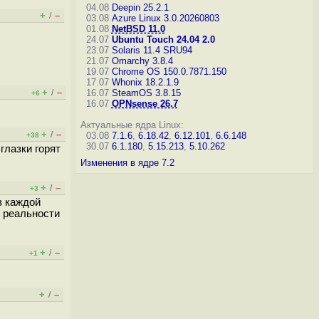
04.08
Deepin 25.2.1
+
–
/
03.08
Azure Linux 3.0.20260803
01.08
NetBSD 11.0
24.07
Ubuntu Touch 24.04 2.0
23.07
Solaris 11.4 SRU94
21.07
Omarchy 3.8.4
19.07
Chrome OS 150.0.7871.150
17.07
Whonix 18.2.1.9
+
–
/
16.07
SteamOS 3.8.15
+6
16.07
OPNsense 26.7
Актуальные ядра Linux:
+
–
/
03.08
7.1.6
,
6.18.42
,
6.12.101
,
6.6.148
+38
30.07
6.1.180
,
5.15.213
,
5.10.262
глазки горят
Изменения в ядре 7.2
+
–
/
+3
в каждой
т реальности
+
–
/
+1
+
–
/