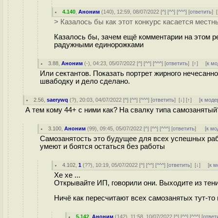
4.140
,
Аноним
(
140
), 12:59, 08/07/2022 [
^
] [
^^
] [
^^^
] [
ответить
]
[
> Казалось бы как этот конкурс касается местн
Казалось бы, зачем ещё комментарии на этом ре
радужными единорожками
3.88
,
Аноним
(
-
), 04:23, 05/07/2022 [
^
] [
^^
] [
^^^
] [
ответить
]
[
↑
] [
к м
Или сектантов. Показать портрет жирного нечесанног
швaбодку и дело сделано.
2.56
,
saerywq
(
?
), 20:03, 04/07/2022 [
^
] [
^^
] [
^^^
] [
ответить
]
[
↓
] [
↑
] [
к моде
А тем кому 44+ с ними как? На свалку типа самозаняты
3.100
,
Аноним
(
99
), 09:45, 05/07/2022 [
^
] [
^^
] [
^^^
] [
ответить
]
[
к мо
Самозанятость это будущее для всех успешных рабо
умеют и боятся остаться без работы
4.102
,
1
(
??
), 10:19, 05/07/2022 [
^
] [
^^
] [
^^^
] [
ответить
]
[
↓
] [
к м
Хе хе ...
Открывайте ИП, говорили они. Выходите из тени,
Ничё как пересчитают всех самозанятых тут-то 
5.142
,
Аноним
(
142
), 11:58, 10/07/2022 [
^
] [
^^
] [
^^^
] [
ответ