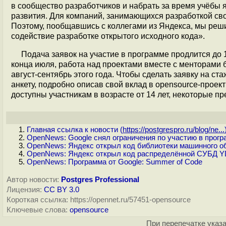
в сообщество разработчиков и набрать за время учёбы
развития. Для компаний, занимающихся разработкой св
Поэтому, пообщавшись с коллегами из Яндекса, мы реш
содействие разработке открытого исходного кода».
Подача заявок на участие в программе продлится до
конца июля, работа над проектами вместе с менторами б
август-сентябрь этого года. Чтобы сделать заявку на ст
анкету, подробно описав свой вклад в opensource-проек
доступны участникам в возрасте от 14 лет, некоторые п
Главная ссылка к новости (
https://postgrespro.ru/blog/ne...
OpenNews: Google снял ограничения по участию в прогр
OpenNews: Яндекс открыл код библиотеки машинного о
OpenNews: Яндекс открыл код распределённой СУБД 
OpenNews: Программа от Google: Summer of Code
Автор новости:
Postgres Professional
Лицензия:
CC BY 3.0
Короткая ссылка: https://opennet.ru/57451-opensource
Ключевые слова:
opensource
При перепечатке указа