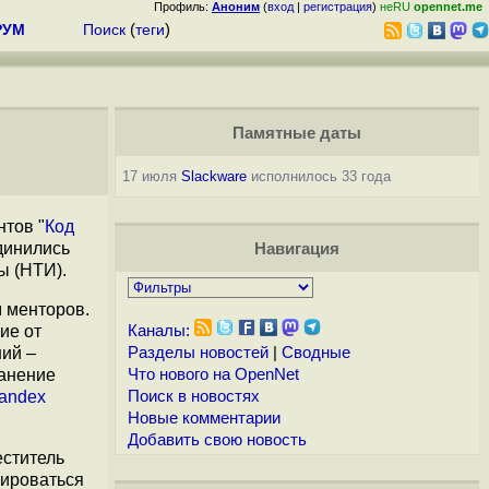
Профиль:
Аноним
(
вход
|
регистрация
)
неRU
opennet.me
РУМ
Поиск
(
теги
)
Памятные даты
17 июля
Slackware
исполнилось 33 года
нтов "
Код
единились
Навигация
ы (НТИ).
м менторов.
ие от
Каналы:
ний –
Разделы новостей
|
Сводные
ранение
Что нового на OpenNet
andex
Поиск в новостях
Новые комментарии
Добавить свою новость
еститель
рироваться