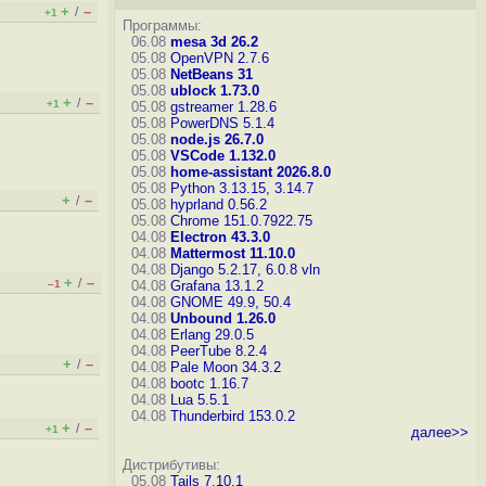
+
–
/
+1
Программы:
06.08
mesa 3d 26.2
05.08
OpenVPN 2.7.6
05.08
NetBeans 31
05.08
ublock 1.73.0
+
–
/
+1
05.08
gstreamer 1.28.6
05.08
PowerDNS 5.1.4
05.08
node.js 26.7.0
05.08
VSCode 1.132.0
05.08
home-assistant 2026.8.0
05.08
Python 3.13.15, 3.14.7
+
–
/
05.08
hyprland 0.56.2
05.08
Chrome 151.0.7922.75
04.08
Electron 43.3.0
04.08
Mattermost 11.10.0
04.08
Django 5.2.17, 6.0.8
vln
+
–
/
–1
04.08
Grafana 13.1.2
04.08
GNOME 49.9, 50.4
04.08
Unbound 1.26.0
04.08
Erlang 29.0.5
04.08
PeerTube 8.2.4
+
–
/
04.08
Pale Moon 34.3.2
04.08
bootc 1.16.7
04.08
Lua 5.5.1
04.08
Thunderbird 153.0.2
+
–
/
+1
далее>>
Дистрибутивы:
05.08
Tails 7.10.1