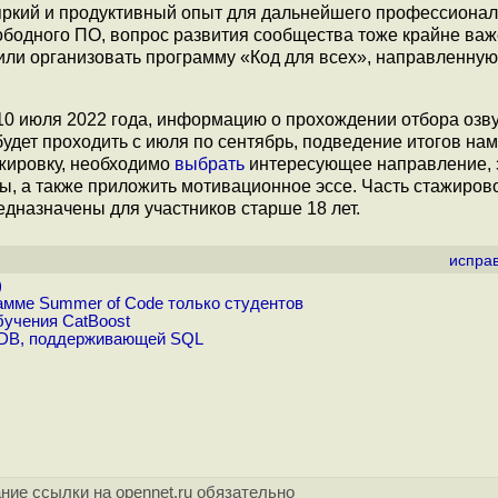
 яркий и продуктивный опыт для дальнейшего профессионал
ободного ПО, вопрос развития сообщества тоже крайне важ
или организовать программу «Код для всех», направленную
 10 июля 2022 года, информацию о прохождении отбора озву
удет проходить с июля по сентябрь, подведение итогов на
ажировку, необходимо
выбрать
интересующее направление, 
ты, а также приложить мотивационное эссе. Часть стажирово
редназначены для участников старше 18 лет.
испра
)
амме Summer of Code только студентов
бучения CatBoost
YDB, поддерживающей SQL
ние ссылки на opennet.ru обязательно