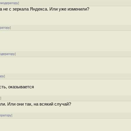
 модератору
]
 а не с зеркала Яндекса. Или уже изменили?
ратору
]
одератору
]
ору
]
есть, оказывается
у
]
ли. Или они так, на всякий случай?
ератору
]