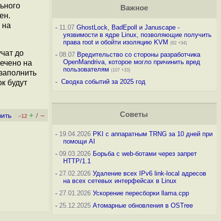
ьного
Важное
ен.
 на
-
11.07
GhostLock, BadEpoll и Januscape -
уязвимости в ядре Linux, позволяющие получить
права root и обойти изоляцию KVM
(82 +34)
чат до
-
08.07
Вредительство со стороны разработчика
OpenMandriva, которое могло причинить вред
мечено на
пользователям
(107 +33)
заполнить
-
Сводка событий за 2025 год
к будут
Советы
+
–
вить
/
–12
-
19.04.2026
PKI с аппаратным TRNG за 10 дней при
помощи AI
-
09.03.2026
Борьба с web-ботами через запрет
HTTP/1.1
-
27.02.2026
Удаление всех IPv6 link-local адресов
на всех сетевых интерфейсах в Linux
-
27.01.2026
Ускорение пересборки llama.cpp
-
25.12.2025
Атомарные обновления в OSTree