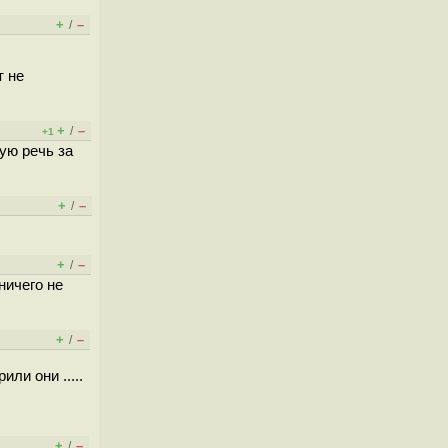
+
–
/
т не
+
–
/
+1
ную речь за
+
–
/
+
–
/
ничего не
+
–
/
ли они .....
+
–
/