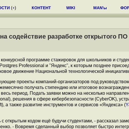
ОСТИ
(
+
)
КОНТЕНТ
WIKI
MAN'ы
ФО
 на содействие разработке открытого ПО
 конкурсной программе стажировок для школьников и студе
ostgres Professional и "Яндекс", к которым позднее присо
жковое движение Национальной технологической инициатив
ствующие проекты компаний-организаторов под руководство
ежемесячно получать стипендию или итоговое вознагражден
 весь период. Подать заявки можно на несколько направле
ional), решения в сфере кибербезопасности (CyberOK), уст
t), а также развитие инструментов и сервисов «Яндекса» (
Y
с открытым кодом ещё будучи студентами, - рассказал зам
нченко. - Вовремя сделанный выбор позволяет быстро интег