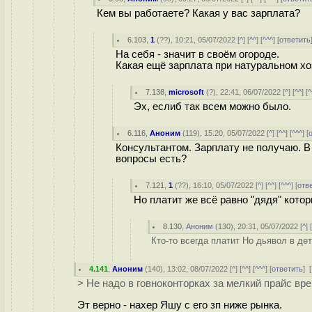
Кем вы работаете? Какая у вас зарплата?
6.103
,
1
(
??
), 10:21, 05/07/2022 [
^
] [
^^
] [
^^^
] [
ответить
На себя - значит в своём огороде.
Какая ещё зарплата при натуральном хо
7.138
,
microsoft
(
?
), 22:41, 06/07/2022 [
^
] [
^^
] [
^
Эх, еслиб так всем можно было.
6.116
,
Аноним
(
119
), 15:20, 05/07/2022 [
^
] [
^^
] [
^^^
] [
Консультантом. Зарплату не получаю. В
вопросы есть?
7.121
,
1
(
??
), 16:10, 05/07/2022 [
^
] [
^^
] [
^^^
] [
отв
Но платит же всё равно "дядя" кото
8.130
,
Аноним
(
130
), 20:31, 05/07/2022 [
^
] 
Кто-то всегда платит Но дьявол в дет
4.141
,
Аноним
(
140
), 13:02, 08/07/2022 [
^
] [
^^
] [
^^^
] [
ответить
]
[
> Не надо в говноконторках за мелкий прайс вр
Эт верно - нахер Яшу с его зп ниже рынка.