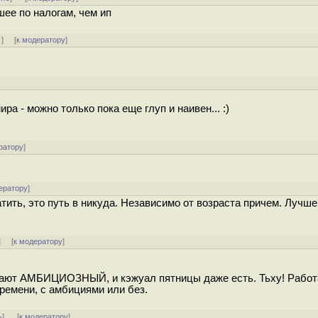
шее по налогам, чем ип
↑
] [
к модератору
]
а - можно только пока еще глуп и наивен... :)
ратору
]
ератору
]
атить, это путь в никуда. Независимо от возраста причем. Лучше
] [
к модератору
]
дают АМБИЦИОЗНЫЙ, и кэжуал пятницы даже есть. Тьху! Работ
времени, с амбициями или без.
ь
]
[
к модератору
]