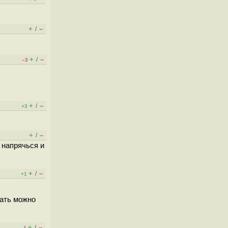
+
–
/
+
–
/
–3
+
–
/
+3
+
–
/
 напрячься и
+
–
/
+1
ать можно
+
–
/
–1