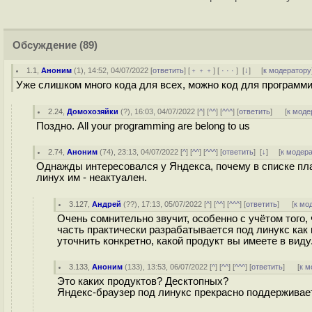
Обсуждение
(89)
1.1
,
Аноним
(
1
), 14:52, 04/07/2022 [
ответить
] [
﹢﹢﹢
] [
· · ·
]
[
↓
] [
к модератору
Уже слишком много кода для всех, можно код для программи
2.24
,
Домохозяйки
(
?
), 16:03, 04/07/2022 [
^
] [
^^
] [
^^^
] [
ответить
]
[
к моде
Поздно. All your programming are belong to us
2.74
,
Аноним
(
74
), 23:13, 04/07/2022 [
^
] [
^^
] [
^^^
] [
ответить
]
[
↓
] [
к модер
Однажды интересовался у Яндекса, почему в списке пла
линух им - неактуален.
3.127
,
Андрей
(
??
), 17:13, 05/07/2022 [
^
] [
^^
] [
^^^
] [
ответить
]
[
к мо
Очень сомнительно звучит, особенно с учётом того,
часть практически разрабатывается под линукс как
уточнить конкретно, какой продукт вы имеете в виду
3.133
,
Аноним
(
133
), 13:53, 06/07/2022 [
^
] [
^^
] [
^^^
] [
ответить
]
[
к м
Это каких продуктов? Десктопных?
Яндекс-браузер под линукс прекрасно поддерживаетс