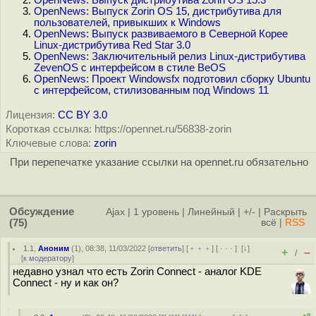
OpenNews: Выпуск дистрибутива Zorin OS 15.3
OpenNews: Выпуск Zorin OS 15, дистрибутива для
пользователей, привыкших к Windows
OpenNews: Выпуск развиваемого в Северной Корее
Linux-дистрибутива Red Star 3.0
OpenNews: Заключительный релиз Linux-дистрибутива
ZevenOS с интерфейсом в стиле BeOS
OpenNews: Проект Windowsfx подготовил сборку Ubuntu
с интерфейсом, стилизованным под Windows 11
Лицензия:
CC BY 3.0
Короткая ссылка: https://opennet.ru/56838-zorin
Ключевые слова:
zorin
При перепечатке указание ссылки на opennet.ru обязательно
Обсуждение
Ajax
|
1 уровень
|
Линейный
|
+/-
|
Раскрыть
(75)
всё
|
RSS
1.1
,
Аноним
(
1
), 08:38, 11/03/2022 [
ответить
] [
﹢﹢﹢
] [
· · ·
]
[
↓
]
+
–
/
[
к модератору
]
недавно узнал что есть Zorin Connect - аналог KDE
Connect - ну и как он?
+9