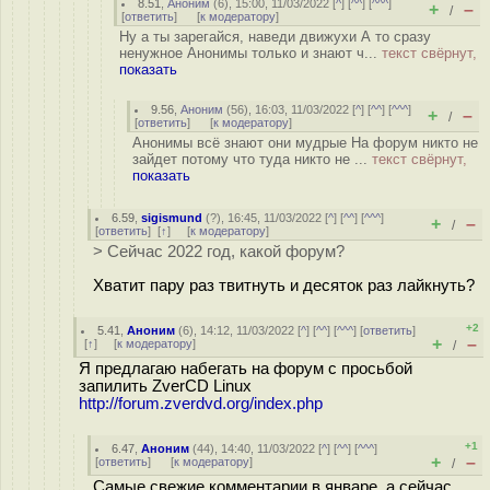
8.51
,
Аноним
(
6
), 15:00, 11/03/2022 [
^
] [
^^
] [
^^^
]
+
–
/
[
ответить
]
[
к модератору
]
Ну а ты зарегайся, наведи движухи А то сразу
ненужное Анонимы только и знают ч...
текст свёрнут,
показать
9.56
,
Аноним
(
56
), 16:03, 11/03/2022 [
^
] [
^^
] [
^^^
]
+
–
/
[
ответить
]
[
к модератору
]
Анонимы всё знают они мудрые На форум никто не
зайдет потому что туда никто не ...
текст свёрнут,
показать
6.59
,
sigismund
(
?
), 16:45, 11/03/2022 [
^
] [
^^
] [
^^^
]
+
–
/
[
ответить
]
[
↑
] [
к модератору
]
> Сейчас 2022 год, какой форум?
Хватит пару раз твитнуть и десяток раз лайкнуть?
+2
5.41
,
Аноним
(
6
), 14:12, 11/03/2022 [
^
] [
^^
] [
^^^
] [
ответить
]
+
–
[
↑
] [
к модератору
]
/
Я предлагаю набегать на форум с просьбой
запилить ZverCD Linux
http://forum.zverdvd.org/index.php
+1
6.47
,
Аноним
(
44
), 14:40, 11/03/2022 [
^
] [
^^
] [
^^^
]
+
–
[
ответить
]
[
к модератору
]
/
Самые свежие комментарии в январе, а сейчас