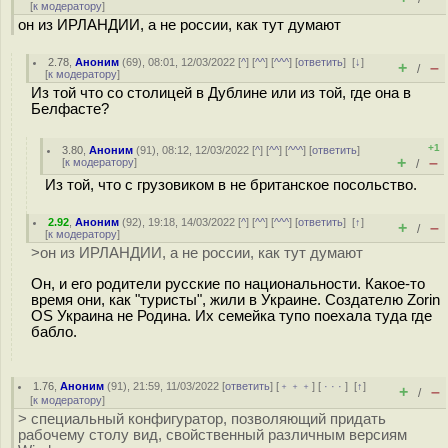
[
к модератору
]
он из ИРЛАНДИИ, а не россии, как тут думают
2.78
,
Аноним
(
69
), 08:01, 12/03/2022 [
^
] [
^^
] [
^^^
] [
ответить
]
[
↓
]
+
–
/
[
к модератору
]
Из той что со столицей в Дублине или из той, где она в
Белфасте?
+1
3.80
,
Аноним
(
91
), 08:12, 12/03/2022 [
^
] [
^^
] [
^^^
] [
ответить
]
+
–
[
к модератору
]
/
Из той, что с грузовиком в не британское посольство.
2.92
,
Аноним
(
92
), 19:18, 14/03/2022 [
^
] [
^^
] [
^^^
] [
ответить
]
[
↑
]
+
–
/
[
к модератору
]
>он из ИРЛАНДИИ, а не россии, как тут думают
Он, и его родители русские по национальности. Какое-то
время они, как "туристы", жили в Украине. Создателю Zorin
OS Украина не Родина. Их семейка тупо поехала туда где
бабло.
1.76
,
Аноним
(
91
), 21:59, 11/03/2022 [
ответить
] [
﹢﹢﹢
] [
· · ·
]
[
↑
]
+
–
/
[
к модератору
]
> специальный конфигуратор, позволяющий придать
рабочему столу вид, свойственный различным версиям