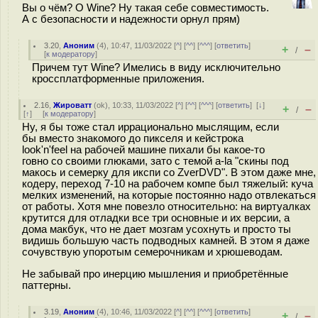
Вы о чём? О Wine? Ну такая себе совместимость.
А с безопасности и надежности орнул прям)
3.20
,
Аноним
(
4
), 10:47, 11/03/2022 [
^
] [
^^
] [
^^^
] [
ответить
]
+
–
/
[
к модератору
]
Причем тут Wine? Имелись в виду исключительно
кроссплатформенные приложения.
2.16
,
Жироватт
(
ok
), 10:33, 11/03/2022 [
^
] [
^^
] [
^^^
] [
ответить
]
[
↓
]
+
–
/
[
↑
] [
к модератору
]
Ну, я бы тоже стал иррационально мыслящим, если
бы вместо знакомого до пикселя и кейстрока
look'n'feel на рабочей машине пихали бы какое-то
говно со своими глюками, зато с темой a-la "скины под
макось и семерку для икспи со ZverDVD". В этом даже мне,
кодеру, переход 7-10 на рабочем компе был тяжелый: куча
мелких изменений, на которые постоянно надо отвлекаться
от работы. Хотя мне повезло относительно: на виртуалках
крутится для отладки все три основные и их версии, а
дома макбук, что не дает мозгам усохнуть и просто ты
видишь большую часть подводных камней. В этом я даже
сочувствую упоротым семерочникам и хрюшеводам.
Не забывай про инерцию мышления и приобретённые
паттерны.
3.19
,
Аноним
(
4
), 10:46, 11/03/2022 [
^
] [
^^
] [
^^^
] [
ответить
]
+
–
/