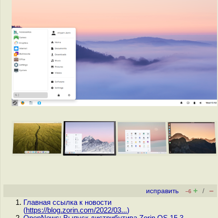
+
–
исправить
/
–6
Главная ссылка к новости
(
https://blog.zorin.com/2022/03...
)