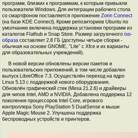
программ, близких к программам, к которым привыкли
пользователи Windows. Для интеграции рабочего стола
со смартфоном поставляется приложение
Zorin Connect
(на базе KDE Connect). Кроме репозиториев Ubuntu по
умолчанию включена поддержка установки программ из
каталогов Flathub и Snap Store. Размер загрузочного
iso-
образа
составляет 2.8 ГБ (доступны четыре сборки -
обычная на основе GNOME, "Lite" с Xfce и их варианты
для образовательных учреждений).
В новой версии обновлены версии пакетов и
пользовательских приложений, в том числе добавлен
выпуск LibreOffice 7.3. Осуществлён переход на ядро
Linux 5.13 с поддержкой нового оборудования.
Обновлён графический стек (Mesa 21.2.6) и драйверы
для чипов Intel, AMD и NVIDIA. Добавлена поддержка 12
поколения процессоров Intel Core, игрового
контроллера Sony PlayStation 5 DualSense и мыши
Apple Magic Mouse 2. Улучшена поддержка
беспроводных устройств и принтеров.