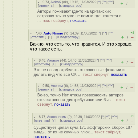
9.73
,
AleksK
(
ok
), 19:15, 11/03/2022 [
^
] [
^^
] [
^^^
]
+
–
/
[
ответить
]
[
к модератору
]
Авторы поживают где-то на британских
островах точно уже не помню где, кажется в
...
текст свёрнут,
показать
+1
7.46
,
Anto Nimno
(
?
), 14:39, 11/03/2022 [
^
] [
^^
] [
^^^
]
+
–
[
ответить
]
[
↑
] [
к модератору
]
/
Важно, что есть то, что нравится. И это хорошо,
что такое есть.
8.48
,
Аноним
(
44
), 14:40, 11/03/2022 [
^
] [
^^
] [
^^^
]
+
–
/
[
ответить
]
[
↓
] [
к модератору
]
Это не повод отрбелять откровенные фекалии и
делать вид что все ОК ...
текст свёрнут,
показать
9.50
,
Аноним
(
6
), 14:58, 11/03/2022 [
^
] [
^^
] [
^^^
]
+
–
/
[
ответить
]
[
к модератору
]
Во-во, точно Нет чтобы превозносить авторов
отечественных дистрибутивов или быв...
текст
свёрнут,
показать
+1
8.77
,
Анонононим
(
?
), 22:39, 11/03/2022 [
^
] [
^^
] [
^^^
]
+
–
[
ответить
]
[
↑
] [
к модератору
]
/
Существует целая куча 171 аффтарских сборок 187
винды, от их не скучных глюк...
текст свёрнут,
показать