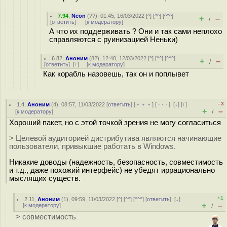
7.94
,
Neon
(
??
), 01:45, 16/03/2022 [
^
] [
^^
] [
^^^
]
+
–
/
[
ответить
]
[
к модератору
]
А что их поддерживать ? Они и так сами неплохо
справляются с руинизацией Неньки)
6.82
,
Аноним
(
82
), 12:40, 12/03/2022 [
^
] [
^^
] [
^^^
]
+
–
/
[
ответить
]
[
↑
] [
к модератору
]
Как корабль назовешь, так он и поплывет
–3
1.4
,
Аноним
(
4
), 08:57, 11/03/2022 [
ответить
] [
﹢﹢﹢
] [
· · ·
]
[
↓
] [
↑
]
+
–
[
к модератору
]
/
Хороший пакет, но с этой точкой зрения не могу согласиться
> Целевой аудиторией дистрибутива являются начинающие
пользователи, привыкшие работать в Windows.
Никакие доводы (надежность, безопасность, совместимость
и т.д., даже похожий интерфейс) не убедят иррационально
мыслящих существ.
+1
2.11
,
Аноним
(
1
), 09:59, 11/03/2022 [
^
] [
^^
] [
^^^
] [
ответить
]
[
↓
]
+
–
[
к модератору
]
/
> совместимость