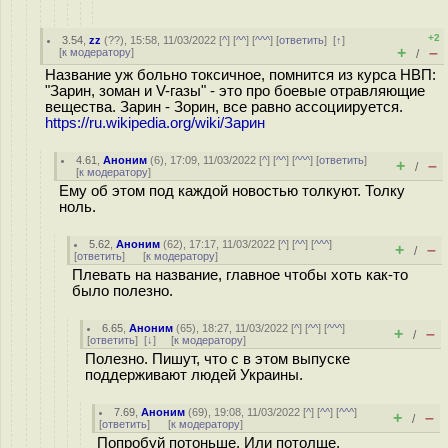
+2
3.54
,
zz
(
??
), 15:58, 11/03/2022 [
^
] [
^^
] [
^^^
] [
ответить
]
[
↑
]
+
–
[
к модератору
]
/
Название уж больно токсичное, помнится из курса НВП:
"Зарин, зоман и V-газы" - это про боевые отравляющие
вещества. Зарин - Зорин, все равно ассоциируется.
https://ru.wikipedia.org/wiki/Зарин
4.61
,
Аноним
(
6
), 17:09, 11/03/2022 [
^
] [
^^
] [
^^^
] [
ответить
]
+
–
/
[
к модератору
]
Ему об этом под каждой новостью толкуют. Толку
ноль.
5.62
,
Аноним
(
62
), 17:17, 11/03/2022 [
^
] [
^^
] [
^^^
]
+
–
/
[
ответить
]
[
к модератору
]
Плевать на название, главное чтобы хоть как-то
было полезно.
6.65
,
Аноним
(
65
), 18:27, 11/03/2022 [
^
] [
^^
] [
^^^
]
+
–
/
[
ответить
]
[
↓
] [
к модератору
]
Полезно. Пишут, что с в этом выпуске
поддерживают людей Украины.
7.69
,
Аноним
(
69
), 19:08, 11/03/2022 [
^
] [
^^
] [
^^^
]
+
–
/
[
ответить
]
[
к модератору
]
Попробуй потоньше. Или потолще.