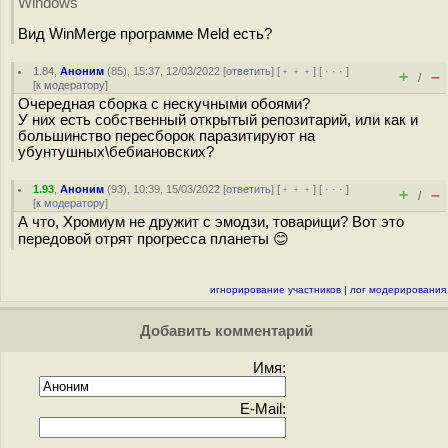
Windows
Вид WinMerge программе Meld есть?
1.84
,
Аноним
(
85
), 15:37, 12/03/2022 [
ответить
] [
﹢﹢﹢
] [
· · ·
]
+
–
/
[
к модератору
]
Очередная сборка с нескучными обоями?
У них есть собственный открытый репозитарий, или как и
большинство пересборок паразитируют на
убунтушных\бебиановских?
1.93
,
Аноним
(
93
), 10:39, 15/03/2022 [
ответить
] [
﹢﹢﹢
] [
· · ·
]
+
–
/
[
к модератору
]
А что, Хромиум не дружит с эмодзи, товарищи? Вот это
передовой отрят прогресса планеты 😊
игнорирование участников
|
лог модерирования
Добавить комментарий
Имя:
E-Mail: