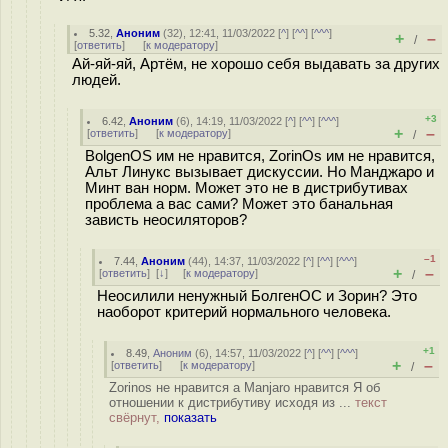
5.32
,
Аноним
(
32
), 12:41, 11/03/2022 [
^
] [
^^
] [
^^^
]
+
–
/
[
ответить
]
[
к модератору
]
Ай-яй-яй, Артём, не хорошо себя выдавать за других
людей.
+3
6.42
,
Аноним
(
6
), 14:19, 11/03/2022 [
^
] [
^^
] [
^^^
]
+
–
[
ответить
]
[
к модератору
]
/
BolgenOS им не нравится, ZorinOs им не нравится,
Альт Линукс вызывает дискуссии. Но Манджаро и
Минт ван норм. Может это не в дистрибутивах
проблема а вас сами? Может это банальная
зависть неосиляторов?
–1
7.44
,
Аноним
(
44
), 14:37, 11/03/2022 [
^
] [
^^
] [
^^^
]
+
–
[
ответить
]
[
↓
] [
к модератору
]
/
Неосилили ненужный БолгенОС и Зорин? Это
наоборот критерий нормального человека.
+1
8.49
,
Аноним
(
6
), 14:57, 11/03/2022 [
^
] [
^^
] [
^^^
]
+
–
[
ответить
]
[
к модератору
]
/
Zorinos не нравится а Manjaro нравится Я об
отношении к дистрибутиву исходя из ...
текст
свёрнут,
показать