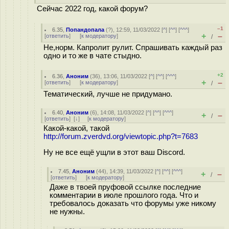
Сейчас 2022 год, какой форум?
–1
6.35
,
Попандопала
(
?
), 12:59, 11/03/2022 [
^
] [
^^
] [
^^^
]
+
–
[
ответить
]
[
к модератору
]
/
Не,норм. Капролит рулит. Спрашивать каждый раз
одно и то же в чате стыдно.
+2
6.36
,
Аноним
(
36
), 13:06, 11/03/2022 [
^
] [
^^
] [
^^^
]
+
–
[
ответить
]
[
к модератору
]
/
Тематический, лучше не придумано.
6.40
,
Аноним
(
6
), 14:08, 11/03/2022 [
^
] [
^^
] [
^^^
]
+
–
/
[
ответить
]
[
↓
] [
к модератору
]
Какой-какой, такой
http://forum.zverdvd.org/viewtopic.php?t=7683
Ну не все ещё ущли в этот ваш Discord.
7.45
,
Аноним
(
44
), 14:39, 11/03/2022 [
^
] [
^^
] [
^^^
]
+
–
/
[
ответить
]
[
к модератору
]
Даже в твоей пруфовой ссылке последние
комментарии в июле прошлого года. Что и
требовалось доказать что форумы уже никому
не нужны.