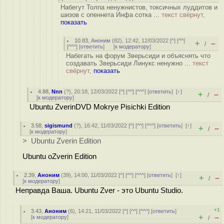
Набегут Толпа ненужнистов, токсичных луддитов и
шизов с опеннета Инфа сотка ...
текст свёрнут,
показать
10.83
,
Аноним
(
82
), 12:42, 12/03/2022 [
^
] [
^^
]
+
–
/
[
^^^
] [
ответить
]
[
к модератору
]
Набегать на форум Зверьсиди и объяснять что
создавать Зверьсиди Линукс ненужно ...
текст
свёрнут,
показать
4.88
,
Nnn
(
?
), 20:18, 12/03/2022 [
^
] [
^^
] [
^^^
] [
ответить
]
[
↑
]
+
–
/
[
к модератору
]
Ubuntu ZverinDVD Mokrye Pisichki Edition
3.58
,
sigismund
(
?
), 16:42, 11/03/2022 [
^
] [
^^
] [
^^^
] [
ответить
]
[
↑
]
+
–
/
[
к модератору
]
> Ubuntu Zverin Edition
Ubuntu oZverin Edition
2.39
,
Аноним
(
39
), 14:00, 11/03/2022 [
^
] [
^^
] [
^^^
] [
ответить
]
[
↑
]
+
–
/
[
к модератору
]
Неправда Ваша. Ubuntu Zver - это Ubuntu Studio.
+1
3.43
,
Аноним
(
6
), 14:21, 11/03/2022 [
^
] [
^^
] [
^^^
] [
ответить
]
+
–
[
к модератору
]
/