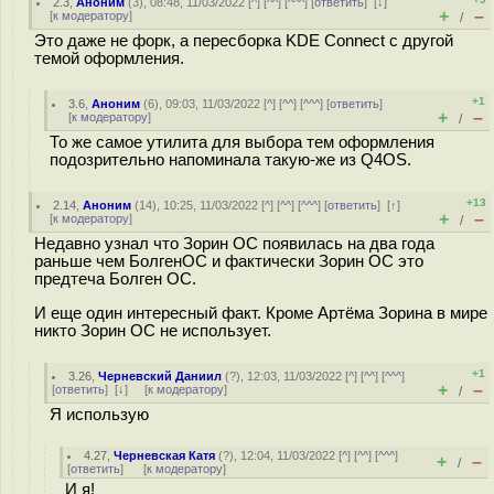
2.3
,
Аноним
(
3
), 08:48, 11/03/2022 [
^
] [
^^
] [
^^^
] [
ответить
]
[
↓
]
+
–
[
к модератору
]
/
Это даже не форк, а пересборка KDE Connect с другой
темой оформления.
+1
3.6
,
Аноним
(
6
), 09:03, 11/03/2022 [
^
] [
^^
] [
^^^
] [
ответить
]
+
–
[
к модератору
]
/
То же самое утилита для выбора тем оформления
подозрительно напоминала такую-же из Q4OS.
+13
2.14
,
Аноним
(
14
), 10:25, 11/03/2022 [
^
] [
^^
] [
^^^
] [
ответить
]
[
↑
]
+
–
[
к модератору
]
/
Недавно узнал что Зорин ОС появилась на два года
раньше чем БолгенОС и фактически Зорин ОС это
предтеча Болген ОС.
И еще один интересный факт. Кроме Артёма Зорина в мире
никто Зорин ОС не использует.
+1
3.26
,
Черневский Даниил
(
?
), 12:03, 11/03/2022 [
^
] [
^^
] [
^^^
]
+
–
[
ответить
]
[
↓
] [
к модератору
]
/
Я использую
4.27
,
Черневская Катя
(
?
), 12:04, 11/03/2022 [
^
] [
^^
] [
^^^
]
+
–
/
[
ответить
]
[
к модератору
]
И я!