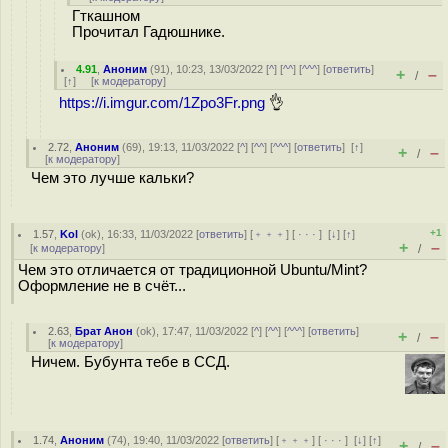
Гткашном
Прочитал Гадюшнике.
4.91
,
Аноним
(
91
), 10:23, 13/03/2022 [
^
] [
^^
] [
^^^
] [
ответить
]
+
–
/
[
↑
] [
к модератору
]
https://i.imgur.com/1Zpo3Fr.png
👌
2.72
,
Аноним
(
69
), 19:13, 11/03/2022 [
^
] [
^^
] [
^^^
] [
ответить
]
[
↑
]
+
–
/
[
к модератору
]
Чем это лучше кальки?
+1
1.57
,
Kol
(
ok
), 16:33, 11/03/2022 [
ответить
] [
﹢﹢﹢
] [
· · ·
]
[
↓
] [
↑
]
+
–
[
к модератору
]
/
Чем это отличается от традиционной Ubuntu/Mint?
Оформление не в счёт...
2.63
,
Брат Анон
(
ok
), 17:47, 11/03/2022 [
^
] [
^^
] [
^^^
] [
ответить
]
+
–
/
[
к модератору
]
Ничем. Бубунта тебе в ССД.
1.74
,
Аноним
(
74
), 19:40, 11/03/2022 [
ответить
] [
﹢﹢﹢
] [
· · ·
]
[
↓
] [
↑
]
+
–
/