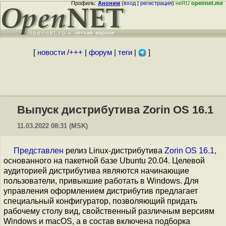
Профиль:
Аноним
(
вход
|
регистрация
)
неRU
opennet.me
[
новости
/
+++
|
форум
|
теги
|
]
Выпуск дистрибутива Zorin OS 16.1
11.03.2022 08:31 (MSK)
Представлен
релиз Linux-дистрибутива
Zorin OS 16.1
,
основанного на пакетной базе Ubuntu 20.04. Целевой
аудиторией дистрибутива являются начинающие
пользователи, привыкшие работать в Windows. Для
управления оформлением дистрибутив предлагает
специальный конфигуратор, позволяющий придать
рабочему столу вид, свойственный различным версиям
Windows и macOS, а в состав включена подборка