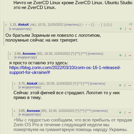
Ничто не ZverCD Linux кроме ZverCD Linux. Ubuntu Studio
это не ZverCD Linux.
+3
1.15
,
AleksK
(
ok
), 10:31, 11/03/2022 [
ответить
] [
﹢﹢﹢
] [
· · ·
]
[
↓
] [
↑
]
+
–
[
к модератору
]
/
Ох братьям Зориным не повезло с логотипом,
полоумные сейчас на них тригерят.
2.66
,
Аноним
(
65
), 18:30, 11/03/2022 [
^
] [
^^
] [
^^^
] [
ответить
]
+
–
/
[
к модератору
]
я просто оставлю это здесь:
https://blog.zorin.com/2022/03/10/zorin-os-16-1-released-
support-for-ukraine/#
3.75
,
AleksK
(
ok
), 20:35, 11/03/2022 [
^
] [
^^
] [
^^^
] [
ответить
]
+
–
/
[
к модератору
]
Сейчас этой фигней все страдают. Логотип то у них
прямо в тему.
3.85
,
Аноним
(
85
), 15:40, 12/03/2022 [
^
] [
^^
] [
^^^
] [
ответить
]
+
–
/
[
к модератору
]
>Мы с гордостью сообщаем, что всю прибыль от продаж
Zorin OS Pro в течение следующей недели мы
пожертвуем на гуманитарную помощь народу Украины.