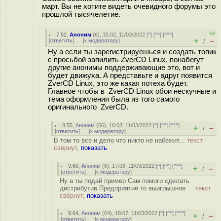
март. Вы не хотите видеть очевидного форумы это
прошлой тысячелетие.
+2
7.52
,
Аноним
(
6
), 15:02, 11/03/2022 [
^
] [
^^
] [
^^^
]
+
–
[
ответить
]
[
к модератору
]
/
Ну а если ты зарегистрируешься и создать топик
с просьбой запилить ZverCD Linux, понабегут
другие анонимы поддерживающие это, вот и
будет движуха. А представьте и вдруг появится
ZverCD Linux, это же какая потеха будет.
Главное чтобы в ZverCD Linux обои нескучные и
тема оформления была из того самого
оригинального ZverCD.
8.55
,
Аноним
(
56
), 16:03, 11/03/2022 [
^
] [
^^
] [
^^^
]
+
–
/
[
ответить
]
[
к модератору
]
В том то все и дело что никто не набежит...
текст
свёрнут,
показать
9.60
,
Аноним
(
6
), 17:08, 11/03/2022 [
^
] [
^^
] [
^^^
]
+
–
/
[
ответить
]
[
к модератору
]
Ну а ты подай пример Сам помоги сделать
дистрибутив Предприятие то выигрышное ...
текст
свёрнут,
показать
9.64
,
Аноним
(
64
), 18:07, 11/03/2022 [
^
] [
^^
] [
^^^
]
+
–
/
[
ответить
]
[
к модератору
]