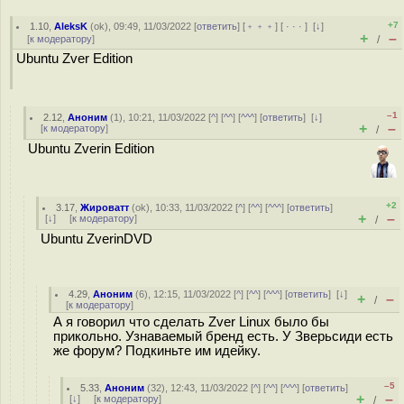
+7
1.10
,
AleksK
(
ok
), 09:49, 11/03/2022 [
ответить
] [
﹢﹢﹢
] [
· · ·
]
[
↓
]
+
–
[
к модератору
]
/
Ubuntu Zver Edition
–1
2.12
,
Аноним
(
1
), 10:21, 11/03/2022 [
^
] [
^^
] [
^^^
] [
ответить
]
[
↓
]
+
–
[
к модератору
]
/
Ubuntu Zverin Edition
+2
3.17
,
Жироватт
(
ok
), 10:33, 11/03/2022 [
^
] [
^^
] [
^^^
] [
ответить
]
+
–
[
↓
] [
к модератору
]
/
Ubuntu ZverinDVD
4.29
,
Аноним
(
6
), 12:15, 11/03/2022 [
^
] [
^^
] [
^^^
] [
ответить
]
[
↓
]
+
–
/
[
к модератору
]
А я говорил что сделать Zver Linux было бы
прикольно. Узнаваемый бренд есть. У Зверьсиди есть
же форум? Подкиньте им идейку.
–5
5.33
,
Аноним
(
32
), 12:43, 11/03/2022 [
^
] [
^^
] [
^^^
] [
ответить
]
+
–
[
↓
] [
к модератору
]
/