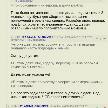
[
к модератору
]
> три основные и их версии, а дома макбук
Пока была возможность, проще делал: рядом стояли 3
мощных ноутбука для сборки и тестирования
приложений в реальных средах. Разрабатывал, правда,
под Linux. Хотя и тестирование кода под двумя
остальными имело положительные моменты.
3.87
,
Тот_Самый_Анонимус
(
?
), 17:57, 12/03/2022 [
^
] [
^^
] [
^^^
]
+
–
/
[
ответить
]
[
к модератору
]
>что не дает мозгам усохнуть и просто ты видишь
большую часть подводных камней
Хм, ну допустим.
>В этом даже мне, кодеру, переход 7-10 на рабочем
компе был тяжелый.
Да не, мозги усохли же!
>В этом я даже сочувствую упоротым семерочникам и
хрюшеводам
Но всё это ради плевка в сторону других людей. Ведь
иначе как поднять ЧСВ своей никчёмности?
2.86
,
Тот_Самый_Анонимус
(
?
), 17:55, 12/03/2022 [
^
] [
^^
] [
^^^
]
+
–
/