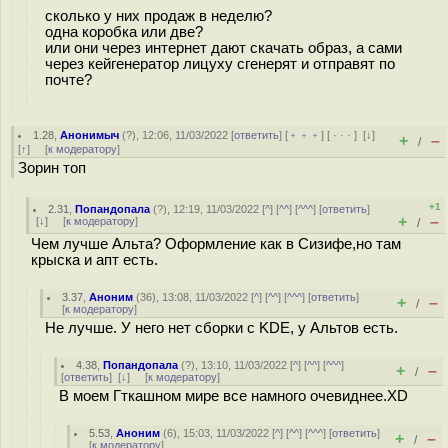
сколько у них продаж в неделю?
одна коробка или две?
или они через интернет дают скачать образ, а сами
через кейгенератор лицуху сгенерят и отправят по
почте?
1.28
,
Анонимыч
(
?
), 12:06, 11/03/2022 [
ответить
] [
﹢﹢﹢
] [
· · ·
]
[
↓
]
+
–
/
[
↑
] [
к модератору
]
Зорин топ
+1
2.31
,
Попандопала
(
?
), 12:19, 11/03/2022 [
^
] [
^^
] [
^^^
] [
ответить
]
+
–
[
↓
] [
к модератору
]
/
Чем лучше Альта? Оформление как в Сизифе,но там
крыска и апт есть.
3.37
,
Аноним
(
36
), 13:08, 11/03/2022 [
^
] [
^^
] [
^^^
] [
ответить
]
+
–
/
[
к модератору
]
Не лучше. У него нет сборки с KDE, у Альтов есть.
4.38
,
Попандопала
(
?
), 13:10, 11/03/2022 [
^
] [
^^
] [
^^^
]
+
–
/
[
ответить
]
[
↓
] [
к модератору
]
В моем Гткашном мире все намного очевиднее.XD
5.53
,
Аноним
(
6
), 15:03, 11/03/2022 [
^
] [
^^
] [
^^^
] [
ответить
]
+
–
/
[
к модератору
]