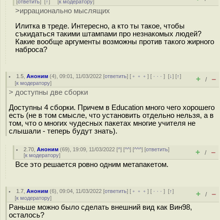
[
ответить
]
[
↑
] [
к модератору
]
>иррационально мыслящих
Илитка в треде. Интересно, а кто ты такое, чтобы
съкидаться такими штампами про незнакомых людей?
Какие вообще аргументы возможны против такого жирного
наброса?
1.5
,
Аноним
(
4
), 09:01, 11/03/2022 [
ответить
] [
﹢﹢﹢
] [
· · ·
]
[
↓
] [
↑
]
+
–
/
[
к модератору
]
> доступны две сборки
Доступны 4 сборки. Причем в Education много чего хорошего
есть (не в том смысле, что установить отдельно нельзя, а в
том, что о многих чудесных пакетах многие учителя не
слышали - теперь будут знать).
2.70
,
Аноним
(
69
), 19:09, 11/03/2022 [
^
] [
^^
] [
^^^
] [
ответить
]
+
–
/
[
к модератору
]
Все это решается ровно одним метапакетом.
1.7
,
Аноним
(
6
), 09:04, 11/03/2022 [
ответить
] [
﹢﹢﹢
] [
· · ·
]
[
↑
]
+
–
/
[
к модератору
]
Раньше можно было сделать внешний вид как Вин98,
осталось?