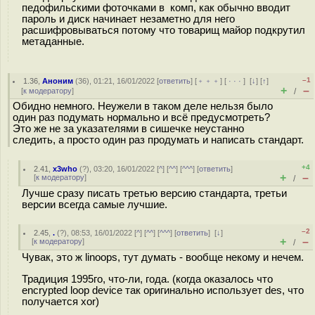
педофильскими фоточками в комп, как обычно вводит
пароль и диск начинает незаметно для него
расшифровываться потому что товарищ майор подкрутил
метаданные.
–1
1.36
,
Аноним
(
36
), 01:21, 16/01/2022 [
ответить
] [
﹢﹢﹢
] [
· · ·
]
[
↓
] [
↑
]
+
–
[
к модератору
]
/
Обидно немного. Неужели в таком деле нельзя было
один раз подумать нормально и всё предусмотреть?
Это же не за указателями в сишечке неустанно
следить, а просто один раз продумать и написать стандарт.
+4
2.41
,
x3who
(
?
), 03:20, 16/01/2022 [
^
] [
^^
] [
^^^
] [
ответить
]
+
–
[
к модератору
]
/
Лучше сразу писать третью версию стандарта, третьи
версии всегда самые лучшие.
–2
2.45
,
.
(
?
), 08:53, 16/01/2022 [
^
] [
^^
] [
^^^
] [
ответить
]
[
↓
]
+
–
[
к модератору
]
/
Чувак, это ж linoops, тут думать - вообще некому и нечем.
Традиция 1995го, что-ли, года. (когда оказалось что
encrypted loop device так оригинально использует des, что
получается xor)