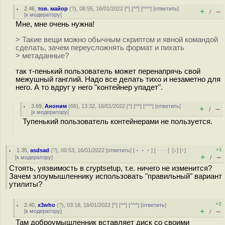
2.46
,
тов. майор
(
?
), 08:55, 16/01/2022 [
^
] [
^^
] [
^^^
] [
ответить
]
+
–
/
[
к модератору
]
Мне, мне очень нужна!
> Такие вещи можно обычным скриптом и явной командой
сделать, зачем переусложнять формат и пихать
> метаданные?
так т-пенький пользователь может перенапрячь свой
межушный ганглий. Надо все делать тихо и незаметно для
него. А то вдруг у него "контейнер упадет".
3.69
,
Аноним
(
66
), 13:32, 16/01/2022 [
^
] [
^^
] [
^^^
] [
ответить
]
+
–
/
[
к модератору
]
Тупенький пользователь контейнерами не пользуется.
+1
1.35
,
asdsad
(
?
), 00:53, 16/01/2022 [
ответить
] [
﹢﹢﹢
] [
· · ·
]
[
↓
] [
↑
]
+
–
[
к модератору
]
/
Стоять, уязвимость в cryptsetup, т.е. ничего не изменится?
Зачем злоумышленнику использовать "правильный" вариант
утилиты?
+2
2.40
,
x3who
(
?
), 03:18, 16/01/2022 [
^
] [
^^
] [
^^^
] [
ответить
]
+
–
[
к модератору
]
/
Там доброумышленник вставляет диск со своими