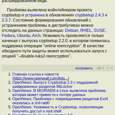
расшифрованном виде.
Проблема выявлена мэйнтейнером проекта
cryptsetup и
устранена
в обновлениях
cryptsetup 2.4.3 и
2.3.7
. Состояние формирования обновлений с
устранением проблемы в дистрибутивах можно
отследить на данных страницах:
Debian
,
RHEL
,
SUSE
,
Fedora
,
Ubuntu
,
Arch
. Уязвимость проявляется только
начиная с выпуска cryptsetup 2.2.0, в котором появилась
поддержка операции "online reencryption". В качестве
обходного пути защиты может использоваться запуск с
опцией "--disable-luks2-reencryption".
+
–
исправить
/
+28
Главная ссылка к новости
(
https://www.openwall.com/lists...
)
OpenNews: Выпуск Cryptsetup 2.3 с поддержкой
шифрованных разделов BitLocker
OpenNews: В MD/RAID6 в Linux выявлена проблема,
которая может привести к потере данных
OpenNews: Проблема с повреждением разделов Ext4
оказалась в md-raid0
OpenNews: Уязвимость в Cryptsetup, позволяющая
получить доступ к root shell