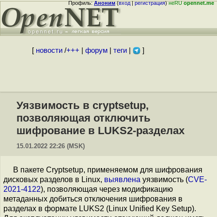
Профиль:
Аноним
(
вход
|
регистрация
)
неRU
opennet.me
[
новости
/
+++
|
форум
|
теги
|
]
Уязвимость в cryptsetup,
позволяющая отключить
шифрование в LUKS2-разделах
15.01.2022 22:26 (MSK)
В пакете Cryptsetup, применяемом для шифрования
дисковых разделов в Linux,
выявлена
уязвимость (
CVE-
2021-4122
), позволяющая через модификацию
метаданных добиться отключения шифрования в
разделах в формате LUKS2 (Linux Unified Key Setup).