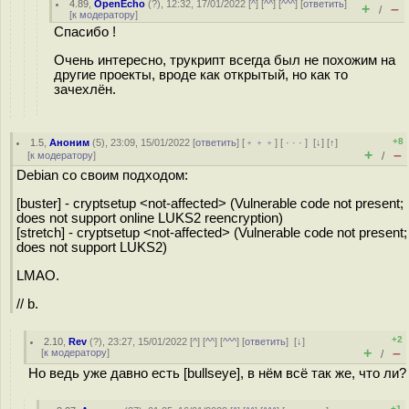
4.89
,
OpenEcho
(
?
), 12:32, 17/01/2022 [
^
] [
^^
] [
^^^
] [
ответить
]
+
–
/
[
к модератору
]
Спасибо !
Очень интересно, трукрипт всегда был не похожим на
другие проекты, вроде как открытый, но как то
зачехлён.
+8
1.5
,
Аноним
(
5
), 23:09, 15/01/2022 [
ответить
] [
﹢﹢﹢
] [
· · ·
]
[
↓
] [
↑
]
+
–
[
к модератору
]
/
Debian со своим подходом:
[buster] - cryptsetup <not-affected> (Vulnerable code not present;
does not support online LUKS2 reencryption)
[stretch] - cryptsetup <not-affected> (Vulnerable code not present;
does not support LUKS2)
LMAO.
// b.
+2
2.10
,
Rev
(
?
), 23:27, 15/01/2022 [
^
] [
^^
] [
^^^
] [
ответить
]
[
↓
]
+
–
[
к модератору
]
/
Но ведь уже давно есть [bullseye], в нём всё так же, что ли?
+1