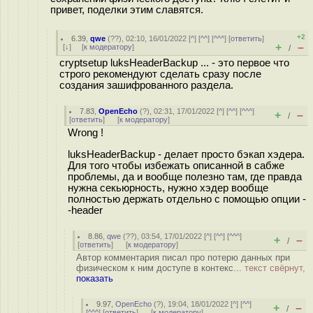
привет, поделки этим славятся.
+2
6.39
,
qwe
(
??
), 02:10, 16/01/2022 [
^
] [
^^
] [
^^^
] [
ответить
]
+
–
[
↓
] [
к модератору
]
/
cryptsetup luksHeaderBackup ... - это первое что
строго рекомендуют сделать сразу после
создания зашифрованного раздела.
7.83
,
OpenEcho
(
?
), 02:31, 17/01/2022 [
^
] [
^^
] [
^^^
]
+
–
/
[
ответить
]
[
к модератору
]
Wrong !
luksHeaderBackup - делает просто бэкап хэдера.
Для того чтобы избежать описанной в сабже
проблемы, да и вообще полезно там, где правда
нужна секьюрность, нужно хэдер вообще
полностью держать отдельно с помощью опции -
-header
8.86
,
qwe
(
??
), 03:54, 17/01/2022 [
^
] [
^^
] [
^^^
]
+
–
/
[
ответить
]
[
к модератору
]
Автор комментария писал про потерю данных при
физическом к ним доступе в контекс...
текст свёрнут,
показать
9.97
,
OpenEcho
(
?
), 19:04, 18/01/2022 [
^
] [
^^
]
+
–
/
[
^^^
] [
ответить
]
[
к модератору
]