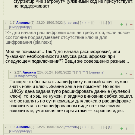
cryptsetup <не затронут> (уязвимый код не присутствует;
не поддерживает
1.7
,
Аноним
(
7
), 23:20, 15/01/2022 [
ответить
] [
﹢﹢﹢
] [
· · ·
]
[
↓
] [
↑
]
+
–
/
[
к модератору
]
>> для начала расшифровки хэш не требуется, если новое
состояние подразумевает отсутствие ключа для
шифрования (plaintext).
Моя не понимайт... Так “для начала расшифровки”, или
“указания необходимости запуска расшифровки при
следующем подключении”? Вещи же совершенно разные...
2.27
,
Аноним
(
26
), 00:24, 16/01/2022 [
^
] [
^^
] [
^^^
] [
ответить
]
+
–
/
[
к модератору
]
По идее чтобы начать зашифровку в новый ключ, нужно
знать новый ключ. Знание хэша не поможет. Но если
LUKSу дана задача тупо расшифровать данные (нулевой
ключ), то и хэш не нужен, и видимо виновник сабжа решил,
что оставлять по сути команду для люкса о расшифровке
накопителя в незашифрованном виде на этом самом
накопителе, учитывая векторы атаки — хорошая идея.
1.9
,
Аноним
(
9
), 23:26, 15/01/2022 [
ответить
] [
﹢﹢﹢
] [
· · ·
]
[
↓
] [
↑
]
+
–
/
[
к модератору
]