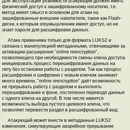
Для эксплуатации уязвимости атакующий должен иметь
физический доступ к зашифрованному носителю, т.е.
метод имеет смысл в основном для атаки на
зашифрованные внешние накопители, такие как Flash-
диски, к которым злоумышленник имеет доступ, но не
знает пароля для расшифровки данных.
Атака применима только для формата LUKS2 и
связана с манипуляцией метаданными, отвечающими за
активацию расширения "online reencryption",
позволяющего при необходимости смены ключа доступа
инициировать процесс перешифрования данных на
лету без остановки работы с разделом. Так как процесс
расшифровки и шифровки с новым ключом занимает
много времени, "online reencryption" даёт возможность
не прерывать работу с разделом и выполнять
перешифрование в фоне, постепенно переводя данные
с одного ключа на другой. В том числе имеется
возможность выбора пустого целевого ключа, что
позволяет перевести раздел в расшифрованный вид.
Атакующий может внести в метаданные LUKS2
изменения, симулирующие аварийное прерывание