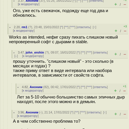
3.37
,
Аноним
(
37
), 01:25, 16/01/2022 [
^
] [
^^
] [
^^^
] [
ответить
]
+
–
[
к модератору
]
/
Ого, уже есть свежачок, подожду еще год два и
обновлюсь.
+3
2.20
,
rm1
(
?
), 23:48, 15/01/2022 [
^
] [
^^
] [
^^^
] [
ответить
]
[
↑
]
+
–
[
к модератору
]
/
Works as intended, нефиг сразу пихать слишком новый
непроверенный софт с дырами в stable.
3.47
,
john_erohin
(
?
), 09:07, 16/01/2022 [
^
] [
^^
] [
^^^
] [
ответить
]
+
–
/
[
↓
] [
к модератору
]
прошу уточнить. "слишком новый" - это сколько (в
месяцах и годах) ?
также приму ответ в виде интервала или наобора
интервалов, в зависимости от свойств софта.
+1
4.82
,
Аноним
(
82
), 00:42, 17/01/2022 [
^
] [
^^
] [
^^^
] [
ответить
]
+
–
[
к модератору
]
/
Лет за 5-10 обычно большинство самых эпичных дыр
находят, после этого можно и в демьян.
3.96
,
Аноним
(
-
), 21:14, 17/01/2022 [
^
] [
^^
] [
^^^
] [
ответить
]
[
↑
]
+
–
/
[
к модератору
]
А в чем собственно проблема то?