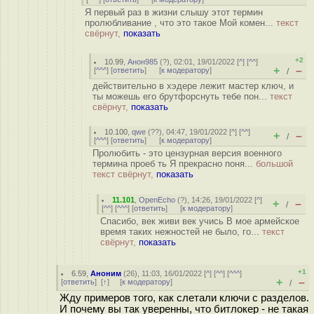
Я первый раз в жизни слышу этот термин
пролюбливание , что это такое Мой комен...
текст
свёрнут,
показать
+2
10.99
,
Анон985
(
?
), 02:01, 19/01/2022 [
^
] [
^^
]
+
–
[
^^^
] [
ответить
]
[
к модератору
]
/
действительно в хэдере лежит мастер ключ, и
ты можешь его брутфорснуть тебе пон...
текст
свёрнут,
показать
10.100
,
qwe
(
??
), 04:47, 19/01/2022 [
^
] [
^^
]
+
–
/
[
^^^
] [
ответить
]
[
к модератору
]
Пролюбить - это цензурная версия военного
термина проеб ть Я прекрасно поня...
большой
текст свёрнут,
показать
11.101
,
OpenEcho
(
?
), 14:26, 19/01/2022 [
^
]
+
–
/
[
^^
] [
^^^
] [
ответить
]
[
к модератору
]
Спасибо, век живи век учись В мое армейское
время таких нежностей не было, го...
текст
свёрнут,
показать
+1
6.59
,
Аноним
(
26
), 11:03, 16/01/2022 [
^
] [
^^
] [
^^^
]
+
–
[
ответить
]
[
↑
] [
к модератору
]
/
Жду примеров того, как слетали ключи с разделов.
И почему вы так уверенны, что битлокер - не такая