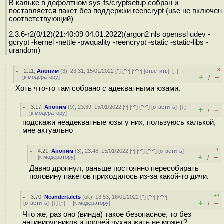
В кальке в дефолтном sys-fs/cryptsetup собран и
поставляется пакет без поддержки reencrypt (use не включен
соответствующий)
2.3.6-r2(0/12)(21:40:09 04.01.2022)(argon2 nls openssl udev -
gcrypt -kernel -nettle -pwquality -reencrypt -static -static-libs -
urandom)
–3
2.11
,
Аноним
(
3
), 23:31, 15/01/2022 [
^
] [
^^
] [
^^^
] [
ответить
]
[
↓
]
+
–
[
к модератору
]
/
Хоть что-то там собрано с адекватными юзами.
3.17
,
Аноним
(
9
), 23:39, 15/01/2022 [
^
] [
^^
] [
^^^
] [
ответить
]
[
↓
]
+
–
/
[
к модератору
]
подскажи неадекватные юзы у них, пользуюсь калькой,
мне актуально
–1
4.21
,
Аноним
(
3
), 23:48, 15/01/2022 [
^
] [
^^
] [
^^^
] [
ответить
]
+
–
[
к модератору
]
/
Давно дропнул, раньше постоянно пересобирать
половину пакетов приходилось из-за какой-то дичи.
+1
3.70
,
Neandertalets
(
ok
), 13:53, 16/01/2022 [
^
] [
^^
] [
^^^
]
+
–
[
ответить
]
[
↓
] [
↑
] [
к модератору
]
/
Что же, раз оно (винда) такое безопасное, то без
антивирусников и прочей чухни жить не может?