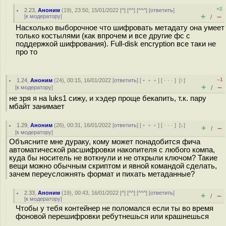
+2
2.23
,
Аноним
(
19
), 23:50, 15/01/2022 [
^
] [
^^
] [
^^^
] [
ответить
]
+
–
[
к модератору
]
/
Насколько выборочное что шифровать метадату она умеет
только костылями (как впрочем и все другие фс с
поддержкой шифрования). Full-disk encryption все таки не
про то
–1
1.24
,
Аноним
(
24
), 00:15, 16/01/2022 [
ответить
] [
﹢﹢﹢
] [
· · ·
]
[
↑
]
+
–
[
к модератору
]
/
не зря я на luks1 сижу, и хэдер проще бекапить, т.к. пару
мбайт занимает
1.29
,
Аноним
(
26
), 00:31, 16/01/2022 [
ответить
] [
﹢﹢﹢
] [
· · ·
]
[
↓
]
+
–
/
[
к модератору
]
Объясните мне дураку, кому может понадобится фича
автоматической расшифровки накопителя с любого компа,
куда бы носитель не воткнули и не открыли ключом? Такие
вещи можно обычным скриптом и явной командой сделать,
зачем переусложнять формат и пихать метаданные?
2.33
,
Аноним
(
19
), 00:43, 16/01/2022 [
^
] [
^^
] [
^^^
] [
ответить
]
+
–
/
[
к модератору
]
Чтобы у тебя контейнер не поломался если ты во время
фоновой перешифровки ребутнешься или крашнешься