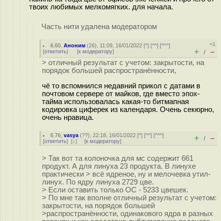
твоих любимых мелкомягких. для начала.
Часть нити удалена модератором
+1
6.60
,
Аноним
(
26
), 11:09, 16/01/2022 [
^
] [
^^
] [
^^^
]
+
–
[
ответить
]
[
к модератору
]
/
> отличный результат с учетом: закрытости, на
порядок большей распространённости,
чё то вспомнился недавний прикол с датами в
почтовом сервере от майков, где вместо эпох-
тайма использовалась какая-то битмапная
кодировка циферек из календаря. Очень секюрно,
очень нравица.
6.76
,
vasya
(
??
), 22:18, 16/01/2022 [
^
] [
^^
] [
^^^
]
+
–
/
[
ответить
]
[
↓
] [
к модератору
]
> Так вот та колоночка для мс содержит 661
продукт. А для линуха 23 продукта. В линухе
практически > всё ядреное, ну и мелочевка утил-
линух. По ядру линуха 2729 цве.
> Если оставить только ОС - 5233 цвешек.
> По мне так вполне отличный результат с учетом:
закрытости, на порядок большей
>распространённости, одинакового ядра в разных