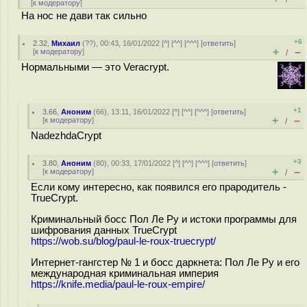
[
к модератору
]
На нос не дави так сильно
+6
2.32
,
Михаил
(
??
), 00:43, 16/01/2022 [
^
] [
^^
] [
^^^
] [
ответить
]
+
–
[
к модератору
]
/
Нормальными — это Veracrypt.
+1
3.66
,
Аноним
(
66
), 13:11, 16/01/2022 [
^
] [
^^
] [
^^^
] [
ответить
]
+
–
[
к модератору
]
/
NadezhdaCrypt
+3
3.80
,
Аноним
(
80
), 00:33, 17/01/2022 [
^
] [
^^
] [
^^^
] [
ответить
]
+
–
[
к модератору
]
/
Если кому интересно, как появился его прародитель -
TrueCrypt.
Криминальный босс Пол Ле Ру и истоки программы для
шифрования данных TrueCrypt
https://wob.su/blog/paul-le-roux-truecrypt/
Интернет-гангстер № 1 и босс даркнета: Пол Ле Ру и его
международная криминальная империя
https://knife.media/paul-le-roux-empire/