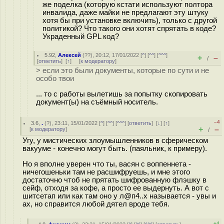
же поделка (которую кстати используют полтора
инвалида, даже майки не предлагают эту штуку
хотя бы при установке включить), только с другой
политикой? Что такого они хотят спрятать в коде?
Украденный GPL код?
5.92
,
Алексей
(
??
), 20:12, 17/01/2022 [
^
] [
^^
] [
^^^
]
+
–
/
[
ответить
]
[
↑
] [
к модератору
]
> если это были документы, которые по сути и не
особо твои
... то с работы вылетишь за попытку скопировать
документ(ы) на съёмный носитель.
–4
3.6
,
.
(
?
), 23:11, 15/01/2022 [
^
] [
^^
] [
^^^
] [
ответить
]
[
↓
] [
↑
]
+
–
[
к модератору
]
/
Угу, у мистических злоумышленников в сферическом
вакууме - конечно могут быть. (паяльник, к примеру).
Но я вполне уверен что ты, васян с воппеннета -
ничегошеньки там не расшифруешь, и мне этого
достаточно чтоб не прятать шифрованную флэшку в
сейф, отходя за кофе, а просто ее выдернуть. А вот с
шитсетап или как там оно у л@п4..х называется - увы и
ах, но справится любой дятел вроде тебя.
+4