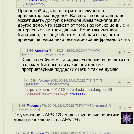
4.8
,
Аноним
(
3
), 23:21, 15/01/2022 [
^
] [
^^
] [
^^^
] [
ответить
]
+
–
[
к модератору
]
/
Продолжай и дальше верить в секурность
проприетарных поделок. Васян с впопенета вполне
может иметь доступ к необходимым технологиям,
другое дело, что зависит от того, насколько ценные и
интересные эти твои данные. Если там миллион
биткоинов, почаще об этом сообщай всем, вот и
проверишь, насколько безопасно зашифровано было.
5.54
,
Аноним
(
54
), 10:34, 16/01/2022 [
^
] [
^^
] [
^^^
]
+
–
/
[
ответить
]
[
к модератору
]
Конечно сейчас мы увидим ссылочки на новости по
взломам битлокера и какие они плохие
проприетарные подделки? Нет, я так не думаю.
6.84
,
Аноним
(
84
), 03:18, 17/01/2022 [
^
] [
^^
] [
^^^
]
+
–
/
[
ответить
]
[
к модератору
]
https xakep ru 2017 02 23 bitlocker-hacking toc06 ...
большой текст свёрнут,
показать
3.34
,
Михаил
(
??
), 00:44, 16/01/2022 [
^
] [
^^
] [
^^^
] [
ответить
]
[
↑
]
+
–
/
[
к модератору
]
По умолчанию AES-128, через групповые политики
можно переключить на AES-256.
4.58
,
Онаним
(
?
), 11:00, 16/01/2022 [
^
] [
^^
] [
^^^
] [
ответить
]