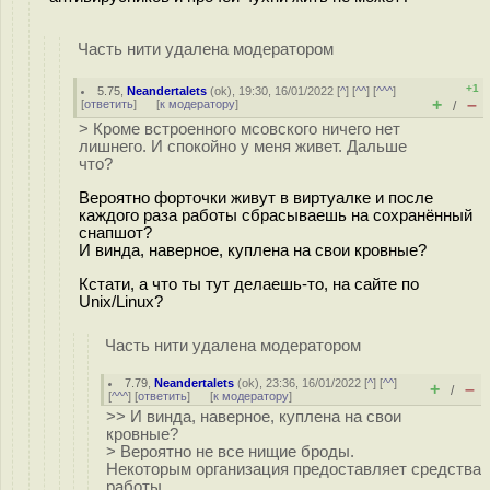
Часть нити удалена модератором
+1
5.75
,
Neandertalets
(
ok
), 19:30, 16/01/2022 [
^
] [
^^
] [
^^^
]
+
–
[
ответить
]
[
к модератору
]
/
> Кроме встроенного мсовского ничего нет
лишнего. И спокойно у меня живет. Дальше
что?
Вероятно форточки живут в виртуалке и после
каждого раза работы сбрасываешь на сохранённый
снапшот?
И винда, наверное, куплена на свои кровные?
Кстати, а что ты тут делаешь-то, на сайте по
Unix/Linux?
Часть нити удалена модератором
7.79
,
Neandertalets
(
ok
), 23:36, 16/01/2022 [
^
] [
^^
]
+
–
/
[
^^^
] [
ответить
]
[
к модератору
]
>> И винда, наверное, куплена на свои
кровные?
> Вероятно не все нищие броды.
Некоторым организация предоставляет средства
работы.