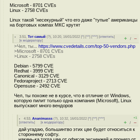
Microsoft - 8701 CVEs
Linux - 2758 CVEs
Linux такой "несекурный" что его даже "тупые" американцы
на бортовых компах МКС крутят
3.51
,
Тот самый
(
?
), 10:20, 16/01/2022 [
^
] [
^^
] [
^^^
] [
ответить
]
+
–
/
[
к модератору
]
>Чел, ты...
https://www.cvedetails.com/top-50-vendors.php
>Microsoft - 8701 CVEs
>Linux - 2758 CVEs
Debian - 5799 CVE
Redhat - 3999 CVE
Canonical - 3129 CVE
Fedoraproject - 2713 CVE
Opensuse - 2492 CVE
Чел, ты похоже не в курсе, что в отличие от Windows,
которую пилит только одна компания (Microsoft), Linux
выпускают много вендоров
+1
4.53
,
Ananimasss
(
?
), 10:32, 16/01/2022 [
^
] [
^^
] [
^^^
]
+
–
[
ответить
]
[
к модератору
]
/
дай угадаю, большинтво этих цве будет относиться к
стороннему софту.
накинь-ка тогда цве от офисов эксченжей и прочего от