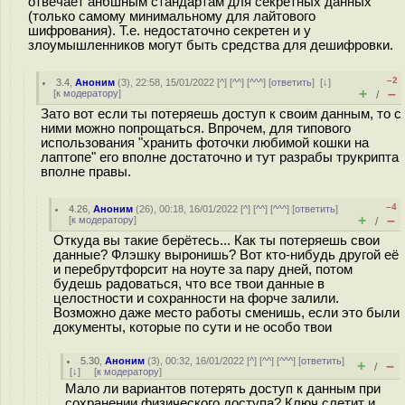
отвечает анбшным стандартам для секретных данных
(только самому минимальному для лайтового
шифрования). Т.е. недостаточно секретен и у
злоумышленников могут быть средства для дешифровки.
–2
3.4
,
Аноним
(
3
), 22:58, 15/01/2022 [
^
] [
^^
] [
^^^
] [
ответить
]
[
↓
]
+
–
[
к модератору
]
/
Зато вот если ты потеряешь доступ к своим данным, то с
ними можно попрощаться. Впрочем, для типового
использования "хранить фоточки любимой кошки на
лаптопе" его вполне достаточно и тут разрабы трукрипта
вполне правы.
–4
4.26
,
Аноним
(
26
), 00:18, 16/01/2022 [
^
] [
^^
] [
^^^
] [
ответить
]
+
–
[
к модератору
]
/
Откуда вы такие берётесь... Как ты потеряешь свои
данные? Флэшку выронишь? Вот кто-нибудь другой её
и перебрутфорсит на ноуте за пару дней, потом
будешь радоваться, что все твои данные в
целостности и сохранности на форче залили.
Возможно даже место работы сменишь, если это были
документы, которые по сути и не особо твои
5.30
,
Аноним
(
3
), 00:32, 16/01/2022 [
^
] [
^^
] [
^^^
] [
ответить
]
+
–
/
[
↓
] [
к модератору
]
Мало ли вариантов потерять доступ к данным при
сохранении физического доступа? Ключ слетит и