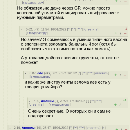
+
–
/
[
к модератору
]
Не обязательно даже через GP, можно просто
консольной утилитой инициировать шифрование с
нужными параметрами.
–1
5.62
,
.
(
?
), 11:54, 16/01/2022 [
^
] [
^^
] [
^^^
] [
ответить
]
+
–
[
к модератору
]
/
Но зачем? Я сомневаюсь в умении типичного васяна
с впопеннета взломать банальный xor (хотя бы
сообразить что это именно xor и как ломать).
А у товарищмайора свои инструменты, от них не
поможет.
6.87
,
edo
(
ok
), 06:15, 17/01/2022 [
^
] [
^^
] [
^^^
] [
ответить
]
+
–
/
[
к модератору
]
и какие же инструменты взлома aes есть у
товарища майора?
+1
7.95
,
Аноним
(
-
), 20:59, 17/01/2022 [
^
] [
^^
] [
^^^
]
+
–
[
ответить
]
[
к модератору
]
/
Очень секретные. О которых он и сам не
подозревает
2.19
,
Аноним
(
19
), 23:47, 15/01/2022 [
^
] [
^^
] [
^^^
] [
ответить
]
[
↑
]
+
–
/