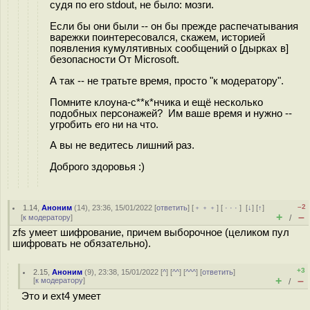
судя по его stdout, не было: мозги.
Если бы они были -- он бы прежде распечатывания
варежки поинтересовался, скажем, историей
появления кумулятивных сообщений о [дырках в]
безопасности От Microsoft.
А так -- не тратьте время, просто "к модератору".
Помните клоуна-с**к*нчика и ещё несколько
подобных персонажей? Им ваше время и нужно --
угробить его ни на что.
А вы не ведитесь лишний раз.
Доброго здоровья :)
–2
1.14
,
Аноним
(
14
), 23:36, 15/01/2022 [
ответить
] [
﹢﹢﹢
] [
· · ·
]
[
↓
] [
↑
]
+
–
[
к модератору
]
/
zfs умеет шифрование, причем выборочное (целиком пул
шифровать не обязательно).
+3
2.15
,
Аноним
(
9
), 23:38, 15/01/2022 [
^
] [
^^
] [
^^^
] [
ответить
]
+
–
[
к модератору
]
/
Это и ext4 умеет