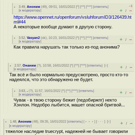
–1
3.49
,
Аноним
(
49
), 09:51, 16/01/2022 [
^
] [
^^
] [
^^^
] [
ответить
]
+
–
[
к модератору
]
/
https://www.opennet.ru/openforum/vsluhforumID3/126439.ht
ml#44
А некоторые вообще думают в другую сторону.
3.52
,
Vasyan2
(
ok
), 10:23, 16/01/2022 [
^
] [
^^
] [
^^^
] [
ответить
]
+
–
/
[
к модератору
]
Как правила нарушать так только из-под анонима?
2.57
,
Онаним
(
?
), 10:58, 16/01/2022 [
^
] [
^^
] [
^^^
] [
ответить
]
[
↑
]
+
–
/
[
к модератору
]
Так всё и было нормально предусмотрено, просто кто-то
надеялся, что это обнаружено не будет.
3.63
,
.
(
?
), 11:57, 16/01/2022 [
^
] [
^^
] [
^^^
] [
ответить
]
+
–
/
[
к модератору
]
Чувак - в твою сторону бежит (педобиржпг) некто
Хэнлон. Недобро лыбится, машет опасной бритвой...
1.48
,
Аноним
(
48
), 09:35, 16/01/2022 [
ответить
] [
﹢﹢﹢
] [
· · ·
]
[
↑
]
+
–
/
[
к модератору
]
тяжелое наследие truecrypt, надежней не бывает говорили