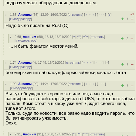
подразумевает оборудование доверенным.
–1
1.65
,
Аноним
(
66
), 13:09, 16/01/2022 [
ответить
] [
﹢﹢﹢
] [
· · ·
]
[
↓
]
+
–
[
к модератору
]
/
Надо было писать на Rust (C)
2.68
,
Аноним
(
68
), 13:13, 16/01/2022 [
^
] [
^^
] [
^^^
] [
ответить
]
+
–
/
[
к модератору
]
... и быть фанатом местоимений.
1.74
,
Аноним
(
-
), 17:49, 16/01/2022 [
ответить
] [
﹢﹢﹢
] [
· · ·
]
[
↑
]
+
–
/
[
к модератору
]
богомерзкий гитлаб клоудфларью заблокировался . бггга
1.90
,
Аноним
(
90
), 14:24, 17/01/2022 [
ответить
] [
﹢﹢﹢
] [
· · ·
]
+
–
/
[
к модератору
]
Вы тут обсуждаете хорошо это или нет, а мне надо
расшифровать свой старый диск на LUKS, от которого забыл
пароль. Комп стоит в шкафу уже лет 7, ждет своего часа,
типа вот этого.
Только, судя по новости, все равно надо вводить пароль, что
бы активировать уязвимость.
Эххх.
2.91
,
Аноним
(
91
), 16:50, 17/01/2022 [
^
] [
^^
] [
^^^
] [
ответить
]
+
–