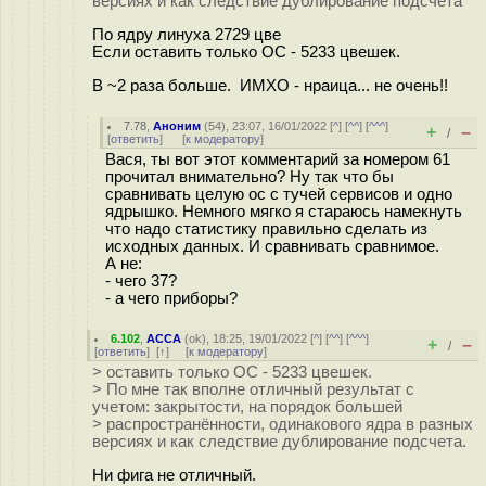
версиях и как следствие дублирование подсчета
По ядру линуха 2729 цве
Если оставить только ОС - 5233 цвешек.
В ~2 раза больше. ИМХО - нраица... не очень!!
7.78
,
Аноним
(
54
), 23:07, 16/01/2022 [
^
] [
^^
] [
^^^
]
+
–
/
[
ответить
]
[
к модератору
]
Вася, ты вот этот комментарий за номером 61
прочитал внимательно? Ну так что бы
сравнивать целую ос с тучей сервисов и одно
ядрышко. Немного мягко я стараюсь намекнуть
что надо статистику правильно сделать из
исходных данных. И сравнивать сравнимое.
А не:
- чего 37?
- а чего приборы?
6.102
,
ACCA
(
ok
), 18:25, 19/01/2022 [
^
] [
^^
] [
^^^
]
+
–
/
[
ответить
]
[
↑
] [
к модератору
]
> оставить только ОС - 5233 цвешек.
> По мне так вполне отличный результат с
учетом: закрытости, на порядок большей
> распространённости, одинакового ядра в разных
версиях и как следствие дублирование подсчета.
Ни фига не отличный.