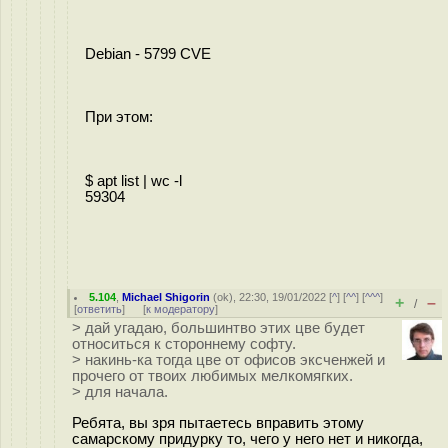
Debian - 5799 CVE
При этом:
$ apt list | wc -l
59304
5.104
,
Michael Shigorin
(
ok
), 22:30, 19/01/2022 [
^
] [
^^
] [
^^^
]
+
–
/
[
ответить
]
[
к модератору
]
> дай угадаю, большинтво этих цве будет
относиться к стороннему софту.
> накинь-ка тогда цве от офисов эксченжей и
прочего от твоих любимых мелкомягких.
> для начала.
Ребята, вы зря пытаетесь вправить этому
самарскому придурку то, чего у него нет и никогда,