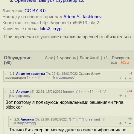
OpenNews: Выпуск Cryptsetup 2.0
Лицензия:
CC BY 3.0
Наводку на новость прислал
Artem S. Tashkinov
Короткая ссылка: https://opennet.ru/56513-luks2
Ключевые слова:
luks2
,
crypt
При перепечатке указание ссылки на opennet.ru обязательно
Обсуждение
Ajax
|
1 уровень
|
Линейный
|
+/-
|
Раскрыть
(90)
всё
|
RSS
1.1
,
А где же каменты
(
?
), 22:41, 15/01/2022
Скрыто ботом-
–4
+
–
модератором
[
﹢﹢﹢
] [
· · ·
] [
к модератору
]
/
–24
1.2
,
Аноним
(
2
), 22:51, 15/01/2022 [
ответить
] [
﹢﹢﹢
] [
· · ·
]
[
↓
]
+
–
[
к модератору
]
/
Вот поэтому я пользуюсь нормальными решениями типа
bitlocker
+6
2.3
,
Аноним
(
3
), 22:56, 15/01/2022 [
^
] [
^^
] [
^^^
] [
ответить
]
[
↓
]
+
–
[
к модератору
]
/
Только битлогер по-моему даже по силе шифрования не