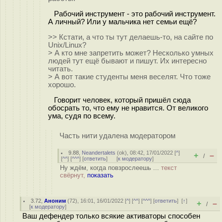
Рабочий инструмент - это рабочий инструмент.
А личный? Или у мальчика нет семьи ещё?
>> Кстати, а что ты тут делаешь-то, на сайте по
Unix/Linux?
> А кто мне запретить может? Несколько умных
людей тут ещё бывают и пишут. Их интересно
читать.
> А вот такие студенты меня веселят. Что тоже
хорошо.
Говорит человек, который пришёл сюда
обосрать то, что ему не нравится. От великого
ума, судя по всему.
Часть нити удалена модератором
9.88
,
Neandertalets
(
ok
), 08:42, 17/01/2022 [
^
]
+
–
/
[
^^
] [
^^^
] [
ответить
]
[
к модератору
]
Ну ждём, когда повзрослеешь ...
текст
свёрнут,
показать
3.72
,
Аноним
(
72
), 16:01, 16/01/2022 [
^
] [
^^
] [
^^^
] [
ответить
]
[
↑
]
+
–
/
[
к модератору
]
Ваш дефендер только всякие активаторы способен