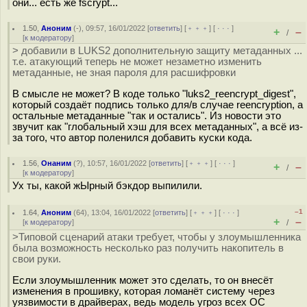
они... есть же fscrypt...
1.50
,
Аноним
(
-
), 09:57, 16/01/2022 [
ответить
] [
﹢﹢﹢
] [
· · ·
]
+
–
/
[
к модератору
]
> добавили в LUKS2 дополнительную защиту метаданных ...
т.е. атакующий теперь не может незаметно изменить
метаданные, не зная пароля для расшифровки
В смысле не может? В коде только "luks2_reencrypt_digest",
который создаёт подпись только для/в случае reencryption, а
остальные метаданные "так и остались". Из новости это
звучит как "глобальный хэш для всех метаданных", а всё из-
за того, что автор поленился добавить куски кода.
1.56
,
Онаним
(
?
), 10:57, 16/01/2022 [
ответить
] [
﹢﹢﹢
] [
· · ·
]
+
–
/
[
к модератору
]
Ух ты, какой жЫрный бэкдор выпилили.
–1
1.64
,
Аноним
(
64
), 13:04, 16/01/2022 [
ответить
] [
﹢﹢﹢
] [
· · ·
]
+
–
[
к модератору
]
/
>Типовой сценарий атаки требует, чтобы у злоумышленника
была возможность несколько раз получить накопитель в
свои руки.
Если злоумышленник может это сделать, то он внесёт
изменения в прошивку, которая ломанёт систему через
уязвимости в драйверах, ведь модель угроз всех ОС