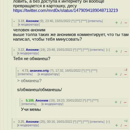
ловить, а без доступа к интернету он вообще
превращается в картошку, десу
https://twitter.com/mrd0x/status/1479094189048713219
3.18
,
Аноним
(
9
), 23:40, 15/01/2022 [
^
] [
^^
] [
^^^
] [
ответить
]
+
–
/
[
к модератору
]
человек-аноним
выше толпа таких же анонимов комментирует, что ты там
написал, чтобы тебя минусовать?
3.22
,
Аноним
(
19
), 23:48, 15/01/2022 [
^
] [
^^
] [
^^^
] [
ответить
]
[
↓
]
+
–
/
[
к модератору
]
Тебя не обманеш?
–2
4.73
,
ананим.orig
(
?
), 17:32, 16/01/2022 [
^
] [
^^
] [
^^^
]
+
–
[
ответить
]
[
к модератору
]
/
> обманеш?
s/обманеш/обманешь/
5.105
,
Аноним
(
19
), 18:23, 20/01/2022 [
^
] [
^^
] [
^^^
]
+
–
/
[
ответить
]
[
к модератору
]
Учи мемы
+2
3.25
,
Аноним
(
25
), 00:16, 16/01/2022 [
^
] [
^^
] [
^^^
] [
ответить
]
[
↑
]
+
–
[
к модератору
]
/