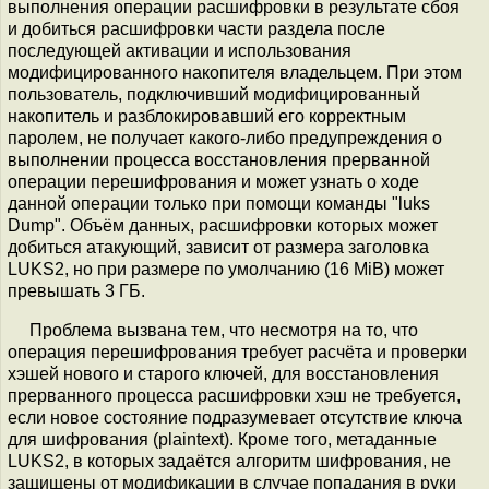
выполнения операции расшифровки в результате сбоя
и добиться расшифровки части раздела после
последующей активации и использования
модифицированного накопителя владельцем. При этом
пользователь, подключивший модифицированный
накопитель и разблокировавший его корректным
паролем, не получает какого-либо предупреждения о
выполнении процесса восстановления прерванной
операции перешифрования и может узнать о ходе
данной операции только при помощи команды "luks
Dump". Объём данных, расшифровки которых может
добиться атакующий, зависит от размера заголовка
LUKS2, но при размере по умолчанию (16 MiB) может
превышать 3 ГБ.
Проблема вызвана тем, что несмотря на то, что
операция перешифрования требует расчёта и проверки
хэшей нового и старого ключей, для восстановления
прерванного процесса расшифровки хэш не требуется,
если новое состояние подразумевает отсутствие ключа
для шифрования (plaintext). Кроме того, метаданные
LUKS2, в которых задаётся алгоритм шифрования, не
защищены от модификации в случае попадания в руки