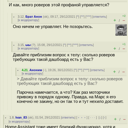
И как, много роверов этой профаной управляется?
+2
3.12
,
Брат Анон
(
ok
), 09:17, 29/12/2021 [
^
] [
^^
] [
^^^
] [
ответить
]
+
–
[
к модератору
]
/
Оно ничем не управляет. Не позорьтесь.
+1
3.15
,
ыы
(
?
), 15:08, 29/12/2021 [
^
] [
^^
] [
^^^
] [
ответить
]
+
–
[
к модератору
]
/
Давайте приблизим вопрос к телу: сколько роверов
требующих такой дашбоард есть у Вас?
4.21
,
Аноним
(
-
), 19:26, 30/12/2021 [
^
] [
^^
] [
^^^
] [
ответить
]
+
–
/
[
к модератору
]
> Давайте приблизим вопрос к телу: сколько роверов
требующих такой дашбоард есть у Вас?
Парочка намечается, а что? Как раз моторчики
привожу в порядок одному. Правда, на Марс я его
конечно не закину, но он так то и тут нехило доставит.
1.8
,
Ivan_83
(
ok
), 01:54, 29/12/2021 [
ответить
] [
﹢﹢﹢
] [
· · ·
]
[
↓
] [
↑
]
+
–
/
[
к модератору
]
Home Assistant тоже имеет близкий функционал, хотя и