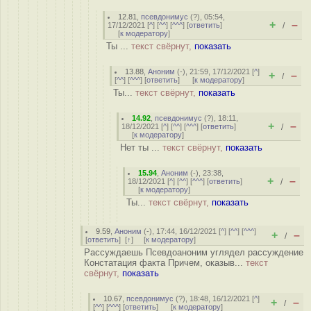
12.81
,
псевдонимус
(
?
), 05:54,
+
–
17/12/2021 [
^
] [
^^
] [
^^^
] [
ответить
]
/
[
к модератору
]
Ты ...
текст свёрнут,
показать
13.88
,
Аноним
(
-
), 21:59, 17/12/2021 [
^
]
+
–
/
[
^^
] [
^^^
] [
ответить
]
[
к модератору
]
Ты...
текст свёрнут,
показать
14.92
,
псевдонимус
(
?
), 18:11,
+
–
18/12/2021 [
^
] [
^^
] [
^^^
] [
ответить
]
/
[
к модератору
]
Нет ты ...
текст свёрнут,
показать
15.94
,
Аноним
(
-
), 23:38,
+
–
18/12/2021 [
^
] [
^^
] [
^^^
] [
ответить
]
/
[
к модератору
]
Ты...
текст свёрнут,
показать
9.59
,
Аноним
(
-
), 17:44, 16/12/2021 [
^
] [
^^
] [
^^^
]
+
–
/
[
ответить
]
[
↑
] [
к модератору
]
Рассуждаешь Псевдоаноним углядел рассуждение
Констатация факта Причем, оказыв...
текст
свёрнут,
показать
10.67
,
псевдонимус
(
?
), 18:48, 16/12/2021 [
^
]
+
–
/
[
^^
] [
^^^
] [
ответить
]
[
к модератору
]