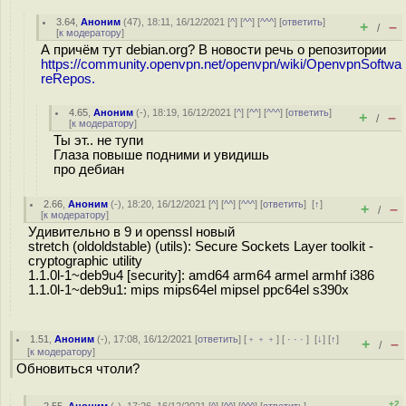
3.64
,
Аноним
(
47
), 18:11, 16/12/2021 [
^
] [
^^
] [
^^^
] [
ответить
]
+
–
/
[
к модератору
]
А причём тут debian.org? В новости речь о репозитории
https://community.openvpn.net/openvpn/wiki/OpenvpnSoftwa
reRepos.
4.65
,
Аноним
(
-
), 18:19, 16/12/2021 [
^
] [
^^
] [
^^^
] [
ответить
]
+
–
/
[
к модератору
]
Ты эт.. не тупи
Глаза повыше подними и увидишь
про дебиан
2.66
,
Аноним
(
-
), 18:20, 16/12/2021 [
^
] [
^^
] [
^^^
] [
ответить
]
[
↑
]
+
–
/
[
к модератору
]
Удивительно в 9 и openssl новый
stretch (oldoldstable) (utils): Secure Sockets Layer toolkit -
cryptographic utility
1.1.0l-1~deb9u4 [security]: amd64 arm64 armel armhf i386
1.1.0l-1~deb9u1: mips mips64el mipsel ppc64el s390x
1.51
,
Аноним
(
-
), 17:08, 16/12/2021 [
ответить
] [
﹢﹢﹢
] [
· · ·
]
[
↓
] [
↑
]
+
–
/
[
к модератору
]
Обновиться чтоли?
+2