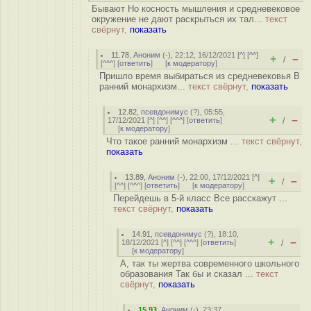
Бывают Но косность мышления и средневековое
окружение не дают раскрыться их тал...
текст
свёрнут,
показать
11.78
,
Аноним
(
-
), 22:12, 16/12/2021 [
^
] [
^^
]
+
–
/
[
^^^
] [
ответить
]
[
к модератору
]
Пришло время выбираться из средневековья В
ранний монархизм...
текст свёрнут,
показать
12.82
,
псевдонимус
(
?
), 05:55,
+
–
17/12/2021 [
^
] [
^^
] [
^^^
] [
ответить
]
/
[
к модератору
]
Что такое ранний монархизм ...
текст свёрнут,
показать
13.89
,
Аноним
(
-
), 22:00, 17/12/2021 [
^
]
+
–
/
[
^^
] [
^^^
] [
ответить
]
[
к модератору
]
Перейдешь в 5-й класс Все расскажут ...
текст свёрнут,
показать
14.91
,
псевдонимус
(
?
), 18:10,
+
–
18/12/2021 [
^
] [
^^
] [
^^^
] [
ответить
]
/
[
к модератору
]
А, так ты жертва современного школьного
образования Так бы и сказал ...
текст
свёрнут,
показать
15.93
,
Аноним
(
-
), 23:37,