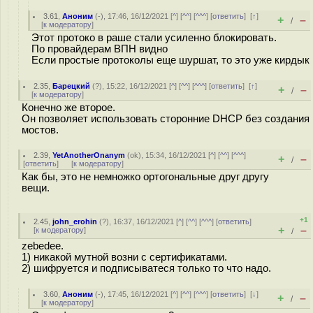
3.61
,
Аноним
(
-
), 17:46, 16/12/2021 [
^
] [
^^
] [
^^^
] [
ответить
]
[
↑
]
+
–
/
[
к модератору
]
Этот протоко в раше стали усиленно блокировать.
По провайдерам ВПН видно
Если простые протоколы еще шуршат, то это уже кирдык
2.35
,
Барецкий
(
?
), 15:22, 16/12/2021 [
^
] [
^^
] [
^^^
] [
ответить
]
[
↑
]
+
–
/
[
к модератору
]
Конечно же второе.
Он позволяет использовать сторонние DHCP без создания
мостов.
2.39
,
YetAnotherOnanym
(
ok
), 15:34, 16/12/2021 [
^
] [
^^
] [
^^^
]
+
–
/
[
ответить
]
[
к модератору
]
Как бы, это не немножко ортогональные друг другу
вещи.
+1
2.45
,
john_erohin
(
?
), 16:37, 16/12/2021 [
^
] [
^^
] [
^^^
] [
ответить
]
+
–
[
к модератору
]
/
zebedee.
1) никакой мутной возни с сертификатами.
2) шифруется и подписыватеся только то что надо.
3.60
,
Аноним
(
-
), 17:45, 16/12/2021 [
^
] [
^^
] [
^^^
] [
ответить
]
[
↓
]
+
–
/
[
к модератору
]