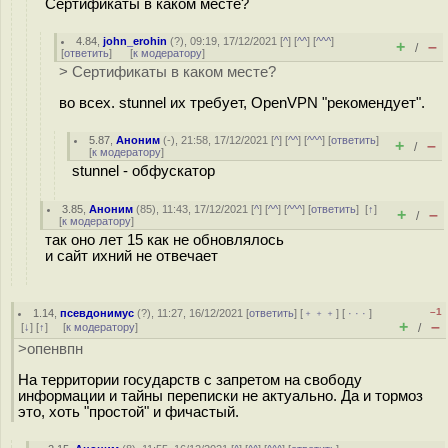
Сертификаты в каком месте?
4.84
,
john_erohin
(
?
), 09:19, 17/12/2021 [
^
] [
^^
] [
^^^
]
+
–
/
[
ответить
]
[
к модератору
]
> Сертификаты в каком месте?
во всех. stunnel их требует, OpenVPN "рекомендует".
5.87
,
Аноним
(
-
), 21:58, 17/12/2021 [
^
] [
^^
] [
^^^
] [
ответить
]
+
–
/
[
к модератору
]
stunnel - обфускатор
3.85
,
Аноним
(
85
), 11:43, 17/12/2021 [
^
] [
^^
] [
^^^
] [
ответить
]
[
↑
]
+
–
/
[
к модератору
]
так оно лет 15 как не обновлялось
и сайт ихний не отвечает
–1
1.14
,
псевдонимус
(
?
), 11:27, 16/12/2021 [
ответить
] [
﹢﹢﹢
] [
· · ·
]
+
–
[
↓
] [
↑
] [
к модератору
]
/
>опенвпн
На территории государств с запретом на свободу
информации и тайны переписки не актуально. Да и тормоз
это, хоть "простой" и фичастый.