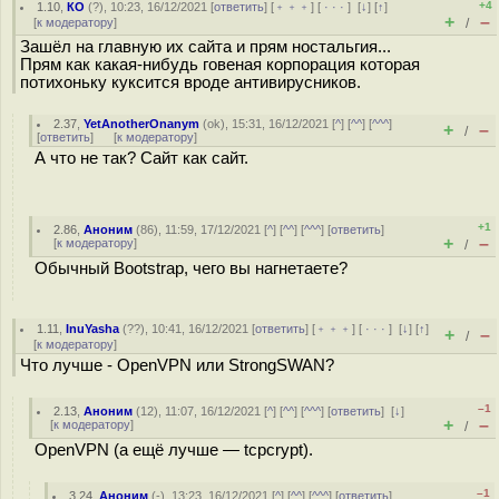
+4
1.10
,
КО
(
?
), 10:23, 16/12/2021 [
ответить
] [
﹢﹢﹢
] [
· · ·
]
[
↓
] [
↑
]
+
–
[
к модератору
]
/
Зашёл на главную их сайта и прям ностальгия...
Прям как какая-нибудь говеная корпорация которая
потихоньку куксится вроде антивирусников.
2.37
,
YetAnotherOnanym
(
ok
), 15:31, 16/12/2021 [
^
] [
^^
] [
^^^
]
+
–
/
[
ответить
]
[
к модератору
]
А что не так? Сайт как сайт.
+1
2.86
,
Аноним
(
86
), 11:59, 17/12/2021 [
^
] [
^^
] [
^^^
] [
ответить
]
+
–
[
к модератору
]
/
Обычный Bootstrap, чего вы нагнетаете?
1.11
,
InuYasha
(
??
), 10:41, 16/12/2021 [
ответить
] [
﹢﹢﹢
] [
· · ·
]
[
↓
] [
↑
]
+
–
/
[
к модератору
]
Что лучше - OpenVPN или StrongSWAN?
–1
2.13
,
Аноним
(
12
), 11:07, 16/12/2021 [
^
] [
^^
] [
^^^
] [
ответить
]
[
↓
]
+
–
[
к модератору
]
/
OpenVPN (а ещё лучше — tcpcrypt).
–1
3.24
,
Аноним
(
-
), 13:23, 16/12/2021 [
^
] [
^^
] [
^^^
] [
ответить
]