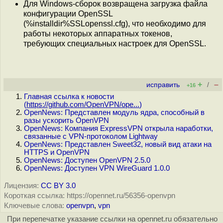
Для Windows-сборок возвращена загрузка файла
конфигурации OpenSSL
(%installdir%SSLopenssl.cfg), что необходимо для
работы некоторых аппаратных токенов,
требующих специальных настроек для OpenSSL.
+
–
исправить
/
+16
Главная ссылка к новости
(
https://github.com/OpenVPN/ope...
)
OpenNews: Представлен модуль ядра, способный в
разы ускорить OpenVPN
OpenNews: Компания ExpressVPN открыла наработки,
связанные с VPN-протоколом Lightway
OpenNews: Представлен Sweet32, новый вид атаки на
HTTPS и OpenVPN
OpenNews: Доступен OpenVPN 2.5.0
OpenNews: Доступен VPN WireGuard 1.0.0
Лицензия:
CC BY 3.0
Короткая ссылка: https://opennet.ru/56356-openvpn
Ключевые слова:
openvpn
,
vpn
При перепечатке указание ссылки на opennet.ru обязательно