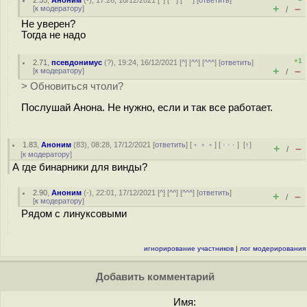
2.55
,
Аноним
(
-
), 17:26, 16/12/2021 [
^
] [
^^
] [
^^^
] [
ответить
]
+
–
[
к модератору
]
/
Не уверен?
Тогда не надо
+1
2.71
,
псевдонимус
(
?
), 19:24, 16/12/2021 [
^
] [
^^
] [
^^^
] [
ответить
]
+
–
[
к модератору
]
/
> Обновиться чтоли?
Послушай Анона. Не нужно, если и так все работает.
1.83
,
Аноним
(
83
), 08:28, 17/12/2021 [
ответить
] [
﹢﹢﹢
] [
· · ·
]
[
↑
]
+
–
/
[
к модератору
]
А где бинарники для винды?
2.90
,
Аноним
(
-
), 22:01, 17/12/2021 [
^
] [
^^
] [
^^^
] [
ответить
]
+
–
/
[
к модератору
]
Рядом с линуксовыми
игнорирование участников
|
лог модерирования
Добавить комментарий
Имя: