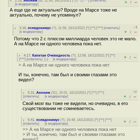
2.15
,
Аноним
(
8
), 11:55, 16/12/2021 [
^
] [
^^
] [
^^^
] [
ответить
]
+
–
/
[
к модератору
]
А еще где не актуально? Вроде на Марсе тоже не
актуально, почему не упомянул?
–1
3.16
,
псевдонимус
(
?
), 11:58, 16/12/2021 [
^
] [
^^
] [
^^^
] [
ответить
]
+
–
[
к модератору
]
/
Потому что 2 с плюсом миллиарда человек это не мало.
А на Марсе ни одного человека пока нет.
4.17
,
Капитан Очевидность
(
?
), 12:06, 16/12/2021 [
^
] [
^^
]
+
–
/
[
^^^
] [
ответить
]
[
↓
] [
к модератору
]
> А на Марсе ни одного человека пока нет
И ты, конечно, там был и своими глазами это
видел?
+2
5.31
,
Аноним
(
31
), 15:01, 16/12/2021 [
^
] [
^^
] [
^^^
]
+
–
[
ответить
]
[
к модератору
]
/
Свой мозг вы тоже не видели, но очевидно, в его
существовании не сомневаетесь.
5.41
,
псевдонимус
(
?
), 15:48, 16/12/2021 [
^
] [
^^
] [
^^^
]
+
–
/
[
ответить
]
[
к модератору
]
>> А на Марсе ни одного человека пока нет
> И ты, конечно, там был и своими глазами это
видел?