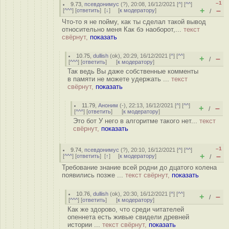
–1
9.73
,
псевдонимус
(
?
), 20:08, 16/12/2021 [
^
] [
^^
]
+
–
[
^^^
] [
ответить
]
[
↓
] [
к модератору
]
/
Что-то я не пойму, как ты сделал такой вывод
относительно меня Как бэ наоборот,...
текст
свёрнут,
показать
10.75
,
dullish
(
ok
), 20:29, 16/12/2021 [
^
] [
^^
]
+
–
/
[
^^^
] [
ответить
]
[
к модератору
]
Так ведь Вы даже собственные комменты
в памяти не можете удержать ...
текст
свёрнут,
показать
11.79
,
Аноним
(
-
), 22:13, 16/12/2021 [
^
] [
^^
]
+
–
/
[
^^^
] [
ответить
]
[
к модератору
]
Это бот У него в алгоритме такого нет...
текст
свёрнут,
показать
–1
9.74
,
псевдонимус
(
?
), 20:10, 16/12/2021 [
^
] [
^^
]
+
–
[
^^^
] [
ответить
]
[
↑
] [
к модератору
]
/
Требование знание всей родни до дцатого колена
появились позже ...
текст свёрнут,
показать
10.76
,
dullish
(
ok
), 20:30, 16/12/2021 [
^
] [
^^
]
+
–
/
[
^^^
] [
ответить
]
[
к модератору
]
Как же здорово, что среди читателей
опеннета есть живые свидели древней
истории ...
текст свёрнут,
показать