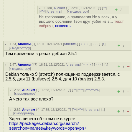
10.80
,
Аноним
(
-
), 22:16, 16/12/2021 [
^
] [
^^
]
+
–
/
[
^^^
] [
ответить
]
[
к модератору
]
Не требование, а привелегия Не у всех, а у
высшего сословия Твой друг узбег из в...
текст
свёрнут,
показать
1.23
,
Аноним
(
-
), 13:11, 16/12/2021 [
ответить
] [
﹢﹢﹢
] [
· · ·
]
[
↑
]
+
–
/
[
к модератору
]
Тем временем в репах дебиан 2.5.1
1.47
,
Аноним
(
47
), 16:51, 16/12/2021 [
ответить
] [
﹢﹢﹢
] [
· · ·
]
[
↓
]
+
–
/
[
к модератору
]
Debian только 9 (stretch) полноценно поддерживается, с
2.5.5, для 11 (bullseye) 2.5.4, для 10 (buster) 2.5.3.
2.56
,
Аноним
(
-
), 17:38, 16/12/2021 [
^
] [
^^
] [
^^^
] [
ответить
]
+
–
/
[
к модератору
]
А чего так все плохо?
2.62
,
Аноним
(
-
), 17:55, 16/12/2021 [
^
] [
^^
] [
^^^
] [
ответить
]
[
↓
]
+
–
/
[
к модератору
]
Здесь ничего об этом не в курсе
https://packages.debian.org/search?
searchon=names&keywords=openvpn+