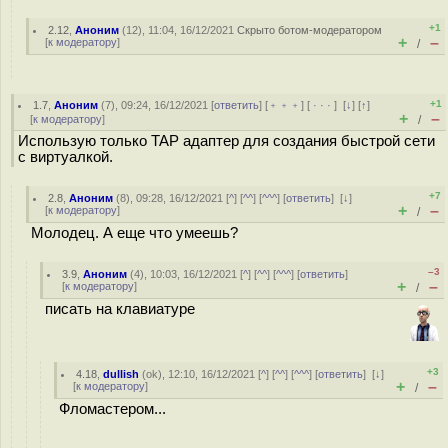
+1
2.12
,
Аноним
(
12
), 11:04, 16/12/2021
Скрыто ботом-модератором
+
–
[
к модератору
]
/
+1
1.7
,
Аноним
(
7
), 09:24, 16/12/2021 [
ответить
] [
﹢﹢﹢
] [
· · ·
]
[
↓
] [
↑
]
+
–
[
к модератору
]
/
Использую только TAP адаптер для создания быстрой сети
с виртуалкой.
+7
2.8
,
Аноним
(
8
), 09:28, 16/12/2021 [
^
] [
^^
] [
^^^
] [
ответить
]
[
↓
]
+
–
[
к модератору
]
/
Молодец. А еще что умеешь?
–3
3.9
,
Аноним
(
4
), 10:03, 16/12/2021 [
^
] [
^^
] [
^^^
] [
ответить
]
+
–
[
к модератору
]
/
писать на клавиатуре
+3
4.18
,
dullish
(
ok
), 12:10, 16/12/2021 [
^
] [
^^
] [
^^^
] [
ответить
]
[
↓
]
+
–
[
к модератору
]
/
Фломастером...