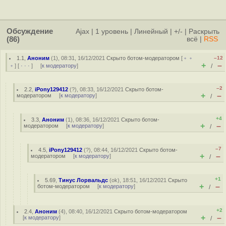
Обсуждение
Ajax
|
1 уровень
|
Линейный
|
+/-
|
Раскрыть
(86)
всё
|
RSS
1.1
,
Аноним
(
1
), 08:31, 16/12/2021
Скрыто ботом-модератором
[
﹢﹢
–12
+
–
﹢
] [
· · ·
] [
к модератору
]
/
–2
2.2
,
iPony129412
(
?
), 08:33, 16/12/2021
Скрыто ботом-
+
–
модератором
[
к модератору
]
/
+4
3.3
,
Аноним
(
1
), 08:36, 16/12/2021
Скрыто ботом-
+
–
модератором
[
к модератору
]
/
–7
4.5
,
iPony129412
(
?
), 08:44, 16/12/2021
Скрыто ботом-
+
–
модератором
[
к модератору
]
/
+1
5.69
,
Тинус Лорвальдс
(
ok
), 18:51, 16/12/2021
Скрыто
+
–
ботом-модератором
[
к модератору
]
/
+2
2.4
,
Аноним
(
4
), 08:40, 16/12/2021
Скрыто ботом-модератором
+
–
[
к модератору
]
/