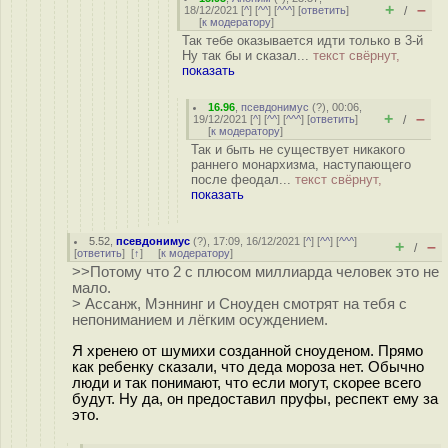
+
–
18/12/2021 [
^
] [
^^
] [
^^^
] [
ответить
]
/
[
к модератору
]
Так тебе оказывается идти только в 3-й
Ну так бы и сказал...
текст свёрнут,
показать
16.96
,
псевдонимус
(
?
), 00:06,
+
–
19/12/2021 [
^
] [
^^
] [
^^^
] [
ответить
]
/
[
к модератору
]
Так и быть не существует никакого
раннего монархизма, наступающего
после феодал...
текст свёрнут,
показать
5.52
,
псевдонимус
(
?
), 17:09, 16/12/2021 [
^
] [
^^
] [
^^^
]
+
–
/
[
ответить
]
[
↑
] [
к модератору
]
>>Потому что 2 с плюсом миллиарда человек это не
мало.
> Ассанж, Мэннинг и Сноуден смотрят на тебя с
непониманием и лёгким осуждением.
Я хренею от шумихи созданной сноуденом. Прямо
как ребенку сказали, что деда мороза нет. Обычно
люди и так понимают, что если могут, скорее всего
будут. Ну да, он предоставил пруфы, респект ему за
это.