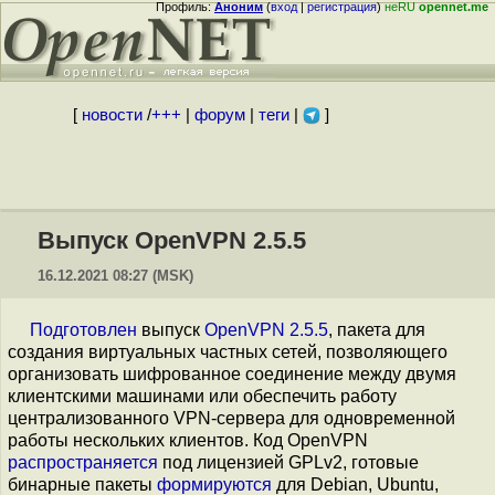
Профиль:
Аноним
(
вход
|
регистрация
)
неRU
opennet.me
[
новости
/
+++
|
форум
|
теги
|
]
Выпуск OpenVPN 2.5.5
16.12.2021 08:27 (MSK)
Подготовлен
выпуск
OpenVPN 2.5.5
, пакета для
создания виртуальных частных сетей, позволяющего
организовать шифрованное соединение между двумя
клиентскими машинами или обеспечить работу
централизованного VPN-сервера для одновременной
работы нескольких клиентов. Код OpenVPN
распространяется
под лицензией GPLv2, готовые
бинарные пакеты
формируются
для Debian, Ubuntu,