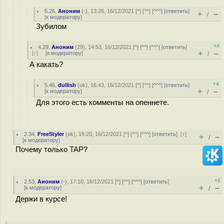
5.26
,
Аноним
(
-
), 13:26, 16/12/2021 [
^
] [
^^
] [
^^^
] [
ответить
]
+
–
/
[
к модератору
]
Зубилом
+4
4.29
,
Аноним
(
29
), 14:53, 16/12/2021 [
^
] [
^^
] [
^^^
] [
ответить
]
+
–
[
↑
] [
к модератору
]
/
А какать?
+4
5.46
,
dullish
(
ok
), 16:43, 16/12/2021 [
^
] [
^^
] [
^^^
] [
ответить
]
+
–
[
к модератору
]
/
Для этого есть комменты на опеннете.
2.34
,
FreeStyler
(
ok
), 15:20, 16/12/2021 [
^
] [
^^
] [
^^^
] [
ответить
]
[
↑
]
+
–
/
[
к модератору
]
Почему только TAP?
+2
2.53
,
Аноним
(
-
), 17:10, 16/12/2021 [
^
] [
^^
] [
^^^
] [
ответить
]
+
–
[
к модератору
]
/
Держи в курсе!