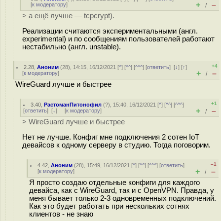
+
–
[
к модератору
]
/
> а ещё лучше — tcpcrypt).
Реализации считаются экспериментальными (англ.
experimental) и по сообщениям пользователей работают
нестабильно (англ. unstable).
+4
2.28
,
Аноним
(
28
), 14:15, 16/12/2021 [
^
] [
^^
] [
^^^
] [
ответить
]
[
↓
] [
↑
]
+
–
[
к модератору
]
/
WireGuard лучше и быстрее
+1
3.40
,
РастоманПитонофил
(
?
), 15:40, 16/12/2021 [
^
] [
^^
] [
^^^
]
+
–
[
ответить
]
[
↓
] [
к модератору
]
/
> WireGuard лучше и быстрее
Нет не лучше. Конфиг мне подключения 2 сотен IoT
девайсов к одному серверу в студию. Тогда поговорим.
–1
4.42
,
Аноним
(
28
), 15:49, 16/12/2021 [
^
] [
^^
] [
^^^
] [
ответить
]
+
–
[
к модератору
]
/
Я просто создаю отдельные конфиги для каждого
девайса, как с WireGuard, так и с OpenVPN. Правда, у
меня бывает только 2-3 одновременных подключений.
Как это будет работать при нескольких сотнях
клиентов - не знаю