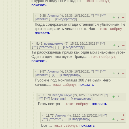
шкурах И ведут они стадо н...
текст свёрнут,
показать
9.38
,
Аноним
(
-
), 15:33, 16/12/2021 [
^
] [
^^
] [
^^^
]
+
–
/
[
ответить
]
[
к модератору
]
Когда содержание стада становится убыточным Не
грех и сократить численность Нап...
текст свёрнут,
показать
8.43
,
псевдонимус
(
?
), 15:52, 16/12/2021 [
^
] [
^^
]
+
–
/
[
^^^
] [
ответить
]
[
↑
] [
к модератору
]
Ты рассуждаешь прямо как один мой знакомый узбек
Один в один Без шуток Правда...
текст свёрнут,
показать
9.57
,
Аноним
(
-
), 17:39, 16/12/2021 [
^
] [
^^
] [
^^^
]
+
–
/
[
ответить
]
[
↓
] [
к модератору
]
Русские под монголами 300 лет были Чего
хочешь...
текст свёрнут,
показать
10.70
,
псевдонимус
(
?
), 18:53, 16/12/2021 [
^
]
+
–
/
[
^^
] [
^^^
] [
ответить
]
[
к модератору
]
Режь осетра ...
текст свёрнут,
показать
–1
11.77
,
Аноним
(
-
), 22:10, 16/12/2021 [
^
] [
^^
]
+
–
[
^^^
] [
ответить
]
[
к модератору
]
/
Бот ...
текст свёрнут,
показать