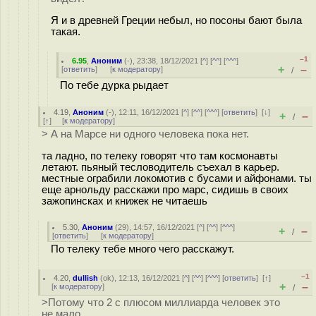
Я и в древней Греции небыл, но посоны бают была
такая.
–1
6.95
,
Аноним
(
-
), 23:38, 18/12/2021 [
^
] [
^^
] [
^^^
]
+
–
[
ответить
]
[
к модератору
]
/
По тебе дурка рыдает
4.19
,
Аноним
(
-
), 12:11, 16/12/2021 [
^
] [
^^
] [
^^^
] [
ответить
]
[
↓
]
+
–
/
[
↑
] [
к модератору
]
> А на Марсе ни одного человека пока нет.
та ладно, по телеку говорят что там космонавты
летают. пьяный тесловодитель съехал в карьер.
местные ограбили локомотив с бусами и айфонами. ты
еще арнольду расскажи про марс, сидишь в своих
зажопинсках и книжек не читаешь
5.30
,
Аноним
(
29
), 14:57, 16/12/2021 [
^
] [
^^
] [
^^^
]
+
–
/
[
ответить
]
[
к модератору
]
По телеку тебе много чего расскажут.
–1
4.20
,
dullish
(
ok
), 12:13, 16/12/2021 [
^
] [
^^
] [
^^^
] [
ответить
]
[
↑
]
+
–
[
к модератору
]
/
>Потому что 2 с плюсом миллиарда человек это
не мало.