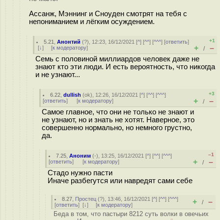
Ассанж, Мэннинг и Сноуден смотрят на тебя с
непониманием и лёгким осуждением.
+1
5.21
,
Анонтий
(
?
), 12:23, 16/12/2021 [
^
] [
^^
] [
^^^
] [
ответить
]
+
–
[
↓
] [
к модератору
]
/
Семь с половиной миллиардов человек даже не
знают кто эти люди. И есть вероятность, что никогда
и не узнают...
+3
6.22
,
dullish
(
ok
), 12:26, 16/12/2021 [
^
] [
^^
] [
^^^
]
+
–
[
ответить
]
[
к модератору
]
/
Самое главное, что они не только не знают и
не узнают, но и знать не хотят. Наверное, это
совершенно нормально, но немного грустно,
да.
–1
7.25
,
Аноним
(
-
), 13:25, 16/12/2021 [
^
] [
^^
] [
^^^
]
+
–
[
ответить
]
[
к модератору
]
/
Стадо нужно пасти
Иначе разбегутся или навредят сами себе
8.27
,
Простец
(
?
), 13:46, 16/12/2021 [
^
] [
^^
] [
^^^
]
+
–
/
[
ответить
]
[
↓
] [
к модератору
]
Беда в том, что пастыри 8212 суть волки в овечьих