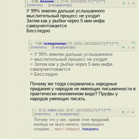
6.58
,
Аноним
(
-
), 17:41, 16/12/2021 [
^
] [
^^
] [
^^^
]
+
–
/
[
ответить
]
[
к модератору
]
У 99% землян дальше услышанного
мыслительный процесс не уходит
Затем как у рыбки через 5 мин инфа
самоуничтожается
Бесследно
+1
7.68
,
псевдонимус
(
?
), 18:51, 16/12/2021 [
^
] [
^^
] [
^^^
]
+
–
[
ответить
]
[
к модератору
]
/
> У 99% землян дальше услышанного
> мыслительный процесс не уходит
> Затем как у рыбки через 5 мин инфа
самоуничтожается
> Бесследно
Почему же тогда сохранились народные
придания у народов не имеющих письменности в
практически неизменном виде? Пруфы у
народов умеющих писать.
8.72
,
dullish
(
ok
), 19:47, 16/12/2021 [
^
] [
^^
] [
^^^
]
+
–
/
[
ответить
]
[
к модератору
]
Потому что у них, кроме этих преданий,
вообще не было ничего, требующего
сохране...
текст свёрнут,
показать