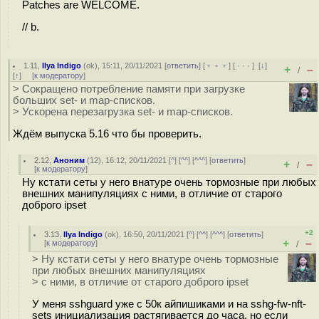
Patches are WELCOME.
// b.
1.11
,
Ilya Indigo
(
ok
), 15:11, 20/11/2021 [
ответить
] [
﹢﹢﹢
] [
· · ·
]
[
↓
]
+
–
/
[
↑
] [
к модератору
]
> Сокращено потребление памяти при загрузке
больших set- и map-списков.
> Ускорена перезагрузка set- и map-списков.
Ждём выпуска 5.16 что бы проверить.
2.12
,
Аноним
(
12
), 16:12, 20/11/2021 [
^
] [
^^
] [
^^^
] [
ответить
]
+
–
/
[
к модератору
]
Ну кстати сеты у него внатуре очень тормозные при любых
внешних манипуляциях с ними, в отличие от старого
доброго ipset
+2
3.13
,
Ilya Indigo
(
ok
), 16:50, 20/11/2021 [
^
] [
^^
] [
^^^
] [
ответить
]
+
–
[
к модератору
]
/
> Ну кстати сеты у него внатуре очень тормозные
при любых внешних манипуляциях
> с ними, в отличие от старого доброго ipset
У меня sshguard уже с 50к айпишиками и на sshg-fw-nft-
sets инициализация растягивается до часа, но если