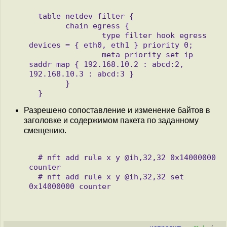
  table netdev filter {

        chain egress {

                type filter hook egress 
devices = { eth0, eth1 } priority 0;

                meta priority set ip 
saddr map { 192.168.10.2 : abcd:2, 

192.168.10.3 : abcd:3 }

        }

Разрешено сопоставление и изменение байтов в
заголовке и содержимом пакета по заданному
смещению.
  # nft add rule x y @ih,32,32 0x14000000 
counter

  # nft add rule x y @ih,32,32 set 