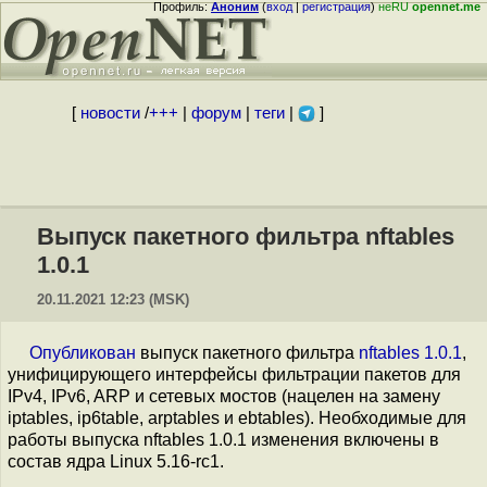
Профиль:
Аноним
(
вход
|
регистрация
)
неRU
opennet.me
[
новости
/
+++
|
форум
|
теги
|
]
Выпуск пакетного фильтра nftables
1.0.1
20.11.2021 12:23 (MSK)
Опубликован
выпуск пакетного фильтра
nftables 1.0.1
,
унифицирующего интерфейсы фильтрации пакетов для
IPv4, IPv6, ARP и сетевых мостов (нацелен на замену
iptables, ip6table, arptables и ebtables). Необходимые для
работы выпуска nftables 1.0.1 изменения включены в
состав ядра Linux 5.16-rc1.