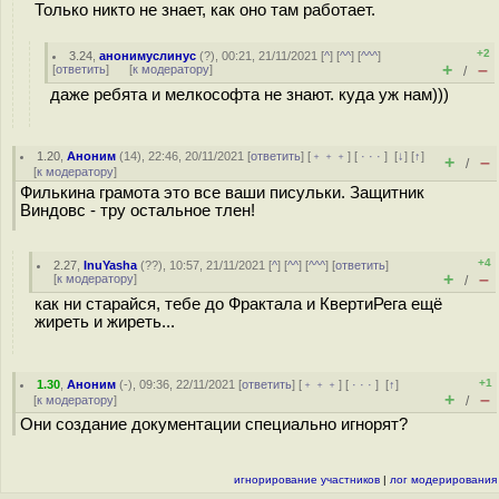
Только никто не знает, как оно там работает.
+2
3.24
,
анонимуслинус
(
?
), 00:21, 21/11/2021 [
^
] [
^^
] [
^^^
]
+
–
[
ответить
]
[
к модератору
]
/
даже ребята и мелкософта не знают. куда уж нам)))
1.20
,
Аноним
(
14
), 22:46, 20/11/2021 [
ответить
] [
﹢﹢﹢
] [
· · ·
]
[
↓
] [
↑
]
+
–
/
[
к модератору
]
Филькина грамота это все ваши писульки. Защитник
Виндовс - тру остальное тлен!
+4
2.27
,
InuYasha
(
??
), 10:57, 21/11/2021 [
^
] [
^^
] [
^^^
] [
ответить
]
+
–
[
к модератору
]
/
как ни старайся, тебе до Фрактала и КвертиРега ещё
жиреть и жиреть...
+1
1.30
,
Аноним
(
-
), 09:36, 22/11/2021 [
ответить
] [
﹢﹢﹢
] [
· · ·
]
[
↑
]
+
–
[
к модератору
]
/
Они создание документации специально игнорят?
игнорирование участников
|
лог модерирования