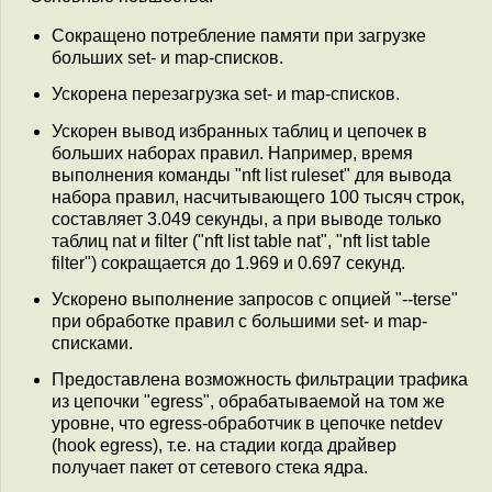
Сокращено потребление памяти при загрузке
больших set- и map-списков.
Ускорена перезагрузка set- и map-списков.
Ускорен вывод избранных таблиц и цепочек в
больших наборах правил. Например, время
выполнения команды "nft list ruleset" для вывода
набора правил, насчитывающего 100 тысяч строк,
составляет 3.049 секунды, а при выводе только
таблиц nat и filter ("nft list table nat", "nft list table
filter") сокращается до 1.969 и 0.697 секунд.
Ускорено выполнение запросов с опцией "--terse"
при обработке правил с большими set- и map-
списками.
Предоставлена возможность фильтрации трафика
из цепочки "egress", обрабатываемой на том же
уровне, что egress-обработчик в цепочке netdev
(hook egress), т.е. на стадии когда драйвер
получает пакет от сетевого стека ядра.