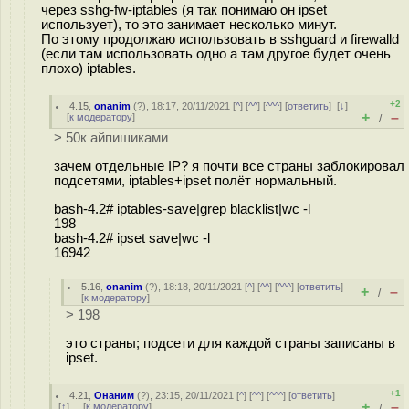
через sshg-fw-iptables (я так понимаю он ipset
использует), то это занимает несколько минут.
По этому продолжаю использовать в sshguard и firewalld
(если там использовать одно а там другое будет очень
плохо) iptables.
+2
4.15
,
onanim
(
?
), 18:17, 20/11/2021 [
^
] [
^^
] [
^^^
] [
ответить
]
[
↓
]
+
–
[
к модератору
]
/
> 50к айпишиками
зачем отдельные IP? я почти все страны заблокировал
подсетями, iptables+ipset полёт нормальный.
bash-4.2# iptables-save|grep blacklist|wc -l
198
bash-4.2# ipset save|wc -l
16942
5.16
,
onanim
(
?
), 18:18, 20/11/2021 [
^
] [
^^
] [
^^^
] [
ответить
]
+
–
/
[
к модератору
]
> 198
это страны; подсети для каждой страны записаны в
ipset.
+1
4.21
,
Онаним
(
?
), 23:15, 20/11/2021 [
^
] [
^^
] [
^^^
] [
ответить
]
+
–
[
↑
] [
к модератору
]
/