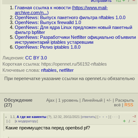
+
–
исправить
/
+11
Главная ссылка к новости (
https://www.mail-
archive.com/n...
)
OpenNews: Выпуск пакетного фильтра nftables 1.0.0
OpenNews: Выпуск firewalld 1.0
OpenNews: Для ядра Linux предложен новый пакетный
фильтр bpfilter
OpenNews: Разработчики Netfilter официально объявили
инструментарий iptables устаревшим
OpenNews: Релиз iptables 1.8.0
Лицензия:
CC BY 3.0
Короткая ссылка: https://opennet.ru/56192-nftables
Ключевые слова:
nftables
,
netfilter
При перепечатке указание ссылки на opennet.ru обязательно
Обсуждение
Ajax
|
1 уровень
|
Линейный
|
+/-
|
Раскрыть
(27)
всё
|
RSS
–2
1.1
,
А где же каменты
(
?
), 12:32, 20/11/2021 [
ответить
] [
﹢﹢﹢
] [
· · ·
]
+
–
[
↓
] [
к модератору
]
/
Какие преимущества перед openbsd pf?