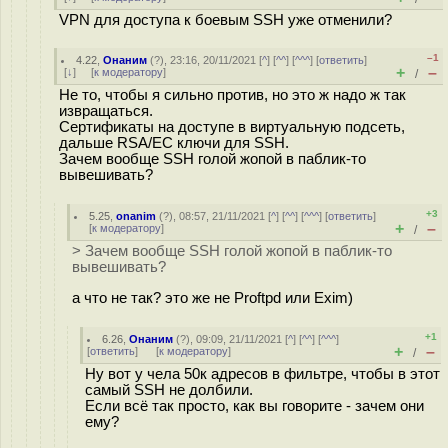
VPN для доступа к боевым SSH уже отменили?
–1
4.22
,
Онаним
(
?
), 23:16, 20/11/2021 [
^
] [
^^
] [
^^^
] [
ответить
]
+
–
[
↓
] [
к модератору
]
/
Не то, чтобы я сильно против, но это ж надо ж так
извращаться.
Сертификаты на доступе в виртуальную подсеть,
дальше RSA/EC ключи для SSH.
Зачем вообще SSH голой жопой в паблик-то
вывешивать?
+3
5.25
,
onanim
(
?
), 08:57, 21/11/2021 [
^
] [
^^
] [
^^^
] [
ответить
]
+
–
[
к модератору
]
/
> Зачем вообще SSH голой жопой в паблик-то
вывешивать?
а что не так? это же не Proftpd или Exim)
+1
6.26
,
Онаним
(
?
), 09:09, 21/11/2021 [
^
] [
^^
] [
^^^
]
+
–
[
ответить
]
[
к модератору
]
/
Ну вот у чела 50к адресов в фильтре, чтобы в этот
самый SSH не долбили.
Если всё так просто, как вы говорите - зачем они
ему?