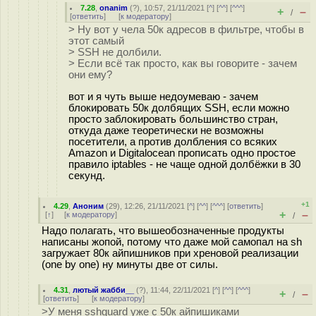
7.28
,
onanim
(
?
), 10:57, 21/11/2021 [
^
] [
^^
] [
^^^
]
+
–
/
[
ответить
]
[
к модератору
]
> Ну вот у чела 50к адресов в фильтре, чтобы в
этот самый
> SSH не долбили.
> Если всё так просто, как вы говорите - зачем
они ему?
вот и я чуть выше недоумеваю - зачем
блокировать 50к долбящих SSH, если можно
просто заблокировать большинство стран,
откуда даже теоретически не возможны
посетители, а против долбления со всяких
Amazon и Digitalocean прописать одно простое
правило iptables - не чаще одной долбёжки в 30
секунд.
+1
4.29
,
Аноним
(
29
), 12:26, 21/11/2021 [
^
] [
^^
] [
^^^
] [
ответить
]
+
–
[
↑
] [
к модератору
]
/
Надо полагать, что вышеобозначенные продукты
написаны жопой, потому что даже мой самопал на sh
загружает 80к айпишников при хреновой реализации
(one by one) ну минуты две от силы.
4.31
,
лютый жабби__
(
?
), 11:44, 22/11/2021 [
^
] [
^^
] [
^^^
]
+
–
/
[
ответить
]
[
к модератору
]
>У меня sshguard уже с 50к айпишиками