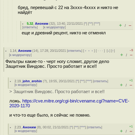
бред, перевешай с 22 на 3хххх-4хххх и никто не
найдёт
5.32
,
Аноним
(
32
), 13:40, 22/11/2021 [
^
] [
^^
] [
^^^
]
+
–
/
[
ответить
]
[
к модератору
]
еще и древний рецент, никто не отменял
–5
1.14
,
Аноним
(
14
), 17:28, 20/11/2021 [
ответить
] [
﹢﹢﹢
] [
· · ·
]
[
↓
] [
↑
]
+
–
[
к модератору
]
/
Фильтры какие-то - черт ногу сломит, другое дело
Защитник Виндовс. Просто работает и все!!
+1
2.19
,
john_erohin
(
?
), 19:55, 20/11/2021 [
^
] [
^^
] [
^^^
] [
ответить
]
+
–
[
к модератору
]
/
> Защитник Виндовс. Просто работает и все!!
ложь.
https://cve.mitre.org/cgi-bin/cvename.cgi?name=CVE-
2020-1170
и что-то еще было, я сейчас не помню.
+1
2.23
,
Аноним
(
8
), 00:02, 21/11/2021 [
^
] [
^^
] [
^^^
] [
ответить
]
+
–
[
к модератору
]
/