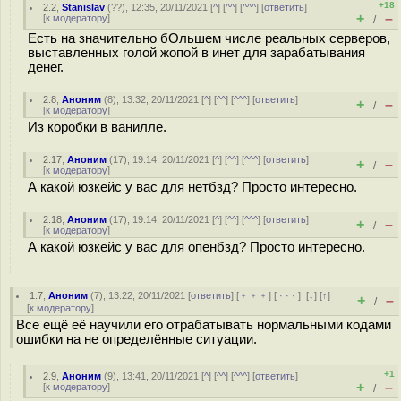
+18
2.2
,
Stanislav
(
??
), 12:35, 20/11/2021 [
^
] [
^^
] [
^^^
] [
ответить
]
+
–
[
к модератору
]
/
Есть на значительно бОльшем числе реальных серверов,
выставленных голой жопой в инет для зарабатывания
денег.
2.8
,
Аноним
(
8
), 13:32, 20/11/2021 [
^
] [
^^
] [
^^^
] [
ответить
]
+
–
/
[
к модератору
]
Из коробки в ванилле.
2.17
,
Аноним
(
17
), 19:14, 20/11/2021 [
^
] [
^^
] [
^^^
] [
ответить
]
+
–
/
[
к модератору
]
А какой юзкейс у вас для нетбзд? Просто интересно.
2.18
,
Аноним
(
17
), 19:14, 20/11/2021 [
^
] [
^^
] [
^^^
] [
ответить
]
+
–
/
[
к модератору
]
А какой юзкейс у вас для опенбзд? Просто интересно.
1.7
,
Аноним
(
7
), 13:22, 20/11/2021 [
ответить
] [
﹢﹢﹢
] [
· · ·
]
[
↓
] [
↑
]
+
–
/
[
к модератору
]
Все ещё её научили его отрабатывать нормальными кодами
ошибки на не определённые ситуации.
+1
2.9
,
Аноним
(
9
), 13:41, 20/11/2021 [
^
] [
^^
] [
^^^
] [
ответить
]
+
–
[
к модератору
]
/