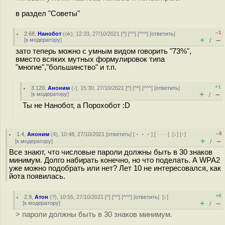
в раздел "Советы"
–1
2.68
,
Нанобот
(
ok
), 12:33, 27/10/2021 [
^
] [
^^
] [
^^^
] [
ответить
]
+
–
[
к модератору
]
/
зато теперь можно с умным видом говорить "73%",
вместо всяких мутных формулировок типа
"многие","большинство" и т.п.
+1
3.120
,
Аноним
(
-
), 15:30, 27/10/2021 [
^
] [
^^
] [
^^^
] [
ответить
]
+
–
[
к модератору
]
/
Ты не Нанобот, а Порохобот :D
–8
1.4
,
Аноним
(
4
), 10:48, 27/10/2021 [
ответить
] [
﹢﹢﹢
] [
· · ·
]
[
↓
] [
↑
]
+
–
[
к модератору
]
/
Все знают, что числовые пароли должны быть в 30 знаков
минимум. Долго набирать конечно, но что поделать. А WPA2
уже можно подобрать или нет? Лет 10 не интересовался, как
йота появилась.
+8
2.9
,
Атон
(
?
), 10:55, 27/10/2021 [
^
] [
^^
] [
^^^
] [
ответить
]
[
↓
]
+
–
[
к модератору
]
/
> пароли должны быть в 30 знаков минимум.