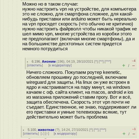
Можно но в таком случае:
нужно настроить vpn на устройстве, для компьютера
это не сложно, для смартфона сложнее, для какой-
нибудь приставки или arduino может быть нереально
на vpn просядет скорость (что обычно не критично)
нужно настроить файрволл чтобы никакой трафик не
шел мимо vpn, многие устройства из коробки этого
не предполагают (включая многие смартфоны), да и
на большинстве десктопных систем придется
немного потрудиться
–4
6.196
,
Аноним
(
196
), 04:19, 28/10/2021 [
^
] [
^^
] [
^^^
]
+
–
[
ответить
]
[
к модератору
]
/
Ничего сложного. Покупаем роутер keenetic,
обновляем прошивку до последней, включаем
wireguard для защиты. На linux он уже встроен в
ядро и настраивается на пару минут, на windows
качаем с оф. сайта клиент, на macos, android и ios
из магазина приложений ставим прогу. Вот и всё,
защита обеспечена. Скорость этот vpn почти не
съедает. Единственное, не знаю, поддерживают ли
его приставки и умные телевизоры всякие, тут
действительно может быть проблема
–1
5.100
,
животнае
(
?
), 14:24, 27/10/2021 [
^
] [
^^
] [
^^^
]
+
–
[
ответить
]
[
↓
] [
↑
] [
к модератору
]
/