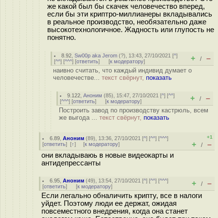
же какой был бы скачек человечество вперед,
если бы эти криптро-миллианеры вкладывались
в реальное производство, необязательно даже
высокотехнологичное. Жадность или глупость не
понятно.
8.92
,
Sw00p aka Jerom
(
?
), 13:43, 27/10/2021 [
^
]
+
–
/
[
^^
] [
^^^
] [
ответить
]
[
к модератору
]
наивно считать, что каждый индивид думает о
человечестве...
текст свёрнут,
показать
9.122
,
Аноним
(
85
), 15:47, 27/10/2021 [
^
] [
^^
]
+
–
/
[
^^^
] [
ответить
]
[
к модератору
]
Построить завод по производству кастрюль, всем
же выгода ...
текст свёрнут,
показать
+1
6.89
,
Аноним
(
89
), 13:36, 27/10/2021 [
^
] [
^^
] [
^^^
]
+
–
[
ответить
]
[
↑
] [
к модератору
]
/
они вкладываюь в новые видеокарты и
антидепрессанты
6.95
,
Аноним
(
49
), 13:54, 27/10/2021 [
^
] [
^^
] [
^^^
]
+
–
/
[
ответить
]
[
к модератору
]
Если легально обналичить крипту, все в налоги
уйдет. Поэтому люди ее держат, ожидая
повсеместного внедрения, когда она станет