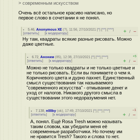
> современным искусством
Очень всё остальное красиво написано, но
первое слово в сочетании я не понял.
5.46
,
Anonymous XE
(
?
), 11:56, 27/10/2021 [
^
] [
^^
] [
^^^
]
+
–
/
[
ответить
]
[
к модератору
]
Ну там, квадраты всякие разные рисовать. Можно
даже цветные.
+5
6.72
,
Аноним
(
85
), 12:38, 27/10/2021 [
^
] [
^^
] [
^^^
]
+
–
[
ответить
]
[
к модератору
]
/
Можно не только квадраты и не только цветные и
не только рисовать. Если вы понимаете о чем я.
Коричневого цвета и дурно пахнет. Единственный
смысл существования так называемого
"современного искусства" - отмывание денег и
уход от налогов. Никакого другого смысла в
существовании этого недоразумения нет.
–1
7.138
,
n00by
(
ok
), 17:49, 27/10/2021 [
^
] [
^^
] [
^^^
]
+
–
[
ответить
]
[
к модератору
]
/
А, понял. Ещё Rosa Tresh можно называть
таким словом, как убедили меня её
современные разработчики. Но почему им
не нравится Tresh? Такого и слова то нет.