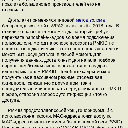
практика большинство производителей его не
отключают.
Для атаки применялся типовой
метод взлома
беспроводных сетей с WPA2, известный с 2018 года. В
отличие от классического метода, который требует
перехвата handshake-кадров во время подключения
пользователя, метод на основе перехвата PMKID не
привязан к подключению к сети нового пользователя и
может быть осуществлён в любой момент. Для
получения данных, достаточных для начала подбора
пароля, необходим лишь перехват одного кадра c
идентификатором PMKID. Подобные кадры можно
получить как в пассивном режиме, отслеживая
активность, связанную с роумингом, так и
принудительно инициировать передачу кадров с PMKID
в эфир, отправив запрос аутентификации к точке
доступа.
PMKID представляет собой хэш, генерируемый с
использование пароля, MAC-адреса точки доступа,
MAC-адреса клиента и имени беспроводной сети (SSID).
Последние три параметра (MAC AP, MAC Station и SSID)