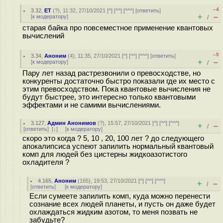
–4
3.32
,
ET
(
?
), 11:32, 27/10/2021 [
^
] [
^^
] [
^^^
] [
ответить
]
+
–
[
к модератору
]
/
старая байка про повсеместное применение квантовых
вычислений
–5
3.34
,
Аноним
(
4
), 11:35, 27/10/2021 [
^
] [
^^
] [
^^^
] [
ответить
]
+
–
[
к модератору
]
/
Пару лет назад растрезвонили о превосходстве, но
конкуренты достаточно быстро показали где их место с
этим превосходством. Пока квантовые вычисления не
будут быстрее, это интересно только квантовыми
эффектами и не самими вычислениями.
3.127
,
Админ Анонимов
(
?
), 15:57, 27/10/2021 [
^
] [
^^
] [
^^^
]
+
–
/
[
ответить
]
[
↓
] [
к модератору
]
скоро это когда ? 5, 10 , 20, 100 лет ? до следующего
апокалипсиса успеют запилить нормальный квантовый
комп для людей без цистерны жидкоазотистого
охладителя ?
4.165
,
Аноним
(
165
), 19:53, 27/10/2021 [
^
] [
^^
] [
^^^
]
+
–
/
[
ответить
]
[
к модератору
]
Если сумеете запилить комп, куда можно перенести
сознание всех людей планеты, и пусть он даже будет
охлаждаться жидким азотом, то меня позвать не
забудьте?