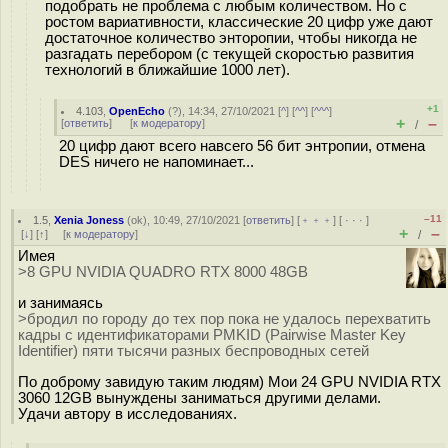
подобрать не проблема с любым количеством. Но с
ростом вариативности, классические 20 цифр уже дают
достаточное количество энторопии, чтобы никогда не
разгадать перебором (с текущей скоростью развития
технологий в ближайшие 1000 лет).
+1
4.103
,
OpenEcho
(
?
), 14:34, 27/10/2021 [
^
] [
^^
] [
^^^
]
+
–
[
ответить
]
[
к модератору
]
/
20 цифр дают всего навсего 56 бит энтропии, отмена
DES ничего не напоминает...
–11
1.5
,
Xenia Joness
(
ok
), 10:49, 27/10/2021 [
ответить
] [
﹢﹢﹢
] [
· · ·
]
+
–
[
↓
] [
↑
] [
к модератору
]
/
Имея
>8 GPU NVIDIA QUADRO RTX 8000 48GB
и занимаясь
>бродил по городу до тех пор пока не удалось перехватить
кадры с идентификаторами PMKID (Pairwise Master Key
Identifier) пяти тысячи разных беспроводных сетей
По доброму завидую таким людям) Мои 24 GPU NVIDIA RTX
3060 12GB вынуждены заниматься другими делами.
Удачи автору в исследованиях.