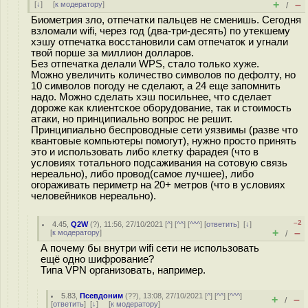
+
–
[
↓
] [
к модератору
]
/
Биометрия зло, отпечатки пальцев не сменишь. Сегодня
взломали wifi, через год (два-три-десять) по утекшему
хэшу отпечатка восстановили сам отпечаток и угнали
твой порше за миллион долларов.
Без отпечатка делали WPS, стало только хуже.
Можно увеличить количество символов по дефолту, но
10 символов погоду не сделают, а 24 еще запомнить
надо. Можно сделать хэш посильнее, что сделает
дороже как клиентское оборудование, так и стоимость
атаки, но принципиально вопрос не решит.
Принципиально беспроводные сети уязвимы (разве что
квантовые компьютеры помогут), нужно просто принять
это и использовать либо клетку фарадея (что в
условиях тотального подсаживания на сотовую связь
нереально), либо провод(самое лучшее), либо
огораживать периметр на 20+ метров (что в условиях
человейников нереально).
–2
4.45
,
Q2W
(
?
), 11:56, 27/10/2021 [
^
] [
^^
] [
^^^
] [
ответить
]
[
↓
]
+
–
[
к модератору
]
/
А почему бы внутри wifi сети не использовать
ещё одно шифрование?
Типа VPN организовать, например.
5.83
,
Псевдоним
(
??
), 13:08, 27/10/2021 [
^
] [
^^
] [
^^^
]
+
–
/
[
ответить
]
[
↓
] [
к модератору
]