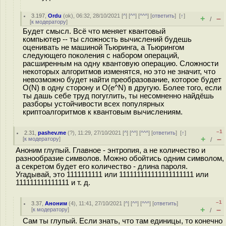
3.197
,
Ordu
(
ok
), 06:32, 28/10/2021 [
^
] [
^^
] [
^^^
] [
ответить
]
[
↑
]
+
–
/
[
к модератору
]
Будет смысл. Всё что меняет квантовый
компьютер -- ты сложность вычислений будешь
оценивать не машиной Тьюринга, а Тьюрингом
следующего поколения с набором операций,
расширенным на одну квантовую операцию. Сложности
некоторых алгоритмов изменятся, но это не значит, что
невозможно будет найти преобразование, которое будет
О(N) в одну сторону и О(e^N) в другую. Более того, если
ты дашь себе труд погуглить, ты несомненно найдёшь
разборы устойчивости всех популярных
криптоалгоритмов к квантовым вычислениям.
–1
2.31
,
pashev.me
(
?
), 11:29, 27/10/2021 [
^
] [
^^
] [
^^^
] [
ответить
]
[
↑
]
+
–
[
к модератору
]
/
Аноним глупый. Главное - энтропия, а не количество и
разнообразие символов. Можно обойтись одним символом,
а секретом будет его количество - длина пароля.
Угадывай, это 1111111111 или 111111111111111111111 или
111111111111111 и т. д.
–1
3.37
,
Аноним
(
4
), 11:41, 27/10/2021 [
^
] [
^^
] [
^^^
] [
ответить
]
+
–
[
к модератору
]
/
Сам ты глупый. Если знать, что там единицы, то конечно