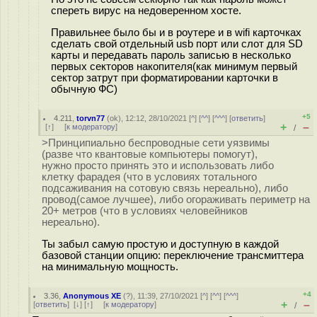
спереть вирус на недоверенном хосте.
Правильнее было бы и в роутере и в wifi карточках
сделать свой отдельный usb порт или слот для SD
карты и передавать пароль записью в несколько
первых секторов накопителя(как минимум первый
сектор затрут при форматировании карточки в
обычную ФС)
+5
4.211
,
torvn77
(
ok
), 12:12, 28/10/2021 [
^
] [
^^
] [
^^^
] [
ответить
]
+
–
[
↑
] [
к модератору
]
/
>Принципиально беспроводные сети уязвимы
(разве что квантовые компьютеры помогут),
нужно просто принять это и использовать либо
клетку фарадея (что в условиях тотального
подсаживания на сотовую связь нереально), либо
провод(самое лучшее), либо огораживать периметр на
20+ метров (что в условиях человейников
нереально).
Ты забыл самую простую и доступную в каждой
базовой станции опцию: переключение трансмиттера
на минимальную мощность.
+4
3.36
,
Anonymous XE
(
?
), 11:39, 27/10/2021 [
^
] [
^^
] [
^^^
]
+
–
[
ответить
]
[
↓
] [
↑
] [
к модератору
]
/