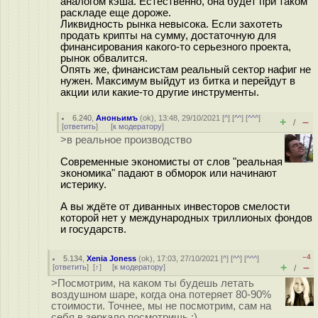
аналогом кэша. Естественно, она будет при таком
раскладе еще дороже.
Ликвидность рынка невысока. Если захотеть
продать крипты на сумму, достаточную для
финансирования какого-то серьезного проекта,
рынок обвалится.
Опять же, финансистам реальный сектор нафиг не
нужен. Максимум выйдут из битка и перейдут в
акции или какие-то другие инструменты.
6.240
,
Аноньимъ
(
ok
), 13:48, 29/10/2021 [
^
] [
^^
] [
^^^
]
+
–
/
[
ответить
]
[
к модератору
]
>в реальное производство
Современные экономисты от слов "реальная
экономика" падают в обморок или начинают
истерику.
А вы ждёте от диванных инвесторов смелости
которой нет у международных триллионых фондов
и государств.
–4
5.134
,
Xenia Joness
(
ok
), 17:03, 27/10/2021 [
^
] [
^^
] [
^^^
]
+
–
[
ответить
]
[
↑
] [
к модератору
]
/
>Посмотрим, на каком ты будешь летать
воздушном шаре, когда она потеряет 80-90%
стоимости. Точнее, мы не посмотрим, сам на
себя в зеркало посмотришь :)