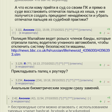
А что если кому прийти в суд со своим ПК и прямо в
суде восстановить отпечаток пальца из хеша, у них
получится создать прецедент ненадёжности и убрать
отпечатки пальцев из судебной практики?
+5
3.111
,
Аноним
(
111
), 15:09, 27/10/2021 [
^
] [
^^
] [
^^^
] [
ответить
]
+
–
[
↑
] [
к модератору
]
/
Полиция Малайзии ведет розыск членов банды, которые
отрезали палец водителю угнанного автомобиля, чтобы
отключить систему безопасности машины.
http://news.bbc.co.uk/hi/russian/life/newsid_4396000/439639
3.stm
3.129
,
Я
(
??
), 16:13, 27/10/2021 [
^
] [
^^
] [
^^^
] [
ответить
]
+
–
/
[
к модератору
]
Прикладывать палец к роутеру?
3.234
,
Аноним
(
234
), 19:18, 28/10/2021 [
^
] [
^^
] [
^^^
] [
ответить
]
+
–
/
[
к модератору
]
Анальным биометрическим зондом сразу заменяй.
+5
2.42
,
Аноним
(
42
), 11:54, 27/10/2021 [
^
] [
^^
] [
^^^
] [
ответить
]
[
↑
]
+
–
[
к модератору
]
/
> беспроводные сети можно атаковать с использованием
типовых утилит hashcat, hcxtools и hcxdumptool