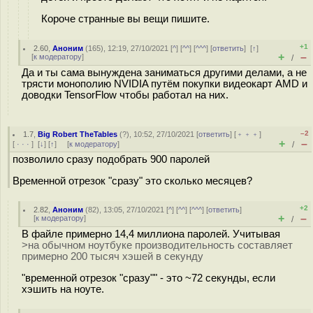
Короче странные вы вещи пишите.
+1
2.60
,
Аноним
(
165
), 12:19, 27/10/2021 [
^
] [
^^
] [
^^^
] [
ответить
]
[
↑
]
+
–
[
к модератору
]
/
Да и ты сама вынуждена заниматься другими делами, а не
трясти монополию NVIDIA путём покупки видеокарт AMD и
доводки TensorFlow чтобы работал на них.
–2
1.7
,
Big Robert TheTables
(
?
), 10:52, 27/10/2021 [
ответить
] [
﹢﹢﹢
]
+
–
[
· · ·
]
[
↓
] [
↑
] [
к модератору
]
/
позволило сразу подобрать 900 паролей
Временной отрезок "сразу" это сколько месяцев?
+2
2.82
,
Аноним
(
82
), 13:05, 27/10/2021 [
^
] [
^^
] [
^^^
] [
ответить
]
+
–
[
к модератору
]
/
В файле примерно 14,4 миллиона паролей. Учитывая
>на обычном ноутбуке производительность составляет
примерно 200 тысяч хэшей в секунду
"временной отрезок "сразу"" - это ~72 секунды, если
хэшить на ноуте.