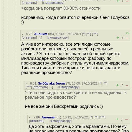
+
–
/
[
ответить
]
[
к модератору
]
>когда она потеряет 80-90% стоимости
исправимо, когда появится очередной Лёня Голубков
:)
+1
5.75
,
Аноним
(
85
), 12:40, 27/10/2021 [
^
] [
^^
] [
^^^
]
+
–
[
ответить
]
[
↓
] [
к модератору
]
/
А мне вот интересно, все эти люди которые
разбогатели на крипе, вывели её в реальные
активы? Я что-то не слышал ни об одной крипто
миллиардере который построил фабрику по
производству фабрик и сталь мультимиллиардером.
Типа они сидят в свое крипте и не вкладывают в
реальное производство?
6.81
,
Sw00p aka Jerom
(
?
), 13:00, 27/10/2021 [
^
] [
^^
]
+
–
/
[
^^^
] [
ответить
]
[
↓
] [
к модератору
]
>Типа они сидят в свое крипте и не вкладывают в
реальное производство?
не все же они Баффетами родились :)
7.86
,
Аноним
(
85
), 13:12, 27/10/2021 [
^
] [
^^
] [
^^^
]
+
–
/
[
ответить
]
[
к модератору
]
Да хоть Баффетами, хоть Бафаметами. Почему
не вкладываются в реальное производство? Это