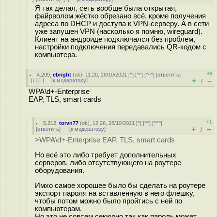
Я так делал, сеть вообще была открытая,
файрволом жёстко обрезано всё, кроме получения
адреса по DHCP и доступа к VPN-серверу. А в сети
уже запущен VPN (насколько я помню, wireguard).
Клиент на андроиде подключался без проблем,
настройки подключения передавались QR-кодом с
компьютера.
+2
4.209
,
ebright
(
ok
), 11:20, 28/10/2021 [
^
] [
^^
] [
^^^
] [
ответить
]
+
–
[
↓
] [
↑
] [
к модератору
]
/
WPA\d+-Enterprise
EAP, TLS, smart cards
+1
5.212
,
torvn77
(
ok
), 12:26, 28/10/2021 [
^
] [
^^
] [
^^^
]
+
–
[
ответить
]
[
к модератору
]
/
>WPA\d+-Enterprise EAP, TLS, smart cards
Но всё это либо требует дополнительных
серверов, либо отсутствующего на роутере
оборудования.
Имхо самое хорошее было бы сделать на роутере
экспорт пароля на вставленную в него флешку,
чтобы потом можно было пройтись с ней по
компьютерам.
Но это не совсем секюрно так как пароль может