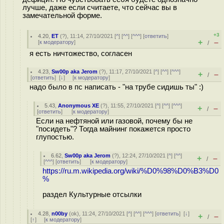
лучше, даже если считаете, что сейчас вы в
замечательной форме.
+3
4.20
,
ET
(
?
), 11:14, 27/10/2021 [
^
] [
^^
] [
^^^
] [
ответить
]
+
–
[
к модератору
]
/
я есть ничтожество, согласен
4.23
,
Sw00p aka Jerom
(
?
), 11:17, 27/10/2021 [
^
] [
^^
] [
^^^
]
+
–
/
[
ответить
]
[
↓
] [
к модератору
]
надо было в пс написать - "на трубе сидишь ты" :)
5.43
,
Anonymous XE
(
?
), 11:55, 27/10/2021 [
^
] [
^^
] [
^^^
]
+
–
/
[
ответить
]
[
к модератору
]
Если на нефтяной или газовой, почему бы не
"посидеть"? Тогда майнинг покажется просто
глупостью.
6.62
,
Sw00p aka Jerom
(
?
), 12:24, 27/10/2021 [
^
] [
^^
]
+
–
/
[
^^^
] [
ответить
]
[
к модератору
]
https://ru.m.wikipedia.org/wiki/%D0%98%D0%B3%D0
%
раздел Культурные отсылки
4.28
,
n00by
(
ok
), 11:24, 27/10/2021 [
^
] [
^^
] [
^^^
] [
ответить
]
[
↓
]
+
–
/
[
↑
] [
к модератору
]