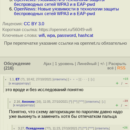
беспроводных сетей WPA3 и в EAP-pwd
OpenNews: Новые уязвимости в технологии защиты
беспроводных сетей WPA3 и в EAP-pwd
Лицензия:
CC BY 3.0
Короткая ссылка: https://opennet.ru/56049-wifi
Ключевые слова:
wifi
,
wpa
,
password
,
hashcat
При перепечатке указание ссылки на opennet.ru обязательно
Обсуждение
Ajax
|
1 уровень
|
Линейный
|
+/-
|
Раскрыть
(216)
всё
|
RSS
+15
1.1
,
ET
(
?
), 10:42, 27/10/2021 [
ответить
] [
﹢﹢﹢
] [
· · ·
]
[
↓
]
+
–
[
к модератору
]
/
это вроде и без исследований понятно
–39
2.16
,
Аноним
(
16
), 11:05, 27/10/2021 [
^
] [
^^
] [
^^^
] [
ответить
]
[
↓
]
+
–
[
к модератору
]
/
Понятно, что схему авторизации по паролям давно надо
уже выкинуть и заменить хотя бы отпечатком пальца
+26
3.27
,
Псевдоним
(
??
), 11:23, 27/10/2021 [
^
] [
^^
] [
^^^
] [
ответить
]