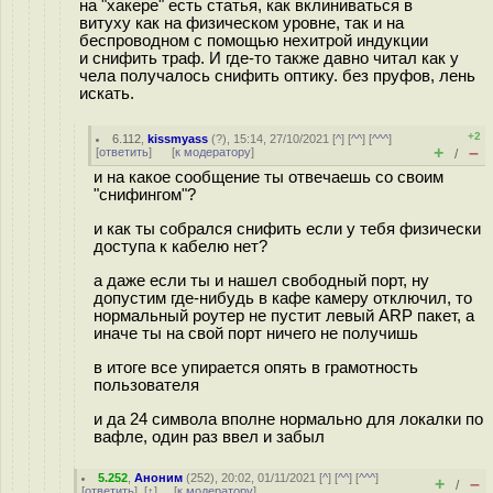
на "хакере" есть статья, как вклиниваться в
витуху как на физическом уровне, так и на
беспроводном с помощью нехитрой индукции
и снифить траф. И где-то также давно читал как у
чела получалось снифить оптику. без пруфов, лень
искать.
+2
6.112
,
kissmyass
(
?
), 15:14, 27/10/2021 [
^
] [
^^
] [
^^^
]
+
–
[
ответить
]
[
к модератору
]
/
и на какое сообщение ты отвечаешь со своим
"снифингом"?
и как ты собрался снифить если у тебя физически
доступа к кабелю нет?
а даже если ты и нашел свободный порт, ну
допустим где-нибудь в кафе камеру отключил, то
нормальный роутер не пустит левый ARP пакет, а
иначе ты на свой порт ничего не получишь
в итоге все упирается опять в грамотность
пользователя
и да 24 символа вполне нормально для локалки по
вафле, один раз ввел и забыл
5.252
,
Аноним
(
252
), 20:02, 01/11/2021 [
^
] [
^^
] [
^^^
]
+
–
/
[
ответить
]
[
↑
] [
к модератору
]