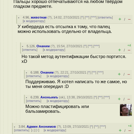
Пальцы хорошо отпечатываются на любом твёрдом
гладком предмете.
4.96
,
животнае
(
?
), 14:02, 27/10/2021 [
^
] [
^^
] [
^^^
] [
ответить
]
+
–
/
[
к модератору
]
У кибердеда есть отсылка к тому, что палец
можно использовать отдельно от владельца.
+4
5.126
,
Онаним
(
?
), 15:54, 27/10/2021 [
^
] [
^^
] [
^^^
]
+
–
[
ответить
]
[
к модератору
]
/
Но такой метод аутентификации быстро портится.
xD
6.188
,
Онаним
(
?
), 22:21, 27/10/2021 [
^
] [
^^
] [
^^^
]
+
–
/
[
ответить
]
[
к модератору
]
Поддерживаю. Я хотел написать то же самое, но
ты меня опередил :D
6.239
,
Аноньимъ
(
ok
), 13:38, 29/10/2021 [
^
] [
^^
] [
^^^
]
+
–
/
[
ответить
]
[
к модератору
]
Можно пластифицировать или
бальзамировать.
+4
3.84
,
Админ Анонимов
(
?
), 13:09, 27/10/2021 [
^
] [
^^
] [
^^^
]
+
–
[
ответить
]
[
↓
] [
↑
] [
к модератору
]
/