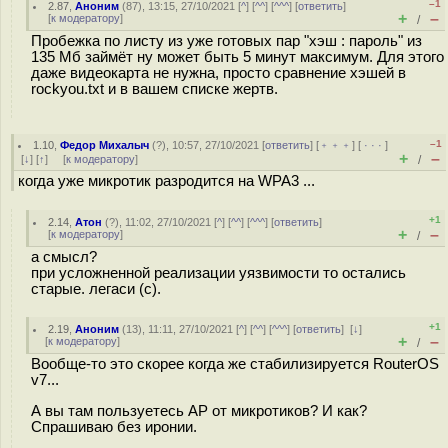
–1
2.87
,
Аноним
(
87
), 13:15, 27/10/2021 [
^
] [
^^
] [
^^^
] [
ответить
]
+
–
[
к модератору
]
/
Пробежка по листу из уже готовых пар "хэш : пароль" из
135 Мб займёт ну может быть 5 минут максимум. Для этого
даже видеокарта не нужна, просто сравнение хэшей в
rockyou.txt и в вашем списке жертв.
–1
1.10
,
Федор Михалыч
(
?
), 10:57, 27/10/2021 [
ответить
] [
﹢﹢﹢
] [
· · ·
]
+
–
[
↓
] [
↑
] [
к модератору
]
/
когда уже микротик разродится на WPA3 ...
+1
2.14
,
Атон
(
?
), 11:02, 27/10/2021 [
^
] [
^^
] [
^^^
] [
ответить
]
+
–
[
к модератору
]
/
а смысл?
при усложненной реализации уязвимости то остались
старые. легаси (с).
+1
2.19
,
Аноним
(
13
), 11:11, 27/10/2021 [
^
] [
^^
] [
^^^
] [
ответить
]
[
↓
]
+
–
[
к модератору
]
/
Вообще-то это скорее когда же стабилизируется RouterOS
v7...
А вы там пользуетесь AP от микротиков? И как?
Спрашиваю без иронии.