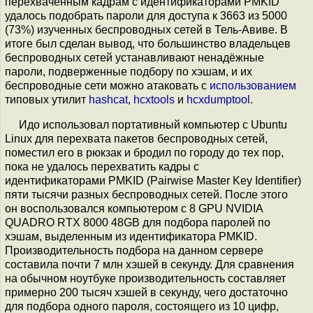
перехваченным кадрам с идентификаторами PMKID
удалось подобрать пароли для доступа к 3663 из 5000
(73%) изученных беспроводных сетей в Тель-Aвиве. В
итоге был сделан вывод, что большинство владельцев
беспроводных сетей устанавливают ненадёжные
пароли, подверженные подбору по хэшам, и их
беспроводные сети можно атаковать с
использованием
типовых утилит
hashcat
,
hcxtools
и
hcxdumptool
.
Идо использовал портативный компьютер с Ubuntu
Linux для перехвата пакетов беспроводных сетей,
поместил его в рюкзак и бродил по городу до тех пор,
пока не удалось перехватить кадры с
идентификаторами PMKID (Pairwise Master Key Identifier)
пяти тысячи разных беспроводных сетей. После этого
он воспользовался компьютером с 8 GPU NVIDIA
QUADRO RTX 8000 48GB для подбора паролей по
хэшам, выделенным из идентификатора PMKID.
Производительность подбора на данном сервере
составила почти 7 млн хэшей в секунду. Для сравнения
на обычном ноутбуке производительность составляет
примерно 200 тысяч хэшей в секунду, чего достаточно
для подбора одного пароля, состоящего из 10 цифр,