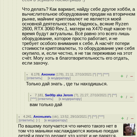
Что делать? Как вариант, найду себе другое хобби, а
вычислительное оборудование продам на вторичном
рынке, майнинг криптовалют не является моей
основной деятельностью. Надеюсь, всякие Ryzen
2600, RTX 3060 Rev.1, матери на X470 ещё какое-то
время будут актуальны. Всё равно это всего лишь
оборудование, которое просто работает, и не
требует особого внимания к себе. А насчёт потери
стоимости криптовалюты, то оборудование уже себя
окупило, и, если честно, я не так переживаю на этот
счёт. Могу хоть в благотворительность его отдать,
если захочу.
6.178
,
Аноним
(
178
), 21:11, 27/10/2021 [
^
] [
^^
] [
^^^
]
+
–
/
[
ответить
]
[
к модератору
]
Только дай знать , где ты находишься.
7.181
,
Sw00p aka Jerom
(
?
), 21:27, 27/10/2021 [
^
] [
^^
]
+
–
/
[
^^^
] [
ответить
]
[
к модератору
]
вам только дай
4.241
,
Аноньимъ
(
ok
), 13:52, 29/10/2021 [
^
] [
^^
] [
^^^
]
+
–
/
[
ответить
]
[
↑
] [
к модератору
]
По вашему получается что ничего такого нет в
том что маньяки наслаждаются жизнью поедая
детей и просто делают что хотят и не парятся.