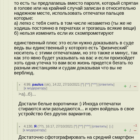
то есть ты предлагаешь вместо пароля, который спрятан
в голове или на крайний случай записан в относительно
надежном месте, использовать отпечатки пальцев
которые:
a) легко с тебя снять в том числе незаметно (ты же не
ходишь постоянно в перчатках и трогаешь всякие вещи)
б) нельзя изменить если их скомпрометируют
единственный плюс это если нужно доказывать в суде
ведь вы единственный у которого есть "физический"
носитель с этими отпечатками, но это также и минус, так
как это явно будет указывать на вас и если произойдет
хоть одна утечка то вам всю жизнь придется бегать по
разным инстанциям и судам доказывая что вы не
верблюд.
4.99
,
paulus
(
ok
), 14:22, 27/10/2021 [
^
] [
^^
] [
^^^
] [
ответить
]
+
–
/
[
к модератору
]
>а)..б)...
Достали белые воротнички :) Иногда отпечатки
стираются или разъедаются... и хрен войдешь в свое
устройство без других вариантов.
–1
4.130
,
Я
(
??
), 16:17, 27/10/2021 [
^
] [
^^
] [
^^^
] [
ответить
]
[
↓
]
+
–
[
к модератору
]
/
Достаточно сфотографировать на средний смартфон