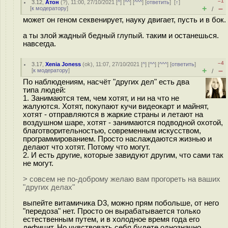
–1
3.12
,
Атон
(
?
), 11:00, 27/10/2021 [
^
] [
^^
] [
^^^
] [
ответить
]
[
↑
]
+
–
[
к модератору
]
/
может он геном секвенирует, науку двигает, пусть и в бок.
а ты злой жадный бедный глупый. таким и останешься.
навсегда.
–4
3.17
,
Xenia Joness
(
ok
), 11:07, 27/10/2021 [
^
] [
^^
] [
^^^
] [
ответить
]
+
–
[
к модератору
]
/
По наблюдениям, насчёт "других дел" есть два
типа людей:
1. Занимаются тем, чем хотят, и ни на что не
жалуются. Хотят, покупают кучи видеокарт и майнят,
хотят - отправляются в жаркие страны и летают на
воздушном шаре, хотят - занимаются подводной охотой,
благотворительностью, современным искусством,
программированием. Просто наслаждаются жизнью и
делают что хотят. Потому что могут.
2. И есть другие, которые завидуют другим, что сами так
не могут.
> совсем не по-доброму желаю вам прогореть на ваших
"других делах"
выпейте витамичика D3, можно прям побольше, от него
"передоза" нет. Просто он вырабатывается только
естественным путем, и в холодное время года его
дефицит. Но чувствовать себя будете однозначно