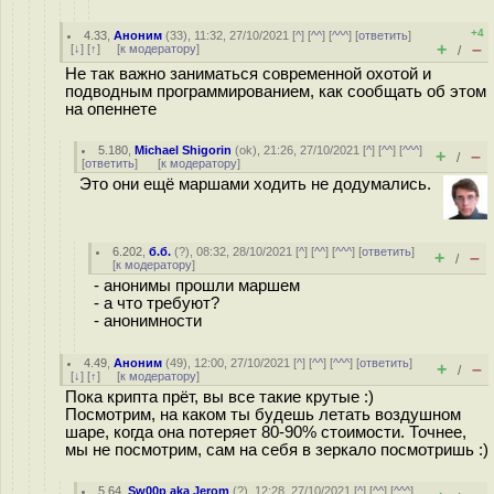
+4
4.33
,
Аноним
(
33
), 11:32, 27/10/2021 [
^
] [
^^
] [
^^^
] [
ответить
]
+
–
[
↓
] [
↑
] [
к модератору
]
/
Не так важно заниматься современной охотой и
подводным программированием, как сообщать об этом
на опеннете
5.180
,
Michael Shigorin
(
ok
), 21:26, 27/10/2021 [
^
] [
^^
] [
^^^
]
+
–
/
[
ответить
]
[
к модератору
]
Это они ещё маршами ходить не додумались.
6.202
,
б.б.
(
?
), 08:32, 28/10/2021 [
^
] [
^^
] [
^^^
] [
ответить
]
+
–
/
[
к модератору
]
- анонимы прошли маршем
- а что требуют?
- анонимности
4.49
,
Аноним
(
49
), 12:00, 27/10/2021 [
^
] [
^^
] [
^^^
] [
ответить
]
+
–
/
[
↓
] [
↑
] [
к модератору
]
Пока крипта прёт, вы все такие крутые :)
Посмотрим, на каком ты будешь летать воздушном
шаре, когда она потеряет 80-90% стоимости. Точнее,
мы не посмотрим, сам на себя в зеркало посмотришь :)
5.64
,
Sw00p aka Jerom
(
?
), 12:28, 27/10/2021 [
^
] [
^^
] [
^^^
]