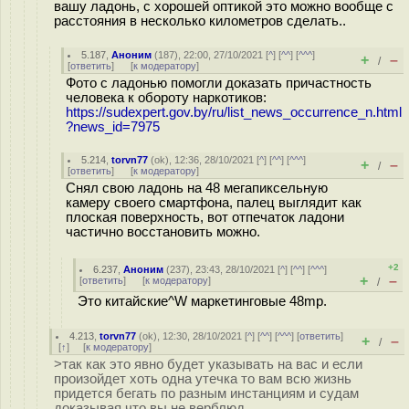
вашу ладонь, с хорошей оптикой это можно вообще с
расстояния в несколько километров сделать..
5.187
,
Аноним
(
187
), 22:00, 27/10/2021 [
^
] [
^^
] [
^^^
]
+
–
/
[
ответить
]
[
к модератору
]
Фото с ладонью помогли доказать причастность
человека к обороту наркотиков:
https://sudexpert.gov.by/ru/list_news_occurrence_n.html
?news_id=7975
5.214
,
torvn77
(
ok
), 12:36, 28/10/2021 [
^
] [
^^
] [
^^^
]
+
–
/
[
ответить
]
[
к модератору
]
Снял свою ладонь на 48 мегапиксельную
камеру своего смартфона, палец выглядит как
плоская поверхность, вот отпечаток ладони
частично восстановить можно.
+2
6.237
,
Аноним
(
237
), 23:43, 28/10/2021 [
^
] [
^^
] [
^^^
]
+
–
[
ответить
]
[
к модератору
]
/
Это китайские^W маркетинговые 48mp.
4.213
,
torvn77
(
ok
), 12:30, 28/10/2021 [
^
] [
^^
] [
^^^
] [
ответить
]
+
–
/
[
↑
] [
к модератору
]
>так как это явно будет указывать на вас и если
произойдет хоть одна утечка то вам всю жизнь
придется бегать по разным инстанциям и судам
доказывая что вы не верблюд.