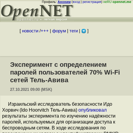
Профиль:
Аноним
(
вход
|
регистрация
)
неRU
opennet.me
[
новости
/
+++
|
форум
|
теги
|
]
Эксперимент с определением
паролей пользователей 70% Wi-Fi
сетей Тель-Aвива
27.10.2021 09:00 (MSK)
Израильский исследователь безопасности Идо
Хорвич (Ido Hoorvitch Тель-Aвива)
опубликовал
результаты эксперимента по изучению надёжности
паролей, используемых для организации доступа к
беспроводным сетям. В ходе исследования по