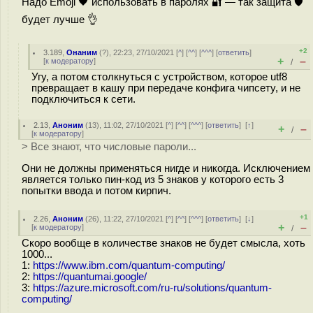
Надо Emoji 🖤 использовать в паролях 🔐 — так защита 🛡
будет лучше 👌
+2
3.189
,
Онаним
(
?
), 22:23, 27/10/2021 [
^
] [
^^
] [
^^^
] [
ответить
]
+
–
[
к модератору
]
/
Угу, а потом столкнуться с устройством, которое utf8
превращает в кашу при передаче конфига чипсету, и не
подключиться к сети.
2.13
,
Аноним
(
13
), 11:02, 27/10/2021 [
^
] [
^^
] [
^^^
] [
ответить
]
[
↑
]
+
–
/
[
к модератору
]
> Все знают, что числовые пароли...
Они не должны применяться нигде и никогда. Исключением
является только пин-код из 5 знаков у которого есть 3
попытки ввода и потом кирпич.
+1
2.26
,
Аноним
(
26
), 11:22, 27/10/2021 [
^
] [
^^
] [
^^^
] [
ответить
]
[
↓
]
+
–
[
к модератору
]
/
Скоро вообще в количестве знаков не будет смысла, хоть
1000...
1:
https://www.ibm.com/quantum-computing/
2:
https://quantumai.google/
3:
https://azure.microsoft.com/ru-ru/solutions/quantum-
computing/