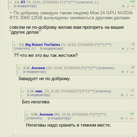
+14
2.6
,
ET
(
?
), 10:51, 27/10/2021 [
^
] [
^^
] [
^^^
] [
ответить
]
[
↓
]
+
–
[
к модератору
]
/
> По доброму завидую таким людям) Мои 24 GPU NVIDIA
RTX 3060 12GB вынуждены заниматься другими делами
совсем не по-доброму желаю вам прогореть на ваших
"других делах"
–1
3.8
,
Big Robert TheTables
(
?
), 10:53, 27/10/2021 [
^
] [
^^
] [
^^^
]
+
–
[
ответить
]
[
↓
] [
к модератору
]
/
?? что же это вы так жестоки?
–2
4.15
,
Аноним
(
15
), 11:04, 27/10/2021 [
^
] [
^^
] [
^^^
] [
ответить
]
+
–
[
к модератору
]
/
Завидует не по доброму.
–1
5.24
,
имя_
(
?
), 11:20, 27/10/2021 [
^
] [
^^
] [
^^^
] [
ответить
]
+
–
[
к модератору
]
/
Без негатива
+4
6.85
,
Аноним
(
85
), 13:10, 27/10/2021 [
^
] [
^^
] [
^^^
]
+
–
[
ответить
]
[
к модератору
]
/
Негативы надо хранить в темном месте.