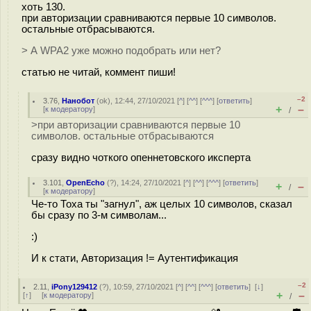
хоть 130.
при авторизации сравниваются первые 10 символов.
остальные отбрасываются.
> А WPA2 уже можно подобрать или нет?
статью не читай, коммент пиши!
–2
3.76
,
Нанобот
(
ok
), 12:44, 27/10/2021 [
^
] [
^^
] [
^^^
] [
ответить
]
+
–
[
к модератору
]
/
>при авторизации сравниваются первые 10
символов. остальные отбрасываются
сразу видно чоткого опеннетовского иксперта
3.101
,
OpenEcho
(
?
), 14:24, 27/10/2021 [
^
] [
^^
] [
^^^
] [
ответить
]
+
–
/
[
к модератору
]
Че-то Тоха ты "загнул", аж целых 10 символов, сказал
бы сразу по 3-м символам...
:)
И к стати, Авторизация != Аутентификация
–2
2.11
,
iPony129412
(
?
), 10:59, 27/10/2021 [
^
] [
^^
] [
^^^
] [
ответить
]
[
↓
]
+
–
[
↑
] [
к модератору
]
/