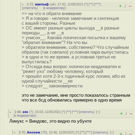
5.72
,
макпыф
(
ok
), 17:42, 11/05/2021 [
^
] [
^^
] [
^^^
]
+
–
/
[
ответить
]
[
к модератору
]
>> на что я обрати внимание
> Я и говорю - нелепое замечание и сентенция
с вашей стороны. Разные
> ОС имеют разные циклы выхода __в разные
периоды__, а не __в
> унисон__. Какова логическая посылка к вашему
"обратил внимание"? На что вы
> обратили внимание, собственно? Что случайным
образом (так совпало) условная пара выпустилась
> в одно и то же время. а условная третья не
выпустилась?
> Отсюда ваш вопрос логически неадекватен и
"режет ухо" любому человеку, который
> прошёл хотя 2-3-х годичный курс логики, ибо из
одной случайности __не
> следует__ закономерности.
это не замечание, мне просто показалось странным
что все бсд обновились примерно в одно время
2.68
,
кек
(
?
), 15:03, 11/05/2021 [
^
] [
^^
] [
^^^
] [
ответить
]
[
↑
]
+
–
/
[
к модератору
]
Линукс = Виндовс, это видно по убунте
3.70
,
Аноним
(
70
), 15:46, 11/05/2021 [
^
] [
^^
] [
^^^
] [
ответить
]
[
↓
]
+
–
/