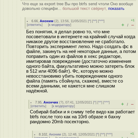
Что еще за export tree Вы про btrfs send чтоли Оно вообще
довольно специфи...
большой текст свёрнут,
показать
+1
6.66
,
Аноним
(
2
), 13:56, 11/05/2021 [
^
] [
^^
] [
^^^
]
+
–
[
ответить
]
[
к модератору
]
/
Без понятия, я делал ровно то, что мне
посоветовали в интернете на крайний случай когда
никакое другое восстановление не сработало.
Повторить эксперимент легко. Надо создать фс в
файле, закинуть на неё некоторые данные, а потом
поправить один из файлов в хекс редакторе,
имитировав повреждение (достаточно изменения
одного байта, факультативно можно затереть блок
в 512 или 4096 байт). Фс, которую можно
невосстановимо убить повреждением одного
файла (память сбойнула, скажем), вместе со
всеми данными, не кажется мне слишком
надёжной.
7.95
,
Анончик
(
?
), 07:41, 12/05/2021 [
^
] [
^^
] [
^^^
]
+
–
/
[
ответить
]
[
к модератору
]
Собирай бабки и я сниму тебе видо как работает
btrfs после того как на 10гб образе я бахну
рандомно 20mb посекторно.
+1
8.102
,
Аноним
(
2
), 12:48, 12/05/2021 [
^
] [
^^
] [
^^^
]