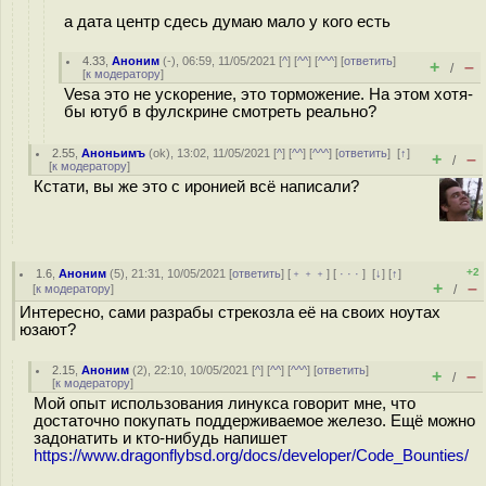
а дата центр сдесь думаю мало у кого есть
4.33
,
Аноним
(
-
), 06:59, 11/05/2021 [
^
] [
^^
] [
^^^
] [
ответить
]
+
–
/
[
к модератору
]
Vesa это не ускорение, это торможение. На этом хотя-
бы ютуб в фулскрине смотреть реально?
2.55
,
Аноньимъ
(
ok
), 13:02, 11/05/2021 [
^
] [
^^
] [
^^^
] [
ответить
]
[
↑
]
+
–
/
[
к модератору
]
Кстати, вы же это с иронией всё написали?
+2
1.6
,
Аноним
(
5
), 21:31, 10/05/2021 [
ответить
] [
﹢﹢﹢
] [
· · ·
]
[
↓
] [
↑
]
+
–
[
к модератору
]
/
Интересно, сами разрабы стрекозла её на своих ноутах
юзают?
2.15
,
Аноним
(
2
), 22:10, 10/05/2021 [
^
] [
^^
] [
^^^
] [
ответить
]
+
–
/
[
к модератору
]
Мой опыт использования линукса говорит мне, что
достаточно покупать поддерживаемое железо. Ещё можно
задонатить и кто-нибудь напишет
https://www.dragonflybsd.org/docs/developer/Code_Bounties/