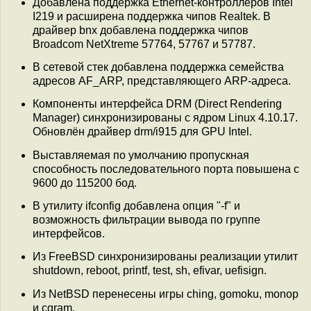
Добавлена поддержка Ethernet-контроллеров Intel
I219 и расширена поддержка чипов Realtek. В
драйвер bnx добавлена поддержка чипов
Broadcom NetXtreme 57764, 57767 и 57787.
В сетевой стек добавлена поддержка семейства
адресов AF_ARP, представляющего ARP-адреса.
Компоненты интерфейса DRM (Direct Rendering
Manager) синхронизированы с ядром Linux 4.10.17.
Обновлён драйвер drm/i915 для GPU Intel.
Выставляемая по умолчанию пропускная
способность последовательного порта повышена с
9600 до 115200 бод.
В утилиту ifconfig добавлена опция "-f" и
возможность фильтрации вывода по группе
интерфейсов.
Из FreeBSD синхронизированы реализации утилит
shutdown, reboot, printf, test, sh, efivar, uefisign.
Из NetBSD перенесены игры ching, gomoku, monop
и cgram.