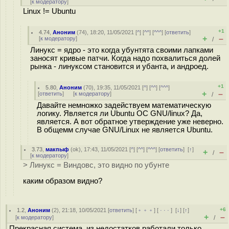
[
к модератору
]
Linux != Ubuntu
+1
4.74
,
Аноним
(
74
), 18:20, 11/05/2021 [
^
] [
^^
] [
^^^
] [
ответить
]
+
–
[
к модератору
]
/
Линукс = ядро - это когда убунтята своими лапками
заносят кривые патчи. Когда надо похвалиться долей
рынка - линуксом становится и убанта, и андроед.
+1
5.80
,
Аноним
(
70
), 19:35, 11/05/2021 [
^
] [
^^
] [
^^^
]
+
–
[
ответить
]
[
к модератору
]
/
Давайте немножко задействуем математическую
логику. Является ли Ubuntu ОС GNU/linux? Да,
является. А вот обратное утверждение уже неверно.
В общемм случае GNU/Linux не является Ubuntu.
3.73
,
макпыф
(
ok
), 17:43, 11/05/2021 [
^
] [
^^
] [
^^^
] [
ответить
]
[
↑
]
+
–
/
[
к модератору
]
> Линукс = Виндовс, это видно по убунте
каким образом видно?
+6
1.2
,
Аноним
(
2
), 21:18, 10/05/2021 [
ответить
] [
﹢﹢﹢
] [
· · ·
]
[
↓
] [
↑
]
+
–
[
к модератору
]
/
Прекрасная система, из недостатков работали только