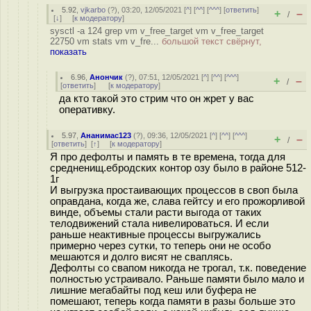
5.92
,
vjkarbo
(
?
), 03:20, 12/05/2021 [
^
] [
^^
] [
^^^
] [
ответить
]
+
–
/
[
↓
] [
к модератору
]
sysctl -a 124 grep vm v_free_target vm v_free_target
22750 vm stats vm v_fre...
большой текст свёрнут,
показать
6.96
,
Анончик
(
?
), 07:51, 12/05/2021 [
^
] [
^^
] [
^^^
]
+
–
/
[
ответить
]
[
к модератору
]
да кто такой это стрим что он жрет у вас
оперативку.
5.97
,
Ананимас123
(
?
), 09:36, 12/05/2021 [
^
] [
^^
] [
^^^
]
+
–
/
[
ответить
]
[
↑
] [
к модератору
]
Я про дефолты и память в те времена, тогда для
средненищ.ебродских контор озу было в районе 512-
1г
И выгрузка простаивающих процессов в своп была
оправдана, когда же, слава гейтсу и его прожорливой
винде, объемы стали расти выгода от таких
телодвижений стала нивелироваться. И если
раньше неактивные процессы выгружались
примерно через сутки, то теперь они не особо
мешаются и долго висят не сваплясь.
Дефолты со свапом никогда не трогал, т.к. поведение
полностью устраивало. Раньше памяти было мало и
лишние мегабайты под кеш или буфера не
помешают, теперь когда памяти в разы больше это