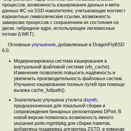
процессов, возможность кэширования данных и мета-
данных ФС на SSD-накопителях, учитывающие контекст
вариантные символические ссылки, возможность
заморозки процессов с сохранением их состояния на
диске, гибридное ядро, использующее легковесные
потоки (LWKT).
Основные
улучшения
, добавленные в DragonFlyBSD
6.0:
Модернизирована система кэширования в
виртуальной файловой системе (vfs_cache).
Изменение позволило повысить надёжность и
увеличить производительность файловых систем.
Улучшено кэширование полных путей при помощи
вызова cache_fullpath().
Значительно улучшена утилита
dsynth
,
предназначенная для локальной сборки и
сопровождения бинарных репозиториев DPort. В
новой версии появилась возможность явного
указания ports-mgmt/pkg для сборки пакетов,
добавлена поддержка алгоритма ZSTD, в команде