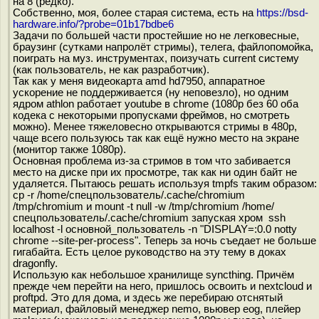
на 8 (редко).
Собственно, моя, более старая система, есть на
https://bsd-
hardware.info/?probe=01b17bdbe6
Задачи по большей части простейшие но не легковесные,
браузинг (сутками напролёт стримы), телега, файлопомойка,
поиграть на муз. инструментах, поизучать current систему
(как пользователь, не как разработчик).
Так как у меня видеокарта amd hd7950, аппаратное
ускорение не поддерживается (ну неповезло), но одним
ядром athlon работает youtube в chrome (1080р без 60 оба
кодека с некоторыми пропусками фреймов, но смотреть
можно). Менее тяжеловесно открываются стримы в 480р,
чаще всего пользуюсь так как ещё нужно место на экране
(монитор также 1080р).
Основная проблема из-за стримов в том что забивается
место на диске при их просмотре, так как ни один байт не
удаляется. Пытаюсь решать используя tmpfs таким образом:
cp -r /home/спецпользователь/.cache/chromium
/tmp/chromium и mount -t null -w /tmp/chromium /home/
спецпользователь/.cache/chromium запуская хром ssh
localhost -l основной_пользователь -n "DISPLAY=:0.0 notty
chrome --site-per-process". Теперь за ночь съедает не больше
гигабайта. Есть целое руководство на эту тему в доках
dragonfly.
Использую как небольшое хранилище syncthing. Причём
прежде чем перейти на него, пришлось освоить и nextcloud и
proftpd. Это для дома, и здесь же перебираю отснятый
материал, файловый менеджер nemo, вьювер eog, плейер