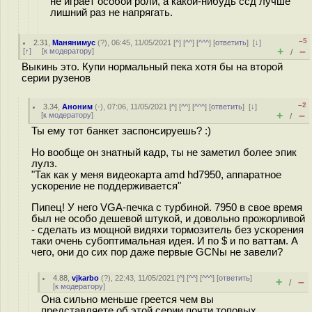
не играет особой роли, а какой-нибудь ссд лучше
лишний раз не напрягать.
–5
2.31
,
Манянимус
(
?
), 06:45, 11/05/2021 [
^
] [
^^
] [
^^^
] [
ответить
]
[
↓
]
+
–
[
↑
] [
к модератору
]
/
Выкинь это. Купи нормальный пека хотя бы на второй
серии рузенов
–2
3.34
,
Аноним
(
-
), 07:06, 11/05/2021 [
^
] [
^^
] [
^^^
] [
ответить
]
[
↓
]
+
–
[
к модератору
]
/
Ты ему тот банкет заспонсируешь? :)
Но вообще он знатный кадр, ты не заметил более эпик
лулз.
"Так как у меня видеокарта amd hd7950, аппаратное
ускорение не поддерживается"
Пипец! У него VGA-печка с турбиной. 7950 в свое время
был не особо дешевой штукой, и довольно прожорливой
- сделать из мощной видяхи тормозитель без ускорения
таки очень субоптимальная идея. И по $ и по ваттам. А
чего, они до сих пор даже первые GCNы не завели?
4.88
,
vjkarbo
(
?
), 22:43, 11/05/2021 [
^
] [
^^
] [
^^^
] [
ответить
]
+
–
/
[
к модератору
]
Она сильно меньше греется чем вы
представляете об этой серии почти топовых,