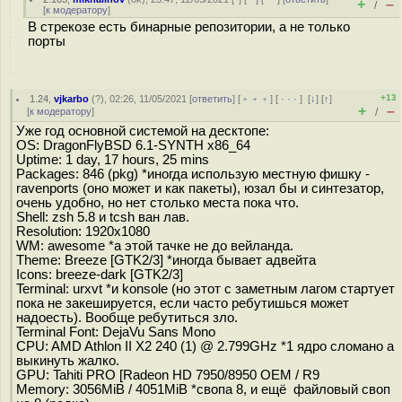
+
–
/
[
к модератору
]
В стрекозе есть бинарные репозитории, а не только
порты
+13
1.24
,
vjkarbo
(
?
), 02:26, 11/05/2021 [
ответить
] [
﹢﹢﹢
] [
· · ·
]
[
↓
] [
↑
]
+
–
[
к модератору
]
/
Уже год основной системой на десктопе:
OS: DragonFlyBSD 6.1-SYNTH x86_64
Uptime: 1 day, 17 hours, 25 mins
Packages: 846 (pkg) *иногда использую местную фишку -
ravenports (оно может и как пакеты), юзал бы и синтезатор,
очень удобно, но нет столько места пока что.
Shell: zsh 5.8 и tcsh ван лав.
Resolution: 1920x1080
WM: awesome *а этой тачке не до вейланда.
Theme: Breeze [GTK2/3] *иногда бывает адвейта
Icons: breeze-dark [GTK2/3]
Terminal: urxvt *и konsole (но этот с заметным лагом стартует
пока не закешируется, если часто ребутишься может
надоесть). Вообще ребутиться зло.
Terminal Font: DejaVu Sans Mono
CPU: AMD Athlon II X2 240 (1) @ 2.799GHz *1 ядро сломано а
выкинуть жалко.
GPU: Tahiti PRO [Radeon HD 7950/8950 OEM / R9
Memory: 3056MiB / 4051MiB *свопа 8, и ещё файловый своп