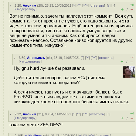
+5
2.20
,
Аноним
(
20
), 23:23, 10/05/2021 [
^
] [
^^
] [
^^^
] [
ответить
]
[
↓
] [
↑
]
+
–
[
к модератору
]
/
Вот не понимаю, зачем ты написал этот коммент. Вся суть
коммента - этот проект не нужен, его надо закрыть, и эта
идея с треском провалилась. Ещё потенциальная причина
- покрасоваться, типа вот я написал умную вещь, так и
вещь не умная и ты аноним. Как собирался лавры
пожинать - неясно. Остальное криво копируется из других
комментов типа "нинужно".
–2
3.59
,
Аноньимъ
(
ok
), 13:19, 11/05/2021 [
^
] [
^^
] [
^^^
] [
ответить
]
+
–
[
к модератору
]
/
Ну, gnu hurd лучше бы развивали.
Действительно вопрос, зачем БСД система
которую не имеют корпорации?
А если имеют, так пусть и оплачивают банкет. Как с
FreeBSD, честным людям же с такими женщинами
никаких дел кроме осторожного бизнеса иметь нельзя.
+4
2.22
,
Аноним
(
21
), 00:34, 11/05/2021 [
^
] [
^^
] [
^^^
] [
ответить
]
[
↑
]
+
–
[
к модератору
]
/
в каком месте ZFS DFS?!
2.105
,
mikhailnov
(
ok
), 23:47, 12/05/2021 [
^
] [
^^
] [
^^^
] [
ответить
]