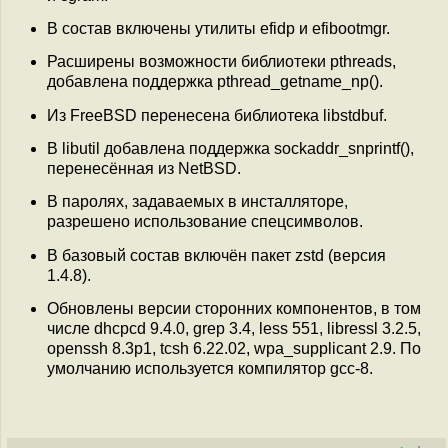
В состав включены утилиты efidp и efibootmgr.
Расширены возможности библиотеки pthreads,
добавлена поддержка pthread_getname_np().
Из FreeBSD перенесена библиотека libstdbuf.
В libutil добавлена поддержка sockaddr_snprintf(),
перенесённая из NetBSD.
В паролях, задаваемых в инсталляторе,
разрешено использование спецсимволов.
В базовый состав включён пакет zstd (версия
1.4.8).
Обновлены версии сторонних компонентов, в том
числе dhcpcd 9.4.0, grep 3.4, less 551, libressl 3.2.5,
openssh 8.3p1, tcsh 6.22.02, wpa_supplicant 2.9. По
умолчанию используется компилятор gcc-8.