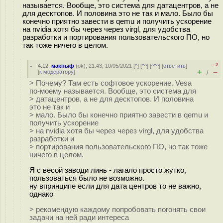
называется. Вообще, это система для датацентров, а не
для десктопов. И половина это не так и мало. Было бы
конечно приятно завести в qemu и получить ускорение
на nvidia хотя бы через через virgl, для удобства
разработки и портирования пользовательского ПО, но
так тоже ничего в целом.
–2
4.12
,
макпыф
(
ok
), 21:43, 10/05/2021 [
^
] [
^^
] [
^^^
] [
ответить
]
+
–
[
к модератору
]
/
> Почему? Там есть софтовое ускорение. Vesa
по-моему называется. Вообще, это система для
> датацентров, а не для десктопов. И половина
это не так и
> мало. Было бы конечно приятно завести в qemu и
получить ускорение
> на nvidia хотя бы через через virgl, для удобства
разработки и
> портирования пользовательского ПО, но так тоже
ничего в целом.
Я с весой заводи линь - лагало просто жутко,
пользоваться было не возможно.
ну впринципе если для дата центров то не важно,
однако
> рекомендую каждому попробовать погонять свои
задачи на ней ради интереса