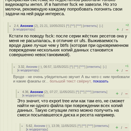
видеокарты интел. И в hammer fsck не завезли. Но это
мелочи, рекомендую каждому попробовать погонять свои
задачи на ней ради интереса.
+2
2.4
,
Аноним
(
2
), 21:21, 10/05/2021 [
^
] [
^^
] [
^^^
] [
ответить
]
[
↓
]
+
–
[
к модератору
]
/
Кстати по поводу fsck: после серии жёстких ресетов она у
меня не расыпалась, в отличие от ufs. Выживаемость
вроде даже лучше чем у btrfs (которая при одновременном
повреждении нескольких копий данных становится
совершенно невостановимой).
+1
3.32
,
Аноним
(
-
), 06:57, 11/05/2021 [
^
] [
^^
] [
^^^
] [
ответить
]
[
↓
]
+
–
[
к модератору
]
/
Вроде - не очень убедительно звучит А вы чего с ним пробовали
и какие факапы ог...
большой текст свёрнут,
показать
4.36
,
Аноним
(
2
), 07:27, 11/05/2021 [
^
] [
^^
] [
^^^
] [
ответить
]
+
–
/
[
к модератору
]
Это значит, что export tree или как там его, не сможет
найти ни одного файла при повреждении всех копий
данных. Такую ситуации легко можно получить на
смеси посыпавшегося диска и ресета например.
5.62
,
Аноним
(
-
), 13:39, 11/05/2021 [
^
] [
^^
] [
^^^
] [
ответить
]
+
–
/
[
к модератору
]