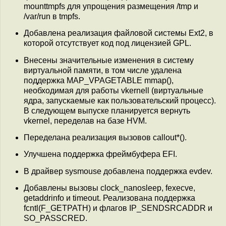
mounttmpfs для упрощения размещения /tmp и
/var/run в tmpfs.
Добавлена реализация файловой системы Ext2, в
которой отсутствует код под лицензией GPL.
Внесены значительные изменения в систему
виртуальной памяти, в том числе удалена
поддержка MAP_VPAGETABLE mmap(),
необходимая для работы vkernell (виртуальные
ядра, запускаемые как пользовательский процесс).
В следующем выпуске планируется вернуть
vkernel, переделав на базе HVM.
Переделана реализация вызовов callout*().
Улучшена поддержка фреймбуфера EFI.
В драйвер sysmouse добавлена поддержка evdev.
Добавлены вызовы clock_nanosleep, fexecve,
getaddrinfo и timeout. Реализована поддержка
fcntl(F_GETPATH) и флагов IP_SENDSRCADDR и
SO_PASSCRED.