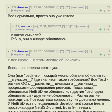
+6
2.5
,
Аноним
(
5
), 21:26, 10/05/2021 [
^
] [
^^
] [
^^^
] [
ответить
]
[
↓
]
+
–
[
к модератору
]
/
Всё нормально, просто она уже готова.
–1
3.7
,
макпыф
(
ok
), 21:31, 10/05/2021 [
^
] [
^^
] [
^^^
] [
ответить
]
+
–
[
к модератору
]
/
в каком смысле?
P.S. а, они в январе обновились
–6
2.9
,
Аноним
(
9
), 21:37, 10/05/2021 [
^
] [
^^
] [
^^^
] [
ответить
]
[
↓
] [
↑
]
+
–
[
к модератору
]
/
> все кроме ... в этом месяце обновились
Довольно нелепая сентеция.
Они (все *bsd) что... каждый месяц обязаны обновляться
__в унисон__? Где значится такое требование? Все *bsd -
разные ОС с __разными__ циклами и __разными__
процессами формирования релизов. Тогда, когда
обновилась NetBSD не обновлялись другие *bsd, одни
обновляются - другие не обновляются. Раз на раз не
приходится. Поэтому ваш вопрос звучит довольно нелепо.
У NetBSD есть специальный development source tree, в
простонародье NetBSD-current. Есть 8-я ветка с
постоянными аддейтами, актуальная - 9-я. Все измнения