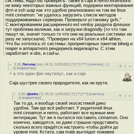
системы, надо бы проверить. Также в caja и nemo extensions
не вижу некоторых важных функций, подержки монтирования
фтп и ssh шар как это удобно реализовано на том же linux
mint cinnamon: "не удалось загрузить список методов
поддерживаемых сервером. Проверьте установку gvfs."
С монтированием расширенного ext ventoy раздела флешки
тут проблема великая, как и загрузки dragondly (то что там
пишут ок, значит только то что они на реальных системах ни
разу не запускали). *Проверил на х64 turion и х64 athlon.
Что бы хотелось от системы: проприетарных пакетов bitwig и
reaper и аппаратного рендеринга видеокарты. С этим
заработает и obs, и cad-ы.
2.26
,
Леголас
(
ok
), 04:33, 11/05/2021 [
^
] [
^^
] [
^^^
] [
ответить
]
[
↓
]
+
–
/
[
к модератору
]
> а это один фиг наутилус, как и caja
Caja шустрее своего прародителя, как ни крути.
3.29
,
vjkarbo
(
?
), 05:23, 11/05/2021 [
^
] [
^^
] [
^^^
] [
ответить
]
+
–
/
[
к модератору
]
Так то да, и вообще своей экосистемой дико
удобна. Там где всё работает. У родителей linux
mint cinnamon и nemo, работают все нужные мне
интеграции. Тут же я пытался поставить cinnamon. Оно
конечно, заводится, но даже страшно представить
сколько всего придётся настроить чтобы дойти до
уровня mint. Кстати, сам mate выглядит поживее