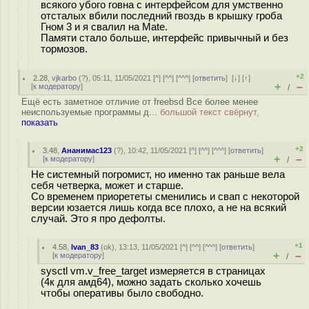
всякого убого говна с интерфейсом для умственно
отсталых вбили последний гвоздь в крышку гроба
Гном 3 и я свалил на Mate.
Памяти стало больше, интерфейс привычный и без
тормозов.
+2
2.28
,
vjkarbo
(
?
), 05:11, 11/05/2021 [
^
] [
^^
] [
^^^
] [
ответить
]
[
↓
] [
↑
]
+
–
[
к модератору
]
/
Ещё есть заметное отличие от freebsd Все более менее
неиспользуемые программы д...
большой текст свёрнут,
показать
+2
3.48
,
Ананимас123
(
?
), 10:42, 11/05/2021 [
^
] [
^^
] [
^^^
] [
ответить
]
+
–
[
к модератору
]
/
Не системный погромист, но именно так раньше вела
себя четверка, может и старше.
Со временем приорететы сменились и свап с некоторой
версии юзается лишь когда все плохо, а не на всякий
случай. Это я про дефолты.
+1
4.58
,
Ivan_83
(
ok
), 13:13, 11/05/2021 [
^
] [
^^
] [
^^^
] [
ответить
]
+
–
[
к модератору
]
/
sysctl vm.v_free_target измеряется в страницах
(4к для амд64), можно задать сколько хочешь
чтобы оперативы было свободно.