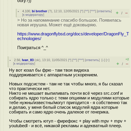
богу?))
4.100
,
bi brother
(
?
), 12:10, 12/05/2021 [
^
] [
^^
] [
^^^
] [
ответить
]
+
–
/
[
к модератору
]
> Но за напоминание спасибо большое. Появилась
новая игрушка. Может ещё доковыряю.
https://www.dragonflybsd.org/docs/developer/DragonFly_T
echnologies/
Поиграться ^_^
+2
2.56
,
Ivan_83
(
ok
), 13:10, 11/05/2021 [
^
] [
^^
] [
^^^
] [
ответить
]
[
↓
] [
↑
]
+
–
[
к модератору
]
/
Ну вот юзал бы фрю - там твоя видюха
поддерживается с аппаратным ускорением.
Новых подсистем - там не так чтобы много, я бы сказал
что практически нет.
Никто не мешает выпиливать почти всё через src.conf и
собирать ядро только с теми опциями и модулями которые
тебе нужны/известны/могут пригодится - я собственно так
и делаю, у меня белый список модулей ядра которые
собирать и само ядро очень далекое от генерика.
Чтобы смотреть ютуп - фирефокс + play with mpv + mpv +
youtubedl - и всё, никакой рекламы и адекватный плеер.