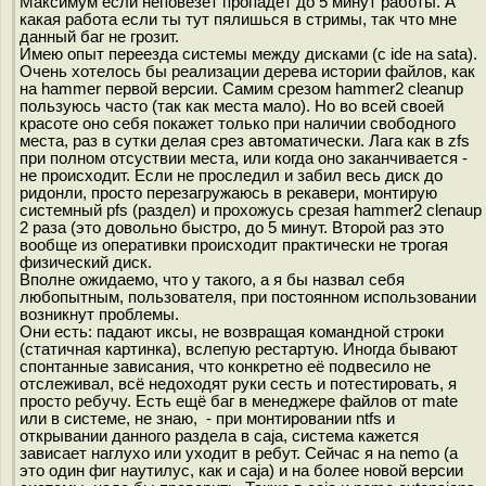
Максимум если неповезёт пропадёт до 5 минут работы. А
какая работа если ты тут пялишься в стримы, так что мне
данный баг не грозит.
Имею опыт переезда системы между дисками (c ide на sata).
Очень хотелось бы реализации дерева истории файлов, как
на hammer первой версии. Самим срезом hammer2 cleanup
пользуюсь часто (так как места мало). Но во всей своей
красоте оно себя покажет только при наличии свободного
места, раз в сутки делая срез автоматически. Лага как в zfs
при полном отсуствии места, или когда оно заканчивается -
не происходит. Если не проследил и забил весь диск до
ридонли, просто перезагружаюсь в рекавери, монтирую
системный pfs (раздел) и прохожусь срезая hammer2 clenaup
2 раза (это довольно быстро, до 5 минут. Второй раз это
вообще из оперативки происходит практически не трогая
физический диск.
Вполне ожидаемо, что у такого, а я бы назвал себя
любопытным, пользователя, при постоянном использовании
возникнут проблемы.
Они есть: падают иксы, не возвращая командной строки
(статичная картинка), вслепую рестартую. Иногда бывают
спонтанные зависания, что конкретно её подвесило не
отслеживал, всё недоходят руки сесть и потестировать, я
просто ребучу. Есть ещё баг в менеджере файлов от mate
или в системе, не знаю, - при монтировании ntfs и
открывании данного раздела в caja, система кажется
зависает наглухо или уходит в ребут. Сейчас я на nemo (а
это один фиг наутилус, как и caja) и на более новой версии