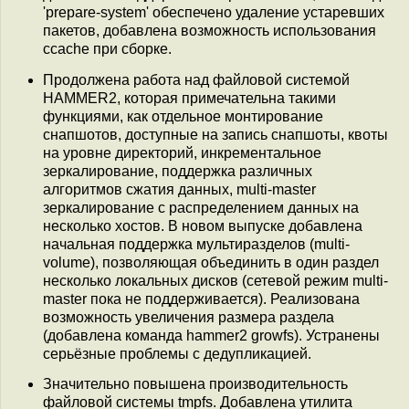
'prepare-system' обеспечено удаление устаревших
пакетов, добавлена возможность использования
ccache при сборке.
Продолжена работа над файловой системой
HAMMER2, которая примечательна такими
функциями, как отдельное монтирование
снапшотов, доступные на запись снапшоты, квоты
на уровне директорий, инкрементальное
зеркалирование, поддержка различных
алгоритмов сжатия данных, multi-master
зеркалирование с распределением данных на
несколько хостов. В новом выпуске добавлена
начальная поддержка мультиразделов (multi-
volume), позволяющая объединить в один раздел
несколько локальных дисков (сетевой режим multi-
master пока не поддерживается). Реализована
возможность увеличения размера раздела
(добавлена команда hammer2 growfs). Устранены
серьёзные проблемы с дедупликацией.
Значительно повышена производительность
файловой системы tmpfs. Добавлена утилита