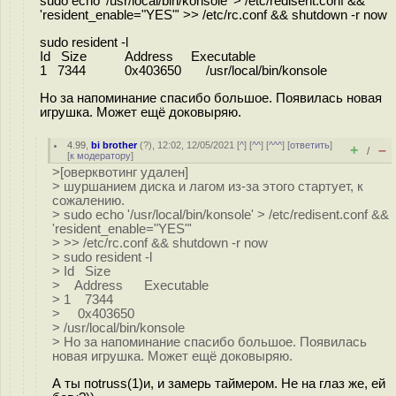
sudo echo '/usr/local/bin/konsole' > /etc/redisent.conf &&
'resident_enable="YES"' >> /etc/rc.conf && shutdown -r now
sudo resident -l
Id Size Address Executable
1 7344 0x403650 /usr/local/bin/konsole
Но за напоминание спасибо большое. Появилась новая
игрушка. Может ещё доковыряю.
4.99
,
bi brother
(
?
), 12:02, 12/05/2021 [
^
] [
^^
] [
^^^
] [
ответить
]
+
–
/
[
к модератору
]
>[оверквотинг удален]
> шуршанием диска и лагом из-за этого стартует, к
сожалению.
> sudo echo '/usr/local/bin/konsole' > /etc/redisent.conf &&
'resident_enable="YES"'
> >> /etc/rc.conf && shutdown -r now
> sudo resident -l
> Id Size
> Address Executable
> 1 7344
> 0x403650
> /usr/local/bin/konsole
> Но за напоминание спасибо большое. Появилась
новая игрушка. Может ещё доковыряю.
А ты поtruss(1)и, и замерь таймером. Не на глаз же, ей