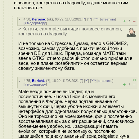
cinnamon, конкретно на dragondly, и даже можно этим
пользоваться.
4.30
,
Леголас
(
ok
), 06:29, 11/05/2021 [
^
] [
^^
] [
^^^
] [
ответить
]
+
–
/
[
к модератору
]
> Кстати, сам mate выглядит поживее cinnamon,
конкретно на dragondly
И не только на Стрекозе. Думаю, дело в GNOME2,
возможно, самом удобном с практической точки
зрения DE для Linux. Правда, команда MATE таки
ввела GTK3, отчего рабочий стол сильно прибавил в
весе, но в плане «юзабилити» он остается верным
своему знаменитому бате.
+1
4.75
,
BorichL
(
?
), 18:29, 11/05/2021 [
^
] [
^^
] [
^^^
] [
ответить
]
+
–
[
к модератору
]
/
Mate везде поживее выглядит, да и
посимпотичнее. Я юзал Гном 3 с момента его
появления в Федоре. Через подташнивание от
выкинутых фич, через убогие иконки и элементы
интерфейса для одноглазых полуслепых дальтоников.
Оно не тормозило на моём железе, фичи постепенно
восстанавливались за счёт расширений, становилось
более-менее удобно, но... засирающий память
evolution, который я не использую, постоянно
шарящийся по диску анальный зонд zeitgeist и куча