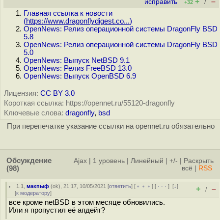
+
–
исправить
/
+32
Главная ссылка к новости
(
https://www.dragonflydigest.co...
)
OpenNews: Релиз операционной системы DragonFly BSD
5.8
OpenNews: Релиз операционной системы DragonFly BSD
5.0
OpenNews: Выпуск NetBSD 9.1
OpenNews: Релиз FreeBSD 13.0
OpenNews: Выпуск OpenBSD 6.9
Лицензия:
CC BY 3.0
Короткая ссылка: https://opennet.ru/55120-dragonfly
Ключевые слова:
dragonfly
,
bsd
При перепечатке указание ссылки на opennet.ru обязательно
Обсуждение
Ajax
|
1 уровень
|
Линейный
|
+/-
|
Раскрыть
(98)
всё
|
RSS
1.1
,
макпыф
(
ok
), 21:17, 10/05/2021 [
ответить
] [
﹢﹢﹢
] [
· · ·
]
[
↓
]
+
–
/
[
к модератору
]
все кроме netBSD в этом месяце обновились.
Или я пропустил её апдейт?