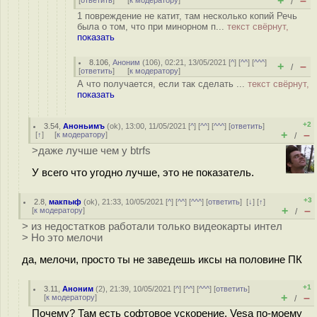
+
–
[
ответить
]
[
к модератору
]
/
1 повреждение не катит, там несколько копий Речь
была о том, что при минорном п...
текст свёрнут,
показать
8.106
,
Аноним
(
106
), 02:21, 13/05/2021 [
^
] [
^^
] [
^^^
]
+
–
/
[
ответить
]
[
к модератору
]
А что получается, если так сделать ...
текст свёрнут,
показать
+2
3.54
,
Аноньимъ
(
ok
), 13:00, 11/05/2021 [
^
] [
^^
] [
^^^
] [
ответить
]
+
–
[
↑
] [
к модератору
]
/
>даже лучше чем у btrfs
У всего что угодно лучше, это не показатель.
+3
2.8
,
макпыф
(
ok
), 21:33, 10/05/2021 [
^
] [
^^
] [
^^^
] [
ответить
]
[
↓
] [
↑
]
+
–
[
к модератору
]
/
> из недостатков работали только видеокарты интел
> Но это мелочи
да, мелочи, просто ты не заведешь иксы на половине ПК
+1
3.11
,
Аноним
(
2
), 21:39, 10/05/2021 [
^
] [
^^
] [
^^^
] [
ответить
]
+
–
[
к модератору
]
/
Почему? Там есть софтовое ускорение. Vesa по-моему