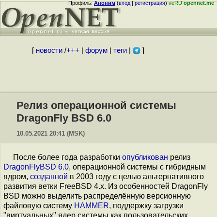
Профиль:
Аноним
(
вход
|
регистрация
)
неRU
opennet.me
[
новости
/
+++
|
форум
|
теги
|
]
Релиз операционной системы
DragonFly BSD 6.0
10.05.2021 20:41 (MSK)
После более года разработки
опубликован
релиз
DragonFlyBSD 6.0
, операционной системы с гибридным
ядром,
созданной
в 2003 году с целью альтернативного
развития ветки FreeBSD 4.x. Из особенностей DragonFly
BSD можно выделить распределённую версионную
файловую систему
HAMMER
, поддержку загрузки
"виртуальных" ядер системы как пользовательских