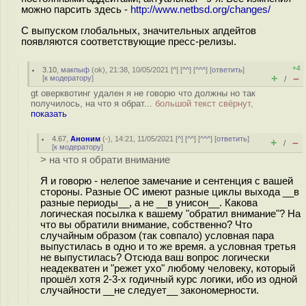
можно парсить здесь -
http://www.netbsd.org/changes/
С выпуском глобальных, значительных апдейтов
появляются соответствующие пресс-релизы.
+4
3.10
,
макпыф
(
ok
), 21:38, 10/05/2021 [
^
] [
^^
] [
^^^
] [
ответить
]
+
–
[
к модератору
]
/
gt оверквотинг удален я не говорю что должны но так
получилось, на что я обрат...
большой текст свёрнут,
показать
4.67
,
Аноним
(
-
), 14:21, 11/05/2021 [
^
] [
^^
] [
^^^
] [
ответить
]
+
–
/
[
к модератору
]
> на что я обрати внимание
Я и говорю - нелепое замечание и сентенция с вашей
стороны. Разные ОС имеют разные циклы выхода __в
разные периоды__, а не __в унисон__. Какова
логическая посылка к вашему "обратил внимание"? На
что вы обратили внимание, собственно? Что
случайным образом (так совпало) условная пара
выпустилась в одно и то же время. а условная третья
не выпустилась? Отсюда ваш вопрос логически
неадекватен и "режет ухо" любому человеку, который
прошёл хотя 2-3-х годичный курс логики, ибо из одной
случайности __не следует__ закономерности.