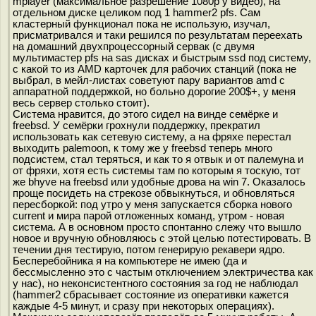
mplayer (максимальное разрешение 1080р у видео), на
отдельном диске целиком под 1 hammer2 pfs. Сам
кластерный функционал пока не использую, изучал,
присматривался и таки решился по результатам переехать
на домашний двухпроцессорный сервак (с двумя
мультимастер pfs на sas дисках и быстрым ssd под систему,
с какой то из AMD карточек для рабочих станций (пока не
выбрал, в мейл-листах советуют пару вариантов amd с
аппаратной поддержкой, но больно дорогие 200$+, у меня
весь сервер столько стоит).
Система нравится, до этого сидел на винде семёрке и
freebsd. У семёрки грохнули поддержку, прекратил
использовать как сетевую систему, а на фряхе перестал
выходить palemoon, к тому же у freebsd теперь много
подсистем, стал теряться, и как то я отвык и от палемуна и
от фряхи, хотя есть системы там по которым я тоскую, тот
же bhyve на freebsd или удобные дрова на win 7. Оказалось
проще посидеть на стрекозе обвыкнуться, и обновляться
пересборкой: под утро у меня запускается сборка нового
current и мира парой отложенных команд, утром - новая
система. А в основном просто спонтанно слежу что вышло
новое и вручную обновляюсь с этой целью потестировать. В
течении дня тестирую, потом генерирую рекавери ядро.
Бесперебойника я на компьютере не имею (да и
бессмысленно это с частым отключением электричества как
у нас), но неконсистентного состояния за год не наблюдал
(hammer2 сбрасывает состояние из оперативки кажется
каждые 4-5 минут, и сразу при некоторых операциях).