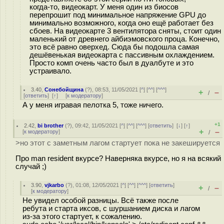
когда-то, видеокарт. У меня один из биосов
перепрошит под минимальное напряжение GPU до
минимально возможного, когда оно ещё работает без
сбоев. На видеокарте 3 вентилятора сняты, стоит один
маленький от древнего айбиэмовского проца. Конечно,
это всё равно оверхед. Сюда бы подошла самая
дешёвенькая видеокарта с пассивным охлаждением.
Просто комп очень часто был в дуалбуте и это
устраивало.
3.40
,
Сонебойщина
(
?
), 08:53, 11/05/2021 [
^
] [
^^
] [
^^^
]
+
–
/
[
ответить
]
[
↑
] [
к модератору
]
А у меня игравая пелотка 5, тоже ничего.
+1
2.42
,
bi brother
(
?
), 09:42, 11/05/2021 [
^
] [
^^
] [
^^^
] [
ответить
]
[
↓
] [
↑
]
+
–
[
к модератору
]
/
>но этот с заметным лагом стартует пока не закешируется
Про man resident вкурсе? Наверняка вкурсе, но я на всякий
случай ;)
3.90
,
vjkarbo
(
?
), 01:08, 12/05/2021 [
^
] [
^^
] [
^^^
] [
ответить
]
+
–
/
[
к модератору
]
Не увидел особой разницы. Всё также после
ребута и старта иксов, с шуршанием диска и лагом
из-за этого стартует, к сожалению.