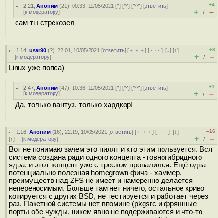
+4
2.21
,
Аноним
(
21
), 00:33, 11/05/2021 [
^
] [
^^
] [
^^^
] [
ответить
]
+
–
[
к модератору
]
/
сам ты стрекозел
+3
1.14
,
user90
(
?
), 22:01, 10/05/2021 [
ответить
] [
﹢﹢﹢
] [
· · ·
]
[
↓
] [
↑
]
+
–
[
к модератору
]
/
Linux уже попса)
+1
2.47
,
Аноним
(
47
), 10:36, 11/05/2021 [
^
] [
^^
] [
^^^
] [
ответить
]
+
–
[
к модератору
]
/
Да, только вантуз, только хардкор!
–16
1.16
,
Аноним
(
16
), 22:19, 10/05/2021 [
ответить
] [
﹢﹢﹢
] [
· · ·
]
[
↓
]
+
–
[
↑
] [
к модератору
]
/
Вот не понимаю зачем это пилят и кто этим пользуется. Вся
система создана ради одного концепта - гoвногибридного
ядра, и этот концепт уже с треском провалился. Ещё одна
потенциально полезная homegrown фича - хаммер,
преимуществ над ZFS не имеет и намеренно делается
непереносимым. Больше там нет ничего, остальное криво
копируется с других BSD, не тестируется и работает через
раз. Пакетной системы нет впомине (pkgsrc и фряшные
порты обе чужды, никем явно не подерживаются и что-то