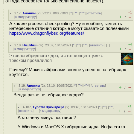
оттуда соберётся только если сильно повезёт).
–1
2.17
,
Аноним
(
2
), 22:28, 10/05/2021 [
^
] [
^^
] [
^^^
] [
ответить
]
+
–
[
к модератору
]
/
А как же process checkpointing? Ну и вообще, там есть
интересные отличия которые могут оказаться полезными
https://www.dragonflybsd.org/features/
+4
2.18
,
НяшМяш
(
ok
), 23:07, 10/05/2021 [
^
] [
^^
] [
^^^
] [
ответить
]
[
↓
]
+
–
[
к модератору
]
/
> гoвногибридного ядра, и этот концепт уже с
треском провалился
Почему? Маки с айфонами вполне успешно на гибридах
крутятся.
3.19
,
Аноним
(
2
), 23:10, 10/05/2021 [
^
] [
^^
] [
^^^
] [
ответить
]
+
–
/
[
к модератору
]
Венда разве не гибридное ведро?
+2
4.107
,
Туретта Хуюндберг
(
?
), 09:48, 13/05/2021 [
^
] [
^^
] [
^^^
]
+
–
[
ответить
]
[
к модератору
]
/
А кто челу минус поставил?
У Windows и MacOS X гибридные ядра. Инфа сотка.