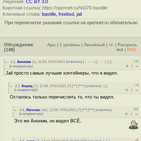
Лицензия:
CC BY 3.0
Короткая ссылка: https://opennet.ru/54370-bastille
Ключевые слова:
bastille
,
freebsd
,
jail
При перепечатке указание ссылки на opennet.ru обязательно
Обсуждение
Ajax
|
1 уровень
|
Линейный
|
+/-
|
Раскрыть
(148)
всё
|
RSS
+11
1.1
,
Аноним
(
1
), 11:53, 07/01/2021 [
ответить
] [
﹢﹢﹢
] [
· · ·
]
[
↓
]
+
–
[
к модератору
]
/
Jail просто самые лучшие контейнеры, что я видел.
+9
2.2
,
Корец
(
?
), 11:58, 07/01/2021 [
^
] [
^^
] [
^^^
] [
ответить
]
[
↓
]
+
–
[
к модератору
]
/
Осталось только перечислить то, что ты видел.
+12
3.4
,
Леголас
(
ok
), 12:09, 07/01/2021 [
^
] [
^^
] [
^^^
] [
ответить
]
+
–
[
к модератору
]
/
Это же Аноним, он видел ВСЁ.
–5