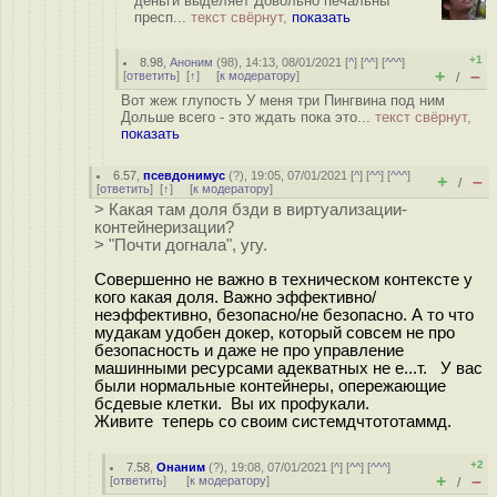
деньги выделяет Довольно печальны
пресп...
текст свёрнут,
показать
+1
8.98
,
Аноним
(
98
), 14:13, 08/01/2021 [
^
] [
^^
] [
^^^
]
+
–
[
ответить
]
[
↑
] [
к модератору
]
/
Вот жеж глупость У меня три Пингвина под ним
Дольше всего - это ждать пока это...
текст свёрнут,
показать
6.57
,
псевдонимус
(
?
), 19:05, 07/01/2021 [
^
] [
^^
] [
^^^
]
+
–
/
[
ответить
]
[
↑
] [
к модератору
]
> Какая там доля бзди в виртуализации-
контейнеризации?
> "Почти догнала", угу.
Совершенно не важно в техническом контексте у
кого какая доля. Важно эффективно/
неэффективно, безопасно/не безопасно. А то что
мудакам удобен докер, который совсем не про
безопасность и даже не про управление
машинными ресурсами адекватных не е...т. У вас
были нормальные контейнеры, опережающие
бсдевые клетки. Вы их профукали.
Живите теперь со своим системдчтототаммд.
+2
7.58
,
Онаним
(
?
), 19:08, 07/01/2021 [
^
] [
^^
] [
^^^
]
+
–
[
ответить
]
[
к модератору
]
/