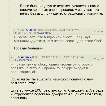
Ваши бывшие дружки переметнувшиеся к нам с
своими setup.exe очень просили. А запускать их
нечто без изоляции как-то страшновато, извините.
4.100
,
Аноним
(
100
), 18:19, 08/01/2021 [
^
] [
^^
] [
^^^
]
+
–
/
[
ответить
]
[
↑
] [
к модератору
]
> Засовывать это в ядро или писать на Ц - чуть
меньший идиотизм, чем использовать для этого Shell.
Гораздо больший
3.25
,
Аноним
(
27
), 16:49, 07/01/2021 [
^
] [
^^
] [
^^^
] [
ответить
]
[
↑
]
+
–
/
[
к модератору
]
> прикрученная сбоку, синей изолентой, стороняя
обвязка на питоне и прочих го, во фре входит в
реализацию jail.
Эх, если бы ты ещё хоть немножко понимал о чём
разглагольствешь.
Есть в линухе LXC, реально копия бзд-джейла. А в бзде
инструментов подобных докеру там ещё нет. Появятся,
сравнишь.