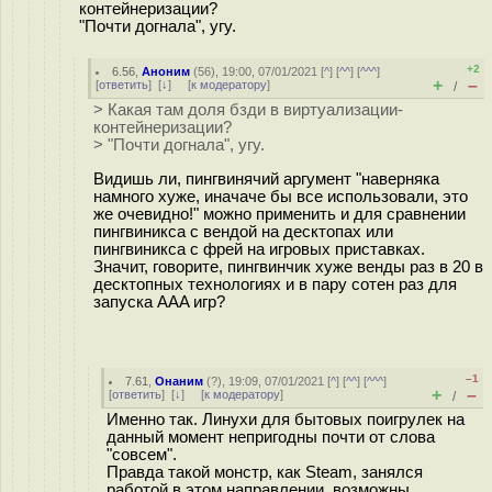
контейнеризации?
"Почти догнала", угу.
+2
6.56
,
Аноним
(
56
), 19:00, 07/01/2021 [
^
] [
^^
] [
^^^
]
+
–
[
ответить
]
[
↓
] [
к модератору
]
/
> Какая там доля бзди в виртуализации-
контейнеризации?
> "Почти догнала", угу.
Видишь ли, пингвинячий аргумент "наверняка
намного хуже, иначаче бы все использовали, это
же очевидно!" можно применить и для сравнении
пингвиникса с вендой на десктопах или
пингвиникса с фрей на игровых приставках.
Значит, говорите, пингвинчик хуже венды раз в 20 в
десктопных технологиях и в пару сотен раз для
запуска AAA игр?
–1
7.61
,
Онаним
(
?
), 19:09, 07/01/2021 [
^
] [
^^
] [
^^^
]
+
–
[
ответить
]
[
↓
] [
к модератору
]
/
Именно так. Линухи для бытовых поигрулек на
данный момент непригодны почти от слова
"совсем".
Правда такой монстр, как Steam, занялся
работой в этом направлении, возможны