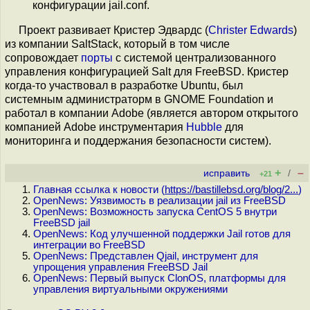
конфигурации jail.conf.
Проект развивает Кристер Эдвардс (
Christer Edwards
)
из компании SaltStack, который в том числе
сопровождает
порты
с системой централизованного
управления конфигурацией Salt для FreeBSD. Кристер
когда-то участвовал в разработке Ubuntu, был
системным администраторм в GNOME Foundation и
работал в компании Adobe (является автором открытого
компанией Adobe инструментария
Hubble
для
мониторинга и поддержания безопасности систем).
+
–
исправить
/
+21
Главная ссылка к новости (
https://bastillebsd.org/blog/2...
)
OpenNews: Уязвимость в реализации jail из FreeBSD
OpenNews: Возможность запуска CentOS 5 внутри
FreeBSD jail
OpenNews: Код улучшенной поддержки Jail готов для
интеграции во FreeBSD
OpenNews: Представлен Qjail, инструмент для
упрощения управления FreeBSD Jail
OpenNews: Первый выпуск ClonOS, платформы для
управления виртуальными окружениями