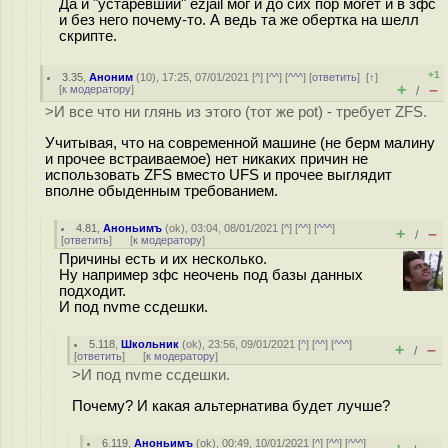
Да и "устаревший" ezjail мог и до сих пор могет и в зфс
и без него почему-то. А ведь та же обертка на шелл
скрипте.
+1
3.35
,
Аноним
(
10
), 17:25, 07/01/2021 [
^
] [
^^
] [
^^^
] [
ответить
]
[
↑
]
+
–
[
к модератору
]
/
>И все что ни глянь из этого (тот же pot) - требует ZFS.
Учитывая, что на современной машине (не берм малину
и прочее встраиваемое) нет никаких причин не
использовать ZFS вместо UFS и прочее выглядит
вполне обыденным требованием.
4.81
,
Аноньимъ
(
ok
), 03:04, 08/01/2021 [
^
] [
^^
] [
^^^
]
+
–
/
[
ответить
]
[
к модератору
]
Причины есть и их несколько.
Ну например зфс неочень под базы данных
подходит.
И под nvme ссдешки.
5.118
,
Школьник
(
ok
), 23:56, 09/01/2021 [
^
] [
^^
] [
^^^
]
+
–
/
[
ответить
]
[
к модератору
]
>И под nvme ссдешки.
Почему? И какая альтернатива будет лучше?
6.119
,
Аноньимъ
(
ok
), 00:49, 10/01/2021 [
^
] [
^^
] [
^^^
]