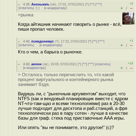
+2
4.28
,
Аноньимъ
(
ok
), 17:02, 07/01/2021 [
^
] [
^^
] [
^^^
]
+
–
[
ответить
]
[
↑
] [
к модератору
]
/
>рынка
Когда айтишник начинают говорить о рынке - всё,
пиши пропал человек.
+1
4.40
,
псевдонимус
(
?
), 17:32, 07/01/2021 [
^
] [
^^
] [
^^^
]
+
–
[
ответить
]
[
к модератору
]
/
Кто о чем, а барыга о рыночке.
+10
4.60
,
анонн
(
ok
), 19:09, 07/01/2021 [
^
] [
^^
] [
^^^
] [
ответить
]
+
–
[
к модератору
]
/
> Осталось только перечислить то, что какой
процент виртуального и контейнерного рынка
занимает бздя.
Видишь ли, с "рыночным аргументом" выходит, что
NTFS (как и вендовый планировщик вместе с ядром
NT-что-там-щаз и всеми технологиями) раз в 20-30
лучше подходит для десктопа и раб.станций, а фря
технологически раз в пару сотен - лучше в качестве
базы для граф. стека под приставочные AAA игры.
Или опять "вы не понимаете, это другое!" (с)?