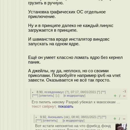
грузить в ручную.
Установка графических ОС отдельное
приключение.
Ну и в принципе далеко не каждый линукс
загружается в принципе.
И шаманства вроде инсталятор виндовс
запускать на одном ядре.
Ещё он умеет классно ломать ядро без кернел
паник.
А джейлы, ну да, неплохо, но со своими
приколами. Попробуйте например ipv6 на vnet
завести. Оказывается не всё так просто.
–1
8.90
,
псевдонимус
(
?
), 07:17, 08/01/2021 [
^
] [
^^
]
+
–
[
^^^
] [
ответить
]
[
↓
] [
к модератору
]
/
Его пилить некому Разраб убежал к макосекам ...
текст свёрнут,
показать
9.92
,
Аноньимъ
(
ok
), 08:40, 08/01/2021 [
^
] [
^^
]
+
–
/
[
^^^
] [
ответить
]
[
к модератору
]
Вот кстати непонятно на что фрибсд фонд