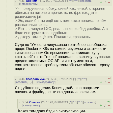
4.31
,
Аноним
(
-
), 17:09, 07/01/2021 [
^
] [
^^
] [
^^^
] [
ответить
]
+
–
/
[
к модератору
]
>> прикрученная сбоку, синей изолентой, стороняя
обвязка на питоне и прочих го, во фре входит в
реализацию jail.
> Эх, если бы ты ещё хоть немножко понимал о чём
разглагольствешь.
> Есть в линухе LXC, реально копия бзд-джейла. А в
бзде инструментов подобных
> докеру там ещё нет. Появятся, сравнишь.
Судя по "Уж если линуксовая контейнерная обвязка
вроде Docker и K8s на компилируемом и статически
типизированном Go временами напоминает кучу
костылей" ты-то "точно" понимаешь разницу в уровнях
предоставляемых ОС API и инструментов и,
соответственно, требовуемом объеме обвязок - сразу
видно.
–4
4.46
,
псевдонимус
(
?
), 17:49, 07/01/2021 [
^
] [
^^
] [
^^^
]
+
–
[
ответить
]
[
↓
] [
к модератору
]
/
Лхц убогое поделие. Копия джайл, с оговорками --
опенвз. и фрибсд почти его догнала по фичам.
+1
5.54
,
Онаним
(
?
), 18:43, 07/01/2021 [
^
] [
^^
] [
^^^
] [
ответить
]
+
–
[
к модератору
]
/
Какая там доля бзди в виртуализации-