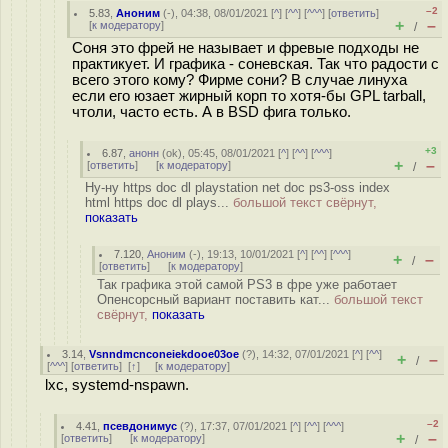
–2
5.83
,
Аноним
(
-
), 04:38, 08/01/2021 [
^
] [
^^
] [
^^^
] [
ответить
]
+
–
[
к модератору
]
/
Соня это фрей не называет и фревые подходы не
практикует. И графика - соневская. Так что радости с
всего этого кому? Фирме сони? В случае линуха
если его юзает жирный корп то хотя-бы GPL tarball,
чтоли, часто есть. А в BSD фига только.
+3
6.87
,
анонн
(
ok
), 05:45, 08/01/2021 [
^
] [
^^
] [
^^^
]
+
–
[
ответить
]
[
к модератору
]
/
Ну-ну https doc dl playstation net doc ps3-oss index
html https doc dl plays...
большой текст свёрнут,
показать
7.120
,
Аноним
(
-
), 19:13, 10/01/2021 [
^
] [
^^
] [
^^^
]
+
–
/
[
ответить
]
[
к модератору
]
Так графика этой самой PS3 в фре уже работает
Опенсорсный вариант поставить кат...
большой текст
свёрнут,
показать
3.14
,
Vsnndmcnconeiekdooe03oe
(
?
), 14:32, 07/01/2021 [
^
] [
^^
]
+
–
/
[
^^^
] [
ответить
]
[
↑
] [
к модератору
]
lxc, systemd-nspawn.
–2
4.41
,
псевдонимус
(
?
), 17:37, 07/01/2021 [
^
] [
^^
] [
^^^
]
+
–
[
ответить
]
[
к модератору
]
/