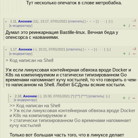
Тут несколько опечаток в слове метробабка.
–7
1.11
,
Аноним
(
11
), 13:17, 07/01/2021 [
ответить
] [
﹢﹢﹢
] [
· · ·
]
[
↑
]
+
–
[
к модератору
]
/
Думал это реинкарнация Bastille-linux. Вечная беда у
опенсорса с названиями.
–2
1.17
,
Аноним
(
-
), 15:21, 07/01/2021 [
ответить
] [
﹢﹢﹢
] [
· · ·
]
[
↓
]
+
–
[
к модератору
]
/
> Код написан на Shell
Уж если линуксовая контейнерная обвязка вроде Docker и
K8s на компилируемом и статически типизированном Go
временами напоминает кучу костылей, то что говорить о чем-
то написанном на Shell. Любят БСДуны всякие костыли.
2.18
,
Аноним
(
-
), 15:30, 07/01/2021 [
^
] [
^^
] [
^^^
] [
ответить
]
[
↓
]
+
–
/
[
к модератору
]
>> Код написан на Shell
> Уж если линуксовая контейнерная обвязка вроде Docker
и K8s на компилируемом и
> статически типизированном Go временами напоминает
кучу костылей
Только вот большая часть того, что в линуксе делает