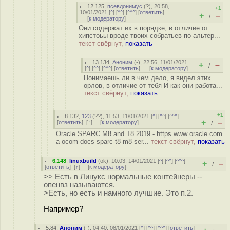
12.125
,
псевдонимус
(
?
), 20:58,
+1
10/01/2021 [
^
] [
^^
] [
^^^
] [
ответить
]
+
–
/
[
к модератору
]
Они содержат их в порядке, в отличие от
хипстоьы вроде твоих собратьев по альтер...
текст свёрнут,
показать
13.134
,
Аноним
(
-
), 22:56, 11/01/2021
+
–
/
[
^
] [
^^
] [
^^^
] [
ответить
]
[
к модератору
]
Понимаешь ли в чем дело, я видел этих
орлов, в отличие от тебя И как они работа...
текст свёрнут,
показать
+1
8.132
,
123
(
??
), 11:53, 11/01/2021 [
^
] [
^^
] [
^^^
]
+
–
[
ответить
]
[
↑
] [
к модератору
]
/
Oracle SPARC M8 and T8 2019 - https www oracle com
a ocom docs sparc-t8-m8-ser...
текст свёрнут,
показать
6.148
,
linuxbuild
(
ok
), 10:03, 14/01/2021 [
^
] [
^^
] [
^^^
]
+
–
/
[
ответить
]
[
↑
] [
к модератору
]
>> Есть в Линукс нормальные контейнеры --
опенвз называются.
>Есть, но есть и намного лучшие. Это п.2.
Например?
5.84
,
Аноним
(
-
), 04:40, 08/01/2021 [
^
] [
^^
] [
^^^
] [
ответить
]