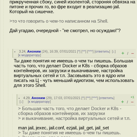
прикрученная сбоку, синей изолентой, стороняя обвязка на
питоне и прочих го, во фре входит в реализацию jail.
Который на сишечке.
>то что говорить о чем-то написанном на Shell.
Дай угадаю, очередной - "не смотрел, но осуждаю!"?
3.24
,
Аноним
(
24
), 16:39, 07/01/2021 [
^
] [
^^
] [
^^^
] [
ответить
]
[
↓
]
+
–
/
[
к модератору
]
Ты даже понятия не имеешь о чем ты пишешь. Большая
часть того, что делает Docker и K8s - сборка образов
контейнеров, их загрузки и выкачивание, настройка
виртуальных сетей и т.п. Засовывать это в ядро или
писать на Ц - чуть меньший идиотизм, чем использовать
для этого Shell.
+1
4.29
,
Аноним
(
29
), 17:03, 07/01/2021 [
^
] [
^^
] [
^^^
] [
ответить
]
+
–
[
↓
] [
к модератору
]
/
> Большая часть того, что делает Docker и K8s -
сборка образов контейнеров, их загрузки
> и выкачивание, настройка виртуальных сетей и т.п.
man jail, jexec, jail.conf, ezjail, jail_get, jail_set
> Ты даже понятия не имеешь о чем ты пишешь.