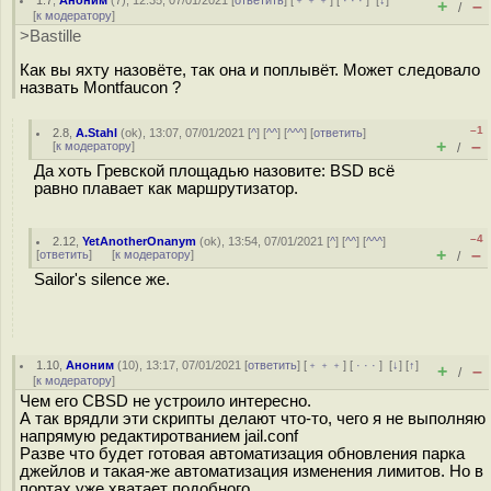
1.7
,
Аноним
(
7
), 12:35, 07/01/2021 [
ответить
] [
﹢﹢﹢
] [
· · ·
]
[
↓
]
+
–
/
[
к модератору
]
>Bastille
Как вы яхту назовёте, так она и поплывёт. Может следовало
назвать Montfaucon ?
–1
2.8
,
A.Stahl
(
ok
), 13:07, 07/01/2021 [
^
] [
^^
] [
^^^
] [
ответить
]
+
–
[
к модератору
]
/
Да хоть Гревской площадью назовите: BSD всё
равно плавает как маршрутизатор.
–4
2.12
,
YetAnotherOnanym
(
ok
), 13:54, 07/01/2021 [
^
] [
^^
] [
^^^
]
+
–
[
ответить
]
[
к модератору
]
/
Sailor's silence же.
1.10
,
Аноним
(
10
), 13:17, 07/01/2021 [
ответить
] [
﹢﹢﹢
] [
· · ·
]
[
↓
] [
↑
]
+
–
/
[
к модератору
]
Чем его CBSD не устроило интересно.
А так врядли эти скрипты делают что-то, чего я не выполняю
напрямую редактиротванием jail.conf
Разве что будет готовая автоматизация обновления парка
джейлов и такая-же автоматизация изменения лимитов. Но в
портах уже хватает подобного...