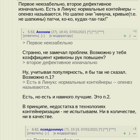
Первое неюзабельно, второе дефективное
изначально. Есть в Линукс нормальные контейнеры --
опенвз называются. Но шапке они "нинуна, кривые(т.е.
не шапкины) патчи, ко-ко, кудах-тах-тах!"
+1
5.53
,
Аноним
(
27
), 18:43, 07/01/2021 [
^
] [
^^
] [
^^^
]
+
–
[
ответить
]
[
↓
] [
к модератору
]
/
> Первое неюзабельно
Странно, не замечал проблем. Возможно у тебя
коэффициент кривизны рук повышен?
> второе дефективное изначально
Ну, учитывая популярность, я бы так не сказал.
Возможно п.1?
> Есть в Линукс нормальные контейнеры -- опенвз
называются.
Есть, но есть и намного лучшие. Это п.2.
В принципе, недостатка в технологиях
контейнеризации - не испытываем. Ни в количестве,
ни в качестве.
–1
6.62
,
псевдонимус
(
?
), 19:19, 07/01/2021 [
^
] [
^^
] [
^^^
]
+
–
[
ответить
]
[
↓
] [
к модератору
]
/