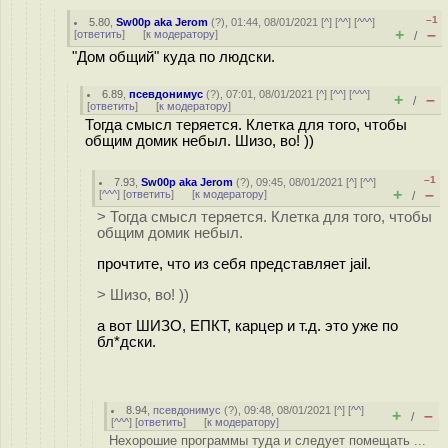
–1
5.80
,
Sw00p aka Jerom
(
?
), 01:44, 08/01/2021 [
^
] [
^^
] [
^^^
]
+
–
[
ответить
]
[
к модератору
]
/
"Дом общий" куда по людски.
6.89
,
псевдонимус
(
?
), 07:01, 08/01/2021 [
^
] [
^^
] [
^^^
]
+
–
/
[
ответить
]
[
к модератору
]
Тогда смысл теряется. Клетка для того, чтобы
общим домик небыл. Шизо, во! ))
–1
7.93
,
Sw00p aka Jerom
(
?
), 09:45, 08/01/2021 [
^
] [
^^
]
+
–
[
^^^
] [
ответить
]
[
к модератору
]
/
> Тогда смысл теряется. Клетка для того, чтобы
общим домик небыл.
прочтите, что из себя представляет jail.
> Шизо, во! ))
а вот ШИЗО, ЕПКТ, карцер и т.д. это уже по
бл*дски.
8.94
,
псевдонимус
(
?
), 09:48, 08/01/2021 [
^
] [
^^
]
+
–
/
[
^^^
] [
ответить
]
[
к модератору
]
Нехорошие программы туда и следует помещать ...