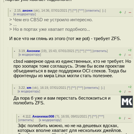
2.15
,
анонн
(
ok
), 14:36, 07/01/2021 [
^
] [
^^
] [
^^^
] [
ответить
]
[
↓
]
+
–
/
[
к модератору
]
> Чем его CBSD не устроило интересно.
> ...
> Но в портах уже хватает подобного...
И все что ни глянь из этого (тот же pot) - требует ZFS.
+2
3.19
,
Аноним
(
19
), 15:43, 07/01/2021 [
^
] [
^^
] [
^^^
] [
ответить
]
+
–
[
к модератору
]
/
cbsd наверное одна из единственных, кто не требует. Но
про зоопарк тоже соглашусь. Этим бы всем проектам
объединиться в виде поддержки OCI спеков. Тогда бы
фронтенды из мира Linux могли стать полезнее.
+2
3.22
,
xm
(
ok
), 16:19, 07/01/2021 [
^
] [
^^
] [
^^^
] [
ответить
]
[
↓
]
+
–
[
к модератору
]
/
Да пора б уже и вам перестать беспокоиться и
полюбить ZFS.
4.112
,
Ананимас008
(
?
), 16:55, 09/01/2021 [
^
] [
^^
] [
^^^
]
+
–
/
[
ответить
]
[
к модератору
]
Зфс полюбить можно, но не на дешевых вдсках,
которых вполне хватает для нескольких джейлов.