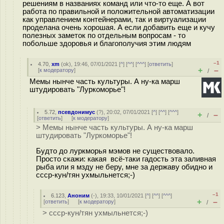
решениям в названиях команд или что-то еще. А вот
работа по правильной и положительной автоматизации
как управлением контейнерами, так и виртуализации
проделана очень хорошая. А если добавить еще и кучу
полезных заметок по отдельным вопросам - то
побольше здоровья и благополучия этим людям
–1
4.70
,
xm
(
ok
), 19:46, 07/01/2021 [
^
] [
^^
] [
^^^
] [
ответить
]
+
–
[
к модератору
]
/
Мемы нынче часть культуры. А ну-ка марш
штудировать "Луркоморье"!
5.72
,
псевдонимус
(
?
), 20:02, 07/01/2021 [
^
] [
^^
] [
^^^
]
+
–
/
[
ответить
]
[
к модератору
]
> Мемы нынче часть культуры. А ну-ка марш
штудировать "Луркоморье"!
Будто до луркморья мэмов не существовало.
Просто скажи: какая всё-таки гадость эта заливная
рыба или я мзду не беру, мне за державу обидно и
ссср-кун/тян ухмыльнется;-)
–1
6.123
,
Аноним
(
-
), 19:33, 10/01/2021 [
^
] [
^^
] [
^^^
]
+
–
[
ответить
]
[
к модератору
]
/
> ссср-кун/тян ухмыльнется;-)