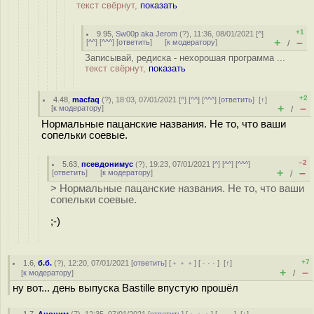
текст свёрнут,
показать
+1
9.95
,
Sw00p aka Jerom
(
?
), 11:36, 08/01/2021 [
^
]
+
–
[
^^
] [
^^^
] [
ответить
]
[
к модератору
]
/
Записывай, редиска - нехорошая программа ...
текст свёрнут,
показать
+2
4.48
,
macfaq
(
?
), 18:03, 07/01/2021 [
^
] [
^^
] [
^^^
] [
ответить
]
[
↑
]
+
–
[
к модератору
]
/
Нормальные пацанские названия. Не то, что ваши
сопельки соевые.
–2
5.63
,
псевдонимус
(
?
), 19:23, 07/01/2021 [
^
] [
^^
] [
^^^
]
+
–
[
ответить
]
[
к модератору
]
/
> Нормальные пацанские названия. Не то, что ваши
сопельки соевые.
;-)
+7
1.6
,
б.б.
(
?
), 12:20, 07/01/2021 [
ответить
] [
﹢﹢﹢
] [
· · ·
]
[
↑
]
+
–
[
к модератору
]
/
ну вот... день выпуска Bastille впустую прошёл