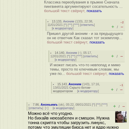
Классика переобувания в прыжке Сначала
пингвинята аргументируют сосательность ...
большой текст свёрнут,
показать
13.133
,
Аноним
(
133
), 22:38,
–2
11/01/2021 [
^
] [
^^
] [
^^^
] [
ответить
]
+
–
/
[
к модератору
]
Пришел другой аноним - и за предыдущего
он не ответчик Как сказал тот экземпляр...
большой текст свёрнут,
показать
14.140
,
Аноним
(
-
), 05:17,
+
–
12/01/2021 [
^
] [
^^
] [
^^^
] [
ответить
]
/
[
к модератору
]
И может писать что-то невпопад и мимо
темы, просто по ключевым словам, мы
уже по...
большой текст свёрнут,
показать
15.143
,
Аноним
(
143
), 17:16,
–1
13/01/2021
Скрыто ботом-
+
–
/
модератором
[
к модератору
]
7.86
,
Аноньимъ
(
ok
), 05:22, 08/01/2021 [
^
] [
^^
] [
^^^
]
+
–
/
[
ответить
]
[
↑
] [
к модератору
]
Можно всё что угодно.
Но бихайв неюзабелен и смешон. Нужна
тонна скрипта чтобы загрузить линукс,
потому что эмуляции биоса нет и ядро нужно