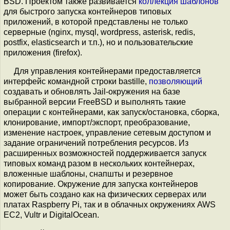
BSD. Проектом также развивается
коллекция шаблонов
для быстрого запуска контейнеров типовых
приложений, в которой представлены не только
серверные (nginx, mysql, wordpress, asterisk, redis,
postfix, elasticsearch и т.п.), но и пользовательские
приложения (firefox).
Для управления контейнерами предоставляется
интерфейс командной строки bastille,
позволяющий
создавать и обновлять Jail-окружения на базе
выбранной версии FreeBSD и выполнять такие
операции с контейнерами, как запуск/остановка, сборка,
клонирование, импорт/экспорт, преобразование,
изменение настроек, управление сетевым доступом и
задание ограничений потребления ресурсов. Из
расширенных возможностей поддерживается запуск
типовых команд разом в нескольких контейнерах,
вложенные шаблоны, снапшты и резервное
копирование. Окружение для запуска контейнеров
может быть создано как на физических серверах или
платах Raspberry Pi, так и в облачных окружениях AWS
EC2, Vultr и DigitalOcean.