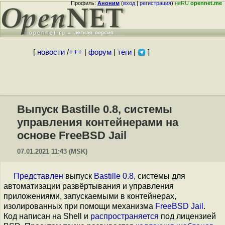
Профиль:
Аноним
(
вход
|
регистрация
)
неRU
opennet.me
[
новости
/
+++
|
форум
|
теги
|
]
Выпуск Bastille 0.8, системы
управления контейнерами на
основе FreeBSD Jail
07.01.2021 11:43 (MSK)
Представлен
выпуск
Bastille 0.8
, системы для
автоматизации развёртывания и управления
приложениями, запускаемыми в контейнерах,
изолированных при помощи механизма
FreeBSD Jail
.
Код написан на Shell и
распространяется
под лицензией