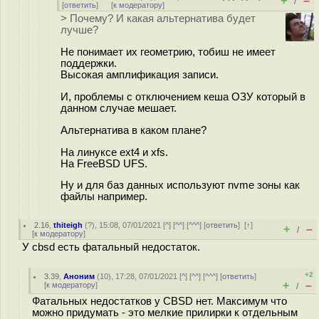
+
–
/
[
ответить
]
[
к модератору
]
> Почему? И какая альтернатива будет
лучше?
Не понимает их геометрию, тобиш не имеет
поддержки.
Высокая амплификация записи.
И, проблемы с отключением кеша ОЗУ который в
данном случае мешает.
Альтернатива в каком плане?
На линуксе ext4 и xfs.
На FreeBSD UFS.
Ну и для баз данных используют nvme зоны как
файлы например.
2.16
,
thiteigh
(
?
), 15:08, 07/01/2021 [
^
] [
^^
] [
^^^
] [
ответить
]
[
↑
]
+
–
/
[
к модератору
]
У cbsd есть фатальный недостаток.
+2
3.39
,
Аноним
(
10
), 17:28, 07/01/2021 [
^
] [
^^
] [
^^^
] [
ответить
]
+
–
[
к модератору
]
/
Фатальных недостатков у CBSD нет. Максимум что
можно придумать - это мелкие прилирки к отдельным