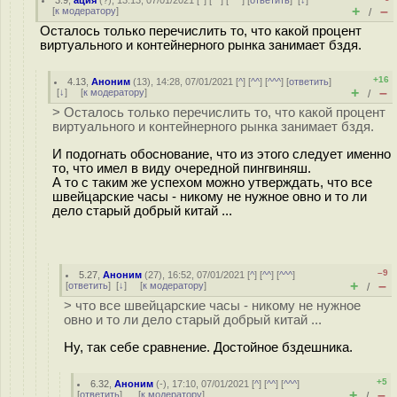
3.9
,
ация
(
?
), 13:13, 07/01/2021 [
^
] [
^^
] [
^^^
] [
ответить
]
[
↓
]
+
–
[
к модератору
]
/
Осталось только перечислить то, что какой процент
виртуального и контейнерного рынка занимает бздя.
+16
4.13
,
Аноним
(
13
), 14:28, 07/01/2021 [
^
] [
^^
] [
^^^
] [
ответить
]
+
–
[
↓
] [
к модератору
]
/
> Осталось только перечислить то, что какой процент
виртуального и контейнерного рынка занимает бздя.
И подогнать обоснование, что из этого следует именно
то, что имел в виду очередной пингвиняш.
А то с таким же успехом можно утверждать, что все
швейцарские часы - никому не нужное овно и то ли
дело старый добрый китай ...
–9
5.27
,
Аноним
(
27
), 16:52, 07/01/2021 [
^
] [
^^
] [
^^^
]
+
–
[
ответить
]
[
↓
] [
к модератору
]
/
> что все швейцарские часы - никому не нужное
овно и то ли дело старый добрый китай ...
Ну, так себе сравнение. Достойное бздешника.
+5
6.32
,
Аноним
(
-
), 17:10, 07/01/2021 [
^
] [
^^
] [
^^^
]
+
–
[
ответить
]
[
к модератору
]
/