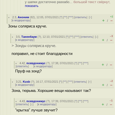
у шапки достаточно разоабо...
большой текст свёрнут,
показать
+2
2.3
,
Аноним
(
82
), 12:05, 07/01/2021 [
^
] [
^^
] [
^^^
] [
ответить
]
[
↑
]
+
–
[
к модератору
]
/
Зоны соляриса круче.
–3
3.5
,
Таненбаум
(
?
), 12:10, 07/01/2021 [
^
] [
^^
] [
^^^
] [
ответить
]
[
↓
]
+
–
[
к модератору
]
/
> Зонды соляриса круче.
поправил, не стоит благодарности
4.42
,
псевдонимус
(
?
), 17:38, 07/01/2021 [
^
] [
^^
] [
^^^
]
+
–
/
[
ответить
]
[
к модератору
]
Пруф на зонд?
–2
3.21
,
Kusb
(
?
), 16:17, 07/01/2021 [
^
] [
^^
] [
^^^
] [
ответить
]
[
↑
]
+
–
[
к модератору
]
/
Зона, тюрьма. Хорошие вещи называют так?
–1
4.43
,
псевдонимус
(
?
), 17:39, 07/01/2021 [
^
] [
^^
] [
^^^
]
+
–
[
ответить
]
[
↓
] [
к модератору
]
/
"крытка" лучше звучит?