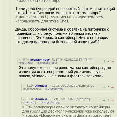
> Засовывать это в ядро
То ли дело очерендой попеннетный знаток, считающий
что jail - это "исключительно что-то там в ядре".
> или писать на Ц - чуть меньший идиотизм, чем
использовать для этого Shell.
Да-да, сборочная система и обвязка на питончике с
гошечкой ... и с регулярными воплями местных
пингвиняш "Это просто контейнер! Никто не говорил,
что докер сделан для безопасной изоляции!11"
5.44
,
псевдонимус
(
?
), 17:46, 07/01/2021 [
^
] [
^^
] [
^^^
]
+
–
/
[
ответить
]
[
к модератору
]
Эти полупокеры свои решетчатые контейнеры для
изоляции десктопприложений уже используют
вовсю, уblюдочные снапы и флатпак запилили!
6.124
,
Аноним
(
-
), 19:35, 10/01/2021
Скрыто ботом-
+
–
/
модератором
[
к модератору
]
6.142
,
Аноним
(
-
), 17:00, 13/01/2021 [
^
] [
^^
] [
^^^
]
+
–
/
[
ответить
]
[
к модератору
]
> Эти полупокеры свои решетчатые контейнеры
для изоляции десктопприложений уже используют
> вовсю, уblюдочные снапы и флатпак запилили!