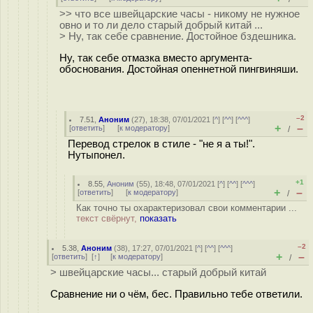
>> что все швейцарские часы - никому не нужное
овно и то ли дело старый добрый китай ...
> Ну, так себе сравнение. Достойное бздешника.
Ну, так себе отмазка вместо аргумента-
обоснования. Достойная опеннетной пингвиняши.
–2
7.51
,
Аноним
(
27
), 18:38, 07/01/2021 [
^
] [
^^
] [
^^^
]
+
–
[
ответить
]
[
к модератору
]
/
Перевод стрелок в стиле - "не я а ты!".
Нутыпонел.
+1
8.55
,
Аноним
(
55
), 18:48, 07/01/2021 [
^
] [
^^
] [
^^^
]
+
–
[
ответить
]
[
к модератору
]
/
Как точно ты охарактеризовал свои комментарии ...
текст свёрнут,
показать
–2
5.38
,
Аноним
(
38
), 17:27, 07/01/2021 [
^
] [
^^
] [
^^^
]
+
–
[
ответить
]
[
↑
] [
к модератору
]
/
> швейцарские часы... старый добрый китай
Сравнение ни о чём, бес. Правильно тебе ответили.