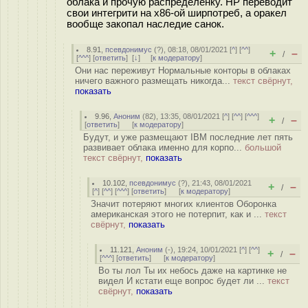
облака и прочую распределёнку. HP переводит
свои интегрити на x86-ой ширпотреб, а оракел
вообще закопал наследие санок.
8.91
,
псевдонимус
(
?
), 08:18, 08/01/2021 [
^
] [
^^
]
+
–
/
[
^^^
] [
ответить
]
[
↓
] [
к модератору
]
Они нас переживут Нормальные конторы в облаках
ничего важного размещать никогда...
текст свёрнут,
показать
9.96
,
Аноним
(
82
), 13:35, 08/01/2021 [
^
] [
^^
] [
^^^
]
+
–
/
[
ответить
]
[
к модератору
]
Будут, и уже размещают IBM последние лет пять
развивает облака именно для корпо...
большой
текст свёрнут,
показать
10.102
,
псевдонимус
(
?
), 21:43, 08/01/2021
+
–
/
[
^
] [
^^
] [
^^^
] [
ответить
]
[
к модератору
]
Значит потеряют многих клиентов Оборонка
американская этого не потерпит, как и ...
текст
свёрнут,
показать
11.121
,
Аноним
(
-
), 19:24, 10/01/2021 [
^
] [
^^
]
+
–
/
[
^^^
] [
ответить
]
[
к модератору
]
Во ты лол Ты их небось даже на картинке не
видел И кстати еще вопрос будет ли ...
текст
свёрнут,
показать