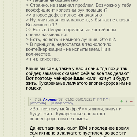
>> Первое неюзабельно
> Странно, не замечал проблем. Возможно у тебя
коэффициент кривизны рук повышен?
>> второе дефективное изначально
> Ну, учитывая популярность, я бы так не сказал.
Возможно п.1?
>> Есть в Линукс нормальные контейнеры --
опенвз называются.
> Есть, но есть и намного лучшие. Это п.2.
> В принципе, недостатка в технологиях
контейнеризации - не испытываем. Ни в
количестве,
> ни в качестве.
Какие вы сами, такие у вас и сани. "да пох,и так
сойдёт, заказчик схавает, сейчас все так делают."
Вот поэтому мейнфрейммы жили, живут и будут
жить. Кукареканье лапчатого впопенсрорса им не
помеха.
7.82
,
Аноним
(
82
), 03:52, 08/01/2021 [
^
] [
^^
] [
^^^
]
+
–
/
[
ответить
]
[
к модератору
]
>Вот поэтому мейнфрейммы жили, живут и
будут жить. Кукареканье лапчатого
впопенсрорса им не помеха
Да нет, таки подыхают. IBM в последнее время
сам активно в лапчатого пустился, во все эти