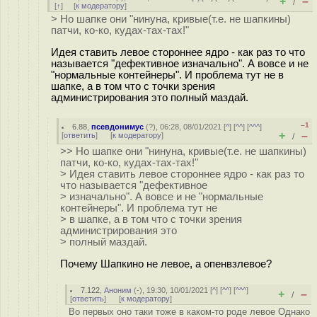
+
–
/
[
↑
] [
к модератору
]
> Но шапке они "нинуна, кривые(т.е. не шапкины)
патчи, ко-ко, кудах-тах-тах!"
Идея ставить левое стороннее ядро - как раз то что
называется "дефективное изначально". А вовсе и не
"нормальные контейнеры". И проблема тут не в
шапке, а в том что с точки зрения
администрирования это полный маздай.
–1
6.88
,
псевдонимус
(
?
), 06:28, 08/01/2021 [
^
] [
^^
] [
^^^
]
+
–
[
ответить
]
[
к модератору
]
/
>> Но шапке они "нинуна, кривые(т.е. не шапкины)
патчи, ко-ко, кудах-тах-тах!"
> Идея ставить левое стороннее ядро - как раз то
что называется "дефективное
> изначально". А вовсе и не "нормальные
контейнеры". И проблема тут не
> в шапке, а в том что с точки зрения
администрирования это
> полный маздай.
Почему Шапкино не левое, а опенвзлевое?
7.122
,
Аноним
(
-
), 19:30, 10/01/2021 [
^
] [
^^
] [
^^^
]
+
–
/
[
ответить
]
[
к модератору
]
Во первых оно таки тоже в каком-то роде левое Однако