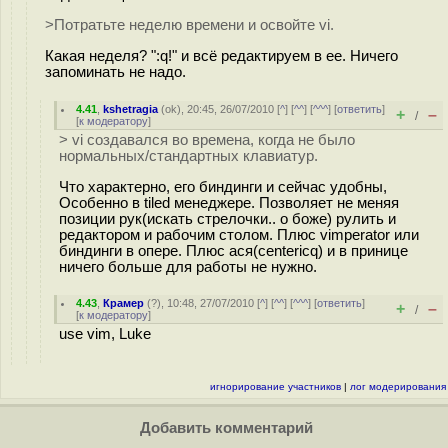
>Потратьте неделю времени и освойте vi.
Какая неделя? ":q!" и всё редактируем в ee. Ничего
запоминать не надо.
4.41
,
kshetragia
(
ok
), 20:45, 26/07/2010 [
^
] [
^^
] [
^^^
] [
ответить
]
+
–
/
[
к модератору
]
> vi создавался во времена, когда не было
нормальных/стандартных клавиатур.
Что характерно, его биндинги и сейчас удобны,
Особенно в tiled менеджере. Позволяет не меняя
позиции рук(искать стрелочки.. о боже) рулить и
редактором и рабочим столом. Плюс vimperator или
биндинги в опере. Плюс ася(centericq) и в принице
ничего больше для работы не нужно.
4.43
,
Крамер
(
?
), 10:48, 27/07/2010 [
^
] [
^^
] [
^^^
] [
ответить
]
+
–
/
[
к модератору
]
use vim, Luke
игнорирование участников
|
лог модерирования
Добавить комментарий