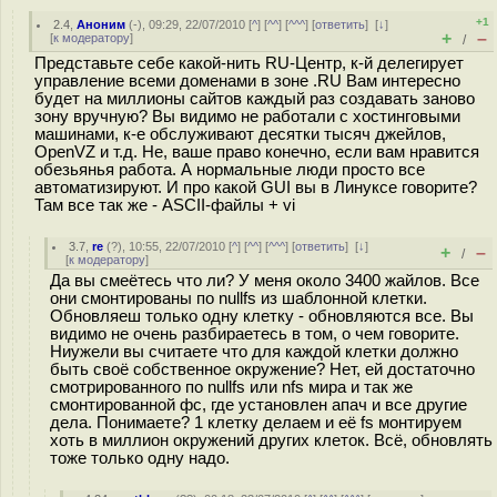
+1
2.4
,
Аноним
(
-
), 09:29, 22/07/2010 [
^
] [
^^
] [
^^^
] [
ответить
]
[
↓
]
+
–
[
к модератору
]
/
Представьте себе какой-нить RU-Центр, к-й делегирует
управление всеми доменами в зоне .RU Вам интересно
будет на миллионы сайтов каждый раз создавать заново
зону вручную? Вы видимо не работали с хостинговыми
машинами, к-е обслуживают десятки тысяч джейлов,
OpenVZ и т.д. Не, ваше право конечно, если вам нравится
обезьянья работа. А нормальные люди просто все
автоматизируют. И про какой GUI вы в Линуксе говорите?
Там все так же - ASCII-файлы + vi
3.7
,
re
(
?
), 10:55, 22/07/2010 [
^
] [
^^
] [
^^^
] [
ответить
]
[
↓
]
+
–
/
[
к модератору
]
Да вы смеётесь что ли? У меня около 3400 жайлов. Все
они смонтированы по nullfs из шаблонной клетки.
Обновляеш только одну клетку - обновляются все. Вы
видимо не очень разбираетесь в том, о чем говорите.
Ниужели вы считаете что для каждой клетки должно
быть своё собственное окружение? Нет, ей достаточно
смотрированного по nullfs или nfs мира и так же
смонтированной фс, где установлен апач и все другие
дела. Понимаете? 1 клетку делаем и её fs монтируем
хоть в миллион окружений других клеток. Всё, обновлять
тоже только одну надо.