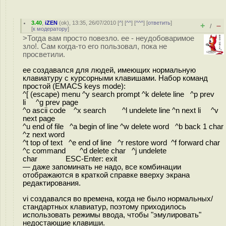
3.40
,
iZEN
(
ok
), 13:35, 26/07/2010 [
^
] [
^^
] [
^^^
] [
ответить
]
+
–
/
[
к модератору
]
>Тогда вам просто повезло. ee - неудобоваримое
зло!. Сам когда-то его пользовал, пока не
просветили.
ee создавался для людей, имеющих нормальную
клавиатуру с курсорными клавишами. Набор команд
простой (EMACS keys mode):
^[ (escape) menu ^y search prompt ^k delete line ^p prev
li ^g prev page
^o ascii code ^x search ^l undelete line ^n next li ^v
next page
^u end of file ^a begin of line ^w delete word ^b back 1 char
^z next word
^t top of text ^e end of line ^r restore word ^f forward char
^c command ^d delete char ^j undelete
char ESC-Enter: exit
— даже запоминать не надо, все комбинации
отображаются в краткой справке вверху экрана
редактирования.
vi создавался во времена, когда не было нормальных/
стандартных клавиатур, поэтому приходилось
использовать режимы ввода, чтобы "эмулировать"
недостающие клавиши.