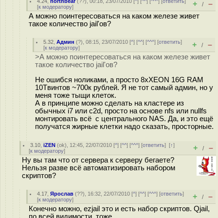
4.24
,
northbear
(
??
), 00:18, 23/07/2010 [
^
] [
^^
] [
^^^
] [
ответить
]
+
–
/
[
к модератору
]
А можно поинтересоваться на каком железе живет
такое количество jail'ов?
5.32
,
Админ
(
?
), 08:15, 23/07/2010 [
^
] [
^^
] [
^^^
] [
ответить
]
+
–
/
[
к модератору
]
>А можно поинтересоваться на каком железе живет
такое количество jail'ов?
Не ошибся ноликами, а просто 8хXEON 16G RAM
10Tвинтов ~700к рублей. Я не тот самый админ, но у
меня тоже тыщи клеток.
А в принципе можно сделать на кластере из
обычных i7 или c2d, просто на основе nfs или nullfs
монтировать всё с центрального NAS. Да, и это ещё
получатся жирные клетки надо сказать, просторные.
3.10
,
iZEN
(
ok
), 12:45, 22/07/2010 [
^
] [
^^
] [
^^^
] [
ответить
]
[
↑
]
+
–
/
[
к модератору
]
Ну вы там что от сервера к серверу бегаете?
Нельзя разве всё автоматизировать набором
скриптов?
4.17
,
Ярослав
(
??
), 16:32, 22/07/2010 [
^
] [
^^
] [
^^^
] [
ответить
]
+
–
/
[
к модератору
]
Конечно можно, ezjail это и есть набор скриптов. Qjail,
по всей видимости, тоже.