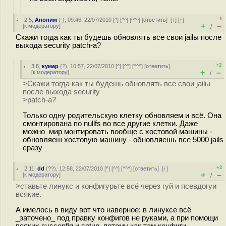
–1
2.5
,
Аноним
(
-
), 09:46, 22/07/2010 [
^
] [
^^
] [
^^^
] [
ответить
]
[
↓
] [
↑
]
+
–
[
к модератору
]
/
Скажи тогда как ты будешь обновлять все свои jailы после
выхода security patch-а?
+2
3.8
,
кумар
(
?
), 10:57, 22/07/2010 [
^
] [
^^
] [
^^^
] [
ответить
]
+
–
[
к модератору
]
/
>Скажи тогда как ты будешь обновлять все свои jailы
после выхода security
>patch-а?
Только одну родительскую клетку обновляем и всё. Она
смонтирована по nullfs во все другие клетки. Даже
можно мир монтировать вообще с хостовой машины -
обновляеш хостовую машину - обновляешь все 5000 jails
сразу
+2
2.11
,
dd
(
??
), 12:58, 22/07/2010 [
^
] [
^^
] [
^^^
] [
ответить
]
[
↑
]
+
–
[
к модератору
]
/
>ставьте линукс и конфигурьте всё через гуй и псевдогуи
всякие.
А имелось в виду вот что наверное: в линуксе всё
_заточено_ под правку конфигов не руками, а при помощи
всяких sysconfig и setup, потому как там конфиги