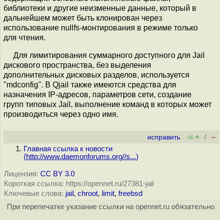
библиотеки и другие неизменные данные, который в
дальнейшем может быть клонирован через
использование nullfs-монтирования в режиме только
для чтения.
Для лимитирования суммарного доступного для Jail
дискового пространства, без выделения
дополнительных дисковых разделов, используется
"mdconfig". В Qjail также имеются средства для
назначения IP-адресов, параметров сети, создание
групп типовых Jail, выполнение команд в которых может
производиться через одно имя.
+
–
исправить
/
+5
Главная ссылка к новости
(
http://www.daemonforums.org//s...
)
Лицензия:
CC BY 3.0
Короткая ссылка: https://opennet.ru/27381-jail
Ключевые слова:
jail
,
chroot
,
limit
,
freebsd
При перепечатке указание ссылки на opennet.ru обязательно