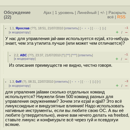
Обсуждение
Ajax
|
1 уровень
|
Линейный
|
+/-
|
Раскрыть
(22)
всё
|
RSS
–1
1.1
,
Ярослав
(
??
), 18:51, 21/07/2010 [
ответить
] [
﹢﹢﹢
] [
· · ·
]
[
↓
]
+
–
[
к модератору
]
/
У нас для управления jail-ами используется ezjail, кто-нибудь
знает, чем эта утилита лучше (или может чем отличается)?
–1
2.2
,
ABC
(
??
), 23:37, 21/07/2010 [
^
] [
^^
] [
^^^
] [
ответить
]
+
–
[
к модератору
]
/
Из описания преимуществ не видно, честно говоря.
–3
1.3
,
0xff
(
?
), 08:31, 22/07/2010 [
ответить
] [
﹢﹢﹢
] [
· · ·
]
[
↓
] [
↑
]
+
–
[
к модератору
]
/
для упраления jailами сколько отдельных команд
используется? Ниужели блин 500 команд разных для
управления окружениями? Зочем эти ezjail и qjail? Это всё
линуксоидные и виндузятные влияния! Надо использовать
нативные инструменты, если вы любите свою ОС. А вы её
любите (утвердительно), иначе вам нечего делать на freebsd,
ставьте линукс и конфигурьте всё через гуй и псевдогуи
всякие.