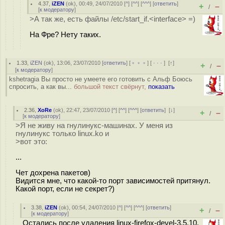
4.37
,
iZEN
(
ok
), 00:49, 24/07/2010 [
^
] [
^^
] [
^^^
] [
ответить
]
+
–
/
[
к модератору
]
>А так же, есть файлы /etc/start_if.<interface> =)
На Фре? Нету таких.
1.33
,
iZEN
(
ok
), 13:06, 23/07/2010 [
ответить
] [
﹢﹢﹢
] [
· · ·
]
[
↑
]
+
–
/
[
к модератору
]
kshetragia Вы просто не умеете его готовить c Альф Боюсь
спросить, а как вы...
большой текст свёрнут,
показать
2.36
,
XoRe
(
ok
), 22:47, 23/07/2010 [
^
] [
^^
] [
^^^
] [
ответить
]
[
↓
]
+
–
/
[
к модератору
]
>Я не живу на гнулинукс-машинах. У меня из
гнулинукс только linux.ko и
>вот это:
...
Чет дохрена пакетов)
Видится мне, что какой-то порт зависимостей притянул.
Какой порт, если не секрет?)
3.38
,
iZEN
(
ok
), 00:54, 24/07/2010 [
^
] [
^^
] [
^^^
] [
ответить
]
+
–
/
[
к модератору
]
Остались после удаления linux-firefox-devel-3.5.10.