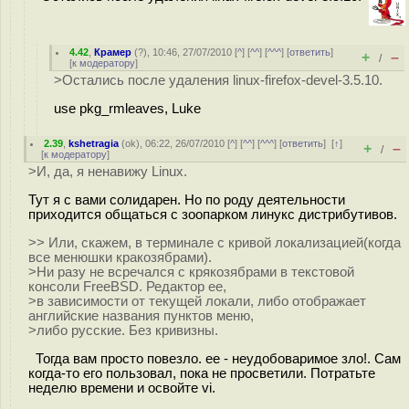
4.42
,
Крамер
(
?
), 10:46, 27/07/2010 [
^
] [
^^
] [
^^^
] [
ответить
]
+
–
/
[
к модератору
]
>Остались после удаления linux-firefox-devel-3.5.10.
use pkg_rmleaves, Luke
2.39
,
kshetragia
(
ok
), 06:22, 26/07/2010 [
^
] [
^^
] [
^^^
] [
ответить
]
[
↑
]
+
–
/
[
к модератору
]
>И, да, я ненавижу Linux.
Тут я с вами солидарен. Но по роду деятельности
приходится общаться с зоопарком линукс дистрибутивов.
>> Или, скажем, в терминале с кривой локализацией(когда
все менюшки кракозябрами).
>Ни разу не всречался с крякозябрами в текстовой
консоли FreeBSD. Редактор ee,
>в зависимости от текущей локали, либо отображает
английские названия пунктов меню,
>либо русские. Без кривизны.
Тогда вам просто повезло. ee - неудобоваримое зло!. Сам
когда-то его пользовал, пока не просветили. Потратьте
неделю времени и освойте vi.