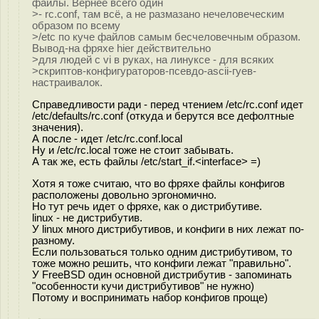
файлы. Вернее всего один
>- rc.conf, там всё, а не размазано нечеловеческим
образом по всему
>/etc по куче файлов самым бесчеловечным образом.
Вывод-на фряхе hier действительно
>для людей с vi в руках, на линуксе - для всяких
>скриптов-конфигураторов-псевдо-ascii-гуев-
настраивалок.
Справедливости ради - перед чтением /etc/rc.conf идет
/etc/defaults/rc.conf (откуда и берутся все дефолтные
значения).
А после - идет /etc/rc.conf.local
Ну и /etc/rc.local тоже не стоит забывать.
А так же, есть файлы /etc/start_if.<interface> =)
Хотя я тоже считаю, что во фряхе файлы конфигов
расположены довольно эргономично.
Но тут речь идет о фряхе, как о дистрибутиве.
linux - не дистрибутив.
У linux много дистрибутивов, и конфиги в них лежат по-
разному.
Если пользоваться только одним дистрибутивом, то
тоже можно решить, что конфиги лежат "правильно".
У FreeBSD один основной дистрибутив - запоминать
"особенности кучи дистрибутивов" не нужно)
Потому и воспринимать набор конфигов проще)