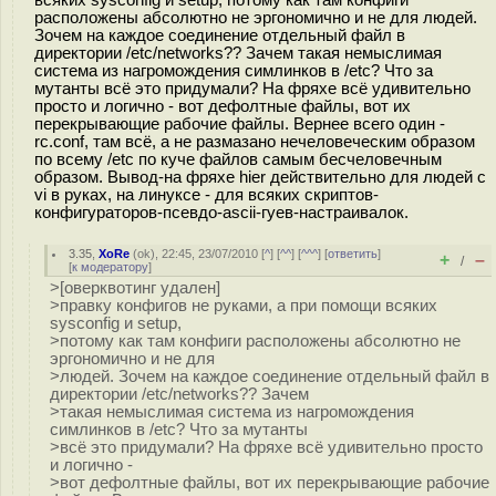
расположены абсолютно не эргономично и не для людей.
Зочем на каждое соединение отдельный файл в
директории /etc/networks?? Зачем такая немыслимая
система из нагромождения симлинков в /etc? Что за
мутанты всё это придумали? На фряхе всё удивительно
просто и логично - вот дефолтные файлы, вот их
перекрывающие рабочие файлы. Вернее всего один -
rc.conf, там всё, а не размазано нечеловеческим образом
по всему /etc по куче файлов самым бесчеловечным
образом. Вывод-на фряхе hier действительно для людей с
vi в руках, на линуксе - для всяких скриптов-
конфигураторов-псевдо-ascii-гуев-настраивалок.
3.35
,
XoRe
(
ok
), 22:45, 23/07/2010 [
^
] [
^^
] [
^^^
] [
ответить
]
+
–
/
[
к модератору
]
>[оверквотинг удален]
>правку конфигов не руками, а при помощи всяких
sysconfig и setup,
>потому как там конфиги расположены абсолютно не
эргономично и не для
>людей. Зочем на каждое соединение отдельный файл в
директории /etc/networks?? Зачем
>такая немыслимая система из нагромождения
симлинков в /etc? Что за мутанты
>всё это придумали? На фряхе всё удивительно просто
и логично -
>вот дефолтные файлы, вот их перекрывающие рабочие