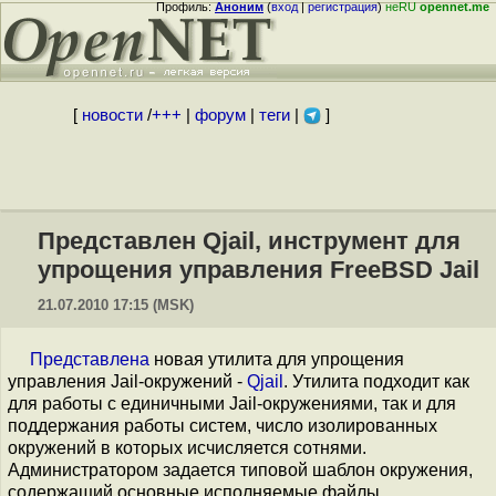
Профиль:
Аноним
(
вход
|
регистрация
)
неRU
opennet.me
[
новости
/
+++
|
форум
|
теги
|
]
Представлен Qjail, инструмент для
упрощения управления FreeBSD Jail
21.07.2010 17:15 (MSK)
Представлена
новая утилита для упрощения
управления Jail-окружений -
Qjail
. Утилита подходит как
для работы с единичными Jail-окружениями, так и для
поддержания работы систем, число изолированных
окружений в которых исчисляется сотнями.
Администратором задается типовой шаблон окружения,
содержащий основные исполняемые файлы,