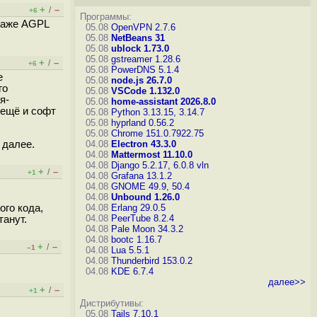
+
–
/
+6
Программы:
 Даже AGPL
05.08
OpenVPN 2.7.6
05.08
NetBeans 31
05.08
ublock 1.73.0
05.08
gstreamer 1.28.6
+
–
/
+6
05.08
PowerDNS 5.1.4
е
05.08
node.js 26.7.0
го
05.08
VSCode 1.132.0
я-
05.08
home-assistant 2026.8.0
 ещё и софт
05.08
Python 3.13.15, 3.14.7
05.08
hyprland 0.56.2
05.08
Chrome 151.0.7922.75
 далее.
04.08
Electron 43.3.0
04.08
Mattermost 11.10.0
04.08
Django 5.2.17, 6.0.8
vln
+
–
/
+1
04.08
Grafana 13.1.2
04.08
GNOME 49.9, 50.4
04.08
Unbound 1.26.0
ого кода,
04.08
Erlang 29.0.5
04.08
PeerTube 8.2.4
танут.
04.08
Pale Moon 34.3.2
04.08
bootc 1.16.7
+
–
/
–1
04.08
Lua 5.5.1
04.08
Thunderbird 153.0.2
04.08
KDE 6.7.4
далее>>
+
–
/
+1
Дистрибутивы:
05.08
Tails 7.10.1