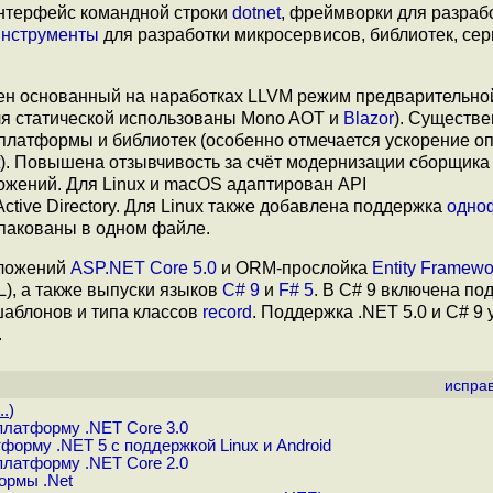
 интерфейс командной строки
dotnet
, фреймворки для разраб
инструменты
для разработки микросервисов, библиотек, се
ен основанный на наработках LLVM режим предварительно
ля статической использованы Mono AOT и
Blazor
). Существ
платформы и библиотек (особенно отмечается ускорение о
). Повышена отзывчивость за счёт модернизации сборщика
ожений. Для Linux и macOS адаптирован API
ctive Directory. Для Linux также добавлена поддержка
одно
упакованы в одном файле.
иложений
ASP.NET Core 5.0
и ORM-прослойка
Entity Framewo
L), а также выпуски языков
C# 9
и
F# 5
. В C# 9 включена по
 шаблонов и типа классов
record
. Поддержка .NET 5.0 и C# 9 
.
испра
..
)
платформу .NET Core 3.0
орму .NET 5 с поддержкой Linux и Android
платформу .NET Core 2.0
ормы .Net