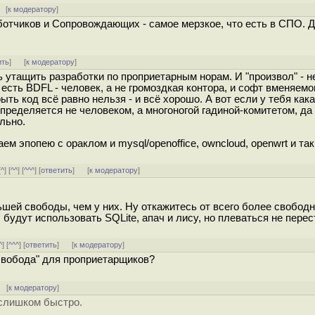
 [
к модератору
]
ботчиков и Сопровождающих - самое мерзкое, что есть в СПО.
ить
]
[
к модератору
]
ь утащить разработки по проприетарным норам. И "произвол" - н
 есть BDFL - человек, а не громоздкая контора, и софт вменяемо
ть код всё равно нельзя - и всё хорошо. А вот если у тебя кака
ределяется не человеком, а многоногой гадиной-комитетом, да
ально.
ем эпопею с ораклом и mysql/openoffice, owncloud, openwrt и так
[
^
] [
^^
] [
^^^
] [
ответить
]
[
к модератору
]
льшей свободы, чем у них. Ну откажитесь от всего более свободн
 будут использовать SQLite, апач и лису, но плеваться не перес
^
] [
^^^
] [
ответить
]
[
к модератору
]
свобода" для проприетарщиков?
 [
к модератору
]
 слишком быстро.