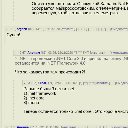
Они его уже потопили. С покупкой Xamarin. Nat 
собирается майкрософтовским, с телеметрией, к
переменную, чтобы отключить телеметрию".
1.2
,
srgazh
(
ok
), 13:32, 11/11/2020 [
ответить
] [
﹢﹢﹢
] [
· · ·
]
[
↓
] [
↑
] [
к модерато
Супер!
2.67
,
Аноним
(
67
), 03:26, 12/11/2020 [
^
] [
^^
] [
^^^
] [
ответить
]
[
к модерато
> .NET 5 продолжил .NET Core 3.0 и пришёл на смену .
остановится на .NET Framework 4.8.
Что за камасутра там происходит?!
3.102
,
F1naL
(
?
), 08:51, 13/11/2020 [
^
] [
^^
] [
^^^
] [
ответить
]
[
к модер
Раньше были 3 ветки .net
1) .net framework
2) .net core
3) mono
Теперь останется только .net core . Это короче чис
1.3
,
Аноним
(
3
), 13:32, 11/11/2020 [
ответить
] [
﹢﹢﹢
] [
· · ·
]
[
↓
] [
↑
] [
к модерат