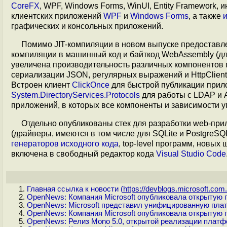
CoreFX
, WPF, Windows Forms, WinUI, Entity Framework,
клиентских приложений
WPF
и
Windows Forms
, а также
графических и консольных приложений.
Помимо JIT-компиляции в новом выпуске предоставл
компиляции в машинный код и байткод WebAssembly (д
увеличена производительность различных компонентов 
сериализации JSON, регулярных выражений и HttpClient
Встроен клиент
ClickOnce
для быстрой публикации прил
System.DirectoryServices.Protocols
для работы с LDAP и A
приложений, в которых все компоненты и зависимости 
Отдельно опубликованы стек для разработки web-пр
(драйверы, имеются в том числе для SQLite и PostgreSQ
генераторов исходного кода
, top-level программ, новых
включена в свободный редактор кода
Visual Studio Code
Главная ссылка к новости (
https://devblogs.microsoft.com.
OpenNews: Компания Microsoft опубликовала открытую 
OpenNews: Microsoft представил унифицированную платф
OpenNews: Компания Microsoft опубликовала открытую 
OpenNews: Релиз Mono 5.0, открытой реализации платф