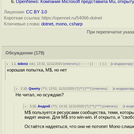
OpenNews: Компания Microsoft представила Mu, открыт
Лицензия:
CC BY 3.0
Короткая ссылка: https://opennet.ru/54066-dotnet
Ключевые слова:
dotnet
,
mono
,
csharp
При перепечатке указа
Обсуждение
(179)
1.1
,
leibniz
(
ok
), 13:32, 11/11/2020 [
ответить
] [
﹢﹢﹢
] [
· · ·
]
[
↓
] [
к модератору
]
хорошая попытка, M$, но нет
2.10
,
Qwerty
(
??
), 13:51, 11/11/2020 [
^
] [
^^
] [
^^^
] [
ответить
]
[
к модератор
Не читал, но осуждаю?
3.16
,
Андрей
(
??
), 14:16, 11/11/2020 [
^
] [
^^
] [
^^^
] [
ответить
]
[
к мод
M$ пользуется ресурсами сообщества, теми, которые
видят иначе. Для M$ это win-win. И открыто, и "сво
Остаётся надеяться, что они не потопят Mono слиш