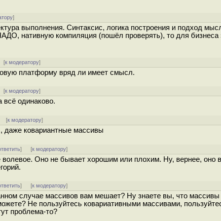
атору
]
тектура выполнения. Синтаксис, логика построения и подход мы
НАДО, нативную компиляция (пошёл проверять), то для бизнеса 
[
к модератору
]
новую платформу вряд ли имеет смысл.
[
к модератору
]
 всё одинаково.
]
[
к модератору
]
ы, даже ковариантные массивы
ответить
]
[
к модератору
]
волевое. Оно не бывает хорошим или плохим. Ну, вернее, оно 
горий.
ответить
]
[
к модератору
]
данном случае массивов вам мешает? Ну знаете вы, что массивы
можете? Не пользуйтесь ковариативными массивами, пользуйтес
тут проблема-то?