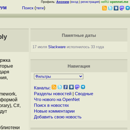
Профиль:
Аноним
(
вход
|
регистрация
)
неRU
opennet.me
РУМ
Поиск
(
теги
)
ly
Памятные даты
17 июля
Slackware
исполнилось 33 года
ржка
оторые
Навигация
даря
ния,
Каналы:
mework,
Разделы новостей
|
Сводные
атформой
Что нового на OpenNet
rary), C#,
Поиск в новостях
удут
Новые комментарии
Добавить свою новость
иблиотеки