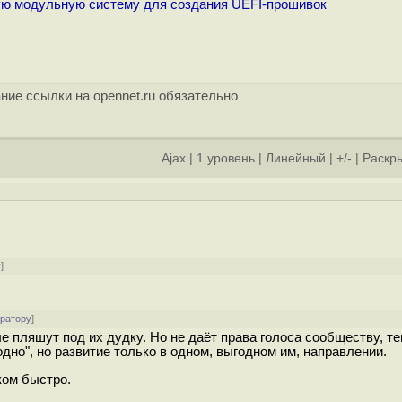
ую модульную систему для создания UEFI-прошивок
ние ссылки на opennet.ru обязательно
Ajax
|
1 уровень
|
Линейный
|
+/-
|
Раскры
у
]
ератору
]
 пляшут под их дудку. Но не даёт права голоса сообществу, те
бодно", но развитие только в одном, выгодном им, направлении.
ком быстро.