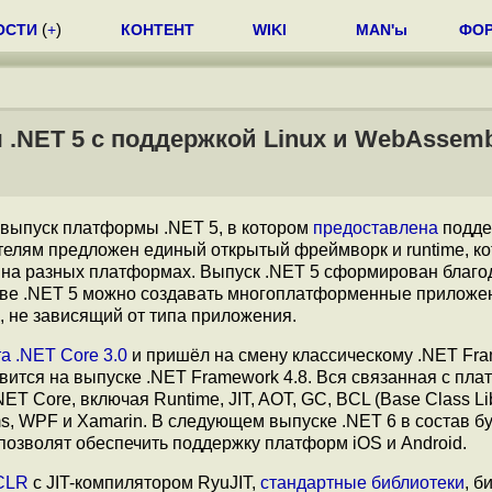
ОСТИ
(
+
)
КОНТЕНТ
WIKI
MAN'ы
ФО
.NET 5 с поддержкой Linux и WebAssemb
выпуск платформы .NET 5, в котором
предоставлена
подде
ателям предложен единый открытый фреймворк и runtime, к
и на разных платформах. Выпуск .NET 5 сформирован благо
ове .NET 5 можно создавать многоплатформенные приложе
, не зависящий от типа приложения.
та
.NET Core 3.0
и пришёл на смену классическому .NET Fra
овится на выпуске .NET Framework 4.8. Вся связанная с пл
T Core, включая Runtime, JIT, AOT, GC, BCL (Base Class Lib
ms, WPF и Xamarin. В следующем выпуске .NET 6 в состав б
позволят обеспечить поддержку платформ iOS и Android.
CLR
с JIT-компилятором RyuJIT,
стандартные библиотеки
, б