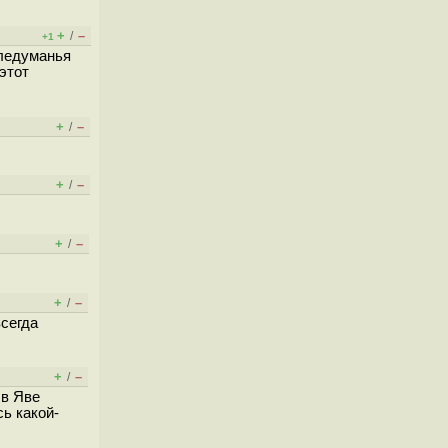
+
–
/
+1
следуманья
этот
+
–
/
+
–
/
+
–
/
+
–
/
всегда
+
–
/
 в Яве
ь какой-