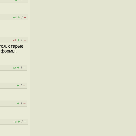
+
–
/
+4
+
–
/
–2
тся, старые
атформы,
+
–
/
+2
+
–
/
+
–
/
+
–
/
+9