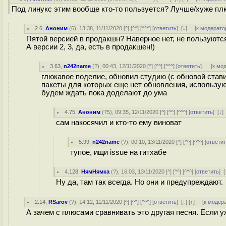
Под линукс этим вообще кто-то пользуется? Лучше/хуже пл
2.6
,
Аноним
(
6
), 13:38, 11/11/2020 [
^
] [
^^
] [
^^^
] [
ответить
]
[
↓
] [
к модерато
Пятой версией в продакшн? Наверное нет, не пользуютс
А версии 2, 3, да, есть в продакшен!)
3.63
,
n242name
(
?
), 00:43, 12/11/2020 [
^
] [
^^
] [
^^^
] [
ответить
]
[
к мо
глюкавое поделие, обновил студию (с обновой стави
пакеты для которых еще нет обновления, использу
будем ждать пока доделают до ума
4.75
,
Аноним
(
75
), 09:35, 12/11/2020 [
^
] [
^^
] [
^^^
] [
ответить
]
[
↓
]
сам накосячил и кто-то ему виноват
5.99
,
n242name
(
?
), 00:10, 13/11/2020 [
^
] [
^^
] [
^^^
] [
ответи
тупое, ищи issue на гитхабе
4.128
,
НямНямка
(
?
), 16:03, 13/11/2020 [
^
] [
^^
] [
^^^
] [
ответить
]
[
Ну да, там так всегда. Но они и предупреждают.
2.14
,
RSarov
(
?
), 14:12, 11/11/2020 [
^
] [
^^
] [
^^^
] [
ответить
]
[
↓
] [
↑
] [
к модер
А зачем с плюсами сравнивать это другая песня. Если уж