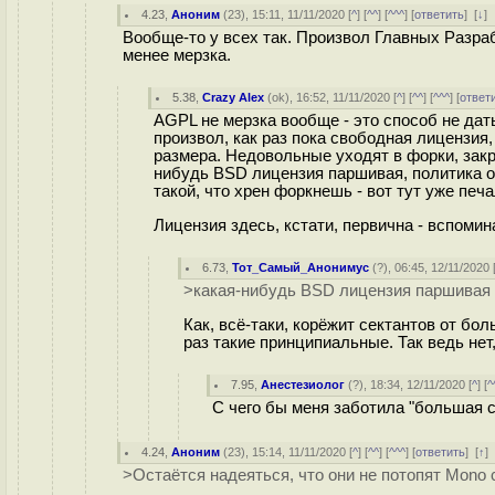
4.23
,
Аноним
(
23
), 15:11, 11/11/2020 [
^
] [
^^
] [
^^^
] [
ответить
]
[
↓
]
Вообще-то у всех так. Произвол Главных Разра
менее мерзка.
5.38
,
Crazy Alex
(
ok
), 16:52, 11/11/2020 [
^
] [
^^
] [
^^^
] [
ответ
AGPL не мерзка вообще - это способ не дат
произвол, как раз пока свободная лицензия,
размера. Недовольные уходят в форки, закры
нибудь BSD лицензия паршивая, политика оп
такой, что хрен форкнешь - вот тут уже печ
Лицензия здесь, кстати, первична - вспомина
6.73
,
Тот_Самый_Анонимус
(
?
), 06:45, 12/11/2020 
>какая-нибудь BSD лицензия паршивая
Как, всё-таки, корёжит сектантов от бо
раз такие принципиальные. Так ведь нет,
7.95
,
Анестезиолог
(
?
), 18:34, 12/11/2020 [
^
] [
^
С чего бы меня заботила "большая 
4.24
,
Аноним
(
23
), 15:14, 11/11/2020 [
^
] [
^^
] [
^^^
] [
ответить
]
[
↑
]
>Остаётся надеяться, что они не потопят Mono