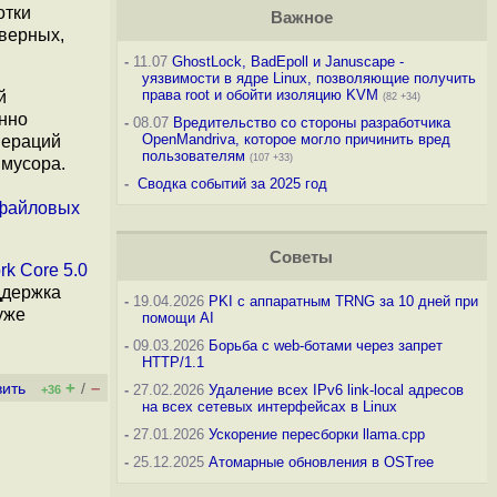
отки
Важное
рверных,
-
11.07
GhostLock, BadEpoll и Januscape -
уязвимости в ядре Linux, позволяющие получить
права root и обойти изоляцию KVM
й
(82 +34)
енно
-
08.07
Вредительство со стороны разработчика
OpenMandriva, которое могло причинить вред
пераций
пользователям
(107 +33)
 мусора.
-
Сводка событий за 2025 год
файловых
Советы
rk Core 5.0
ддержка
-
19.04.2026
PKI с аппаратным TRNG за 10 дней при
уже
помощи AI
-
09.03.2026
Борьба с web-ботами через запрет
HTTP/1.1
+
–
вить
/
-
27.02.2026
Удаление всех IPv6 link-local адресов
+36
на всех сетевых интерфейсах в Linux
-
27.01.2026
Ускорение пересборки llama.cpp
-
25.12.2025
Атомарные обновления в OSTree