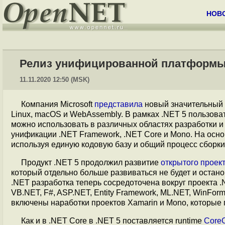
НОВ
Релиз унифицированной платформы 
11.11.2020 12:50 (MSK)
Компания Microsoft
представила
новый значительный 
Linux, macOS и WebAssembly. В рамках .NET 5 пользов
можно использовать в различных областях разработки 
унификации .NET Framework, .NET Core и Mono. На осн
используя единую кодовую базу и общий процесс сборки
Продукт .NET 5 продолжил развитие
открытого проек
который отдельно больше развиваться не будет и остан
.NET разработка теперь сосредоточена вокруг проекта .NE
VB.NET, F#, ASP.NET, Entity Framework, ML.NET, WinFor
включены наработки проектов Xamarin и Mono, которые 
Как и в .NET Core в .NET 5 поставляется runtime
Core