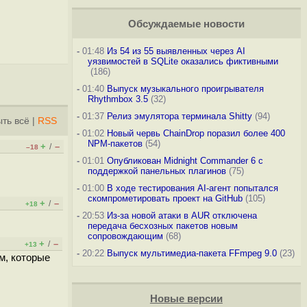
Обсуждаемые новости
-
01:48
Из 54 из 55 выявленных через AI
уязвимостей в SQLite оказались фиктивными
(186)
-
01:40
Выпуск музыкального проигрывателя
Rhythmbox 3.5
(32)
-
01:37
Релиз эмулятора терминала Shitty
(94)
ть всё
|
RSS
-
01:02
Новый червь ChainDrop поразил более 400
NPM-пакетов
(54)
+
–
/
–18
-
01:01
Опубликован Midnight Commander 6 c
поддержкой панельных плагинов
(75)
-
01:00
В ходе тестирования AI-агент попытался
скомпрометировать проект на GitHub
(105)
+
–
/
+18
-
20:53
Из-за новой атаки в AUR отключена
передача бесхозных пакетов новым
сопровождающим
(68)
+
–
/
+13
-
20:22
Выпуск мультимедиа-пакета FFmpeg 9.0
(23)
м, которые
Новые версии