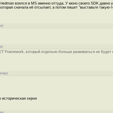
Friedman взялся в MS именно оттуда. У моно своего SDK давно у
оторая сначала её отсылает, а потом пишет "выставьте такую-т
ру
]
ру
]
NET Framework, который отдельно больше развиваться не будет 
атору
]
то историческая херня
ору
]