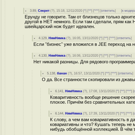
3.89
,
Секрет
(
?
), 15:18, 12/11/2020 [
^
] [
^^
] [
^^^
] [
ответить
]
[
к модер
Ерунду не говорите. Там от близнецов только архи
другой в НЕТ немного. Если там сделали, прям как 
швейцарский нож будет идеален.
4.129
,
НямНямка
(
?
), 16:05, 13/11/2020 [
^
] [
^^
] [
^^^
] [
ответить
]
Если "бизнес" уже вложился в JEE переход на 
4.130
,
НямНямка
(
?
), 16:06, 13/11/2020 [
^
] [
^^
] [
^^^
] [
ответить
]
Нет никакой разницы. Для рядового программера
5.138
,
банан
(
?
), 16:57, 13/11/2020 [
^
] [
^^
] [
^^^
] [
ответить
О да. Все странности скопировали из джав
6.141
,
НямНямка
(
?
), 17:08, 13/11/2020 [
^
] [
^^
] [
^^^
] [
Коваритивность вообще решение скорее 
плохое. Причём без сравнительных кате
6.144
,
НямНямка
(
?
), 17:39, 13/11/2020 [
^
] [
^^
] [
^^^
] [
К слову, а чем вам ковариативность в 
ковариативны и что? Кушать теперь не 
нибудь обобщённой коллекцией. В чём 