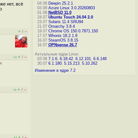
04.08
Deepin 25.2.1
же нет, всё
03.08
Azure Linux 3.0.20260803
о
01.08
NetBSD 11.0
24.07
Ubuntu Touch 24.04 2.0
23.07
Solaris 11.4 SRU94
21.07
Omarchy 3.8.4
19.07
Chrome OS 150.0.7871.150
+
–
/
17.07
Whonix 18.2.1.9
16.07
SteamOS 3.8.15
16.07
OPNsense 26.7
Актуальные ядра Linux:
+
–
/
+1
03.08
7.1.6
,
6.18.42
,
6.12.101
,
6.6.148
и
30.07
6.1.180
,
5.15.213
,
5.10.262
Изменения в ядре 7.2
+
–
/
+1
+
–
/
+1