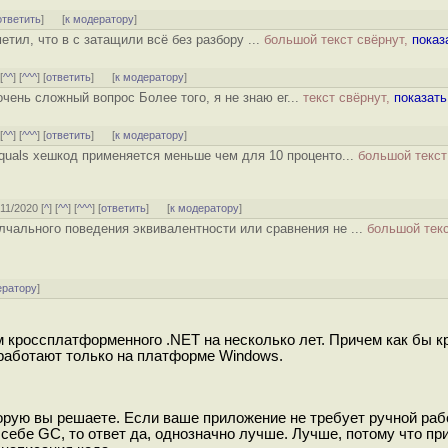
ответить
]
[
к модератору
]
етил, что в c затащили всё без разбору ...
большой текст свёрнут,
показ
 [
^^
] [
^^^
] [
ответить
]
[
к модератору
]
чень сложный вопрос Более того, я не знаю ег...
текст свёрнут,
показать
 [
^^
] [
^^^
] [
ответить
]
[
к модератору
]
uals хешкод применяется меньше чем для 10 проценто...
большой текст
/11/2020 [
^
] [
^^
] [
^^^
] [
ответить
]
[
к модератору
]
лчального поведения эквивалентности или сравнения не ...
большой текс
ератору
]
 кроссплатформенного .NET на несколько лет. Причем как бы к
 работают только на платформе Windows.
оторую вы решаете. Если ваше приложение не требует ручной раб
себе GC, то ответ да, однозначно лучше. Лучше, потому что пр