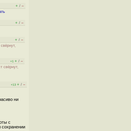
+
–
/
ать
+
–
/
+
–
/
 свёрнут,
+
–
/
+1
т свёрнут,
+
–
/
+13
расиво ни
оты с
и сохранении