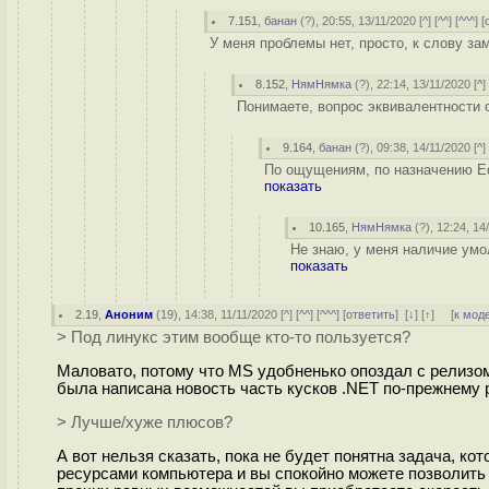
7.151
,
банан
(
?
), 20:55, 13/11/2020 [
^
] [
^^
] [
^^^
] [
У меня проблемы нет, просто, к слову зам
8.152
,
НямНямка
(
?
), 22:14, 13/11/2020 [
^
]
Понимаете, вопрос эквивалентности о
9.164
,
банан
(
?
), 09:38, 14/11/2020 [
^
]
По ощущениям, по назначению Eq
показать
10.165
,
НямНямка
(
?
), 12:24, 14
Не знаю, у меня наличие умо
показать
2.19
,
Аноним
(
19
), 14:38, 11/11/2020 [
^
] [
^^
] [
^^^
] [
ответить
]
[
↓
] [
↑
] [
к мод
> Под линукс этим вообще кто-то пользуется?
Маловато, потому что MS удобненько опоздал с релизом
была написана новость часть кусков .NET по-прежнему
> Лучше/хуже плюсов?
А вот нельзя сказать, пока не будет понятна задача, к
ресурсами компьютера и вы спокойно можете позволить 