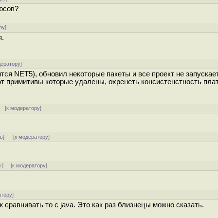
юсов?
ру
]
я.
дератору
]
тся NET5), обновил некоторые пакеты и все проект не запускае
ют примитивы которые удалены, охренеть консистенстность пл
 [
к модератору
]
ть
]
[
к модератору
]
↑
] [
к модератору
]
атору
]
 сравнивать то с java. Это как раз близнецы можно сказать.