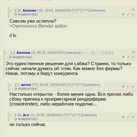
+1
2.11
,
Аноним
(
11
), 10:54, 16/09/2020 [
^
] [
^^
] [
^^^
] [
ответить
]
+
–
[
к модератору
]
/
Совсем уже ослепли?
>Opensource Blender addon
// b.
+2
1.2
,
Аноним
(
2
), 08:33, 16/09/2020 [
ответить
] [
﹢﹢﹢
] [
· · ·
]
[
↓
] [
↑
]
+
–
[
к модератору
]
/
Это единственное решение для сабжа? Странно, то только
сейчас начали думать об этом. Как можно без фермы?
Никак, потому и берут конкурента.
2.7
,
антон
(
??
), 09:18, 16/09/2020 [
^
] [
^^
] [
^^^
] [
ответить
]
+
–
/
[
к модератору
]
Настолько открытое - более менее одно. Все прочее либо
сбоку припека к проприетарной рендерферме
(crowdrender), либо нерабочее поделие...
2.16
,
Агл
(
?
), 15:03, 16/09/2020 [
^
] [
^^
] [
^^^
] [
ответить
]
+
–
/
[
к модератору
]
не только сейчас