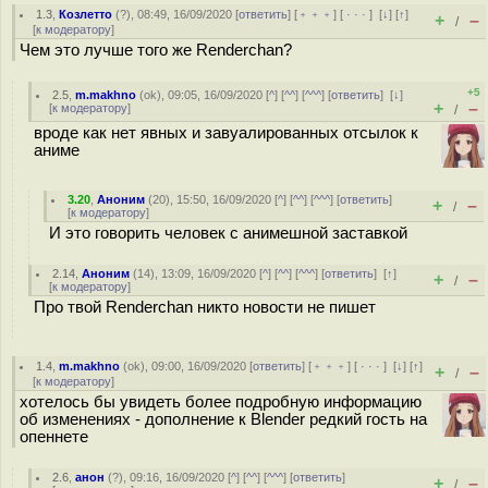
1.3
,
Козлетто
(
?
), 08:49, 16/09/2020 [
ответить
] [
﹢﹢﹢
] [
· · ·
]
[
↓
] [
↑
]
+
–
/
[
к модератору
]
Чем это лучше того же Renderchan?
+5
2.5
,
m.makhno
(
ok
), 09:05, 16/09/2020 [
^
] [
^^
] [
^^^
] [
ответить
]
[
↓
]
+
–
[
к модератору
]
/
вроде как нет явных и завуалированных отсылок к
аниме
3.20
,
Аноним
(
20
), 15:50, 16/09/2020 [
^
] [
^^
] [
^^^
] [
ответить
]
+
–
/
[
к модератору
]
И это говорить человек с анимешной заставкой
2.14
,
Аноним
(
14
), 13:09, 16/09/2020 [
^
] [
^^
] [
^^^
] [
ответить
]
[
↑
]
+
–
/
[
к модератору
]
Про твой Renderchan никто новости не пишет
1.4
,
m.makhno
(
ok
), 09:00, 16/09/2020 [
ответить
] [
﹢﹢﹢
] [
· · ·
]
[
↓
] [
↑
]
+
–
/
[
к модератору
]
хотелось бы увидеть более подробную информацию
об изменениях - дополнение к Blender редкий гость на
опеннете
2.6
,
анон
(
?
), 09:16, 16/09/2020 [
^
] [
^^
] [
^^^
] [
ответить
]
+
–
/