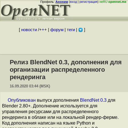
Профиль:
Аноним
(
вход
|
регистрация
)
неRU
opennet.me
[
новости
/
+++
|
форум
|
теги
|
]
Релиз BlendNet 0.3, дополнения для
организации распределенного
рендеринга
16.09.2020 03:44 (MSK)
Опубликован
выпуск дополнения
BlendNet 0.3
для
Blender 2.80+. Дополнение используется для
управления ресурсами для распределенного
рендеринга в облаке или на локальной рендер-ферме.
Код дополнения написан на языке Python и