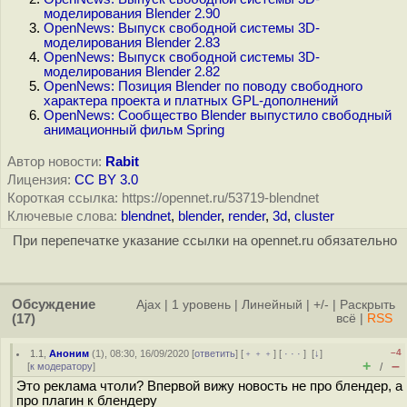
моделирования Blender 2.90
OpenNews: Выпуск свободной системы 3D-
моделирования Blender 2.83
OpenNews: Выпуск свободной системы 3D-
моделирования Blender 2.82
OpenNews: Позиция Blender по поводу свободного
характера проекта и платных GPL-дополнений
OpenNews: Сообщество Blender выпустило свободный
анимационный фильм Spring
Автор новости:
Rabit
Лицензия:
CC BY 3.0
Короткая ссылка: https://opennet.ru/53719-blendnet
Ключевые слова:
blendnet
,
blender
,
render
,
3d
,
cluster
При перепечатке указание ссылки на opennet.ru обязательно
Обсуждение
Ajax
|
1 уровень
|
Линейный
|
+/-
|
Раскрыть
(17)
всё
|
RSS
–4
1.1
,
Аноним
(
1
), 08:30, 16/09/2020 [
ответить
] [
﹢﹢﹢
] [
· · ·
]
[
↓
]
+
–
[
к модератору
]
/
Это реклама чтоли? Впервой вижу новость не про блендер, а
про плагин к блендеру