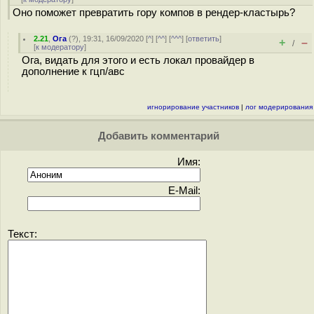
Оно поможет превратить гору компов в рендер-кластырь?
2.21
,
Ога
(
?
), 19:31, 16/09/2020 [
^
] [
^^
] [
^^^
] [
ответить
]
+
–
/
[
к модератору
]
Ога, видать для этого и есть локал провайдер в
дополнение к гцп/авс
игнорирование участников
|
лог модерирования
Добавить комментарий
Имя:
E-Mail:
Текст: