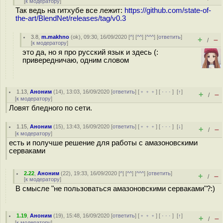
[
к модератору
]
Так ведь на гитхубе все лежит:
https://github.com/state-of-
the-art/BlendNet/releases/tag/v0.3
3.8
,
m.makhno
(
ok
), 09:30, 16/09/2020 [
^
] [
^^
] [
^^^
] [
ответить
]
+
–
/
[
к модератору
]
это да, но я про русский язык и здесь (:
привередничаю, одним словом
1.13
,
Аноним
(
14
), 13:03, 16/09/2020 [
ответить
] [
﹢﹢﹢
] [
· · ·
]
[
↑
]
+
–
/
[
к модератору
]
Ловят бледного по сети.
1.15
,
Аноним
(
15
), 13:43, 16/09/2020 [
ответить
] [
﹢﹢﹢
] [
· · ·
]
[
↓
]
+
–
/
[
к модератору
]
есть и получше решение для работы с амазоновскими
серваками
2.22
,
Аноним
(
22
), 19:33, 16/09/2020 [
^
] [
^^
] [
^^^
] [
ответить
]
+
–
/
[
к модератору
]
В смысле "не пользоваться амазоновскими серваками"?:)
1.19
,
Аноним
(
19
), 15:48, 16/09/2020 [
ответить
] [
﹢﹢﹢
] [
· · ·
]
[
↑
]
+
–
/
[
к модератору
]