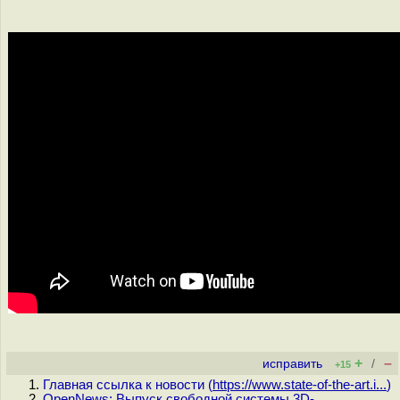
+
–
исправить
/
+15
Главная ссылка к новости (
https://www.state-of-the-art.i...
)
OpenNews: Выпуск свободной системы 3D-