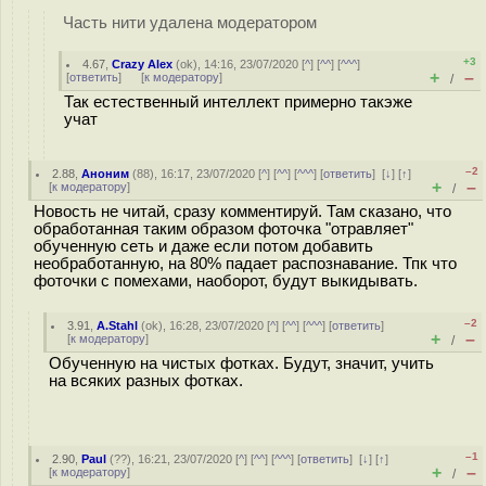
Часть нити удалена модератором
+3
4.67
,
Crazy Alex
(
ok
), 14:16, 23/07/2020 [
^
] [
^^
] [
^^^
]
+
–
[
ответить
]
[
к модератору
]
/
Так естественный интеллект примерно такэже
учат
–2
2.88
,
Аноним
(
88
), 16:17, 23/07/2020 [
^
] [
^^
] [
^^^
] [
ответить
]
[
↓
] [
↑
]
+
–
[
к модератору
]
/
Новость не читай, сразу комментируй. Там сказано, что
обработанная таким образом фоточка "отравляет"
обученную сеть и даже если потом добавить
необработанную, на 80% падает распознавание. Тпк что
фоточки с помехами, наоборот, будут выкидывать.
–2
3.91
,
A.Stahl
(
ok
), 16:28, 23/07/2020 [
^
] [
^^
] [
^^^
] [
ответить
]
+
–
[
к модератору
]
/
Обученную на чистых фотках. Будут, значит, учить
на всяких разных фотках.
–1
2.90
,
Paul
(
??
), 16:21, 23/07/2020 [
^
] [
^^
] [
^^^
] [
ответить
]
[
↓
] [
↑
]
+
–
[
к модератору
]
/