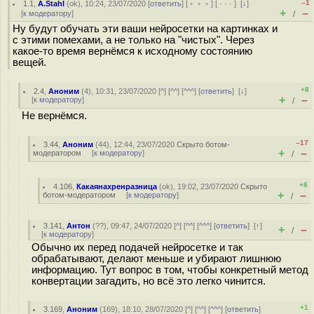
–1
1.1
,
A.Stahl
(
ok
), 10:24, 23/07/2020 [
ответить
] [
﹢﹢﹢
] [
· · ·
]
[
↓
]
+
–
[
к модератору
]
/
Ну будут обучать эти ваши нейросетки на картинках и
с этими помехами, а не только на "чистых". Через
какое-то время вернёмся к исходному состоянию
вещей.
+8
2.4
,
Аноним
(
4
), 10:31, 23/07/2020 [
^
] [
^^
] [
^^^
] [
ответить
]
[
↓
]
+
–
[
к модератору
]
/
Не вернёмся.
–17
3.44
,
Аноним
(
44
), 12:44, 23/07/2020
Скрыто ботом-
+
–
модератором
[
к модератору
]
/
+8
4.106
,
Какаянахренразница
(
ok
), 19:02, 23/07/2020
Скрыто
+
–
ботом-модератором
[
к модератору
]
/
3.141
,
Антон
(
??
), 09:47, 24/07/2020 [
^
] [
^^
] [
^^^
] [
ответить
]
[
↑
]
+
–
/
[
к модератору
]
Обычно их перед подачей нейросетке и так
обрабатывают, делают меньше и убирают лишнюю
информацию. Тут вопрос в том, чтобы конкретный метод
конвертации загадить, но всё это легко чинится.
+1
3.169
,
Аноним
(
169
), 18:10, 28/07/2020 [
^
] [
^^
] [
^^^
] [
ответить
]