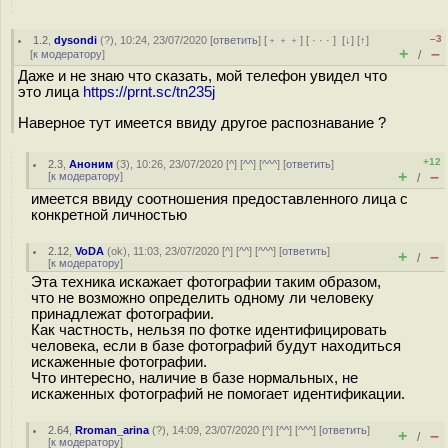
–3
1.2
,
dysondi
(
?
), 10:24, 23/07/2020 [
ответить
] [
﹢﹢﹢
] [
· · ·
]
[
↓
] [
↑
]
+
–
[
к модератору
]
/
Даже и не знаю что сказать, мой телефон увидел что
это лица
https://prnt.sc/tn235j
Наверное тут имеется ввиду другое распознавание ?
+12
2.3
,
Аноним
(
3
), 10:26, 23/07/2020 [
^
] [
^^
] [
^^^
] [
ответить
]
+
–
[
к модератору
]
/
имеется ввиду соотношения предоставленного лица с
конкретной личностью
2.12
,
VoDA
(
ok
), 11:03, 23/07/2020 [
^
] [
^^
] [
^^^
] [
ответить
]
+
–
/
[
к модератору
]
Эта техника искажает фотографии таким образом,
что не возможно определить одному ли человеку
принадлежат фотографии.
Как частность, нельзя по фотке идентифицировать
человека, если в базе фотографий будут находиться
искаженные фотографии.
Что интересно, наличие в базе нормальных, не
искаженных фотографий не помогает идентификации.
2.64
,
Rroman_arina
(
?
), 14:09, 23/07/2020 [
^
] [
^^
] [
^^^
] [
ответить
]
+
–
/
[
к модератору
]