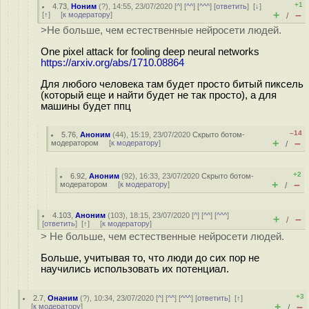
+1
4.73
,
Ноним
(
?
), 14:55, 23/07/2020 [
^
] [
^^
] [
^^^
] [
ответить
]
[
↓
]
+
–
[
↑
] [
к модератору
]
/
>Не больше, чем естественные нейросети людей.
One pixel attack for fooling deep neural networks
https://arxiv.org/abs/1710.08864
Для любого человека там будет просто битый пиксель
(который еще и найти будет не так просто), а для
машины будет ппц
–14
5.76
,
Аноним
(
44
), 15:19, 23/07/2020
Скрыто ботом-
+
–
модератором
[
к модератору
]
/
+2
6.92
,
Аноним
(
92
), 16:33, 23/07/2020
Скрыто ботом-
+
–
модератором
[
к модератору
]
/
4.103
,
Аноним
(
103
), 18:15, 23/07/2020 [
^
] [
^^
] [
^^^
]
+
–
/
[
ответить
]
[
↑
] [
к модератору
]
> Не больше, чем естественные нейросети людей.
Больше, учитывая то, что люди до сих пор не
научились использовать их потенциал.
+3
2.7
,
Онаним
(
?
), 10:34, 23/07/2020 [
^
] [
^^
] [
^^^
] [
ответить
]
[
↑
]
+
–
[
к модератору
]
/