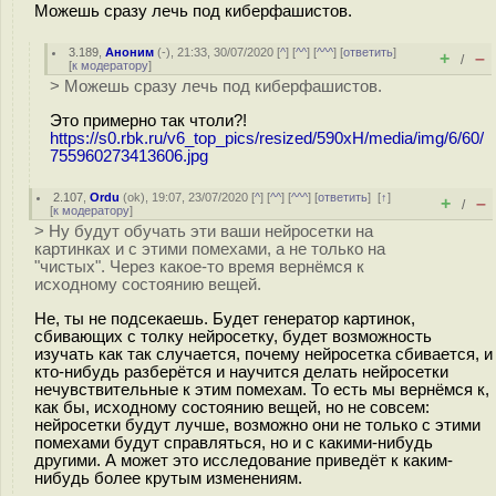
Можешь сразу лечь под киберфашистов.
3.189
,
Аноним
(
-
), 21:33, 30/07/2020 [
^
] [
^^
] [
^^^
] [
ответить
]
+
–
/
[
к модератору
]
> Можешь сразу лечь под киберфашистов.
Это примерно так чтоли?!
https://s0.rbk.ru/v6_top_pics/resized/590xH/media/img/6/60/
755960273413606.jpg
2.107
,
Ordu
(
ok
), 19:07, 23/07/2020 [
^
] [
^^
] [
^^^
] [
ответить
]
[
↑
]
+
–
/
[
к модератору
]
> Ну будут обучать эти ваши нейросетки на
картинках и с этими помехами, а не только на
"чистых". Через какое-то время вернёмся к
исходному состоянию вещей.
Не, ты не подсекаешь. Будет генератор картинок,
сбивающих с толку нейросетку, будет возможность
изучать как так случается, почему нейросетка сбивается, и
кто-нибудь разберётся и научится делать нейросетки
нечувствительные к этим помехам. То есть мы вернёмся к,
как бы, исходному состоянию вещей, но не совсем:
нейросетки будут лучше, возможно они не только с этими
помехами будут справляться, но и с какими-нибудь
другими. А может это исследование приведёт к каким-
нибудь более крутым изменениям.