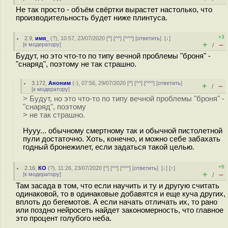
Не так просто - объём свёртки вырастет настолько, что
производительность будет ниже плинтуса.
+3
2.9
,
имя_
(
?
), 10:57, 23/07/2020 [
^
] [
^^
] [
^^^
] [
ответить
]
[
↓
]
+
–
[
к модератору
]
/
Будут, но это что-то по типу вечной проблемы "броня" -
"снаряд", поэтому не так страшно.
3.172
,
Аноним
(
-
), 07:56, 29/07/2020 [
^
] [
^^
] [
^^^
] [
ответить
]
+
–
/
[
к модератору
]
> Будут, но это что-то по типу вечной проблемы "броня" -
"снаряд", поэтому
> не так страшно.
Нууу... обычному смертному так и обычной пистолетной
пули достаточно. Хоть, конечно, и можно себе забахать
годный бронежилет, если задаться такой целью.
+5
2.16
,
КО
(
?
), 11:26, 23/07/2020 [
^
] [
^^
] [
^^^
] [
ответить
]
[
↓
] [
↑
]
+
–
[
к модератору
]
/
Там засада в том, что если научить и ту и другую считать
одинаковой, то в одинаковые добавятся и еще куча других,
вплоть до бегемотов. А если начать отличать их, то рано
или поздно нейросеть найдет закономерность, что главное
это процент голубого неба.