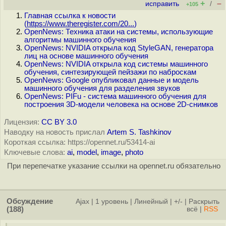
+
–
исправить
/
+105
Главная ссылка к новости
(
https://www.theregister.com/20...
)
OpenNews: Техника атаки на системы, использующие
алгоритмы машинного обучения
OpenNews: NVIDIA открыла код StyleGAN, генератора
лиц на основе машинного обучения
OpenNews: NVIDIA открыла код системы машинного
обучения, синтезирующей пейзажи по наброскам
OpenNews: Google опубликовал данные и модель
машинного обучения для разделения звуков
OpenNews: PIFu - система машинного обучения для
построения 3D-модели человека на основе 2D-снимков
Лицензия:
CC BY 3.0
Наводку на новость прислал
Artem S. Tashkinov
Короткая ссылка: https://opennet.ru/53414-ai
Ключевые слова:
ai
,
model
,
image
,
photo
При перепечатке указание ссылки на opennet.ru обязательно
Обсуждение
Ajax
|
1 уровень
|
Линейный
|
+/-
|
Раскрыть
(188)
всё
|
RSS