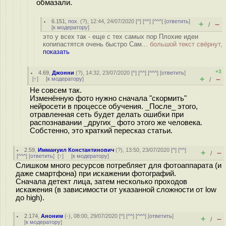
обмазали.
6.151
,
пох.
(
?
), 12:44, 24/07/2020 [
^
] [
^^
] [
^^^
] [
ответить
]
+
–
/
[
к модератору
]
это у всех так - еще с тех самых пор Плохие идеи
копипастятся очень быстро Сам...
большой текст свёрнут,
показать
+3
4.69
,
Джонни
(
?
), 14:32, 23/07/2020 [
^
] [
^^
] [
^^^
] [
ответить
]
+
–
[
↑
] [
к модератору
]
/
Не совсем так.
Изменённую фото нужно сначала "скормить"
нейросети в процессе обучения. _После_ этого,
отравленная сеть будет делать ошибки при
распознавании _других_ фото этого же человека.
Собстенно, это краткий пересказ статьи.
2.59
,
Иммануил Константинович
(
?
), 13:50, 23/07/2020 [
^
] [
^^
]
+
–
/
[
^^^
] [
ответить
]
[
↑
] [
к модератору
]
Слишком много ресурсов потребляет для фотоаппарата (и
даже смартфона) при искажении фотографий.
Сначала детект лица, затем несколько проходов
искажения (в зависимости от указанной сложности от low
до high).
2.174
,
Аноним
(
-
), 08:00, 29/07/2020 [
^
] [
^^
] [
^^^
] [
ответить
]
+
–
/
[
к модератору
]