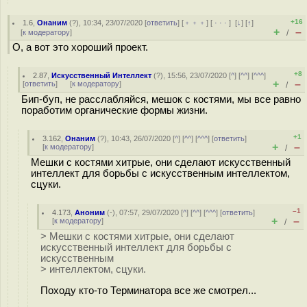
+16
1.6
,
Онаним
(
?
), 10:34, 23/07/2020 [
ответить
] [
﹢﹢﹢
] [
· · ·
]
[
↓
] [
↑
]
+
–
[
к модератору
]
/
О, а вот это хороший проект.
+8
2.87
,
Искусственный Интеллект
(
?
), 15:56, 23/07/2020 [
^
] [
^^
] [
^^^
]
+
–
[
ответить
]
[
к модератору
]
/
Бип-буп, не расслабляйся, мешок с костями, мы все равно
поработим органические формы жизни.
+1
3.162
,
Онаним
(
?
), 10:43, 26/07/2020 [
^
] [
^^
] [
^^^
] [
ответить
]
+
–
[
к модератору
]
/
Мешки с костями хитрые, они сделают искусственный
интеллект для борьбы с искусственным интеллектом,
сцуки.
–1
4.173
,
Аноним
(
-
), 07:57, 29/07/2020 [
^
] [
^^
] [
^^^
] [
ответить
]
+
–
[
к модератору
]
/
> Мешки с костями хитрые, они сделают
искусственный интеллект для борьбы с
искусственным
> интеллектом, сцуки.
Походу кто-то Терминатора все же смотрел...