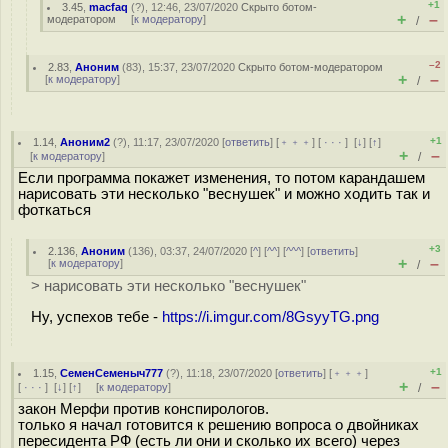
+1
3.45
,
macfaq
(
?
), 12:46, 23/07/2020
Скрыто ботом-
+
–
модератором
[
к модератору
]
/
–2
2.83
,
Аноним
(
83
), 15:37, 23/07/2020
Скрыто ботом-модератором
+
–
[
к модератору
]
/
+1
1.14
,
Аноним2
(
?
), 11:17, 23/07/2020 [
ответить
] [
﹢﹢﹢
] [
· · ·
]
[
↓
] [
↑
]
+
–
[
к модератору
]
/
Если программа покажет изменения, то потом карандашем
нарисовать эти несколько "веснушек" и можно ходить так и
фоткаться
+3
2.136
,
Аноним
(
136
), 03:37, 24/07/2020 [
^
] [
^^
] [
^^^
] [
ответить
]
+
–
[
к модератору
]
/
> нарисовать эти несколько "веснушек"
Ну, успехов тебе -
https://i.imgur.com/8GsyyTG.png
+1
1.15
,
СеменСеменыч777
(
?
), 11:18, 23/07/2020 [
ответить
] [
﹢﹢﹢
]
+
–
[
· · ·
]
[
↓
] [
↑
] [
к модератору
]
/
закон Мерфи против конспирологов.
только я начал готовится к решению вопроса о двойниках
пересидента РФ (есть ли они и сколько их всего) через