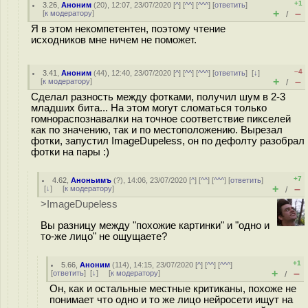
+1
3.26
,
Аноним
(
20
), 12:07, 23/07/2020 [
^
] [
^^
] [
^^^
] [
ответить
]
+
–
[
к модератору
]
/
Я в этом некомпетентен, поэтому чтение
исходников мне ничем не поможет.
–4
3.41
,
Аноним
(
44
), 12:40, 23/07/2020 [
^
] [
^^
] [
^^^
] [
ответить
]
[
↓
]
+
–
[
к модератору
]
/
Сделал разность между фотками, получил шум в 2-3
младших бита... На этом могут сломаться только
гомнораспознавалки на точное соответствие пикселей
как по значению, так и по местоположению. Вырезал
фотки, запустил ImageDupeless, он по дефолту разобрал
фотки на пары :)
+7
4.62
,
Аноньимъ
(
?
), 14:06, 23/07/2020 [
^
] [
^^
] [
^^^
] [
ответить
]
+
–
[
↓
] [
к модератору
]
/
>ImageDupeless
Вы разницу между "похожие картинки" и "одно и
то-же лицо" не ощущаете?
+1
5.66
,
Аноним
(
114
), 14:15, 23/07/2020 [
^
] [
^^
] [
^^^
]
+
–
[
ответить
]
[
↓
] [
к модератору
]
/
Он, как и остальные местные критиканы, похоже не
понимает что одно и то же лицо нейросети ищут на