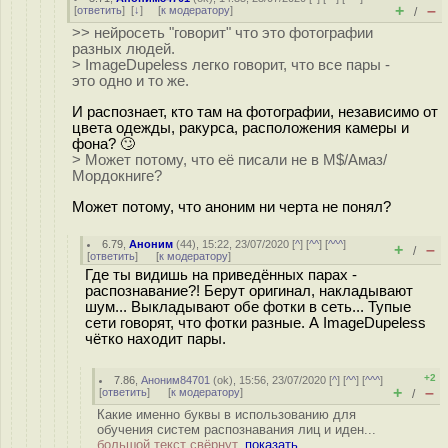
+
–
[
ответить
]
[
↓
] [
к модератору
]
/
>> нейросеть "говорит" что это фотографии
разных людей.
> ImageDupeless легко говорит, что все пары -
это одно и то же.
И распознает, кто там на фотографии, независимо от
цвета одежды, ракурса, расположения камеры и
фона? 🙄
> Может потому, что её писали не в M$/Амаз/
Мордокниге?
Может потому, что аноним ни черта не понял?
6.79
,
Аноним
(
44
), 15:22, 23/07/2020 [
^
] [
^^
] [
^^^
]
+
–
/
[
ответить
]
[
к модератору
]
Где ты видишь на приведённых парах -
распознавание?! Берут оригинал, накладывают
шум... Выкладывают обе фотки в сеть... Тупые
сети говорят, что фотки разные. А ImageDupeless
чётко находит пары.
+2
7.86
,
Аноним84701
(
ok
), 15:56, 23/07/2020 [
^
] [
^^
] [
^^^
]
+
–
[
ответить
]
[
к модератору
]
/
Какие именно буквы в использованию для
обучения систем распознавания лиц и иден...
большой текст свёрнут,
показать