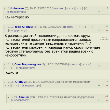
–1
1.8
,
Аноним
(
8
), 10:38, 23/07/2020 [
ответить
] [
﹢﹢﹢
] [
· · ·
]
[
↑
]
+
–
[
к модератору
]
/
Как интересно
+1
1.10
,
тоже Аноним
(
ok
), 11:01, 23/07/2020 [
ответить
] [
﹢﹢﹢
] [
· · ·
]
+
–
[
к модератору
]
/
В реализации этой технологии для широкого круга
пользователей просто-таки напрашивается запись
телеметрии в те самые "пиксельные изменения". И
пользователь спокоен, и товарищ майор сразу получает
готовую стеганограмму без всей этой вашей возни с
нейросетями.
1.11
,
Соня Мармеладова
(
?
), 11:02, 23/07/2020 [
ответить
] [
﹢﹢﹢
]
+
–
/
[
· · ·
]
[
к модератору
]
Годнота
1.13
,
Аноним
(
13
), 11:17, 23/07/2020
Скрыто ботом-модератором
[
﹢
–4
+
–
﹢﹢
] [
· · ·
] [
к модератору
]
/
–3
2.19
,
Аноним
(
19
), 11:43, 23/07/2020
Скрыто ботом-модератором
+
–
[
к модератору
]
/