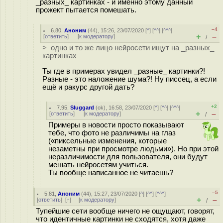
_разных_ картинках - и именно этому данный
прожект пытается помешать.
–4
6.80
,
Аноним
(
44
), 15:26, 23/07/2020 [
^
] [
^^
] [
^^^
]
+
–
[
ответить
]
[
к модератору
]
/
> одно и то же лицо нейросети ищут на _разных_
картинках
Ты где в примерах увидел _разные_ картинки?!
Разные - это наложение шума?! Ну писсец, а если
ещё и ракурс другой дать?
+2
7.95
,
Sluggard
(
ok
), 16:58, 23/07/2020 [
^
] [
^^
] [
^^^
]
+
–
[
ответить
]
[
к модератору
]
/
Примеры в новости просто показывают
тебе, что фото не различимы на глаз
(«пиксельные изменения, которые
незаметны при просмотре людьми»). Но при этой
неразличимости для пользователя, они будут
мешать нейросетям учиться.
Ты вообще написанное не читаешь?
–5
5.81
,
Аноним
(
44
), 15:27, 23/07/2020 [
^
] [
^^
] [
^^^
]
+
–
[
ответить
]
[
↑
] [
к модератору
]
/
Тупейшие сети вообще ничего не ощущают, говорят,
что идентичные картинки не сходятся, хотя даже