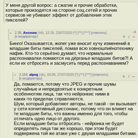
У меня другой вопрос: а сжатие и прочие обработки,
которые произодятся на стороне соц.сетей и прочих
сервисов не убивают эффект от добавления этих
пикселей?
–4
2.38
,
Аноним
(
44
), 12:29, 23/07/2020 [
^
] [
^^
] [
^^^
] [
ответить
]
+
–
[
к модератору
]
/
Бинго! Оказывается, жопег уже вносит кучу изменений в
младшие биты пикселей, ломая всю ховношпиёнотехнику
нафик. Кто-то серьёзно думает, что нормальные
распознавалки ломаются на дёрганье младших битов?! А
если их отбросить и засмусить перед распознаванием?
3.164
,
alpeg
(
ok
), 03:05, 27/07/2020 [
^
] [
^^
] [
^^^
] [
ответить
]
+
–
/
[
к модератору
]
Да, ломаются, потому что JPEG и прочие шумы
случайные и непредвзятые к конкретным
особеннотям лица, так что нейронкис ними в
каких-то пределах справляются.
Шум, который добавляют авторы, не такой - он вызывает
у сети когнитивный диссонанс, потому что он влияет на
те младшие биты, что важны именно для того, чтобы
отличать одно лицо от другого.
Если младшие биты отбросить - нейронка не будет
определять лица так же хорошо, при этом будет
подвержена той же атаке уже с двумя младшими битами.