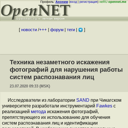
Профиль:
Аноним
(
вход
|
регистрация
)
неRU
opennet.me
[
новости
/
+++
|
форум
|
теги
|
]
Техника незаметного искажения
фотографий для нарушения работы
систем распознавания лиц
23.07.2020 09:33 (MSK)
Исследователи из лаборатории
SAND
при Чикагском
университете разработали инструментарий
Fawkes
с
реализацией
метода
искажения фотографий,
препятствующего их использованию для обучения
систем распознавания лиц и идентификации