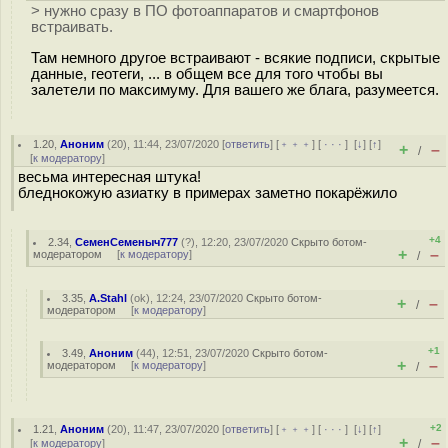
> нужно сразу в ПО фотоаппаратов и смартфонов
встраивать.
Там немного другое встраивают - всякие подписи, скрытые
данные, геотеги, ... в общем все для того чтобы вы
залетели по максимуму. Для вашего же блага, разумеется.
1.20
,
Аноним
(
20
), 11:44, 23/07/2020 [
ответить
] [
﹢﹢﹢
] [
· · ·
]
[
↓
] [
↑
]
+
–
/
[
к модератору
]
весьма интересная штука!
бледнокожую азиатку в примерах заметно покарёжило
+4
2.34
,
СеменСеменыч777
(
?
), 12:20, 23/07/2020
Скрыто ботом-
+
–
модератором
[
к модератору
]
/
3.35
,
A.Stahl
(
ok
), 12:24, 23/07/2020
Скрыто ботом-
+
–
/
модератором
[
к модератору
]
+1
3.49
,
Аноним
(
44
), 12:51, 23/07/2020
Скрыто ботом-
+
–
модератором
[
к модератору
]
/
+2
1.21
,
Аноним
(
20
), 11:47, 23/07/2020 [
ответить
] [
﹢﹢﹢
] [
· · ·
]
[
↓
] [
↑
]
+
–
[
к модератору
]
/