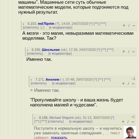
машины". Машинные сети суть обычные
математические модели, которые подгоняются под
нужный результат.
5.153
,
red75prim
(
?
), 14:04, 24/07/2020 [
^
] [
^^
] [
^^^
]
+
–
/
[
ответить
]
[
↓
] [
к модератору
]
А мозги - это магия, невыразимая математическими
моделями. Так?
6.156
,
Школьник
(
ok
), 17:29, 24/07/2020 [
^
] [
^^
] [
^^^
]
+
–
/
[
ответить
]
[
к модератору
]
Именно так.
–1
7.171
,
Аноним
(
-
), 07:48, 29/07/2020 [
^
] [
^^
] [
^^^
]
+
–
[
ответить
]
[
к модератору
]
/
> Именно так.
"Прогуливайте школу - и ваша жизнь будет
наполнена магией и чудесами".
+1
8.186
,
Michael Shigorin
(
ok
), 01:13, 30/07/2020 [
^
]
+
–
[
^^
] [
^^^
] [
ответить
]
[
к модератору
]
/
Поступите в нормальную школу -- и научитесь
уже замечать занятные совпадения , ...
текст
свёрнут,
показать