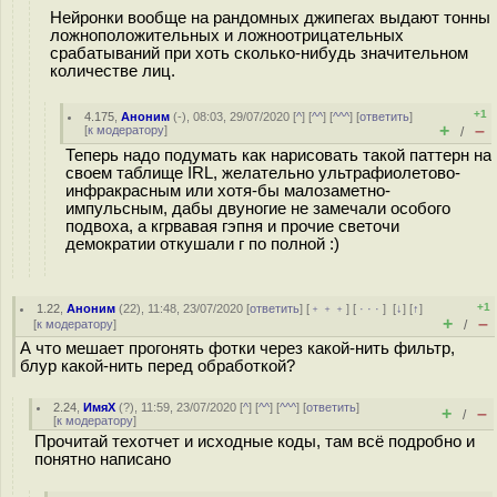
Нейронки вообще на рандомных джипегах выдают тонны
ложноположительных и ложноотрицательных
срабатываний при хоть сколько-нибудь значительном
количестве лиц.
+1
4.175
,
Аноним
(
-
), 08:03, 29/07/2020 [
^
] [
^^
] [
^^^
] [
ответить
]
+
–
[
к модератору
]
/
Теперь надо подумать как нарисовать такой паттерн на
своем таблище IRL, желательно ультрафиолетово-
инфракрасным или хотя-бы малозаметно-
импульсным, дабы двуногие не замечали особого
подвоха, а кгрвавая гэпня и прочие светочи
демократии откушали г по полной :)
+1
1.22
,
Аноним
(
22
), 11:48, 23/07/2020 [
ответить
] [
﹢﹢﹢
] [
· · ·
]
[
↓
] [
↑
]
+
–
[
к модератору
]
/
А что мешает прогонять фотки через какой-нить фильтр,
блур какой-нить перед обработкой?
2.24
,
ИмяХ
(
?
), 11:59, 23/07/2020 [
^
] [
^^
] [
^^^
] [
ответить
]
+
–
/
[
к модератору
]
Прочитай техотчет и исходные коды, там всё подробно и
понятно написано