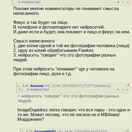
+
–
[
к модератору
]
/
Похоже многие комментаторы не понимают смысла
написанного.
Фокус и так будет на лице.
В телефоне и фотоаппарате нет нейросетей.
И даже если и будет, она покажет и лицо и фокус на нем.
Смысл написанного:
1. две копии одной и той же фотографии человека (лица)
2. одну из копий обрабатываем Fawkes
3. нейросеть "говорит" что это фотографии разных
людей.
При этом нейросеть "понимает" где у человека на
фотографии лицо, руки и т.д.
–4
4.47
,
Аноним
(
44
), 12:49, 23/07/2020 [
^
] [
^^
] [
^^^
] [
ответить
]
+
–
[
↓
] [
к модератору
]
/
> нейросеть "говорит" что это фотографии разных
людей.
ImageDupeless легко говорит, что все пары - это одно и
то же. Может потому, что её писали не в M$/Амаз/
Мордокниге?
+1
5.71
,
Аноним84701
(
ok
), 14:35, 23/07/2020 [
^
] [
^^
] [
^^^
]