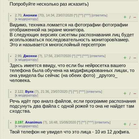
Попробуйте несколько раз исказить)
2.70
,
Аноним
(
70
), 14:34, 23/07/2020 [
^
] [
^^
] [
^^^
] [
ответить
]
+
–
/
[
к модератору
]
Видимо, техника ломается на фотографии фотографии
отображенной на экране монитора.
В следующих версиях сисетмы распознавания лиц будет
исопльзоваться последовательность мониторов/камер.
Это и называется многослойный персептрон
2.99
,
Джонни
(
?
), 17:56, 23/07/2020 [
^
] [
^^
] [
^^^
] [
ответить
]
+
–
/
[
к модератору
]
Здесь имеется ввиду, что если бы нейросетка вашего
телефона была обучена на модифицированных лицах, то
она увидела бы сейчас (на обеих фото) _другого_
человека.
2.122
,
Вулх
(
?
), 21:36, 23/07/2020 [
^
] [
^^
] [
^^^
] [
ответить
]
+
–
/
[
к модератору
]
Речь идёт про аналз файлов, если программе распознания
подсунуть два файла с одной рожей то она не найдет там
сходства.
2.197
,
Ananimus
(
?
), 16:48, 15/08/2020 [
^
] [
^^
] [
^^^
] [
ответить
]
+
–
/
[
к модератору
]
Твой телефон не увидел что это лица - 10 из 12 дофига.