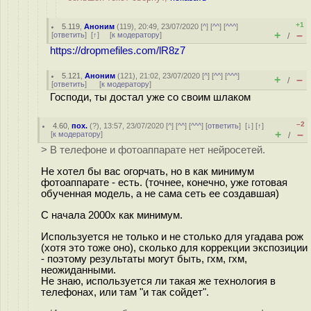
+1
5.119
,
Аноним
(
119
), 20:49, 23/07/2020 [
^
] [
^^
] [
^^^
]
+
–
[
ответить
]
[
↑
] [
к модератору
]
/
https://dropmefiles.com/lR8z7
5.121
,
Аноним
(
121
), 21:02, 23/07/2020 [
^
] [
^^
] [
^^^
]
+
–
/
[
ответить
]
[
к модератору
]
Господи, ты достал уже со своим шлаком
–2
4.60
,
пох.
(
?
), 13:57, 23/07/2020 [
^
] [
^^
] [
^^^
] [
ответить
]
[
↓
] [
↑
]
+
–
[
к модератору
]
/
> В телефоне и фотоаппарате нет нейросетей.
Не хотел бы вас огорчать, но в как минимум
фотоаппарате - есть. (точнее, конечно, уже готовая
обученная модель, а не сама сеть ее создавшая)
C начала 2000х как минимум.
Используется не только и не столько для угадава рож
(хотя это тоже оно), сколько для коррекции экспозиции
- поэтому результаты могут быть, гхм, гхм,
неожиданными.
Не знаю, используется ли такая же технология в
телефонах, или там "и так сойдет".