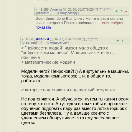
9.188
,
Аноним
(
-
), 21:30, 30/07/2020 [
^
] [
^^
] [
^^^
]
+
–
/
[
ответить
]
[
к модератору
]
Been there, done that Опять же - я в этом сильно
выше среднего Просто наблюден...
текст свёрнут,
показать
5.170
,
Аноним
(
-
), 07:47, 29/07/2020 [
^
] [
^^
] [
^^^
]
+
–
/
[
ответить
]
[
↑
] [
к модератору
]
> "нейросети людей" имеют мало общего с
"нейросетями машины". Машинные сети суть
обычные
> математические модели
Модели чего? Нейронов?! :) А виртуальные машины,
тогда, модели компьютеров... и, в общем то,
работают.
> которые подгоняются под нужный результат.
Не подгоняются. А обучаются, путем тыкания носом,
по типу котенка. А тут идея в том чтобы в процессе
обучения подогнать пару раз вместо лотка горшок с
цветами безпалева. Ну а дальше кое-кто с
удивлением обнаруживает что ему зассали все
цветы.