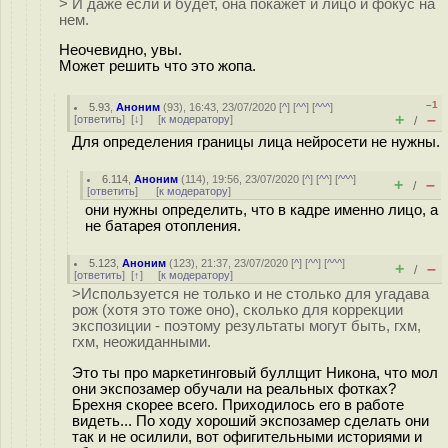
> И даже если и будет, она покажет и лицо и фокус на
нем.
Неочевидно, увы.
Может решить что это жопа.
–1
5.93
,
Аноним
(
93
), 16:43, 23/07/2020 [
^
] [
^^
] [
^^^
]
+
–
[
ответить
]
[
↓
] [
к модератору
]
/
Для определения границы лица нейросети не нужны.
6.114
,
Аноним
(
114
), 19:56, 23/07/2020 [
^
] [
^^
] [
^^^
]
+
–
/
[
ответить
]
[
к модератору
]
они нужны определить, что в кадре именно лицо, а
не батарея отопления.
5.123
,
Аноним
(
123
), 21:37, 23/07/2020 [
^
] [
^^
] [
^^^
]
+
–
/
[
ответить
]
[
↑
] [
к модератору
]
>Используется не только и не столько для угадава
рож (хотя это тоже оно), сколько для коррекции
экспозиции - поэтому результаты могут быть, гхм,
гхм, неожиданными.
Это ты про маркетинговый буллщит Никона, что мол
они экспозамер обучали на реальных фотках?
Брехня скорее всего. Приходилось его в работе
видеть... По ходу хороший экспозамер сделать они
так и не осилили, вот офигительными историями и