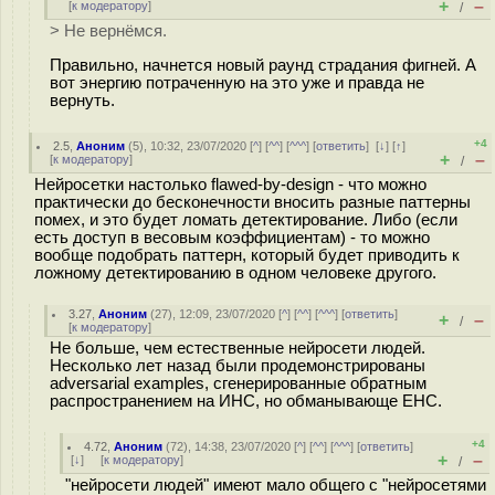
+
–
[
к модератору
]
/
> Не вернёмся.
Правильно, начнется новый раунд страдания фигней. А
вот энергию потраченную на это уже и правда не
вернуть.
+4
2.5
,
Аноним
(
5
), 10:32, 23/07/2020 [
^
] [
^^
] [
^^^
] [
ответить
]
[
↓
] [
↑
]
+
–
[
к модератору
]
/
Нейросетки настолько flawed-by-design - что можно
практически до бесконечности вносить разные паттерны
помех, и это будет ломать детектирование. Либо (если
есть доступ в весовым коэффициентам) - то можно
вообще подобрать паттерн, который будет приводить к
ложному детектированию в одном человеке другого.
3.27
,
Аноним
(
27
), 12:09, 23/07/2020 [
^
] [
^^
] [
^^^
] [
ответить
]
+
–
/
[
к модератору
]
Не больше, чем естественные нейросети людей.
Несколько лет назад были продемонстрированы
adversarial examples, сгенерированные обратным
распространением на ИНС, но обманывающе ЕНС.
+4
4.72
,
Аноним
(
72
), 14:38, 23/07/2020 [
^
] [
^^
] [
^^^
] [
ответить
]
+
–
[
↓
] [
к модератору
]
/
"нейросети людей" имеют мало общего с "нейросетями