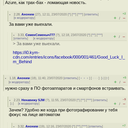
Azure, как трах-бах - ломающая новость.
+2
2.28
,
Аноним
(
27
), 12:11, 23/07/2020 [
^
] [
^^
] [
^^^
] [
ответить
]
+
–
[
к модератору
]
/
За вами уже выехали.
3.33
,
СеменСеменыч777
(
?
), 12:18, 23/07/2020 [
^
] [
^^
] [
^^^
]
+
–
/
[
ответить
]
[
к модератору
]
> За вами уже выехали.
https://i0.kym-
cdn.com/entries/icons/facebook/000/001/461/Good_Luck_I_
m_Behind
+5
1.18
,
Аноним
(
18
), 11:40, 23/07/2020 [
ответить
] [
﹢﹢﹢
] [
· · ·
]
[
↓
] [
↑
]
+
–
[
к модератору
]
/
нужно сразу в ПО фотоаппаратов и смартфонов встраивать.
–9
2.23
,
Ненавижу SJW
(
?
), 11:55, 23/07/2020 [
^
] [
^^
] [
^^^
] [
ответить
]
+
–
[
↓
] [
к модератору
]
/
Зачем? Удобно же когда при фотографировании у тебя
фокус на лице автоматом
+7
3.32
,
Аноним
(
19
), 12:16, 23/07/2020 [
^
] [
^^
] [
^^^
] [
ответить
]