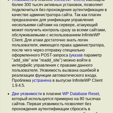
более 300 тысяч активных установок, позволяет
подключиться без прохождения аутентификации в
качестве администратора сайта. Так как плагин
предназначен для унификации управления
несколькими сайтами на сервере, атакующий
может получить контроль сразу за всеми сайтами,
обслуживаемыми с использованием InfiniteWP
Client. Для атаки достаточно знать логин
пользователя, имеющего права администратора,
после чего через отправку специально
оформленного POST-запроса (
указав
параметр
"add_site" или "readd_site") можно войти в
интерфейс управления с правами данного
пользователя. Уязвимость вызвана ошибкой в
реализации функции автоматического входа.
Проблема
устранена
в выпуске InfiniteWP Client
1.9.4.5.
Две уязвимости
в плагине
WP Database Reset
,
который используется примерно на 80 тысячах
сайтов. Первая уязвимость позволяет без
прохождения аутентификации сбросить в