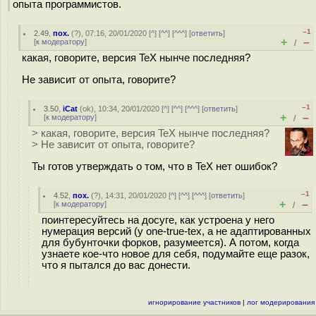
опыта программистов.
–1
2.49
,
пох.
(
?
), 07:16, 20/01/2020 [
^
] [
^^
] [
^^^
] [
ответить
]
+
–
[
к модератору
]
/
какая, говорите, версия TeX нынче последняя?
Не зависит от опыта, говорите?
–1
3.50
,
iCat
(
ok
), 10:34, 20/01/2020 [
^
] [
^^
] [
^^^
] [
ответить
]
+
–
[
к модератору
]
/
> какая, говорите, версия TeX нынче последняя?
> Не зависит от опыта, говорите?
Ты готов утверждать о том, что в TeX нет ошибок?
–1
4.52
,
пох.
(
?
), 14:31, 20/01/2020 [
^
] [
^^
] [
^^^
] [
ответить
]
+
–
[
к модератору
]
/
поинтересуйтесь на досуге, как устроена у него
нумерация версий (у one-true-tex, а не адаптированных
для бубунточки форков, разумеется). А потом, когда
узнаете кое-что новое для себя, подумайте еще разок,
что я пытался до вас донести.
игнорирование участников
|
лог модерирования