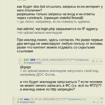
как будет dos-bot отсылать запросы если интернет у
него отключен?
разрешены только запросы на вход и на ответы
через conntrack. (принцип stateful firewall)
> да легко. например, если ломануть админа
/wp-admin/, wp-login.php закрывается по IP адресу.
>из upload можно инклюдом
Про инклюд понял, здесь согласен. Но разве первые
два метода не нивелируют любую пользу от взлома,
разве что контент можно отдавать со скрытыми
ссылками
6.57
,
XXX
(
??
), 03:56, 24/01/2020 [
^
] [
^^
] [
^^^
] [
ответить
]
+
–
/
[
к модератору
]
@gogo
> из upload можно инклюдом запускать свой код,
например ДОС-ботов.
а что будет инклюдом запускаться ? если человек
не может ничего записать в ФС (т.к. всё по ФТП)??
а инклюд извне по http запрещён?
+1
4.48
,
пох.
(
?
), 07:13, 20/01/2020 [
^
] [
^^
] [
^^^
] [
ответить
]
[
↑
]
+
–
[
к модератору
]
/