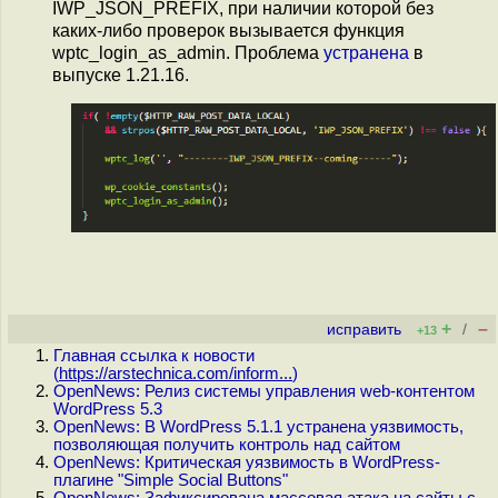
IWP_JSON_PREFIX, при наличии которой без
каких-либо проверок вызывается функция
wptc_login_as_admin. Проблема
устранена
в
выпуске 1.21.16.
+
–
исправить
/
+13
Главная ссылка к новости
(
https://arstechnica.com/inform...
)
OpenNews: Релиз системы управления web-контентом
WordPress 5.3
OpenNews: В WordPress 5.1.1 устранена уязвимость,
позволяющая получить контроль над сайтом
OpenNews: Критическая уязвимость в WordPress-
плагине "Simple Social Buttons"