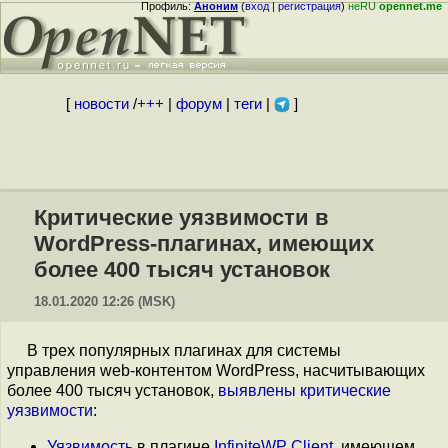
Профиль:
Аноним
(
вход
|
регистрация
)
неRU
opennet.me
[
новости
/
+++
|
форум
|
теги
|
]
Критические уязвимости в
WordPress-плагинах, имеющих
более 400 тысяч установок
18.01.2020 12:26 (MSK)
В трех популярных плагинах для системы
управления web-контентом WordPress, насчитывающих
более 400 тысяч установок,
выявлены
критические
уязвимости
:
Уязвимость
в плагине
InfiniteWP Client
, имеющем