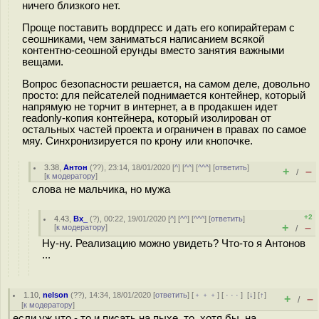
ничего близкого нет.
Проще поставить вордпресс и дать его копирайтерам с
сеошниками, чем заниматься написанием всякой
контентно-сеошной ерунды вместо занятия важными
вещами.
Вопрос безопасности решается, на самом деле, довольно
просто: для пейсателей поднимается контейнер, который
напрямую не торчит в интернет, а в продакшен идет
readonly-копия контейнера, который изолирован от
остальных частей проекта и ограничен в правах по самое
мяу. Синхронизируется по крону или кнопочке.
3.38
,
Антон
(
??
), 23:14, 18/01/2020 [
^
] [
^^
] [
^^^
] [
ответить
]
+
–
/
[
к модератору
]
слова не мальчика, но мужа
+2
4.43
,
Bx_
(
?
), 00:22, 19/01/2020 [
^
] [
^^
] [
^^^
] [
ответить
]
+
–
[
к модератору
]
/
Ну-ну. Реализацию можно увидеть? Что-то я Антонов
...
1.10
,
nelson
(
??
), 14:34, 18/01/2020 [
ответить
] [
﹢﹢﹢
] [
· · ·
]
[
↓
] [
↑
]
+
–
/
[
к модератору
]
если уж что - то и писать на пыхе, то, хотя бы, на