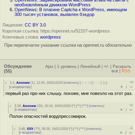
OpenNews: Зафиксирована массовая атака на сайты с
необновлённым движком WordPress
OpenNews: В плагине Captcha к WordPress, имеющем
300 тысяч установок, выявлен бэкдор
Лицензия:
CC BY 3.0
Короткая ссылка: https://opennet.ru/52207-wordpress
Ключевые слова:
wordpress
При перепечатке указание ссылки на opennet.ru обязательно
Обсуждение
Ajax
|
1 уровень
|
Линейный
|
+/-
|
Раскрыть
(55)
всё
|
RSS
+5
1.1
,
Аноним
(
1
), 12:44, 18/01/2020 [
ответить
] [
﹢﹢﹢
] [
· · ·
]
[
↓
]
+
–
[
к модератору
]
/
первый раз про них слышу. похоже, мне повезло на этот раз.
+2
2.33
,
Аноним
(
33
), 20:16, 18/01/2020 [
^
] [
^^
] [
^^^
] [
ответить
]
+
–
[
к модератору
]
/
Полон опасностей вордпрессомирок.
–1
3.45
,
XXX
(
??
), 05:30, 19/01/2020 [
^
] [
^^
] [
^^^
] [
ответить
]
+
–
[
к модератору
]
/