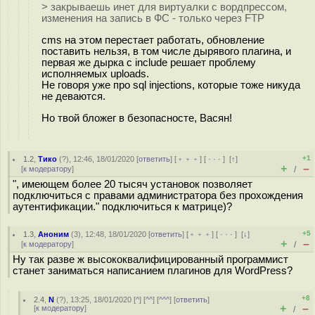
> закрываешь инет для виртуалки с вордпрессом,
изменения на запись в ФС - только через FTP
cms на этом перестает работать, обновление
поставить нельзя, в том числе дырявого плагина, и
первая же дырка с include решает проблему
исполняемых uploads.
Не говоря уже про sql injections, которые тоже никуда
не деваются.
Но твой бложег в безопасносте, Васян!
+1
1.2
,
Тико
(
?
), 12:46, 18/01/2020 [
ответить
] [
﹢﹢﹢
] [
· · ·
]
[
↑
]
+
–
[
к модератору
]
/
", имеющем более 20 тысяч установок позволяет
подключиться с правами администратора без прохождения
аутентификации." подключиться к матрице)?
+5
1.3
,
Аноним
(
3
), 12:48, 18/01/2020 [
ответить
] [
﹢﹢﹢
] [
· · ·
]
[
↓
]
+
–
[
к модератору
]
/
Ну так разве ж высококвалифицированный программист
станет заниматься написанием плагинов для WordPress?
+8
2.4
,
N
(
?
), 13:25, 18/01/2020 [
^
] [
^^
] [
^^^
] [
ответить
]
+
–
[
к модератору
]
/