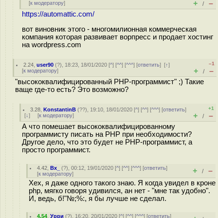
+
–
[
к модератору
]
/
https://automattic.com/
вот виновник этого - многомилионная коммерческая
компания которая развивает ворпресс и продает хостинг
на wordpress.com
–1
2.24
,
user90
(
?
), 18:23, 18/01/2020 [
^
] [
^^
] [
^^^
] [
ответить
]
[
↑
]
+
–
[
к модератору
]
/
"высококвалифицированный PHP-программист" ;) Такие
ваще где-то есть? Это возможно?
+1
3.28
,
KonstantinB
(
??
), 19:10, 18/01/2020 [
^
] [
^^
] [
^^^
] [
ответить
]
+
–
[
↓
] [
к модератору
]
/
А что помешает высококвалифицированному
программисту писать на PHP при необходимости?
Другое дело, что это будет не PHP-программист, а
просто программист.
4.42
,
Bx_
(
?
), 00:12, 19/01/2020 [
^
] [
^^
] [
^^^
] [
ответить
]
+
–
/
[
к модератору
]
Хех, я даже одного такого знаю. Я когда увидел в кроне
php, мягко говоря удивился, ан нет - "мне так удобно".
И, ведь, б!"№;%:, я бы лучше не сделал.
4.54
,
Урри
(
?
), 16:20, 20/01/2020 [
^
] [
^^
] [
^^^
] [
ответить
]