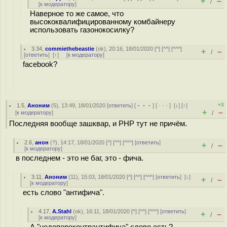
+
–
/
[
к модератору
]
Наверное то же самое, что
высококвалифицированному комбайнеру
использовать газонокосилку?
3.34
,
commiethebeastie
(
ok
), 20:16, 18/01/2020 [
^
] [
^^
] [
^^^
]
+
–
/
[
ответить
]
[
↑
] [
к модератору
]
facebook?
+3
1.5
,
Аноним
(
5
), 13:49, 18/01/2020 [
ответить
] [
﹢﹢﹢
] [
· · ·
]
[
↓
] [
↑
]
+
–
[
к модератору
]
/
Последняя вообще зашквар, и PHP тут не причём.
2.6
,
анон
(
?
), 14:17, 18/01/2020 [
^
] [
^^
] [
^^^
] [
ответить
]
+
–
/
[
к модератору
]
в последнем - это не баг, это - фича.
3.11
,
Аноним
(
11
), 15:03, 18/01/2020 [
^
] [
^^
] [
^^^
] [
ответить
]
[
↓
]
+
–
/
[
к модератору
]
есть слово "антифича".
4.17
,
A.Stahl
(
ok
), 16:11, 18/01/2020 [
^
] [
^^
] [
^^^
] [
ответить
]
+
–
/
[
к модератору
]