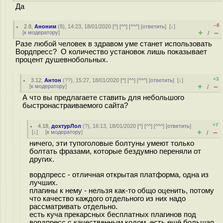
Да
–8
2.8
,
Аноним
(
8
), 14:23, 18/01/2020 [
^
] [
^^
] [
^^^
] [
ответить
]
[
↓
]
+
–
[
к модератору
]
/
Разе любой человек в здравом уме станет использовать
Вордпресс? О количество установок лишь показывает
процент душевнобольных.
+3
3.12
,
Антон
(
??
), 15:27, 18/01/2020 [
^
] [
^^
] [
^^^
] [
ответить
]
[
↓
]
+
–
[
к модератору
]
/
А что вы предлагаете ставить для небольшого
быстронастраиваемого сайта?
+7
4.18
,
дохтурЛол
(
?
), 16:13, 18/01/2020 [
^
] [
^^
] [
^^^
] [
ответить
]
+
–
[
↓
] [
к модератору
]
/
ничего, эти тупоголовые болтуны умеют только
болтать фразами, которые бездумно переняли от
других.
вордпресс - отличная открытая платформа, одна из
лучших.
плагины к нему - нельзя как-то общо оценить, потому
что качество каждого отдельного из них надо
рассматривать отдельно.
есть куча прекарсных бесплатных плагинов под
вордпресс с качественным кодом, есть ещё большая