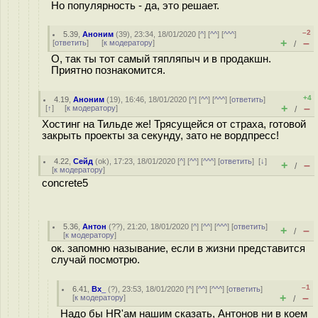
Но популярность - да, это решает.
–2
5.39
,
Аноним
(
39
), 23:34, 18/01/2020 [
^
] [
^^
] [
^^^
]
+
–
[
ответить
]
[
к модератору
]
/
О, так ты тот самый тяпляпыч и в продакшн.
Приятно познакомится.
+4
4.19
,
Аноним
(
19
), 16:46, 18/01/2020 [
^
] [
^^
] [
^^^
] [
ответить
]
+
–
[
↑
] [
к модератору
]
/
Хостинг на Тильде же! Трясущейся от страха, готовой
закрыть проекты за секунду, зато не вордпресс!
4.22
,
Сейд
(
ok
), 17:23, 18/01/2020 [
^
] [
^^
] [
^^^
] [
ответить
]
[
↓
]
+
–
/
[
к модератору
]
concrete5
5.36
,
Антон
(
??
), 21:20, 18/01/2020 [
^
] [
^^
] [
^^^
] [
ответить
]
+
–
/
[
к модератору
]
ок. запомню называние, если в жизни представится
случай посмотрю.
–1
6.41
,
Bx_
(
?
), 23:53, 18/01/2020 [
^
] [
^^
] [
^^^
] [
ответить
]
+
–
[
к модератору
]
/
Надо бы HR'ам нашим сказать, Антонов ни в коем