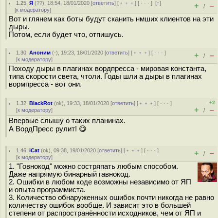
1.25
,
Я
(
??
), 18:54, 18/01/2020 [
ответить
] [
﹢﹢﹢
] [
· · ·
]
[
↑
]
+
–
/
[
к модератору
]
Вот и глянем как боты будут сканить нмших клиентов на эти
дыры.
Потом, если будет что, отпишусь.
1.30
,
Аноним
(
-
), 19:23, 18/01/2020 [
ответить
] [
﹢﹢﹢
] [
· · ·
]
+
–
/
[
к модератору
]
Походу дыры в плагинах вордпресса - мировая константа,
типа скорости света, чтоли. Годы шли а дыры в плагинах
вормпресса - вот они.
+2
1.32
,
BlackRot
(
ok
), 19:33, 18/01/2020 [
ответить
] [
﹢﹢﹢
] [
· · ·
]
+
–
[
к модератору
]
/
Впервые слышу о таких планинах.
А ВордПресс рулит! 😋
1.46
,
iCat
(
ok
), 09:38, 19/01/2020 [
ответить
] [
﹢﹢﹢
] [
· · ·
]
+
–
/
[
к модератору
]
1. "Говнокод" можно состряпать любым способом.
Даже напрямую бинарный гавнокод.
2. Ошибки в любом коде возможны независимо от ЯП
и опыта программиста.
3. Количество обнаруженных ошибок почти никогда не равно
количеству ошибок вообще. И зависит это в большей
степени от распространённости исходников, чем от ЯП и