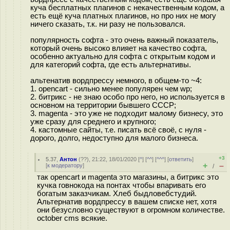
куча бесплатных плагинов с некачественным кодом, а
есть ещё куча платных плагинов, но про них не могу
ничего сказать, т.к. ни разу не пользовался.
популярность софта - это очень важный показатель,
который очень высоко влияет на качество софта,
особенно актуально для софта с открытым кодом и
для категорий софта, где есть альтернативы.
альтенатив вордпрессу немного, в общем-то ~4:
1. opencart - сильно менее популярен чем wp;
2. битрикс - не знаю особо про него, но используется в
основном на территории бывшего СССР;
3. magenta - это уже не подходит малому бизнесу, это
уже сразу для среднего и крупного;
4. кастомные сайты, т.е. писать всё своё, с нуля -
дорого, долго, недоступно для малого бизнеса.
+3
5.37
,
Антон
(
??
), 21:22, 18/01/2020 [
^
] [
^^
] [
^^^
] [
ответить
]
+
–
[
к модератору
]
/
так opencart и magenta это магазины, а битрикс это
кучка говнокода на понтах чтобы впаривать его
богатым заказчикам. Хлеб быдловебстудий.
Альтернатив вордпрессу в вашем списке нет, хотя
они безусловно существуют в огромном количестве.
october cms всякие.