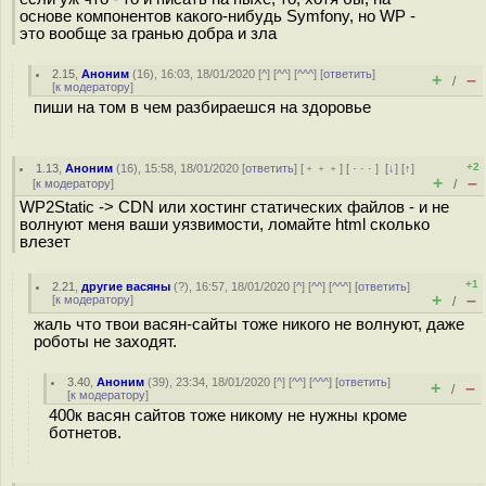
основе компонентов какого-нибудь Symfony, но WP -
это вообще за гранью добра и зла
2.15
,
Аноним
(
16
), 16:03, 18/01/2020 [
^
] [
^^
] [
^^^
] [
ответить
]
+
–
/
[
к модератору
]
пиши на том в чем разбираешся на здоровье
+2
1.13
,
Аноним
(
16
), 15:58, 18/01/2020 [
ответить
] [
﹢﹢﹢
] [
· · ·
]
[
↓
] [
↑
]
+
–
[
к модератору
]
/
WP2Static -> CDN или хостинг статических файлов - и не
волнуют меня ваши уязвимости, ломайте html сколько
влезет
+1
2.21
,
другие васяны
(
?
), 16:57, 18/01/2020 [
^
] [
^^
] [
^^^
] [
ответить
]
+
–
[
к модератору
]
/
жаль что твои васян-сайты тоже никого не волнуют, даже
роботы не заходят.
3.40
,
Аноним
(
39
), 23:34, 18/01/2020 [
^
] [
^^
] [
^^^
] [
ответить
]
+
–
/
[
к модератору
]
400к васян сайтов тоже никому не нужны кроме
ботнетов.