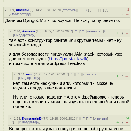
–1
1.9
,
Аноним
(
9
), 14:25, 18/01/2020 [
ответить
] [
﹢﹢﹢
] [
· · ·
]
[
↓
] [
↑
]
+
–
[
к модератору
]
/
Дали им DjangoCMS - пользуйся! Не хочу, хочу pewemo.
2.14
,
Аноним
(
16
), 16:02, 18/01/2020 [
^
] [
^^
] [
^^^
] [
ответить
]
[
↓
]
+
–
/
[
к модератору
]
там есть конструктор сайтов или крутые темы? нет - ну
закопайте тогда
я для безопасности придумали JAM stack, который уже
давно используют (
https://jamstack.wtf/
)
в том числе и для wordpress headless
3.44
,
пох.
(
?
), 01:42, 19/01/2020 [
^
] [
^^
] [
^^^
] [
ответить
]
+
–
/
[
к модератору
]
нет, там есть нескучный апи, который ты можешь
изучать следующие пол-жизни.
Ну или готовые поделки НА этом фреймворке - теперь
еще пол-жизни ты можешь изучать отдельный апи самой
поделки.
+2
2.29
,
KonstantinB
(
??
), 19:18, 18/01/2020 [
^
] [
^^
] [
^^^
] [
ответить
]
+
–
[
↑
] [
к модератору
]
/
Вордпресс хоть и ужасен внутри, но по набору плагинов