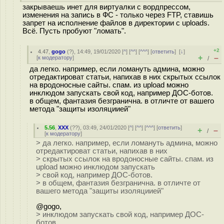
закрываешь инет для виртуалки с вордпрессом,
изменения на запись в ФС - только через FTP, ставишь
запрет на исполнение файлов в директории с uploads.
Всё. Пусть пробуют "ломать".
+2
4.47
,
gogo
(
?
), 14:49, 19/01/2020 [
^
] [
^^
] [
^^^
] [
ответить
]
[
↓
]
+
–
[
к модератору
]
/
да легко. например, если ломануть админа, можно
отредактироват статьи, напихав в них скрытых ссылок
на вродоносные сайты. спам. из upload можно
инклюдом запускать свой код, например ДОС-ботов.
в общем, фантазия безгранична. в отличте от вашего
метода "защиты изоляциией"
5.56
,
XXX
(
??
), 03:49, 24/01/2020 [
^
] [
^^
] [
^^^
] [
ответить
]
+
–
/
[
к модератору
]
> да легко. например, если ломануть админа, можно
отредактироват статьи, напихав в них
> скрытых ссылок на вродоносные сайты. спам. из
upload можно инклюдом запускать
> свой код, например ДОС-ботов.
> в общем, фантазия безгранична. в отличте от
вашего метода "защиты изоляциией"
@gogo,
> инклюдом запускать свой код, например ДОС-
ботов