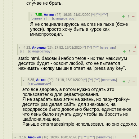
случае не брать.
7.55
,
Антон
(
??
), 16:03, 21/01/2020 [
^
] [
^^
] [
^^^
]
+
–
/
[
ответить
]
[
к модератору
]
Я не специализируюсь на cms на пыхе (боже
упоси), просто хочу быть в курсе как
мимопроходил.
–1
4.23
,
Аноним
(
23
), 17:52, 18/01/2020 [
^
] [
^^
] [
^^^
] [
ответить
]
+
–
[
↑
] [
к модератору
]
/
static html. базовый набор тегов - их там максимум
десяток будет - освоит любой, кто не пытается
нажимать кнопку мыши в ответ на "press any key".
5.35
,
Антон
(
??
), 21:19, 18/01/2020 [
^
] [
^^
] [
^^^
] [
ответить
]
+
–
/
[
к модератору
]
это все здорово, а потом нужно отдать это
пользователю для редактирования.
Я не зарабатываю этим на жизнь, но пару-тройку-
десяток раз делал сайты для знакомых, на
вордпрессе было довольно быстро, единственное
что лень было изучать доку чтобы выбросить из
шаблона лишнее.
Раньше cmsmadesimple использовал, но оно сдохло.
–1
3.16
,
Аноним
(
16
), 16:06, 18/01/2020 [
^
] [
^^
] [
^^^
] [
ответить
]
[
↑
]