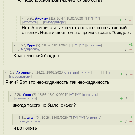
А "недопереконтрантифича" слово есть?
5.20
,
Аноним
(
11
), 16:47, 18/01/2020 [
^
] [
^^
] [
^^^
]
+
–
/
[
ответить
]
[
к модератору
]
Нет. Антифича и так несёт достаточно негативный
оттенок. Негативнееттолько прямо сказать "бекдор".
+1
3.27
,
Урри
(
?
), 18:57, 18/01/2020 [
^
] [
^^
] [
^^^
] [
ответить
]
[
↑
]
+
–
[
к модератору
]
/
Классический бекдор
1.7
,
Аноним
(
8
), 14:21, 18/01/2020 [
ответить
] [
﹢﹢﹢
] [
· · ·
]
[
↓
] [
↑
]
+
–
/
[
к модератору
]
Рили? Вот это неожиданность так неожиданность.
+1
2.26
,
Урри
(
?
), 18:56, 18/01/2020 [
^
] [
^^
] [
^^^
] [
ответить
]
+
–
[
к модератору
]
/
Никогда такого не было, скажи?
+1
3.31
,
анан
(
?
), 19:26, 18/01/2020 [
^
] [
^^
] [
^^^
] [
ответить
]
+
–
[
к модератору
]
/
и вот опять