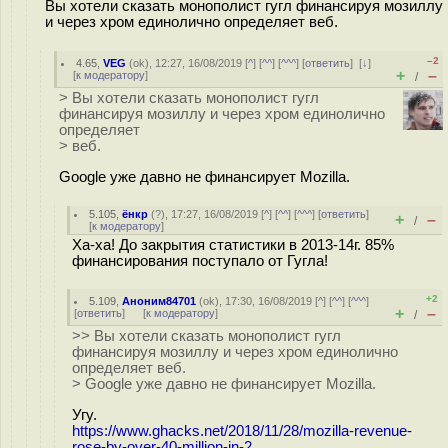
Вы хотели сказать монополист гугл финансируя мозиллу
и через хром единолично определяет веб.
–2
4.65
,
VEG
(
ok
), 12:27, 16/08/2019 [
^
] [
^^
] [
^^^
] [
ответить
]
[
↓
]
+
–
[
к модератору
]
/
> Вы хотели сказать монополист гугл
финансируя мозиллу и через хром единолично
определяет
> веб.
Google уже давно не финансирует Mozilla.
5.105
,
ёнкр
(
?
), 17:27, 16/08/2019 [
^
] [
^^
] [
^^^
] [
ответить
]
+
–
/
[
к модератору
]
Ха-ха! До закрытия статистики в 2013-14г. 85%
финансирования поступало от Гугла!
+2
5.109
,
Аноним84701
(
ok
), 17:30, 16/08/2019 [
^
] [
^^
] [
^^^
]
+
–
[
ответить
]
[
к модератору
]
/
>> Вы хотели сказать монополист гугл
финансируя мозиллу и через хром единолично
определяет веб.
> Google уже давно не финансирует Mozilla.
Угу.
https://www.ghacks.net/2018/11/28/mozilla-revenue-
rose-by-over-40-million-in-2