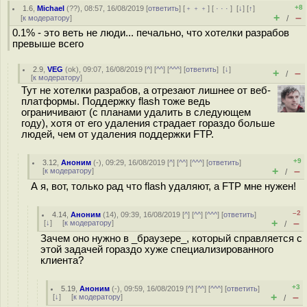
+8
1.6
,
Michael
(
??
), 08:57, 16/08/2019 [
ответить
] [
﹢﹢﹢
] [
· · ·
]
[
↓
] [
↑
]
+
–
[
к модератору
]
/
0.1% - это веть не люди... печально, что хотелки разрабов
превыше всего
2.9
,
VEG
(
ok
), 09:07, 16/08/2019 [
^
] [
^^
] [
^^^
] [
ответить
]
[
↓
]
+
–
/
[
к модератору
]
Тут не хотелки разрабов, а отрезают лишнее от веб-
платформы. Поддержку flash тоже ведь
ограничивают (с планами удалить в следующем
году), хотя от его удаления страдает гораздо больше
людей, чем от удаления поддержки FTP.
+9
3.12
,
Аноним
(
-
), 09:29, 16/08/2019 [
^
] [
^^
] [
^^^
] [
ответить
]
+
–
[
к модератору
]
/
А я, вот, только рад что flash удаляют, а FTP мне нужен!
–2
4.14
,
Аноним
(
14
), 09:39, 16/08/2019 [
^
] [
^^
] [
^^^
] [
ответить
]
+
–
[
↓
] [
к модератору
]
/
Зачем оно нужно в _браузере_, который справляется с
этой задачей гораздо хуже специализированного
клиента?
+3
5.19
,
Аноним
(
-
), 09:59, 16/08/2019 [
^
] [
^^
] [
^^^
] [
ответить
]
+
–
[
↓
] [
к модератору
]
/