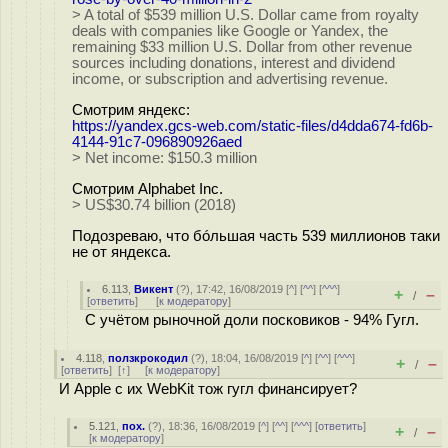
> A total of $539 million U.S. Dollar came from royalty
deals with companies like Google or Yandex, the
remaining $33 million U.S. Dollar from other revenue
sources including donations, interest and dividend
income, or subscription and advertising revenue.
Смотрим яндекс:
https://yandex.gcs-web.com/static-files/d4dda674-fd6b-
4144-91c7-096890926aed
> Net income: $150.3 million
Смотрим Alphabet Inc.
> US$30.74 billion (2018)
Подозреваю, что бóльшая часть 539 миллионов таки
не от яндекса.
6.113
,
Викент
(
?
), 17:42, 16/08/2019 [
^
] [
^^
] [
^^^
]
+
–
/
[
ответить
]
[
к модератору
]
С учётом рыночной доли посковиков - 94% Гугл.
4.118
,
ползкрокодил
(
?
), 18:04, 16/08/2019 [
^
] [
^^
] [
^^^
]
+
–
/
[
ответить
]
[
↑
] [
к модератору
]
И Apple с их WebKit тож гугл финансирует?
5.121
,
пох.
(
?
), 18:36, 16/08/2019 [
^
] [
^^
] [
^^^
] [
ответить
]
+
–
/
[
к модератору
]