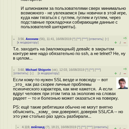
И шпионажем за пользователями сверх минимально
возможного - не увлекаемся (мы новички в этой игре,
куда нам тягаться с гуглем, гуглем и гуглем, через
подставные прокладочки собирающим данные с
пользователей шиткрипты).
+5
3.56
,
Аноним
(
56
), 11:41, 16/08/2019 [
^
] [
^^
] [
^^^
] [
ответить
]
[
↑
]
+
–
[
к модератору
]
/
Т.е. заходить на (маломощный) девайс в закрытом
контуре мне надо обязательно по ssh, а не telnet? Не, ну
в целом...
+9
3.60
,
Michael Shigorin
(
ok
), 12:03, 16/08/2019 [
^
] [
^^
] [
^^^
]
+
–
[
ответить
]
[
↓
] [
к модератору
]
/
Если кому-то нужен SSL везде и повсюду -- вот
_это_ как раз скорее личные проблемы
психического характера, как мне кажется. А если
вдруг человек при этом типа за экологию на словах
радеет -- то и болезнью может оказаться на поверку.
PS: ещё такие ребятишки обычно не могут внятно
объяснить, _кому_ они доверяют, доверяя SSL/CA -- но
это уже столько раз здесь разбирали...
4.119
,
вейланд
(
?
), 18:21, 16/08/2019 [
^
] [
^^
] [
^^^
] [
ответить
]
+
–