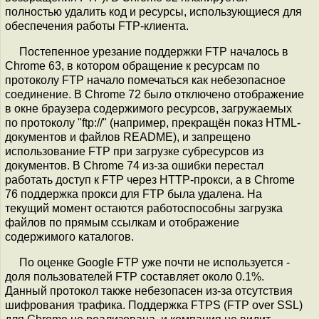
полностью удалить код и ресурсы, использующиеся для
обеспечения работы FTP-клиента.
Постепенное урезание поддержки FTP началось в
Chrome 63, в котором обращение к ресурсам по
протоколу FTP начало помечаться как небезопасное
соединение. В Chrome 72 было отключено отображение
в окне браузера содержимого ресурсов, загружаемых
по протоколу "ftp://" (например, прекращён показ HTML-
документов и файлов README), и запрещено
использование FTP при загрузке субресурсов из
документов. В Chrome 74 из-за ошибки перестал
работать доступ к FTP через HTTP-прокси, а в Chrome
76 поддержка прокси для FTP была удалена. На
текущий момент остаются работоспособны загрузка
файлов по прямым ссылкам и отображение
содержимого каталогов.
По оценке Google FTP уже почти не используется -
доля пользователей FTP составляет около 0.1%.
Данный протокол также небезопасен из-за отсутствия
шифрования трафика. Поддержка FTPS (FTP over SSL)