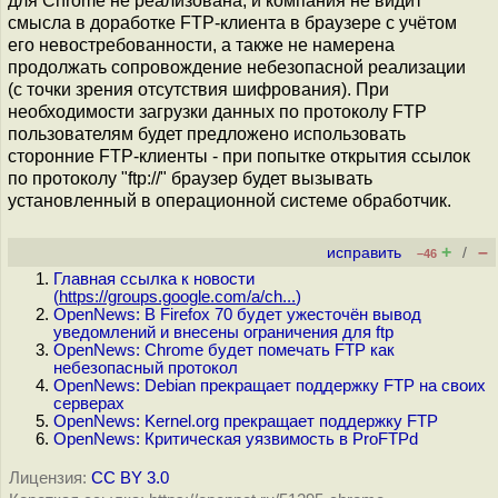
для Chrome не реализована, и компания не видит
смысла в доработке FTP-клиента в браузере с учётом
его невостребованности, а также не намерена
продолжать сопровождение небезопасной реализации
(с точки зрения отсутствия шифрования). При
необходимости загрузки данных по протоколу FTP
пользователям будет предложено использовать
сторонние FTP-клиенты - при попытке открытия ссылок
по протоколу "ftp://" браузер будет вызывать
установленный в операционной системе обработчик.
+
–
исправить
/
–46
Главная ссылка к новости
(
https://groups.google.com/a/ch...
)
OpenNews: В Firefox 70 будет ужесточён вывод
уведомлений и внесены ограничения для ftp
OpenNews: Chrome будет помечать FTP как
небезопасный протокол
OpenNews: Debian прекращает поддержку FTP на своих
серверах
OpenNews: Kernel.org прекращает поддержку FTP
OpenNews: Критическая уязвимость в ProFTPd
Лицензия:
CC BY 3.0