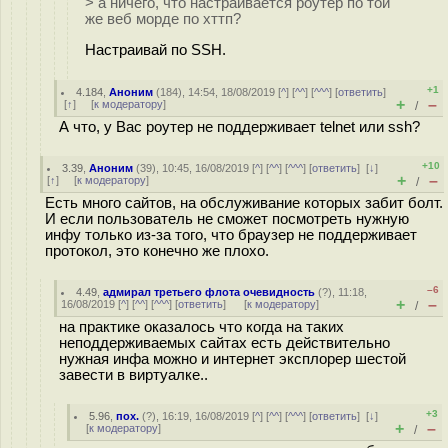
> а ничего, что настраивается роутер по той
же веб морде по хттп?
Настраивай по SSH.
+1
4.184
,
Аноним
(
184
), 14:54, 18/08/2019 [
^
] [
^^
] [
^^^
] [
ответить
]
+
–
[
↑
] [
к модератору
]
/
А что, у Вас роутер не поддерживает telnet или ssh?
+10
3.39
,
Аноним
(
39
), 10:45, 16/08/2019 [
^
] [
^^
] [
^^^
] [
ответить
]
[
↓
]
+
–
[
↑
] [
к модератору
]
/
Есть много сайтов, на обслуживание которых забит болт.
И если пользователь не сможет посмотреть нужную
инфу только из-за того, что браузер не поддерживает
протокол, это конечно же плохо.
–6
4.49
,
адмирал третьего флота очевидность
(
?
), 11:18,
+
–
16/08/2019 [
^
] [
^^
] [
^^^
] [
ответить
]
[
к модератору
]
/
на практике оказалось что когда на таких
неподдерживаемых сайтах есть действительно
нужная инфа можно и интернет эксплорер шестой
завести в виртуалке..
+3
5.96
,
пох.
(
?
), 16:19, 16/08/2019 [
^
] [
^^
] [
^^^
] [
ответить
]
[
↓
]
+
–
[
к модератору
]
/