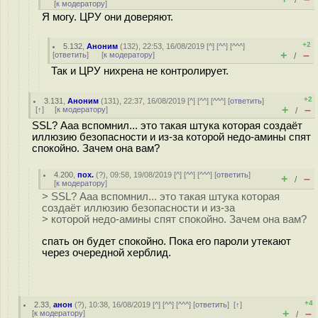
/
[
к модератору
]
Я могу. ЦРУ они доверяют.
+2
5.132
,
Аноним
(
132
), 22:53, 16/08/2019 [
^
] [
^^
] [
^^^
]
+
–
[
ответить
]
[
к модератору
]
/
Так и ЦРУ нихрена не контролирует.
+2
3.131
,
Аноним
(
131
), 22:37, 16/08/2019 [
^
] [
^^
] [
^^^
] [
ответить
]
+
–
[
↑
] [
к модератору
]
/
SSL? Ааа вспомнил... это такая штука которая создаёт
иллюзию безопасности и из-за которой недо-амины спят
спокойно. Зачем она вам?
4.200
,
пох.
(
?
), 09:58, 19/08/2019 [
^
] [
^^
] [
^^^
] [
ответить
]
+
–
/
[
к модератору
]
> SSL? Ааа вспомнил... это такая штука которая
создаёт иллюзию безопасности и из-за
> которой недо-амины спят спокойно. Зачем она вам?
спать он будет спокойно. Пока его пароли утекают
через очередной херблид.
+4
2.33
,
анон
(
?
), 10:38, 16/08/2019 [
^
] [
^^
] [
^^^
] [
ответить
]
[
↑
]
+
–
[
к модератору
]
/