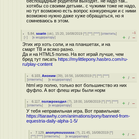
беспощадные родители выходят.. не надо так..
хотябы со своими детьми.. с чужими тоже не надо,
но тут возможно есть вопрос конкуренции и с ними
возможно нужно даже хуже обращаться, но я
сомневаюсь в этом.
–1
5.84
,
soarin
(
ok
), 15:20, 16/08/2019 [
^
] [
^^
] [
^^^
] [
ответить
]
+
–
[
↑
] [
к модератору
]
/
Этих игр хоть соли, и на планшетах, и на
смарт ТВ и всяко разно.
Да и на HTML5 полно. На вот играй лучше, чем
бред тут писать
https://mylittlepony.hasbro.com/ru-
ru/play-content
6.103
,
Аноним
(
39
), 16:56, 16/08/2019 [
^
] [
^^
] [
^^^
]
+
–
/
[
ответить
]
[
к модератору
]
html игр полно, только вот большинство из них
фуфло. А вот флеш игры были норм
6.117
,
ползкрокодил
(
?
), 18:00, 16/08/2019 [
^
] [
^^
] [
^^^
]
+
–
/
[
ответить
]
[
к модератору
]
У тебя неправильная игра. Вот правильная:
https://tiarawhy.com/animations/pony/banned-from-
equestria-daily-alpha-1-5/
7.129
,
anonymoussssss
(
?
), 21:45, 16/08/2019 [
^
]
+
–
/
[
^^
] [
^^^
] [
ответить
]
[
к модератору
]