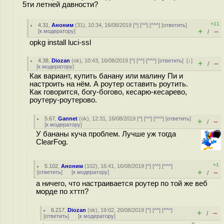
5ти летней давности?
+11
4.31
,
Аноним
(
31
), 10:34, 16/08/2019 [
^
] [
^^
] [
^^^
] [
ответить
]
+
–
[
к модератору
]
/
opkg install luci-ssl
4.38
,
Diozan
(
ok
), 10:43, 16/08/2019 [
^
] [
^^
] [
^^^
] [
ответить
]
[
↓
]
+
–
/
[
к модератору
]
Как вариант, купить банану или малину Пи и
настроить на нём. А роутер оставить роутить.
Как говорится, богу-богово, кесарю-кесарево,
роутеру-роутерово.
5.67
,
Gannet
(
ok
), 12:31, 16/08/2019 [
^
] [
^^
] [
^^^
] [
ответить
]
+
–
/
[
к модератору
]
У бананы куча проблем. Лучше уж тогда
ClearFog.
+1
5.102
,
Аноним
(
102
), 16:41, 16/08/2019 [
^
] [
^^
] [
^^^
]
+
–
[
ответить
]
[
к модератору
]
/
а ничего, что настраивается роутер по той же веб
морде по хттп?
6.217
,
Diozan
(
ok
), 19:02, 20/08/2019 [
^
] [
^^
] [
^^^
]
+
–
/
[
ответить
]
[
к модератору
]