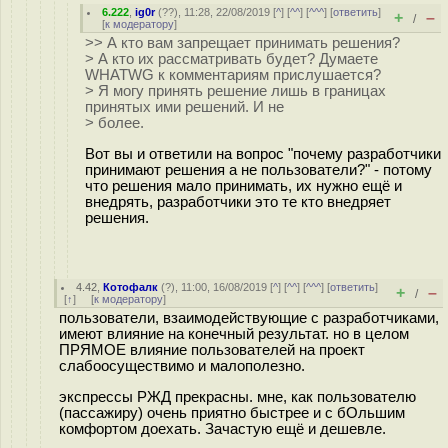
6.222
,
ig0r
(
??
), 11:28, 22/08/2019 [
^
] [
^^
] [
^^^
] [
ответить
]
+
–
/
[
к модератору
]
>> А кто вам запрещает принимать решения?
> А кто их рассматривать будет? Думаете
WHATWG к комментариям прислушается?
> Я могу принять решение лишь в границах
принятых ими решений. И не
> более.
Вот вы и ответили на вопрос "почему разработчики
принимают решения а не пользователи?" - потому
что решения мало принимать, их нужно ещё и
внедрять, разработчики это те кто внедряет
решения.
4.42
,
Котофалк
(
?
), 11:00, 16/08/2019 [
^
] [
^^
] [
^^^
] [
ответить
]
+
–
/
[
↑
] [
к модератору
]
пользователи, взаимодействующие с разработчиками,
имеют влияние на конечный результат. но в целом
ПРЯМОЕ влияние пользователей на проект
слабоосуществимо и малополезно.
экспрессы РЖД прекрасны. мне, как пользователю
(пассажиру) очень приятно быстрее и с бОльшим
комфортом доехать. Зачастую ещё и дешевле.