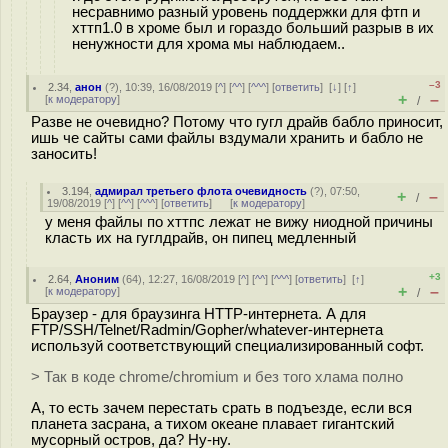
несравнимо разный уровень поддержки для фтп и
хттп1.0 в хроме был и гораздо больший разрыв в их
ненужности для хрома мы наблюдаем..
–3
2.34
,
анон
(
?
), 10:39, 16/08/2019 [
^
] [
^^
] [
^^^
] [
ответить
]
[
↓
] [
↑
]
+
–
[
к модератору
]
/
Разве не очевидно? Потому что гугл драйв бабло приносит,
ишь че сайты сами файлы вздумали хранить и бабло не
заносить!
3.194
,
адмирал третьего флота очевидность
(
?
), 07:50,
+
–
/
19/08/2019 [
^
] [
^^
] [
^^^
] [
ответить
]
[
к модератору
]
у меня файлы по хттпс лежат не вижу ниодной причины
класть их на гуглдрайв, он пипец медленный
+3
2.64
,
Аноним
(
64
), 12:27, 16/08/2019 [
^
] [
^^
] [
^^^
] [
ответить
]
[
↑
]
+
–
[
к модератору
]
/
Браузер - для браузинга HTTP-интернета. А для
FTP/SSH/Telnet/Radmin/Gopher/whatever-интернета
используй соответствующий специализированный софт.
> Так в коде chrome/chromium и без того хлама полно
А, то есть зачем перестать срать в подъезде, если вся
планета засрана, а тихом океане плавает гигантский
мусорный остров, да? Ну-ну.