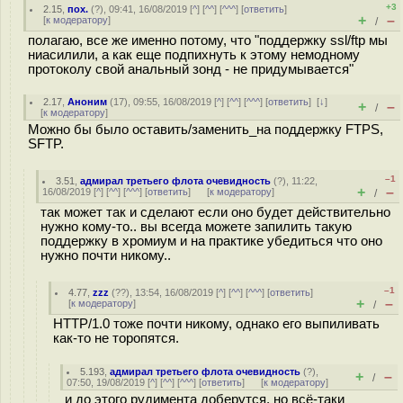
+3
2.15
,
пох.
(
?
), 09:41, 16/08/2019 [
^
] [
^^
] [
^^^
] [
ответить
]
+
–
[
к модератору
]
/
полагаю, все же именно потому, что "поддержку ssl/ftp мы
ниасилили, а как еще подпихнуть к этому немодному
протоколу свой анальный зонд - не придумывается"
2.17
,
Аноним
(
17
), 09:55, 16/08/2019 [
^
] [
^^
] [
^^^
] [
ответить
]
[
↓
]
+
–
/
[
к модератору
]
Можно бы было оставить/заменить_на поддержку FTPS,
SFTP.
–1
3.51
,
адмирал третьего флота очевидность
(
?
), 11:22,
+
–
16/08/2019 [
^
] [
^^
] [
^^^
] [
ответить
]
[
к модератору
]
/
так может так и сделают если оно будет действительно
нужно кому-то.. вы всегда можете запилить такую
поддержку в хромиум и на практике убедиться что оно
нужно почти никому..
–1
4.77
,
zzz
(
??
), 13:54, 16/08/2019 [
^
] [
^^
] [
^^^
] [
ответить
]
+
–
[
к модератору
]
/
HTTP/1.0 тоже почти никому, однако его выпиливать
как-то не торопятся.
5.193
,
адмирал третьего флота очевидность
(
?
),
+
–
/
07:50, 19/08/2019 [
^
] [
^^
] [
^^^
] [
ответить
]
[
к модератору
]
и до этого рудимента доберутся, но всё-таки