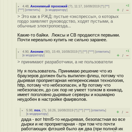
+2
4.48
,
Анонимный прохожий
(
?
), 11:17, 16/08/2019 [
^
] [
^^
]
+
–
[
^^^
] [
ответить
]
[
к модератору
]
/
> Это как в РЖД: пустые «экспрессы», о которых
гордо заявляет руководство, ходят пустыми, а
обычные электропоезда...
Какие-то байки. Люксы и СВ продаются первыми.
Почти нереально купить не сильно заранее.
+1
4.90
,
Аноним
(
90
), 15:49, 16/08/2019 [
^
] [
^^
] [
^^^
] [
ответить
]
+
–
[
к модератору
]
/
> принимают разработчики, а не пользователи
Ну я пользователь. Принимаю решение что из
браузеров должен быть выпилен флеш, потому что
дырявая проприетарная непереносимая технология,
http, потому что небезопасен, и ftp потому что
небезопасен, до сих пор не умеет толком в юникод,
имеет поголовно дырявые серверы и кошмарно
неудобен в настройке фаирволов.
5.98
,
пох.
(
?
), 16:26, 16/08/2019 [
^
] [
^^
] [
^^^
] [
ответить
]
+
–
/
[
к модератору
]
дада - вот html5-то недырявая, безопастная во все
дырки и не проприетарная - при том что почти
работающих флэшей было аж два (при полной их