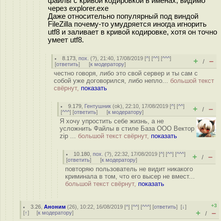
файлы с кривой кодировкой в именах, видимо
через explorer.exe
Даже относительно популярный под виндой
FileZilla почему-то умудряется иногда игнорить
utf8 и заливает в кривой кодировке, хотя он точно
умеет utf8.
8.173
,
пох.
(
?
), 21:40, 17/08/2019 [
^
] [
^^
] [
^^^
]
+
–
/
[
ответить
]
[
к модератору
]
честно говоря, либо это свой сервер и ты сам с
собой уже договорился, либо непло...
большой текст
свёрнут,
показать
9.179
,
Гентушник
(
ok
), 22:10, 17/08/2019 [
^
] [
^^
]
+
–
/
[
^^^
] [
ответить
]
[
к модератору
]
Я хочу упростить себе жизнь, а не
усложнить Файлы в стиле База ООО Вектор
zip ...
большой текст свёрнут,
показать
10.180
,
пох.
(
?
), 22:32, 17/08/2019 [
^
] [
^^
] [
^^^
]
+
–
/
[
ответить
]
[
к модератору
]
повторяю пользователь не видит никакого
криминала в том, что его высер не вмест...
большой текст свёрнут,
показать
+3
3.26
,
Аноним
(
26
), 10:22, 16/08/2019 [
^
] [
^^
] [
^^^
] [
ответить
]
[
↓
]
+
–
[
↑
] [
к модератору
]
/