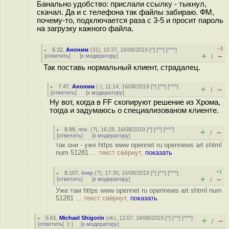
Банально удобство: прислали ссылку - тыкнул,
скачал. Да и с телефона так файлы забираю. ФМ,
почему-то, подключается раза с 3-5 и просит пароль
на загрузку кажного файла.
–1
6.32
,
Аноним
(
31
), 10:37, 16/08/2019 [
^
] [
^^
] [
^^^
]
+
–
[
ответить
]
[
к модератору
]
/
Так поставь нормальный клиент, страдалец.
7.47
,
Аноним
(
-
), 11:14, 16/08/2019 [
^
] [
^^
] [
^^^
]
+
–
/
[
ответить
]
[
к модератору
]
Ну вот, когда в FF скопируют решение из Хрома,
тогда и задумаюсь о специализованом клиенте.
8.99
,
пох.
(
?
), 16:28, 16/08/2019 [
^
] [
^^
] [
^^^
]
+
–
/
[
ответить
]
[
к модератору
]
так они - уже https www opennet ru opennews art shtml
num 51281 ...
текст свёрнут,
показать
+1
8.107
,
ёнкр
(
?
), 17:30, 16/08/2019 [
^
] [
^^
] [
^^^
]
+
–
[
ответить
]
[
к модератору
]
/
Уже там https www opennet ru opennews art shtml num
51281 ...
текст свёрнут,
показать
5.61
,
Michael Shigorin
(
ok
), 12:07, 16/08/2019 [
^
] [
^^
] [
^^^
]
+
–
/
[
ответить
]
[
↑
] [
к модератору
]