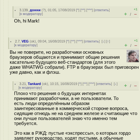
+1
3.139
,
донни
(
?
), 01:05, 17/08/2019 [
^
] [
^^
] [
^^^
] [
ответить
]
+
–
[
к модератору
]
/
Oh, hi Mark!
+1
2.7
,
VEG
(
ok
), 09:04, 16/08/2019 [
^
] [
^^
] [
^^^
] [
ответить
]
[
↓
] [
↑
]
+
–
[
к модератору
]
/
Вы не поверите, но разработчики основных
браузеров общаются и принимают общие решения
касательно будущего веб-стандартов (для этого
даже WHATWG собрали). FTP в браузерах был приговорен
уже давно, как и флэш.
3.21
,
Tankard
(
ok
), 10:15, 16/08/2019 [
^
] [
^^
] [
^^^
] [
ответить
]
[
↓
]
+
–
/
[
к модератору
]
Плохо что решения о будущих интернетах
принимают разработчики, а не пользователи. То
есть люди определённым образом
заинтересованные в коммерческой стороне вопроса,
сидящие отнюдь не на среднем железе и считающие что
они лучше пользователей знаю что именно тем
требуется.
Это как в РЖД: пустые «экспрессы», о которых гордо
заявляет руководство, ходят пустыми, а обычные