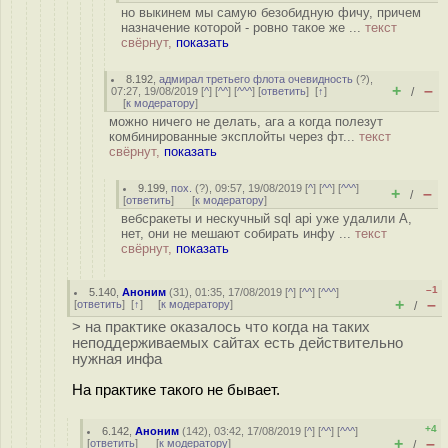
но выкинем мы самую безобидную фичу, причем
назначение которой - ровно такое же ...
текст
свёрнут,
показать
8.192
,
адмирал третьего флота очевидность
(
?
),
+
–
07:27, 19/08/2019 [
^
] [
^^
] [
^^^
] [
ответить
]
[
↑
]
/
[
к модератору
]
можно ничего не делать, ага а когда полезут
комбинированные эксплойты через фт...
текст
свёрнут,
показать
9.199
,
пох.
(
?
), 09:57, 19/08/2019 [
^
] [
^^
] [
^^^
]
+
–
/
[
ответить
]
[
к модератору
]
вебсракеты и нескучный sql api уже удалили А,
нет, они не мешают собирать инфу ...
текст
свёрнут,
показать
–1
5.140
,
Аноним
(
31
), 01:35, 17/08/2019 [
^
] [
^^
] [
^^^
]
+
–
[
ответить
]
[
↑
] [
к модератору
]
/
> на практике оказалось что когда на таких
неподдерживаемых сайтах есть действительно
нужная инфа
На практике такого не бывает.
+4
6.142
,
Аноним
(
142
), 03:42, 17/08/2019 [
^
] [
^^
] [
^^^
]
+
–
[
ответить
]
[
к модератору
]
/