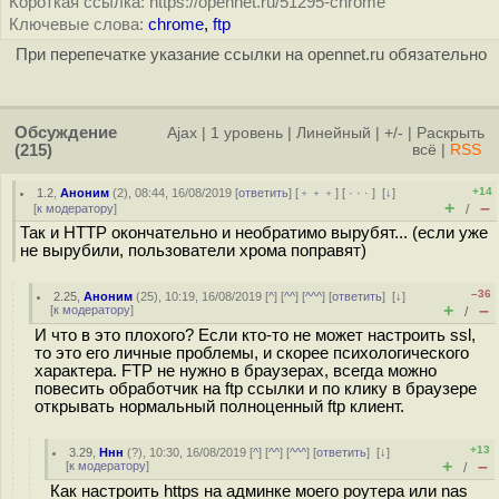
Короткая ссылка: https://opennet.ru/51295-chrome
Ключевые слова:
chrome
,
ftp
При перепечатке указание ссылки на opennet.ru обязательно
Обсуждение
Ajax
|
1 уровень
|
Линейный
|
+/-
|
Раскрыть
(215)
всё
|
RSS
+14
1.2
,
Аноним
(
2
), 08:44, 16/08/2019 [
ответить
] [
﹢﹢﹢
] [
· · ·
]
[
↓
]
+
–
[
к модератору
]
/
Так и HTTP окончательно и необратимо вырубят... (если уже
не вырубили, пользователи хрома поправят)
–36
2.25
,
Аноним
(
25
), 10:19, 16/08/2019 [
^
] [
^^
] [
^^^
] [
ответить
]
[
↓
]
+
–
[
к модератору
]
/
И что в это плохого? Если кто-то не может настроить ssl,
то это его личные проблемы, и скорее психологического
характера. FTP не нужно в браузерах, всегда можно
повесить обработчик на ftp ссылки и по клику в браузере
открывать нормальный полноценный ftp клиент.
+13
3.29
,
Ннн
(
?
), 10:30, 16/08/2019 [
^
] [
^^
] [
^^^
] [
ответить
]
[
↓
]
+
–
[
к модератору
]
/
Как настроить https на админке моего роутера или nas