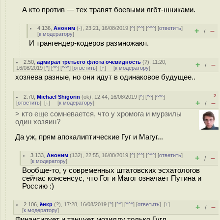
А кто против — тех травят боевыми лгбт-шниками.
4.136
,
Аноним
(
-
), 23:21, 16/08/2019 [
^
] [
^^
] [
^^^
] [
ответить
]
+
–
/
[
к модератору
]
И трангендер-кодеров размножают.
2.50
,
адмирал третьего флота очевидность
(
?
), 11:20,
+
–
/
16/08/2019 [
^
] [
^^
] [
^^^
] [
ответить
]
[
↑
] [
к модератору
]
хозяева разные, но они идут в одинаковое будущее..
–2
2.70
,
Michael Shigorin
(
ok
), 12:44, 16/08/2019 [
^
] [
^^
] [
^^^
]
+
–
[
ответить
]
[
↓
] [
к модератору
]
/
> кто еще сомневается, что у хромога и мурзилы
один хозяин?
Да уж, прям апокалиптические Гуг и Магуг...
3.133
,
Аноним
(
132
), 22:55, 16/08/2019 [
^
] [
^^
] [
^^^
] [
ответить
]
+
–
/
[
к модератору
]
Вообще-то, у современных штатовских эсхатологов
сейчас консенсус, что Гог и Магог означает Путина и
Россию :)
2.106
,
ёнкр
(
?
), 17:28, 16/08/2019 [
^
] [
^^
] [
^^^
] [
ответить
]
[
↑
]
+
–
/
[
к модератору
]
Финансирует и танцует мозиллу только Гугл.