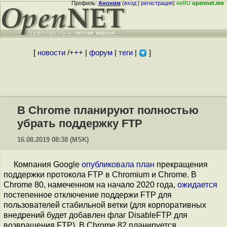
Профиль:
Аноним
(
вход
|
регистрация
)
неRU
opennet.me
[
новости
/
+++
|
форум
|
теги
|
]
В Chrome планируют полностью
убрать поддержку FTP
16.08.2019 08:38 (MSK)
Компания Google
опубликовала
план
прекращения
поддержки протокола FTP в Chromium и Chrome. В
Chrome 80, намеченном на начало 2020 года,
ожидается
постепенное отключение поддержи FTP для
пользователей стабильной ветки (для корпоративных
внедрений будет добавлен флаг DisableFTP для
возвращения FTP). В Chrome 82 планируется