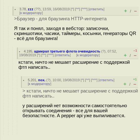
3.78
,
zzz
(
??
), 13:59, 16/08/2019 [
^
] [
^^
] [
^^^
] [
ответить
]
+
–
/
[
к модератору
]
>Браузер - для браузинга HTTP-интернета
Я так и понял, заходя в вебстор: записочки,
скриншотики, часики, таймеры, косынки, генераторы QR
- всё для браузинга!
–1
4.195
,
адмирал третьего флота очевидность
(
?
), 07:52,
+
–
19/08/2019 [
^
] [
^^
] [
^^^
] [
ответить
]
[
к модератору
]
/
кстати, ничто не мешает расширение с поддержкой
фтп написать..
+1
5.201
,
пох.
(
?
), 10:00, 19/08/2019 [
^
] [
^^
] [
^^^
] [
ответить
]
+
–
[
к модератору
]
/
> кстати, ничто не мешает расширение с поддержкой
фтп написать..
у расширений нет возможности самостоятельно
открывать соединения - все для вашей
безопастносте. А pepper api уже выпиливается.