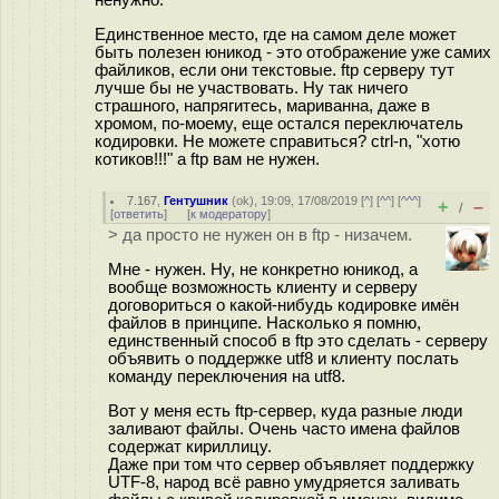
Единственное место, где на самом деле может
быть полезен юникод - это отображение уже самих
файликов, если они текстовые. ftp серверу тут
лучше бы не участвовать. Ну так ничего
страшного, напрягитесь, мариванна, даже в
хромом, по-моему, еще остался переключатель
кодировки. Не можете справиться? ctrl-n, "хотю
котиков!!!" а ftp вам не нужен.
7.167
,
Гентушник
(
ok
), 19:09, 17/08/2019 [
^
] [
^^
] [
^^^
]
+
–
/
[
ответить
]
[
к модератору
]
> да просто не нужен он в ftp - низачем.
Мне - нужен. Ну, не конкретно юникод, а
вообще возможность клиенту и серверу
договориться о какой-нибудь кодировке имён
файлов в принципе. Насколько я помню,
единственный способ в ftp это сделать - серверу
объявить о поддержке utf8 и клиенту послать
команду переключения на utf8.
Вот у меня есть ftp-сервер, куда разные люди
заливают файлы. Очень часто имена файлов
содержат кириллицу.
Даже при том что сервер объявляет поддержку
UTF-8, народ всё равно умудряется заливать