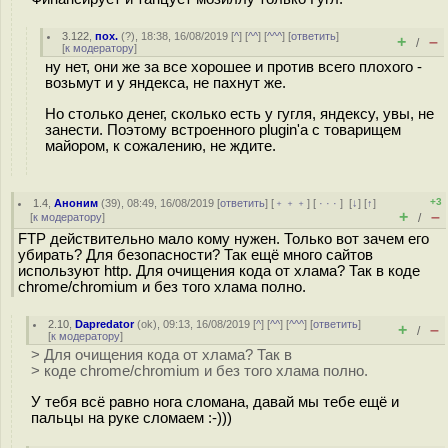
3.122
,
пох.
(
?
), 18:38, 16/08/2019 [
^
] [
^^
] [
^^^
] [
ответить
]
+
–
/
[
к модератору
]
ну нет, они же за все хорошее и против всего плохого -
возьмут и у яндекса, не пахнут же.
Но столько денег, сколько есть у гугля, яндексу, увы, не
занести. Поэтому встроенного plugin'а с товарищем
майором, к сожалению, не ждите.
+3
1.4
,
Аноним
(
39
), 08:49, 16/08/2019 [
ответить
] [
﹢﹢﹢
] [
· · ·
]
[
↓
] [
↑
]
+
–
[
к модератору
]
/
FTP действительно мало кому нужен. Только вот зачем его
убирать? Для безопасности? Так ещё много сайтов
используют http. Для очищения кода от хлама? Так в коде
chrome/chromium и без того хлама полно.
2.10
,
Dapredator
(
ok
), 09:13, 16/08/2019 [
^
] [
^^
] [
^^^
] [
ответить
]
+
–
/
[
к модератору
]
> Для очищения кода от хлама? Так в
> коде chrome/chromium и без того хлама полно.
У тебя всё равно нога сломана, давай мы тебе ещё и
пальцы на руке сломаем :-)))