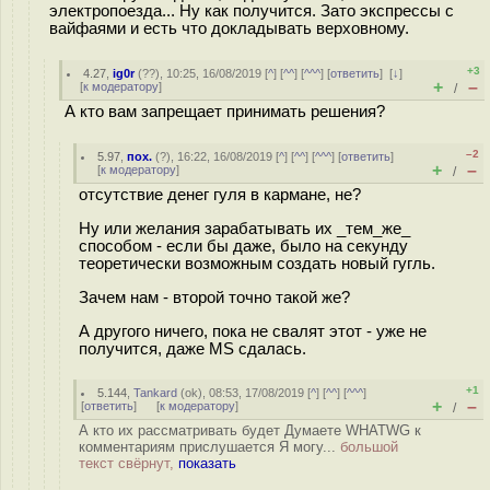
электропоезда... Ну как получится. Зато экспрессы с
вайфаями и есть что докладывать верховному.
+3
4.27
,
ig0r
(
??
), 10:25, 16/08/2019 [
^
] [
^^
] [
^^^
] [
ответить
]
[
↓
]
+
–
[
к модератору
]
/
А кто вам запрещает принимать решения?
–2
5.97
,
пох.
(
?
), 16:22, 16/08/2019 [
^
] [
^^
] [
^^^
] [
ответить
]
+
–
[
к модератору
]
/
отсутствие денег гуля в кармане, не?
Ну или желания зарабатывать их _тем_же_
способом - если бы даже, было на секунду
теоретически возможным создать новый гугль.
Зачем нам - второй точно такой же?
А другого ничего, пока не свалят этот - уже не
получится, даже MS сдалась.
+1
5.144
,
Tankard
(
ok
), 08:53, 17/08/2019 [
^
] [
^^
] [
^^^
]
+
–
[
ответить
]
[
к модератору
]
/
А кто их рассматривать будет Думаете WHATWG к
комментариям прислушается Я могу...
большой
текст свёрнут,
показать