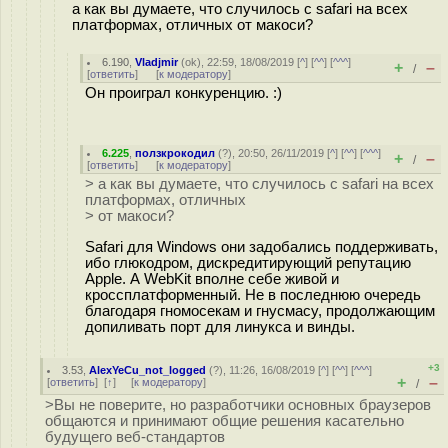
а как вы думаете, что случилось с safari на всех
платформах, отличных от макоси?
6.190
,
Vladjmir
(
ok
), 22:59, 18/08/2019 [
^
] [
^^
] [
^^^
]
+
–
/
[
ответить
]
[
к модератору
]
Он проиграл конкуренцию. :)
6.225
,
ползкрокодил
(
?
), 20:50, 26/11/2019 [
^
] [
^^
] [
^^^
]
+
–
/
[
ответить
]
[
к модератору
]
> а как вы думаете, что случилось с safari на всех
платформах, отличных
> от макоси?
Safari для Windows они задобались поддерживать,
ибо глюкодром, дискредитирующий репутацию
Apple. А WebKit вполне себе живой и
кроссплатформенный. Не в последнюю очередь
благодаря гномосекам и гнусмасу, продолжающим
допиливать порт для линукса и винды.
+3
3.53
,
AlexYeCu_not_logged
(
?
), 11:26, 16/08/2019 [
^
] [
^^
] [
^^^
]
+
–
[
ответить
]
[
↑
] [
к модератору
]
/
>Вы не поверите, но разработчики основных браузеров
общаются и принимают общие решения касательно
будущего веб-стандартов