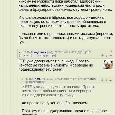
никому не нужности пока работал адобовский)
написанных небольшими командами чисто ради
фана, а браузеров сравнимых с гуглем - ровно ноль.
И с файрволами в http/quic все хорошо - двойная
пенетрация, со сливом внутренних айпишников и
сканом внутренних портов - часть протокола.
пользователи с прополосканными мозгами (впрочем,
было бы что там полоскать) и есть движущая сила
гугля.
–1
5.145
,
Гентушник
(
ok
), 09:39, 17/08/2019 [
^
] [
^^
] [
^^^
]
+
–
[
ответить
]
[
к модератору
]
/
FTP уже давно умеет в юникод. Просто
некоторые говёные клиенты и серверы не
поддерживают эту фичу.
6.163
,
пох.
(
?
), 17:59, 17/08/2019 [
^
] [
^^
] [
^^^
] [
ответить
]
+
–
/
[
к модератору
]
> FTP уже давно умеет в юникод. Просто
некоторые говёные клиенты и серверы
> не поддерживают эту фичу.
да просто не нужен он в ftp - низачем.
Поэтому и не поддерживают вредно и _опасное_
ненужно.