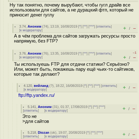
Ну так понятно, почему вырубают, чтобы гугл драйв все
использовали для сайтов, а не дурацкий фтп, который не
приносит денег гуглу
3.74
,
Аноним
(
74
), 13:19, 16/08/2019 [
^
] [
^^
] [
^^^
] [
ответить
]
+
–
/
[
к модератору
]
А в чём проблема для сайтов загружать ресурсы просто
напрямую, без FTP?
–1
3.76
,
Аноним
(
76
), 13:35, 16/08/2019 [
^
] [
^^
] [
^^^
] [
ответить
]
+
–
[
к модератору
]
/
Ты используешь FTP для отдачи статики? Серьёзно?
Или, может быть, покажешь пару ещё чьих-то сайтиков,
которые так делают?
4.120
,
вейланд
(
?
), 18:22, 16/08/2019 [
^
] [
^^
] [
^^^
] [
ответить
]
+
–
/
[
к модератору
]
ftp://ftp.yandex.ru/
5.141
,
Аноним
(
31
), 01:37, 17/08/2019 [
^
] [
^^
] [
^^^
]
+
–
/
[
ответить
]
[
к модератору
]
Это не
>для сайтов
5.218
,
Diozan
(
ok
), 19:07, 20/08/2019 [
^
] [
^^
] [
^^^
]
+
–
/
[
ответить
]
[
к модератору
]