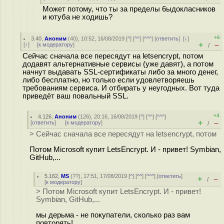
Может потому, что ты за пределы 6ыдoкласников
и ютуба не ходишь?
+6
3.40
,
Аноним
(
40
), 10:52, 16/08/2019 [
^
] [
^^
] [
^^^
] [
ответить
]
[
↓
]
+
–
[
↑
] [
к модератору
]
/
Сейчас сначала все пересядут на letsencrypt, потом
додавят альтернативные сервисы (уже давят), а потом
начнут выдавать SSL-сертификаты либо за много денег,
либо бесплатно, но только если удовлетворяешь
требованиям сервиса. И отбирать у неугодных. Вот туда
приведёт ваш повальный SSL.
+4
4.126
,
Аноним
(
126
), 20:16, 16/08/2019 [
^
] [
^^
] [
^^^
]
+
–
[
ответить
]
[
к модератору
]
/
> Сейчас сначала все пересядут на letsencrypt, потом
Потом Microsoft купит LetsEncrypt. И - привет! Symbian,
GitHub,...
5.162
,
MS
(
??
), 17:51, 17/08/2019 [
^
] [
^^
] [
^^^
] [
ответить
]
+
–
/
[
к модератору
]
> Потом Microsoft купит LetsEncrypt. И - привет!
Symbian, GitHub,...
мы дерьма - не покупатели, сколько раз вам
повторять!