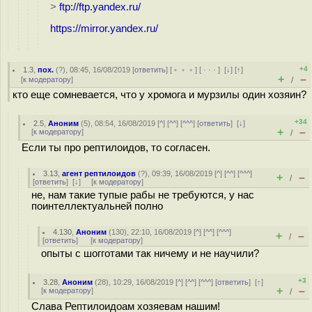
>
ftp://ftp.yandex.ru/
https://mirror.yandex.ru/
+4
1.3
,
пох.
(
?
), 08:45, 16/08/2019 [
ответить
] [
﹢﹢﹢
] [
· · ·
]
[
↓
] [
↑
]
+
–
[
к модератору
]
/
кто еще сомневается, что у хромога и мурзилы один хозяин?
+34
2.5
,
Аноним
(
5
), 08:54, 16/08/2019 [
^
] [
^^
] [
^^^
] [
ответить
]
[
↓
]
+
–
[
к модератору
]
/
Если ты про рептилоидов, то согласен.
3.13
,
агент рептилоидов
(
?
), 09:39, 16/08/2019 [
^
] [
^^
] [
^^^
]
+
–
/
[
ответить
]
[
↓
] [
к модератору
]
не, нам такие тyпые рабы не требуются, у нас
поинтеллектуальней полно
4.130
,
Аноним
(
130
), 22:10, 16/08/2019 [
^
] [
^^
] [
^^^
]
+
–
/
[
ответить
]
[
к модератору
]
опыты с шогготами так ничему и не научили?
+3
3.28
,
Аноним
(
28
), 10:29, 16/08/2019 [
^
] [
^^
] [
^^^
] [
ответить
]
[
↑
]
+
–
[
к модератору
]
/
Слава Рептилоидоам хозяевам нашим!