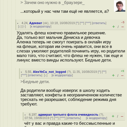
> Зачем оно нужно в _браузере_
...который у нас чем там ещё не является, а?
–5
4.24
,
Адекват
(
ok
), 10:18, 16/08/2019 [
^
] [
^^
] [
^^^
] [
ответить
]
+
–
[
↓
] [
↑
] [
к модератору
]
/
Удалять флеш конечно правильное решение.
Да, только вот мальчик Дениска и девочка
Аленка теперь не смогут поиграть в онлайн игру
на флеше, которая им очень нравится, они все в
слезах умоляют родителей починить игру, но родители
мало того, что считают, что флеш не нужен, так еще и
линукс вместо винды используют. Бедные дети.
+9
5.55
,
AlexYeCu_not_logged
(
?
), 11:35, 16/08/2019 [
^
] [
^^
]
+
–
[
^^^
] [
ответить
]
[
↓
] [
к модератору
]
/
>Бедные дети.
Да родители вообще изверги: в школу ходить
заставляют, конфеты в неограниченном количестве
трескать не разрешают, соблюдение режима дня
требуют.
6.197
,
адмирал третьего флота очевидность
(
?
),
+
–
/
07:56, 19/08/2019 [
^
] [
^^
] [
^^^
] [
ответить
]
[
к модератору
]
чёт у вас и правда какие-то бессмысленные и