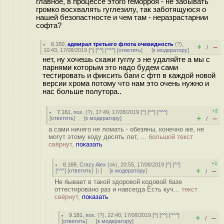
главное, в процессе этого геморроя - не забывать
громко восхвалять гуглезилу, так заботящуюся о
нашей безопастносте и чем там - неразрастарнии
софта?
6.150
,
адмирал третьего флота очевидность
(
?
),
+
–
/
10:43, 17/08/2019 [
^
] [
^^
] [
^^^
] [
ответить
]
[
к модератору
]
нет, ну хочешь скажи гуглу э не удаляйте а мы с
парнями которым это надо будем сами
тестировать и фиксить баги с фтп в каждой новой
версии хрома потому что нам это очень нужно и
нас больше полутора..
+2
7.161
,
пох.
(
?
), 17:49, 17/08/2019 [
^
] [
^^
] [
^^^
]
+
–
[
ответить
]
[
к модератору
]
/
а сами ничего не ломать - обезяны, конечно же, не
могут этому коду десять лет, ...
большой текст
свёрнут,
показать
+1
8.169
,
Crazy Alex
(
ok
), 20:55, 17/08/2019 [
^
] [
^^
]
+
–
[
^^^
] [
ответить
]
[
↓
] [
к модератору
]
/
Не бывает в такой здоровой кодовой базе
оттестировано раз и навсегда Есть куч...
текст
свёрнут,
показать
9.181
,
пох.
(
?
), 22:40, 17/08/2019 [
^
] [
^^
] [
^^^
]
+
–
/
[
ответить
]
[
к модератору
]