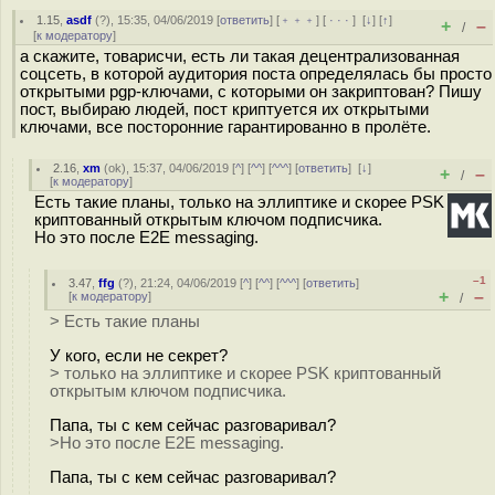
1.15
,
asdf
(
?
), 15:35, 04/06/2019 [
ответить
] [
﹢﹢﹢
] [
· · ·
]
[
↓
] [
↑
]
+
–
/
[
к модератору
]
а скажите, товарисчи, есть ли такая децентрализованная
соцсеть, в которой аудитория поста определялась бы просто
открытыми pgp-ключами, с которыми он закриптован? Пишу
пост, выбираю людей, пост криптуется их открытыми
ключами, все посторонние гарантированно в пролёте.
2.16
,
xm
(
ok
), 15:37, 04/06/2019 [
^
] [
^^
] [
^^^
] [
ответить
]
[
↓
]
+
–
/
[
к модератору
]
Есть такие планы, только на эллиптике и скорее PSK
криптованный открытым ключом подписчика.
Но это после E2E messaging.
–1
3.47
,
ffg
(
?
), 21:24, 04/06/2019 [
^
] [
^^
] [
^^^
] [
ответить
]
+
–
[
к модератору
]
/
> Есть такие планы
У кого, если не секрет?
> только на эллиптике и скорее PSK криптованный
открытым ключом подписчика.
Папа, ты с кем сейчас разговаривал?
>Но это после E2E messaging.
Папа, ты с кем сейчас разговаривал?