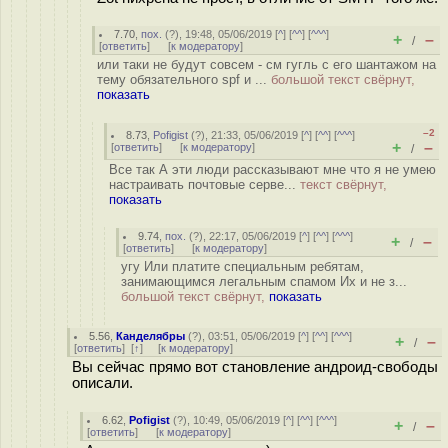
7.70
,
пох.
(
?
), 19:48, 05/06/2019 [
^
] [
^^
] [
^^^
]
+
–
/
[
ответить
]
[
к модератору
]
или таки не будут совсем - см гугль с его шантажом на
тему обязательного spf и ...
большой текст свёрнут,
показать
–2
8.73
,
Pofigist
(
?
), 21:33, 05/06/2019 [
^
] [
^^
] [
^^^
]
+
–
[
ответить
]
[
к модератору
]
/
Все так А эти люди рассказывают мне что я не умею
настраивать почтовые серве...
текст свёрнут,
показать
9.74
,
пох.
(
?
), 22:17, 05/06/2019 [
^
] [
^^
] [
^^^
]
+
–
/
[
ответить
]
[
к модератору
]
угу Или платите специальным ребятам,
занимающимся легальным спамом Их и не з...
большой текст свёрнут,
показать
5.56
,
Канделябры
(
?
), 03:51, 05/06/2019 [
^
] [
^^
] [
^^^
]
+
–
/
[
ответить
]
[
↑
] [
к модератору
]
Вы сейчас прямо вот становление андроид-свободы
описали.
6.62
,
Pofigist
(
?
), 10:49, 05/06/2019 [
^
] [
^^
] [
^^^
]
+
–
/
[
ответить
]
[
к модератору
]