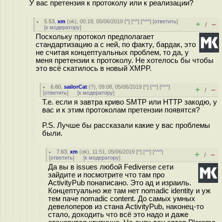
У вас претензия к протоколу или к реализации?
5.53
,
xm
(
ok
), 00:18, 05/06/2019 [
^
] [
^^
] [
^^^
] [
ответить
]
+
–
/
[
к модератору
]
Поскольку протокол предполагает
стандартизацию а с ней, по факту, бардак, это
не считая концептуальных проблем, то да, у
меня претензии к протоколу. Не хотелось бы чтобы
это всё скатилось в новый XMPP.
6.60
,
sailorCat
(
?
), 09:08, 05/06/2019 [
^
] [
^^
] [
^^^
]
+
–
/
[
ответить
]
[
к модератору
]
Т.е. если я завтра криво SMTP или HTTP закодю, у
вас и к этим протоколам претензии появятся?
P.S. Лучше бы рассказали какие у вас проблемы
были.
7.63
,
xm
(
ok
), 11:51, 05/06/2019 [
^
] [
^^
] [
^^^
]
+
–
/
[
ответить
]
[
к модератору
]
Да вы в issues любой Fediverse сети
зайдите и посмотрите что там про
ActivityPub понаписано. Это ад и израиль.
Концептуально же там нет nomadic identity и уж
тем паче nomadic content. До самых умных
девелоперов из стана ActivityPub, наконец-то
стало, доходить что всё это надо и даже