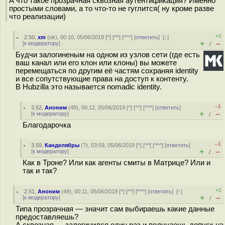
А что такое прозрачная сквозная аутентификация? Именно
простыми словами, а то что-то не гуглится( ну кроме разве
что реализации)
+1
2.50
,
xm
(
ok
), 00:10, 05/06/2019 [
^
] [
^^
] [
^^^
] [
ответить
]
[
↓
]
+
–
[
к модератору
]
/
Будчи залогиненым на одном из узлов сети (где есть
ваш канал или его клон или клоны) вы можете
перемещаться по другим её частям сохраняя identity
и все сопутствующие права на доступ к контенту.
В Hubzilla это называется nomadic identity.
–1
3.52
,
Аноним
(
49
), 00:12, 05/06/2019 [
^
] [
^^
] [
^^^
] [
ответить
]
+
–
[
к модератору
]
/
Благодарочка
–1
3.59
,
Канделябры
(
?
), 03:59, 05/06/2019 [
^
] [
^^
] [
^^^
] [
ответить
]
+
–
[
к модератору
]
/
Как в Троне? Или как агенты смиты в Матрице? Или и
так и так?
+1
2.51
,
Аноним
(
49
), 00:11, 05/06/2019 [
^
] [
^^
] [
^^^
] [
ответить
]
[
↑
]
+
–
[
к модератору
]
/
Типа прозрачная — значит сам выбираешь какие данные
предоставляешь?