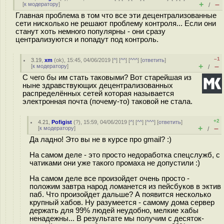
+
–
[
к модератору
]
/
Главная проблема в том что все эти децентрализованные
сети нисколько не решают проблему контроля... Если они
станут хоть немного популярны - они сразу
централизуются и попадут под контроль.
–1
3.19
,
xm
(
ok
), 15:45, 04/06/2019 [
^
] [
^^
] [
^^^
] [
ответить
]
+
–
[
к модератору
]
/
С чего бы им стать таковыми? Вот старейшая из
ныне здравствующих децентрализованных
распределённых сетей которая называется
электронная почта (почему-то) таковой не стала.
+2
4.21
,
Pofigist
(
?
), 15:59, 04/06/2019 [
^
] [
^^
] [
^^^
] [
ответить
]
+
–
[
к модератору
]
/
Да ладно! Это вы не в курсе про gmail? :)
На самом деле - это просто недоработка спецслужб, с
чатиками они уже такого промаха не допустили :)
На самом деле все произойдет очень просто -
положим завтра народ ломанется из пейсбуков в эктив
паб. Что произойдет дальше? А появится несколько
крупный хабов. Ну разумеется - самому дома сервер
держать для 99% людей неудобно, мелкие хабы
ненадежны... В результате мы получим с десяток-