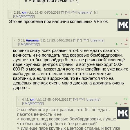
А стандартная схема же. :)
2.18
,
xm
(
ok
), 15:43, 04/06/2019 [
^
] [
^^
] [
^^^
] [
ответить
]
[
↑
]
+
–
/
[
к модератору
]
Это не проблема при наличии копеешных VPS'ok
–1
3.31
,
Аноним
(
31
), 17:23, 04/06/2019 [
^
] [
^^
] [
^^^
] [
ответить
]
+
–
[
к модератору
]
/
копейки они у всех разные, что-бы не ждать пакетов
вечность и не попадать под ковровые бомбардировки,
лучше что-бы провайдер был в "не резиновой" или ещё
паре крупных центров страны, и вот уже выходит 500-
800 Р. в месяц, может для кого-то и копейки но уже как-то
жаба душит... и это если только тексты и мелкие
картинки, а если видосиков, то выясняется что на
дешёвых впс-ках очень мало дисков, а докупать очень
дорого...
+3
4.42
,
xm
(
ok
), 18:45, 04/06/2019 [
^
] [
^^
] [
^^^
] [
ответить
]
+
–
[
к модератору
]
/
> копейки они у всех разные, что-бы не ждать
пакетов вечность и не
> попадать под ковровые бомбардировки, лучше
что-бы провайдер был в "не резиновой"
> или ещё паре крупных центров страны, и вот уже