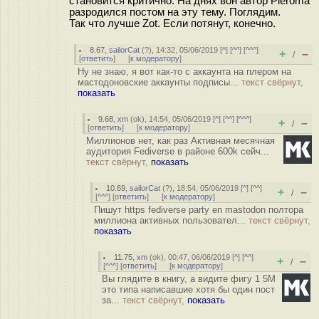
становится критично. На днях вон автор Pleroma
разродился постом на эту тему. Поглядим.
Так что лучше Zot. Если потянут, конечно.
8.67
,
sailorCat
(
?
), 14:32, 05/06/2019 [
^
] [
^^
] [
^^^
]
+
–
/
[
ответить
]
[
к модератору
]
Ну не знаю, я вот как-то с аккаунта на плером на
мастодоновские аккаунты подписы...
текст свёрнут,
показать
9.68
,
xm
(
ok
), 14:54, 05/06/2019 [
^
] [
^^
] [
^^^
]
+
–
/
[
ответить
]
[
к модератору
]
Миллионов нет, как раз Активная месячная
аудитория Fediverse в районе 600k сейч...
текст свёрнут,
показать
10.69
,
sailorCat
(
?
), 18:54, 05/06/2019 [
^
] [
^^
]
+
–
/
[
^^^
] [
ответить
]
[
к модератору
]
Пишут https fediverse party en mastodon полтора
миллиона активных пользовател...
текст свёрнут,
показать
11.75
,
xm
(
ok
), 00:47, 06/06/2019 [
^
] [
^^
]
+
–
/
[
^^^
] [
ответить
]
[
к модератору
]
Вы глядите в книгу, а видите фигу 1 5M
это типа написавшие хотя бы один пост
за...
текст свёрнут,
показать