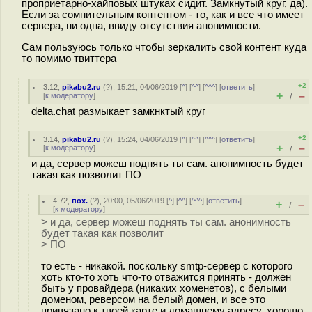
проприетарно-хайповых штуках сидит. Замкнутый круг, да).
Если за сомнительным контентом - то, как и все что имеет
сервера, ни одна, ввиду отсутствия анонимности.
Сам пользуюсь только чтобы зеркалить свой контент куда
то помимо твиттера
+2
3.12
,
pikabu2.ru
(
?
), 15:21, 04/06/2019 [
^
] [
^^
] [
^^^
] [
ответить
]
+
–
[
к модератору
]
/
delta.chat размыкает замкнктый круг
+2
3.14
,
pikabu2.ru
(
?
), 15:24, 04/06/2019 [
^
] [
^^
] [
^^^
] [
ответить
]
+
–
[
к модератору
]
/
и да, сервер можеш поднять ты сам. анонимность будет
такая как позволит ПО
4.72
,
пох.
(
?
), 20:00, 05/06/2019 [
^
] [
^^
] [
^^^
] [
ответить
]
+
–
/
[
к модератору
]
> и да, сервер можеш поднять ты сам. анонимность
будет такая как позволит
> ПО
то есть - никакой. поскольку smtp-сервер с которого
хоть кто-то хоть что-то отважится принять - должен
быть у провайдера (никаких хоменетов), с белыми
доменом, реверсом на белый домен, и все это
привязано к твоей карте и домашнему адресу, хорошо