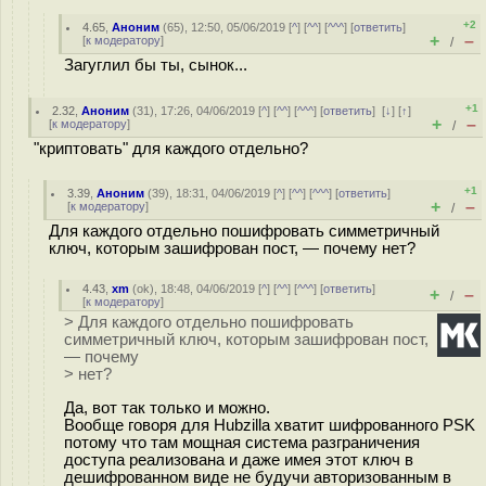
+2
4.65
,
Аноним
(
65
), 12:50, 05/06/2019 [
^
] [
^^
] [
^^^
] [
ответить
]
+
–
[
к модератору
]
/
Загуглил бы ты, сынок...
+1
2.32
,
Аноним
(
31
), 17:26, 04/06/2019 [
^
] [
^^
] [
^^^
] [
ответить
]
[
↓
] [
↑
]
+
–
[
к модератору
]
/
"криптовать" для каждого отдельно?
+1
3.39
,
Аноним
(
39
), 18:31, 04/06/2019 [
^
] [
^^
] [
^^^
] [
ответить
]
+
–
[
к модератору
]
/
Для каждого отдельно пошифровать симметричный
ключ, которым зашифрован пост, — почему нет?
4.43
,
xm
(
ok
), 18:48, 04/06/2019 [
^
] [
^^
] [
^^^
] [
ответить
]
+
–
/
[
к модератору
]
> Для каждого отдельно пошифровать
симметричный ключ, которым зашифрован пост,
— почему
> нет?
Да, вот так только и можно.
Вообще говоря для Hubzilla хватит шифрованного PSK
потому что там мощная система разграничения
доступа реализована и даже имея этот ключ в
дешифрованном виде не будучи авторизованным в