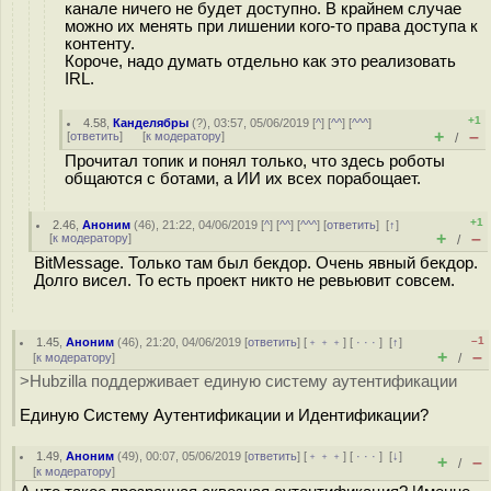
канале ничего не будет доступно. В крайнем случае
можно их менять при лишении кого-то права доступа к
контенту.
Короче, надо думать отдельно как это реализовать
IRL.
+1
4.58
,
Канделябры
(
?
), 03:57, 05/06/2019 [
^
] [
^^
] [
^^^
]
+
–
[
ответить
]
[
к модератору
]
/
Прочитал топик и понял только, что здесь роботы
общаются с ботами, а ИИ их всех порабощает.
+1
2.46
,
Аноним
(
46
), 21:22, 04/06/2019 [
^
] [
^^
] [
^^^
] [
ответить
]
[
↑
]
+
–
[
к модератору
]
/
BitMessage. Только там был бекдор. Очень явный бекдор.
Долго висел. То есть проект никто не ревьювит совсем.
–1
1.45
,
Аноним
(
46
), 21:20, 04/06/2019 [
ответить
] [
﹢﹢﹢
] [
· · ·
]
[
↑
]
+
–
[
к модератору
]
/
>Hubzilla поддерживает единую систему аутентификации
Единую Систему Аутентификации и Идентификации?
1.49
,
Аноним
(
49
), 00:07, 05/06/2019 [
ответить
] [
﹢﹢﹢
] [
· · ·
]
[
↓
]
+
–
/
[
к модератору
]