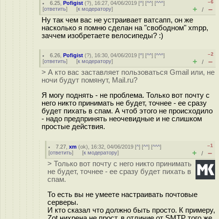
–6
6.25
,
Pofigist
(
?
), 16:27, 04/06/2019 [
^
] [
^^
] [
^^^
]
+
–
[
ответить
]
[
к модератору
]
/
Ну так чем вас не устраивает ватсапп, он же
насколько я помню сделан на "свободном" xmpp,
заччем изобретаете велосипеды? :)
–2
6.26
,
Pofigist
(
?
), 16:30, 04/06/2019 [
^
] [
^^
] [
^^^
]
+
–
[
ответить
]
[
к модератору
]
/
> А кто вас заставляет пользоваться Gmail или, не
ночи будут помянут, Mail.ru?
Я могу поднять - не проблема. Только вот почту с
него никто принимать не будет, точнее - ее сразу
будет пихать в спам. А чтоб этого не происходило
- надо предпринять неочевидные и не слишком
простые действия.
–1
7.27
,
xm
(
ok
), 16:32, 04/06/2019 [
^
] [
^^
] [
^^^
]
+
–
[
ответить
]
[
к модератору
]
/
> Только вот почту с него никто принимать
не будет, точнее - ее сразу будет пихать в
спам.
То есть вы не умеете настраивать почтовые
серверы.
И кто сказал что должно быть просто. К примеру,
Zot нихрена не прост, в отличие от SMTP того же.