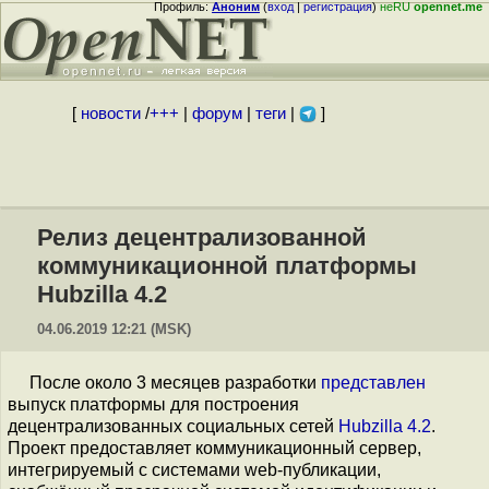
Профиль:
Аноним
(
вход
|
регистрация
)
неRU
opennet.me
[
новости
/
+++
|
форум
|
теги
|
]
Релиз децентрализованной
коммуникационной платформы
Hubzilla 4.2
04.06.2019 12:21 (MSK)
После около 3 месяцев разработки
представлен
выпуск платформы для построения
децентрализованных социальных сетей
Hubzilla 4.2
.
Проект предоставляет коммуникационный сервер,
интегрируемый с системами web-публикации,