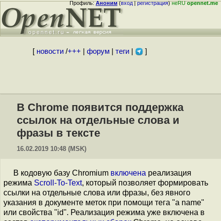
Профиль:
Аноним
(
вход
|
регистрация
)
неRU
opennet.me
[
новости
/
+++
|
форум
|
теги
|
]
В Chrome появится поддержка
ссылок на отдельные слова и
фразы в тексте
16.02.2019 10:48 (MSK)
В кодовую базу Chromium
включена
реализация
режима
Scroll-To-Text
, который позволяет формировать
ссылки на отдельные слова или фразы, без явного
указания в документе меток при помощи тега "a name"
или свойства "id". Реализация режима уже включена в