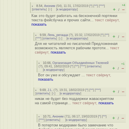
+4
8.54
,
Аноним
(
54
), 11:31, 17/02/2019 [
^
] [
^^
] [
^^^
]
+
–
[
ответить
]
[
↑
] [
к модератору
]
/
Как это будет работать на бесконечной портянки
текста фейсбучка и прочих сайти...
текст свёрнут,
показать
9.59
,
Лень_регацца
(
?
), 15:32, 17/02/2019 [
^
] [
^^
]
+
–
/
[
^^^
] [
ответить
]
[
↓
] [
к модератору
]
Для не читателей но писателей Предложенная
возможность является рабочим прототи...
текст
свёрнут,
показать
10.66
,
Организация Объединённых Тюленей
+1
(
?
), 09:41, 18/02/2019 [
^
] [
^^
] [
^^^
] [
ответить
]
+
–
/
[
к модератору
]
Вот он уже и обсуждает ...
текст свёрнут,
показать
9.69
,
J.L.
(
?
), 19:31, 18/02/2019 [
^
] [
^^
] [
^^^
]
+
–
/
[
ответить
]
[
↑
] [
к модератору
]
никак не будет без поддержки жаваскриптом
на самой странице...
текст свёрнут,
показать
10.71
,
Аноним
(
71
), 06:17, 19/02/2019 [
^
] [
^^
]
+
–
/
[
^^^
] [
ответить
]
[
к модератору
]
В потертом модерами было замечание что