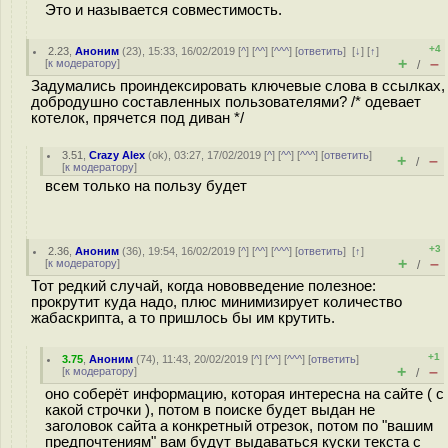
Это и называется совместимость.
+4
2.23
,
Аноним
(
23
), 15:33, 16/02/2019 [
^
] [
^^
] [
^^^
] [
ответить
]
[
↓
] [
↑
]
+
–
[
к модератору
]
/
Задумались проиндексировать ключевые слова в ссылках,
добродушно составленных пользователями? /* одевает
котелок, прячется под диван */
3.51
,
Crazy Alex
(
ok
), 03:27, 17/02/2019 [
^
] [
^^
] [
^^^
] [
ответить
]
+
–
/
[
к модератору
]
всем только на пользу будет
+3
2.36
,
Аноним
(
36
), 19:54, 16/02/2019 [
^
] [
^^
] [
^^^
] [
ответить
]
[
↑
]
+
–
[
к модератору
]
/
Тот редкий случай, когда нововведение полезное:
прокрутит куда надо, плюс минимизирует количество
жабаскрипта, а то пришлось бы им крутить.
+1
3.75
,
Аноним
(
74
), 11:43, 20/02/2019 [
^
] [
^^
] [
^^^
] [
ответить
]
+
–
[
к модератору
]
/
оно соберёт информацию, которая интересна на сайте ( с
какой строчки ), потом в поиске будет выдан не
заголовок сайта а конкретный отрезок, потом по "вашим
предпочтениям" вам будут выдаваться куски текста с