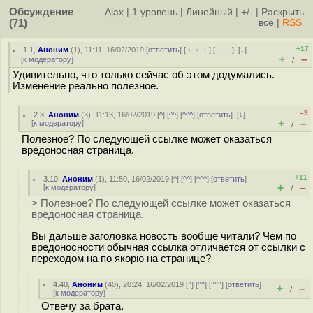
Обсуждение
Ajax
|
1 уровень
|
Линейный
|
+/-
|
Раскрыть
(71)
всё
|
RSS
+17
1.1
,
Аноним
(
1
), 11:11, 16/02/2019 [
ответить
] [
﹢﹢﹢
] [
· · ·
]
[
↓
]
+
–
[
к модератору
]
/
Удивительно, что только сейчас об этом додумались.
Изменение реально полезное.
–9
2.3
,
Аноним
(
3
), 11:13, 16/02/2019 [
^
] [
^^
] [
^^^
] [
ответить
]
[
↓
]
+
–
[
к модератору
]
/
Полезное? По следующей ссылке может оказаться
вредоносная страница.
+11
3.10
,
Аноним
(
1
), 11:50, 16/02/2019 [
^
] [
^^
] [
^^^
] [
ответить
]
+
–
[
к модератору
]
/
> Полезное? По следующей ссылке может оказаться
вредоносная страница.
Вы дальше заголовка новость вообще читали? Чем по
вредоносности обычная ссылка отличается от ссылки с
переходом на по якорю на странице?
4.40
,
Аноним
(
40
), 20:24, 16/02/2019 [
^
] [
^^
] [
^^^
] [
ответить
]
+
–
/
[
к модератору
]
Отвечу за брата.