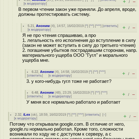
+
–
/
[
к модератору
]
В первом чтении закон уже приняли. До апреля, вроде,
должны протестировать систему.
5.21
,
Аноним
(
4
), 14:57, 16/02/2019 [
^
] [
^^
] [
^^^
] [
ответить
]
+
–
/
[
к модератору
]
Я не про чтения спрашиваю, а про
1. легальность его исполнения до вступление в силу
(закон не может вступить в силу до третьего чтения)
2. погашение убытков пострадавшим сторонам, напр.
материального ущерба ООО "Гугл" и морального
ущерба мне.
6.22
,
Аноним
(
4
), 14:58, 16/02/2019 [
^
] [
^^
] [
^^^
]
+
–
/
[
ответить
]
[
к модератору
]
3. у кого-нибудь гугл тоже не работает?
6.48
,
Аноним
(
48
), 23:29, 16/02/2019 [
^
] [
^^
] [
^^^
]
+
–
/
[
ответить
]
[
к модератору
]
У меня все нормально работало и работает
2.32
,
iLex
(
ok
), 18:59, 16/02/2019 [
^
] [
^^
] [
^^^
] [
ответить
]
[
↑
]
+
–
/
[
к модератору
]
Потому что открывали google.com. В отличие от него,
google.ru нормально работал. Кроме того, сложности
возникали по ходу не с доступом к серверу, а с