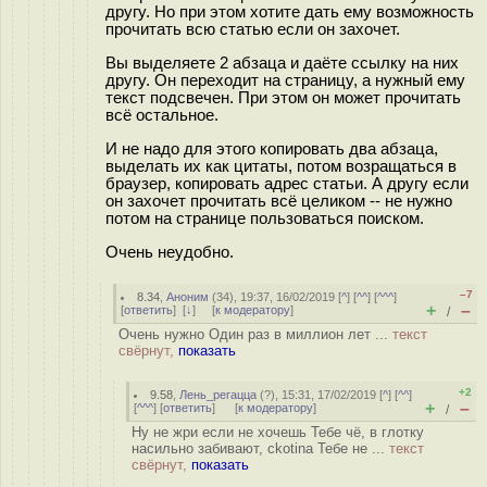
другу. Но при этом хотите дать ему возможность
прочитать всю статью если он захочет.
Вы выделяете 2 абзаца и даёте ссылку на них
другу. Он переходит на страницу, а нужный ему
текст подсвечен. При этом он может прочитать
всё остальное.
И не надо для этого копировать два абзаца,
выделать их как цитаты, потом возращаться в
браузер, копировать адрес статьи. А другу если
он захочет прочитать всё целиком -- не нужно
потом на странице пользоваться поиском.
Очень неудобно.
–7
8.34
,
Аноним
(
34
), 19:37, 16/02/2019 [
^
] [
^^
] [
^^^
]
+
–
[
ответить
]
[
↓
] [
к модератору
]
/
Очень нужно Один раз в миллион лет ...
текст
свёрнут,
показать
+2
9.58
,
Лень_регацца
(
?
), 15:31, 17/02/2019 [
^
] [
^^
]
+
–
[
^^^
] [
ответить
]
[
к модератору
]
/
Ну не жри если не хочешь Тебе чё, в глотку
насильно забивают, ckotina Тебе не ...
текст
свёрнут,
показать