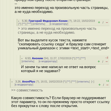
--
это именно переход на произвольную часть страницы,
а не куда необходимо.
5.30
,
Григорий Федорович Конин
(
?
), 18:22, 16/02/2019
+
–
/
[
^
] [
^^
] [
^^^
] [
ответить
]
[
к модератору
]
> это именно переход на произвольную часть
страницы, а не куда необходимо.
Вот вы выделите кусок текста, нажмете
"скопировать ссылку сюда" и браузер сам сгенерит
уникальный диапазон с этими <text_start>,<text_end>
–2
6.53
,
Аноним
(
54
), 11:27, 17/02/2019 [
^
] [
^^
] [
^^^
]
+
–
[
ответить
]
[
к модератору
]
/
И зачем ты мне написал не ответ на вопрос
который я не задавал?
+4
3.26
,
AnonPlus
(
?
), 16:01, 16/02/2019 [
^
] [
^^
] [
^^^
] [
ответить
]
[
↑
]
+
–
[
к модератору
]
/
>> совместимость
Какую совместимость? Если браузер не поддерживает
этот параметр, то он по-прежнему просто откроет ссылку
без прокрутки к слову после открытия.