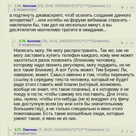
2.68
,
Аноним
(
33
), 10:05, 18/02/2019 [
^
] [
^^
] [
^^^
] [
ответить
]
[
↓
]
+
–
/
[
к модератору
]
а подтянуть джаваскрипт, чтоб осилить создание данного
алгоритма? ...или хотябы на форуме вебмакак спросить -
наклепали бы, там дел на несколько минут, а вы
десятилетия молчеливо тратите в ожидании...
3.78
,
Аноним
(
78
), 14:31, 24/02/2019 [
^
] [
^^
] [
^^^
] [
ответить
]
+
–
/
[
к модератору
]
Написать могу. Не могу распространить. Так же, как не
могу заставить купить телефон каждого, кому мне может
захотеться разок позвонить (близкому человеку,
которому надо звонить регулярно, могу подарить, но не
все такие близкие). А вот Гугль может. Тим Бернес Ли,
наверное, может. Смысл именно в том, чтобы перекинуть
ссылку в середину текста человеку, который не будет
ради этого ставить мой плагин (который, возможно,
вообще не знает, что такое плагины), и к которому я не
поеду в гости, чтобы самому его поставить. Для этого,
увы, нужно, чтобы кто-нибудь (не я) внедрил эту фичу
как доступную всем (ну или хотя бы значительному
большинству), а не только специально и явно этого
пожелавшим. Есть такие волшебные люди, которые
умеют такое, я явно не из них.
2.77
,
Омоним
(
?
), 18:33, 22/02/2019 [
^
] [
^^
] [
^^^
] [
ответить
]
[
↑
]
+
–
/
[
к модератору
]