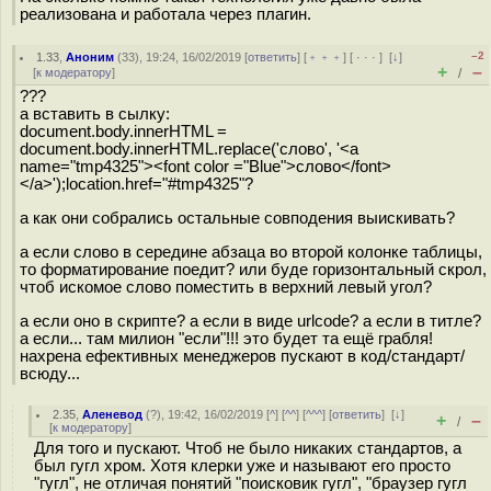
реализована и работала через плагин.
–2
1.33
,
Аноним
(
33
), 19:24, 16/02/2019 [
ответить
] [
﹢﹢﹢
] [
· · ·
]
[
↓
]
+
–
[
к модератору
]
/
???
а вставить в сылку:
document.body.innerHTML =
document.body.innerHTML.replace('слово', '<a
name="tmp4325"><font color ="Blue">слово</font>
</a>');location.href="#tmp4325"?
а как они собрались остальные совподения выискивать?
а если слово в середине абзаца во второй колонке таблицы,
то форматирование поедит? или буде горизонтальный скрол,
чтоб искомое слово поместить в верхний левый угол?
а если оно в скрипте? а если в виде urlcode? а если в титле?
а если... там милион "если"!!! это будет та ещё грабля!
нахрена ефективных менеджеров пускают в код/стандарт/
всюду...
2.35
,
Аленевод
(
?
), 19:42, 16/02/2019 [
^
] [
^^
] [
^^^
] [
ответить
]
[
↓
]
+
–
/
[
к модератору
]
Для того и пускают. Чтоб не было никаких стандартов, а
был гугл хром. Хотя клерки уже и называют его просто
"гугл", не отличая понятий "поисковик гугл", "браузер гугл