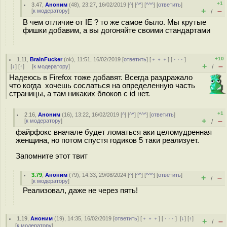
+1
3.47
,
Аноним
(
48
), 23:27, 16/02/2019 [
^
] [
^^
] [
^^^
] [
ответить
]
+
–
[
к модератору
]
/
В чем отличие от IE ? то же самое было. Мы крутые
фишки добавим, а вы догоняйте своими стандартами
+10
1.11
,
BrainFucker
(
ok
), 11:51, 16/02/2019 [
ответить
] [
﹢﹢﹢
] [
· · ·
]
+
–
[
↓
] [
↑
] [
к модератору
]
/
Надеюсь в Firefox тоже добавят. Всегда раздражало
что когда хочешь сослаться на определенную часть
страницы, а там никаких блоков с id нет.
+1
2.16
,
Аноним
(
16
), 13:22, 16/02/2019 [
^
] [
^^
] [
^^^
] [
ответить
]
+
–
[
к модератору
]
/
файрфокс вначале будет ломаться аки целомудренная
женщина, но потом спустя годиков 5 таки реализует.
Запомните этот твит
3.79
,
Аноним
(
79
), 14:33, 29/08/2024 [
^
] [
^^
] [
^^^
] [
ответить
]
+
–
/
[
к модератору
]
Реализовал, даже не через пять!
1.19
,
Аноним
(
19
), 14:35, 16/02/2019 [
ответить
] [
﹢﹢﹢
] [
· · ·
]
[
↓
] [
↑
]
+
–
/
[
к модератору
]