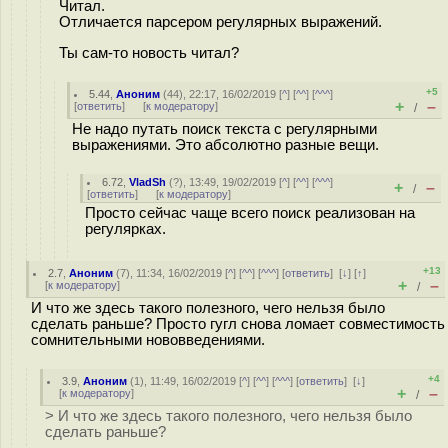
Читал.
Отличается парсером регулярных выражений.
Ты сам-то новость читал?
+5
5.44
,
Аноним
(
44
), 22:17, 16/02/2019 [
^
] [
^^
] [
^^^
]
+
–
[
ответить
]
[
к модератору
]
/
Не надо путать поиск текста с регулярными
выражениями. Это абсолютно разные вещи.
6.72
,
VladSh
(
?
), 13:49, 19/02/2019 [
^
] [
^^
] [
^^^
]
+
–
/
[
ответить
]
[
к модератору
]
Просто сейчас чаще всего поиск реализован на
регулярках.
+13
2.7
,
Аноним
(
7
), 11:34, 16/02/2019 [
^
] [
^^
] [
^^^
] [
ответить
]
[
↓
] [
↑
]
+
–
[
к модератору
]
/
И что же здесь такого полезного, чего нельзя было
сделать раньше? Просто гугл снова ломает совместимость
сомнительными нововведениями.
+4
3.9
,
Аноним
(
1
), 11:49, 16/02/2019 [
^
] [
^^
] [
^^^
] [
ответить
]
[
↓
]
+
–
[
к модератору
]
/
> И что же здесь такого полезного, чего нельзя было
сделать раньше?