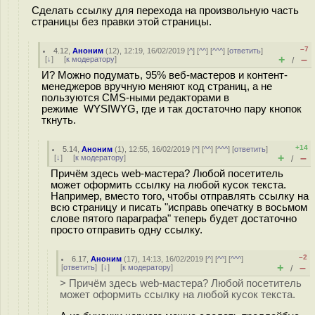
Сделать ссылку для перехода на произвольную часть
страницы без правки этой страницы.
–7
4.12
,
Аноним
(
12
), 12:19, 16/02/2019 [
^
] [
^^
] [
^^^
] [
ответить
]
+
–
[
↓
] [
к модератору
]
/
И? Можно подумать, 95% веб-мастеров и контент-
менеджеров вручную меняют код страниц, а не
пользуются CMS-ными редакторами в
режиме WYSIWYG, где и так достаточно пару кнопок
ткнуть.
+14
5.14
,
Аноним
(
1
), 12:55, 16/02/2019 [
^
] [
^^
] [
^^^
] [
ответить
]
+
–
[
↓
] [
к модератору
]
/
Причём здесь web-мастера? Любой посетитель
может оформить ссылку на любой кусок текста.
Например, вместо того, чтобы отправлять ссылку на
всю страницу и писать "исправь опечатку в восьмом
слове пятого параграфа" теперь будет достаточно
просто отправить одну ссылку.
–2
6.17
,
Аноним
(
17
), 14:13, 16/02/2019 [
^
] [
^^
] [
^^^
]
+
–
[
ответить
]
[
↓
] [
к модератору
]
/
> Причём здесь web-мастера? Любой посетитель
может оформить ссылку на любой кусок текста.