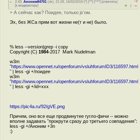
–2
2.43
,
Аноним84701
(
ok
), 21:29, 16/02/2019 [
^
] [
^^
] [
^^^
] [
ответить
]
+
–
[
к модератору
]
/
> А сейчас как? Поидее, только js'ом.
Эх, без ЖСа прям вот жизни не(т и не) было.
% less --version|grep -i copy
Copyright (C)
1984
-2017 Mark Nudelman
w3m
"
https://www.opennet.ru/openforum/vsluhforumID3/116597.html
"
| less -gi +/поидее
w3m
"
https://www.opennet.ru/openforum/vsluhforumID3/116597.html
"
| less -gi +/id=xxx
https://pic4a.ru/92/gVE.png
Причем, оно все еще продвинутее гугло-фичи -- можно
вполне задавать "прокрути сразу до третьего совпадения":
less -gi +/Аноним +3n
:)