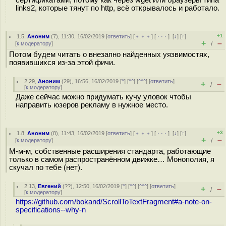
сертификатами, потому как через wget или браузеры типа
links2, которые тянут по http, всё открывалось и работало.
+1
1.5
,
Аноним
(
7
), 11:30, 16/02/2019 [
ответить
] [
﹢﹢﹢
] [
· · ·
]
[
↓
] [
↑
]
+
–
[
к модератору
]
/
Потом будем читать о внезапно найденных уязвимостях,
появившихся из-за этой фичи.
2.29
,
Аноним
(
29
), 16:56, 16/02/2019 [
^
] [
^^
] [
^^^
] [
ответить
]
+
–
/
[
к модератору
]
Даже сейчас можно придумать кучу уловок чтобы
направить юзеров рекламу в нужное место.
+3
1.8
,
Аноним
(
8
), 11:43, 16/02/2019 [
ответить
] [
﹢﹢﹢
] [
· · ·
]
[
↓
] [
↑
]
+
–
[
к модератору
]
/
М-м-м, собственные расширения стандарта, работающие
только в самом распространённом движке… Монополия, я
скучал по тебе (нет).
2.13
,
Евгений
(
??
), 12:50, 16/02/2019 [
^
] [
^^
] [
^^^
] [
ответить
]
+
–
/
[
к модератору
]
https://github.com/bokand/ScrollToTextFragment#a-note-on-
specifications--why-n