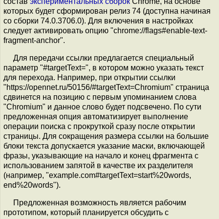
состав
экспериментальных сборок
Chrome, на основе
которых будет сформирован релиз 74 (доступна начиная
со сборки 74.0.3706.0). Для включения в настройках
следует активировать опцию "chrome://flags#enable-text-
fragment-anchor".
Для передачи ссылки предлагается специальный
параметр "#targetText=", в котором можно указать текст
для перехода. Например, при открытии ссылки
"https://opennet.ru/50156/#targetText=Chromium" страница
сдвинется на позицию с первым упоминанием слова
"Chromium" и данное слово будет подсвечено. По сути
предложенная опция автоматизирует выполнение
операции поиска с прокруткой сразу после открытии
страницы. Для сокращения размера ссылки на большие
блоки текста допускается указание маски, включающей
фразы, указывающие на начало и конец фрагмента с
использованием запятой в качестве их разделителя
(например, "example.com#targetText=start%20words,
end%20words").
Предложенная возможность является рабочим
прототипом, который планируется обсудить с