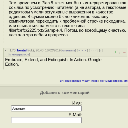
Тем временем в Plan 9 текст мог быть интерпретирован как
ссылка по усмотрению читателя (а не автора), а текстовые
редакторы умели регулярные выражения в качестве
адресов. В сумме можно было кликом по выхлопу
компилятора переходить к проблемной строчке исходника,
или ссылаться на места в тексте типа
/lib/rfc/rfc/2229.txt:/Sample.4. Потом, ко всеобщему счастью,
настала эра веба и прогресса.
1.70
,
bentall
(
ok
), 20:48, 18/02/2019 [
ответить
] [
﹢﹢﹢
] [
· · ·
]
[
↑
]
+
–
/
[
к модератору
]
Embrace, Extend, and Extinguish. In Action. Google
Edition.
игнорирование участников
|
лог модерирования
Добавить комментарий
Имя:
E-Mail: