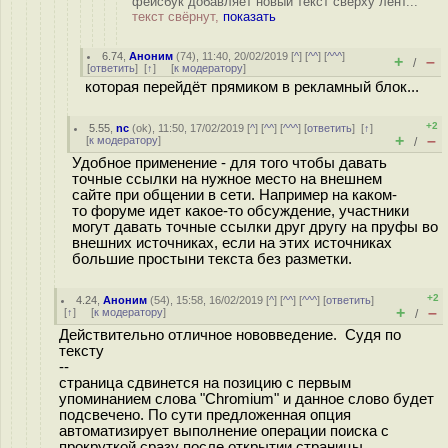
фейсбук добавляет новый текст сверху лент...
текст свёрнут,
показать
6.74
,
Аноним
(
74
), 11:40, 20/02/2019 [
^
] [
^^
] [
^^^
]
+
–
/
[
ответить
]
[
↑
] [
к модератору
]
которая перейдёт прямиком в рекламный блок...
+2
5.55
,
nc
(
ok
), 11:50, 17/02/2019 [
^
] [
^^
] [
^^^
] [
ответить
]
[
↑
]
+
–
[
к модератору
]
/
Удобное применение - для того чтобы давать
точные ссылки на нужное место на внешнем
сайте при общении в сети. Например на каком-
то форуме идет какое-то обсуждение, участники
могут давать точные ссылки друг другу на пруфы во
внешних источниках, если на этих источниках
большие простыни текста без разметки.
+2
4.24
,
Аноним
(
54
), 15:58, 16/02/2019 [
^
] [
^^
] [
^^^
] [
ответить
]
+
–
[
↑
] [
к модератору
]
/
Действительно отличное нововведение. Судя по
тексту
--
страница сдвинется на позицию с первым
упоминанием слова "Chromium" и данное слово будет
подсвечено. По сути предложенная опция
автоматизирует выполнение операции поиска с
прокруткой сразу после открытии страницы.