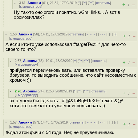
3.61
,
Аноним
(
61
), 21:34, 17/02/2019 [
^
] [
^^
] [
^^^
] [
ответить
]
+
–
/
[
к модератору
]
Ну так-то оно огого и понятно. w3m, links... А вот в
хромозиллах?
1.56
,
Аноним
(
56
), 14:11, 17/02/2019 [
ответить
] [
﹢﹢﹢
] [
· · ·
]
[
↓
] [
↑
]
+
–
/
[
к модератору
]
А если кто-то уже использовал #targetText=* для чего-то
своего то что?
2.67
,
Аноним
(
33
), 10:01, 18/02/2019 [
^
] [
^^
] [
^^^
] [
ответить
]
+
–
/
[
к модератору
]
прийдётся переименовывать, или вставлять проверку
браузера, то выводить сообщение, что сайт несовместим с
хромом :))
2.76
,
Аноним
(
74
), 11:50, 20/02/2019 [
^
] [
^^
] [
^^^
] [
ответить
]
+
–
/
[
к модератору
]
эх а могли бы сделать - #!@&TaRgEtTeXt="текст"&@!
хотя это тоже кто-то уже мог использовать ;)
1.57
,
Аноним
(
57
), 14:43, 17/02/2019 [
ответить
] [
﹢﹢﹢
] [
· · ·
]
[
↓
] [
↑
]
+
–
/
[
к модератору
]
Ждал этой фичи с 94 года. Нет, не преувеличиваю.