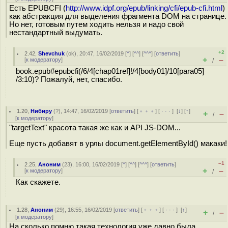
Есть EPUBCFI (
http://www.idpf.org/epub/linking/cfi/epub-cfi.html
)
как абстракция для выделения фрагмента DOM на странице.
Но нет, готовым путем ходить нельзя и надо свой
нестандартный выдумать.
+2
2.42
,
Shevchuk
(
ok
), 20:47, 16/02/2019 [
^
] [
^^
] [
^^^
] [
ответить
]
+
–
[
к модератору
]
/
book.epub#epubcfi(/6/4[chap01ref]!/4[body01]/10[para05]
/3:10)? Пожалуй, нет, спасибо.
1.20
,
Нибиру
(
?
), 14:47, 16/02/2019 [
ответить
] [
﹢﹢﹢
] [
· · ·
]
[
↓
] [
↑
]
+
–
/
[
к модератору
]
"targetText" красота такая же как и API JS-DOM...
Еще пусть добавят в урлы document.getElementById() макаки!
–1
2.25
,
Аноним
(
23
), 16:00, 16/02/2019 [
^
] [
^^
] [
^^^
] [
ответить
]
+
–
[
к модератору
]
/
Как скажете.
1.28
,
Аноним
(
29
), 16:55, 16/02/2019 [
ответить
] [
﹢﹢﹢
] [
· · ·
]
[
↑
]
+
–
/
[
к модератору
]
На сколько помню такая технология уже давно была