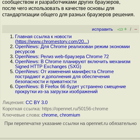
сообществом и разработчиками других браузеров,
после чего использовать в качестве основы для
стандартизации общего для разных браузеров решения.
+
–
исправить
/
+13
Главная ссылка к новости
(
https://www.chromestory.com/20...
)
OpenNews: Для Chrome реализован режим экономии
ресурсов
OpenNews: Релиз web-браузера Chrome 72
OpenNews: В Chrome планируют включить механизм
Signed HTTP Exchanges (SXG)
OpenNews: От изменения манифеста Chrome
пострадают и дополнения для обеспечения
безопасности и приватности
OpenNews: В Firefox 66 будет устранено смещение
прокрутки из-за загрузки изображений
Лицензия:
CC BY 3.0
Короткая ссылка: https://opennet.ru/50156-chrome
Ключевые слова:
chrome
,
chromium
При перепечатке указание ссылки на opennet.ru обязательно