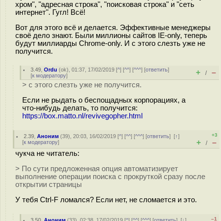
хром", "адресная строка", "поисковая строка" и "сеть
интернет". Гугл! Всё!
Вот для этого всё и делается. Эффективные менеджеры
своё дело знают. Были миллионы сайтов IE-only, теперь
будут миллиарды Chrome-only. И с этого слезть уже не
получится.
3.49
,
Ordu
(
ok
), 01:37, 17/02/2019 [
^
] [
^^
] [
^^^
] [
ответить
]
+
–
/
[
к модератору
]
> с этого слезть уже не получится.
Если не рыдать о беспощадных корпорациях, а
что-нибудь делать, то получится:
https://box.matto.nl/revivegopher.html
+3
2.39
,
Аноним
(
39
), 20:03, 16/02/2019 [
^
] [
^^
] [
^^^
] [
ответить
]
[
↑
]
+
–
[
к модератору
]
/
чукча не читатель:
> По сути предложенная опция автоматизирует
выполнение операции поиска с прокруткой сразу после
открытии страницы
У тебя Ctrl-F ломался? Если нет, не сломается и это.
–1
3.50
,
Аноним
(
33
), 02:38, 17/02/2019 [
^
] [
^^
] [
^^^
] [
ответить
]
[
↓
]