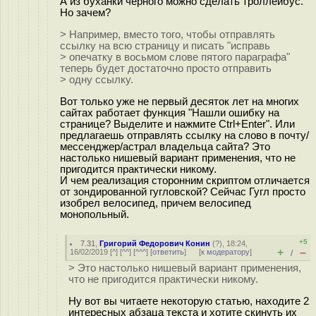
А из буханки черного можно сделать троллейбус.
Но зачем?
> Например, вместо того, чтобы отправлять
ссылку на всю страницу и писать "исправь
> опечатку в восьмом слове пятого параграфа"
теперь будет достаточно просто отправить
> одну ссылку.
Вот только уже не первый десяток лет на многих
сайтах работает функция "Нашли ошибку на
странице? Выделите и нажмите Ctrl+Enter". Или
предлагаешь отправлять ссылку на слово в почту/
мессенджер/астрал владельца сайта? Это
настолько нишевый вариант применения, что не
пригодится практически никому.
И чем реализация сторонним скриптом отличается
от зондированной гугловской? Сейчас Гугл просто
изобрел велосипед, причем велосипед
монопольный.
+5
7.31
,
Григорий Федорович Конин
(
?
), 18:24,
+
–
16/02/2019 [
^
] [
^^
] [
^^^
] [
ответить
]
[
к модератору
]
/
> Это настолько нишевый вариант применения,
что не пригодится практически никому.
Ну вот вы читаете некоторую статью, находите 2
интересных абзаца текста и хотите скинуть их