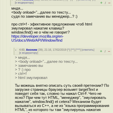
+
–
[
к модератору
]
/
мндя...
<body onload="...далее по тексту...
судя по замечанию вы менеджер...? :)
про ctrl+f - эфективное предложение чтоб html
эмулировал нажатие клавиш?
window.find() не о чём не говорит?
https://developer.mozilla.org/en-
US/docs/Web/API/Window/find
4.60
,
Аноним
(
39
), 21:16, 17/02/2019 [
^
] [
^^
] [
^^^
] [
ответить
]
+
–
/
[
к модератору
]
> мндя...
> <body onload="...далее по тексту...
> замечанию вы
> ? :) про
> ctrl+f
> html эмулировал
Ты можешь внятно описать суть своей претензии? По
загрузке страницы браузер возьмет targetText и
поведет себя так, словно ты нажал Ctrl-F. Чего не
ясно? При чем тут HTML, "менеджер", "эмулировать
нажатие", window.find() et cetera? Механизм будет
вызываться из C++, а не из "языка программирования
HTML", из которого ты там "эмулируешь нажатия