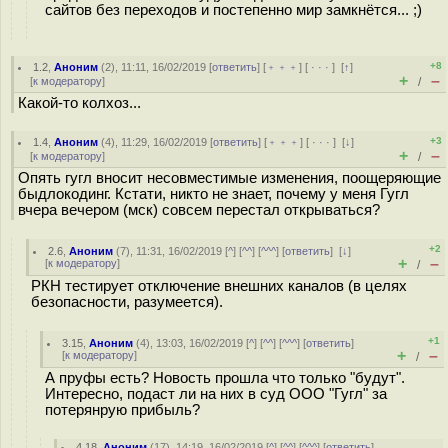
сайтов без переходов и постепенно мир замкнётся... ;)
+8
1.2
,
Аноним
(
2
), 11:11, 16/02/2019 [
ответить
] [
﹢﹢﹢
] [
· · ·
]
[
↑
]
+
–
[
к модератору
]
/
Какой-то колхоз...
+3
1.4
,
Аноним
(
4
), 11:29, 16/02/2019 [
ответить
] [
﹢﹢﹢
] [
· · ·
]
[
↓
]
+
–
[
к модератору
]
/
Опять гугл вносит несовместимые изменения, поощеряющие
быдлокодинг. Кстати, никто не знает, почему у меня Гугл
вчера вечером (мск) совсем перестал открываться?
+2
2.6
,
Аноним
(
7
), 11:31, 16/02/2019 [
^
] [
^^
] [
^^^
] [
ответить
]
[
↓
]
+
–
[
к модератору
]
/
РКН тестирует отключение внешних каналов (в целях
безопасности, разумеется).
+1
3.15
,
Аноним
(
4
), 13:03, 16/02/2019 [
^
] [
^^
] [
^^^
] [
ответить
]
+
–
[
к модератору
]
/
А пруфы есть? Новость прошла что только "будут".
Интересно, подаст ли на них в суд ООО "Гугл" за
потерянрую прибыль?
4.18
,
Аноним
(
17
), 14:19, 16/02/2019 [
^
] [
^^
] [
^^^
] [
ответить
]