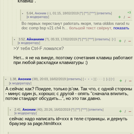
клавиш".
+3
5.64
,
Аноним
(
-
), 01:15, 18/02/2019 [
^
] [
^^
] [
^^^
] [
ответить
]
+
–
[
к модератору
]
/
Во первых перестанут работать якоря, типа olddos narod ru
doc comp bsp v21 ch4 h...
большой текст свёрнут,
показать
3.52
,
Айнанимм
(
?
), 05:33, 17/02/2019 [
^
] [
^^
] [
^^^
] [
ответить
]
[
↑
]
+
–
/
[
к модератору
]
>У тебя Ctrl-F ломался?
Нет... я не на винде, поэтому сочетания клавиш работают
при любой раскладки клавиатуры :)
1.38
,
Аноним
(
38
), 20:03, 16/02/2019 [
ответить
] [
﹢﹢﹢
] [
· · ·
]
[
↓
] [
↑
]
+
–
/
[
к модератору
]
А сейчас как? Поидее, только js'ом. Так что, с одной стороны
- минус один js, хорошо; с другой - опять "сначала впилить,
потом стандарт обсудить...", но это так давно.
2.41
,
Аноним
(
40
), 20:26, 16/02/2019 [
^
] [
^^
] [
^^^
] [
ответить
]
+
–
/
[
к модератору
]
сейчас надо написать id=xxx в теле страницы. и дернуть
браузер за page.html#xxx