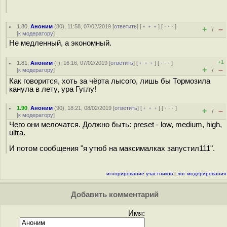
1.80
,
Аноним
(
80
), 11:58, 07/02/2019 [
ответить
] [
﹢﹢﹢
] [
· · ·
]
+
–
/
[
к модератору
]
Не медленный, а экономный.
+1
1.81
,
Аноним
(
-
), 16:16, 07/02/2019 [
ответить
] [
﹢﹢﹢
] [
· · ·
]
+
–
[
к модератору
]
/
Как говорится, хоть за чёрта лысого, лишь бы Тормозила
канула в лету, ура Гуглу!
1.90
,
Аноним
(
90
), 18:21, 08/02/2019 [
ответить
] [
﹢﹢﹢
] [
· · ·
]
+
–
/
[
к модератору
]
Чего они мелочатся. Должно быть: preset - low, medium, high,
ultra.
И потом сообщения "я утюб на максималках запустил111".
игнорирование участников
|
лог модерирования
Добавить комментарий
Имя: