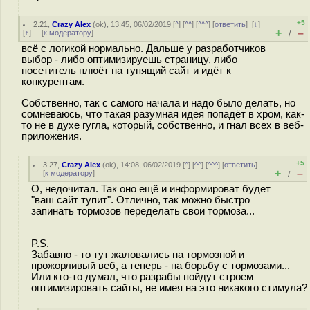
+5
2.21
,
Crazy Alex
(
ok
), 13:45, 06/02/2019 [
^
] [
^^
] [
^^^
] [
ответить
]
[
↓
]
+
–
[
↑
] [
к модератору
]
/
всё с логикой нормально. Дальше у разработчиков
выбор - либо оптимизируешь страницу, либо
посетитель плюёт на тупящий сайт и идёт к
конкурентам.
Собственно, так с самого начала и надо было делать, но
сомневаюсь, что такая разумная идея попадёт в хром, как-
то не в духе гугла, который, собственно, и гнал всех в веб-
приложения.
+5
3.27
,
Crazy Alex
(
ok
), 14:08, 06/02/2019 [
^
] [
^^
] [
^^^
] [
ответить
]
+
–
[
к модератору
]
/
О, недочитал. Так оно ещё и информироват будет
"ваш сайт тупит". Отлично, так можно быстро
запинать тормозов переделать свои тормоза...
P.S.
Забавно - то тут жаловались на тормозной и
прожорливый веб, а теперь - на борьбу с тормозами...
Или кто-то думал, что разрабы пойдут строем
оптимизировать сайты, не имея на это никакого стимула?