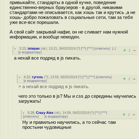
привыкайте, стандарты в одной кучке, поведение
единственно-верных браузеров - в другой, никакими
стандартами не описывается, как хошь так и крутись ,а не
хошь- добро пожаловать в социальные сети, там за тебя
уже все-все порешали.
А свой сайт закрывай нафиг, он не сливает нам нужной
информации, и вообще немоден.
3.13
,
istepan
(
ok
), 13:21, 06/02/2019 [
^
] [
^^
] [
^^^
] [
ответить
]
[
↓
]
+
–
/
[
к модератору
]
а нехай все подряд в js пихать.
4.22
,
гугель
(
?
), 13:55, 06/02/2019 [
^
] [
^^
] [
^^^
] [
ответить
]
+
–
/
[
к модератору
]
> а нехай все подряд в js пихать.
чего это только в js? Мы и css до середины научились
загружать!
5.28
,
Crazy Alex
(
ok
), 14:09, 06/02/2019 [
^
] [
^^
] [
^^^
]
+
–
/
[
ответить
]
[
к модератору
]
Ну и правильно научились, а то сейчас там
простыни чудовищные