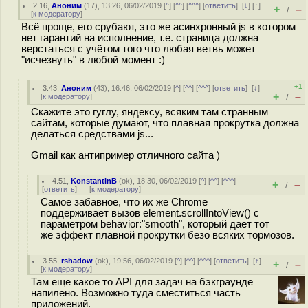
2.16
,
Аноним
(
17
), 13:26, 06/02/2019 [
^
] [
^^
] [
^^^
] [
ответить
]
[
↓
] [
↑
]
+
–
/
[
к модератору
]
Всё проще, его срубают, это же асинхронный js в котором
нет гарантий на исполнение, т.е. страница должна
верстаться с учётом того что любая ветвь может
"исчезнуть" в любой момент :)
+1
3.43
,
Аноним
(
43
), 16:46, 06/02/2019 [
^
] [
^^
] [
^^^
] [
ответить
]
[
↓
]
+
–
[
к модератору
]
/
Скажите это гуглу, яндексу, всяким там странным
сайтам, которые думают, что плавная прокрутка должна
делаться средствами js...
Gmail как антипример отличного сайта )
4.51
,
KonstantinB
(
ok
), 18:30, 06/02/2019 [
^
] [
^^
] [
^^^
]
+
–
/
[
ответить
]
[
к модератору
]
Самое забавное, что их же Chrome
поддерживает вызов element.scrollIntoView() с
параметром behavior:"smooth", который дает тот
же эффект плавной прокрутки безо всяких тормозов.
3.55
,
rshadow
(
ok
), 19:56, 06/02/2019 [
^
] [
^^
] [
^^^
] [
ответить
]
[
↑
]
+
–
/
[
к модератору
]
Там еще какое то API для задач на бэкграунде
напилено. Возможно туда сместиться часть
приложений.