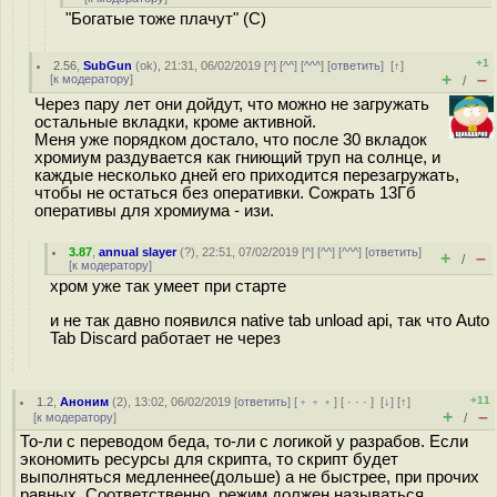
"Богатые тоже плачут" (С)
+1
2.56
,
SubGun
(
ok
), 21:31, 06/02/2019 [
^
] [
^^
] [
^^^
] [
ответить
]
[
↑
]
+
–
[
к модератору
]
/
Через пару лет они дойдут, что можно не загружать
остальные вкладки, кроме активной.
Меня уже порядком достало, что после 30 вкладок
хромиум раздувается как гниющий труп на солнце, и
каждые несколько дней его приходится перезагружать,
чтобы не остаться без оперативки. Сожрать 13Гб
оперативы для хромиума - изи.
3.87
,
annual slayer
(
?
), 22:51, 07/02/2019 [
^
] [
^^
] [
^^^
] [
ответить
]
+
–
/
[
к модератору
]
хром уже так умеет при старте
и не так давно появился native tab unload api, так что Auto
Tab Discard работает не через
+11
1.2
,
Аноним
(
2
), 13:02, 06/02/2019 [
ответить
] [
﹢﹢﹢
] [
· · ·
]
[
↓
] [
↑
]
+
–
[
к модератору
]
/
То-ли с переводом беда, то-ли с логикой у разрабов. Если
экономить ресурсы для скрипта, то скрипт будет
выполняться медленнее(дольше) а не быстрее, при прочих
равных. Соответственно, режим должен называться