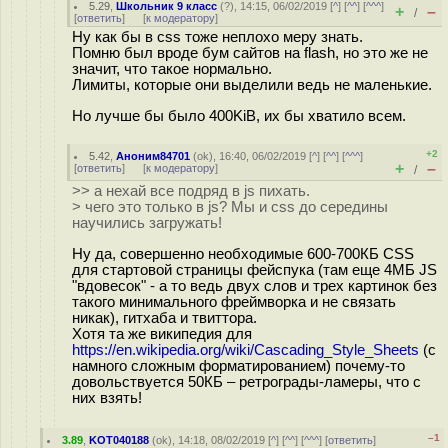
5.29
,
Школьник 9 класс
(
?
), 14:15, 06/02/2019 [
^
] [
^^
] [
^^^
]
+
–
/
[
ответить
]
[
к модератору
]
Ну как бы в css тоже неплохо меру знать.
Помню был вроде бум сайтов на flash, но это же не
значит, что такое нормально.
Лимиты, которые они выделили ведь не маленькие.
Но лучше бы было 400KiB, их бы хватило всем.
+2
5.42
,
Аноним84701
(
ok
), 16:40, 06/02/2019 [
^
] [
^^
] [
^^^
]
+
–
[
ответить
]
[
к модератору
]
/
>> а нехай все подряд в js пихать.
> чего это только в js? Мы и css до середины
научились загружать!
Ну да, совершенно необходимые 600-700КБ CSS
для стартовой страницы фейспука (там еще 4МБ JS
"вдовесок" - а то ведь двух слов и трех картинок без
такого минимального фреймворка и не связать
никак), гитхаба и твиттора.
Хотя та же википедия для
https://en.wikipedia.org/wiki/Cascading_Style_Sheets
(с
намного сложным форматированием) почему-то
довольствуется 50КБ – ретрограды-ламеры, что с
них взять!
–1
3.89
,
KOT040188
(
ok
), 14:18, 08/02/2019 [
^
] [
^^
] [
^^^
] [
ответить
]