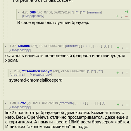
потребляло от слова совсем.
+3
4.75
,
X86
(
ok
), 07:56, 07/02/2019 [
^
] [
^^
] [
^^^
] [
ответить
]
+
–
[
к модератору
]
/
В свое время был лучший браузер.
1.37
,
Аноним
(
37
), 16:13, 06/02/2019 [
ответить
] [
﹢﹢﹢
] [
· · ·
]
[
↓
] [
↑
]
+
–
/
[
к модератору
]
осталось написать полноценный фаервол и антивирус для
хрома
2.57
,
YetAnotherOnanym
(
ok
), 21:56, 06/02/2019 [
^
] [
^^
] [
^^^
]
+
–
/
[
ответить
]
[
к модератору
]
systemd-chromejailkeeperd
1.38
,
iLex2
(
?
), 16:14, 06/02/2019 [
ответить
] [
﹢﹢﹢
] [
· · ·
]
[
↓
] [
↑
]
+
–
/
[
к модератору
]
link2 спасёт отца браузерной демократии. Коммент пишу с
него. Весь OpenNews отлично просматривается, даже ещё и
с картинками. А памяти - всего 16Мб всем браузером жрётся.
И никаких "экономных режимов" не надо.