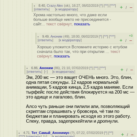
8.40
,
Crazy Alex
(
ok
), 16:27, 06/02/2019 [
^
] [
^^
] [
^^^
]
+
–
/
[
ответить
]
[
к модератору
]
Хрома настолько много, что даже если
больше вообще никто не присоединится -
сайт...
текст свёрнут,
показать
+3
9.49
,
Аноним
(
49
), 18:00, 06/02/2019 [
^
] [
^^
] [
^^^
]
+
–
[
ответить
]
[
к модератору
]
/
Хорошо уложится Вспомните историю с ютубом
сначала было так, что при открытии ...
текст
свёрнут,
показать
6.86
,
Аноним
(
86
), 21:10, 07/02/2019 [
^
] [
^^
] [
^^^
]
+
–
/
[
ответить
]
[
↑
] [
к модератору
]
Эм, 200 мс — это ващет ОЧЕНЬ много. Это, блин,
одна пятая секунды. 12 кадров нормальной
анимации, 5 кадров кинца, 2,5 кадра маняме. Если
тырфейс после действия блокируется на 200 мс —
это адище и лагалово, блин.
Алсо чуть раньше они пилили апи, позволяющий
скриптам спрашивать у бровсера, чё там по
бюджетам и планировать исходя из этого работу.
Спеку, правда, задепрекейтили и дропнули.
4.71
,
Тот_Самый_Анонимус
(
?
), 07:22, 07/02/2019 [
^
] [
^^
]
+
–
/
[
^^^
] [
ответить
]
[
↑
] [
к модератору
]