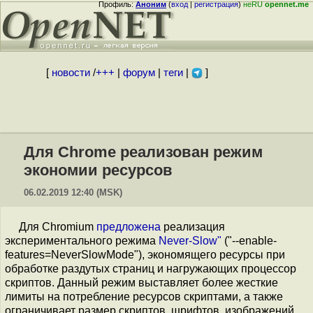
Профиль:
Аноним
(
вход
|
регистрация
)
неRU
opennet.me
[
новости
/
+++
|
форум
|
теги
|
]
Для Chrome реализован режим
экономии ресурсов
06.02.2019 12:40 (MSK)
Для Chromium
предложена
реализация
экспериментального режима
Never-Slow"
("--enable-
features=NeverSlowMode"), экономящего ресурсы при
обработке раздутых страниц и нагружающих процессор
скриптов. Данный режим выставляет более жесткие
лимиты на потребление ресурсов скриптами, а также
ограничивает размер скриптов, шрифтов, изображений