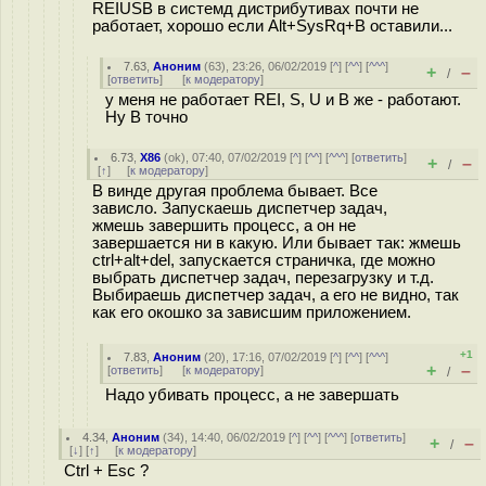
REIUSB в системд дистрибутивах почти не
работает, хорошо если Alt+SysRq+B оставили...
7.63
,
Аноним
(
63
), 23:26, 06/02/2019 [
^
] [
^^
] [
^^^
]
+
–
/
[
ответить
]
[
к модератору
]
у меня не работает REI, S, U и B же - работают.
Ну B точно
6.73
,
X86
(
ok
), 07:40, 07/02/2019 [
^
] [
^^
] [
^^^
] [
ответить
]
+
–
/
[
↑
] [
к модератору
]
В винде другая проблема бывает. Все
зависло. Запускаешь диспетчер задач,
жмешь завершить процесс, а он не
завершается ни в какую. Или бывает так: жмешь
ctrl+alt+del, запускается страничка, где можно
выбрать диспетчер задач, перезагрузку и т.д.
Выбираешь диспетчер задач, а его не видно, так
как его окошко за зависшим приложением.
+1
7.83
,
Аноним
(
20
), 17:16, 07/02/2019 [
^
] [
^^
] [
^^^
]
+
–
[
ответить
]
[
к модератору
]
/
Надо убивать процесс, а не завершать
4.34
,
Аноним
(
34
), 14:40, 06/02/2019 [
^
] [
^^
] [
^^^
] [
ответить
]
+
–
/
[
↓
] [
↑
] [
к модератору
]
Ctrl + Esc ?