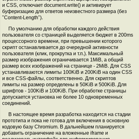
и CSS, отключает document.write() и активирует
буферизацию для ответов неизвестного размера (без
"Content-Length").
По умолчанию для обработки каждого действия
пользователя со страницей выделяется бюджет в 200ms
процессорного времени, при превышении которого
скрипт останавливается до очередной активности
пользователя (клик, прокрутка и т.п.). Максимальный
размер изображения ограничивается 1MiB, а общий
размер всех изображений на странице - 2MiB. Для CSS
устанавливаются лимиты 100KiB и 200KiB на один CSS
и все CSS-файлы, соответственно. Для скриптов
лимиты на размер определены в 50KiB и 500KiB. Для
шрифтов - 100KiB и 100KiB. При обработке страницы
допускается установка не более 10 одновременных
соединений.
В настоящее время разработка находится на стадии
прототипа и пока не готова для включения в основную
кодовую базу Chromium. В дальнейшем планируется
добавить ограничение на вложенные iframe и