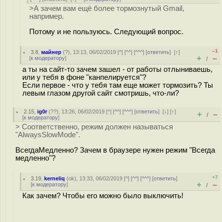
>А зачем вам ещё более тормознутый Gmail,
например.
Потому и не пользуюсь. Следующий вопрос.
–1
3.8
,
майнер
(
?
), 13:13, 06/02/2019 [
^
] [
^^
] [
^^^
] [
ответить
]
[
↑
]
+
–
[
к модератору
]
/
а ты на сайт-то зачем зашел - от работы отлыниваешь,
или у тебя в фоне "канпелируется"?
Если первое - что у тебя там еще может тормозить? Ты
левым глазом другой сайт смотришь, что-ли?
2.15
,
ig0r
(
??
), 13:26, 06/02/2019 [
^
] [
^^
] [
^^^
] [
ответить
]
[
↓
] [
↑
]
+
–
/
[
к модератору
]
> Соответственно, режим должен называться
"AlwaysSlowMode".
ВсегдаМедленно? Зачем в браузере нужен режим "Всегда
медленно"?
+7
3.19
,
kerneliq
(
ok
), 13:33, 06/02/2019 [
^
] [
^^
] [
^^^
] [
ответить
]
+
–
[
к модератору
]
/
Как зачем? Чтобы его можно было выключить!