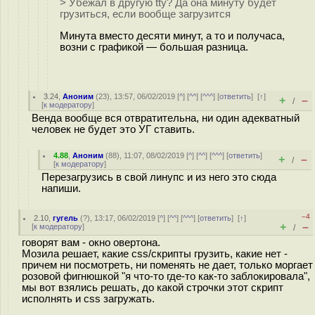
> Убежал в другую tty? Да она минуту будет
грузиться, если вообще загрузится
Минута вместо десяти минут, а то и получаса,
возни с графикой — большая разница.
3.24
,
Аноним
(
23
), 13:57, 06/02/2019 [
^
] [
^^
] [
^^^
] [
ответить
]
[
↑
]
+
–
/
[
к модератору
]
Венда вообще вся отвратительна, ни один адекватный
человек не будет это УГ ставить.
4.88
,
Аноним
(
88
), 11:07, 08/02/2019 [
^
] [
^^
] [
^^^
] [
ответить
]
+
–
/
[
к модератору
]
Перезагрузись в свой линупc и из него это сюда
напиши.
–4
2.10
,
гугель
(
?
), 13:17, 06/02/2019 [
^
] [
^^
] [
^^^
] [
ответить
]
[
↑
]
+
–
[
к модератору
]
/
говорят вам - окно овертона.
Мозила решает, какие css/скрипты грузить, какие нет -
причем ни посмотреть, ни поменять не дает, только моргает
розовой фигнюшкой "я что-то где-то как-то заблокировала",
мы вот взялись решать, до какой строчки этот скрипт
исполнять и css загружать.