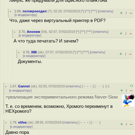
линукс же придумали для офисного планктона
2.69
,
ползкрокодил
(
?
), 02:20, 07/02/2019 [
^
] [
^^
] [
^^^
] [
ответить
]
+
–
/
[
к модератору
]
Что, даже через виртуальный принтер в PDF?
3.70
,
Аноним
(
54
), 02:47, 07/02/2019 [
^
] [
^^
] [
^^^
] [
ответить
]
+
–
/
[
к модератору
]
А что туда печатать? И зачем?
4.76
,
X86
(
ok
), 07:57, 07/02/2019 [
^
] [
^^
] [
^^^
] [
ответить
]
+
–
/
[
к модератору
]
Документы.
+1
1.67
,
Gannet
(
ok
), 02:03, 07/02/2019 [
ответить
] [
﹢﹢﹢
] [
· · ·
]
[
↑
]
+
–
[
к модератору
]
/
>реализация экспериментального режима Never-Slow
Т. е. со временем, возможно, Хромого переименут в
НЕХромого?
1.79
,
vitlva
(
ok
), 08:55, 07/02/2019 [
ответить
] [
﹢﹢﹢
] [
· · ·
]
+
–
/
[
к модератору
]
Давно пора