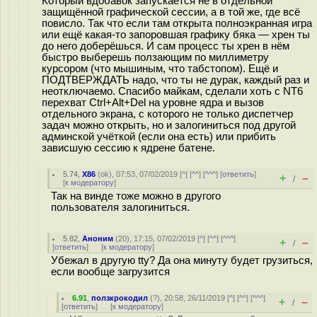
Который вдобавок запускается не в отдельной
защищённой графической сессии, а в той же, где всё
повисло. Так что если там открыта полноэкранная игра
или ещё какая-то запоровшая графику бяка — хрен ты
до него доберёшься. И сам процесс ты хрен в нём
быстро выберешь ползающим по миллиметру
курсором (что мышиным, что табстопом). Ещё и
ПОДТВЕРЖДАТЬ надо, что ты не дурак, каждый раз и
неотключаемо. Спасибо майкам, сделали хоть с NT6
перехват Ctrl+Alt+Del на уровне ядра и вызов
отдельного экрана, с которого не только диспетчер
задач можно открыть, но и залогиниться под другой
админской учёткой (если она есть) или прибить
зависшую сессию к ядрене батене.
5.74
,
X86
(
ok
), 07:53, 07/02/2019 [
^
] [
^^
] [
^^^
] [
ответить
]
+
–
/
[
к модератору
]
Так на винде тоже можно в другого
пользователя залогиниться.
5.82
,
Аноним
(
20
), 17:15, 07/02/2019 [
^
] [
^^
] [
^^^
]
+
–
/
[
ответить
]
[
к модератору
]
Убежал в другую tty? Да она минуту будет грузиться,
если вообще загрузится
6.91
,
ползкрокодил
(
?
), 20:58, 26/11/2019 [
^
] [
^^
] [
^^^
]
+
–
/
[
ответить
]
[
к модератору
]