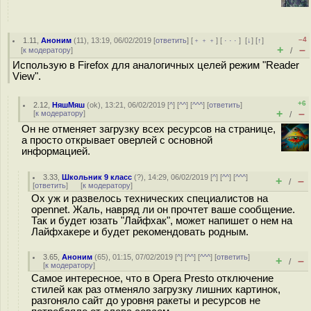
–4
1.11
,
Аноним
(
11
), 13:19, 06/02/2019 [
ответить
] [
﹢﹢﹢
] [
· · ·
]
[
↓
] [
↑
]
+
–
[
к модератору
]
/
Использую в Firefox для аналогичных целей режим "Reader
View".
+6
2.12
,
НяшМяш
(
ok
), 13:21, 06/02/2019 [
^
] [
^^
] [
^^^
] [
ответить
]
+
–
[
к модератору
]
/
Он не отменяет загрузку всех ресурсов на странице,
а просто открывает оверлей с основной
информацией.
3.33
,
Школьник 9 класс
(
?
), 14:29, 06/02/2019 [
^
] [
^^
] [
^^^
]
+
–
/
[
ответить
]
[
к модератору
]
Ох уж и развелось технических специалистов на
opennet. Жаль, навряд ли он прочтет ваше сообщение.
Так и будет юзать "Лайфхак", может напишет о нем на
Лайфхакере и будет рекомендовать родным.
3.65
,
Аноним
(
65
), 01:15, 07/02/2019 [
^
] [
^^
] [
^^^
] [
ответить
]
+
–
/
[
к модератору
]
Самое интересное, что в Opera Presto отключение
стилей как раз отменяло загрузку лишних картинок,
разгоняло сайт до уровня ракеты и ресурсов не