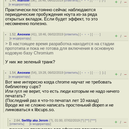
1.44
,
manster
(
ok
), 16:48, 06/02/2019 [
ответить
] [
﹢﹢﹢
] [
· · ·
]
[
↑
]
+
–
/
[
к модератору
]
Практически постоянно сейчас наблюдаются
периодические пробуждения ноута из-за ряда
открытых вкладок. Если будет эффект, то это
несомненно полезно.
1.52
,
Аноним
(
41
), 18:46, 06/02/2019 [
ответить
] [
﹢﹢﹢
] [
· · ·
]
+
–
/
[
к модератору
]
> В настоящее время разработка находится на стадии
прототипа и пока не готова для включения в основную
кодовую базу Chromium
У них же зеленый транк?
1.54
,
Аноним
(
54
), 19:28, 06/02/2019 [
ответить
] [
﹢﹢﹢
] [
· · ·
]
[
↓
]
+
–
/
[
к модератору
]
Вот мне интересно когда chrome научат не требовать
библиотеку cups?
Или гугл не верит, что есть люди которым не надо ничего
печатать?
(Последний раз я что-то печатал лет 10 назад)
Вроде же не сложно написать простенький dlopen и не
линковаться к libcups.so.
2.64
,
Sw00p aka Jerom
(
?
), 01:00, 07/02/2019 [
^
] [
^^
] [
^^^
]
+
–
/
[
ответить
]
[
к модератору
]