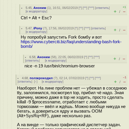
+1
5.45
,
Аноним
(
1
), 16:51, 06/02/2019 [
^
] [
^^
] [
^^^
] [
ответить
]
+
–
[
к модератору
]
/
Ctrl + Alt + Esc?
5.47
,
iPony
(
?
), 17:56, 06/02/2019 [
^
] [
^^
] [
^^^
] [
ответить
]
+
–
/
[
к модератору
]
Ну попробуй запустить Fork бомбу и вот
https://www.cyberciti.biz/faq/understanding-bash-fork-
bomb/
6.58
,
Аноним
(
58
), 22:05, 06/02/2019 [
^
] [
^^
] [
^^^
]
+
–
/
[
ответить
]
[
к модератору
]
nice -n 19 /usr/bin/chromium-browser
–1
4.68
,
ползкрокодил
(
?
), 02:14, 07/02/2019 [
^
] [
^^
] [
^^^
]
+
–
[
ответить
]
[
↑
] [
к модератору
]
/
Наоборот. На лине проблем нет — убежал в соседнюю
tty, залогинился, посмотрел top, прибил чё надо. Зная
причину, можно даже в top не ходить, просто сделать
killall -9 $processname, отработает с любыми
тормозами — ввёл и ждёшь. Можно вообще никуда не
бегать, а довериться ядру и вызвать OOM
(Alt+SysRq+RF), даже несколько раз.
А на винде — только графический диспетчер задач.