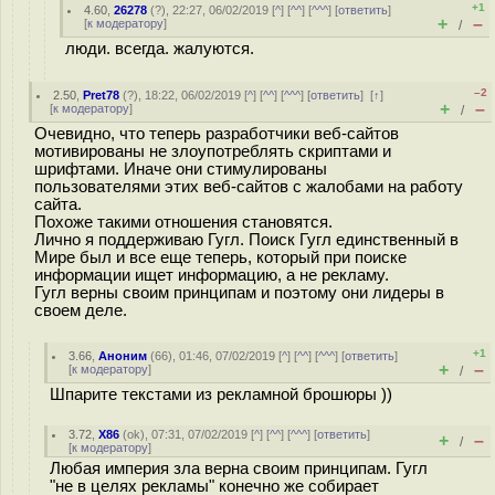
+1
4.60
,
26278
(
?
), 22:27, 06/02/2019 [
^
] [
^^
] [
^^^
] [
ответить
]
+
–
[
к модератору
]
/
люди. всегда. жалуются.
–2
2.50
,
Pret78
(
?
), 18:22, 06/02/2019 [
^
] [
^^
] [
^^^
] [
ответить
]
[
↑
]
+
–
[
к модератору
]
/
Очевидно, что теперь разработчики веб-сайтов
мотивированы не злоупотреблять скриптами и
шрифтами. Иначе они стимулированы
пользователями этих веб-сайтов с жалобами на работу
сайта.
Похоже такими отношения становятся.
Лично я поддерживаю Гугл. Поиск Гугл единственный в
Мире был и все еще теперь, который при поиске
информации ищет информацию, а не рекламу.
Гугл верны своим принципам и поэтому они лидеры в
своем деле.
+1
3.66
,
Аноним
(
66
), 01:46, 07/02/2019 [
^
] [
^^
] [
^^^
] [
ответить
]
+
–
[
к модератору
]
/
Шпарите текстами из рекламной брошюры ))
3.72
,
X86
(
ok
), 07:31, 07/02/2019 [
^
] [
^^
] [
^^^
] [
ответить
]
+
–
/
[
к модератору
]
Любая империя зла верна своим принципам. Гугл
"не в целях рекламы" конечно же собирает