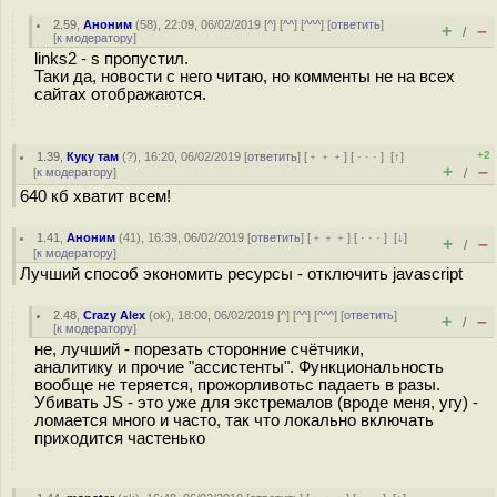
2.59
,
Аноним
(
58
), 22:09, 06/02/2019 [
^
] [
^^
] [
^^^
] [
ответить
]
+
–
/
[
к модератору
]
links2 - s пропустил.
Таки да, новости с него читаю, но комменты не на всех
сайтах отображаются.
+2
1.39
,
Куку там
(
?
), 16:20, 06/02/2019 [
ответить
] [
﹢﹢﹢
] [
· · ·
]
[
↑
]
+
–
[
к модератору
]
/
640 кб хватит всем!
1.41
,
Аноним
(
41
), 16:39, 06/02/2019 [
ответить
] [
﹢﹢﹢
] [
· · ·
]
[
↓
]
+
–
/
[
к модератору
]
Лучший способ экономить ресурсы - отключить javascript
2.48
,
Crazy Alex
(
ok
), 18:00, 06/02/2019 [
^
] [
^^
] [
^^^
] [
ответить
]
+
–
/
[
к модератору
]
не, лучший - порезать сторонние счётчики,
аналитику и прочие "ассистенты". Функциональность
вообще не теряется, прожорливотьс падаеть в разы.
Убивать JS - это уже для экстремалов (вроде меня, угу) -
ломается много и часто, так что локально включать
приходится частенько