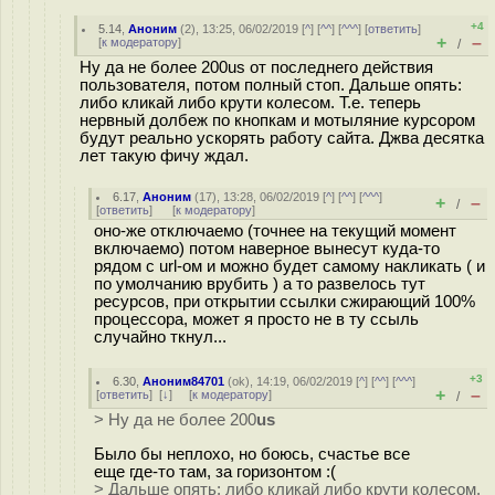
+4
5.14
,
Аноним
(
2
), 13:25, 06/02/2019 [
^
] [
^^
] [
^^^
] [
ответить
]
+
–
[
к модератору
]
/
Ну да не более 200us от последнего действия
пользователя, потом полный стоп. Дальше опять:
либо кликай либо крути колесом. Т.е. теперь
нервный долбеж по кнопкам и мотыляние курсором
будут реально ускорять работу сайта. Джва десятка
лет такую фичу ждал.
6.17
,
Аноним
(
17
), 13:28, 06/02/2019 [
^
] [
^^
] [
^^^
]
+
–
/
[
ответить
]
[
к модератору
]
оно-же отключаемо (точнее на текущий момент
включаемо) потом наверное вынесут куда-то
рядом с url-ом и можно будет самому накликать ( и
по умолчанию врубить ) а то развелось тут
ресурсов, при открытии ссылки сжирающий 100%
процессора, может я просто не в ту ссыль
случайно ткнул...
+3
6.30
,
Аноним84701
(
ok
), 14:19, 06/02/2019 [
^
] [
^^
] [
^^^
]
+
–
[
ответить
]
[
↓
] [
к модератору
]
/
> Ну да не более 200
us
Было бы неплохо, но боюсь, счастье все
еще где-то там, за горизонтом :(
> Дальше опять: либо кликай либо крути колесом.