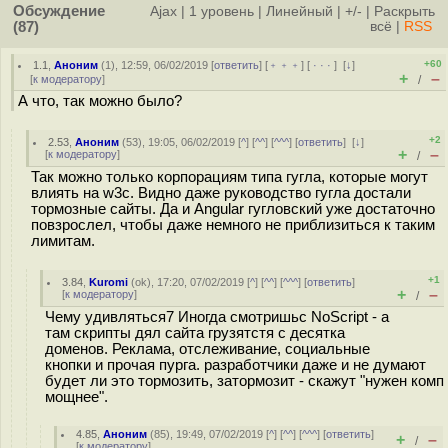
Обсуждение
Ajax
|
1 уровень
|
Линейный
|
+/-
|
Раскрыть
(87)
всё
|
RSS
+60
1.1
,
Аноним
(
1
), 12:59, 06/02/2019 [
ответить
] [
﹢﹢﹢
] [
· · ·
]
[
↓
]
+
–
[
к модератору
]
/
А что, так можно было?
+2
2.53
,
Аноним
(
53
), 19:05, 06/02/2019 [
^
] [
^^
] [
^^^
] [
ответить
]
[
↓
]
+
–
[
к модератору
]
/
Так можно только корпорациям типа гугла, которые могут
влиять на w3c. Видно даже руководство гугла достали
тормозные сайты. Да и Angular гугловский уже достаточно
повзрослел, чтобы даже немного не приблизиться к таким
лимитам.
+1
3.84
,
Kuromi
(
ok
), 17:20, 07/02/2019 [
^
] [
^^
] [
^^^
] [
ответить
]
+
–
[
к модератору
]
/
Чему удивляться7 Иногда смотришьс NoScript - а
там скрипты дял сайта грузятстя с десятка
доменов. Реклама, отслеживание, социальные
кнопки и прочая пурга. разработчики даже и не думают
будет ли это тормозить, затормозит - скажут "нужен комп
мощнее".
4.85
,
Аноним
(
85
), 19:49, 07/02/2019 [
^
] [
^^
] [
^^^
] [
ответить
]
+
–
/
[
к модератору
]