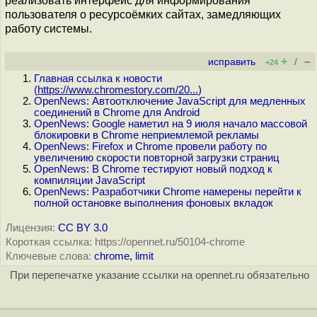
реализовать интерфейс для информирования
пользователя о ресурсоёмких сайтах, замедляющих
работу системы.
+
–
исправить
/
+24
Главная ссылка к новости
(
https://www.chromestory.com/20...
)
OpenNews: Автоотключение JavaScript для медленных
соединений в Chrome для Android
OpenNews: Google наметил на 9 июля начало массовой
блокировки в Chrome неприемлемой рекламы
OpenNews: Firefox и Chrome провели работу по
увеличению скорости повторной загрузки страниц
OpenNews: В Chrome тестируют новый подход к
компиляции JavaScript
OpenNews: Разработчики Chrome намерены перейти к
полной остановке выполнения фоновых вкладок
Лицензия:
CC BY 3.0
Короткая ссылка: https://opennet.ru/50104-chrome
Ключевые слова:
chrome
,
limit
При перепечатке указание ссылки на opennet.ru обязательно