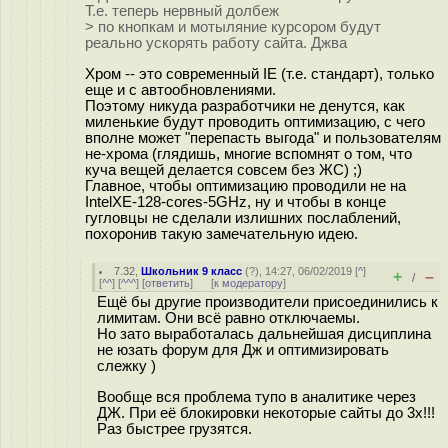
Т.е. теперь нервный долбеж
> по кнопкам и мотыляние курсором будут
реально ускорять работу сайта. Джва
Хром -- это современный IE (т.е. стандарт), только
еще и с автообновлениями.
Поэтому никуда разработчики не денутся, как
миленькие будут проводить оптимизацию, с чего
вполне может "перепасть выгода" и пользователям
не-хрома (глядишь, многие вспомнят о том, что
куча вещей делается совсем без ЖС) ;)
Главное, чтобы оптимизацию проводили не на
IntelXE-128-cores-5GHz, ну и чтобы в конце
гугловцы не сделали излишних послаблений,
похоронив такую замечательную идею.
7.32
,
Школьник 9 класс
(
?
), 14:27, 06/02/2019 [
^
]
+
–
/
[
^^
] [
^^^
] [
ответить
]
[
к модератору
]
Ещё бы другие производители присоединились к
лимитам. Они всё равно отключаемы.
Но зато выработалась дальнейшая дисциплина
не юзать форум для Дж и оптимизировать
слежку )
Вообще вся проблема тупо в аналитике через
ДЖ. При её блокировки некоторые сайты до 3х!!!
Раз быстрее грузятся.