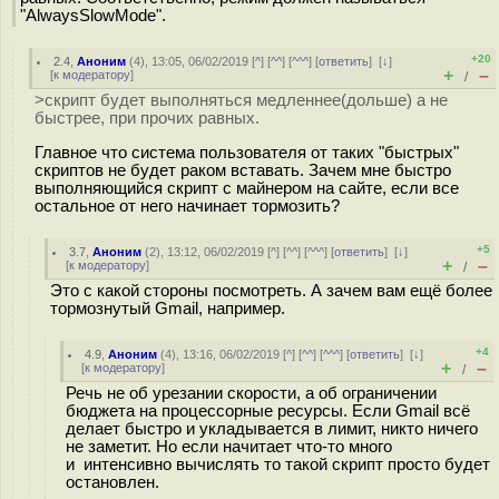
"AlwaysSlowMode".
+20
2.4
,
Аноним
(
4
), 13:05, 06/02/2019 [
^
] [
^^
] [
^^^
] [
ответить
]
[
↓
]
+
–
[
к модератору
]
/
>скрипт будет выполняться медленнее(дольше) а не
быстрее, при прочих равных.
Главное что система пользователя от таких "быстрых"
скриптов не будет раком вставать. Зачем мне быстро
выполняющийся скрипт с майнером на сайте, если все
остальное от него начинает тормозить?
+5
3.7
,
Аноним
(
2
), 13:12, 06/02/2019 [
^
] [
^^
] [
^^^
] [
ответить
]
[
↓
]
+
–
[
к модератору
]
/
Это с какой стороны посмотреть. А зачем вам ещё более
тормознутый Gmail, например.
+4
4.9
,
Аноним
(
4
), 13:16, 06/02/2019 [
^
] [
^^
] [
^^^
] [
ответить
]
[
↓
]
+
–
[
к модератору
]
/
Речь не об урезании скорости, а об ограничении
бюджета на процессорные ресурсы. Если Gmail всё
делает быстро и укладывается в лимит, никто ничего
не заметит. Но если начитает что-то много
и интенсивно вычислять то такой скрипт просто будет
остановлен.