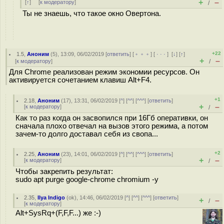
+
–
[
↑
] [
к модератору
]
/
Ты не знаешь, что такое окно Овертона.
+22
1.5
,
Аноним
(
5
), 13:09, 06/02/2019 [
ответить
] [
﹢﹢﹢
] [
· · ·
]
[
↓
] [
↑
]
+
–
[
к модератору
]
/
Для Chrome реализован режим экономии ресурсов. Он
активируется сочетанием клавиш Alt+F4.
+1
2.18
,
Аноним
(
17
), 13:31, 06/02/2019 [
^
] [
^^
] [
^^^
] [
ответить
]
+
–
[
к модератору
]
/
Как то раз когда он засвопился при 16Гб оперативки, он
сначала плохо отвечал на вызов этого режима, а потом
зачем-то долго доставал себя из свопа...
+2
2.25
,
Аноним
(
23
), 14:01, 06/02/2019 [
^
] [
^^
] [
^^^
] [
ответить
]
+
–
[
к модератору
]
/
Чтобы закрепить результат:
sudo apt purge google-chrome chromium -y
2.35
,
Ilya Indigo
(
ok
), 14:46, 06/02/2019 [
^
] [
^^
] [
^^^
] [
ответить
]
+
–
/
[
к модератору
]
Alt+SysRq+(F,F,F...) же :-)