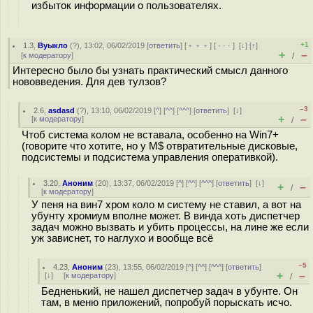
избыток информации о пользователях.
+1
1.3
,
Вуыкло
(
?
), 13:02, 06/02/2019 [
ответить
] [
﹢﹢﹢
] [
· · ·
]
[
↓
] [
↑
]
+
–
[
к модератору
]
/
Интересно было бы узнать практический смысл данного
нововведения. Для дев тулзов?
–3
2.6
,
asdasd
(
?
), 13:10, 06/02/2019 [
^
] [
^^
] [
^^^
] [
ответить
]
[
↓
]
+
–
[
к модератору
]
/
Чтоб система колом не вставала, особенно на Win7+
(говорите что хотите, но у M$ отвратительные дисковые,
подсистемы и подсистема управления оперативкой).
3.20
,
Аноним
(
20
), 13:37, 06/02/2019 [
^
] [
^^
] [
^^^
] [
ответить
]
[
↓
]
+
–
/
[
к модератору
]
У пеня на вин7 хром коло м систему не ставил, а вот на
убунту хромиум вполне может. В винда хоть диспетчер
задач можно вызвать и убить процессы, на лине же если
уж зависнет, то наглухо и вообще всё
–5
4.23
,
Аноним
(
23
), 13:55, 06/02/2019 [
^
] [
^^
] [
^^^
] [
ответить
]
+
–
[
↓
] [
к модератору
]
/
Бедненький, не нашел диспетчер задач в убунте. Он
там, в меню приложений, попробуй порыскать исчо.