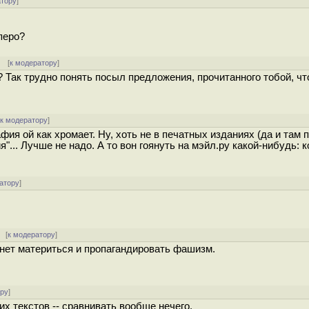
атору
]
перо?
[
к модератору
]
 Так трудно понять посыл предложения, прочитанного тобой, чт
[
к модератору
]
фия ой как хромает. Ну, хоть не в печатных изданиях (да и там п
... Лучше не надо. А то вон гоянуть на мэйл.ру какой-нибудь: к
атору
]
 [
к модератору
]
чнет материться и пропагандировать фашизм.
ору
]
х текстов -- сравнивать вообще нечего.