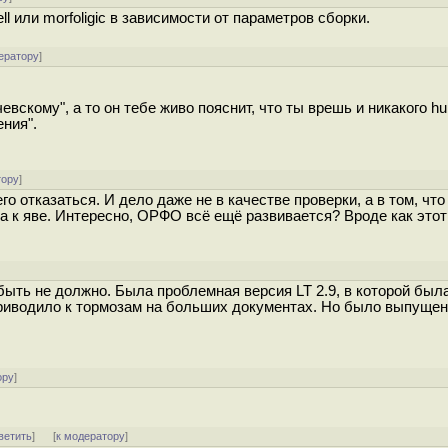
l или morfoligic в зависимости от параметров сборки.
ератору
]
вскому", а то он тебе живо пояснит, что ты врешь и никакого hun
ения".
тору
]
го отказаться. И дело даже не в качестве проверки, а в том, что
зка к яве. Интересно, ОРФО всё ещё развивается? Вроде как этот
ыть не должно. Была проблемная версия LT 2.9, в которой был
о приводило к тормозам на больших документах. Но было выпуще
ору
]
ветить
]
[
к модератору
]