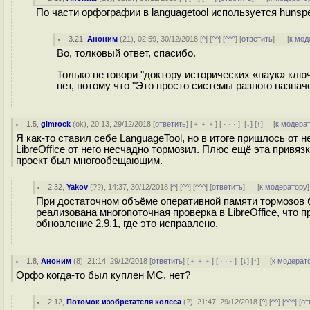
По части орфографии в languagetool используется hunspel
3.21
,
Аноним
(
21
), 02:59, 30/12/2018 [
^
] [
^^
] [
^^^
] [
ответить
]
[
к мод
Во, толковый ответ, спасибо.
Только не говори "доктору исторических «наук» ключе
нет, потому что "Это просто системы разного назнач
1.5
,
gimrock
(
ok
), 20:13, 29/12/2018 [
ответить
] [
﹢﹢﹢
] [
· · ·
]
[
↓
] [
↑
] [
к модера
Я как-то ставил себе LanguageTool, но в итоге пришлось от не
LibreOffice от него несчадно тормозил. Плюс ещё эта привя
проект был многообещающим.
2.32
,
Yakov
(
??
), 14:37, 30/12/2018 [
^
] [
^^
] [
^^^
] [
ответить
]
[
к модератору
]
При достаточном объёме оперативной памяти тормозов б
реализована многопоточная проверка в LibreOffice, чт
обновление 2.9.1, где это исправлено.
1.8
,
Аноним
(
8
), 21:14, 29/12/2018 [
ответить
] [
﹢﹢﹢
] [
· · ·
]
[
↓
] [
↑
] [
к модерат
Орфо когда-то был куплен МС, нет?
2.12
,
Потомок изобретателя колеса
(
?
), 21:47, 29/12/2018 [
^
] [
^^
] [
^^^
] [
от