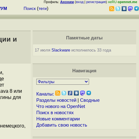
Профиль:
Аноним
(
вход
|
регистрация
)
неRU
opennet.me
РУМ
Поиск
(
теги
)
ции и
Памятные даты
17 июля
Slackware
исполнилось 33 года
Навигация
и,
де
ет
ava 8 или
Каналы:
гины для
Разделы новостей
|
Сводные
Что нового на OpenNet
Поиск в новостях
Новые комментарии
Добавить свою новость
немецкого,