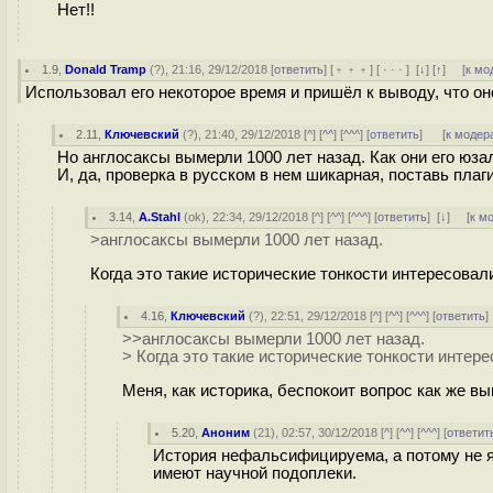
Нет!!
1.9
,
Donald Tramp
(
?
), 21:16, 29/12/2018 [
ответить
] [
﹢﹢﹢
] [
· · ·
]
[
↓
] [
↑
] [
к мо
Использовал его некоторое время и пришёл к выводу, что он
2.11
,
Ключевский
(
?
), 21:40, 29/12/2018 [
^
] [
^^
] [
^^^
] [
ответить
]
[
к модер
Но англосаксы вымерли 1000 лет назад. Как они его юза
И, да, проверка в русском в нем шикарная, поставь плаг
3.14
,
A.Stahl
(
ok
), 22:34, 29/12/2018 [
^
] [
^^
] [
^^^
] [
ответить
]
[
↓
] [
к м
>англосаксы вымерли 1000 лет назад.
Когда это такие исторические тонкости интересова
4.16
,
Ключевский
(
?
), 22:51, 29/12/2018 [
^
] [
^^
] [
^^^
] [
ответить
>>англосаксы вымерли 1000 лет назад.
> Когда это такие исторические тонкости интер
Меня, как историка, беспокоит вопрос как же в
5.20
,
Аноним
(
21
), 02:57, 30/12/2018 [
^
] [
^^
] [
^^^
] [
ответит
История нефальсифицируема, а потому не я
имеют научной подоплеки.