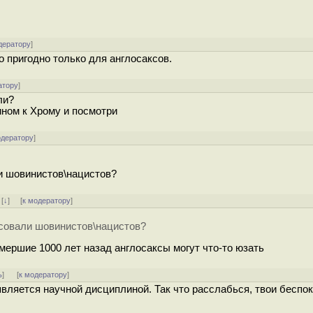
дератору
]
о пригодно только для англосаксов.
атору
]
ли?
ином к Хрому и посмотри
одератору
]
ли шовинистов\нацистов?
]
[
↓
] [
к модератору
]
есовали шовинистов\нацистов?
ымершие 1000 лет назад англосаксы могут что-то юзать
ь
]
[
к модератору
]
вляется научной дисциплиной. Так что расслабься, твои беспок