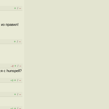
+
–
/
 из правил!
+
–
/
+
–
/
–2
я с hunspell?
+
–
/
+3
+
–
/
+
–
/
+1