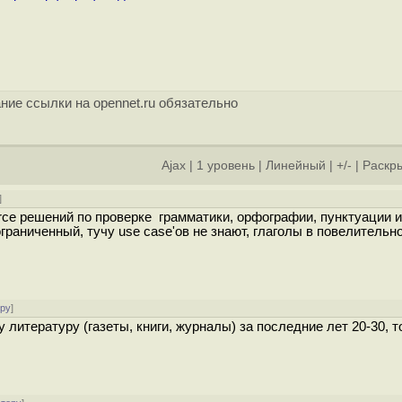
ние ссылки на opennet.ru обязательно
Ajax
|
1 уровень
|
Линейный
|
+/-
|
Раскры
]
ce решений по проверке грамматики, орфографии, пунктуации и 
граниченный, тучу use case'ов не знают, глаголы в повелительн
ору
]
 литературу (газеты, книги, журналы) за последние лет 20-30, то