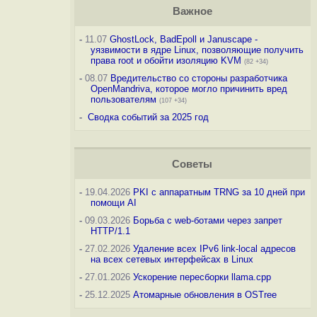
Важное
-
11.07
GhostLock, BadEpoll и Januscape -
уязвимости в ядре Linux, позволяющие получить
права root и обойти изоляцию KVM
(82 +34)
-
08.07
Вредительство со стороны разработчика
OpenMandriva, которое могло причинить вред
пользователям
(107 +34)
-
Сводка событий за 2025 год
Советы
-
19.04.2026
PKI с аппаратным TRNG за 10 дней при
помощи AI
-
09.03.2026
Борьба с web-ботами через запрет
HTTP/1.1
-
27.02.2026
Удаление всех IPv6 link-local адресов
на всех сетевых интерфейсах в Linux
-
27.01.2026
Ускорение пересборки llama.cpp
-
25.12.2025
Атомарные обновления в OSTree