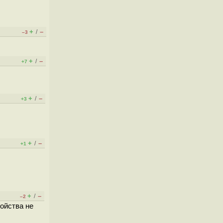
+
–
/
–3
+
–
/
+7
+
–
/
+3
+
–
/
+1
+
–
/
–2
ойства не