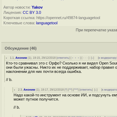
Автор новости:
Yakov
Лицензия:
CC BY 3.0
Короткая ссылка: https://opennet.ru/49874-languagetool
Ключевые слова:
languagetool
При перепечатке указа
Обсуждение
(46)
1.1
,
Аноним
(
1
), 19:15, 29/12/2018 [
ответить
] [
﹢﹢﹢
] [
· · ·
]
[
↓
] [
к модератору
Кто-то сравнивал это с Орфо? Сколько я ни видел Open Sour
они были ужасны. Никто их не поддерживает, набор правил о
наклонении для них почти всегда ошибка.
// b.
2.3
,
Аноним
(
1
), 19:17, 29/12/2018 [
^
] [
^^
] [
^^^
] [
ответить
]
[
↓
] [
к модерат
Надо какой-то инструмент на основе ИИ, и подсунуть ему
может путное получится.
// b.