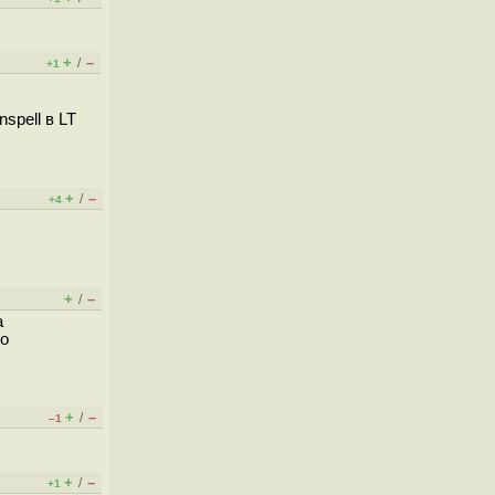
+
–
/
+1
spell в LT
+
–
/
+4
+
–
/
а
но
+
–
/
–1
+
–
/
+1