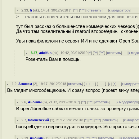
2.33
,
fi
(
ok
), 14:51, 30/12/2018 [
^
] [
^^
] [
^^^
] [
ответить
]
[
к модератору
]
> …глаголы в повелительном наклонении для них почти 
тут был рассказ о большенстве коммерческих чекеров ))
Да что там повелительный глагол! второе/един. склонение
Увы пока филологи не освоят ИИ и не сделают Open Sou
3.47
,
adolfus
(
ok
), 10:42, 02/01/2019 [
^
] [
^^
] [
^^^
] [
ответить
]
[
к мод
Розенталь Вам в помощь.
1.2
,
Аноним
(
2
), 19:17, 29/12/2018 [
ответить
] [
﹢﹢﹢
] [
· · ·
]
[
↓
] [
↑
] [
к модерат
Выглядит многообещающе. И сразу вопрос (проект вижу впервы
2.6
,
Аноним
(
6
), 21:12, 29/12/2018 [
^
] [
^^
] [
^^^
] [
ответить
]
[
к модератору
В open/libreoffice сабж отвечает только за проверку грам
2.7
,
Ключевский
(
?
), 21:12, 29/12/2018 [
^
] [
^^
] [
^^^
] [
ответить
]
[
к модера
hunspell где-то нервно курит в коридоре. Это просто сис
2.19
,
Аноним
(
19
), 02:57, 30/12/2018 [
^
] [
^^
] [
^^^
] [
ответить
]
[
к модерато