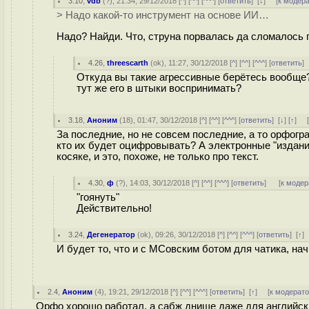
3.10
,
vdb
(
?
), 21:34, 29/12/2018 [
^
] [
^^
] [
^^^
] [
ответить
]
[
↓
] [
к модер
> Надо какой-то инструмент на основе ИИ…
Надо? Найди. Что, струна порвалась да сломалось 
4.26
,
threescarth
(
ok
), 11:27, 30/12/2018 [
^
] [
^^
] [
^^^
] [
ответить
]
Откуда вы такие агрессивные берётесь вообще?
тут же его в штыки воспринимать?
3.18
,
Аноним
(
18
), 01:47, 30/12/2018 [
^
] [
^^
] [
^^^
] [
ответить
]
[
↓
] [
↑
] 
За последние, но не совсем последние, а то орфогра
кто их будет оцифровывать? А электронные "издания"
косяке, и это, похоже, не только про текст.
4.30
,
ф
(
?
), 14:03, 30/12/2018 [
^
] [
^^
] [
^^^
] [
ответить
]
[
к модер
"гоянуть"
Действительно!
3.24
,
Дегенератор
(
ok
), 09:26, 30/12/2018 [
^
] [
^^
] [
^^^
] [
ответить
]
[
↑
]
И будет то, что и с МСовским ботом для чатика, на
2.4
,
Аноним
(
4
), 19:21, 29/12/2018 [
^
] [
^^
] [
^^^
] [
ответить
]
[
↑
] [
к модерат
Орфо хорошо работал, а сабж днище даже для английски