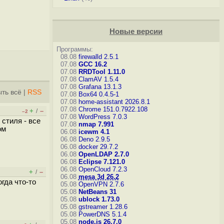
Новые версии
Программы:
08.08
firewalld 2.5.1
07.08
GCC 16.2
07.08
RRDTool 1.11.0
07.08
ClamAV 1.5.4
07.08
Grafana 13.1.3
ть всё
|
RSS
07.08
Box64 0.4.5-1
07.08
home-assistant 2026.8.1
07.08
Chrome 151.0.7922.108
+
–
/
–2
07.08
WordPress 7.0.3
стиля - все
07.08
nmap 7.991
ом
06.08
icewm 4.1
06.08
Deno 2.9.5
06.08
docker 29.7.2
06.08
OpenLDAP 2.7.0
06.08
Eclipse 7.121.0
06.08
OpenCloud 7.2.3
+
–
/
06.08
mesa 3d 26.2
гда что-то
05.08
OpenVPN 2.7.6
05.08
NetBeans 31
05.08
ublock 1.73.0
05.08
gstreamer 1.28.6
05.08
PowerDNS 5.1.4
05.08
node.js 26.7.0