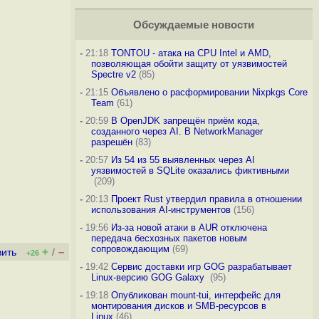
Обсуждаемые новости
-
21:18
TONTOU - атака на CPU Intel и AMD,
позволяющая обойти защиту от уязвимостей
Spectre v2
(85)
-
21:15
Объявлено о расформировании Nixpkgs Core
Team
(61)
-
20:59
В OpenJDK запрещён приём кода,
созданного через AI. В NetworkManager
разрешён
(83)
-
20:57
Из 54 из 55 выявленных через AI
уязвимостей в SQLite оказались фиктивными
(209)
-
20:13
Проект Rust утвердил правила в отношении
использования AI-инструментов
(156)
-
19:56
Из-за новой атаки в AUR отключена
передача бесхозных пакетов новым
сопровождающим
(69)
+
–
вить
/
+26
-
19:42
Сервис доставки игр GOG разрабатывает
Linux-версию GOG Galaxy
(95)
-
19:18
Опубликован mount-tui, интерфейс для
монтирования дисков и SMB-ресурсов в
Linux
(46)