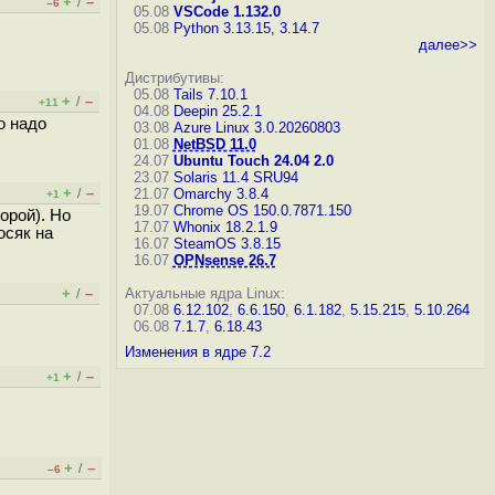
+
–
/
–6
05.08
VSCode 1.132.0
05.08
Python 3.13.15, 3.14.7
далее>>
Дистрибутивы:
05.08
Tails 7.10.1
+
–
/
+11
04.08
Deepin 25.2.1
о надо
03.08
Azure Linux 3.0.20260803
01.08
NetBSD 11.0
24.07
Ubuntu Touch 24.04 2.0
23.07
Solaris 11.4 SRU94
+
–
/
21.07
Omarchy 3.8.4
+1
19.07
Chrome OS 150.0.7871.150
орой). Но
17.07
Whonix 18.2.1.9
осяк на
16.07
SteamOS 3.8.15
16.07
OPNsense 26.7
+
–
Актуальные ядра Linux:
/
07.08
6.12.102
,
6.6.150
,
6.1.182
,
5.15.215
,
5.10.264
06.08
7.1.7
,
6.18.43
Изменения в ядре 7.2
+
–
/
+1
+
–
/
–6