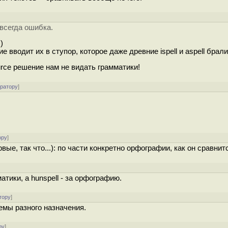
всегда ошибка.
)
 вводит их в ступор, которое даже древние ispell и aspell брали
rce решение нам не видать грамматики!
ератору
]
ору
]
е, так что...): по части конкретно орфографии, как он сравнитс
]
матики, а hunspell - за орфографию.
тору
]
темы разного назначения.
ру
]