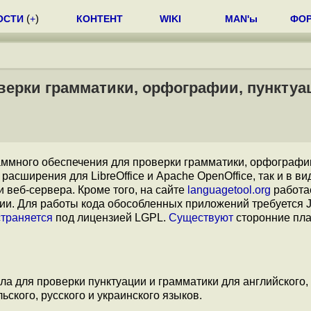
ОСТИ
(
+
)
КОНТЕНТ
WIKI
MAN'ы
ФО
оверки грамматики, орфографии, пунктуа
аммного обеспечения для проверки грамматики, орфографи
расширения для LibreOffice и Apache OpenOffice, так и в ви
 веб-сервера. Кроме того, на сайте
languagetool.org
работа
и. Для работы кода обособленных приложений требуется J
траняется
под лицензией LGPL.
Существуют
сторонние пла
 для проверки пунктуации и грамматики для английского, 
ьского, русского и украинского языков.