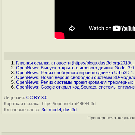
Главная ссылка к новости (
https://blogs.dust3d.org/2018/...
OpenNews: Выпуск открытого игрового движка Godot 3.0
OpenNews: Релиз свободного игрового движка Urho3D 1.
OpenNews: Новая версия свободной системы 3D-моделир
OpenNews: Релиз системы проектирования трёхмерных и
OpenNews: Google открыл код Seuratо, системы оптими
Лицензия:
CC BY 3.0
Короткая ссылка: https://opennet.ru/49694-3d
Ключевые слова:
3d
,
model
,
dust3d
При перепечатке указа