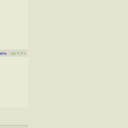
+
–
вить
/
+21