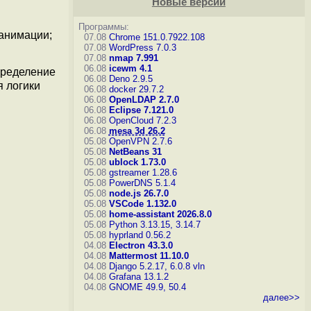
Новые версии
Программы:
 анимации;
07.08
Chrome 151.0.7922.108
07.08
WordPress 7.0.3
07.08
nmap 7.991
06.08
icewm 4.1
пределение
06.08
Deno 2.9.5
я логики
06.08
docker 29.7.2
06.08
OpenLDAP 2.7.0
06.08
Eclipse 7.121.0
06.08
OpenCloud 7.2.3
06.08
mesa 3d 26.2
05.08
OpenVPN 2.7.6
05.08
NetBeans 31
05.08
ublock 1.73.0
05.08
gstreamer 1.28.6
05.08
PowerDNS 5.1.4
05.08
node.js 26.7.0
05.08
VSCode 1.132.0
05.08
home-assistant 2026.8.0
05.08
Python 3.13.15, 3.14.7
05.08
hyprland 0.56.2
04.08
Electron 43.3.0
04.08
Mattermost 11.10.0
04.08
Django 5.2.17, 6.0.8
vln
04.08
Grafana 13.1.2
04.08
GNOME 49.9, 50.4
далее>>