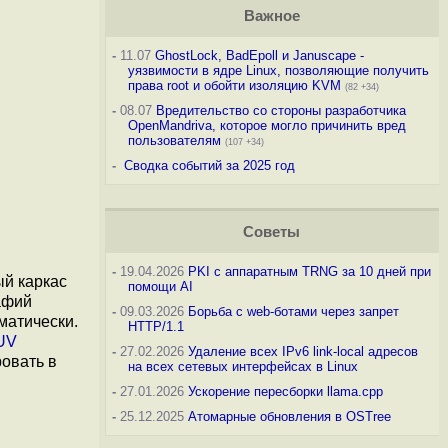
Важное
-
11.07
GhostLock, BadEpoll и Januscape -
уязвимости в ядре Linux, позволяющие получить
права root и обойти изоляцию KVM
(82 +34)
-
08.07
Вредительство со стороны разработчика
OpenMandriva, которое могло причинить вред
пользователям
(107 +34)
-
Сводка событий за 2025 год
Советы
-
19.04.2026
PKI с аппаратным TRNG за 10 дней при
ый каркас
помощи AI
афий
-
09.03.2026
Борьба с web-ботами через запрет
матически.
HTTP/1.1
UV
-
27.02.2026
Удаление всех IPv6 link-local адресов
овать в
на всех сетевых интерфейсах в Linux
-
27.01.2026
Ускорение пересборки llama.cpp
-
25.12.2025
Атомарные обновления в OSTree