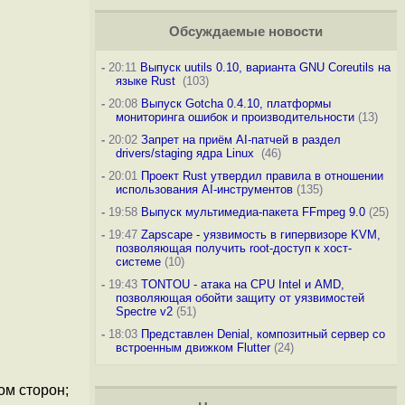
Обсуждаемые новости
-
20:11
Выпуск uutils 0.10, варианта GNU Coreutils на
языке Rust
(103)
-
20:08
Выпуск Gotcha 0.4.10, платформы
мониторинга ошибок и производительности
(13)
-
20:02
Запрет на приём AI-патчей в раздел
drivers/staging ядра Linux
(46)
-
20:01
Проект Rust утвердил правила в отношении
использования AI-инструментов
(135)
-
19:58
Выпуск мультимедиа-пакета FFmpeg 9.0
(25)
-
19:47
Zapscape - уязвимость в гипервизоре KVM,
позволяющая получить root-доступ к хост-
системе
(10)
-
19:43
TONTOU - атака на CPU Intel и AMD,
позволяющая обойти защиту от уязвимостей
Spectre v2
(51)
-
18:03
Представлен Denial, композитный сервер со
встроенным движком Flutter
(24)
ом сторон;