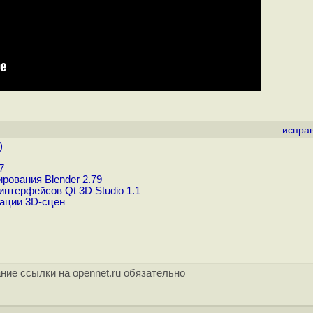
испра
)
7
ования Blender 2.79
нтерфейсов Qt 3D Studio 1.1
зации 3D-сцен
ние ссылки на opennet.ru обязательно