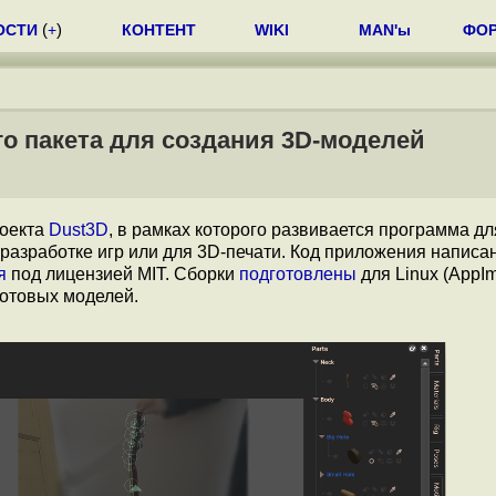
ОСТИ
(
+
)
КОНТЕНТ
WIKI
MAN'ы
ФО
го пакета для создания 3D-моделей
роекта
Dust3D
, в рамках которого развивается программа д
разработке игр или для 3D-печати. Код приложения написа
я
под лицензией MIT. Сборки
подготовлены
для Linux (AppIm
готовых моделей.