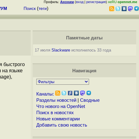
Профиль:
Аноним
(
вход
|
регистрация
)
неRU
opennet.me
РУМ
Поиск
(
теги
)
Памятные даты
17 июля
Slackware
исполнилось 33 года
ля быстрого
н на языке
Навигация
age),
Каналы:
Разделы новостей
|
Сводные
Что нового на OpenNet
Поиск в новостях
Новые комментарии
Добавить свою новость