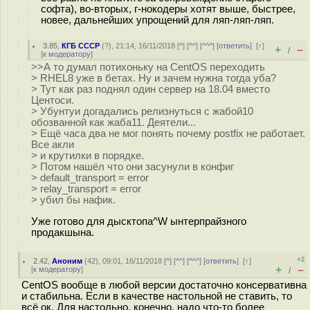
софта), во-вторых, г-нокодеры хотят выше, быстрее,
новее, дальнейших упрощений для ляп-ляп-ляп.
3.85
,
КГБ СССР
(
?
), 21:14, 16/11/2018 [
^
] [
^^
] [
^^^
] [
ответить
]
[
↑
]
+
–
/
[
к модератору
]
>>А то думал потихоньку на CentOS переходить
> RHEL8 уже в бетах. Ну и зачем нужна тогда уба?
> Тут как раз поднял один сервер на 18.04 вместо
Центоси.
> Убунтуи догадались релизнуться с жабой10
обозванной как жаба11. Деятели...
> Ещё часа два не мог понять почему postfix не работает.
Все акли
> и крутилки в порядке.
> Потом нашёл что они засунули в конфиг
> default_transport = error
> relay_transport = error
> убил бы нафик.
Уже готово для дысктопа^W ынтерпрайзного
продакшына.
+2
2.42
,
Аноним
(
42
), 09:01, 16/11/2018 [
^
] [
^^
] [
^^^
] [
ответить
]
[
↑
]
+
–
[
к модератору
]
/
CentOS вообще в любой версии достаточно консервативна
и стабильна. Если в качестве настольной не ставить, то
всё ок. Для настольно, конечно, надо что-то более