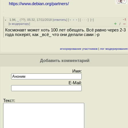
https://www.debian.org/partners/
–1
1.94
,
_
(
??
), 05:32, 17/11/2018 [
ответить
] [
﹢﹢﹢
] [
· · ·
]
[
↑
]
+
–
[
к модератору
]
/
Космонавт может хоть 100 лет обещать. Всё равно через 2-3
года похерят, как _всё_ что они делали сами :-р
игнорирование участников
|
лог модерирования
Добавить комментарий
Имя:
E-Mail:
Текст: