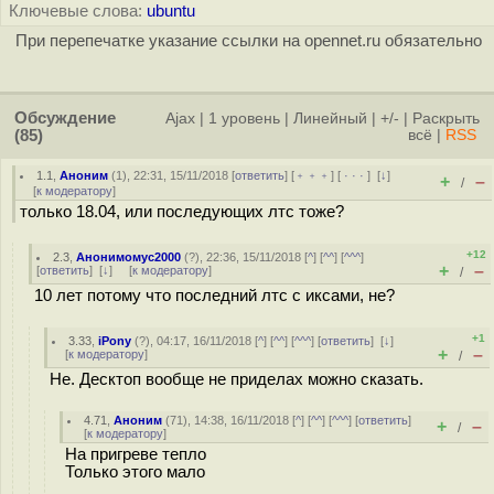
Ключевые слова:
ubuntu
При перепечатке указание ссылки на opennet.ru обязательно
Обсуждение
Ajax
|
1 уровень
|
Линейный
|
+/-
|
Раскрыть
(85)
всё
|
RSS
1.1
,
Аноним
(
1
), 22:31, 15/11/2018 [
ответить
] [
﹢﹢﹢
] [
· · ·
]
[
↓
]
+
–
/
[
к модератору
]
только 18.04, или последующих лтс тоже?
+12
2.3
,
Анонимомус2000
(
?
), 22:36, 15/11/2018 [
^
] [
^^
] [
^^^
]
+
–
[
ответить
]
[
↓
] [
к модератору
]
/
10 лет потому что последний лтс с иксами, не?
+1
3.33
,
iPony
(
?
), 04:17, 16/11/2018 [
^
] [
^^
] [
^^^
] [
ответить
]
[
↓
]
+
–
[
к модератору
]
/
Не. Десктоп вообще не приделах можно сказать.
4.71
,
Аноним
(
71
), 14:38, 16/11/2018 [
^
] [
^^
] [
^^^
] [
ответить
]
+
–
/
[
к модератору
]
На пригреве тепло
Только этого мало