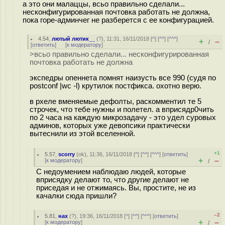
а это они малаццы, всьо правильно сделали...
несконфигурированная почтовка работать не должна,
пока горе-админчег не разберется с ее конфигурацией.
4.54
,
лютый лютик__
(
?
), 11:31, 16/11/2018 [
^
] [
^^
] [
^^^
]
+
–
/
[
ответить
]
[
к модератору
]
>всьо правильно сделали... несконфигурированная
почтовка работать не должна
экспедры опеннета помнят наизусть все 990 (судя по
postconf |wc -l) крутилок постфикса. охотно верю.
в рхеле вменяемые дефолты, раскомментил те 5
строчек, что тебе нужны и полетел. а вприсядр0чить
по 2 часа на каждую микрозадачу - это удел суровых
админов, которых уже девопсики практически
вытеснили из этой вселенной.
+1
5.57
,
scorry
(
ok
), 11:36, 16/11/2018 [
^
] [
^^
] [
^^^
] [
ответить
]
+
–
[
к модератору
]
/
С недоумением наблюдаю людей, которые
вприсядку делают то, что другие делают не
приседая и не отжимаясь. Вы, простите, не из
качалки сюда пришли?
–2
5.81
,
нах
(
?
), 19:36, 16/11/2018 [
^
] [
^^
] [
^^^
] [
ответить
]
+
–
[
к модератору
]
/