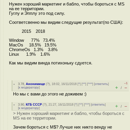
Нужен хороший маркетинг и бабло, чтобы бороться с MS
на ее территории.
Гуглу и Эпплу это под силу.
Соответсвенно мы видим следущие результат(по США):
2015 2018
Window 77% 73.4%
MacOs 18.5% 19.5%
ChromeOs 1.3% 3.8%
Linux 1.9% 1.6%
Как мы видим винда потихоньку сдуется.
–1
3.78
,
Анонимище
(
?
), 18:02, 16/11/2018 [
^
] [
^^
] [
^^^
] [
ответить
]
+
–
[
к модератору
]
/
Но мы с вами до этого не доживем :)
3.90
,
КГБ СССР
(
?
), 21:27, 16/11/2018 [
^
] [
^^
] [
^^^
] [
ответить
]
+
–
/
[
к модератору
]
> Нужен хороший маркетинг и бабло, чтобы бороться с
MS на ее территории.
Зачем бороться с M$? Лучше них никто венду не