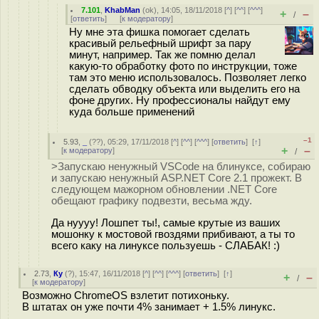
7.101
,
KhabMan
(
ok
), 14:05, 18/11/2018 [
^
] [
^^
] [
^^^
]
+
–
/
[
ответить
]
[
к модератору
]
Ну мне эта фишка помогает сделать
красивый рельефный шрифт за пару
минут, например. Так же помню делал
какую-то обработку фото по инструкции, тоже
там это меню использовалось. Позволяет легко
сделать обводку объекта или выделить его на
фоне других. Ну профессионалы найдут ему
куда больше применений
–1
5.93
,
_
(
??
), 05:29, 17/11/2018 [
^
] [
^^
] [
^^^
] [
ответить
]
[
↑
]
+
–
[
к модератору
]
/
>Запускаю ненужный VSCode на блинуксе, собираю
и запускаю ненужный ASP.NET Core 2.1 прожект. В
следующем мажорном обновлении .NET Core
обещают графику подвезти, весьма жду.
Да нуууу! Лошпет ты!, самые крутые из ваших
мошонку к мостовой гвоздями прибивают, а ты то
всего каку на линуксе пользуешь - СЛАБАК! :)
2.73
,
Ку
(
?
), 15:47, 16/11/2018 [
^
] [
^^
] [
^^^
] [
ответить
]
[
↑
]
+
–
/
[
к модератору
]
Возможно ChromeOS взлетит потихоньку.
В штатах он уже почти 4% занимает + 1.5% линукс.