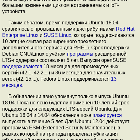
большим жизненным циклом встраиваемых и IoT-
устройств.
Таким образом, время поддержки Ubuntu 18.04
сравнялось с промышленными дистрибутивами
Red Hat
Enterprise Linux
и
SUSE Linux
, которые поддерживаются
10 лет (не считая расширенного трёхлетнего
дополнительного сервиса для RHEL). Срок поддержки
Debian GNU/Linux с учётом
программы
расширенной
LTS-поддержки составляет 5 лет. Выпуски openSUSE
поддерживаются
18 месяцев для промежуточных
версий (42.1, 42.2,...) и 36 месяцев для значительных
веток (42, 15,...). Fedora Linux поддерживается
13
месяцев
.
В объявлении явно упомянут только выпуск Ubuntu
18.04. Пока не ясно будет ли применён 10-летний срок
поддержки для следующих LTS-версий Ubuntu. Для
Ubuntu 16.04 и 14.04 обновления пока
планируется
выпускать в течение 5 лет. Для Ubuntu 12.04 действует
программа ESM (Extended Security Maintenance), в
рамках которой на три года продлена публикация