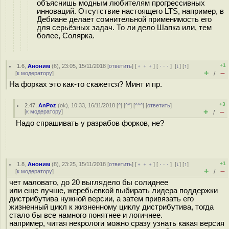
объяснишь модным любителям прогрессивных
инноваций. Отсутствие настоящего LTS, например, в
Дебиане делает сомнительной применимость его
для серьёзных задач. То ли дело Шапка или, тем
более, Солярка.
+1
1.6
,
Аноним
(
6
), 23:05, 15/11/2018 [
ответить
] [
﹢﹢﹢
] [
· · ·
]
[
↓
] [
↑
]
+
–
[
к модератору
]
/
На форках это как-то скажется? Минт и пр.
+3
2.47
,
AnPoz
(
ok
), 10:33, 16/11/2018 [
^
] [
^^
] [
^^^
] [
ответить
]
+
–
[
к модератору
]
/
Надо спрашивать у разрабов форков, не?
+1
1.8
,
Аноним
(
8
), 23:25, 15/11/2018 [
ответить
] [
﹢﹢﹢
] [
· · ·
]
[
↓
] [
↑
]
+
–
[
к модератору
]
/
чет маловато, до 20 выглядело бы солиднее
или еще лучше, жеребьевкой выбирать лидера поддержки
дистрибутива нужной версии, а затем привязать его
жизненный цикл к жизненному циклу дистрибутива, тогда
стало бы все намного понятнее и логичнее.
например, читая некрологи можно сразу узнать какая версия