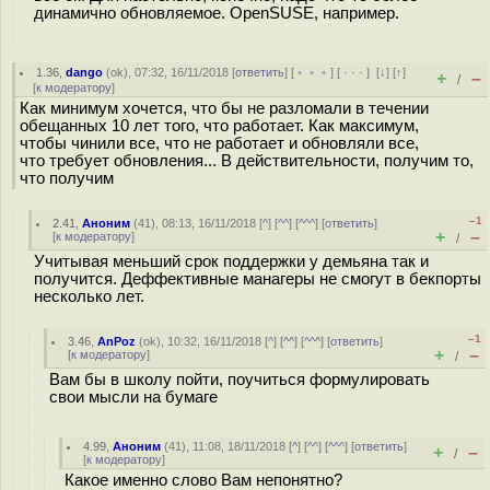
динамично обновляемое. OpenSUSE, например.
1.36
,
dango
(
ok
), 07:32, 16/11/2018 [
ответить
] [
﹢﹢﹢
] [
· · ·
]
[
↓
] [
↑
]
+
–
/
[
к модератору
]
Как минимум хочется, что бы не разломали в течении
обещанных 10 лет того, что работает. Как максимум,
чтобы чинили все, что не работает и обновляли все,
что требует обновления... В действительности, получим то,
что получим
–1
2.41
,
Аноним
(
41
), 08:13, 16/11/2018 [
^
] [
^^
] [
^^^
] [
ответить
]
+
–
[
к модератору
]
/
Учитывая меньший срок поддержки у демьяна так и
получится. Деффективные манагеры не смогут в бекпорты
несколько лет.
–1
3.46
,
AnPoz
(
ok
), 10:32, 16/11/2018 [
^
] [
^^
] [
^^^
] [
ответить
]
+
–
[
к модератору
]
/
Вам бы в школу пойти, поучиться формулировать
свои мысли на бумаге
4.99
,
Аноним
(
41
), 11:08, 18/11/2018 [
^
] [
^^
] [
^^^
] [
ответить
]
+
–
/
[
к модератору
]
Какое именно слово Вам непонятно?