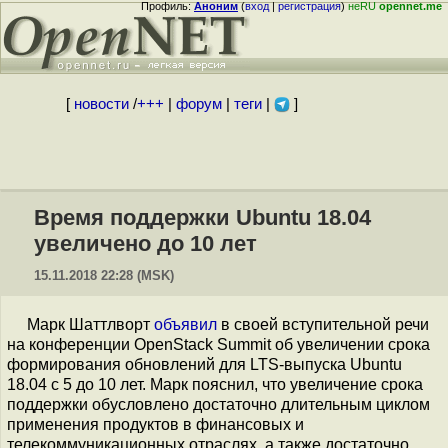
Профиль:
Аноним
(
вход
|
регистрация
)
неRU
opennet.me
[
новости
/
+++
|
форум
|
теги
|
]
Время поддержки Ubuntu 18.04
увеличено до 10 лет
15.11.2018 22:28 (MSK)
Марк Шаттлворт
объявил
в своей вступительной речи
на конференции OpenStack Summit об увеличении срока
формирования обновлений для LTS-выпуска Ubuntu
18.04 с 5 до 10 лет. Марк пояснил, что увеличение срока
поддержки обусловлено достаточно длительным циклом
применения продуктов в финансовых и
телекоммуникационных отраслях, а также достаточно