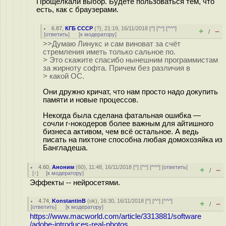
Прощелкали выбор. Будете пользоваться тем, что
есть, как с браузерами.
6.87
,
КГБ СССР
(
?
), 21:19, 16/11/2018 [
^
] [
^^
] [
^^^
]
+
–
/
[
ответить
]
[
к модератору
]
>>Думаю Линукс и сам виноват за счёт
стремления иметь только сальное по.
> Это скажите спасибо нынешним программистам
за жирноту софта. Причем без различия в
> какой ОС.
Они дружно кричат, что нам просто надо докупить
памяти и новые процессов.
Некогда была сделана фатальная ошибка —
сочли г-нокодеров более важным для айтишного
бизнеса активом, чем всё остальное. А ведь
писать на пихтоне способна любая домохозяйка из
Бангладеша.
4.60
,
Аноним
(
60
), 11:48, 16/11/2018 [
^
] [
^^
] [
^^^
] [
ответить
]
+
–
/
[
↑
] [
к модератору
]
Эффекты -- нейросетями.
4.74
,
KonstantinB
(
ok
), 16:30, 16/11/2018 [
^
] [
^^
] [
^^^
]
+
–
/
[
ответить
]
[
к модератору
]
https://www.macworld.com/article/3313881/software
/adobe-introduces-real-photos