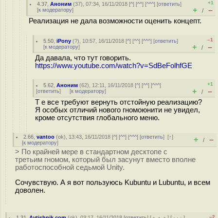
+1
4.37
,
Аноним
(
37
), 07:34, 16/11/2018 [
^
] [
^^
] [
^^^
] [
ответить
]
+
–
[
к модератору
]
/
Реализация не дала возможности оценить концепт.
–1
5.50
,
iPony
(
?
), 10:57, 16/11/2018 [
^
] [
^^
] [
^^^
] [
ответить
]
+
–
[
к модератору
]
/
Да давала, что тут говорить.
https://www.youtube.com/watch?v=SdBeFolhfGE
+1
5.62
,
Аноним
(
62
), 12:11, 16/11/2018 [
^
] [
^^
] [
^^^
]
+
–
[
ответить
]
[
к модератору
]
/
Т е все требуют вернуть отстойную реализацию?
Я особых отличий нового гномоюнити не увидел,
кроме отсутствия глобального меню.
2.66
,
vantoo
(
ok
), 13:43, 16/11/2018 [
^
] [
^^
] [
^^^
] [
ответить
]
[
↑
]
+
–
/
[
к модератору
]
> По крайней мере в стандартном десктопе с
третьим гномом, который был засунут вместо вполне
работоспособной седьмой Unity.
Сочувствую. А я вот пользуюсь Kubuntu и Lubuntu, и всем
доволен.
–2
1.31
,
Aytishnik.com
(
ok
), 03:17, 16/11/2018 [
ответить
] [
﹢﹢﹢
] [
· · ·
]