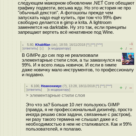
следующем мажорном обновлении .NET Core обещают
графику подвезти, весьма жду. Но это история не про
"обычный декстоп". А фотошопы прежде чем
запускать надо ещё купить, при том что 99% фич
свободно делается в gimp и krita. А lightroom
заменяется на darktable. Ну это так, если принципы
запрещают вертеть всё ненативное под Wine.
–1
5.80
,
KhabMan
(
ok
), 18:59, 16/11/2018 [
^
] [
^^
] [
^^^
]
+
–
[
ответить
]
[
↓
] [
к модератору
]
/
В GIMPe до сих пор не реализовали
элементарные стили слоя, а ты замахнулся на
99%. И я всего лишь новичок. И если в гимпе
даже новичку мало инструментов, то профессионалу
и подавно.
6.100
,
Неанонимус
(
?
), 13:28, 18/11/2018 [
^
] [
^^
] [
^^^
]
+
–
/
[
ответить
]
[
к модератору
]
> элементарные стили слоя
Это что за? Больше 10 лет пользуюсь GIMP
(правда, я не профессиональный дизигнёр, просто
иногда решаю свои задачи, связанные с растром),
ни разу такого термина не слышал даже и с
необходимостью в нем не сталкивался. Как и 99%
пользователей, я полагаю.