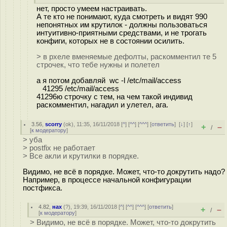
нет, просто умеем настраивать.
А те кто не понимают, куда смотреть и видят 990
непонятных им крутилок - должны пользоваться
интуитивно-приятными средствами, и не трогать
конфиги, которых не в состоянии осилить.
> в рхеле вменяемые дефолты, раскомментил те 5
строчек, что тебе нужны и полетел
а я потом добавляй wc -l /etc/mail/access
41295 /etc/mail/access
41296ю строчку с тем, на чем такой индивид
раскомментил, нагадил и улетел, ага.
3.56
,
scorry
(
ok
), 11:35, 16/11/2018 [
^
] [
^^
] [
^^^
] [
ответить
]
[
↓
] [
↑
]
+
–
/
[
к модератору
]
> уба
> postfix не работает
> Все акли и крутилки в порядке.
Видимо, не всё в порядке. Может, что-то докрутить надо?
Например, в процессе начальной конфигурации
постфикса.
4.82
,
нах
(
?
), 19:39, 16/11/2018 [
^
] [
^^
] [
^^^
] [
ответить
]
+
–
/
[
к модератору
]
> Видимо, не всё в порядке. Может, что-то докрутить