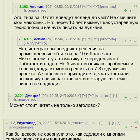
+1
3.102
,
Аноним
(
102
), 08:53, 19/11/2018 [
^
] [
^^
] [
^^^
] [
ответить
]
+
–
[
↑
] [
к модератору
]
/
Ага, типа за 10 лет доведут вяленд до ума? Не смешите
мои макосины. Его через 10 лет выкинут как устаревшую
технологию и начнуть писать на вулкане.
4.105
,
debian
(
ok
), 15:46, 30/11/2018 [
^
] [
^^
] [
^^^
] [
ответить
]
+
–
/
[
к модератору
]
Нет, интеграторы внедряют решения на
промышленные объекты на 10 и более лет.
Никто потом эту автоматику не переделывает.
Работает и ладно. Но бывает возникают проблемы и
хорошо, когда их можно решить на 7-8 году жизни
проекта. А чаще всего приходится делать костыли,
поскольку новых пакетов нет и в старую систему
ничего не подходит.
2.104
,
Дмитрий
(
??
), 10:25, 24/11/2018 [
^
] [
^^
] [
^^^
] [
ответить
]
[
↑
]
+
–
/
[
к модератору
]
Может стоит читать не только заголовок?
+1
1.2
,
Убунтовод
(
?
), 22:32, 15/11/2018 [
ответить
] [
﹢﹢﹢
] [
· · ·
]
[
↓
] [
↑
]
+
–
[
к модератору
]
/
Как бы вскоре не свернули это, как сделали с многими
своими проектами и инициативами