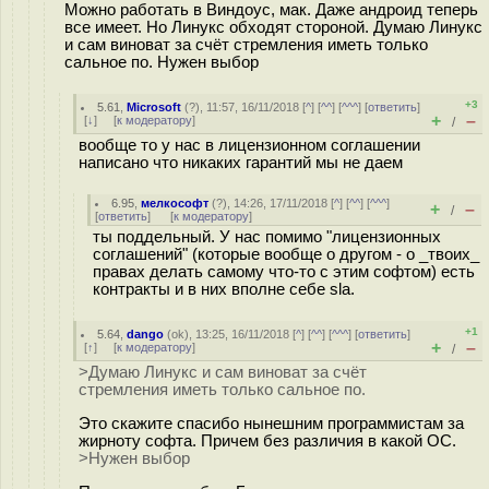
Можно работать в Виндоус, мак. Даже андроид теперь
все имеет. Но Линукс обходят стороной. Думаю Линукс
и сам виноват за счёт стремления иметь только
сальное по. Нужен выбор
+3
5.61
,
Microsoft
(
?
), 11:57, 16/11/2018 [
^
] [
^^
] [
^^^
] [
ответить
]
+
–
[
↓
] [
к модератору
]
/
вообще то у наc в лицензионном соглашении
написано что никаких гарантий мы не даем
6.95
,
мелкософт
(
?
), 14:26, 17/11/2018 [
^
] [
^^
] [
^^^
]
+
–
/
[
ответить
]
[
к модератору
]
ты поддельный. У нас помимо "лицензионных
соглашений" (которые вообще о другом - о _твоих_
правах делать самому что-то с этим софтом) есть
контракты и в них вполне себе sla.
+1
5.64
,
dango
(
ok
), 13:25, 16/11/2018 [
^
] [
^^
] [
^^^
] [
ответить
]
+
–
[
↑
] [
к модератору
]
/
>Думаю Линукс и сам виноват за счёт
стремления иметь только сальное по.
Это скажите спасибо нынешним программистам за
жирноту софта. Причем без различия в какой ОС.
>Нужен выбор