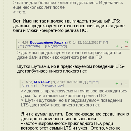
> патчи для больших клиентов делались. И делались
еще несколько лет после
> того.
Вот! Именно так и должен выглядеть труъшный LTS:
должны предсказуемо и точно воспроизводиться даже
баги и глюки конкретного релиза ПО.
+2
4.67
,
Борщдрайвен бигдата
(
?
), 14:12, 16/11/2018 [
^
] [
^^
]
+
–
[
^^^
] [
ответить
]
[
к модератору
]
/
> должны предсказуемо и точно воспроизводиться
даже баги и глюки конкретного релиза ПО
Шутки шутками, но в предсказуемом поведении LTS-
дистрибутивов ничего плохого нет.
5.83
,
КГБ СССР
(
?
), 20:49, 16/11/2018 [
^
] [
^^
] [
^^^
]
+
–
/
[
ответить
]
[
к модератору
]
>> должны предсказуемо и точно воспроизводиться
даже баги и глюки конкретного релиза ПО
> Шутки шутками, но в предсказуемом поведении
LTS-дистрибутивов ничего плохого нет.
Я и не думал шутить. Воспроизведение среды нужно
для долговременного использования
«кастомизированного» прикладного ПО, ради
которого этот самый LTS и нужен. Это то, чего не