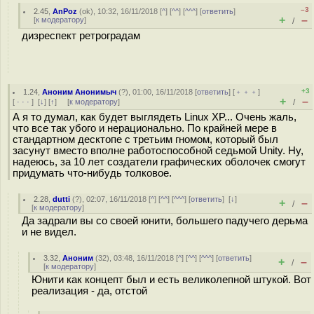
–3
2.45
,
AnPoz
(
ok
), 10:32, 16/11/2018 [
^
] [
^^
] [
^^^
] [
ответить
]
+
–
[
к модератору
]
/
дизреспект ретроградам
+3
1.24
,
Аноним Анонимыч
(
?
), 01:00, 16/11/2018 [
ответить
] [
﹢﹢﹢
]
+
–
[
· · ·
]
[
↓
] [
↑
] [
к модератору
]
/
А я то думал, как будет выглядеть Linux XP... Очень жаль,
что все так убого и нерационально. По крайней мере в
стандартном десктопе с третьим гномом, который был
засунут вместо вполне работоспособной седьмой Unity. Ну,
надеюсь, за 10 лет создатели графических оболочек смогут
придумать что-нибудь толковое.
2.28
,
dutti
(
?
), 02:07, 16/11/2018 [
^
] [
^^
] [
^^^
] [
ответить
]
[
↓
]
+
–
/
[
к модератору
]
Да задрали вы со своей юнити, большего падучего дерьма
и не видел.
3.32
,
Аноним
(
32
), 03:48, 16/11/2018 [
^
] [
^^
] [
^^^
] [
ответить
]
+
–
/
[
к модератору
]
Юнити как концепт был и есть великолепной штукой. Вот
реализация - да, отстой