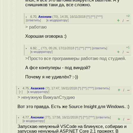
linux, и все это автоматизируется bash'ем. А у
снишников таки да, все сложно.
+2
6.70
,
Аноним
(
70
), 14:35, 16/11/2018 [
^
] [
^^
] [
^^^
]
+
–
[
ответить
]
[
к модератору
]
/
> работаю
Хорошая оговорка :)
+1
6.92
,
_
(
??
), 05:26, 17/11/2018 [
^
] [
^^
] [
^^^
] [
ответить
]
+
–
[
к модератору
]
/
>Просто все программеры работаю под студией.
А фсе конпуперы - под виндой?
Почему я не удивлён? :-))
4.75
,
Акакжев
(
?
), 17:47, 16/11/2018 [
^
] [
^^
] [
^^^
] [
ответить
]
+
–
/
[
↑
] [
к модератору
]
> ненужную ВижуалСтудию
Вот это правда. Есть же Source Insight для Windows. :)
4.77
,
Аноним
(
77
), 17:58, 16/11/2018 [
^
] [
^^
] [
^^^
] [
ответить
]
+
–
/
[
к модератору
]
Запускаю ненужный VSCode на блинуксе, собираю и
запускаю ненужный ASP.NET Core 2.1 прожект. В