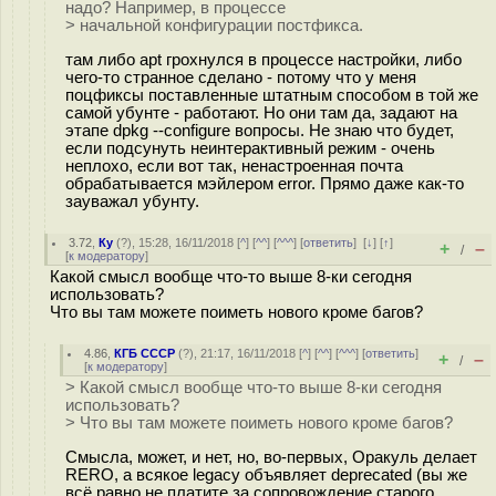
надо? Например, в процессе
> начальной конфигурации постфикса.
там либо apt грохнулся в процессе настройки, либо
чего-то странное сделано - потому что у меня
поцфиксы поставленные штатным способом в той же
самой убунте - работают. Но они там да, задают на
этапе dpkg --configure вопросы. Не знаю что будет,
если подсунуть неинтерактивный режим - очень
неплохо, если вот так, ненастроенная почта
обрабатывается мэйлером error. Прямо даже как-то
зауважал убунту.
3.72
,
Ку
(
?
), 15:28, 16/11/2018 [
^
] [
^^
] [
^^^
] [
ответить
]
[
↓
] [
↑
]
+
–
/
[
к модератору
]
Какой смысл вообще что-то выше 8-ки сегодня
использовать?
Что вы там можете поиметь нового кроме багов?
4.86
,
КГБ СССР
(
?
), 21:17, 16/11/2018 [
^
] [
^^
] [
^^^
] [
ответить
]
+
–
/
[
к модератору
]
> Какой смысл вообще что-то выше 8-ки сегодня
использовать?
> Что вы там можете поиметь нового кроме багов?
Смысла, может, и нет, но, во-первых, Оракуль делает
RERO, а всякое legacy объявляет deprecated (вы же
всё равно не платите за сопровождение старого