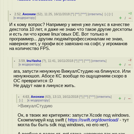
+2
2.52
,
Аноним
(
52
), 11:25, 16/11/2018 [
^
] [
^^
] [
^^^
] [
ответить
]
[
↓
] [
↑
]
+
–
[
к модератору
]
/
И к кому вопрос? Например у меня уже линукс в качестве
декстопа 10 лет, я даже не знаю что такое другие десктопы
и есть ли что кроме linux'овых DE. Вот только я
программер... другим людям/профессионалам не знаю,
наверное нет, у профи все завязано на софт, у игроманов
на количество FPS.
–2
3.59
,
InuYasha
(
?
), 11:41, 16/11/2018 [
^
] [
^^
] [
^^^
] [
ответить
]
+
–
[
к модератору
]
/
ага, запусти ненужную ВижуалСтудию на блинуксе. Или
ненужношоп. Абосе КС вообще по ощущениям скоро в
ОС превратится :D
Не дадут нам в линуксе жить.
4.63
,
Аноним
(
63
), 13:13, 16/11/2018 [
^
] [
^^
] [
^^^
] [
ответить
]
+
–
/
[
↓
] [
к модератору
]
>ВижуалСтудию
Ок, в твоих же критериях: запусти Xcode под windows.
Скомпилируй код swift (
https://swift.org/download/
- тут
могла бы быть sdk под windows, но его нет).
А вообще я далек от .net стека, наверное так же как