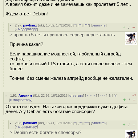
А время бежит, даже и не замечаешь как пролетает 5 лет...
Ждем ответ Debian!
2.97
,
pavlinux
(
ok
), 15:32, 17/11/2018 [
^
] [
^^
] [
^^^
] [
ответить
]
+
–
/
[
к модератору
]
> прошло 5 лет и пришлось сервер переставлять
Причина какая?
Если наращивание мощностей, глобальный апгрейд
софта,... ,
то нужно и новый LTS ставить, а если новое железо - тем
более.
Точнее, без смены железа апгрейд вообще не желателен.
–1
1.91
,
Аноним
(
91
), 22:36, 16/11/2018 [
ответить
] [
﹢﹢﹢
] [
· · ·
]
[
↓
] [
↑
]
+
–
[
к модератору
]
/
Ответа не будет. На такой срок поддержки нужно дофига
денег. А у Debian есть богатые спонсоры?
2.98
,
pavlinux
(
ok
), 15:41, 17/11/2018 [
^
] [
^^
] [
^^^
] [
ответить
]
+
–
/
[
к модератору
]
> Debian есть богатые спонсоры?