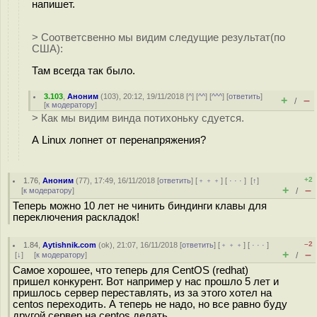
напишет.
> Соответсвенно мы видим следущие результат(по
США):
Там всегда так было.
3.103
,
Аноним
(
103
), 20:12, 19/11/2018 [
^
] [
^^
] [
^^^
] [
ответить
]
+
–
/
[
к модератору
]
> Как мы видим винда потихоньку сдуется.
А Linux лопнет от перенапряжения?
+2
1.76
,
Аноним
(
77
), 17:49, 16/11/2018 [
ответить
] [
﹢﹢﹢
] [
· · ·
]
[
↑
]
+
–
[
к модератору
]
/
Теперь можно 10 лет не чинить биндинги клавы для
переключения раскладок!
–2
1.84
,
Aytishnik.com
(
ok
), 21:07, 16/11/2018 [
ответить
] [
﹢﹢﹢
] [
· · ·
]
+
–
[
↓
] [
к модератору
]
/
Самое хорошее, что теперь для CentOS (redhat)
пришел конкурент. Вот например у нас прошло 5 лет и
пришлось сервер переставлять, из за этого хотел на
centos переходить. А теперь не надо, но все равно буду
другой сервер на centos делать.