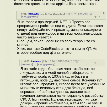
dotnet'чик далек от стека apple, а linux всем открыт.
–3
5.65
,
InuYasha
(
?
), 13:40, 16/11/2018 [
^
] [
^^
] [
^^^
] [
ответить
]
+
–
[
к модератору
]
/
Я не говорю про мерзкий .NET. :) Просто все
программеры работаю под студией. Если припекает -
пишут мейкфайл (или просят админа из соседнего
отдела) под линукс/gcc и на этом кроссплатформа
часто заканчивается.
В общем, печаль если не со всех тсорон, то со
многих.
Хотя, есть же CodeBlocks и что-то там от QT. Но
второе вообще под qt и заточено.
6.68
,
Аноним
(
63
), 14:16, 16/11/2018 [
^
] [
^^
] [
^^^
]
+
–
/
[
ответить
]
[
к модератору
]
Я на жабе кодю, большая часть жабо контор
линуксовые, а в моей личной выборке если
требуется scala то 100% linux, рубисты и
питонщики, node, думаю тоже самое. Конечно тут
играют роль продукты, скорее всего все указанные
мной языки используются для бекенда, веб
сервисов, обработки данных, дальше все
начинает замыкаться на непрерывную разработку
CI/CD, high availability, кластеризацию, тут уже
докеры и прочие контейнеры, а там только shell и