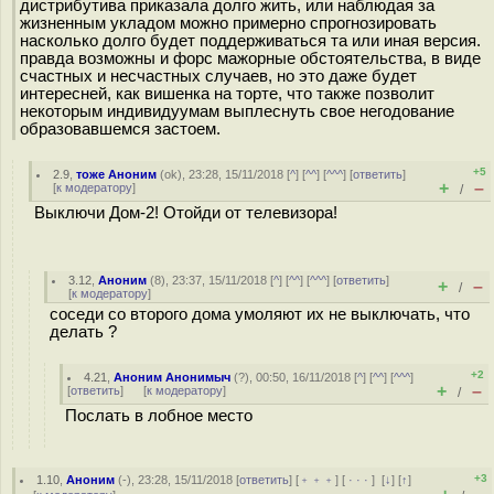
дистрибутива приказала долго жить, или наблюдая за
жизненным укладом можно примерно спрогнозировать
насколько долго будет поддерживаться та или иная версия.
правда возможны и форс мажорные обстоятельства, в виде
счастных и несчастных случаев, но это даже будет
интересней, как вишенка на торте, что также позволит
некоторым индивидуумам выплеснуть свое негодование
образовавшемся застоем.
+5
2.9
,
тоже Аноним
(
ok
), 23:28, 15/11/2018 [
^
] [
^^
] [
^^^
] [
ответить
]
+
–
[
к модератору
]
/
Выключи Дом-2! Отойди от телевизора!
3.12
,
Аноним
(
8
), 23:37, 15/11/2018 [
^
] [
^^
] [
^^^
] [
ответить
]
+
–
/
[
к модератору
]
соседи со второго дома умоляют их не выключать, что
делать ?
+2
4.21
,
Аноним Анонимыч
(
?
), 00:50, 16/11/2018 [
^
] [
^^
] [
^^^
]
+
–
[
ответить
]
[
к модератору
]
/
Послать в лобное место
+3
1.10
,
Аноним
(
-
), 23:28, 15/11/2018 [
ответить
] [
﹢﹢﹢
] [
· · ·
]
[
↓
] [
↑
]