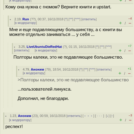
+
–
[
к модератору
]
/
Кому она нужна с гномом? Верните юнити и upstart.
–4
2.19
,
Run
(
??
), 00:37, 16/11/2018 [
^
] [
^^
] [
^^^
] [
ответить
]
+
–
[
к модератору
]
/
Мне и еще подавляющему большинству, а с юнити вы
можете отдельно заниматься ... у себя ...
+7
3.25
,
LiveUbuntuDieRedHat
(
?
), 01:15, 16/11/2018 [
^
] [
^^
] [
^^^
]
+
–
[
ответить
]
[
к модератору
]
/
Полторы калеки, это не подавляющее большинство.
+1
4.79
,
Аноним
(
79
), 18:54, 16/11/2018 [
^
] [
^^
] [
^^^
] [
ответить
]
+
–
[
к модератору
]
/
>Полторы калеки, это не подавляющее большинство
...пользователей линукса.
Дополнил, не благодари.
–3
1.23
,
Аноним
(
23
), 00:59, 16/11/2018 [
ответить
] [
﹢﹢﹢
] [
· · ·
]
[
↓
] [
↑
]
+
–
[
к модератору
]
/
респект!