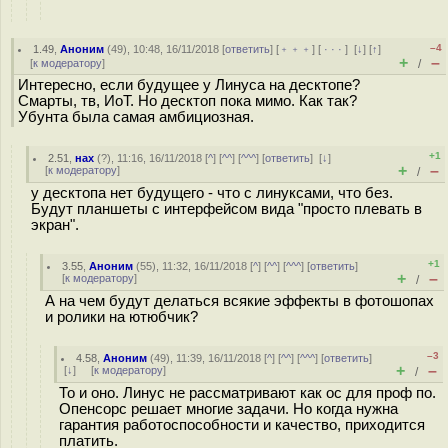
–4
1.49
,
Аноним
(
49
), 10:48, 16/11/2018 [
ответить
] [
﹢﹢﹢
] [
· · ·
]
[
↓
] [
↑
]
+
–
[
к модератору
]
/
Интересно, если будущее у Линуса на десктопе?
Смарты, тв, ИоТ. Но десктоп пока мимо. Как так?
Убунта была самая амбициозная.
+1
2.51
,
нах
(
?
), 11:16, 16/11/2018 [
^
] [
^^
] [
^^^
] [
ответить
]
[
↓
]
+
–
[
к модератору
]
/
у десктопа нет будущего - что с линуксами, что без.
Будут планшеты с интерфейсом вида "просто плевать в
экран".
+1
3.55
,
Аноним
(
55
), 11:32, 16/11/2018 [
^
] [
^^
] [
^^^
] [
ответить
]
+
–
[
к модератору
]
/
А на чем будут делаться всякие эффекты в фотошопах
и ролики на ютюбчик?
–3
4.58
,
Аноним
(
49
), 11:39, 16/11/2018 [
^
] [
^^
] [
^^^
] [
ответить
]
+
–
[
↓
] [
к модератору
]
/
То и оно. Линус не рассматривают как ос для проф по.
Опенсорс решает многие задачи. Но когда нужна
гарантия работоспособности и качество, приходится
платить.