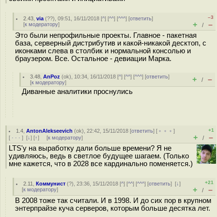
–3
2.43
,
via
(
??
), 09:51, 16/11/2018 [
^
] [
^^
] [
^^^
] [
ответить
]
+
–
[
к модератору
]
/
Это были непрофильные проекты. Главное - пакетная
база, серверный дистрибутив и какой-никакой десктоп, с
иконками слева в столбик и нормальной консолью и
браузером. Все. Остальное - девиации Марка.
3.48
,
AnPoz
(
ok
), 10:34, 16/11/2018 [
^
] [
^^
] [
^^^
] [
ответить
]
+
–
/
[
к модератору
]
Диванные аналитики проснулись
+1
1.4
,
AntonAlekseevich
(
ok
), 22:42, 15/11/2018 [
ответить
] [
﹢﹢﹢
]
+
–
[
· · ·
]
[
↓
] [
↑
] [
к модератору
]
/
LTS'у на выработку дали больше времени? Я не
удивляюсь, ведь в светлое будущее шагаем. (Только
мне кажется, что в 2028 все кардинально поменяется.)
+21
2.11
,
Коммунист
(
?
), 23:36, 15/11/2018 [
^
] [
^^
] [
^^^
] [
ответить
]
[
↓
]
+
–
[
к модератору
]
/
В 2008 тоже так считали. И в 1998. И до сих пор в крупном
энтерпрайзе куча серверов, которым больше десятка лет.