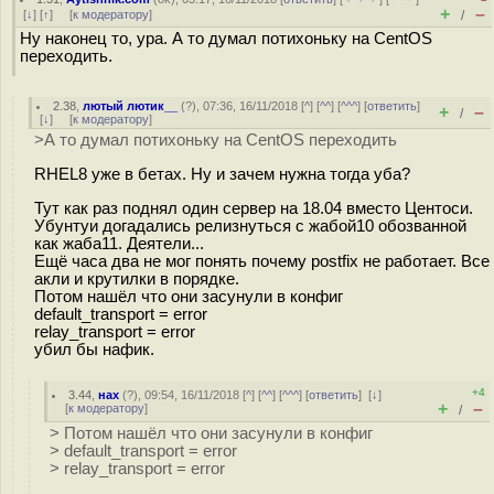
+
–
[
↓
] [
↑
] [
к модератору
]
/
Ну наконец то, ура. А то думал потихоньку на CentOS
переходить.
2.38
,
лютый лютик__
(
?
), 07:36, 16/11/2018 [
^
] [
^^
] [
^^^
] [
ответить
]
+
–
/
[
↓
] [
к модератору
]
>А то думал потихоньку на CentOS переходить
RHEL8 уже в бетах. Ну и зачем нужна тогда уба?
Тут как раз поднял один сервер на 18.04 вместо Центоси.
Убунтуи догадались релизнуться с жабой10 обозванной
как жаба11. Деятели...
Ещё часа два не мог понять почему postfix не работает. Все
акли и крутилки в порядке.
Потом нашёл что они засунули в конфиг
default_transport = error
relay_transport = error
убил бы нафик.
+4
3.44
,
нах
(
?
), 09:54, 16/11/2018 [
^
] [
^^
] [
^^^
] [
ответить
]
[
↓
]
+
–
[
к модератору
]
/
> Потом нашёл что они засунули в конфиг
> default_transport = error
> relay_transport = error