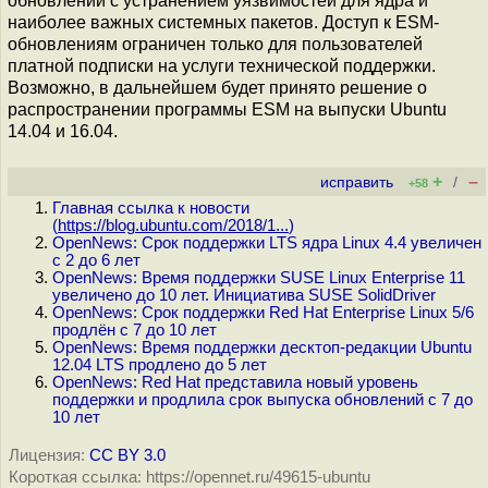
обновлений с устранением уязвимостей для ядра и
наиболее важных системных пакетов. Доступ к ESM-
обновлениям ограничен только для пользователей
платной подписки на услуги технической поддержки.
Возможно, в дальнейшем будет принято решение о
распространении программы ESM на выпуски Ubuntu
14.04 и 16.04.
+
–
исправить
/
+58
Главная ссылка к новости
(
https://blog.ubuntu.com/2018/1...
)
OpenNews: Срок поддержки LTS ядра Linux 4.4 увеличен
c 2 до 6 лет
OpenNews: Время поддержки SUSE Linux Enterprise 11
увеличено до 10 лет. Инициатива SUSE SolidDriver
OpenNews: Срок поддержки Red Hat Enterprise Linux 5/6
продлён с 7 до 10 лет
OpenNews: Время поддержки десктоп-редакции Ubuntu
12.04 LTS продлено до 5 лет
OpenNews: Red Hat представила новый уровень
поддержки и продлила срок выпуска обновлений с 7 до
10 лет
Лицензия:
CC BY 3.0
Короткая ссылка: https://opennet.ru/49615-ubuntu