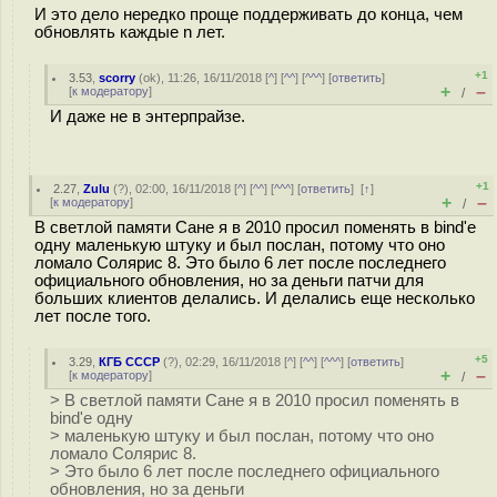
И это дело нередко проще поддерживать до конца, чем
обновлять каждые n лет.
+1
3.53
,
scorry
(
ok
), 11:26, 16/11/2018 [
^
] [
^^
] [
^^^
] [
ответить
]
+
–
[
к модератору
]
/
И даже не в энтерпрайзе.
+1
2.27
,
Zulu
(
?
), 02:00, 16/11/2018 [
^
] [
^^
] [
^^^
] [
ответить
]
[
↑
]
+
–
[
к модератору
]
/
В светлой памяти Сане я в 2010 просил поменять в bind'е
одну маленькую штуку и был послан, потому что оно
ломало Солярис 8. Это было 6 лет после последнего
официального обновления, но за деньги патчи для
больших клиентов делались. И делались еще несколько
лет после того.
+5
3.29
,
КГБ СССР
(
?
), 02:29, 16/11/2018 [
^
] [
^^
] [
^^^
] [
ответить
]
+
–
[
к модератору
]
/
> В светлой памяти Сане я в 2010 просил поменять в
bind'е одну
> маленькую штуку и был послан, потому что оно
ломало Солярис 8.
> Это было 6 лет после последнего официального
обновления, но за деньги