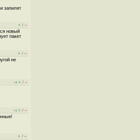
ни запилят
+
–
/
ься новый
рует пакет
+
–
/
угой не
+
–
/
+6
+
–
/
+1
онные!
+
–
/