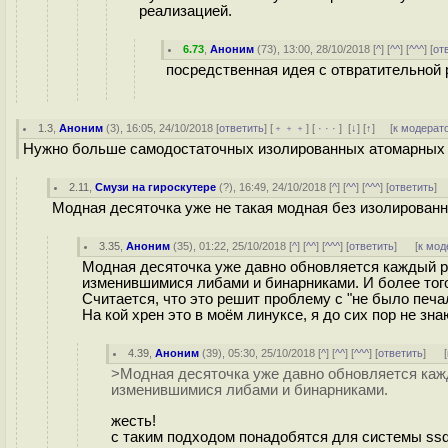
реализацией.
6.73
,
Аноним
(
73
), 13:00, 28/10/2018 [
^
] [
^^
] [
^^^
] [
от
посредственная идея с отвратительной
1.3
,
Аноним
(
3
), 16:05, 24/10/2018 [
ответить
] [
﹢﹢﹢
] [
· · ·
]
[
↓
] [
↑
] [
к модерат
Нужно больше самодостаточных изолированных атомарных с
2.11
,
Смузи на гироскутере
(
?
), 16:49, 24/10/2018 [
^
] [
^^
] [
^^^
] [
ответить
]
Модная десяточка уже не такая модная без изолирован
3.35
,
Аноним
(
35
), 01:22, 25/10/2018 [
^
] [
^^
] [
^^^
] [
ответить
]
[
к мод
Модная десяточка уже давно обновляется каждый р
изменившимися либами и бинарниками. И более того
Считается, что это решит проблему с "не было печа
На кой хрен это в моём линуксе, я до сих пор не знаю
4.39
,
Аноним
(
39
), 05:30, 25/10/2018 [
^
] [
^^
] [
^^^
] [
ответить
]
[
>Модная десяточка уже давно обновляется каж
изменившимися либами и бинарниками.
жесть!
с таким подходом понадобятся для системы ss