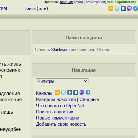
Профиль:
Аноним
(
вход
|
регистрация
)
неRU
opennet.me
РУМ
Поиск
(
теги
)
Памятные даты
17 июля
Slackware
исполнилось 33 года
ить жизнь
условиях
Навигация
n
азделения
Каналы:
риложения
Разделы новостей
|
Сводные
Что нового на OpenNet
о лишь
Поиск в новостях
Новые комментарии
Добавить свою новость
 неудобен