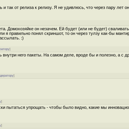
и так от релиза к релизу. Я не удивлюсь, что через пару лет о
та. Домохозяйке он незачем. Ей будет (или не будет) сваливат
ли я правильно понял скриншот, то он через тулзу как-бы манти
ассылать. :)
ратору
]
внутри него пакеты. На самом деле, вроде бы и полезно, а с др
одератору
]
у
]
ки пытаться упрощать - чтобы было видно, какие мы инноваци
у
]