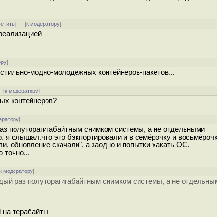
ветить
]
[
к модератору
]
 реализацией
ору
]
тильно-модно-молодежных контейнеров-пакетов...
[
к модератору
]
ных контейнеров?
ератору
]
аз полуторагигабайтным снимком системы, а не отдельными
, я слышал,что это бэкпортировали и в семёрочку и восьмёрочк
ли, обновление скачали", а заодно и попытки хакать ОС.
 точно...
к модератору
]
дый раз полуторагигабайтным снимком системы, а не отдельны
d на терабайты