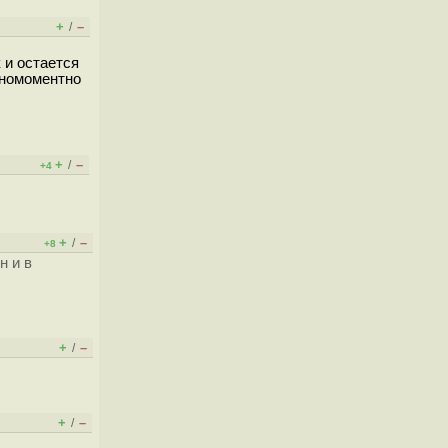
+
–
/
 и остается
дномоментно
+
–
/
+4
+
–
/
+8
н и в
+
–
/
+
–
/