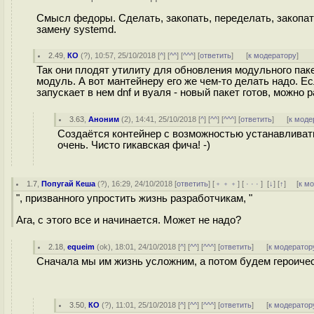
Смысл федоры. Сделать, закопать, переделать, закопать 
замену systemd.
2.49
,
КО
(
?
), 10:57, 25/10/2018 [
^
] [
^^
] [
^^^
] [
ответить
]
[
к модератору
]
Так они плодят утилиту для обновления модульного паке
модуль. А вот мантейнеру его же чем-то делать надо. Ес
запускает в нем dnf и вуаля - новый пакет готов, можно р
3.63
,
Аноним
(
2
), 14:41, 25/10/2018 [
^
] [
^^
] [
^^^
] [
ответить
]
[
к моде
Создаётся контейнер с возможностью устанавливать 
очень. Чисто гикавская фича! -)
1.7
,
Попугай Кеша
(
?
), 16:29, 24/10/2018 [
ответить
] [
﹢﹢﹢
] [
· · ·
]
[
↓
] [
↑
] [
к м
", призванного упростить жизнь разработчикам, "
Ага, с этого все и начинается. Может не надо?
2.18
,
equeim
(
ok
), 18:01, 24/10/2018 [
^
] [
^^
] [
^^^
] [
ответить
]
[
к модератор
Сначала мы им жизнь усложним, а потом будем героичес
3.50
,
КО
(
?
), 11:01, 25/10/2018 [
^
] [
^^
] [
^^^
] [
ответить
]
[
к модератор