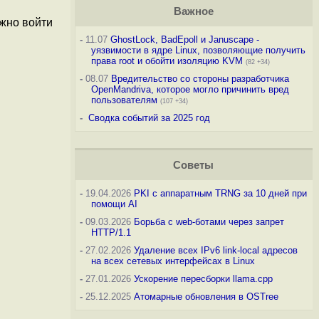
Важное
ожно войти
-
11.07
GhostLock, BadEpoll и Januscape -
уязвимости в ядре Linux, позволяющие получить
права root и обойти изоляцию KVM
(82 +34)
-
08.07
Вредительство со стороны разработчика
OpenMandriva, которое могло причинить вред
пользователям
(107 +34)
-
Сводка событий за 2025 год
Советы
-
19.04.2026
PKI с аппаратным TRNG за 10 дней при
помощи AI
-
09.03.2026
Борьба с web-ботами через запрет
HTTP/1.1
-
27.02.2026
Удаление всех IPv6 link-local адресов
на всех сетевых интерфейсах в Linux
-
27.01.2026
Ускорение пересборки llama.cpp
-
25.12.2025
Атомарные обновления в OSTree