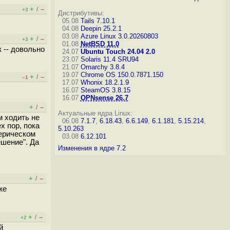
+
–
/
+3
Дистрибутивы:
05.08
Tails 7.10.1
04.08
Deepin 25.2.1
03.08
Azure Linux 3.0.20260803
+
–
/
+3
01.08
NetBSD 11.0
 -- довольно
24.07
Ubuntu Touch 24.04 2.0
23.07
Solaris 11.4 SRU94
21.07
Omarchy 3.8.4
19.07
Chrome OS 150.0.7871.150
+
–
/
–1
17.07
Whonix 18.2.1.9
16.07
SteamOS 3.8.15
16.07
OPNsense 26.7
+
–
/
Актуальные ядра Linux:
м ходить не
06.08
7.1.7
,
6.18.43
,
6.6.149
,
6.1.181
,
5.15.214
,
х пор, пока
5.10.263
ферическом
03.08
6.12.101
ешение". Да
Изменения в ядре 7.2
+
–
/
же
+
–
/
+2
й