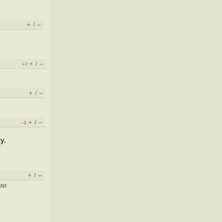
+
–
/
+
–
/
+7
+
–
/
+
–
/
–1
у.
+
–
/
ми