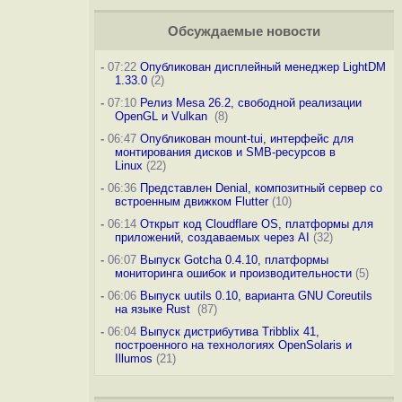
Обсуждаемые новости
-
07:22
Опубликован дисплейный менеджер LightDM
1.33.0
(2)
-
07:10
Релиз Mesa 26.2, свободной реализации
OpenGL и Vulkan
(8)
-
06:47
Опубликован mount-tui, интерфейс для
монтирования дисков и SMB-ресурсов в
Linux
(22)
-
06:36
Представлен Denial, композитный сервер со
встроенным движком Flutter
(10)
-
06:14
Открыт код Cloudflare OS, платформы для
приложений, создаваемых через AI
(32)
-
06:07
Выпуск Gotcha 0.4.10, платформы
мониторинга ошибок и производительности
(5)
-
06:06
Выпуск uutils 0.10, варианта GNU Coreutils
на языке Rust
(87)
-
06:04
Выпуск дистрибутива Tribblix 41,
построенного на технологиях OpenSolaris и
Illumos
(21)