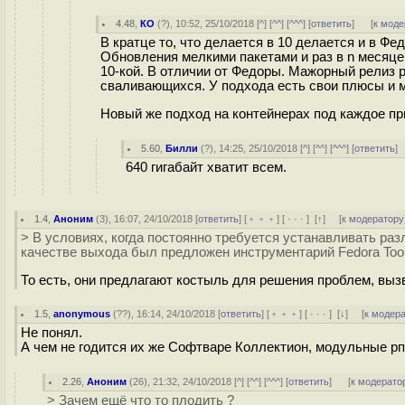
4.48
,
КО
(
?
), 10:52, 25/10/2018 [
^
] [
^^
] [
^^^
] [
ответить
]
[
к моде
В кратце то, что делается в 10 делается и в Фед
Обновления мелкими пакетами и раз в n месяцев
10-кой. В отличии от Федоры. Мажорный релиз 
сваливающихся. У подхода есть свои плюсы и 
Новый же подход на контейнерах под каждое пр
5.60
,
Билли
(
?
), 14:25, 25/10/2018 [
^
] [
^^
] [
^^^
] [
ответить
]
640 гигабайт хватит всем.
1.4
,
Аноним
(
3
), 16:07, 24/10/2018 [
ответить
] [
﹢﹢﹢
] [
· · ·
]
[
↑
] [
к модератору
> В условиях, когда постоянно требуется устанавливать ра
качестве выхода был предложен инструментарий Fedora Tool
То есть, они предлагают костыль для решения проблем, вы
1.5
,
anonymous
(
??
), 16:14, 24/10/2018 [
ответить
] [
﹢﹢﹢
] [
· · ·
]
[
↓
] [
к модер
Не понял.
А чем не годится их же Софтваре Коллектион, модульные рп
2.26
,
Аноним
(
26
), 21:32, 24/10/2018 [
^
] [
^^
] [
^^^
] [
ответить
]
[
к модерато
> Зачем ещё что то плодить ?