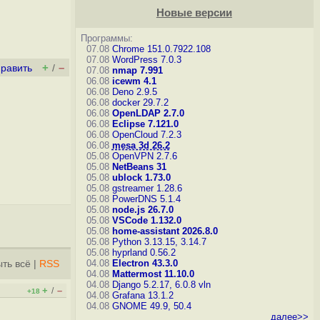
Новые версии
Программы:
07.08
Chrome 151.0.7922.108
07.08
WordPress 7.0.3
+
–
править
/
07.08
nmap 7.991
06.08
icewm 4.1
06.08
Deno 2.9.5
06.08
docker 29.7.2
06.08
OpenLDAP 2.7.0
06.08
Eclipse 7.121.0
06.08
OpenCloud 7.2.3
06.08
mesa 3d 26.2
05.08
OpenVPN 2.7.6
05.08
NetBeans 31
05.08
ublock 1.73.0
05.08
gstreamer 1.28.6
05.08
PowerDNS 5.1.4
05.08
node.js 26.7.0
05.08
VSCode 1.132.0
05.08
home-assistant 2026.8.0
05.08
Python 3.13.15, 3.14.7
05.08
hyprland 0.56.2
04.08
Electron 43.3.0
ть всё
|
RSS
04.08
Mattermost 11.10.0
04.08
Django 5.2.17, 6.0.8
vln
+
–
/
+18
04.08
Grafana 13.1.2
04.08
GNOME 49.9, 50.4
далее>>