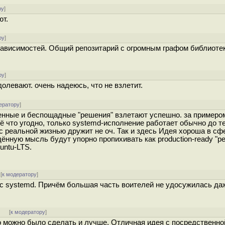
ру
]
ют.
ру
]
ависимостей. Общий репозитарий с огромным графом библиотек
ру
]
олевают. очень надеюсь, что не взлетит.
ератору
]
енные и беспощадные "решения" взлетают успешно. за примеро
 что угодно, только systemd-исполнение работает обычно до те
с реальной жизнью дружит не оч. Так и здесь Идея хороша в с
дённую мысль будут упорно пропихивать как production-ready "р
untu-LTS.
[
к модератору
]
и с systemd. Причём большая часть воителей не удосужилась да
]
[
к модератору
]
Но можно было сделать и лучше. Отличная идея с посредственно