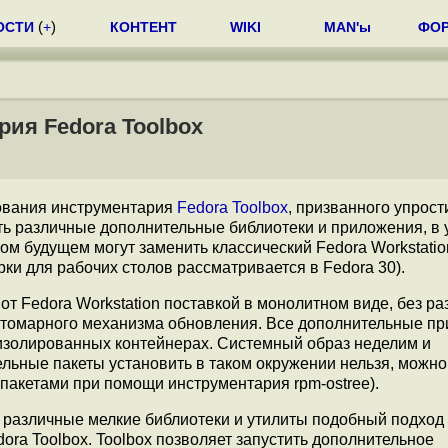
ОСТИ
(
+
)
КОНТЕНТ
WIKI
MAN'ы
ФО
ия Fedora Toolbox
ования инструментария
Fedora Toolbox
, призванного упрост
ть различные дополнительные библиотеки и приложения, в 
ком будущем могут заменить классический Fedora Workstatio
орки для рабочих столов рассматривается в Fedora 30).
 от Fedora Workstation поставкой в монолитном виде, без р
 атомарного механизма обновления. Все дополнительные п
в изолированных контейнерах. Системный образ неделим и
льные пакеты установить в таком окружении нельзя, можн
пакетами при помощи инструментария rpm-ostree).
ь различные мелкие библиотеки и утилиты подобный подход
ra Toolbox. Toolbox позволяет запустить дополнительное