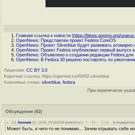
Главная ссылка к новости (
https://blogs.gnome.org/uraeus.
OpenNews: Представлен проект Fedora CoreOS
OpenNews: Проект Silverblue будет развивать атомарно 
OpenNews: Проект Fedora опубликовал первый выпуск м
OpenNews: Объявлено о создании редакции Fedora для
OpenNews: В Fedora 30 решено поставлять по умолчанию
Лицензия:
CC BY 3.0
Короткая ссылка: https://opennet.ru/49492-silverblue
Ключевые слова:
silverblue
,
fedora
При перепечатке указа
Обсуждение
(62)
1.2
,
Аноним
(
2
), 16:02, 24/10/2018 [
ответить
] [
﹢﹢﹢
] [
· · ·
]
[
↓
] [
к модератору
Может быть, я чего-то не понимаю... Зачем отрывать себе но