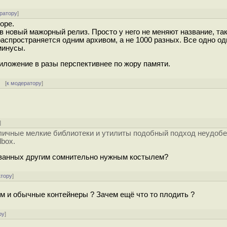
ратору
]
оре.
 новый мажорный релиз. Просто у него не меняют название, так
распространяется одним архивом, а не 1000 разных. Все одно о
минусы.
иложение в разы перспективнее по жору памяти.
[
к модератору
]
]
зличные мелкие библиотеки и утилиты подобный подход неудобе
box.
званных другим сомнительно нужным костылем?
атору
]
м и обычные контейнеры ? Зачем ещё что то плодить ?
ру
]