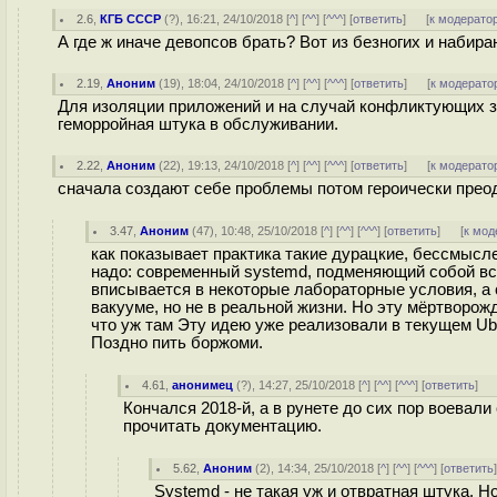
2.6
,
КГБ СССР
(
?
), 16:21, 24/10/2018 [
^
] [
^^
] [
^^^
] [
ответить
]
[
к модерато
А где ж иначе девопсов брать? Вот из безногих и набира
2.19
,
Аноним
(
19
), 18:04, 24/10/2018 [
^
] [
^^
] [
^^^
] [
ответить
]
[
к модерато
Для изоляции приложений и на случай конфликтующих з
геморройная штука в обслуживании.
2.22
,
Аноним
(
22
), 19:13, 24/10/2018 [
^
] [
^^
] [
^^^
] [
ответить
]
[
к модерато
сначала создают себе проблемы потом героически преод
3.47
,
Аноним
(
47
), 10:48, 25/10/2018 [
^
] [
^^
] [
^^^
] [
ответить
]
[
к мод
как показывает практика такие дурацкие, бессмысл
надо: современный systemd, подменяющий собой всё
вписывается в некоторые лабораторные условия, а 
вакууме, но не в реальной жизни. Но эту мёртворож
что уж там Эту идею уже реализовали в текущем Ub
Поздно пить боржоми.
4.61
,
анонимец
(
?
), 14:27, 25/10/2018 [
^
] [
^^
] [
^^^
] [
ответить
]
Кончался 2018-й, а в рунете до сих пор воевал
прочитать документацию.
5.62
,
Аноним
(
2
), 14:34, 25/10/2018 [
^
] [
^^
] [
^^^
] [
ответить
Systemd - не такая уж и отвратная штука. 