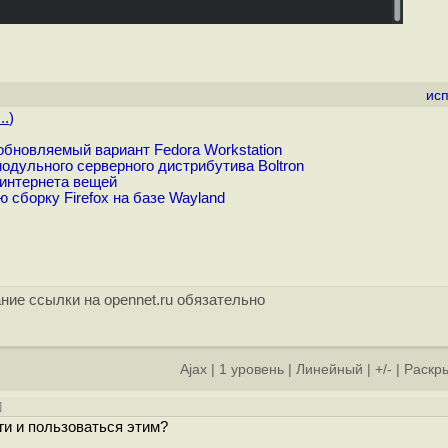
ис
..
)
обновляемый вариант Fedora Workstation
одульного серверного дистрибутива Boltron
 интернета вещей
 сборку Firefox на базе Wayland
ние ссылки на opennet.ru обязательно
Ajax
|
1 уровень
|
Линейный
|
+/-
|
Раскры
]
ги и пользоваться этим?