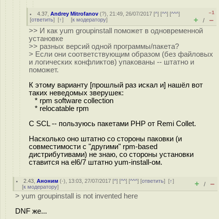
–1
4.37
,
Andrey Mitrofanov
(
?
), 21:49, 26/07/2017 [
^
] [
^^
] [
^^^
]
+
–
[
ответить
]
[
↑
] [
к модератору
]
/
>> И как yum groupinstall поможет в одновременной
установке
>> разных версий одной программы/пакета?
> Если они соответствующим образом (без файловых
и логических конфликтов) упакованы -- штатно и
поможет.
К этому варианту [прошлый раз искал и] нашёл вот
таких неведомых зверушек:
* rpm software collection
* relocatable rpm
C SCL -- пользуюсь пакетами PHP от Remi Collet.
Насколько оно штатно со стороны паковки (и
совместимости с "другими" rpm-based
дистрибутивами) не знаю, со стороны установки
ставится на el6/7 штатно yum-install-ом.
2.43
,
Аноним
(
-
), 13:03, 27/07/2017 [
^
] [
^^
] [
^^^
] [
ответить
]
[
↑
]
+
–
/
[
к модератору
]
> yum groupinstall is not invented here
DNF же...