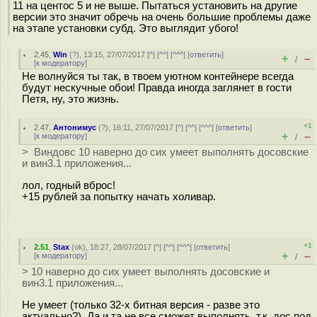
11 на центос 5 и не выше. Пытаться установить на другие
версии это значит обречь на очень большие проблемы даже
на этапе установки субд. Это выглядит убого!
2.45
,
Win
(
?
), 13:15, 27/07/2017 [
^
] [
^^
] [
^^^
] [
ответить
]
+
–
/
[
к модератору
]
Не волнуйся ты так, в твоем уютном контейнере всегда
будут нескучные обои! Правда иногда заглянет в гости
Петя, ну, это жизнь.
+1
2.47
,
Антонимус
(
?
), 16:11, 27/07/2017 [
^
] [
^^
] [
^^^
] [
ответить
]
+
–
[
к модератору
]
/
> Виндовс 10 наверно до сих умеет выполнять досовские
и вин3.1 приложения...
лол, годный вброс!
+15 рублей за попытку начать холивар.
+1
2.51
,
Stax
(
ok
), 18:27, 28/07/2017 [
^
] [
^^
] [
^^^
] [
ответить
]
+
–
[
к модератору
]
/
> 10 наверно до сих умеет выполнять досовские и
вин3.1 приложения...
Не умеет (только 32-х битная версия - разве это
актуально?). Да и та не все сможет выполнять, т.к. дос под