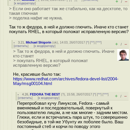
+
–
/
[
к модератору
]
> Если оно работает так же стабильно, как на десктопе, то
такая глючная
> поделка нафиг не нужна.
Так то ж федора, в ней и должно глючить. Иначе кто станет
покупать RHEL, в который положат исправленную версию?
3.21
,
Michael Shigorin
(
ok
), 14:03, 26/07/2017 [
^
] [
^^
] [
^^^
]
+
–
/
[
ответить
]
[
к модератору
]
> Так то ж федора, в ней и должно глючить. Иначе
кто станет
> покупать RHEL, в который положат
исправленную версию?
Не, красивше было так:
https://www.redhat.com/archives/fedora-devel-list/2004-
May/msg00104.html
4.26
,
FEDORA THE BEST
(
?
), 15:58, 26/07/2017 [
^
] [
^^
] [
^^^
]
+
–
/
[
ответить
]
[
к модератору
]
Перепробовал кучу Линуксов, Fedora - самый
вменяемый и последовательный, повернутый к
пользователю лицом, а не как многие - задним местом.
Глюки, если и встречались пара штук, то соверешенно
безобидные, в той-же Убунту их поболее было. Ваш
постоянный стеб и корчи по поводу этого