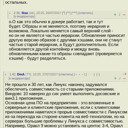
остальных.
2.36
,
Stax
(
ok
), 20:25, 26/07/2017 [
^
] [
^^
] [
^^^
] [
ответить
]
+
–
/
[
к модератору
]
o.O как это обычно в докере работает, так и тут
будет. Образы и не меняются, поэтому иерархия и
возможна. Локально меняется самый верхний слой -
но он не является частью иерархии. Обновление приносит
другую версию образов с другими хэшами, они не станут
частью старой иерархии, а будут дополнительно. Если
обновляется другой контейнер и между вновь
обновленными какие-то образы совпадают (проверяется
хэшем) - будут разделяться.
–4
1.42
,
DmA
(
??
), 10:29, 27/07/2017 [
ответить
] [
﹢﹢﹢
] [
· · ·
]
[
↑
]
+
–
[
к модератору
]
/
Не прошло и 30 лет, как Линукс наконец задумался
обеспечить совместимость со старыми приложениями.
Виндовс 10 наверно до сих умеет выполнять досовские и
вин3.1 приложения...
Основная цена ПО на предприятиях - это вложенные в
серверные и клиентские приложения, если с клиентскими
приложениями наметился прорыв совместимости с Линуксом
из-за перехода на стороне клиента на веб-технологии, но на
серверах большие проблемы у Линукса с совместимостью.
Например, Оракл 9 можно установить на центос 3-4, Оракл