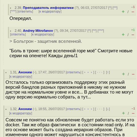
–1
2.39
,
Преподаватель информатики
(
?
), 06:03, 27/07/2017 [
^
] [
^^
]
+
–
[
^^^
] [
ответить
]
[
к модератору
]
/
Опередил.
+1
2.40
,
Andrey Mitrofanov
(
?
), 09:34, 27/07/2017 [
^
] [
^^
] [
^^^
]
+
–
[
ответить
]
[
к модератору
]
/
> Больтрон - защитник вселенной.
"Боль в троне: шире вселенной горе моё" Смотрите новые
серии на опенете! Кажды день!1
1.31
,
Аноним
(
-
), 17:47, 26/07/2017 [
ответить
] [
﹢﹢﹢
] [
· · ·
]
[
↑
]
+
–
/
[
к модератору
]
Отсталось только организовать поддержку этих разный
версий бандлов разных приложений в никому не нужном
дистре на нормальном уовне и все... В дебианах то не могут
одну версию нормально собрать, а тут...
–1
1.32
,
Аноним
(
-
), 18:55, 26/07/2017 [
ответить
] [
﹢﹢﹢
] [
· · ·
]
[
↓
]
+
–
[
к модератору
]
/
Совсем не понятно как обновление будет работать если это
docker. Там же образ фактически в состоянии read only. И на
его основе может быть создана иерархия образов. При
изменении одного может нарушиться консинстентнось в