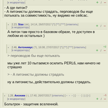
+
–
[
к модератору
]
/
- А где питон?
- А питонисты должны страдать, перловодов бы еще
потыкать за совместимость, ну видимо не сейсас.
2.23
,
Stax
(
ok
), 14:14, 26/07/2017 [
^
] [
^^
] [
^^^
] [
ответить
]
+
–
/
[
к модератору
]
А питон там просто в базовом образе, те доступен в
любом из остальных )
+2
2.46
,
Антонимус
(
?
), 16:08, 27/07/2017 [
^
] [
^^
] [
^^^
] [
ответить
]
+
–
[
к модератору
]
/
> перловодов бы еще потыкать
мы уже лет 10 пытаемся осилить PERL6, нам ничего не
страшно
> - А питонисты должны страдать
ну а питонисты, действительно должны страдать.
–1
1.28
,
Аноним
(
-
), 17:40, 26/07/2017 [
ответить
] [
﹢﹢﹢
] [
· · ·
]
[
↓
] [
↑
]
+
–
[
к модератору
]
/
Больтрон - защитник вселенной.