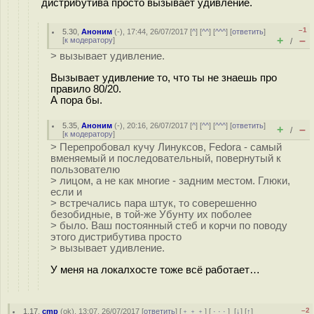
дистрибутива просто вызывает удивление.
–1
5.30
,
Аноним
(
-
), 17:44, 26/07/2017 [
^
] [
^^
] [
^^^
] [
ответить
]
+
–
[
к модератору
]
/
> вызывает удивление.
Вызывает удивление то, что ты не знаешь про
правило 80/20.
А пора бы.
5.35
,
Аноним
(
-
), 20:16, 26/07/2017 [
^
] [
^^
] [
^^^
] [
ответить
]
+
–
/
[
к модератору
]
> Перепробовал кучу Линуксов, Fedora - самый
вменяемый и последовательный, повернутый к
пользователю
> лицом, а не как многие - задним местом. Глюки,
если и
> встречались пара штук, то соверешенно
безобидные, в той-же Убунту их поболее
> было. Ваш постоянный стеб и корчи по поводу
этого дистрибутива просто
> вызывает удивление.
У меня на локалхосте тоже всё работает…
–2
1.17
,
cmp
(
ok
), 13:07, 26/07/2017 [
ответить
] [
﹢﹢﹢
] [
· · ·
]
[
↓
] [
↑
]