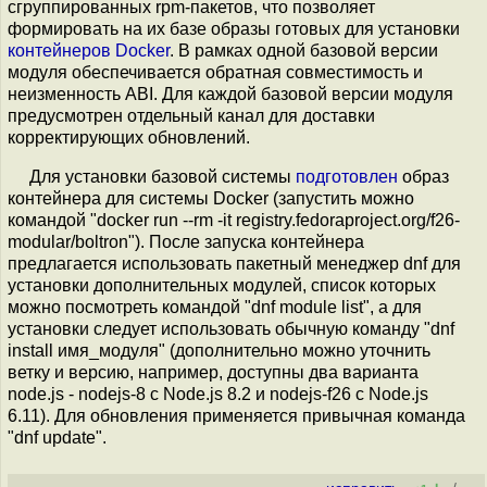
сгруппированных rpm-пакетов, что позволяет
формировать на их базе образы готовых для установки
контейнеров Docker
. В рамках одной базовой версии
модуля обеспечивается обратная совместимость и
неизменность ABI. Для каждой базовой версии модуля
предусмотрен отдельный канал для доставки
корректирующих обновлений.
Для установки базовой системы
подготовлен
образ
контейнера для системы Docker (запустить можно
командой "docker run --rm -it registry.fedoraproject.org/f26-
modular/boltron"). После запуска контейнера
предлагается использовать пакетный менеджер dnf для
установки дополнительных модулей, список которых
можно посмотреть командой "dnf module list", а для
установки следует использовать обычную команду "dnf
install имя_модуля" (дополнительно можно уточнить
ветку и версию, например, доступны два варианта
node.js - nodejs-8 c Node.js 8.2 и nodejs-f26 c Node.js
6.11). Для обновления применяется привычная команда
"dnf update".