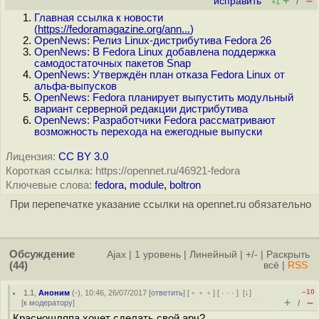
+
–
исправить
/
+1
Главная ссылка к новости
(
https://fedoramagazine.org/ann...
)
OpenNews: Релиз Linux-дистрибутива Fedora 26
OpenNews: В Fedora Linux добавлена поддержка
самодостаточных пакетов Snap
OpenNews: Утверждён план отказа Fedora Linux от
альфа-выпусков
OpenNews: Fedora планирует выпустить модульный
вариант серверной редакции дистрибутива
OpenNews: Разработчики Fedora рассматривают
возможность перехода на ежегодные выпуски
Лицензия:
CC BY 3.0
Короткая ссылка: https://opennet.ru/46921-fedora
Ключевые слова:
fedora
,
module
,
boltron
При перепечатке указание ссылки на opennet.ru обязательно
Обсуждение
Ajax
|
1 уровень
|
Линейный
|
+/-
|
Раскрыть
(44)
всё
|
RSS
–10
1.1
,
Аноним
(
-
), 10:46, 26/07/2017 [
ответить
] [
﹢﹢﹢
] [
· · ·
]
[
↓
]
+
–
[
к модератору
]
/
Красношляпа хочет сделать свой арч?