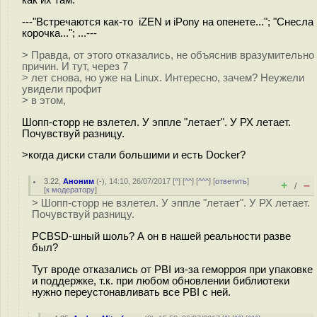
---"Встречаются как-то iZEN и iPony на опенете..."; "Снесла
корочка..."; ...---
> Правда, от этого отказались, не объяснив вразумительно
причин. И тут, через 7
> лет снова, но уже на Linux. Интересно, зачем? Неужели
увидели профит
> в этом,
Шопп-сторр не взлетел. У эппле "летает". У РХ летает.
Почувствуй разницу.
>когда диски стали большими и есть Docker?
3.22
,
Аноним
(
-
), 14:10, 26/07/2017 [
^
] [
^^
] [
^^^
] [
ответить
]
+
–
/
[
к модератору
]
> Шопп-сторр не взлетел. У эппле "летает". У РХ летает.
Почувствуй разницу.
PCBSD-шный шоль? А он в нашей реальности разве
был?
Тут вроде отказались от PBI из-за геморроя при упаковке
и поддержке, т.к. при любом обновлении библиотеки
нужно переустонавливать все PBI с ней.