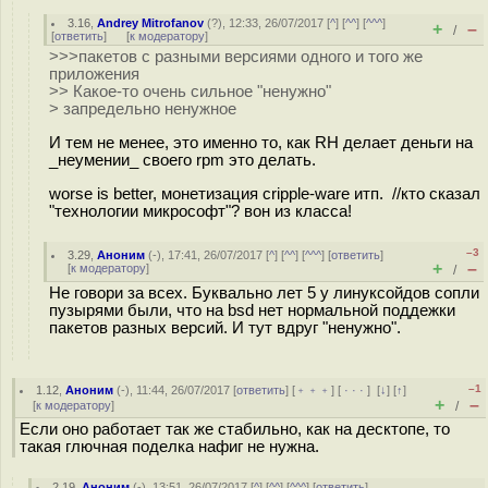
3.16
,
Andrey Mitrofanov
(
?
), 12:33, 26/07/2017 [
^
] [
^^
] [
^^^
]
+
–
/
[
ответить
]
[
к модератору
]
>>>пакетов с разными версиями одного и того же
приложения
>> Какое-то очень сильное "ненужно"
> запредельно ненужное
И тем не менее, это именно то, как RH делает деньги на
_неумении_ своего rpm это делать.
worse is better, монетизация cripple-ware итп. //кто сказал
"технологии микрософт"? вон из класса!
–3
3.29
,
Аноним
(
-
), 17:41, 26/07/2017 [
^
] [
^^
] [
^^^
] [
ответить
]
+
–
[
к модератору
]
/
Не говори за всех. Буквально лет 5 у линуксойдов сопли
пузырями были, что на bsd нет нормальной поддежки
пакетов разных версий. И тут вдруг "ненужно".
–1
1.12
,
Аноним
(
-
), 11:44, 26/07/2017 [
ответить
] [
﹢﹢﹢
] [
· · ·
]
[
↓
] [
↑
]
+
–
[
к модератору
]
/
Если оно работает так же стабильно, как на десктопе, то
такая глючная поделка нафиг не нужна.
2.19
,
Аноним
(
-
), 13:51, 26/07/2017 [
^
] [
^^
] [
^^^
] [
ответить
]