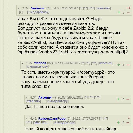
–1
4.24
,
Аноним
(
24
), 14:40, 26/07/2017 [
^
] [
^^
] [
^^^
] [
ответить
]
+
–
[
↓
] [
к модератору
]
/
И как Вы себе это представляете? Надо
разводить разными именами пакетов.
Вот допустим, хочу я себе Zabbix 2.2, бандл
будет поставляться с апачем-мускулом и прочим
софтом, пакеты будут называться как, bundle-
zabbix22-httpd, bundle-zabbix22-mysql-server? Ну так
себе если честно. А ставится оно будет конечно же в
/opt/bundle/zabbix22/{zabbix-server,mysql-server,httpd}?
5.27
,
freehck
(
ok
), 16:30, 26/07/2017 [
^
] [
^^
] [
^^^
] [
ответить
]
+
–
/
[
к модератору
]
То есть иметь /opt/myapp1 и /opt/myapp2 - это
плохо, но иметь несколько контейнеров,
запускаемых через какой-нибудь докер - это
типа хорошо?
6.34
,
Аноним
(
-
), 20:07, 26/07/2017 [
^
] [
^^
] [
^^^
]
+
–
/
[
ответить
]
[
к модератору
]
Да. Ты всё правильно понял.
–1
6.41
,
RobotsCantPoop
(
?
), 10:21, 27/07/2017 [
^
] [
^^
]
+
–
[
^^^
] [
ответить
]
[
к модератору
]
/
Новый концепт линокса: всё есть контейнер.