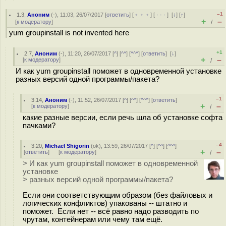
–1
1.3
,
Аноним
(
-
), 11:03, 26/07/2017 [
ответить
] [
﹢﹢﹢
] [
· · ·
]
[
↓
] [
↑
]
+
–
[
к модератору
]
/
yum groupinstall is not invented here
+1
2.7
,
Аноним
(
-
), 11:20, 26/07/2017 [
^
] [
^^
] [
^^^
] [
ответить
]
[
↓
]
+
–
[
к модератору
]
/
И как yum groupinstall поможет в одновременной установке
разных версий одной программы/пакета?
–1
3.14
,
Аноним
(
-
), 11:52, 26/07/2017 [
^
] [
^^
] [
^^^
] [
ответить
]
+
–
[
к модератору
]
/
какие разные версии, если речь шла об установке софта
пачками?
–4
3.20
,
Michael Shigorin
(
ok
), 13:59, 26/07/2017 [
^
] [
^^
] [
^^^
]
+
–
[
ответить
]
[
к модератору
]
/
> И как yum groupinstall поможет в одновременной
установке
> разных версий одной программы/пакета?
Если они соответствующим образом (без файловых и
логических конфликтов) упакованы -- штатно и
поможет. Если нет -- всё равно надо разводить по
чрутам, контейнерам или чему там ещё.