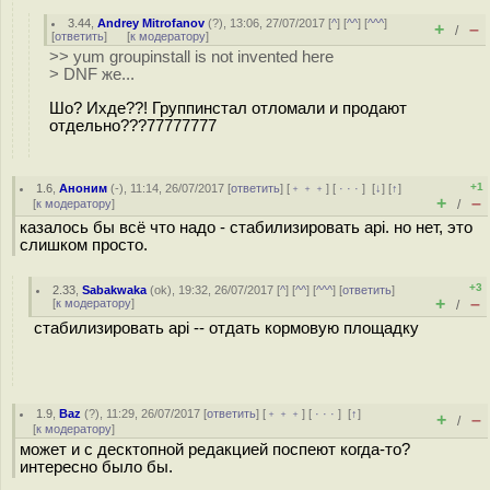
3.44
,
Andrey Mitrofanov
(
?
), 13:06, 27/07/2017 [
^
] [
^^
] [
^^^
]
+
–
/
[
ответить
]
[
к модератору
]
>> yum groupinstall is not invented here
> DNF же...
Шо? Ихде??! Группинстал отломали и продают
отдельно???77777777
+1
1.6
,
Аноним
(
-
), 11:14, 26/07/2017 [
ответить
] [
﹢﹢﹢
] [
· · ·
]
[
↓
] [
↑
]
+
–
[
к модератору
]
/
казалось бы всё что надо - стабилизировать api. но нет, это
слишком просто.
+3
2.33
,
Sabakwaka
(
ok
), 19:32, 26/07/2017 [
^
] [
^^
] [
^^^
] [
ответить
]
+
–
[
к модератору
]
/
стабилизировать api -- отдать кормовую площадку
1.9
,
Baz
(
?
), 11:29, 26/07/2017 [
ответить
] [
﹢﹢﹢
] [
· · ·
]
[
↑
]
+
–
/
[
к модератору
]
может и с десктопной редакцией поспеют когда-то?
интересно было бы.