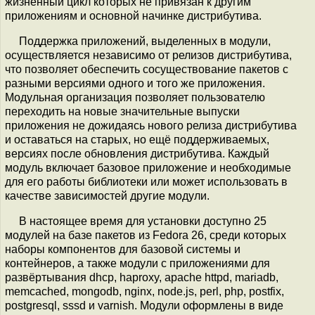
жизненный цикл которых не привязан к другим
приложениям и основной начинке дистрибутива.
Поддержка приложений, выделенных в модули,
осуществляется независимо от релизов дистрибутива,
что позволяет обеспечить сосуществование пакетов с
разными версиями одного и того же приложения.
Модульная организация позволяет пользователю
переходить на новые значительные выпуски
приложения не дожидаясь нового релиза дистрибутива
и оставаться на старых, но ещё поддерживаемых,
версиях после обновления дистрибутива. Каждый
модуль включает базовое приложение и необходимые
для его работы библиотеки или может использовать в
качестве зависимостей другие модули.
В настоящее время для установки доступно 25
модулей на базе пакетов из Fedora 26, среди которых
наборы компонентов для базовой системы и
контейнеров, а также модули с приложениями для
развёртывания dhcp, haproxy, apache httpd, mariadb,
memcached, mongodb, nginx, node.js, perl, php, postfix,
postgresql, sssd и varnish. Модули оформлены в виде