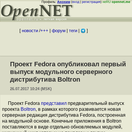
Профиль:
Аноним
(
вход
|
регистрация
)
неRU
opennet.me
[
новости
/
+++
|
форум
|
теги
|
]
Проект Fedora опубликовал первый
выпуск модульного серверного
дистрибутива Boltron
26.07.2017 10:24 (MSK)
Проект Fedora
представил
предварительный выпуск
проекта
Boltron
, в рамках которого развивается новая
серверная редакция дистрибутива Fedora, построенная
на модульной основе. Конечные приложения в Boltron
поставляются в виде отдельно обновляемых модулей,