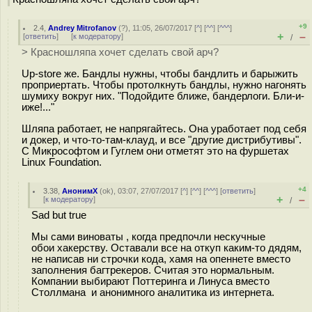
+9
2.4
,
Andrey Mitrofanov
(
?
), 11:05, 26/07/2017 [
^
] [
^^
] [
^^^
]
+
–
[
ответить
]
[
к модератору
]
/
> Красношляпа хочет сделать свой арч?
Up-store же. Бандлы нужны, чтобы бандлить и барыжить
проприертать. Чтобы протолкнуть бандлы, нужно нагонять
шумиху вокруг них. "Подойдите ближе, бандерлоги. Бли-и-
иже!..."
Шляпа работает, не напрягайтесь. Она уработает под себя
и докер, и что-то-там-клауд, и все "другие дистрибутивы".
С Микрософтом и Гуглем они отметят это на фуршетах
Linux Foundation.
+4
3.38
,
АнонимХ
(
ok
), 03:07, 27/07/2017 [
^
] [
^^
] [
^^^
] [
ответить
]
+
–
[
к модератору
]
/
Sad but true
Мы сами виноваты , когда предпочли нескучные
обои хакерству. Оставали все на откуп каким-то дядям,
не написав ни строчки кода, хамя на опеннете вместо
заполнения багтрекеров. Считая это нормальным.
Компании выбирают Поттеринга и Линуса вместо
Столлмана и анонимного аналитика из интернета.