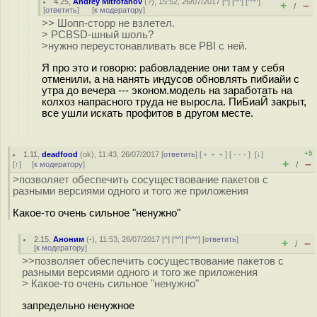
4.25
,
Andrey Mitrofanov
(
?
), 15:52, 26/07/2017 [
^
] [
^^
] [
^^^
]
+
–
/
[
ответить
]
[
к модератору
]
>> Шопп-сторр не взлетел.
> PCBSD-шный шоль?
>нужно переустонавливать все PBI с ней.
Я про это и говорю: рабовладение они там у себя
отменили, а на нанять индусов обновлять пибиайи с
утра до вечера --- эконом.модель на заработать на
колхоз напрасного труда не выросла. ПиБиаЙ закрыт,
все ушли искать профитов в другом месте.
+5
1.11
,
deadfood
(
ok
), 11:43, 26/07/2017 [
ответить
] [
﹢﹢﹢
] [
· · ·
]
[
↓
]
+
–
[
↑
] [
к модератору
]
/
>позволяет обеспечить сосуществование пакетов с
разными версиями одного и того же приложения
Какое-то очень сильное "ненужно"
2.15
,
Аноним
(
-
), 11:53, 26/07/2017 [
^
] [
^^
] [
^^^
] [
ответить
]
+
–
/
[
к модератору
]
>>позволяет обеспечить сосуществование пакетов с
разными версиями одного и того же приложения
> Какое-то очень сильное "ненужно"
запредельно ненужное