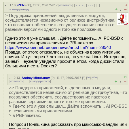
–2
1.10
,
iZEN
(
ok
), 11:36, 26/07/2017 [
ответить
] [
﹢﹢﹢
] [
· · ·
]
[
↓
]
+
–
[
к модератору
]
/
> Поддержка приложений, выделенных в модули,
осуществляется независимо от релизов дистрибутива,
что позволяет обеспечить сосуществование пакетов с
разными версиями одного и того же приложения.
Где-то это я уже слышал... Дайте вспомнить... А! PC-BSD с
независимыми приложениями в PBI-пакетах.
https://www.opennet.ru/opennews/art.shtml?num=29940
Правда, от этого отказались, не объяснив вразумительно
причин. И тут, через 7 лет снова, но уже на Linux. Интересно,
зачем? Неужели увидели профит в этом, когда диски стали
большими и есть Docker?
+1
2.13
,
Andrey Mitrofanov
(
?
), 11:47, 26/07/2017 [
^
] [
^^
] [
^^^
]
+
–
[
ответить
]
[
к модератору
]
/
>> Поддержка приложений, выделенных в модули,
осуществляется независимо от релизов дистрибутива, что
позволяет обеспечить сосуществование пакетов с
разными версиями одного и того же приложения.
> Где-то это я уже слышал... Дайте вспомнить... А! PC-BSD
с независимыми приложениями
> в PBI-пакетах.
Попроси Поняшкина рассказать про макосыкс-бандлы или
как их там.