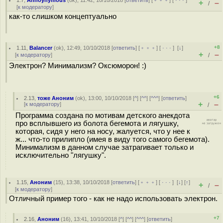
1.7
,
Annoynymous
(
ok
), 11:42, 10/10/2018 [
ответить
] [
﹢﹢﹢
] [
· · ·
]
+
–
/
[
к модератору
]
как-то слишком концептуально
+8
1.11
,
Balancer
(
ok
), 12:49, 10/10/2018 [
ответить
] [
﹢﹢﹢
] [
· · ·
]
[
↓
]
+
–
[
к модератору
]
/
Электрон? Минимализм? Оксюморон! :)
+6
2.13
,
тоже Аноним
(
ok
), 13:00, 10/10/2018 [
^
] [
^^
] [
^^^
] [
ответить
]
+
–
[
к модератору
]
/
Программа создана по мотивам детского анекдота
про всплывшего из болота бегемота и лягушку,
которая, сидя у него на носу, жалуется, что у нее к
ж... что-то прилипло (имея в виду того самого бегемота).
Минимализм в данном случае затрагивает только и
исключительно "лягушку".
1.15
,
Аноним
(
15
), 13:38, 10/10/2018 [
ответить
] [
﹢﹢﹢
] [
· · ·
]
[
↓
] [
↑
]
+
–
/
[
к модератору
]
Отличный пример того - как не надо использовать электрон.
+7
2.16
,
Аноним
(
16
), 13:41, 10/10/2018 [
^
] [
^^
] [
^^^
] [
ответить
]