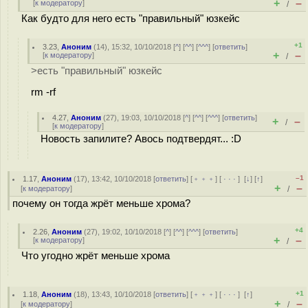
+
–
[
к модератору
]
/
Как будто для него есть "правильный" юзкейс
+1
3.23
,
Аноним
(
14
), 15:32, 10/10/2018 [
^
] [
^^
] [
^^^
] [
ответить
]
+
–
[
к модератору
]
/
>есть "правильный" юзкейс
rm -rf
4.27
,
Аноним
(
27
), 19:03, 10/10/2018 [
^
] [
^^
] [
^^^
] [
ответить
]
+
–
/
[
к модератору
]
Новость запилите? Авось подтвердят... :D
–1
1.17
,
Аноним
(
17
), 13:42, 10/10/2018 [
ответить
] [
﹢﹢﹢
] [
· · ·
]
[
↓
] [
↑
]
+
–
[
к модератору
]
/
почему он тогда жрёт меньше хрома?
+4
2.26
,
Аноним
(
27
), 19:02, 10/10/2018 [
^
] [
^^
] [
^^^
] [
ответить
]
+
–
[
к модератору
]
/
Что угодно жрёт меньше хрома
+1
1.18
,
Аноним
(
18
), 13:43, 10/10/2018 [
ответить
] [
﹢﹢﹢
] [
· · ·
]
[
↑
]
+
–
[
к модератору
]
/