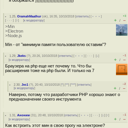
я оборжался )))))))))))))))))))))))))))
+3
1.25
,
OramahMaalhur
(
ok
), 16:35, 10/10/2018 [
ответить
] [
﹢﹢﹢
]
+
–
[
· · ·
]
[
↑
] [
к модератору
]
/
>Min
>Electron
>Node.js
Min - от "минимум памяти пользователю оставим"?
–1
1.29
,
Jkeks
(
?
), 20:26, 10/10/2018 [
ответить
] [
﹢﹢﹢
] [
· · ·
]
[
↓
]
+
–
[
к модератору
]
/
Браузера на php еще нет почему то. Что бы
расширения тоже на php были. И только на 7
–2
2.30
,
Jvc1
(
?
), 20:40, 10/10/2018 [
^
] [
^^
] [
^^^
] [
ответить
]
+
–
[
к модератору
]
/
Наверно, потому что разработчики PHP хорошо знают о
предназначении своего инструмента
–1
1.31
,
Аноним
(
31
), 20:48, 10/10/2018 [
ответить
] [
﹢﹢﹢
] [
· · ·
]
[
↓
] [
↑
]
+
–
[
к модератору
]
/
Как встроить этот мин в свою прогу на электроне?