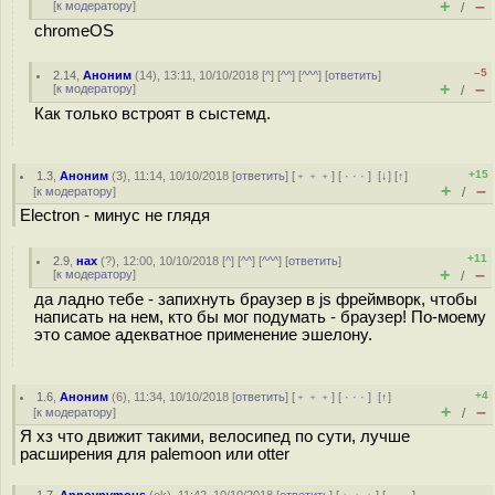
+
–
[
к модератору
]
/
chromeOS
–5
2.14
,
Аноним
(
14
), 13:11, 10/10/2018 [
^
] [
^^
] [
^^^
] [
ответить
]
+
–
[
к модератору
]
/
Как только встроят в сыстемд.
+15
1.3
,
Аноним
(
3
), 11:14, 10/10/2018 [
ответить
] [
﹢﹢﹢
] [
· · ·
]
[
↓
] [
↑
]
+
–
[
к модератору
]
/
Electron - минус не глядя
+11
2.9
,
нах
(
?
), 12:00, 10/10/2018 [
^
] [
^^
] [
^^^
] [
ответить
]
+
–
[
к модератору
]
/
да ладно тебе - запихнуть браузер в js фреймворк, чтобы
написать на нем, кто бы мог подумать - браузер! По-моему
это самое адекватное применение эшелону.
+4
1.6
,
Аноним
(
6
), 11:34, 10/10/2018 [
ответить
] [
﹢﹢﹢
] [
· · ·
]
[
↑
]
+
–
[
к модератору
]
/
Я хз что движит такими, велосипед по сути, лучше
расширения для palemoon или otter