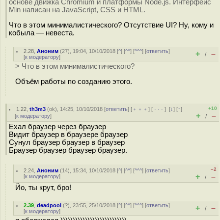
основе движка Chromium и платформы Node.js. Интерфейс
Min написан на JavaScript, CSS и HTML.
Что в этом минималистического? Отсутствие UI? Ну, кому и
кобыла — невеста.
2.28
,
Аноним
(
27
), 19:04, 10/10/2018 [
^
] [
^^
] [
^^^
] [
ответить
]
+
–
/
[
к модератору
]
> Что в этом минималистического?
Объём работы по созданию этого.
+10
1.22
,
th3m3
(
ok
), 14:25, 10/10/2018 [
ответить
] [
﹢﹢﹢
] [
· · ·
]
[
↓
] [
↑
]
+
–
[
к модератору
]
/
Ехал браузер через браузер
Видит браузер в браузере браузер
Сунул браузер браузер в браузер
Браузер браузер браузер браузер.
–2
2.24
,
Аноним
(
14
), 15:34, 10/10/2018 [
^
] [
^^
] [
^^^
] [
ответить
]
+
–
[
к модератору
]
/
Йо, ты крут, бро!
2.39
,
deadpool
(
?
), 23:55, 25/10/2018 [
^
] [
^^
] [
^^^
] [
ответить
]
+
–
/
[
к модератору
]