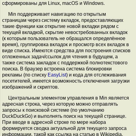
сформированы для Linux, macOS и Windows.
Min поддерживает навигацию по открытым
страницам через систему вкладок, предоставляющих
такие функции как открытие новой вкладки рядом с
текущей вкладкой, скрытие невостребованных вкладок
(к которым пользователь не обращался определённое
время), группировка вкладок и просмотр всех вкладок в
виде списка. Имеются средства для построения списков
отложенных задач/ссылок для чтения в будущем, а
также система закладок с поддержкой полнотекстового
поиска. В браузер встроена система блокировки
рекламы (по списку
EasyList
) и кода для отслеживания
посетителей, имеется возможность отключения загрузки
изображений и скриптов.
Центральным элементом управления в Min является
адресная строка, через которую можно отправлять
запросы к поисковой системе (по умолчанию
DuckDuckGo) и выполнять поиск на текущей странице.
При вводе в адресной строке по мере набора
формируется сводка актуальной для текущего запроса
информации, такой как ссылка на статью в Wikipedia,