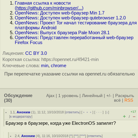
Главная ссылка к новости
(
https://github.com/minbrowser/...
)
OpenNews: Доступен web-браузер Min 1.7
OpenNews: Доступен web-браузер qutebrowser 1.2.0
OpenNews: Проект Tor начал тестирование браузера для
платформы Android
OpenNews: Выпуск браузера Pale Moon 28.1
OpenNews: Представлен переработанный web-браузер
Firefox Focus
Лицензия:
CC BY 3.0
Короткая ссылка: https://opennet.ru/49421-min
Ключевые слова:
min
,
chrome
При перепечатке указание ссылки на opennet.ru обязательно
Обсуждение
Ajax
|
1 уровень
|
Линейный
|
+/-
|
Раскрыть
(30)
всё
|
RSS
+17
1.1
,
Аноним
(
1
), 11:12, 10/10/2018 [
ответить
] [
﹢﹢﹢
] [
· · ·
]
[
↓
]
+
–
[
к модератору
]
/
Браузер в браузере, когда уже ElectronOS запилят?
+3
2.4
,
Аноним
(
4
), 11:16, 10/10/2018 [
^
] [
^^
] [
^^^
] [
ответить
]