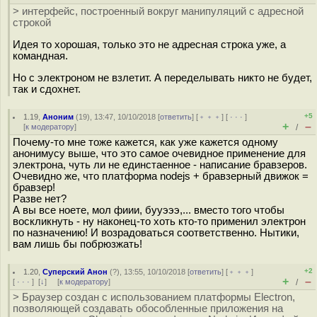
> интерфейс, построенный вокруг манипуляций с адресной
строкой
Идея то хорошая, только это не адресная строка уже, а
командная.
Но с электроном не взлетит. А переделывать никто не будет,
так и сдохнет.
+5
1.19
,
Аноним
(
19
), 13:47, 10/10/2018 [
ответить
] [
﹢﹢﹢
] [
· · ·
]
+
–
[
к модератору
]
/
Почему-то мне тоже кажется, как уже кажется одному
анонимусу выше, что это самое очевидное применение для
электрона, чуть ли не единстаенное - написание бравзеров.
Очевидно же, что платформа nodejs + бравзерный движок =
бравзер!
Разве нет?
А вы все ноете, мол фиии, бууэээ,... вместо того чтобы
воскликнуть - ну наконец-то хоть кто-то применил электрон
по назначению! И возрадоваться соответственно. Нытики,
вам лишь бы побрюзжать!
+2
1.20
,
Суперский Анон
(
?
), 13:55, 10/10/2018 [
ответить
] [
﹢﹢﹢
]
+
–
[
· · ·
]
[
↓
] [
к модератору
]
/
> Браузер создан с использованием платформы Electron,
позволяющей создавать обособленные приложения на