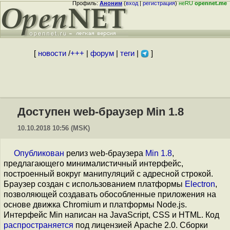
Профиль:
Аноним
(
вход
|
регистрация
)
неRU
opennet.me
[
новости
/
+++
|
форум
|
теги
|
]
Доступен web-браузер Min 1.8
10.10.2018 10:56 (MSK)
Опубликован
релиз web-браузера
Min 1.8
,
предлагающего минималистичный интерфейс,
построенный вокруг манипуляций с адресной строкой.
Браузер создан с использованием платформы
Electron
,
позволяющей создавать обособленные приложения на
основе движка Chromium и платформы Node.js.
Интерфейс Min написан на JavaScript, CSS и HTML. Код
распространяется
под лицензией Apache 2.0. Сборки