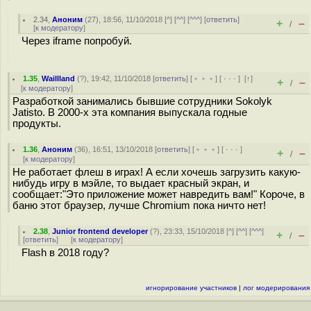
2.34
,
Аноним
(
27
), 18:56, 11/10/2018 [
^
] [
^^
] [
^^^
] [
ответить
]
+
–
/
[
к модератору
]
Через iframe попробуй.
1.35
,
Waillland
(
?
), 19:42, 11/10/2018 [
ответить
] [
﹢﹢﹢
] [
· · ·
]
[
↑
]
+
–
/
[
к модератору
]
Разработкой занимались бывшие сотрудники Sokolyk
Jatisto. В 2000-x эта компания выпускала годные
продукты.
1.36
,
Аноним
(
36
), 16:51, 13/10/2018 [
ответить
] [
﹢﹢﹢
] [
· · ·
]
+
–
/
[
к модератору
]
Не работает флеш в играх! А если хочешь загрузить какую-
нибудь игру в мэйле, то выдает красный экран, и
сообщает:"Это приложение может навредить вам!" Короче, в
баню этот браузер, лучше Chromium пока ничто нет!
2.38
,
Junior frontend developer
(
?
), 23:33, 15/10/2018 [
^
] [
^^
] [
^^^
]
+
–
/
[
ответить
]
[
к модератору
]
Flash в 2018 году?
игнорирование участников
|
лог модерирования