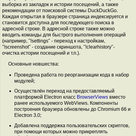
выборка из закладок и истории посещений, а также
рекомендации от поисковой системы DuckDuckGo.
Каждая открытая в браузере страница индексируется и
становится доступна для последующего поиска в
адресной строке. В адресной строке также можно
вводить команды для быстрого выполнения операций
(например, "!settings" - переход к настройкам,
"!screenshot" - создание скриншота, "!clearhistory"-
очистка истории посещений и т.п.).
Основные новшества:
Проведена работа по реорганизации кода в набор
модулей;
Осуществлён переход на предоставляемый
платформой Electron класс
BrowserViews
вместо
ранее используемого WebViews. Компоненты
построения браузера обновлены до Chromium 66 и
Electron 3.0;
Добавлена поддержка пользовательских скриптов,
при помощи которых можно прикреплять