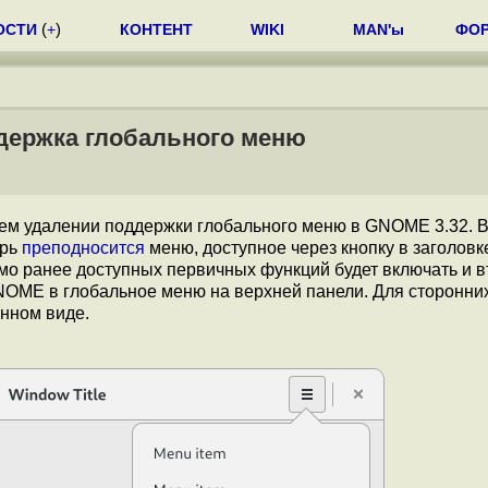
ОСТИ
(
+
)
КОНТЕНТ
WIKI
MAN'ы
ФО
держка глобального меню
м удалении поддержки глобального меню в GNOME 3.32. В
ерь
преподносится
меню, доступное через кнопку в заголовк
мо ранее доступных первичных функций будет включать и 
OME в глобальное меню на верхней панели. Для сторонни
онном виде.