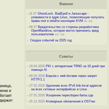
Важное
-
11.07
GhostLock, BadEpoll и Januscape -
уязвимости в ядре Linux, позволяющие получить
права root и обойти изоляцию KVM
(82 +34)
-
08.07
Вредительство со стороны разработчика
OpenMandriva, которое могло причинить вред
пользователям
(107 +34)
-
Сводка событий за 2025 год
Советы
-
19.04.2026
PKI с аппаратным TRNG за 10 дней при
помощи AI
-
09.03.2026
Борьба с web-ботами через запрет
HTTP/1.1
аница,
-
27.02.2026
Удаление всех IPv6 link-local адресов
на всех сетевых интерфейсах в Linux
меню и
аботает
-
27.01.2026
Ускорение пересборки llama.cpp
одержит
-
25.12.2025
Атомарные обновления в OSTree