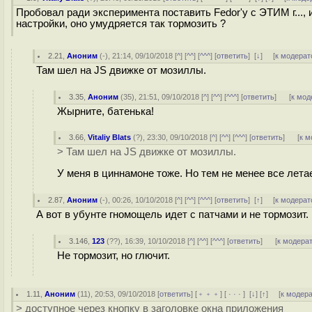
Пробовал ради эксперимента поставить Fedor'у с ЭТИМ г..., 
настройки, оно умудряется так тормозить ?
2.21
,
Аноним
(
-
), 21:14, 09/10/2018 [
^
] [
^^
] [
^^^
] [
ответить
]
[
↓
] [
к модерат
Там шел на JS движке от мозиллы.
3.35
,
Аноним
(
35
), 21:51, 09/10/2018 [
^
] [
^^
] [
^^^
] [
ответить
]
[
к мод
Жырните, батенька!
3.66
,
Vitaliy Blats
(
?
), 23:30, 09/10/2018 [
^
] [
^^
] [
^^^
] [
ответить
]
[
к м
> Там шел на JS движке от мозиллы.
У меня в циннамоне тоже. Но тем не менее все летае
2.87
,
Аноним
(
-
), 00:26, 10/10/2018 [
^
] [
^^
] [
^^^
] [
ответить
]
[
↑
] [
к модерат
А вот в убунте гномощель идет с патчами и не тормозит.
3.146
,
123
(
??
), 16:39, 10/10/2018 [
^
] [
^^
] [
^^^
] [
ответить
]
[
к модера
Не тормозит, но глючит.
1.11
,
Аноним
(
11
), 20:53, 09/10/2018 [
ответить
] [
﹢﹢﹢
] [
· · ·
]
[
↓
] [
↑
] [
к модер
> доступное через кнопку в заголовке окна приложения