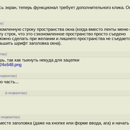
ь экран, теперь функционал требует дополнительного клика. О
ру
]
номленную строку пространства окна (когда вместо ленты меню 
оту строк, что это сэкономленное пространство просто съедено
можно сделать при желании и лишнего пространства не съедает
ьшить шрифт заголовка окна).
тору
]
ь, так как тыкнуть некуда для зацепки
1024x648.png
модератору
]
 часть...
]
[
к модератору
]
к модератору
]
сте заголовка (даже на кнопке или форме ввода, ага) и начать