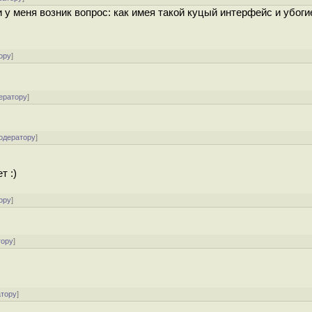
и у меня возник вопрос: как имея такой куцый интерфейс и убоги
ору
]
ератору
]
одератору
]
т :)
ору
]
тору
]
атору
]