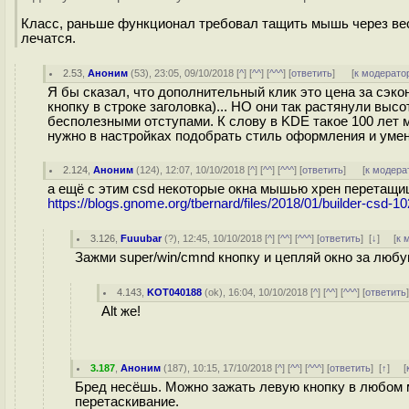
Класс, раньше функционал требовал тащить мышь через вес
лечатся.
2.53
,
Аноним
(
53
), 23:05, 09/10/2018 [
^
] [
^^
] [
^^^
] [
ответить
]
[
к модерато
Я бы сказал, что дополнительный клик это цена за сэко
кнопку в строке заголовка)... НО они так растянули выс
бесполезными отступами. К слову в KDE такое 100 лет 
нужно в настройках подобрать стиль оформления и умен
2.124
,
Аноним
(
124
), 12:07, 10/10/2018 [
^
] [
^^
] [
^^^
] [
ответить
]
[
к модера
а ещё с этим csd некоторые окна мышью хрен перетащиш
https://blogs.gnome.org/tbernard/files/2018/01/builder-csd-
3.126
,
Fuuubar
(
?
), 12:45, 10/10/2018 [
^
] [
^^
] [
^^^
] [
ответить
]
[
↓
] [
к 
Зажми super/win/cmnd кнопку и цепляй окно за любую
4.143
,
KOT040188
(
ok
), 16:04, 10/10/2018 [
^
] [
^^
] [
^^^
] [
ответить
Alt же!
3.187
,
Аноним
(
187
), 10:15, 17/10/2018 [
^
] [
^^
] [
^^^
] [
ответить
]
[
↑
] [
Бред несёшь. Можно зажать левую кнопку в любом ме
перетаскивание.