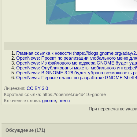
Главная ссылка к новости (
https://blogs.gnome.org/aday/2.
OpenNews: Проект по реализации глобального меню дл
OpenNews: Из файлового менеджера GNOME будет уда
OpenNews: Опубликованы макеты мобильного интерфе
OpenNews: В GNOME 3.28 будет убрана возможность ра
OpenNews: Первые планы по разработке GNOME Shell 
Лицензия:
CC BY 3.0
Короткая ссылка: https://opennet.ru/49416-gnome
Ключевые слова:
gnome
,
menu
При перепечатке указа
Обсуждение
(171)