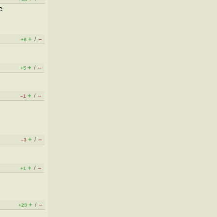
е
+
–
/
+6
+
–
/
+5
+
–
/
–1
+
–
/
–3
+
–
/
+1
+
–
/
+29