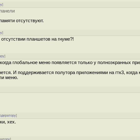
ру
]
 панели
 памяти отсутствуют.
ру
]
отсутствии планшетов на гнуме?!
ору
]
, когда глобальное меню появляется только у полноэкранных пр
нется. И поддерживается полутора приложениями на гтк3, когда 
ли меню.
одератору
]
и, хех.
ратору
]