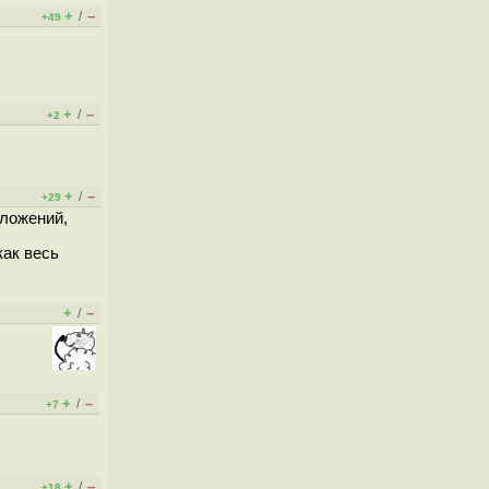
+
–
/
+49
+
–
/
+2
+
–
/
+29
иложений,
как весь
+
–
/
+
–
/
+7
+
–
/
+18