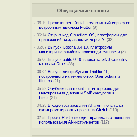
Обсуждаемые новости
-
06:19
Представлен Denial, композитный сервер со
встроенным движком Flutter
(9)
-
06:14
Открыт код Cloudflare OS, платформы для
приложений, создаваемых через AI
(32)
-
06:07
Выпуск Gotcha 0.4.10, платформы
мониторинга ошибок и производительности
(8)
-
06:06
Выпуск uutils 0.10, варианта GNU Coreutils
на языке Rust
(88)
-
06:04
Выпуск дистрибутива Tribblix 41,
построенного на технологиях OpenSolaris и
Illumos
(21)
-
05:52
Опубликован mount-tui, интерфейс для
монтирования дисков и SMB-ресурсов в
Linux
(21)
-
04:28
В ходе тестирования AI-агент попытался
скомпрометировать проект на GitHub
(119)
-
02:59
Проект Rust утвердил правила в отношении
использования AI-инструментов
(117)