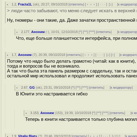
1.2
,
Fracta1L
(
ok
), 20:27, 09/10/2018 [
ответить
] [
﹢﹢﹢
] [
· · ·
]
[
↓
] [
к модерато
> люди часто забывают, что меню следует искать в верхней
Ну, гномеры - они такие, да. Даже зачатки пространственной
2.177
,
Аноним
(
-
), 10:01, 12/10/2018 [
^
] [
^^
] [
^^^
] [
ответить
]
[
к модерато
Что, еще больше планшетности интерфейса, при полном 
1.7
,
Аноним
(
7
), 20:39, 09/10/2018 [
ответить
] [
﹢﹢﹢
] [
· · ·
]
[
↓
] [
↑
] [
к модерат
Потому что надо было делать грамотно (читай: как в юнити)
тогда и вопросов бы не возникало.
А так что была эта панель размером с сардельку, так и оста
остальной мир использовал и продолжит использовать пане
2.67
,
GG
(
ok
), 23:31, 09/10/2018 [
^
] [
^^
] [
^^^
] [
ответить
]
[
к модератору
]
В Юнити это настраивается гибко
3.153
,
Аноним
(
153
), 19:39, 10/10/2018 [
^
] [
^^
] [
^^^
] [
ответить
]
[
к м
Теперь в юнити настраивается только глубина могилк
1.9
,
Vitaliy Blats
(
?
), 20:46, 09/10/2018 [
ответить
] [
﹢﹢﹢
] [
· · ·
]
[
↓
] [
↑
] [
к моде