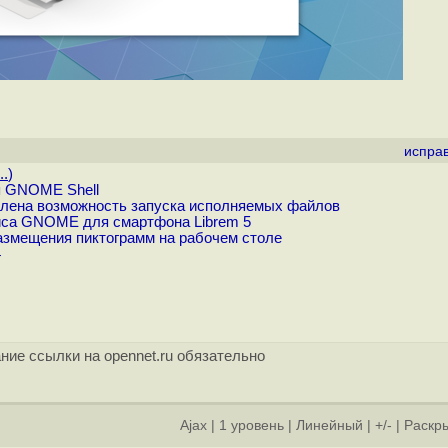
испра
..
)
я GNOME Shell
лена возможность запуска исполняемых файлов
йса GNOME для смартфона Librem 5
змещения пиктограмм на рабочем столе
4
ние ссылки на opennet.ru обязательно
Ajax
|
1 уровень
|
Линейный
|
+/-
|
Раскры