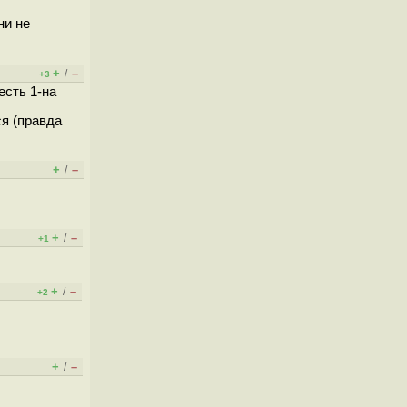
ни не
+
–
/
+3
есть 1-на
ся (правда
+
–
/
+
–
/
+1
+
–
/
+2
+
–
/