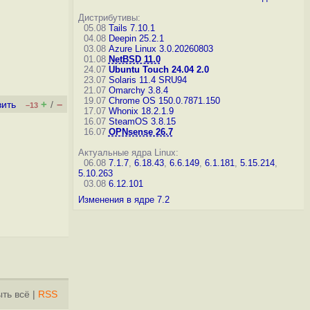
Дистрибутивы:
05.08
Tails 7.10.1
04.08
Deepin 25.2.1
03.08
Azure Linux 3.0.20260803
01.08
NetBSD 11.0
24.07
Ubuntu Touch 24.04 2.0
23.07
Solaris 11.4 SRU94
21.07
Omarchy 3.8.4
19.07
Chrome OS 150.0.7871.150
+
–
вить
/
–13
17.07
Whonix 18.2.1.9
16.07
SteamOS 3.8.15
16.07
OPNsense 26.7
Актуальные ядра Linux:
06.08
7.1.7
,
6.18.43
,
6.6.149
,
6.1.181
,
5.15.214
,
5.10.263
03.08
6.12.101
Изменения в ядре 7.2
ть всё
|
RSS