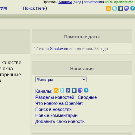
Профиль:
Аноним
(
вход
|
регистрация
)
неRU
opennet.me
РУМ
Поиск
(
теги
)
Памятные даты
17 июля
Slackware
исполнилось 33 года
 качестве
е окна
Навигация
вторичные
х
Каналы:
Разделы новостей
|
Сводные
Что нового на OpenNet
Поиск в новостях
Новые комментарии
Добавить свою новость