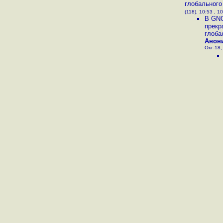
глобального
(118), 10:53 , 1
В GNO
прекр
глоба
Анон
Окт-18,