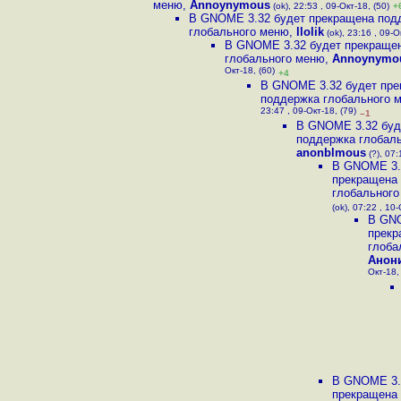
меню
,
Annoynymous
(ok), 22:53 , 09-Окт-18, (50)
+
В GNOME 3.32 будет прекращена под
глобального меню
,
llolik
(ok), 23:16 , 09-О
В GNOME 3.32 будет прекраще
глобального меню
,
Annoynymo
Окт-18, (60)
+4
В GNOME 3.32 будет пр
поддержка глобального 
23:47 , 09-Окт-18, (79)
–1
В GNOME 3.32 буд
поддержка глобал
anonblmous
(?), 07:
В GNOME 3.
прекращена
глобального
(ok), 07:22 , 10
В GNO
прекр
глоба
Анон
Окт-18,
В GNOME 3.
прекращена