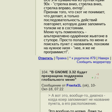
Все эти бумажечки из булгахтерий
90х - "стрелка вниз, стрелка вниз,
стрелка вправо, ентер".
Признак того, что скот не понимает,
что делает, а только
последовательность действий
повторяет, которую даже запомнить
толком не в состоянии.
Меню чуть поменялось -
альтернативно одарённое жывтоне в
ступоре. Просто полазать по меню и
поискать пункт с названием, похожим
на нужное низя - "нее, я же не
программист!".
Ответить
|
Правка
|
^ к родителю #79
|
Наверх
|
Cообщить модератору
104.
"В GNOME 3.32 будет
–1
прекращена поддержка
+
–
/
глобального меню"
Сообщение от
Fracta1L
(ok), 10-
Окт-18, 07:22
> А вот это, вообще-то, диагноз -
когда юзер запоминает не название
пункта, а его расположение.
Это вообще-то норма. Даже ты,