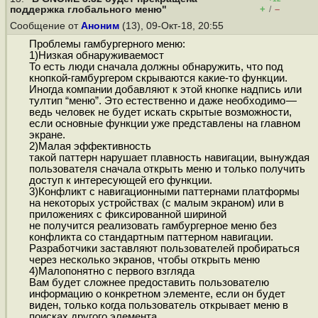
+
–
поддержка глобального меню"
/
Сообщение от
Аноним
(13), 09-Окт-18, 20:55
Проблемы гамбургерного меню:
1)Низкая обнаруживаемост
То есть люди сначала должны обнаружить, что под
кнопкой-гамбургером скрываются какие-то функции.
Иногда компании добавляют к этой кнопке надпись или
тултип “меню”. Это естественно и даже необходимо —
ведь человек не будет искать скрытые возможности,
если основные функции уже представлены на главном
экране.
2)Малая эффективность
такой паттерн нарушает плавность навигации, вынуждая
пользователя сначала открыть меню и только получить
доступ к интересующей его функции.
3)Конфликт с навигационными паттернами платформы
на некоторых устройствах (с малым экраном) или в
приложениях с фиксированной шириной
не получится реализовать гамбургерное меню без
конфликта со стандартным паттерном навигации.
Разработчики заставляют пользователей пробираться
через несколько экранов, чтобы открыть меню
4)Малопонятно с первого взгляда
Вам будет сложнее предоставить пользователю
информацию о конкретном элементе, если он будет
виден, только когда пользователь открывает меню в
поисках другого элемента.