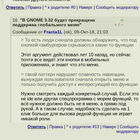
Ответить
|
Правка
|
^ к родителю #0
|
Наверх
|
Cообщить модератору
16.
"В GNOME 3.32 будет прекращена
+6
+
–
поддержка глобального меню"
/
Сообщение от
Fracta1L
(ok), 09-Окт-18, 21:03
> То есть люди сначала должны обнаружить, что под
кнопкой-гамбургером скрываются какие-то функции
Этот аргумент действовал лет 10 назад, но сейчас
почти все видят эти кнопки в мобильных
приложениях, и знают что это меню.
> такой паттерн нарушает плавность навигации,
вынуждая пользователя сначала открыть меню и
только получить доступ к интересующей его функции
Нужно смотреть каждый конкретный случай. Если это
не ide или другая спецпрограмма с морем функций, то
всё нужное должно быть не в меню, а прямо под
рукой. А в таком случае, надобность сделать на 1
клик больше для вызова редкой функции не играет
никакой роли.
Ответить
|
Правка
|
^ к родителю #13
|
Наверх
|
Cообщить
модератору