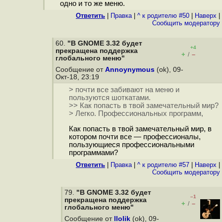
одно и то же меню.
Ответить
|
Правка
|
^ к родителю #50
|
Наверх
|
Cообщить модератору
60.
"В GNOME 3.32 будет
+4
прекращена поддержка
+
–
/
глобального меню"
Сообщение от
Annoynymous
(ok), 09-
Окт-18, 23:19
> почти все забивают на меню и
пользуются шоткатами.
>> Как попасть в твой замечательный мир?
> Легко. Профессиональных программ,
Как попасть в твой замечательный мир, в
котором почти все — профессионалы,
пользующиеся профессиональными
программами?
Ответить
|
Правка
|
^ к родителю #57
|
Наверх
|
Cообщить модератору
79.
"В GNOME 3.32 будет
–1
прекращена поддержка
+
–
/
глобального меню"
Сообщение от
llolik
(ok), 09-