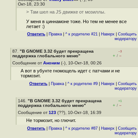
Окт-18, 23:30
> Там шел на JS движке от мозиллы.
У меня в циннамоне тоже. Но тем не менее все
летает :)
Ответить
|
Правка
|
^ к родителю #21
|
Наверх
|
Cообщить
модератору
87.
"В GNOME 3.32 будет прекращена
–3
+
–
поддержка глобального меню"
/
Сообщение от
Аноним
(-), 10-Окт-18, 00:26
А вот в убунте гномощель идет с патчами и не
тормозит.
Ответить
|
Правка
|
^ к родителю #9
|
Наверх
|
Cообщить
модератору
146.
"В GNOME 3.32 будет прекращена
+1
+
–
поддержка глобального меню"
/
Сообщение от
123
(??), 10-Окт-18, 16:39
Не тормозит, но глючит.
Ответить
|
Правка
|
^ к родителю #87
|
Наверх
|
Cообщить
модератору