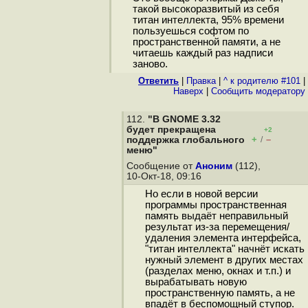
такой высокоразвитый из себя
титан интеллекта, 95% времени
пользуешься софтом по
пространственной памяти, а не
читаешь каждый раз надписи
заново.
Ответить
|
Правка
|
^ к родителю #101
|
Наверх
|
Cообщить модератору
112.
"В GNOME 3.32
будет прекращена
+2
+
–
поддержка глобального
/
меню"
Сообщение от
Аноним
(112),
10-Окт-18, 09:16
Но если в новой версии
программы пространственная
память выдаёт неправильный
результат из-за перемещения/
удаления элемента интерфейса,
"титан интеллекта" начнёт искать
нужный элемент в других местах
(разделах меню, окнах и т.п.) и
вырабатывать новую
пространственную память, а не
впадёт в беспомощный ступор.