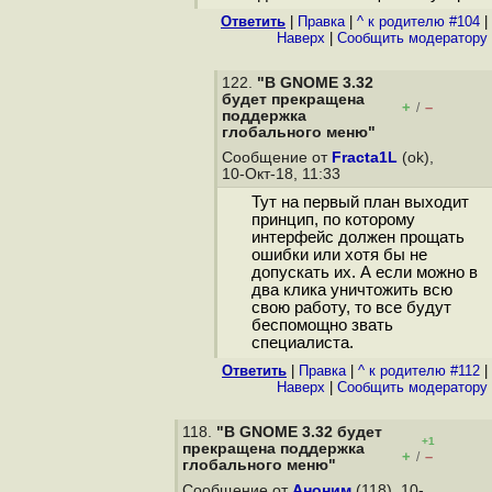
Ответить
|
Правка
|
^ к родителю #104
|
Наверх
|
Cообщить модератору
122.
"В GNOME 3.32
будет прекращена
+
–
/
поддержка
глобального меню"
Сообщение от
Fracta1L
(ok),
10-Окт-18, 11:33
Тут на первый план выходит
принцип, по которому
интерфейс должен прощать
ошибки или хотя бы не
допускать их. А если можно в
два клика уничтожить всю
свою работу, то все будут
беспомощно звать
специалиста.
Ответить
|
Правка
|
^ к родителю #112
|
Наверх
|
Cообщить модератору
118.
"В GNOME 3.32 будет
+1
прекращена поддержка
+
–
/
глобального меню"
Сообщение от
Аноним
(118), 10-