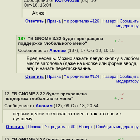
Сообщение от
KOT040188
(ok), 10-
Окт-18, 16:04
Alt же!
Ответить
|
Правка
|
^ к родителю #126
|
Наверх
|
Cообщить
модератору
187
.
"В GNOME 3.32 будет прекращена
+
–
/
поддержка глобального меню"
Сообщение от
Аноним
(187), 17-Окт-18, 10:15
Бред несёшь. Можно зажать левую кнопку в любом
месте заголовка (даже на кнопке или форме ввода,
ага) и начать перетаскивание.
Ответить
|
Правка
|
^ к родителю #124
|
Наверх
|
Cообщить
модератору
12.
"В GNOME 3.32 будет прекращена
–2
+
–
поддержка глобального меню"
/
Сообщение от
Аноним
(12), 09-Окт-18, 20:54
первым делом отключал это меню. так что оно и к
лучшему.
Ответить
|
Правка
|
^ к родителю #0
|
Наверх
|
Cообщить модератору
13.
"В GNOME 3.32 будет прекращена
+12