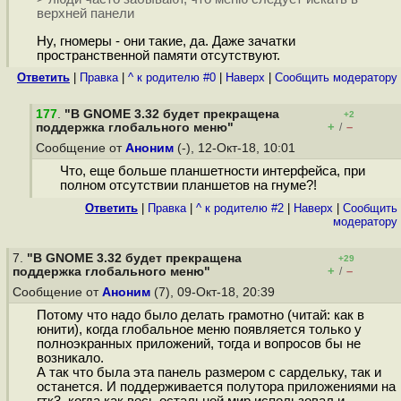
верхней панели
Ну, гномеры - они такие, да. Даже зачатки
пространственной памяти отсутствуют.
Ответить
|
Правка
|
^ к родителю #0
|
Наверх
|
Cообщить модератору
177
.
"В GNOME 3.32 будет прекращена
+2
+
–
поддержка глобального меню"
/
Сообщение от
Аноним
(-), 12-Окт-18, 10:01
Что, еще больше планшетности интерфейса, при
полном отсутствии планшетов на гнуме?!
Ответить
|
Правка
|
^ к родителю #2
|
Наверх
|
Cообщить
модератору
7.
"В GNOME 3.32 будет прекращена
+29
+
–
поддержка глобального меню"
/
Сообщение от
Аноним
(7), 09-Окт-18, 20:39
Потому что надо было делать грамотно (читай: как в
юнити), когда глобальное меню появляется только у
полноэкранных приложений, тогда и вопросов бы не
возникало.
А так что была эта панель размером с сардельку, так и
останется. И поддерживается полутора приложениями на