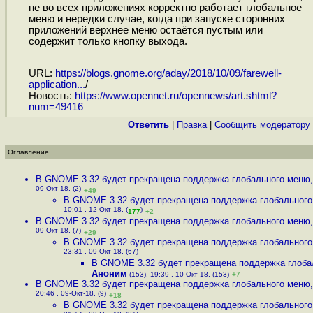
не во всех приложениях корректно работает глобальное
меню и нередки случае, когда при запуске сторонних
приложений верхнее меню остаётся пустым или
содержит только кнопку выхода.
URL:
https://blogs.gnome.org/aday/2018/10/09/farewell-
application...
/
Новость:
https://www.opennet.ru/opennews/art.shtml?
num=49416
Ответить
|
Правка
|
Cообщить модератору
Оглавление
В GNOME 3.32 будет прекращена поддержка глобального меню
09-Окт-18, (2)
+49
В GNOME 3.32 будет прекращена поддержка глобальног
10:01 , 12-Окт-18, (
)
177
+2
В GNOME 3.32 будет прекращена поддержка глобального меню
09-Окт-18, (7)
+29
В GNOME 3.32 будет прекращена поддержка глобальног
23:31 , 09-Окт-18, (67)
В GNOME 3.32 будет прекращена поддержка глоба
Аноним
(153), 19:39 , 10-Окт-18, (153)
+7
В GNOME 3.32 будет прекращена поддержка глобального меню
20:46 , 09-Окт-18, (9)
+18
В GNOME 3.32 будет прекращена поддержка глобальног