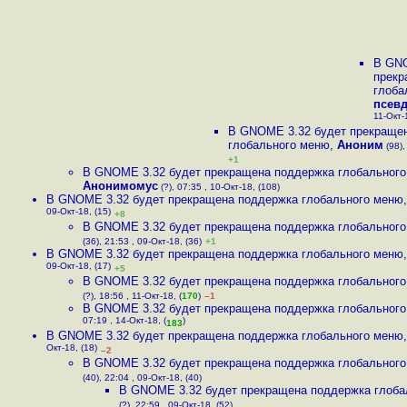
В GNO
прекр
глоба
псев
11-Окт-
В GNOME 3.32 будет прекраще
глобального меню
,
Аноним
(98),
+1
В GNOME 3.32 будет прекращена поддержка глобальног
Анонимомус
(?), 07:35 , 10-Окт-18, (108)
В GNOME 3.32 будет прекращена поддержка глобального меню
09-Окт-18, (15)
+8
В GNOME 3.32 будет прекращена поддержка глобальног
(36), 21:53 , 09-Окт-18, (36)
+1
В GNOME 3.32 будет прекращена поддержка глобального меню
09-Окт-18, (17)
+5
В GNOME 3.32 будет прекращена поддержка глобальног
(?), 18:56 , 11-Окт-18, (
170
)
–1
В GNOME 3.32 будет прекращена поддержка глобальног
07:19 , 14-Окт-18, (
)
183
В GNOME 3.32 будет прекращена поддержка глобального меню
Окт-18, (18)
–2
В GNOME 3.32 будет прекращена поддержка глобальног
(40), 22:04 , 09-Окт-18, (40)
В GNOME 3.32 будет прекращена поддержка глоба
(?), 22:59 , 09-Окт-18, (52)