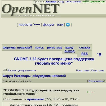
Профиль:
Аноним
(
вход
|
регистрация
)
неRU
opennet.me
[
новости
/
+++
|
форум
|
теги
|
]
форумы
правила/FAQ
поиск
регистрация
вход/
слежка
выход
RSS
"В
GNOME 3.32 будет прекращена поддержка
глобального меню"
Вариант для распечатки
Пред. тема
|
След. тема
Форум
Разговоры, обсуждение новостей
Изначальное сообщение
[
Отслеживать
]
"В GNOME 3.32 будет прекращена поддержка
+
–
/
глобального меню"
Сообщение от
opennews
(??), 09-Окт-18, 20:25
Разработчики проекта GNOME объявили