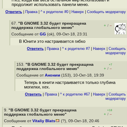
гтк3, когда как весь остальной мир использовал и
продолжит использовать панели меню.
Ответить
|
Правка
|
^ к родителю #0
|
Наверх
|
Cообщить модератору
67.
"В GNOME 3.32 будет прекращена
+
–
/
поддержка глобального меню"
Сообщение от
GG
(ok), 09-Окт-18, 23:31
В Юнити это настраивается гибко
Ответить
|
Правка
|
^ к родителю #7
|
Наверх
|
Cообщить
модератору
153.
"В GNOME 3.32 будет прекращена
+7
+
–
поддержка глобального меню"
/
Сообщение от
Аноним
(153), 10-Окт-18, 19:39
Теперь в юнити настраивается только глубина
могилки, хех.
Ответить
|
Правка
|
^ к родителю #67
|
Наверх
|
Cообщить
модератору
9.
"В GNOME 3.32 будет прекращена
+18
+
–
поддержка глобального меню"
/
Сообщение от
Vitaliy Blats
(?), 09-Окт-18, 20:46