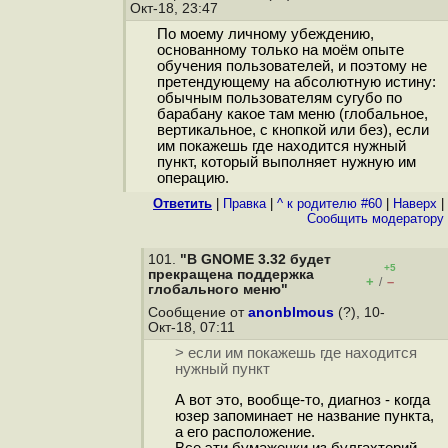
Окт-18, 23:47
По моему личному убеждению,
основанному только на моём опыте
обучения пользователей, и поэтому не
претендующему на абсолютную истину:
обычным пользователям сугубо по
барабану какое там меню (глобальное,
вертикальное, с кнопкой или без), если
им покажешь где находится нужный
пункт, который выполняет нужную им
операцию.
Ответить
|
Правка
|
^ к родителю #60
|
Наверх
|
Cообщить модератору
101.
"В GNOME 3.32 будет
+5
прекращена поддержка
+
–
/
глобального меню"
Сообщение от
anonblmous
(?), 10-
Окт-18, 07:11
> если им покажешь где находится
нужный пункт
А вот это, вообще-то, диагноз - когда
юзер запоминает не название пункта,
а его расположение.