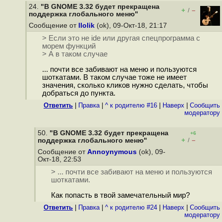
24.
"В GNOME 3.32 будет прекращена
+
–
/
поддержка глобального меню"
Сообщение от
llolik
(ok), 09-Окт-18, 21:17
> Если это не ide или другая спецпрограмма с
морем функций
> А в таком случае
... почти все забивают на меню и пользуются
шоткатами. В таком случае тоже не имеет
значения, сколько кликов нужно сделать, чтобы
добраться до пункта.
Ответить
|
Правка
|
^ к родителю #16
|
Наверх
|
Cообщить
модератору
50.
"В GNOME 3.32 будет прекращена
+6
+
–
поддержка глобального меню"
/
Сообщение от
Annoynymous
(ok), 09-
Окт-18, 22:53
> ... почти все забивают на меню и пользуются
шоткатами.
Как попасть в твой замечательный мир?
Ответить
|
Правка
|
^ к родителю #24
|
Наверх
|
Cообщить
модератору