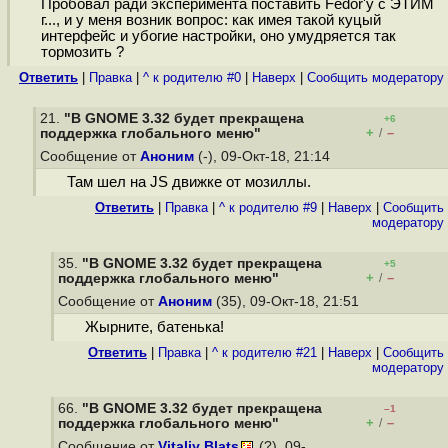
Пробовал ради эксперимента поставить Fedor'у с ЭТИМ
г..., и у меня возник вопрос: как имея такой куцый
интерфейс и убогие настройки, оно умудряется так
тормозить ?
Ответить
|
Правка
|
^ к родителю #0
|
Наверх
|
Cообщить модератору
21.
"В GNOME 3.32 будет прекращена
+6
+
–
поддержка глобального меню"
/
Сообщение от
Аноним
(-), 09-Окт-18, 21:14
Там шел на JS движке от мозиллы.
Ответить
|
Правка
|
^ к родителю #9
|
Наверх
|
Cообщить
модератору
35.
"В GNOME 3.32 будет прекращена
+5
+
–
поддержка глобального меню"
/
Сообщение от
Аноним
(35), 09-Окт-18, 21:51
Жырните, батенька!
Ответить
|
Правка
|
^ к родителю #21
|
Наверх
|
Cообщить
модератору
66.
"В GNOME 3.32 будет прекращена
–1
+
–
поддержка глобального меню"
/
Сообщение от
Vitaliy Blats
(?), 09-