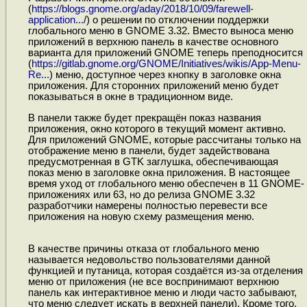
(
https://blogs.gnome.org/aday/2018/10/09/farewell-
application...
/) о решении по отключении поддержки
глобального меню в GNOME 3.32. Вместо выноса меню
приложений в верхнюю панель в качестве основного
варианта для приложений GNOME теперь преподносится
(
https://gitlab.gnome.org/GNOME/Initiatives/wikis/App-Menu-
Re...
) меню, доступное через кнопку в заголовке окна
приложения. Для сторонних приложений меню будет
показываться в окне в традиционном виде.
В панели также будет прекращён показ названия
приложения, окно которого в текущий момент активно.
Для приложений GNOME, которые рассчитаны только на
отображение меню в панели, будет задействована
предусмотренная в GTK заглушка, обеспечивающая
показ меню в заголовке окна приложения. В настоящее
время уход от глобального меню обеспечен в 11 GNOME-
приложениях или 63, но до релиза GNOME 3.32
разработчики намерены полностью перевести все
приложения на новую схему размещения меню.
В качестве причины отказа от глобального меню
называется недовольство пользователями данной
функцией и путаница, которая создаётся из-за отделения
меню от приложения (не все воспринимают верхнюю
панель как интерактивное меню и люди часто забывают,
что меню следует искать в верхней панели). Кроме того,