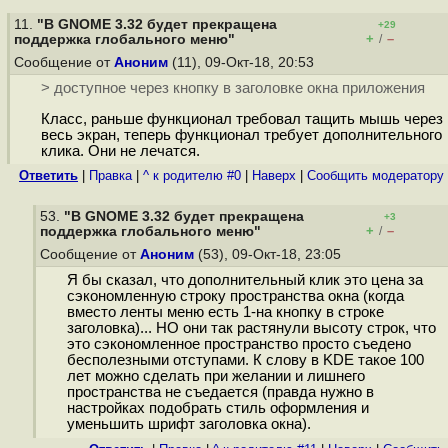
11.
"В GNOME 3.32 будет прекращена
+29
+
–
поддержка глобального меню"
/
Сообщение от
Аноним
(11), 09-Окт-18, 20:53
> доступное через кнопку в заголовке окна приложения
Класс, раньше функционал требовал тащить мышь через
весь экран, теперь функционал требует дополнительного
клика. Они не лечатся.
Ответить
|
Правка
|
^ к родителю #0
|
Наверх
|
Cообщить модератору
53.
"В GNOME 3.32 будет прекращена
+3
+
–
поддержка глобального меню"
/
Сообщение от
Аноним
(53), 09-Окт-18, 23:05
Я бы сказал, что дополнительный клик это цена за
сэкономленную строку пространства окна (когда
вместо ленты меню есть 1-на кнопку в строке
заголовка)... НО они так растянули высоту строк, что
это сэкономленное пространство просто съедено
бесполезными отступами. К слову в KDE такое 100
лет можно сделать при желании и лишнего
пространства не съедается (правда нужно в
настройках подобрать стиль оформления и
уменьшить шрифт заголовка окна).