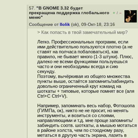
57.
"В GNOME 3.32 будет
прекращена поддержка глобального
+
–
/
меню"
Сообщение от
llolik
(ok), 09-Окт-18, 23:16
> Как попасть в твой замечательный мир?
Легко. Профессиональных программ, если
ими действительно пользуются плотно (а не
ставят на полчаса побаловаться), как
правило, не бывает много (1-3 штуки). Плюс,
далеко не всеми функциями пользуешься
часто и они необходимы всегда и сию
секунду.
Поэтому, вычёркивая из общего множества
пункты выше, остаётся запомнить/забиндить
довольно ограниченный круг команд на
шоткаты + типовые, которые помнят все (аля
Ctrl+C Ctrl+V).
Например, запоминать весь набор, Фотошопа
(ГИМПа, ок), никто не не просит, но менять
инструменты, и возиться со слоями,
направляющими и т.д. мне проще запомнить/
забиндить соотв. шоткаты, а мышью мотаться
в районе холста, чем по стоодному разу,
метаться в другую часть экрана, лазить в