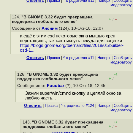
Ответить
|
Правка
|
^ к родителю #11
|
Наверх
|
Cообщить
модератору
124.
"В GNOME 3.32 будет прекращена
+
–
/
поддержка глобального меню"
Сообщение от
Аноним
(124), 10-Окт-18, 12:07
а ещё с этим csd некоторые окна мышью хрен
перетащишь, так как тыкнуть некуда для зацепки
https://blogs.gnome.org/tbernard/files/2018/01/builder-
csd-1...
Ответить
|
Правка
|
^ к родителю #11
|
Наверх
|
Cообщить
модератору
126.
"В GNOME 3.32 будет прекращена
+1
+
–
поддержка глобального меню"
/
Сообщение от
Fuuubar
(?), 10-Окт-18, 12:45
Зажми super/win/cmnd кнопку и цепляй окно за
любую часть...
Ответить
|
Правка
|
^ к родителю #124
|
Наверх
|
Cообщить
модератору
143.
"В GNOME 3.32 будет прекращена
+2
+
–
поддержка глобального меню"
/