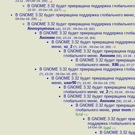
23:11 , 09-Окт-18, (56)
–4
В GNOME 3.32 будет прекращена поддержка глобальног
10:33 , 10-Окт-18, (117)
+2
В GNOME 3.32 будет прекращена поддержка глобального меню
09-Окт-18, (58)
–1
В GNOME 3.32 будет прекращена поддержка глобальног
Annoynymous
(ok), 23:20 , 09-Окт-18, (62)
В GNOME 3.32 будет прекращена поддержка глоба
Аноним
(58), 23:24 , 09-Окт-18, (64)
В GNOME 3.32 будет прекращена поддержка
меню
,
vz_2
(?), 23:36 , 09-Окт-18, (69)
–2
В GNOME 3.32 будет прекращена под
глобального меню
,
Аноним
(58), 23:39 , 
В GNOME 3.32 будет прекраще
глобального меню
,
X86
(ok), 07:27
В GNOME 3.32 будет прекращена поддержка глоба
(?), 23:28 , 09-Окт-18, (65)
–1
В GNOME 3.32 будет прекращена поддержка
меню
,
user90
(?), 23:40 , 09-Окт-18, (75)
В GNOME 3.32 будет прекращена под
глобального меню
,
vz_2
(?), 23:44 , 09-Окт
В GNOME 3.32 будет прекращена под
глобального меню
,
Аноним
(58), 23:49 , 
В GNOME 3.32 будет прекраще
глобального меню
,
your mom
(?
(
)
173
+1
В GNOME 3.32 будет пр
поддержка глобального 
14-Окт-18, (
)
185
+1
В GNOME 3.32 буд