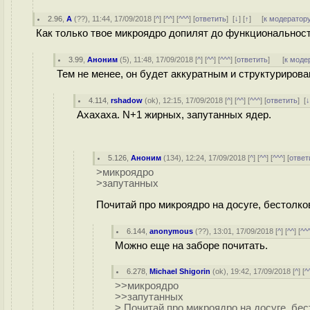
2.96
,
А
(
??
), 11:44, 17/09/2018 [
^
] [
^^
] [
^^^
] [
ответить
]
[
↓
] [
↑
] [
к модератор
Как только твое микроядро допилят до функциональности
3.99
,
Аноним
(
5
), 11:48, 17/09/2018 [
^
] [
^^
] [
^^^
] [
ответить
]
[
к моде
Тем не менее, он будет аккуратным и структуриров
4.114
,
rshadow
(
ok
), 12:15, 17/09/2018 [
^
] [
^^
] [
^^^
] [
ответить
]
[
Ахахаха. N+1 жирных, запутанных ядер.
5.126
,
Аноним
(
134
), 12:24, 17/09/2018 [
^
] [
^^
] [
^^^
] [
ответ
>микроядро
>запутанных
Почитай про микроядро на досуге, бестолк
6.144
,
anonymous
(
??
), 13:01, 17/09/2018 [
^
] [
^^
] [
^^
Можно еще на заборе почитать.
6.278
,
Michael Shigorin
(
ok
), 19:42, 17/09/2018 [
^
] [
^
>>микроядро
>>запутанных
> Почитай про микроядро на досуге, бе