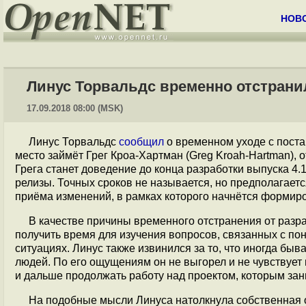
НОВ
Линус Торвальдс временно отстранил
17.09.2018 08:00 (MSK)
Линус Торвальдс
сообщил
о временном уходе с поста
место займёт Грег Кроа-Хартман (Greg Kroah-Hartman),
Грега станет доведение до конца разработки выпуска 4.1
релизы. Точных сроков не называется, но предполагаетс
приёма изменений, в рамках которого начнётся формиро
В качестве причины временного отстранения от разр
получить время для изучения вопросов, связанных с п
ситуациях. Линус также извинился за то, что иногда бы
людей. По его ощущениям он не выгорел и не чувствует 
и дальше продолжать работу над проектом, которым зани
На подобные мысли Линуса натолкнула собственная 