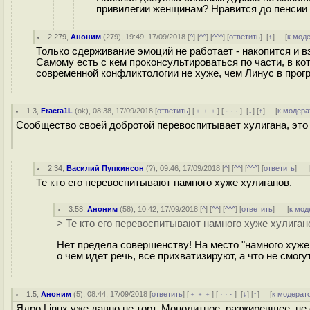
привилегии женщинам? Нравится до пенсии 
2.279
,
Аноним
(
279
), 19:49, 17/09/2018 [
^
] [
^^
] [
^^^
] [
ответить
]
[
↑
] [
к мод
Только сдерживание эмоций не работает - накопится и в
Самому есть с кем проконсультироваться по части, в ко
современной конфликтологии не хуже, чем Линус в прог
1.3
,
Fracta1L
(
ok
), 08:38, 17/09/2018 [
ответить
] [
﹢﹢﹢
] [
· · ·
]
[
↓
] [
↑
] [
к модера
Сообщество своей добротой перевоспитывает хулигана, это 
2.34
,
Василий Пупкинсон
(
?
), 09:46, 17/09/2018 [
^
] [
^^
] [
^^^
] [
ответить
]
Те кто его перевоспитывают намного хуже хулиганов.
3.58
,
Аноним
(
58
), 10:42, 17/09/2018 [
^
] [
^^
] [
^^^
] [
ответить
]
[
к мод
> Те кто его перевоспитывают намного хуже хулиган
Нет предела совершенству! На место "намного хуже 
о чем идет речь, все прихватизируют, а что не смогу
1.5
,
Аноним
(
5
), 08:44, 17/09/2018 [
ответить
] [
﹢﹢﹢
] [
· · ·
]
[
↓
] [
↑
] [
к модерат
Ядро Linux уже давно не торт. Монолитное, разжиревшее, не