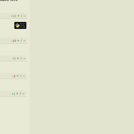
+
–
/
+11
+
–
/
–15
+
–
/
+1
+
–
/
–2
+
–
/
+1