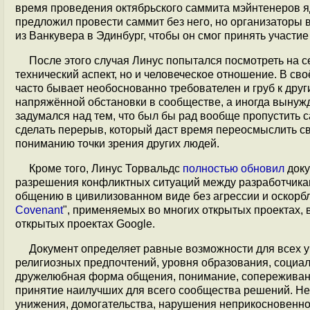
время проведения октябрьского саммита мэйнтенеров яд
предложил провести саммит без него, но организаторы
из Ванкувера в Эдинбург, чтобы он смог принять участи
После этого случая Линус попытался посмотреть на се
технический аспект, но и человеческое отношение. В с
часто бывает необоснованно требователен и груб к дру
напряжённой обстановки в сообществе, а иногда вынужд
задумался над тем, что был бы рад вообще пропустить с
сделать перерыв, который даст время переосмыслить с
пониманию точки зрения других людей.
Кроме того, Линус Торвальдс
полностью обновил
доку
разрешения конфликтных ситуаций между разработчика
общению в цивилизованном виде без агрессии и оскорб
Covenant
", применяемых во многих открытых проектах, вк
открытых проектах Google.
Документ определяет равные возможности для всех уч
религиозных предпочтений, уровня образования, социал
дружелюбная форма общения, понимание, сопереживание
принятие наилучших для всего сообщества решений. Не
унижения, домогательства, нарушения неприкосновенно