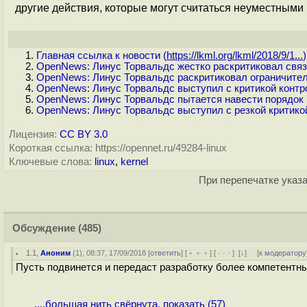
другие действия, которые могут считаться неуместным
Главная ссылка к новости (
https://lkml.org/lkml/2018/9/1...
)
OpenNews: Линус Торвальдс жестко раскритиковал связа
OpenNews: Линус Торвальдс раскритиковал ограничите
OpenNews: Линус Торвальдс выступил с критикой контр
OpenNews: Линус Торвальдс пытается навести порядок 
OpenNews: Линус Торвальдс выступил с резкой критико
Лицензия:
CC BY 3.0
Короткая ссылка: https://opennet.ru/49284-linux
Ключевые слова:
linux
,
kernel
При перепечатке указа
Обсуждение
(485)
1.1
,
Аноним
(
1
), 08:37, 17/09/2018 [
ответить
] [
﹢﹢﹢
] [
· · ·
]
[
↓
] [
к модератору
Пусть подвинется и передаст разработку более компетентн
....большая нить свёрнута, показать (57)