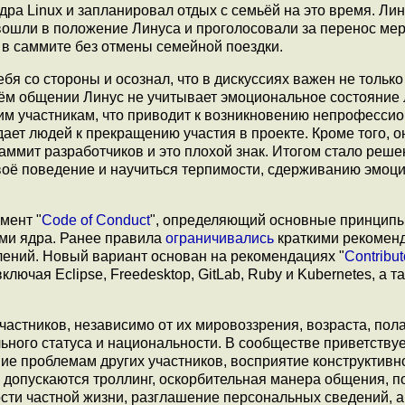
ра Linux и запланировал отдых с семьёй на это время. Лин
 вошли в положение Линуса и проголосовали за перенос ме
е в саммите без отмены семейной поездки.
бя со стороны и осознал, что в дискуссиях важен не только
воём общении Линус не учитывает эмоциональное состояние
гим участникам, что приводит к возникновению непрофесси
ает людей к прекращению участия в проекте. Кроме того, о
аммит разработчиков и это плохой знак. Итогом стало реше
воё поведение и научиться терпимости, сдерживанию эмоци
мент "
Code of Conduct
", определяющий основные принцип
ми ядра. Ранее правила
ограничивались
краткими рекомен
лений. Новый вариант основан на рекомендациях "
Contribut
лючая Eclipse, Freedesktop, GitLab, Ruby и Kubernetes, а т
астников, независимо от их мировоззрения, возраста, пола
ьного статуса и национальности. В сообществе приветству
 проблемам других участников, восприятие конструктивно
 допускаются троллинг, оскорбительная манера общения, п
сти частной жизни, разглашение персональных сведений, а