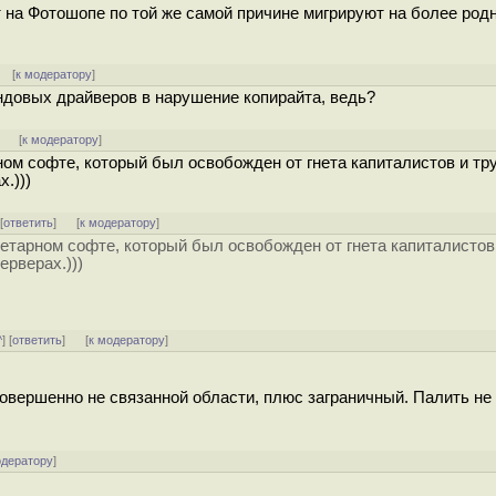
т на Фотошопе по той же самой причине мигрируют на более род
] [
к модератору
]
ндовых драйверов в нарушение копирайта, ведь?
]
[
к модератору
]
ом софте, который был освобожден от гнета капиталистов и тр
.)))
 [
ответить
]
[
к модератору
]
етарном софте, который был освобожден от гнета капиталистов
ерверах.)))
^
] [
ответить
]
[
к модератору
]
совершенно не связанной области, плюс заграничный. Палить не 
одератору
]