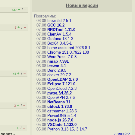
Новые версии
+
–
/
+37
Программы:
08.08
firewalld 2.5.1
07.08
GCC 16.2
+
–
/
–7
07.08
RRDTool 1.11.0
07.08
ClamAV 1.5.4
07.08
Grafana 13.1.3
07.08
Box64 0.4.5-1
07.08
home-assistant 2026.8.1
07.08
Chrome 151.0.7922.108
07.08
WordPress 7.0.3
07.08
nmap 7.991
06.08
icewm 4.1
06.08
Deno 2.9.5
+
–
/
+4
06.08
docker 29.7.2
06.08
OpenLDAP 2.7.0
06.08
Eclipse 7.121.0
06.08
OpenCloud 7.2.3
06.08
mesa 3d 26.2
05.08
OpenVPN 2.7.6
05.08
NetBeans 31
+
–
/
–3
05.08
ublock 1.73.0
05.08
gstreamer 1.28.6
05.08
PowerDNS 5.1.4
05.08
node.js 26.7.0
05.08
VSCode 1.132.0
+
–
/
05.08
Python 3.13.15, 3.14.7
далее>>
 давать