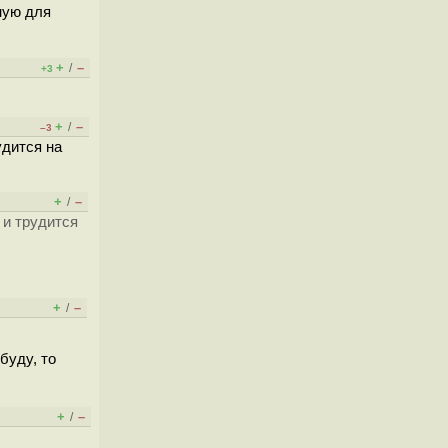
ную для
+
–
/
+3
+
–
/
–3
удится на
+
–
/
 и трудится
+
–
/
буду, то
+
–
/