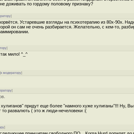
не доживать по гордому половому признаку?
ератору
]
зорвётся. Устаревшие взгляды на психотерапию из 80х-90х. Над
торой он сам не очень разбирается. Желательно, с кем-то, раз
раммировании.
тору
]
так мило! ^_^
[
к модератору
]
ератору
]
ов.
хулиганов" придут еще более "намного хуже хулиганы"!!! Ну, В
т то развалють ( это ж люди-нечеловеки :(
ору
]
 следующее принципам свободного ПО... Когда Hurd допилят до 