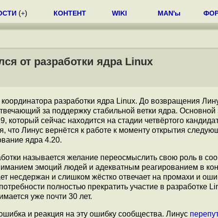
ОСТИ
(
+
)
КОНТЕНТ
WIKI
MAN'ы
ФО
ся от разработки ядра Linux
 координатора разработки ядра Linux. До возвращения Лин
 отвечающий за поддержку стабильной ветки ядра. Основной
9, который сейчас находится на стадии четвёртого кандида
я, что Линус вернётся к работе к моменту открытия следую
вание ядра 4.20.
аботки называется желание переосмыслить свою роль в со
ониманием эмоций людей и адекватным реагированием в к
вает несдержан и слишком жёстко отвечает на промахи и оши
потребности полностью прекратить участие в разработке Lin
мается уже почти 30 лет.
ошибка и реакция на эту ошибку сообщества. Линус
перепу