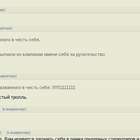
ору
]
ератору
]
ного в честь себя.
гнали из компании имени себя за ругательство
одератору
]
ванного в честь себя. !!!!!!1111111
стый тролль.
[
к модератору
]
ь
]
[
к модератору
]
 Вам нравится загонять себя в рамки гендерных стереотипов и