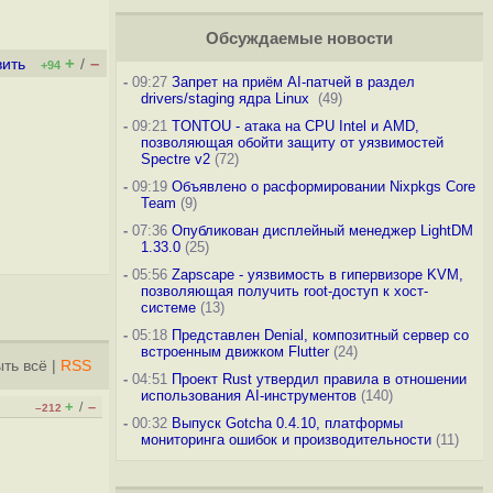
Обсуждаемые новости
+
–
вить
/
+94
-
09:27
Запрет на приём AI-патчей в раздел
drivers/staging ядра Linux
(49)
-
09:21
TONTOU - атака на CPU Intel и AMD,
позволяющая обойти защиту от уязвимостей
Spectre v2
(72)
-
09:19
Объявлено о расформировании Nixpkgs Core
Team
(9)
-
07:36
Опубликован дисплейный менеджер LightDM
1.33.0
(25)
-
05:56
Zapscape - уязвимость в гипервизоре KVM,
позволяющая получить root-доступ к хост-
системе
(13)
-
05:18
Представлен Denial, композитный сервер со
встроенным движком Flutter
(24)
ть всё
|
RSS
-
04:51
Проект Rust утвердил правила в отношении
использования AI-инструментов
(140)
+
–
/
–212
-
00:32
Выпуск Gotcha 0.4.10, платформы
мониторинга ошибок и производительности
(11)