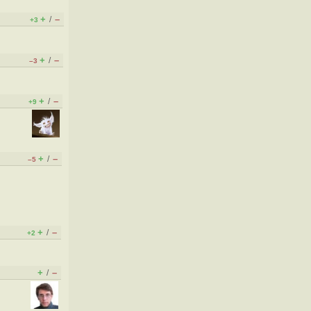
+
–
/
+3
+
–
/
–3
+
–
/
+9
+
–
/
–5
+
–
/
+2
+
–
/