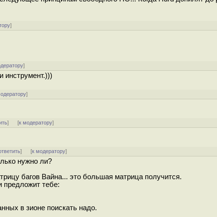
тору
]
одератору
]
 инструмент.)))
модератору
]
ить
]
[
к модератору
]
ответить
]
[
к модератору
]
олько нужно ли?
рицу багов Вайна... это большая матрица получится.
и предложит тебе:
ранных в зионе поискать надо.