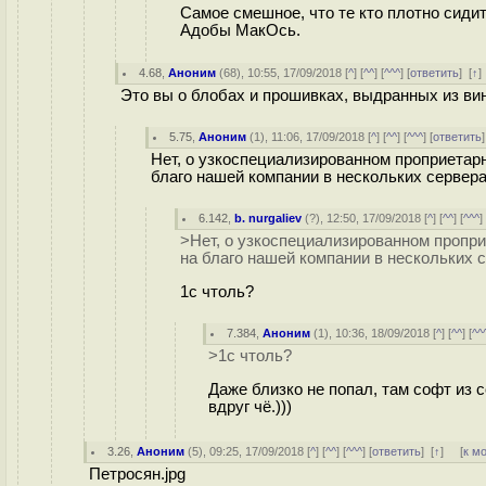
Самое смешное, что те кто плотно сиди
Адобы МакОсь.
4.68
,
Аноним
(
68
), 10:55, 17/09/2018 [
^
] [
^^
] [
^^^
] [
ответить
]
[
↑
Это вы о блобах и прошивках, выдранных из ви
5.75
,
Аноним
(
1
), 11:06, 17/09/2018 [
^
] [
^^
] [
^^^
] [
ответить
Нет, о узкоспециализированном проприетарн
благо нашей компании в нескольких серверах
6.142
,
b. nurgaliev
(
?
), 12:50, 17/09/2018 [
^
] [
^^
] [
^^^
]
>Нет, о узкоспециализированном пропри
на благо нашей компании в нескольких с
1c чтоль?
7.384
,
Аноним
(
1
), 10:36, 18/09/2018 [
^
] [
^^
] [
^^
>1c чтоль?
Даже близко не попал, там софт из 
вдруг чё.)))
3.26
,
Аноним
(
5
), 09:25, 17/09/2018 [
^
] [
^^
] [
^^^
] [
ответить
]
[
↑
] [
к м
Петросян.jpg