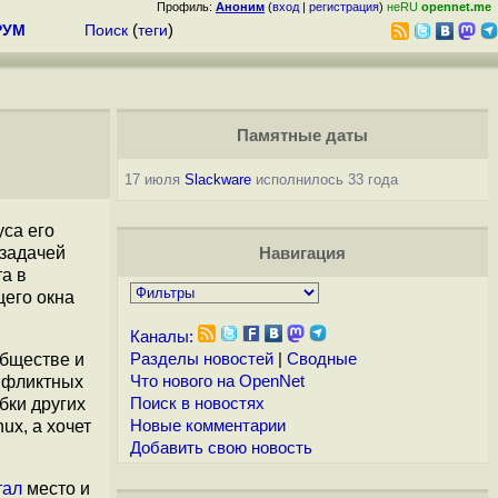
Профиль:
Аноним
(
вход
|
регистрация
)
неRU
opennet.me
РУМ
Поиск
(
теги
)
Памятные даты
17 июля
Slackware
исполнилось 33 года
уса его
 задачей
Навигация
та в
щего окна
Каналы:
обществе и
Разделы новостей
|
Сводные
онфликтных
Что нового на OpenNet
бки других
Поиск в новостях
ux, а хочет
Новые комментарии
Добавить свою новость
тал
место и