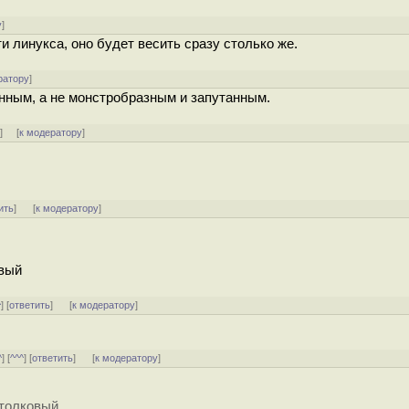
у
]
 линукса, оно будет весить сразу столько же.
ратору
]
анным, а не монстробразным и запутанным.
↓
] [
к модератору
]
ить
]
[
к модератору
]
овый
^
] [
ответить
]
[
к модератору
]
^
] [
^^^
] [
ответить
]
[
к модератору
]
столковый