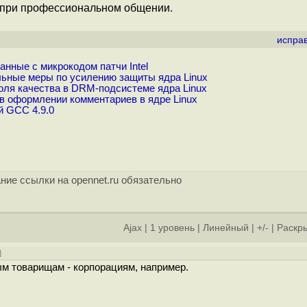
и при профессиональном общении.
испра
нные с микрокодом патчи Intel
льные меры по усилению защиты ядра Linux
оля качества в DRM-подсистеме ядра Linux
в оформлении комментариев в ядре Linux
й GCC 4.9.0
ние ссылки на opennet.ru обязательно
Ajax
|
1 уровень
|
Линейный
|
+/-
|
Раскры
]
ым товарищам - корпорациям, например.