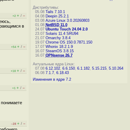
Дистрибутивы:
05.08
Tails 7.10.1
+
–
/
04.08
Deepin 25.2.1
+2
03.08
Azure Linux 3.0.20260803
еюсь,
01.08
NetBSD 11.0
бирающимся в
24.07
Ubuntu Touch 24.04 2.0
23.07
Solaris 11.4 SRU94
21.07
Omarchy 3.8.4
19.07
Chrome OS 150.0.7871.150
+
–
17.07
Whonix 18.2.1.9
/
+54
16.07
SteamOS 3.8.15
16.07
OPNsense 26.7
Актуальные ядра Linux:
07.08
6.12.102
,
6.6.150
,
6.1.182
,
5.15.215
,
5.10.264
+
–
/
+18
06.08
7.1.7
,
6.18.43
Изменения в ядре 7.2
+
–
/
+1
ы понимаете
+
–
/
–28
рабочего