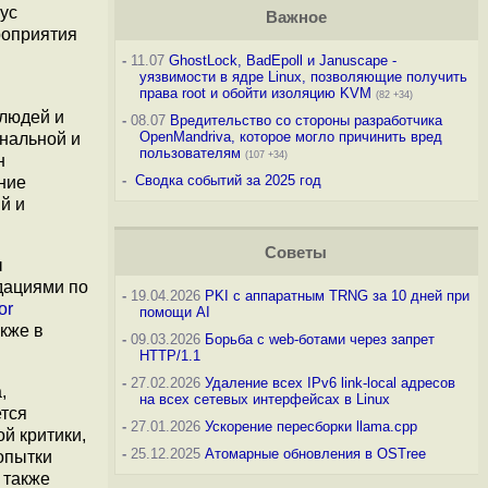
ус
Важное
роприятия
-
11.07
GhostLock, BadEpoll и Januscape -
уязвимости в ядре Linux, позволяющие получить
права root и обойти изоляцию KVM
(82 +34)
 людей и
-
08.07
Вредительство со стороны разработчика
OpenMandriva, которое могло причинить вред
ональной и
пользователям
(107 +34)
н
-
Сводка событий за 2025 год
ние
й и
Советы
ы
дациями по
-
19.04.2026
PKI с аппаратным TRNG за 10 дней при
or
помощи AI
акже в
-
09.03.2026
Борьба с web-ботами через запрет
HTTP/1.1
-
27.02.2026
Удаление всех IPv6 link-local адресов
,
на всех сетевых интерфейсах в Linux
ется
-
27.01.2026
Ускорение пересборки llama.cpp
й критики,
-
25.12.2025
Атомарные обновления в OSTree
опытки
 также