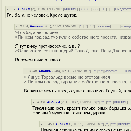
1.2
,
Аноним
(
2
), 08:38, 17/09/2018 [
ответить
] [
﹢﹢﹢
] [
· · ·
]
[
↓
] [
↑
] [
к модерат
Глыба, а не человек. Кроме шуток.
2.184
,
Аноним
(
201
), 14:52, 17/09/2018 [
^
] [
^^
] [
^^^
] [
ответить
]
[
↓
] [
к мод
>Глыба, а не человек
>Пинком под зад турнули с собственного проекта, назван
Я тут вижу противоречие, а вы?
>Основателя сети пиццерий Папа Джонс, Папу Джонса вы
Впрочем ничего нового.
3.248
,
Аноним
(
248
), 18:11, 17/09/2018 [
^
] [
^^
] [
^^^
] [
ответить
]
[
к м
> Линус Торвальдс временно отстранился
> Пинком под зад турнули с собственного проекта, наз
Влажные мечты предыдущего анонима. Глупый, тол
4.387
,
Аноним
(
201
), 10:42, 18/09/2018 [
^
] [
^^
] [
^^^
] [
ответить
]
Такая наивность красит только юных барышень.
Наивный мужчина - синоним дурака.
5.459
,
Аноним
(
-
), 07:35, 19/09/2018 [
^
] [
^^
] [
^^^
] [
ответит
Наивная девушка синоним дурака не меньше.