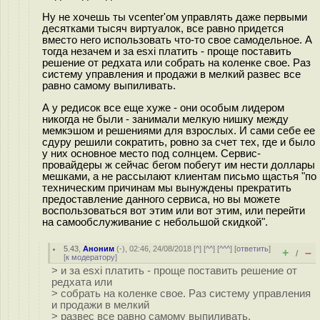
Ну не хочешь ты vcenter'ом управлять даже первыми
десятками тысяч виртуалок, все равно придется
вместо него использовать что-то свое самодельное. А
тогда незачем и за esxi платить - проще поставить
решение от редхата или собрать на коленке свое. Раз
систему управления и продажи в мелкий развес все
равно самому выпиливать.
А у редисок все еще хуже - они особым лидером
никогда не были - занимали мелкую нишку между
мемкэшом и решениями для взрослых. И сами себе ее
сдуру решили сократить, ровно за счет тех, где и было
у них основное место под солнцем. Сервис-
провайдеры ж сейчас бегом побегут им нести доллары
мешками, а не рассылают клиентам письмо щастья "по
техническим причинам мы вынуждены прекратить
предоставление данного сервиса, но вы можете
воспользоваться вот этим или вот этим, или перейти
на самообслуживание с небольшой скидкой".
5.43
,
Аноним
(
-
), 02:46, 24/08/2018 [
^
] [
^^
] [
^^^
] [
ответить
]
+
–
/
[
к модератору
]
> и за esxi платить - проще поставить решение от
редхата или
> собрать на коленке свое. Раз систему управления
и продажи в мелкий
> развес все равно самому выпиливать.