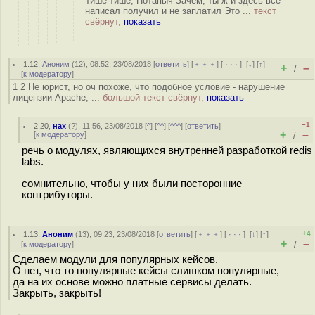
Тише-тише, Потапыч Зачем, ты ж и здесь всё
написал получил и не заплатил Это ...
текст
свёрнут,
показать
1.12
,
Аноним
(
12
), 08:52, 23/08/2018 [
ответить
] [
﹢﹢﹢
] [
· · ·
]
[
↓
] [
↑
]
+
–
/
[
к модератору
]
1 2 Не юрист, но оч похоже, что подобное условие - нарушение
лицензии Apache, ...
большой текст свёрнут,
показать
–1
2.20
,
нах
(
?
), 11:56, 23/08/2018 [
^
] [
^^
] [
^^^
] [
ответить
]
+
–
[
к модератору
]
/
речь о модулях, являющихся внутренней разработкой redis
labs.
сомнительно, чтобы у них были посторонние
контрибуторы.
+4
1.13
,
Аноним
(
13
), 09:23, 23/08/2018 [
ответить
] [
﹢﹢﹢
] [
· · ·
]
[
↓
] [
↑
]
+
–
[
к модератору
]
/
Сделаем модули для популярных кейсов.
О нет, что то популярные кейсы слишком популярные,
да на их основе можно платные сервисы делать.
Закрыть, закрыть!