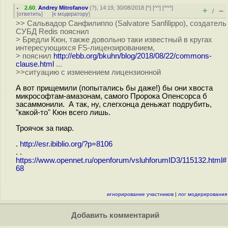
2.60
,
Andrey Mitrofanov
(
?
), 14:19, 30/08/2018 [
^
] [
^^
] [
^^^
]
+
–
/
[
ответить
]
[
к модератору
]
>> Сальвадор Санфилиппо (Salvatore Sanfilippo), создатель
СУБД Redis пояснил
> Бредли Кюн, также довольно таки известный в кругах
интересующихся FS-лицензированием,
> пояснил
http://ebb.org/bkuhn/blog/2018/08/22/commons-
clause.html
...
>>ситуацию с изменением лицензионной
А вот прищемили (попытались бы даже!) бы они хвоста
микрософтам-амазонам, самого Пророка Опенсорса б
засаммонили. А так, ну, слегхонца деньжат подрубить,
"какой-то" Кюн всего лишь.
Троячок за пиар.
.
http://esr.ibiblio.org/?p=8106
. .
https://www.opennet.ru/openforum/vsluhforumID3/115132.html#
68
игнорирование участников
|
лог модерирования
Добавить комментарий