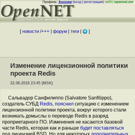
Профиль:
Аноним
(
вход
|
регистрация
)
неRU
opennet.me
[
новости
/
+++
|
форум
|
теги
|
]
Изменение лицензионной политики
проекта Redis
22.08.2018 23:45 (MSK)
Сальвадор Санфилиппо (Salvatore Sanfilippo),
создатель СУБД
Redis
,
пояснил
ситуацию с изменением
лицензионной политики проекта, вокруг которого стали
возникать домыслы о переводе Redis в разряд
проприетарного ПО. Изменения не касаются базовой
части Redis, которая как и раньше
будет поставляться
под лицензией BSD. Но для некоторых
дополнительных