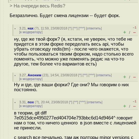
> На очереди весь Redis?
Безразлично. Будет смена лицензии -- будет форк.
–1
3.21
,
нах
(
?
), 11:59, 23/08/2018 [
^
] [
^^
] [
^^^
] [
ответить
]
+
–
[
к модератору
]
/
ну, где же твой форк? (я, кстати, не уверен, что тебе не
придется в этом форке переделать весь api, чтобы
убрать отовсюду redis(tm) - после чего окажется, что
чтобы пользоваться твоим форком, надо столько всего
поменять, что можно уже поменять редис на что-то
другое, тем более что вариантов есть)
3.27
,
Аноним
(
23
), 14:54, 23/08/2018 [
^
] [
^^
] [
^^^
] [
ответить
]
+
–
/
[
к модератору
]
Ну и где, где ваши форки? Где они? Мы говорим о них
постоянно.
–1
3.31
,
пох
(
?
), 20:44, 23/08/2018 [
^
] [
^^
] [
^^^
] [
ответить
]
+
–
[
к модератору
]
/
в теории, git diff
7e0515dce4950277ed404704e793bbc6d14d9464^ говорит
нам о том, что ничего ценного в json вместе с лицензией
не принесли.
с search все печально, там аж полторы minor versions с