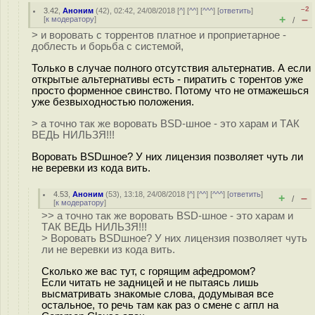
–2
3.42
,
Аноним
(
42
), 02:42, 24/08/2018 [
^
] [
^^
] [
^^^
] [
ответить
]
+
–
[
к модератору
]
/
> и воровать с торрентов платное и проприетарное -
доблесть и борьба с системой,
Только в случае полного отсутствия альтернатив. А если
открытые альтернативы есть - пиратить с торентов уже
просто форменное свинство. Потому что не отмажешься
уже безвыходностью положения.
> а точно так же воровать BSD-шное - это харам и ТАК
ВЕДЬ НИЛЬЗЯ!!!
Воровать BSDшное? У них лицензия позволяет чуть ли
не веревки из кода вить.
4.53
,
Аноним
(
53
), 13:18, 24/08/2018 [
^
] [
^^
] [
^^^
] [
ответить
]
+
–
/
[
к модератору
]
>> а точно так же воровать BSD-шное - это харам и
ТАК ВЕДЬ НИЛЬЗЯ!!!
> Воровать BSDшное? У них лицензия позволяет чуть
ли не веревки из кода вить.
Сколько же вас тут, с горящим афедромом?
Если читать не задницей и не пытаясь лишь
высматривать знакомые слова, додумывая все
остальное, то речь там как раз о смене с агпл на