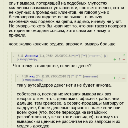
опыт вмвари, потерявшей на подобных глупостях
миллионы возможных установок и, соответственно, сотни
не крупных а громадных клиентов, не говоря уже о
безоговорочном лидерстве на рынке - в пользу
наколеночных поделок на qemu, видимо, ничему не учит.
Но вмварь-то хотя бы извиняет то, что они такого поворота
истории не ожидали совсем, хотя сами же к нему и
привели.
чорт, жалко конечно редиса, впрочем, вмварь больше.
+1
3.11
,
Аноним
(
11
), 07:54, 23/08/2018 [
^
] [
^^
] [
^^^
] [
ответить
]
[
↓
]
+
–
[
к модератору
]
/
Что толку в лидерстве, если нет денег?
4.18
,
нах
(
?
), 11:29, 23/08/2018 [
^
] [
^^
] [
^^^
] [
ответить
]
+
–
/
[
к модератору
]
так у аутсайдеров денег нет и не будет никогда.
собственно, последние метания вмвари как раз
говорят о том, что с деньгами с офисных рабов чем
дальше, тем хреновее, а сервис-продавцы мигрируют
на другие, более дешевые варианты, даже если они
всем хуже (что, после перехода на китайских
разработчиков, уже не так и очевидно)- потому что
вмварьский ценник не рассчитан на их запросы и их
модель доходов.