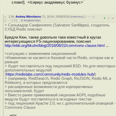
слово!]. </сириус академикус бузинус>
1.54
,
Andrey Mitrofanov
(
?
), 16:04, 25/08/2018 [
ответить
] [
﹢﹢﹢
]
+
–
/
[
· · ·
]
[
↑
] [
к модератору
]
> Сальвадор Санфилиппо (Salvatore Sanfilippo), создатель
СУБД Redis пояснил
Бредли Кюн, также довольно таки известный в кругах
интересующихся FS-лицензированием, пояснил
http://ebb.org/bkuhn/blog/2018/08/22/commons-clause.html
...
>ситуацию с изменением лицензионной
>Изменения не касаются базовой части Redis, которая как и
раньше
> будет поставляться под лицензией BSD. Но для некоторых
дополнительных модулей
(
https://redislabs.com/community/redis-modules-hub/
)
> (например, RediSearch, Redis Graph, ReJSON, Redis-ML и
Rebloom), в которых предлагаются
> расширенные возможности для корпоративных
пользователей, будет
> Вместо ранее применяемой лицензии AGPL подобные
модули будут поставляться в исходных текстах
> под лицензией Apache 2.0, но с дополнительной оговоркой -
Commons Clause
..., что: