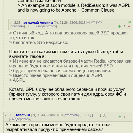
Common Clause апач
> An example of such module is RediSearch: it was AGPL
and is now going to be Apache + Common Clause.
+2
2.33
,
тот самый Аноним
(
?
), 21:26, 23/08/2018 [
^
] [
^^
] [
^^^
]
+
–
[
ответить
]
[
↑
] [
к модератору
]
/
> Отличный ход. А то под вседозволяющей BSD продают
то, что и так
> бесплатно. Это некрасиво.
Простите, это каким местом читать нужно было, чтобы
вычитать такое в:
> Изменения не касаются базовой части Redis, которая как
и раньше будет поставляться под лицензией BSD.
> будет применена новая схема лицензирования.
> Вместо ранее применяемой лицензии AGPL
> AGPL
Кстати, GPL в случае облачного сервиса и прочих услуг
(привет гуглу, у которого свои патчи для ядра, своя ФС и
прочее) можно зажать точно так же.
1.2
,
robot228
(
?
), 00:43, 23/08/2018 [
ответить
] [
﹢﹢﹢
] [
· · ·
]
[
↑
]
+
–
/
[
к модератору
]
А компанию при этом можно будет продать которая
разрабатывала продукт с применением сабжа?