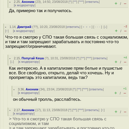
2.25
,
Аноним
(
23
), 14:50, 23/08/2018 [
^
] [
^^
] [
^^^
] [
ответить
]
+
–
/
[
к модератору
]
Да, примерно так и получилось.
–2
1.14
,
Дмитрий
(
??
), 10:20, 23/08/2018 [
ответить
] [
﹢﹢﹢
] [
· · ·
]
[
↓
]
+
–
[
↑
] [
к модератору
]
/
Что-то я смотрю у СПО такая большая связь с социализмом,
и там и там запрещают зарабатывать и постоянно что-то
запрещают/ограничивают.
+4
2.15
,
Попугай Кеша
(
?
), 10:31, 23/08/2018 [
^
] [
^^
] [
^^^
] [
ответить
]
+
–
[
↓
] [
к модератору
]
/
Как интересно. А в капитализме прям белые и пушистые
все. Все свободно, открыто, делай что хочешь. Ну и
проприетарь это капитализм, ведь так?
+1
3.36
,
Аноним
(
34
), 23:04, 23/08/2018 [
^
] [
^^
] [
^^^
] [
ответить
]
+
–
[
к модератору
]
/
он обычный тролль, расслабтесь.
2.17
,
Аноним
(
17
), 11:13, 23/08/2018 [
^
] [
^^
] [
^^^
] [
ответить
]
[
↑
]
+
–
/
[
к модератору
]
> Что-то я смотрю у СПО такая большая связь с
социализмом, и там
> и там запрещают зарабатывать и постоянно что-то