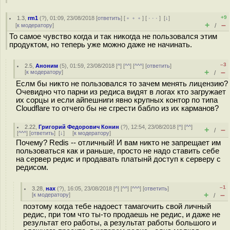
+9
1.3
,
rm1
(
?
), 01:09, 23/08/2018 [
ответить
] [
﹢﹢﹢
] [
· · ·
]
[
↓
]
+
–
[
к модератору
]
/
То самое чувство когда и так никогда не пользовался этим
продуктом, но теперь уже можно даже не начинать.
–3
2.5
,
Аноним
(
5
), 01:59, 23/08/2018 [
^
] [
^^
] [
^^^
] [
ответить
]
+
–
[
к модератору
]
/
Еслм бы никто не пользовался то зачем менять лицензию?
Очевидно что парни из редиса видят в логах кто загружает
их сорцы и если айпешниги явно крупных контор по типа
Cloudflare то отчего бы не сгрести бабло из их карманов?
2.22
,
Григорий Федорович Конин
(
?
), 12:54, 23/08/2018 [
^
] [
^^
]
+
–
/
[
^^^
] [
ответить
]
[
↓
] [
к модератору
]
Почему? Redis -- отличный! И вам никто не запрещает им
пользоваться как и раньше, просто не надо ставить себе
на сервер редис и продавать платынй доступ к серверу с
редисом.
–1
3.28
,
нах
(
?
), 16:05, 23/08/2018 [
^
] [
^^
] [
^^^
] [
ответить
]
+
–
[
к модератору
]
/
поэтому когда тебе надоест тамагочить свой личный
редис, при том что ты-то продаешь не редис, и даже не
результат его работы, а результат работы большого и