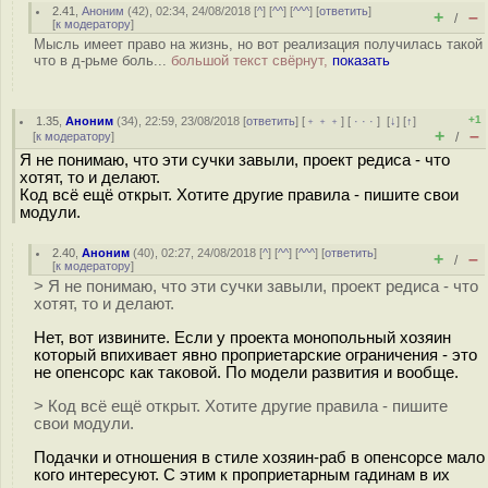
2.41
,
Аноним
(
42
), 02:34, 24/08/2018 [
^
] [
^^
] [
^^^
] [
ответить
]
+
–
/
[
к модератору
]
Мысль имеет право на жизнь, но вот реализация получилась такой
что в д-рьме боль...
большой текст свёрнут,
показать
+1
1.35
,
Аноним
(
34
), 22:59, 23/08/2018 [
ответить
] [
﹢﹢﹢
] [
· · ·
]
[
↓
] [
↑
]
+
–
[
к модератору
]
/
Я не понимаю, что эти сучки завыли, проект редиса - что
хотят, то и делают.
Код всё ещё открыт. Хотите другие правила - пишите свои
модули.
2.40
,
Аноним
(
40
), 02:27, 24/08/2018 [
^
] [
^^
] [
^^^
] [
ответить
]
+
–
/
[
к модератору
]
> Я не понимаю, что эти сучки завыли, проект редиса - что
хотят, то и делают.
Нет, вот извините. Если у проекта монопольный хозяин
который впихивает явно проприетарские ограничения - это
не опенсорс как таковой. По модели развития и вообще.
> Код всё ещё открыт. Хотите другие правила - пишите
свои модули.
Подачки и отношения в стиле хозяин-раб в опенсорсе мало
кого интересуют. С этим к проприетарным гадинам в их