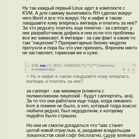
Ну так каждый первый Linux идет в комплекте с
KVM. А для самому выпиливать RH сделал вокруг
него libvirt и все что вокруг. Ну и нафиг в таком
ландшавте кому вперлась вмтварь и платить за нее?
За что редхату платить еще понятно - за саппорт, у
них разработчиков дофига и они если что проблемы
все же замахают. А вмтвари - за сам факт и какие-то
там "лицензии"? Проприетарные бизнес-модели
протухли и пора бы это уже признать. Впрочем никто
не заставляет, тормозам же и хуже.
–1
6.50
,
нах
(
?
), 09:57, 24/08/2018 [
^
] [
^^
] [
^^^
] [
ответить
]
+
–
[
к модератору
]
/
> Ну и нафиг в таком ландшавте кому вперлась
вмтварь и платить за нее?
за саппорт - как минимум (клиента с
полмиллионом лицензий - будут саппортить, ага).
За то что они работали еще тогда, когда никакого
kvm в помине не было, а xen, который тогда взасос
любила редхат, был недоделком, к которому
подойти было страшно.
Но они не смогли догадаться что *aas станет
целой новой отраслью, и, раздавая владельцам
локалхостов свой софт бесплатно, сдуру вляпали