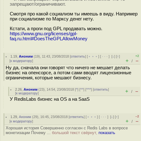
запрещают/ограничивают.
Смотря про какой социализм ты имеешь в виду. Например
при социализме по Марксу денег нету.
Кстати, а проги под GPL продавать можно.
https://www.gnu.org/licenses/gpl-
faq.ru.html#DoesTheGPLAllowMoney
+2
1.19
,
Аноним
(
19
), 11:43, 23/08/2018 [
ответить
] [
﹢﹢﹢
] [
· · ·
]
[
↓
] [
↑
]
+
–
[
к модератору
]
/
Ну да, сначала они говорят что ничего не мешает делать
бизнес на опенсорсе, а потом сами вводят лицензионные
ограничения, которые мешают бизнесу.
2.26
,
Аноним
(
23
), 14:54, 23/08/2018 [
^
] [
^^
] [
^^^
] [
ответить
]
+
–
/
[
к модератору
]
У RedisLabs бизнес на OS а на SaaS
–2
1.29
,
Аноним
(
29
), 16:45, 23/08/2018 [
ответить
] [
﹢﹢﹢
] [
· · ·
]
[
↓
] [
↑
]
+
–
[
к модератору
]
/
Хорошая история Совершенно согласен с Redis Labs в вопросе
монетизации Почему ...
большой текст свёрнут,
показать