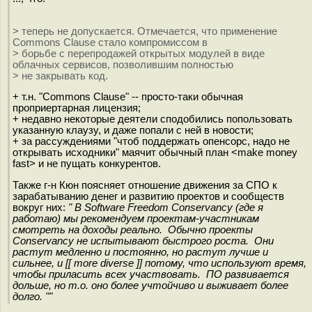
> теперь не допускается. Отмечается, что применение
Commons Clause стало компромиссом в
> борьбе с перепродажей открытых модулей в виде
облачных сервисов, позволившим полностью
> не закрывать код.
+ т.н. "Commons Clause" -- просто-таки обычная
проприертарная лицензия;
+ недавно некоторые деятели сподобились попользовать
указанную клаузу, и даже попали с ней в новости;
+ за рассуждениями "чтоб поддержать опенсорс, надо не
открывать исходники" маячит обычный план <make money
fast> и не пущать конкурентов.
Также г-н Кюн поясняет отношение движения за СПО к
зарабатыванию денег и развитию проектов и сообществ
вокруг них:
" В Software Freedom Conservancy (где я
работаю) мы рекомендуем проектам-участникам
смотреть на доходы реально. Обычно проекты
Conservancy не испытывают быстрого роста. Они
растут медленно и постоянно, но растут лучше и
сильнее, и [[ more diverse ]] потому, что используют время,
чтобы приласить всех участвовать. ПО развивается
дольше, но т.о. оно более учтойчиво и выживает более
долго. ""