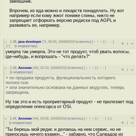
змеюшник.
Впрочем, из яда можно и лекарств понаделать. Ну вот
например если кому жжот пониже спины, никто не
запрещает отфоркать версию редиски под AGPL и
развивать ее, например.
1.38
,
java developer
(
?
), 00:43, 24/08/2018 [
ответить
] [
﹢﹢﹢
] [
· · ·
]
+
–
/
[
↑
] [
к модератору
]
умерла так умерла. Это не тот продукт, чтоб рвать волосы,
где-нибудь, и вопрошать - "что делать?"
1.39
,
Аноним
(
40
), 02:23, 24/08/2018 [
ответить
] [
﹢﹢﹢
] [
· · ·
]
+
–
/
[
к модератору
]
> но продажа продукта, функциональность которого
полностью
> или значительно основана на данных модулях, теперь
запрещена.
Ну так это и есть проприетарный продукт - не пролезает под
определение опенсорса от OSI.
+1
1.44
,
Аноним
(
44
), 03:05, 24/08/2018 [
ответить
] [
﹢﹢﹢
] [
· · ·
]
[
↓
]
+
–
[
к модератору
]
/
"Ты берешь мой редис и делаешь на нем сервис, но не
приносишь ничего взамен..." - забавно, что Салвадор из