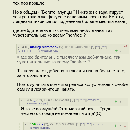
тех пор прошло
Но в общем - "Бегите, глупцы!" Никто ж не гарантирует
завтра такого же фокуса с основным проектом. Кстати,
лицензии тихой сапой подменены больше месяца назад.
где же бдительные тысячеглазы де6иллиана, так
чувствительные ко всему "nonfree"?
–1
4.46
,
Andrey Mitrofanov
(
?
), 08:50, 24/08/2018 [
^
] [
^^
] [
^^^
]
+
–
[
ответить
]
[
к модератору
]
/
> где же бдительные тысячеглазы де6иллиана, так
чувствительные ко всему "nonfree"?
Ты получил от дебиана и так си-и-ильно больше того,
за что заплатил.
Поэтому читать коммиты редиса вслух можешь сеюбе
сам или лояра-чтеца нанять.
5.55
,
_
(
??
), 19:09, 25/08/2018 [
^
] [
^^
] [
^^^
] [
ответить
]
+
–
/
[
к модератору
]
Я тоже возмущён! Этот мерзкий пох ... "ради
честного словца не пожалеет и отца"(C)
6.56
,
пох
(
?
), 22:12, 27/08/2018 [
^
] [
^^
] [
^^^
] [
ответить
]
+
–
/
[
к модератору
]