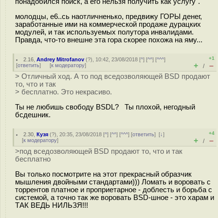
понадобился поиск, а его нельзя получить как услугу".
молодцы, е6..сь наотличненько, предвижу ГОРЫ денег,
заработанные ими на коммерческой продаже дурацких
модулей, и так используемых полутора инвалидами.
Правда, что-то внешне эта гора скорее похожа на яму...
+1
2.16
,
Andrey Mitrofanov
(
?
), 10:42, 23/08/2018 [
^
] [
^^
] [
^^^
]
+
–
[
ответить
]
[
к модератору
]
/
> Отличный ход. А то под вседозволяющей BSD продают
то, что и так
> бесплатно. Это некрасиво.
Ты не любишь свободу BSDL? Ты плохой, негодный
бсдешник.
+4
2.30
,
Кузя
(
?
), 20:35, 23/08/2018 [
^
] [
^^
] [
^^^
] [
ответить
]
[
↓
]
+
–
[
к модератору
]
/
>под вседозволяющей BSD продают то, что и так
бесплатно
Вы только посмотрите на этот прекрасный образчик
мышления двойными стандартами))) Ломать и воровать с
торрентов платное и проприетарное - доблесть и борьба с
системой, а точно так же воровать BSD-шное - это харам и
ТАК ВЕДЬ НИЛЬЗЯ!!!