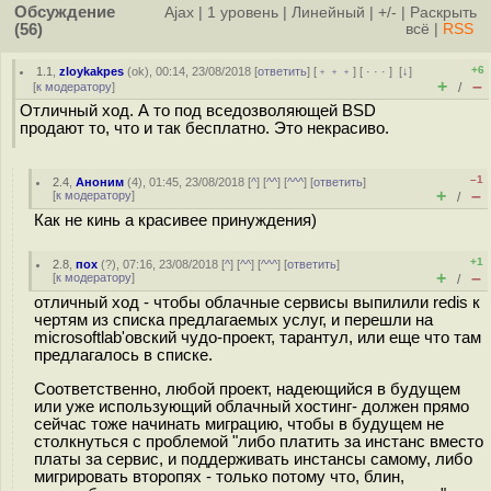
Обсуждение
Ajax
|
1 уровень
|
Линейный
|
+/-
|
Раскрыть
(56)
всё
|
RSS
+6
1.1
,
zloykakpes
(
ok
), 00:14, 23/08/2018 [
ответить
] [
﹢﹢﹢
] [
· · ·
]
[
↓
]
+
–
[
к модератору
]
/
Отличный ход. А то под вседозволяющей BSD
продают то, что и так бесплатно. Это некрасиво.
–1
2.4
,
Аноним
(
4
), 01:45, 23/08/2018 [
^
] [
^^
] [
^^^
] [
ответить
]
+
–
[
к модератору
]
/
Как не кинь а красивее принуждения)
+1
2.8
,
пох
(
?
), 07:16, 23/08/2018 [
^
] [
^^
] [
^^^
] [
ответить
]
+
–
[
к модератору
]
/
отличный ход - чтобы облачные сервисы выпилили redis к
чертям из списка предлагаемых услуг, и перешли на
microsoftlab'овский чудо-проект, тарантул, или еще что там
предлагалось в списке.
Соответственно, любой проект, надеющийся в будущем
или уже использующий облачный хостинг- должен прямо
сейчас тоже начинать миграцию, чтобы в будущем не
столкнуться с проблемой "либо платить за инстанс вместо
платы за сервис, и поддерживать инстансы самому, либо
мигрировать второпях - только потому что, блин,