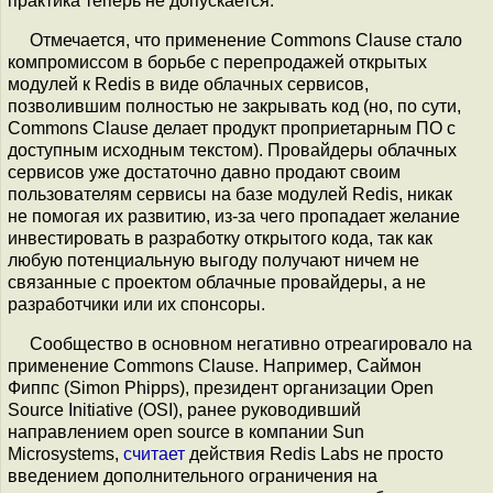
практика теперь не допускается.
Отмечается, что применение Commons Clause стало
компромиссом в борьбе с перепродажей открытых
модулей к Redis в виде облачных сервисов,
позволившим полностью не закрывать код (но, по сути,
Commons Clause делает продукт проприетарным ПО с
доступным исходным текстом). Провайдеры облачных
сервисов уже достаточно давно продают своим
пользователям сервисы на базе модулей Redis, никак
не помогая их развитию, из-за чего пропадает желание
инвестировать в разработку открытого кода, так как
любую потенциальную выгоду получают ничем не
связанные с проектом облачные провайдеры, а не
разработчики или их спонсоры.
Сообщество в основном негативно отреагировало на
применение Commons Clause. Например, Саймон
Фиппс (Simon Phipps), президент организации Open
Source Initiative (OSI), ранее руководивший
направлением open source в компании Sun
Microsystems,
считает
действия Redis Labs не просто
введением дополнительного ограничения на