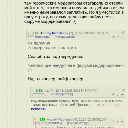
там героические модераторы статарельно стерли
мой ответ, что именно я получил от дебиана и чем
именно намеревался заплатить. Но я уместился в
одну строку, поэтому желающие найдут ее в
форуме модерирования ;-)
–1
7.57
,
Andrey Mitrofanov
(
?
), 09:59, 28/08/2018 [
^
] [
^^
]
+
–
[
^^^
] [
ответить
]
[
к модератору
]
/
>я получил
>намеревался заплатить.
Спасибо за подтверждение.
>желающие найдут ее в форуме модерирования
;-)
Ну, ты хацкер, лайф-хацкер.
–1
8.58
,
пох
(
?
), 10:46, 28/08/2018 [
^
] [
^^
] [
^^^
]
+
–
[
ответить
]
[
к модератору
]
/
подтверждение существует исключительно в мирке
твоих влажных фантазий Прочита...
текст свёрнут,
показать
9.59
,
Andrey Mitrofanov
(
?
), 11:14, 28/08/2018 [
^
]
+
–
/
[
^^
] [
^^^
] [
ответить
]
[
к модератору
]