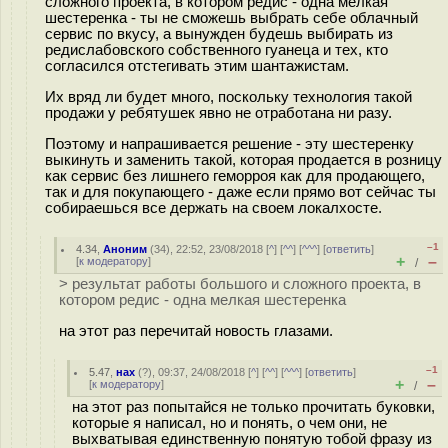
сложного проекта, в котором редис - одна мелкая
шестеренка - ты не сможешь выбрать себе облачный
сервис по вкусу, а вынужден будешь выбирать из
редислабовского собственного гуанеца и тех, кто
согласился отстегивать этим шантажистам.
Их вряд ли будет много, поскольку технология такой
продажи у ребятушек явно не отработана ни разу.
Поэтому и напрашивается решение - эту шестеренку
выкинуть и заменить такой, которая продается в розницу
как сервис без лишнего геморроя как для продающего,
так и для покупающего - даже если прямо вот сейчас ты
собираешься все держать на своем локалхосте.
–1
4.34
,
Аноним
(
34
), 22:52, 23/08/2018 [
^
] [
^^
] [
^^^
] [
ответить
]
+
–
[
к модератору
]
/
> результат работы большого и сложного проекта, в
котором редис - одна мелкая шестеренка
на этот раз перечитай новость глазами.
–1
5.47
,
нах
(
?
), 09:37, 24/08/2018 [
^
] [
^^
] [
^^^
] [
ответить
]
+
–
[
к модератору
]
/
на этот раз попытайся не только прочитать буковки,
которые я написал, но и понять, о чем они, не
выхватывая единственную понятую тобой фразу из