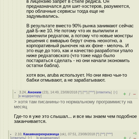
в лицензию запрет в стиле редиса. Он
предназначался для шит-хостеров, разумеется,
про облачные сервисы тогда еще не
задумывались.
В результате вместо 90% рынка занимают сейчас
дай Б-же 10. Не потому что их выпилили и
заменили редхатом, а потому что новые монстры
решения с вмварью берут очень неохотно, а
корпоративный рыночек на их фоне - мелочь. И
это еще до того, как и качество разработки упало
ниже редхатовского (что тоже надо было
постараться сделать - но они начали экономить
остатки бабла).
хотя вон, aruba использует. Но они явно чьи-то
бабки отмывают, а не зарабатывают.
3.24
,
Аноним
(
23
), 14:49, 23/08/2018 [
^
] [
^^
] [
^^^
] [
ответить
]
[
↑
]
+
–
/
[
к модератору
]
> хотя там писанины-то нормальному программисту на
месяц
Где-то я уже это слышал... и все мы знаем чем подобное
заканчивается.
+1
2.10
,
Какаянахренразница
(
ok
), 07:51, 23/08/2018 [
^
] [
^^
] [
^^^
]
+
–
[
ответить
]
[
↑
] [
к модератору
]
/