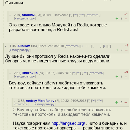
Сицилии.
–1
2.49
,
Аноним
(
23
), 09:54, 24/08/2018 [
^
] [
^^
] [
^^^
] [
ответить
]
+
–
[
к модератору
]
/
Это касается только Модулей на Redis, которые
разрабатывает не он, а RedisLabs!
–4
1.45
,
Аноним
(
45
), 06:24, 24/08/2018 [
ответить
] [
﹢﹢﹢
] [
· · ·
]
[
↓
] [
↑
]
+
–
[
к модератору
]
/
Лучше бы они протокол у Redis наконец-то сделали
бинарным, а не лицензионные кляузы выдумывали.
–3
2.51
,
Пингвино
(
ok
), 10:27, 24/08/2018 [
^
] [
^^
] [
^^^
] [
ответить
]
+
–
[
к модератору
]
/
Воу-воу, сейчас набегут любители отлаживать
текстовые протоколы и закидают тебя камнями.
3.52
,
Andrey Mitrofanov
(
?
), 10:32, 24/08/2018 [
^
] [
^^
] [
^^^
]
+
–
/
[
ответить
]
[
к модератору
]
> Воу-воу, сейчас набегут любители отлаживать
текстовые протоколы и закидают тебя камнями.
Наука говорит нам
http://langsec.org/
, чито и бинарные, и
текстовые протоколь-парисеры -- реше[вы знаете это