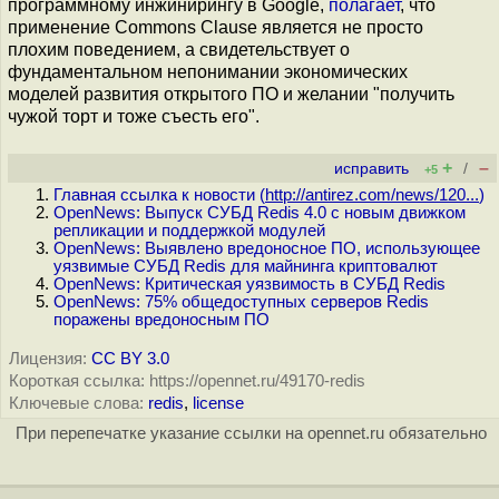
программному инжинирингу в Google,
полагает
, что
применение Commons Clause является не просто
плохим поведением, а свидетельствует о
фундаментальном непонимании экономических
моделей развития открытого ПО и желании "получить
чужой торт и тоже съесть его".
+
–
исправить
/
+5
Главная ссылка к новости (
http://antirez.com/news/120...
)
OpenNews: Выпуск СУБД Redis 4.0 с новым движком
репликации и поддержкой модулей
OpenNews: Выявлено вредоносное ПО, использующее
уязвимые СУБД Redis для майнинга криптовалют
OpenNews: Критическая уязвимость в СУБД Redis
OpenNews: 75% общедоступных серверов Redis
поражены вредоносным ПО
Лицензия:
CC BY 3.0
Короткая ссылка: https://opennet.ru/49170-redis
Ключевые слова:
redis
,
license
При перепечатке указание ссылки на opennet.ru обязательно