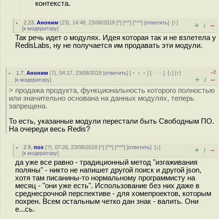
контекста.
2.23
,
Аноним
(
23
), 14:48, 23/08/2018 [
^
] [
^^
] [
^^^
] [
ответить
]
[
↑
]
+
–
/
[
к модератору
]
Так речь идет о модулях. Идея которая так и не взлетела у
RedisLabs, ну не получается им продавать эти модули.
–2
1.7
,
Аноним
(
7
), 04:17, 23/08/2018 [
ответить
] [
﹢﹢﹢
] [
· · ·
]
[
↓
] [
↑
]
+
–
[
к модератору
]
/
> продажа продукта, функциональность которого полностью
или значительно основана на данных модулях, теперь
запрещена.
То есть, указанные модули перестали быть Свободным ПО.
На очереди весь Redis?
2.9
,
пох
(
?
), 07:26, 23/08/2018 [
^
] [
^^
] [
^^^
] [
ответить
]
[
↓
]
+
–
/
[
к модератору
]
да уже все равно - традиционный метод "изгаживания
поляны" - никто не напишет другой поиск и другой json,
хотя там писанины-то нормальному программисту на
месяц - "они уже есть". Использование без них даже в
среднесрочной перспективе - для хомепроектов, которым
похрен. Всем остальным четко дан знак - валить. Они
е...сь.