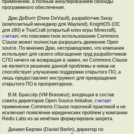
применение, а полным аннулированием свободы
программного обеспечения.
Дрю ДеВолт (Drew DeVault), разработчик Sway
(композитный менеджер для Wayland), KnightOS (ОС
для z80) и TrueCraft (открытый клон игры Minecraft),
считает
, что повсеместное использование Commons
Clause может полностью разрушить движение Open
source. По мнению Дрю, несправедливо, что компании
используют для своего обогащения труд разработчиков
СПО ничего не возвращая в замен, но Commons Clause
не является решение данной проблемы и никак не
способствует улучшению поддержки открытого ПО, а
лишь предоставляет инструмент для превращения
открытого ПО в проприетарное.
В.М. Брассёр (VM Brasseur), входящая в состав
совета директоров Open Source Initiative,
считает
применение Commons Clause порочной практикой и не
исключает появление юридических проблем у компании
Redis Labs из-за нечётких формулировок запрета.
Дениел Берлин (Daniel Berlin), директор по