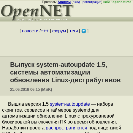
Профиль:
Аноним
(
вход
|
регистрация
)
неRU
opennet.me
[
новости
/
+++
|
форум
|
теги
|
]
Выпуск system-autoupdate 1.5,
системы автоматизации
обновления Linux-дистрибутивов
25.06.2018 06:15 (MSK)
Вышла версия 1.5
system-autoupdate
— набора
скриптов, сервисов и таймеров systemd для
автоматизации обновления Linux с трехуровневой
блокировкой выключения ПК во время обновления.
Наработки проекта
распространяются
под лицензией