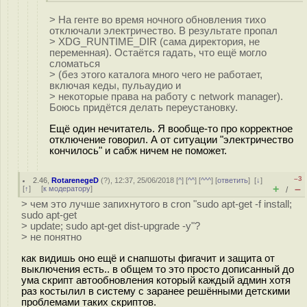
> На генте во время ночного обновления тихо
отключали электричество. В результате пропал
> XDG_RUNTIME_DIR (сама директория, не
переменная). Остаётся гадать, что ещё могло
сломаться
> (без этого каталога много чего не работает,
включая кеды, пульаудио и
> некоторые права на работу с network manager).
Боюсь придётся делать переустановку.
Ещё один нечитатель. Я вообще-то про корректное
отключение говорил. А от ситуации "электричество
кончилось" и сабж ничем не поможет.
–3
2.46
,
RotarenegeD
(
?
), 12:37, 25/06/2018 [
^
] [
^^
] [
^^^
] [
ответить
]
[
↓
]
+
–
[
↑
] [
к модератору
]
/
> чем это лучше запихнутого в cron "sudo apt-get -f install;
sudo apt-get
> update; sudo apt-get dist-upgrade -y"?
> не понятно
как видишь оно ещё и снапшоты фигачит и защита от
выключения есть.. в общем то это просто дописанный до
ума скрипт автообновления который каждый админ хотя
раз костылил в систему с заранее решёнными детскими
проблемами таких скриптов.