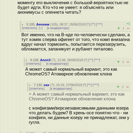
моменту его выключения с большой вероятностью не
будет идти. Кто что не умеет: я объяснять или
анонимусы с опеннета читать?
+1
5.105
,
Аноним
(
105
), 08:37, 26/06/2018 [
^
] [
^^
] [
^^^
]
+
–
[
ответить
]
[
↓
] [
к модератору
]
/
Вот именно, что на В-нде по-человечески сделано, а
тут хомяк сперва офигеет от того, что комп внизaпна
вдруг начал тормозить, попытается перезагрузить,
обломается, запаникует и рубанет питалово.
6.109
,
Anon3
(
?
), 12:48, 26/06/2018 [
^
] [
^^
] [
^^^
]
+
–
/
[
ответить
]
[
к модератору
]
А может самый нормальный вариант, это как
ChromeOS? Атомарное обновление клона
7.130
,
нах
(
?
), 15:19, 27/06/2018 [
^
] [
^^
] [
^^^
]
+
–
/
[
ответить
]
[
к модератору
]
> А может самый нормальный вариант, это как
ChromeOS? Атомарное обновление клона
с конфигами/версиезависимыми данными юзера
что делать будем? В хрень-осе понятно что - ни
конфиги, ни данные юзеру не принадлежат, они у
гугля.