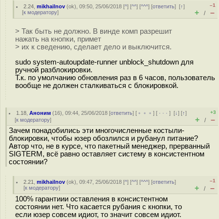
–1
2.24
,
mikhailnov
(
ok
), 09:50, 25/06/2018 [
^
] [
^^
] [
^^^
] [
ответить
]
[
↑
]
+
–
[
к модератору
]
/
> Так быть не должно. В винде комп разрешит
нажать на кнопки, примет
> их к сведению, сделает дело и выключится.
sudo system-autoupdate-runner unblock_shutdown для
ручной разблокировки.
Т.к. по умолчанию обновления раз в 6 часов, пользователь
вообще не должен сталкиваться с блокировкой.
+3
1.18
,
Аноним
(
16
), 09:44, 25/06/2018 [
ответить
] [
﹢﹢﹢
] [
· · ·
]
[
↓
] [
↑
]
+
–
[
к модератору
]
/
Зачем понадобились эти многочисленные костыли-
блокировки, чтобы юзер обозлился и рубанул питание?
Автор что, не в курсе, что пакетный менеджер, прерванный
SIGTERM, всё равно оставляет систему в консистентном
состоянии?
–1
2.21
,
mikhailnov
(
ok
), 09:47, 25/06/2018 [
^
] [
^^
] [
^^^
] [
ответить
]
+
–
[
к модератору
]
/
100% гарантиии оставления в консистентном
состоянии нет. Что касается рубания с кнопки, то
если юзер совсем идиот, то значит совсем идиот.