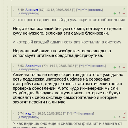
+1
3.49
,
Аноним
(
67
), 13:12, 25/06/2018 [
^
] [
^^
] [
^^^
] [
ответить
]
+
–
[
к модератору
]
/
> это просто дописанный до ума скрипт автообновления
Нет, это написанный без ума скрипт, потому что делает
кучу ненужного, включая эти самые блокировки.
> который каждый админ хотя раз костылил в систему
Нормальный админ не изобретает велосипеды, а
использует штатные средства дистрибутива.
3.63
,
Anonimus
(
??
), 14:14, 25/06/2018 [
^
] [
^^
] [
^^^
] [
ответить
]
+
–
/
[
к модератору
]
Админы точно не пишут скриптов для этого - уже давно
есть поддержка unattended updates на серверных
дистрибутивах, для десктопных автоматически только
проверка обновлений. А это чудо инженерной мысли
сугубо для безруких вантузятников, которые не будут
обновлять свою систему самостоятельно и которые
захотят перейти на линукс.
–3
3.74
,
нах
(
?
), 16:24, 25/06/2018 [
^
] [
^^
] [
^^^
] [
ответить
]
+
–
[
к модератору
]
/
> как видишь оно ещё и снапшоты фигачит и защита от