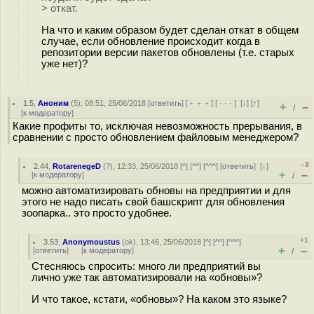
> откат.
На что и каким образом будет сделан откат в общем
случае, если обновление происходит когда в
репозитории версии пакетов обновлены (т.е. старых
уже нет)?
1.5
,
Аноним
(
5
), 08:51, 25/06/2018 [
ответить
] [
﹢﹢﹢
] [
· · ·
]
[
↓
] [
↑
]
+
–
/
[
к модератору
]
Какие профиты то, исключая невозможность прерывания, в
сравнении с просто обновлением файловым менеджером?
–3
2.44
,
RotarenegeD
(
?
), 12:33, 25/06/2018 [
^
] [
^^
] [
^^^
] [
ответить
]
[
↓
]
+
–
[
к модератору
]
/
можно автоматизировать обновы на предприятии и для
этого не надо писать свой башскрипт для обновления
зоопарка.. это просто удобнее.
+1
3.53
,
Anonymoustus
(
ok
), 13:46, 25/06/2018 [
^
] [
^^
] [
^^^
]
+
–
[
ответить
]
[
к модератору
]
/
Стесняюсь спросить: много ли предприятий вы
лично уже так автоматизировали на «обновы»?
И что такое, кстати, «обновы»? На каком это языке?