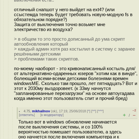
выключения есть..
отличный снапшот у него выйдет на ext4? (или
ссыстемда теперь будет требовать новую-модную fs в
обязательном порядке?)
Защита от выключения точно возьмет мне
электричество из воздуха?
> в общем то это просто дописанный до ума скрипт
автообновления который
> каждый админ хотя раз костылил в систему с заранее
решёнными детскими
> проблемами таких скриптов.
по-моему наоборот - это кривонаписанный костыль для/
от альтернативно-одаренных юзеров "хотим как в винде",
болеющий всеми-всеми детскими болезнями времен
windowsME. Сколько там прошло, лет пятнадцать? Вот и
этот к 2030му выздоровеет. (к 33му начнутся
"запланированные перезагрузки" на основе автоугадава
когда именно этот пользователь спит и прочий бред)
–2
4.75
,
mikhailnov
(
ok
), 17:19, 25/06/2018 [
^
] [
^^
] [
^^^
]
+
–
[
ответить
]
[
к модератору
]
/
Только вот в windows обновление начинается
после выключения системы, и со 100%
вероятностью помешает пользователю, а здесь
оно начнется после включения компьютера и к