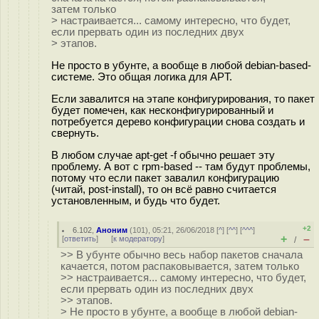
затем только
> настраивается... самому интересно, что будет,
если прервать один из последних двух
> этапов.
Не просто в убунте, а вообще в любой debian-based-
системе. Это общая логика для APT.
Если завалится на этапе конфигурирования, то пакет
будет помечен, как несконфигурированный и
потребуется дерево конфигурации снова создать и
свернуть.
В любом случае apt-get -f обычно решает эту
проблему. А вот c rpm-based -- там будут проблемы,
потому что если пакет завалил конфигурацию
(читай, post-install), то он всё равно считается
установленным, и будь что будет.
+2
6.102
,
Аноним
(
101
), 05:21, 26/06/2018 [
^
] [
^^
] [
^^^
]
+
–
[
ответить
]
[
к модератору
]
/
>> В убунте обычно весь набор пакетов сначала
качается, потом распаковывается, затем только
>> настраивается... самому интересно, что будет,
если прервать один из последних двух
>> этапов.
> Не просто в убунте, а вообще в любой debian-