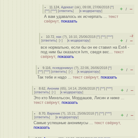
11.124
,
Адекват
(
ok
), 09:08, 27/06/2018 [
^
]
+
–
/
[
^^
] [
^^^
] [
ответить
]
[
к модератору
]
А вам удавалось их исчерпать ...
текст
свёрнут,
показать
–2
10.72
,
нах
(
?
), 16:10, 25/06/2018 [
^
] [
^^
] [
^^^
]
+
–
[
ответить
]
[
↑
] [
к модератору
]
/
все нормально, если бы он ее ставил на Ext4 -
под ним бы оказался lvm, сведя вес...
текст
свёрнут,
показать
9.116
,
псевдонимус
(
?
), 22:06, 26/06/2018 [
^
]
+
–
/
[
^^
] [
^^^
] [
ответить
]
[
↑
] [
к модератору
]
Так тебе и надо ...
текст свёрнут,
показать
8.62
,
Аноним
(
65
), 14:14, 25/06/2018 [
^
] [
^^
] [
^^^
]
+
–
/
[
ответить
]
[
↑
] [
к модератору
]
Это кто Михельсон, Мордашов, Лисин и ниже ...
текст свёрнут,
показать
8.70
,
Вареник
(
?
), 15:21, 25/06/2018 [
^
] [
^^
] [
^^^
]
+
–
/
[
ответить
]
[
к модератору
]
Самые успешные анонимусы ...
текст свёрнут,
показать