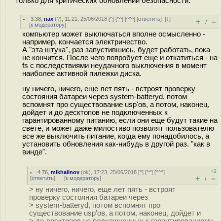
только для критических обновлений безопасности.
3.38
,
нах
(
?
), 11:21, 25/06/2018 [
^
] [
^^
] [
^^^
] [
ответить
]
[
↓
]
+
–
/
[
к модератору
]
компьютер может выключаться вполне осмысленно -
например, кончается электричество.
А "эта штука", раз запустившись, будет работать, пока
не кончится. После чего попробует еще и откатиться - на
fs с последствиями неудачного выключения в момент
наиболее активной пилежки диска.
ну ничего, ничего, еще лет пять - встроят проверку
состояния батареи через system-batteryd, потом
вспомнят про существование usp'ов, а потом, наконец,
дойдет и до десктопов не подключенных к
гарантированному питанию, если они еще будут такие на
свете, и может даже милостиво позволят пользователю
все же выключить питание, когда ему понадобилось, а
установить обновления как-нибудь в другой раз. "как в
винде".
+1
4.76
,
mikhailnov
(
ok
), 17:23, 25/06/2018 [
^
] [
^^
] [
^^^
]
+
–
[
ответить
]
[
к модератору
]
/
> ну ничего, ничего, еще лет пять - встроят
проверку состояния батареи через
> system-batteryd, потом вспомнят про
существование usp'ов, а потом, наконец, дойдет и