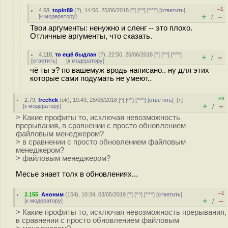
–1
4.68
,
topin89
(
?
), 14:56, 25/06/2018 [
^
] [
^^
] [
^^^
] [
ответить
]
+
–
[
к модератору
]
/
Твои аргументы: ненужно и сленг -- это плохо.
Отличные аргументы, что сказать.
4.118
,
то ещё быдлан
(
?
), 22:50, 26/06/2018 [
^
] [
^^
] [
^^^
]
+
–
/
[
ответить
]
[
к модератору
]
чё ты э? по вашемуж вродь написано.. ну для этих
которые сами подумать не умеют..
+9
2.79
,
freehck
(
ok
), 19:43, 25/06/2018 [
^
] [
^^
] [
^^^
] [
ответить
]
[
↑
]
+
–
[
к модератору
]
/
> Какие профиты то, исключая невозможность
прерывания, в сравнении с просто обновлением
файловым менеджером?
> в сравнении с просто обновлением файловым
менеджером?
> файловым менеджером?
Месье знает толк в обновлениях...
–1
2.155
,
Аноним
(
154
), 10:34, 03/05/2019 [
^
] [
^^
] [
^^^
] [
ответить
]
+
–
[
к модератору
]
/
> Какие профиты то, исключая невозможность прерывания,
в сравнении с просто обновлением файловым