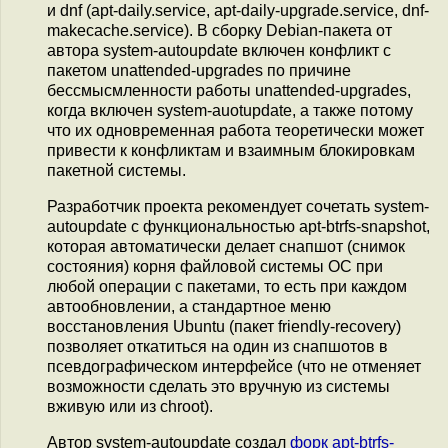
и dnf (apt-daily.service, apt-daily-upgrade.service, dnf-
makecache.service). В сборку Debian-пакета от
автора system-autoupdate включен конфликт с
пакетом unattended-upgrades по причине
бессмысмленности работы unattended-upgrades,
когда включен system-auotupdate, а также потому
что их одновременная работа теоретически может
привести к конфликтам и взаимным блокировкам
пакетной системы.
Разработчик проекта рекомендует сочетать system-
autoupdate с функциональностью apt-btrfs-snapshot,
которая автоматически делает снапшот (снимок
состояния) корня файловой системы ОС при
любой операции с пакетами, то есть при каждом
автообновлении, а стандартное меню
восстановления Ubuntu (пакет friendly-recovery)
позволяет откатиться на один из снапшотов в
псевдографическом интерфейсе (что не отменяет
возможности сделать это вручную из системы
вживую или из chroot).
Автор system-autoupdate создал
форк apt-btrfs-