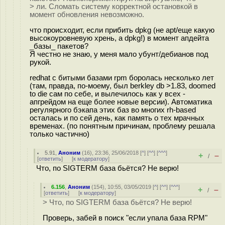
> ли. Сломать систему корректной остановкой в
момент обновления невозможно.
что происходит, если прибить dpkg (не apt/еще какую
высокоуровневую хрень, а dpkg!) в момент апдейта
_базы_ пакетов?
Я честно не знаю, у меня мало убунт/дебианов под
рукой.
redhat с битыми базами rpm боролась несколько лет
(там, правда, по-моему, был berkley db >1.83, doomed
to die сам по себе, и вылечилось как у всех -
апгрейдом на еще более новые версии). Автоматика
регулярного бэкапа этих баз во многих rh-based
осталась и по сей день, как память о тех мрачных
временах. (по понятным причинам, проблему решала
только частично)
5.91
,
Аноним
(
16
), 23:36, 25/06/2018 [
^
] [
^^
] [
^^^
]
+
–
/
[
ответить
]
[
к модератору
]
Что, по SIGTERM база бьётся? Не верю!
6.156
,
Аноним
(
154
), 10:55, 03/05/2019 [
^
] [
^^
] [
^^^
]
+
–
/
[
ответить
]
[
к модератору
]
> Что, по SIGTERM база бьётся? Не верю!
Проверь, забей в поиск "если упала база RPM"