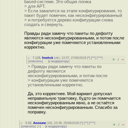
based-системе. Это общая логика
> для APT.
> Если завалится на этапе конфигурирования, то
пакет будет помечен, как несконфигурированный
> и потребуется дерево конфигурации снова
создать и свернуть.
Правды ради замечу что пакеты по дефолту
являются несконфигурированными, и потом после
конфигурации уже помечяются установленными
корректно.
7.128
,
freehck
(
ok
), 13:37, 27/06/2018 [
^
] [
^^
] [
^^^
]
+
–
/
[
ответить
]
[
к модератору
]
> Правды ради замечу что пакеты по
дефолту являются
несконфигурированными, и потом после
> конфигурации уже помечяются
установленными корректно.
Да, это корректнее. Мой вариант допускал
неправильную трактовку, будто он помечается
несконфигурированным явно, а не остаётся
помечен несконфигурированным. Спасибо за
поправку.
5.92
,
Аноним
(
16
), 23:38, 25/06/2018 [
^
] [
^^
] [
^^^
]
+
–
/
[
ответить
]
[
↑
] [
к модератору
]