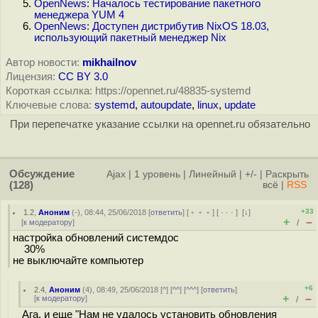
OpenNews: Началось тестирование пакетного
менеджера YUM 4
OpenNews: Доступен дистрибутив NixOS 18.03,
использующий пакетный менеджер Nix
Автор новости:
mikhailnov
Лицензия:
CC BY 3.0
Короткая ссылка: https://opennet.ru/48835-systemd
Ключевые слова:
systemd
,
autoupdate
,
linux
,
update
При перепечатке указание ссылки на opennet.ru обязательно
Обсуждение
Ajax
|
1 уровень
|
Линейный
|
+/-
|
Раскрыть
(128)
всё
|
RSS
+33
1.2
,
Аноним
(
-
), 08:44, 25/06/2018 [
ответить
] [
﹢﹢﹢
] [
· · ·
]
[
↓
]
+
–
[
к модератору
]
/
настройка обновлений системдос
30%
не выключайте компьютер
+6
2.4
,
Аноним
(
4
), 08:49, 25/06/2018 [
^
] [
^^
] [
^^^
] [
ответить
]
+
–
[
к модератору
]
/
Ага, и еще "Нам не удалось установить обновления