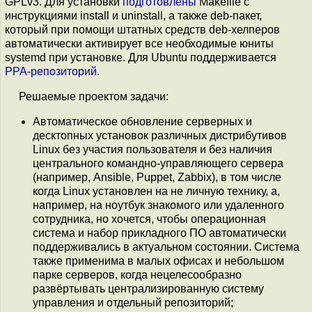
GPLv3. Для установки
подготовлены
Makefile с
инструкциями install и uninstall, а также deb-пакет,
который при помощи штатных средств deb-хелперов
автоматически активирует все необходимые юниты
systemd при установке. Для Ubuntu поддерживается
PPA-репозиторий
.
Решаемые проектом задачи:
Автоматическое обновление серверных и
десктопных установок различных дистрибутивов
Linux без участия пользователя и без наличия
центрального командно-управляющего сервера
(например, Ansible, Puppet, Zabbix), в том числе
когда Linux установлен на не личную технику, а,
например, на ноутбук знакомого или удаленного
сотрудника, но хочется, чтобы операционная
система и набор прикладного ПО автоматически
поддерживались в актуальном состоянии. Система
также применима в малых офисах и небольшом
парке серверов, когда нецелесообразно
развёртывать централизированную систему
управления и отдельный репозиторий;