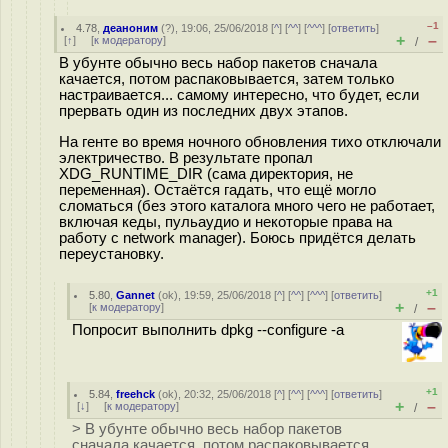
–1
4.78
,
деаноним
(
?
), 19:06, 25/06/2018 [
^
] [
^^
] [
^^^
] [
ответить
]
+
–
[
↑
] [
к модератору
]
/
В убунте обычно весь набор пакетов сначала
качается, потом распаковывается, затем только
настраивается... самому интересно, что будет, если
прервать один из последних двух этапов.
На генте во время ночного обновления тихо отключали
электричество. В результате пропал
XDG_RUNTIME_DIR (сама директория, не
переменная). Остаётся гадать, что ещё могло
сломаться (без этого каталога много чего не работает,
включая кеды, пульаудио и некоторые права на
работу с network manager). Боюсь придётся делать
переустановку.
+1
5.80
,
Gannet
(
ok
), 19:59, 25/06/2018 [
^
] [
^^
] [
^^^
] [
ответить
]
+
–
[
к модератору
]
/
Попросит выполнить dpkg --configure -a
+1
5.84
,
freehck
(
ok
), 20:32, 25/06/2018 [
^
] [
^^
] [
^^^
] [
ответить
]
+
–
[
↓
] [
к модератору
]
/
> В убунте обычно весь набор пакетов
сначала качается, потом распаковывается,