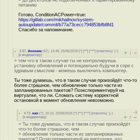
> до десктопов не подключенных к гарантированному
питанию
Готово, ConditionACPower=true:
https://gitlab.com/mikhailnov/system-
autoupdate/commit/b77a73cecc794853bfb8fd1
Спасибо за напоминание.
3.67
,
Аноним
(
67
), 14:49, 25/06/2018 [
^
] [
^^
] [
^^^
] [
ответить
]
[
↑
]
+
–
/
[
к модератору
]
> тем что в таком случае ты не контролируешь
установку обновлений и потенциально будучи в соре с
здравым смыслом - можешь выключить компьютер.
Ты тоже думаешь, что в таком случае произойдёт что-то
более страшное, чем обновление только части из
запланированных пакетов? Поэкспериментируй на
виртуалке, что ли. Сломать систему корректной
остановкой в момент обновления невозможно.
–1
4.73
,
нах
(
?
), 16:16, 25/06/2018 [
^
] [
^^
] [
^^^
] [
ответить
]
[
↓
]
+
–
[
к модератору
]
/
> Ты тоже думаешь, что в таком случае произойдёт
что-то более страшное, чем
> обновление только части из запланированных
пакетов? Поэкспериментируй на виртуалке, что