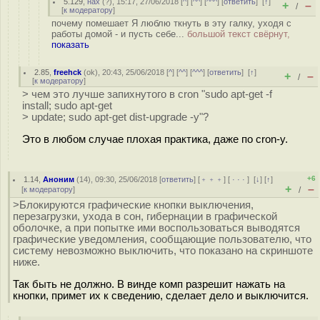
5.129
,
нах
(
?
), 15:17, 27/06/2018 [
^
] [
^^
] [
^^^
] [
ответить
]
[
↑
]
+
–
/
[
к модератору
]
почему помешает Я люблю ткнуть в эту галку, уходя с
работы домой - и пусть себе...
большой текст свёрнут,
показать
2.85
,
freehck
(
ok
), 20:43, 25/06/2018 [
^
] [
^^
] [
^^^
] [
ответить
]
[
↑
]
+
–
/
[
к модератору
]
> чем это лучше запихнутого в cron "sudo apt-get -f
install; sudo apt-get
> update; sudo apt-get dist-upgrade -y"?
Это в любом случае плохая практика, даже по cron-у.
+6
1.14
,
Аноним
(
14
), 09:30, 25/06/2018 [
ответить
] [
﹢﹢﹢
] [
· · ·
]
[
↓
] [
↑
]
+
–
[
к модератору
]
/
>Блокируются графические кнопки выключения,
перезагрузки, ухода в сон, гибернации в графической
оболочке, а при попытке ими воспользоваться выводятся
графические уведомления, сообщающие пользователю, что
систему невозможно выключить, что показано на скриншоте
ниже.
Так быть не должно. В винде комп разрешит нажать на
кнопки, примет их к сведению, сделает дело и выключится.