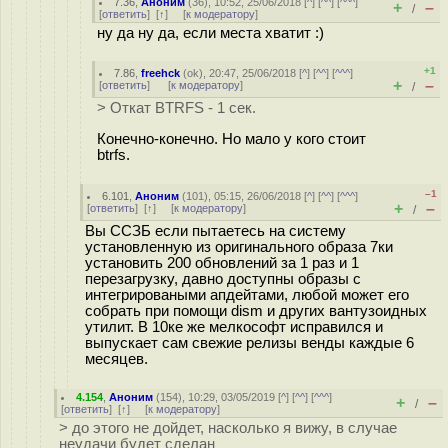
7.36
,
Аноним
(
36
), 10:52, 25/06/2018 [
^
] [
^^
] [
^^^
]
+
–
/
[
ответить
]
[
↑
] [
к модератору
]
ну да ну да, если места хватит :)
+1
7.86
,
freehck
(
ok
), 20:47, 25/06/2018 [
^
] [
^^
] [
^^^
]
+
–
[
ответить
]
[
к модератору
]
/
> Откат BTRFS - 1 сек.
Конечно-конечно. Но мало у кого стоит
btrfs.
–1
6.101
,
Аноним
(
101
), 05:15, 26/06/2018 [
^
] [
^^
] [
^^^
]
+
–
[
ответить
]
[
↑
] [
к модератору
]
/
Вы ССЗБ если пытаетесь на систему
установленную из оригинального образа 7ки
установить 200 обновлений за 1 раз и 1
перезагрузку, давно доступны образы с
интегрироваными апдейтами, любой может его
собрать при помощи dism и других вантузоидных
утилит. В 10ке же мелкософт исправился и
выпускает сам свежие релизы венды каждые 6
месяцев.
4.154
,
Аноним
(
154
), 10:29, 03/05/2019 [
^
] [
^^
] [
^^^
]
+
–
/
[
ответить
]
[
↑
] [
к модератору
]
> до этого не дойдет, насколько я вижу, в случае
неудачи будет сделан