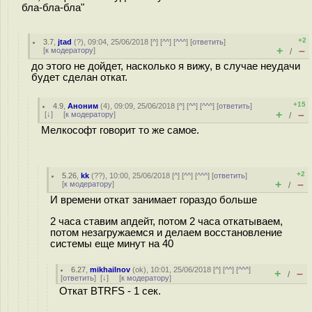
бла-бла-бла"
+2
3.7
,
jtad
(
?
), 09:04, 25/06/2018 [
^
] [
^^
] [
^^^
] [
ответить
]
+
–
[
к модератору
]
/
до этого не дойдет, насколько я вижу, в случае неудачи
будет сделан откат.
+15
4.9
,
Аноним
(
4
), 09:09, 25/06/2018 [
^
] [
^^
] [
^^^
] [
ответить
]
+
–
[
↓
] [
к модератору
]
/
Мелкософт говорит то же самое.
+2
5.26
,
kk
(
??
), 10:00, 25/06/2018 [
^
] [
^^
] [
^^^
] [
ответить
]
+
–
[
к модератору
]
/
И времени откат занимает гораздо больше
2 часа ставим апдейт, потом 2 часа откатываем,
потом незагружаемся и делаем восстановление
системы еще минут на 40
6.27
,
mikhailnov
(
ok
), 10:01, 25/06/2018 [
^
] [
^^
] [
^^^
]
+
–
/
[
ответить
]
[
↓
] [
к модератору
]
Откат BTRFS - 1 сек.