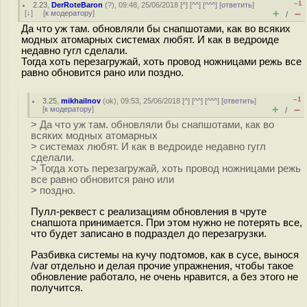
–1
2.23
,
DerRoteBaron
(
?
), 09:48, 25/06/2018 [
^
] [
^^
] [
^^^
] [
ответить
]
+
–
[
↓
] [
к модератору
]
/
Да что уж там. обновляли бы снапшотами, как во всяких
модных атомарных системах любят. И как в ведроиде
недавно гугл сделали.
Тогда хоть перезагружай, хоть провод ножницами режь все
равно обновится рано или поздно.
–1
3.25
,
mikhailnov
(
ok
), 09:53, 25/06/2018 [
^
] [
^^
] [
^^^
] [
ответить
]
+
–
[
к модератору
]
/
> Да что уж там. обновляли бы снапшотами, как во
всяких модных атомарных
> системах любят. И как в ведроиде недавно гугл
сделали.
> Тогда хоть перезагружай, хоть провод ножницами режь
все равно обновится рано или
> поздно.
Пулл-реквест с реализациям обновления в чруте
снапшота принимается. При этом нужно не потерять все,
что будет записано в подраздел до перезагрузки.
Разбивка системы на кучу подтомов, как в сусе, вынося
/var отдельно и делая прочие упражнения, чтобы такое
обновление работало, не очень нравится, а без этого не
получится.