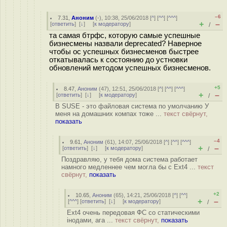
–6
7.31
,
Аноним
(
-
), 10:38, 25/06/2018 [
^
] [
^^
] [
^^^
]
+
–
[
ответить
]
[
↓
] [
к модератору
]
/
та самая бтрфс, которую самые успешные
бизнесмены назвали deprecated? Наверное
чтобы ос успешных бизнесменов быстрее
откатывалась к состоянию до устновки
обновлений методом успешных бизнесменов.
+5
8.47
,
Аноним
(
47
), 12:51, 25/06/2018 [
^
] [
^^
] [
^^^
]
+
–
[
ответить
]
[
↓
] [
к модератору
]
/
В SUSE - это файловая система по умолчанию У
меня на домашних компах тоже ...
текст свёрнут,
показать
–4
9.61
,
Аноним
(
61
), 14:07, 25/06/2018 [
^
] [
^^
] [
^^^
]
+
–
[
ответить
]
[
↓
] [
к модератору
]
/
Поздравляю, у тебя дома система работает
намного медленнее чем могла бы с Ext4 ...
текст
свёрнут,
показать
+2
10.65
,
Аноним
(
65
), 14:21, 25/06/2018 [
^
] [
^^
]
+
–
[
^^^
] [
ответить
]
[
↓
] [
к модератору
]
/
Ext4 очень передовая ФС со статическими
iнодами, ага ...
текст свёрнут,
показать