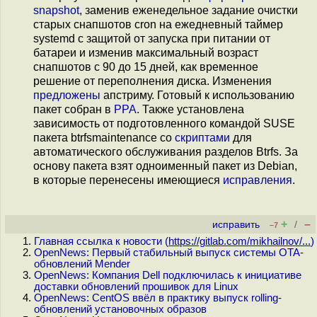
snapshot
, заменив еженедельное задание очистки
старых снапшотов cron на ежедневный таймер
systemd с защитой от запуска при питании от
батареи и изменив максимальный возраст
снапшотов с 90 до 15 дней, как временное
решение от переполнения диска. Изменения
предложены
апстриму. Готовый к использованию
пакет собран в
PPA
. Также установлена
зависимость от подготовленного командой SUSE
пакета btrfsmaintenance со
скриптами
для
автоматического обслуживания разделов Btrfs. За
основу пакета взят одноименный пакет из Debian,
в которые перенесены имеющиеся
исправления
.
+
–
исправить
/
–7
Главная ссылка к новости (
https://gitlab.com/mikhailnov/...
)
OpenNews: Первый стабильный выпуск системы OTA-
обновлений Mender
OpenNews: Компания Dell подключилась к инициативе
доставки обновлений прошивок для Linux
OpenNews: CentOS ввёл в практику выпуск rolling-
обновлений установочных образов