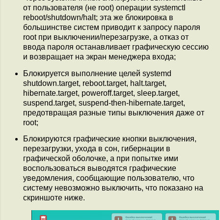
от пользователя (не root) операции systemctl
reboot/shutdown/halt; эта же блокировка в
большинстве систем приводит к запросу пароля
root при выключении/перезагрузке, а отказ от
ввода пароля останавливает графическую сессию
и возвращает на экран менеджера входа;
Блокируется выполнение целей systemd
shutdown.target, reboot.target, halt.target,
hibernate.target, poweroff.target, sleep.target,
suspend.target, suspend-then-hibernate.target,
предотвращая разные типы выключения даже от
root;
Блокируются графические кнопки выключения,
перезагрузки, ухода в сон, гибернации в
графической оболочке, а при попытке ими
воспользоваться выводятся графические
уведомления, сообщающие пользователю, что
систему невозможно выключить, что показано на
скриншоте ниже.