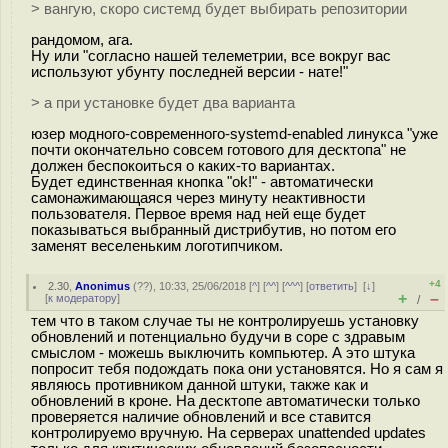
> вангую, скоро системд будет выбирать репозитории
рандомом, ага.
Ну или "согласно нашей телеметрии, все вокруг вас
используют убунту последней версии - нате!"
> а при установке будет два варианта
юзер модного-современного-systemd-enabled линукса "уже
почти окончательно совсем готового для десктопа" не
должен беспокоиться о каких-то вариантах.
Будет единственная кнопка "ok!" - автоматически
самонажимающаяся через минуту неактивности
пользователя. Первое время над ней еще будет
показываться выбранный дистрибутив, но потом его
заменят веселеньким логотипчиком.
+4
2.30
,
Anonimus
(
??
), 10:33, 25/06/2018 [
^
] [
^^
] [
^^^
] [
ответить
]
[
↓
]
+
–
[
к модератору
]
/
тем что в таком случае ты не контролируешь установку
обновлений и потенциально будучи в соре с здравым
смыслом - можешь выключить компьютер. А это штука
попросит тебя подождать пока они установятся. Но я сам я
являюсь противником данной штуки, также как и
обновлений в кроне. На десктопе автоматически только
проверяется наличие обновлений и все ставится
контролируемо вручную. На серверах unattended updates