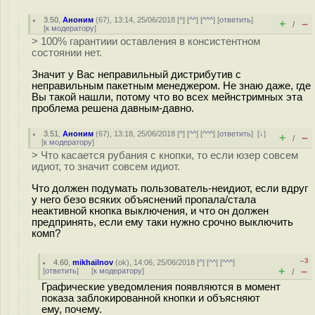
3.50
,
Аноним
(
67
), 13:14, 25/06/2018 [
^
] [
^^
] [
^^^
] [
ответить
]
+
–
/
[
к модератору
]
> 100% гарантиии оставления в консистентном
состоянии нет.
Значит у Вас неправильный дистрибутив с
неправильным пакетным менеджером. Не знаю даже, где
Вы такой нашли, потому что во всех мейнстримных эта
проблема решена давным-давно.
3.51
,
Аноним
(
67
), 13:18, 25/06/2018 [
^
] [
^^
] [
^^^
] [
ответить
]
[
↓
]
+
–
/
[
к модератору
]
> Что касается рубания с кнопки, то если юзер совсем
идиот, то значит совсем идиот.
Что должен подумать пользователь-неидиот, если вдруг
у него безо всяких объяснений пропала/стала
неактивной кнопка выключения, и что он должен
предпринять, если ему таки нужно срочно выключить
комп?
–3
4.60
,
mikhailnov
(
ok
), 14:06, 25/06/2018 [
^
] [
^^
] [
^^^
]
+
–
[
ответить
]
[
к модератору
]
/
Графические уведомления появляются в момент
показа заблокированной кнопки и объясняют
ему, почему.