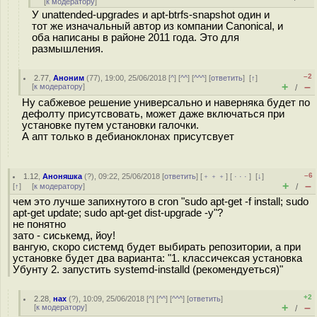
[
к модератору
]
У unattended-upgrades и apt-btrfs-snapshot один и
тот же изначальный автор из компании Canonical, и
оба написаны в районе 2011 года. Это для
размышления.
–2
2.77
,
Аноним
(
77
), 19:00, 25/06/2018 [
^
] [
^^
] [
^^^
] [
ответить
]
[
↑
]
+
–
[
к модератору
]
/
Ну сабжевое решение универсально и наверняка будет по
дефолту присутсвовать, может даже включаться при
установке путем установки галочки.
А апт только в дебианоклонах присутсвует
–6
1.12
,
Аноняшка
(
?
), 09:22, 25/06/2018 [
ответить
] [
﹢﹢﹢
] [
· · ·
]
[
↓
]
+
–
[
↑
] [
к модератору
]
/
чем это лучше запихнутого в cron "sudo apt-get -f install; sudo
apt-get update; sudo apt-get dist-upgrade -y"?
не понятно
зато - сиськемд, йоу!
вангую, скоро системд будет выбирать репозитории, а при
установке будет два варианта: "1. классичексая установка
Убунту 2. запустить systemd-installd (рекомендуеться)"
+2
2.28
,
нах
(
?
), 10:09, 25/06/2018 [
^
] [
^^
] [
^^^
] [
ответить
]
+
–
[
к модератору
]
/