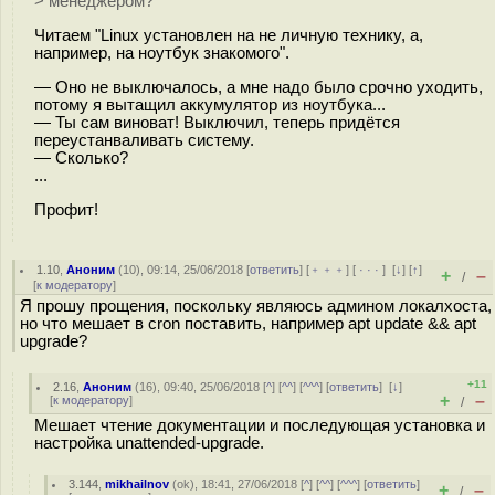
> менеджером?
Читаем "Linux установлен на не личную технику, а,
например, на ноутбук знакомого".
— Оно не выключалось, а мне надо было срочно уходить,
потому я вытащил аккумулятор из ноутбука...
— Ты сам виноват! Выключил, теперь придётся
переустанваливать систему.
— Сколько?
...
Профит!
1.10
,
Аноним
(
10
), 09:14, 25/06/2018 [
ответить
] [
﹢﹢﹢
] [
· · ·
]
[
↓
] [
↑
]
+
–
/
[
к модератору
]
Я прошу прощения, поскольку являюсь админом локалхоста,
но что мешает в cron поставить, например apt update && apt
upgrade?
+11
2.16
,
Аноним
(
16
), 09:40, 25/06/2018 [
^
] [
^^
] [
^^^
] [
ответить
]
[
↓
]
+
–
[
к модератору
]
/
Мешает чтение документации и последующая установка и
настройка unattended-upgrade.
3.144
,
mikhailnov
(
ok
), 18:41, 27/06/2018 [
^
] [
^^
] [
^^^
] [
ответить
]
+
–
/