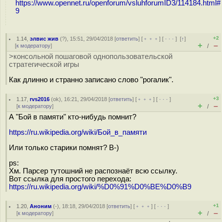
https://www.opennet.ru/openforum/vsluhforumID3/114184.html#
9
+2
1.14
,
элвис жив
(
?
), 15:51, 29/04/2018 [
ответить
] [
﹢﹢﹢
] [
· · ·
]
[
↑
]
+
–
[
к модератору
]
/
>консольной пошаговой однопользовательской
стратегической игры
Как длинно и странно записано слово "рогалик".
+3
1.17
,
rvs2016
(
ok
), 16:21, 29/04/2018 [
ответить
] [
﹢﹢﹢
] [
· · ·
]
+
–
[
к модератору
]
/
А "Бой в памяти" кто-нибудь помнит?
https://ru.wikipedia.org/wiki/Бой_в_памяти
Или только старики помнят? В-)
ps:
Хм. Парсер тутошний не распознаёт всю ссылку.
Вот ссылка для простого перехода:
https://ru.wikipedia.org/wiki/%D0%91%D0%BE%D0%B9
+1
1.20
,
Аноним
(
-
), 18:18, 29/04/2018 [
ответить
] [
﹢﹢﹢
] [
· · ·
]
+
–
[
к модератору
]
/