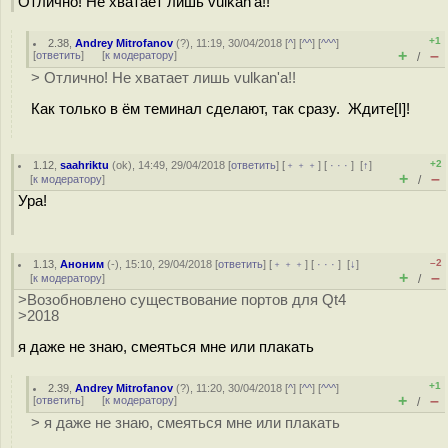
Отлично! Не хватает лишь vulkan'а!!
+1
2.38
,
Andrey Mitrofanov
(
?
), 11:19, 30/04/2018 [
^
] [
^^
] [
^^^
]
+
–
[
ответить
]
[
к модератору
]
/
> Отлично! Не хватает лишь vulkan'а!!
Как только в ём теминал сделают, так сразу. Ждите[I]!
+2
1.12
,
saahriktu
(
ok
), 14:49, 29/04/2018 [
ответить
] [
﹢﹢﹢
] [
· · ·
]
[
↑
]
+
–
[
к модератору
]
/
Ура!
–2
1.13
,
Аноним
(
-
), 15:10, 29/04/2018 [
ответить
] [
﹢﹢﹢
] [
· · ·
]
[
↓
]
+
–
[
к модератору
]
/
>Возобновлено существование портов для Qt4
>2018
я даже не знаю, смеяться мне или плакать
+1
2.39
,
Andrey Mitrofanov
(
?
), 11:20, 30/04/2018 [
^
] [
^^
] [
^^^
]
+
–
[
ответить
]
[
к модератору
]
/
> я даже не знаю, смеяться мне или плакать