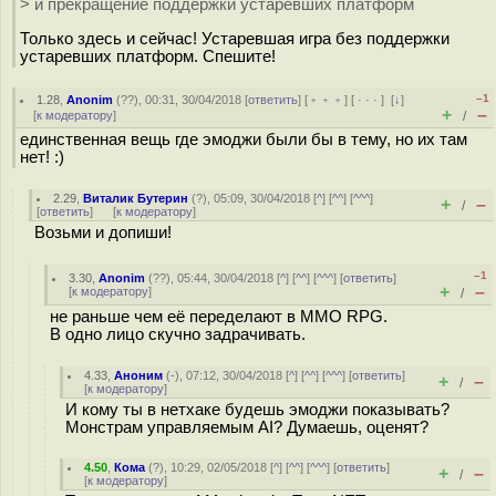
> и прекращение поддержки устаревших платформ
Только здесь и сейчас! Устаревшая игра без поддержки
устаревших платформ. Спешите!
–1
1.28
,
Anonim
(
??
), 00:31, 30/04/2018 [
ответить
] [
﹢﹢﹢
] [
· · ·
]
[
↓
]
+
–
[
к модератору
]
/
единственная вещь где эмоджи были бы в тему, но их там
нет! :)
2.29
,
Виталик Бутерин
(
?
), 05:09, 30/04/2018 [
^
] [
^^
] [
^^^
]
+
–
/
[
ответить
]
[
к модератору
]
Возьми и допиши!
–1
3.30
,
Anonim
(
??
), 05:44, 30/04/2018 [
^
] [
^^
] [
^^^
] [
ответить
]
+
–
[
к модератору
]
/
не раньше чем её переделают в MMO RPG.
В одно лицо скучно задрачивать.
4.33
,
Аноним
(
-
), 07:12, 30/04/2018 [
^
] [
^^
] [
^^^
] [
ответить
]
+
–
/
[
к модератору
]
И кому ты в нетхаке будешь эмоджи показывать?
Монстрам управляемым AI? Думаешь, оценят?
4.50
,
Кома
(
?
), 10:29, 02/05/2018 [
^
] [
^^
] [
^^^
] [
ответить
]
+
–
/
[
к модератору
]