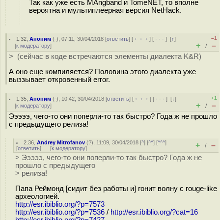
Так как уже есть MAngband и TomeNET, то вполне
вероятна и мультиплеерная версия NetHack.
–1
1.32
,
Аноним
(
-
), 07:11, 30/04/2018 [
ответить
] [
﹢﹢﹢
] [
· · ·
]
[
↑
]
+
–
[
к модератору
]
/
> (сейчас в коде встречаются элементы диалекта K&R)
А оно еще компиляется? Половина этого диалекта уже
выззывает откровенный error.
+1
1.35
,
Аноним
(
-
), 10:42, 30/04/2018 [
ответить
] [
﹢﹢﹢
] [
· · ·
]
[
↓
]
+
–
[
к модератору
]
/
Эээээ, чего-то они поперли-то так быстро? Года ж не прошло
с предыдущего релиза!
2.36
,
Andrey Mitrofanov
(
?
), 11:09, 30/04/2018 [
^
] [
^^
] [
^^^
]
+
–
/
[
ответить
]
[
к модератору
]
> Эээээ, чего-то они поперли-то так быстро? Года ж не
прошло с предыдущего
> релиза!
Папа Реймонд [сидит без работы и] гонит волну с rouge-like
археологией.
http://esr.ibiblio.org/?p=7573
http://esr.ibiblio.org/?p=7536
/
http://esr.ibiblio.org/?cat=16
http://esr.ibiblio.org/?p=7427