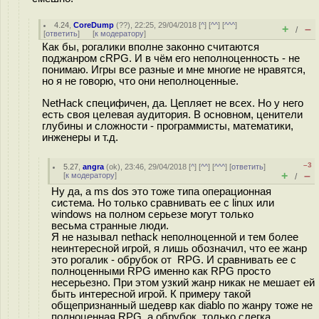
4.24
,
CoreDump
(
??
), 22:25, 29/04/2018 [
^
] [
^^
] [
^^^
]
+
–
/
[
ответить
]
[
к модератору
]
Как бы, рогалики вполне законно считаются
поджанром cRPG. И в чём его неполноценность - не
понимаю. Игры все разные и мне многие не нравятся,
но я не говорю, что они неполноценные.
NetHack специфичен, да. Цепляет не всех. Но у него
есть своя целевая аудитория. В основном, ценители
глубины и сложности - программисты, математики,
инженеры и т.д.
–3
5.27
,
angra
(
ok
), 23:46, 29/04/2018 [
^
] [
^^
] [
^^^
] [
ответить
]
+
–
[
к модератору
]
/
Ну да, а ms dos это тоже типа операционная
система. Но только сравнивать ее с linux или
windows на полном серьезе могут только
весьма странные люди.
Я не называл nethack неполноценной и тем более
неинтересной игрой, я лишь обозначил, что ее жанр
это рогалик - обрубок от RPG. И сравнивать ее с
полноценными RPG именно как RPG просто
несерьезно. При этом узкий жанр никак не мешает ей
быть интересной игрой. К примеру такой
общепризнанный шедевр как diablo по жанру тоже не
полноценная RPG, а обрубок, только слегка