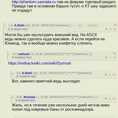
http://phantom.sannata.ru
там на форуме торговый раздел.
Правда там в основном барыги тусят, и ХТ-шку задешего
не отдадут.
–1
1.3
,
A.Stahl
(
ok
), 10:04, 29/04/2018 [
ответить
] [
﹢﹢﹢
] [
· · ·
]
[
↓
] [
↑
]
+
–
[
к модератору
]
/
Могли бы уже окультурить внешний вид. На ASCII
ведь можно сделать куда красивее. А если перейти на
Юникод, так и вообще можно конфетку слепить.
+1
2.4
,
nethack
(
?
), 10:39, 29/04/2018 [
^
] [
^^
] [
^^^
] [
ответить
]
[
↓
]
+
–
[
к модератору
]
/
https://nethackwiki.com/wiki/Symset
3.5
,
A.Stahl
(
ok
), 10:43, 29/04/2018 [
^
] [
^^
] [
^^^
] [
ответить
]
+
–
/
[
к модератору
]
Вот, намного приятней ведь выглядит.
3.25
,
Аноним
(
-
), 23:30, 29/04/2018 [
^
] [
^^
] [
^^^
] [
ответить
]
[
↓
]
+
–
/
[
к модератору
]
Жаль, но в течение уже нескольких дней нетхак-вики
попал под ковровые баны от роскомнадзора.