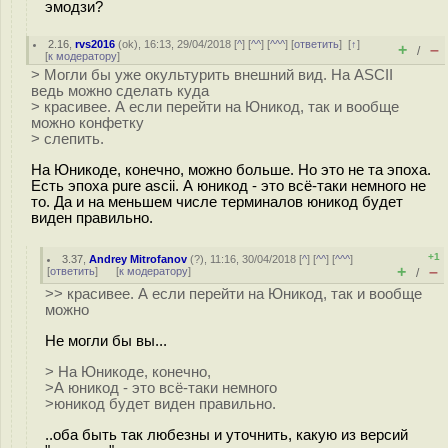
эмодзи?
2.16
,
rvs2016
(
ok
), 16:13, 29/04/2018 [
^
] [
^^
] [
^^^
] [
ответить
]
[
↑
]
+
–
/
[
к модератору
]
> Могли бы уже окультурить внешний вид. На ASCII
ведь можно сделать куда
> красивее. А если перейти на Юникод, так и вообще
можно конфетку
> слепить.
На Юникоде, конечно, можно больше. Но это не та эпоха.
Есть эпоха pure ascii. А юникод - это всё-таки немного не
то. Да и на меньшем числе терминалов юникод будет
виден правильно.
+1
3.37
,
Andrey Mitrofanov
(
?
), 11:16, 30/04/2018 [
^
] [
^^
] [
^^^
]
+
–
[
ответить
]
[
к модератору
]
/
>> красивее. А если перейти на Юникод, так и вообще
можно
Не могли бы вы...
> На Юникоде, конечно,
>А юникод - это всё-таки немного
>юникод будет виден правильно.
..оба быть так любезны и уточнить, какую из версий