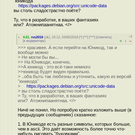
"юникода"
https://packages.debian.org/src:unicode-data
вы столь сладострастно поёте?
Ту, что в разработке, в ваших фантазиях
или? Атожнипаанятнаа. </>
–1
4.51
,
rvs2016
(
ok
), 15:12, 03/05/2018 [
^
] [
^^
] [
^^^
] [
ответить
]
+
–
[
к модератору
]
/
>>> красивее. А если перейти на Юникод, так и
вообще можно
> Не могли бы вы...
>> На Юникоде, конечно,
>>А юникод - это всё-таки немного
>>юникод будет виден правильно.
> ..оба быть так любезны и уточнить, какую из версий
"юникода"
>
https://packages.debian.org/src:unicode-data
> вы столь сладострастно поёте?
> Ту, что в разработке, в ваших фантазиях
или? Атожнипаанятнаа. </>
Ничё не понял. Но попробую кратко изложить выше (в
предыдущих сообщениях) сказанное:
1. В Юникоде есть разные символы, которых больше,
чем в ascii. Это даёт возможность более точно что-
нибудь рисовать "буковками".