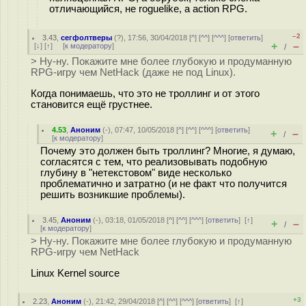
отличающийся, не roguelike, а action RPG.
–2
3.43
,
сегфолтверы
(
?
), 17:56, 30/04/2018 [
^
] [
^^
] [
^^^
] [
ответить
]
+
–
[
↓
] [
↑
] [
к модератору
]
/
> Ну-ну. Покажите мне более глубокую и продуманную
RPG-игру чем NetHack (даже не под Linux).
Когда понимаешь, что это не троллинг и от этого
становится ещё грустнее.
4.53
,
Аноним
(
-
), 07:47, 10/05/2018 [
^
] [
^^
] [
^^^
] [
ответить
]
+
–
/
[
к модератору
]
Почему это должен быть троллинг? Многие, я думаю,
согласятся с тем, что реализовывать подобную
глубину в "нетекстовом" виде несколько
проблематично и затратно (и не факт что получится
решить возникшие проблемы).
3.45
,
Аноним
(
-
), 03:18, 01/05/2018 [
^
] [
^^
] [
^^^
] [
ответить
]
[
↑
]
+
–
/
[
к модератору
]
> Ну-ну. Покажите мне более глубокую и продуманную
RPG-игру чем NetHack
Linux Kernel source
+3
2.23
,
Аноним
(
-
), 21:42, 29/04/2018 [
^
] [
^^
] [
^^^
] [
ответить
]
[
↑
]