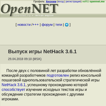
Профиль:
Аноним
(
вход
|
регистрация
)
неRU
opennet.me
[
новости
/
+++
|
форум
|
теги
|
]
Выпуск игры NetHack 3.6.1
29.04.2018 09:10 (MSK)
После двух с половиной лет разработки обновлённой
командой разработчиков
подготовлен
релиз консольной
пошаговой однопользовательской стратегической игры
NetHack 3.6.1
, успешному прохождению которой
способствует
изучение исходных текстов игры и
обсуждение стратегии прохождения с другими
игроками.