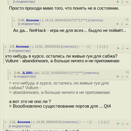
+
–
[
к модератору
]
/
Просто проходи мимо того, что понять не в состоянии.
+1
3.40
,
Аноним
(
-
), 15:13, 30/04/2018 [
^
] [
^^
] [
^^^
] [
ответить
]
+
–
[
к модератору
]
/
Ах да... NetHack - игра не для всех... быдлo не поймёт...
1.8
,
Аноним
(
-
), 12:51, 29/04/2018 [
ответить
] [
﹢﹢﹢
] [
· · ·
]
[
↓
] [
↑
]
+
–
/
[
к модератору
]
кто нибудь в курсе, остались ли живые гуи для сабжа?
Vulture - abandonware, а больше ничего и не припоминаю
+1
2.46
,
JL2001
(
ok
), 12:22, 01/05/2018 [
^
] [
^^
] [
^^^
] [
ответить
]
+
–
[
к модератору
]
/
> кто нибудь в курсе, остались ли живые гуи для
сабжа? Vulture -
> abandonware, а больше ничего и не припоминаю
а вот это не оно ли ?
> Возобновлено существование портов для ... Qt4
1.11
,
Аноним
(
-
), 14:29, 29/04/2018 [
ответить
] [
﹢﹢﹢
] [
· · ·
]
[
↓
] [
↑
]
+
–
/
[
к модератору
]