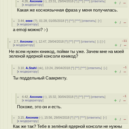
4.26
,
Аноним
(
-
), 23:31, 29/04/2018 [
^
] [
^^
] [
^^^
] [
ответить
]
+
–
/
[
к модератору
]
Какая же косноязычная фраза у меня получилась.
3.44
,
eeee
(
?
), 01:28, 01/05/2018 [
^
] [
^^
] [
^^^
] [
ответить
]
[
↑
]
+
–
/
[
к модератору
]
a emoji можно? :-)
–11
2.7
,
Аноним
(
-
), 12:47, 29/04/2018 [
^
] [
^^
] [
^^^
] [
ответить
]
[
↓
] [
↑
]
+
–
[
к модератору
]
/
Не всем нужен юникод, пойми ты уже. Зачем мне на моей
зеленой ядерной консоли юникод?
–1
3.10
,
A.Stahl
(
ok
), 13:24, 29/04/2018 [
^
] [
^^
] [
^^^
] [
ответить
]
[
↓
]
+
–
[
к модератору
]
/
Ты поддельный Саакрихту.
–1
4.42
,
Аноним
(
-
), 15:32, 30/04/2018 [
^
] [
^^
] [
^^^
] [
ответить
]
+
–
[
к модератору
]
/
Похоже, это он и есть.
3.15
,
Аноним
(
-
), 15:56, 29/04/2018 [
^
] [
^^
] [
^^^
] [
ответить
]
[
↑
]
+
–
/
[
к модератору
]
Как же так? Тебе в зелёной ядерной консоли не нужны