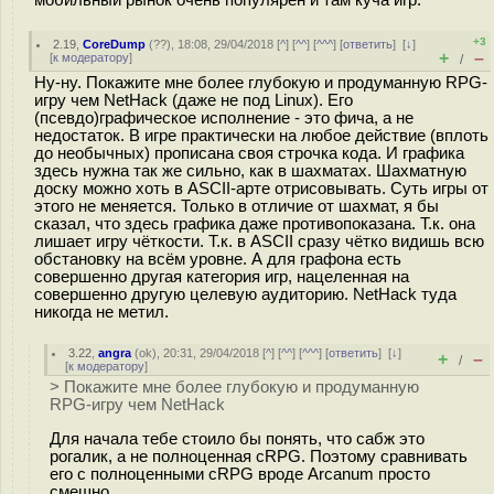
мобильный рынок очень популярен и там куча игр.
+3
2.19
,
CoreDump
(
??
), 18:08, 29/04/2018 [
^
] [
^^
] [
^^^
] [
ответить
]
[
↓
]
+
–
[
к модератору
]
/
Ну-ну. Покажите мне более глубокую и продуманную RPG-
игру чем NetHack (даже не под Linux). Его
(псевдо)графическое исполнение - это фича, а не
недостаток. В игре практически на любое действие (вплоть
до необычных) прописана своя строчка кода. И графика
здесь нужна так же сильно, как в шахматах. Шахматную
доску можно хоть в ASCII-арте отрисовывать. Суть игры от
этого не меняется. Только в отличие от шахмат, я бы
сказал, что здесь графика даже противопоказана. Т.к. она
лишает игру чёткости. Т.к. в ASCII сразу чётко видишь всю
обстановку на всём уровне. А для графона есть
совершенно другая категория игр, нацеленная на
совершенно другую целевую аудиторию. NetHack туда
никогда не метил.
3.22
,
angra
(
ok
), 20:31, 29/04/2018 [
^
] [
^^
] [
^^^
] [
ответить
]
[
↓
]
+
–
/
[
к модератору
]
> Покажите мне более глубокую и продуманную
RPG-игру чем NetHack
Для начала тебе стоило бы понять, что сабж это
рогалик, а не полноценная cRPG. Поэтому сравнивать
его с полноценными cRPG вроде Arcanum просто
смешно.