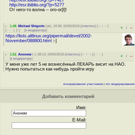
http://esr.ibiblio.org/?p=5277
От него-то волна -- ого-ог[I]!
1.49
,
Michael Shigorin
(
ok
), 10:08, 02/05/2018 [
ответить
] [
﹢﹢﹢
]
+
–
/
[
· · ·
]
[
↑
] [
к модератору
]
https://lists.altlinux.org/pipermail/devel/2002-
November/088800.html
:-]
1.52
,
Аноним
(
-
), 08:13, 04/05/2018 [
ответить
] [
﹢﹢﹢
] [
· · ·
]
+
–
/
[
к модератору
]
У меня уже лет 5 не вознесённый ЛЕКАРЬ висит на НАО.
Нужно попытаться как-нибудь пройти игру
игнорирование участников
|
лог модерирования
Добавить комментарий
Имя:
E-Mail: