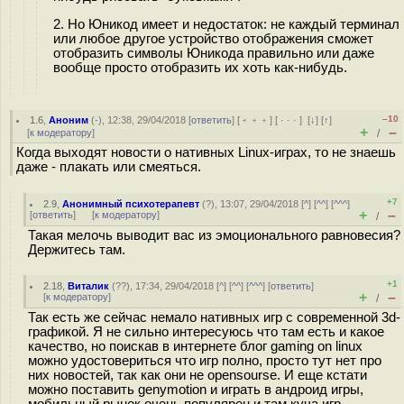
2. Но Юникод имеет и недостаток: не каждый терминал
или любое другое устройство отображения сможет
отобразить символы Юникода правильно или даже
вообще просто отобразить их хоть как-нибудь.
–10
1.6
,
Аноним
(
-
), 12:38, 29/04/2018 [
ответить
] [
﹢﹢﹢
] [
· · ·
]
[
↓
] [
↑
]
+
–
[
к модератору
]
/
Когда выходят новости о нативных Linux-играх, то не знаешь
даже - плакать или смеяться.
+7
2.9
,
Анонимный психотерапевт
(
?
), 13:07, 29/04/2018 [
^
] [
^^
] [
^^^
]
+
–
[
ответить
]
[
к модератору
]
/
Такая мелочь выводит вас из эмоционального равновесия?
Держитесь там.
+1
2.18
,
Виталик
(
??
), 17:34, 29/04/2018 [
^
] [
^^
] [
^^^
] [
ответить
]
+
–
[
к модератору
]
/
Так есть же сейчас немало нативных игр с современной 3d-
графикой. Я не сильно интересуюсь что там есть и какое
качество, но поискав в интернете блог gaming on linux
можно удостовериться что игр полно, просто тут нет про
них новостей, так как они не opensourse. И еще кстати
можно поставить genymotion и играть в андроид игры,