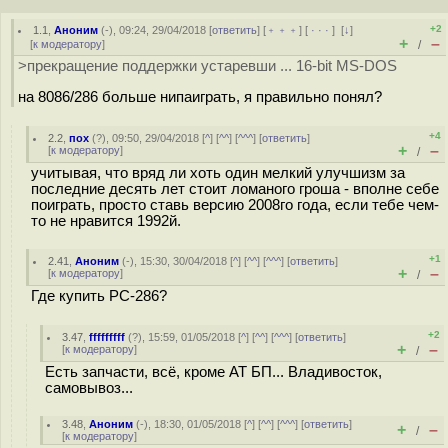
+2
1.1
,
Аноним
(
-
), 09:24, 29/04/2018 [
ответить
] [
﹢﹢﹢
] [
· · ·
]
[
↓
]
+
–
[
к модератору
]
/
>прекращение поддержки устаревши ... 16-bit MS-DOS
на 8086/286 больше нипаиграть, я правильно понял?
+4
2.2
,
пох
(
?
), 09:50, 29/04/2018 [
^
] [
^^
] [
^^^
] [
ответить
]
+
–
[
к модератору
]
/
учитывая, что вряд ли хоть один мелкий улучшизм за
последние десять лет стоит ломаного гроша - вполне себе
поиграть, просто ставь версию 2008го года, если тебе чем-
то не нравится 1992й.
+1
2.41
,
Аноним
(
-
), 15:30, 30/04/2018 [
^
] [
^^
] [
^^^
] [
ответить
]
+
–
[
к модератору
]
/
Где купить PC-286?
+2
3.47
,
fffffffff
(
?
), 15:59, 01/05/2018 [
^
] [
^^
] [
^^^
] [
ответить
]
+
–
[
к модератору
]
/
Есть запчасти, всё, кроме АТ БП... Владивосток,
самовывоз...
3.48
,
Аноним
(
-
), 18:30, 01/05/2018 [
^
] [
^^
] [
^^^
] [
ответить
]
+
–
/
[
к модератору
]