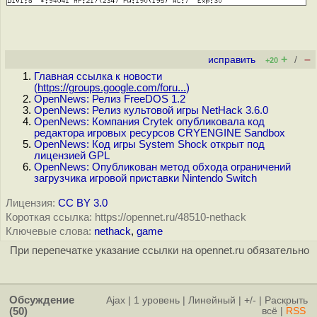
+
–
исправить
/
+20
Главная ссылка к новости
(
https://groups.google.com/foru...
)
OpenNews: Релиз FreeDOS 1.2
OpenNews: Релиз культовой игры NetHack 3.6.0
OpenNews: Компания Crytek опубликовала код
редактора игровых ресурсов CRYENGINE Sandbox
OpenNews: Код игры System Shock открыт под
лицензией GPL
OpenNews: Опубликован метод обхода ограничений
загрузчика игровой приставки Nintendo Switch
Лицензия:
CC BY 3.0
Короткая ссылка: https://opennet.ru/48510-nethack
Ключевые слова:
nethack
,
game
При перепечатке указание ссылки на opennet.ru обязательно
Обсуждение
Ajax
|
1 уровень
|
Линейный
|
+/-
|
Раскрыть
(50)
всё
|
RSS