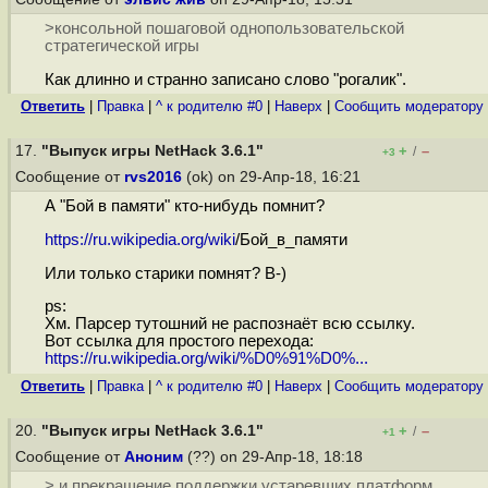
>консольной пошаговой однопользовательской
стратегической игры
Как длинно и странно записано слово "рогалик".
Ответить
|
Правка
|
^ к родителю #0
|
Наверх
|
Cообщить модератору
17.
"Выпуск игры NetHack 3.6.1"
+
–
/
+3
Сообщение от
rvs2016
(ok) on 29-Апр-18, 16:21
А "Бой в памяти" кто-нибудь помнит?
https://ru.wikipedia.org/wiki
/Бой_в_памяти
Или только старики помнят? В-)
ps:
Хм. Парсер тутошний не распознаёт всю ссылку.
Вот ссылка для простого перехода:
https://ru.wikipedia.org/wiki/%D0%91%D0%...
Ответить
|
Правка
|
^ к родителю #0
|
Наверх
|
Cообщить модератору
20.
"Выпуск игры NetHack 3.6.1"
+
–
/
+1
Сообщение от
Аноним
(??) on 29-Апр-18, 18:18
> и прекращение поддержки устаревших платформ