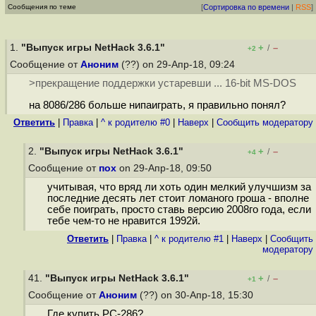
Сообщения по теме
[
Сортировка по времени
|
RSS
]
1.
"Выпуск игры NetHack 3.6.1"
+
–
/
+2
Сообщение от
Аноним
(??) on 29-Апр-18, 09:24
>прекращение поддержки устаревши ... 16-bit MS-DOS
на 8086/286 больше нипаиграть, я правильно понял?
Ответить
|
Правка
|
^ к родителю #0
|
Наверх
|
Cообщить модератору
2.
"Выпуск игры NetHack 3.6.1"
+
–
/
+4
Сообщение от
пох
on 29-Апр-18, 09:50
учитывая, что вряд ли хоть один мелкий улучшизм за
последние десять лет стоит ломаного гроша - вполне
себе поиграть, просто ставь версию 2008го года, если
тебе чем-то не нравится 1992й.
Ответить
|
Правка
|
^ к родителю #1
|
Наверх
|
Cообщить
модератору
41.
"Выпуск игры NetHack 3.6.1"
+
–
/
+1
Сообщение от
Аноним
(??) on 30-Апр-18, 15:30
Где купить PC-286?