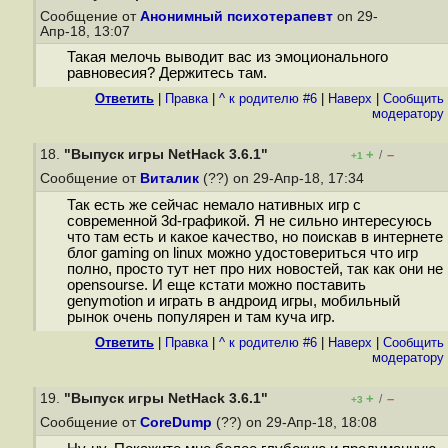
Сообщение от
Анонимный психотерапевт
on 29-
Апр-18, 13:07
Такая мелочь выводит вас из эмоционального
равновесия? Держитесь там.
Ответить
|
Правка
|
^ к родителю #6
|
Наверх
|
Cообщить
модератору
18.
"Выпуск игры NetHack 3.6.1"
+
–
/
+1
Сообщение от
Виталик
(??) on 29-Апр-18, 17:34
Так есть же сейчас немало нативных игр с
современной 3d-графикой. Я не сильно интересуюсь
что там есть и какое качество, но поискав в интернете
блог gaming on linux можно удостовериться что игр
полно, просто тут нет про них новостей, так как они не
opensourse. И еще кстати можно поставить
genymotion и играть в андроид игры, мобильный
рынок очень популярен и там куча игр.
Ответить
|
Правка
|
^ к родителю #6
|
Наверх
|
Cообщить
модератору
19.
"Выпуск игры NetHack 3.6.1"
+
–
/
+3
Сообщение от
CoreDump
(??) on 29-Апр-18, 18:08