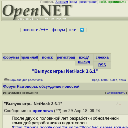
Профиль:
Аноним
(
вход
|
регистрация
)
неRU
opennet.me
[
новости
/
+++
|
форум
|
теги
|
]
форумы
правила/FAQ
поиск
регистрация
вход/
слежка
выход
RSS
"Выпуск игры NetHack 3.6.1"
Вариант для распечатки
Пред. тема
|
След. тема
Форум
Разговоры, обсуждение новостей
Изначальное сообщение
[
Отслеживать
]
"Выпуск игры NetHack 3.6.1"
+
–
/
Сообщение от
opennews
(??) on 29-Апр-18, 09:24
После двух с половиной лет разработки обновлённой
командой разработчиков подготовлен
(
https://groups.google.com/forum/m/#!topic/rec.games.roguelik