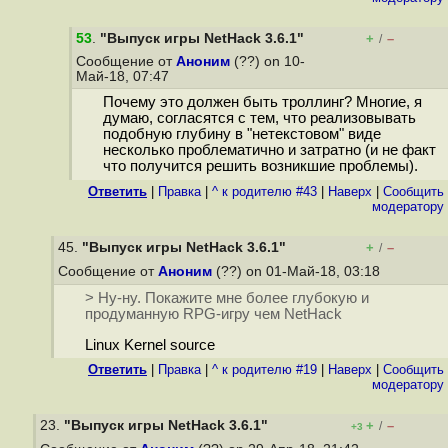
53
.
"Выпуск игры NetHack 3.6.1"
+
–
/
Сообщение от
Аноним
(??) on 10-
Май-18, 07:47
Почему это должен быть троллинг? Многие, я
думаю, согласятся с тем, что реализовывать
подобную глубину в "нетекстовом" виде
несколько проблематично и затратно (и не факт
что получится решить возникшие проблемы).
Ответить
|
Правка
|
^ к родителю #43
|
Наверх
|
Cообщить
модератору
45.
"Выпуск игры NetHack 3.6.1"
+
–
/
Сообщение от
Аноним
(??) on 01-Май-18, 03:18
> Ну-ну. Покажите мне более глубокую и
продуманную RPG-игру чем NetHack
Linux Kernel source
Ответить
|
Правка
|
^ к родителю #19
|
Наверх
|
Cообщить
модератору
23.
"Выпуск игры NetHack 3.6.1"
+
–
/
+3