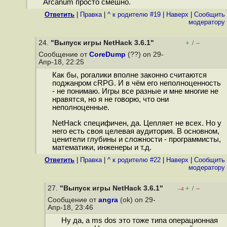
Arcanum просто смешно.
Ответить
|
Правка
|
^ к родителю #19
|
Наверх
|
Cообщить
модератору
24.
"Выпуск игры NetHack 3.6.1"
+
–
/
Сообщение от
CoreDump
(??) on 29-
Апр-18, 22:25
Как бы, рогалики вполне законно считаются
поджанром cRPG. И в чём его неполноценность
- не понимаю. Игры все разные и мне многие не
нравятся, но я не говорю, что они
неполноценные.
NetHack специфичен, да. Цепляет не всех. Но у
него есть своя целевая аудитория. В основном,
ценители глубины и сложности - программисты,
математики, инженеры и т.д.
Ответить
|
Правка
|
^ к родителю #22
|
Наверх
|
Cообщить
модератору
27.
"Выпуск игры NetHack 3.6.1"
+
–
/
–4
Сообщение от
angra
(ok) on 29-
Апр-18, 23:46
Ну да, а ms dos это тоже типа операционная