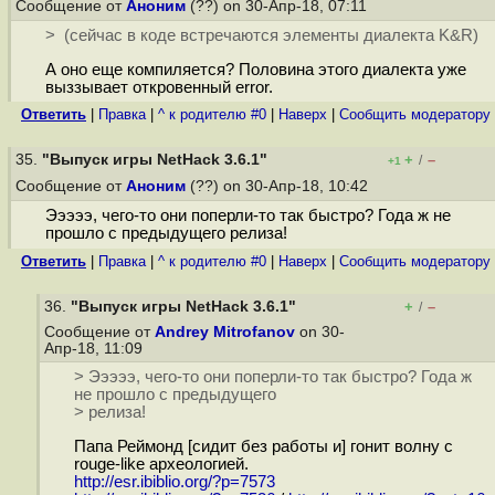
Сообщение от
Аноним
(??) on 30-Апр-18, 07:11
> (сейчас в коде встречаются элементы диалекта K&R)
А оно еще компиляется? Половина этого диалекта уже
выззывает откровенный error.
Ответить
|
Правка
|
^ к родителю #0
|
Наверх
|
Cообщить модератору
35.
"Выпуск игры NetHack 3.6.1"
+
–
/
+1
Сообщение от
Аноним
(??) on 30-Апр-18, 10:42
Эээээ, чего-то они поперли-то так быстро? Года ж не
прошло с предыдущего релиза!
Ответить
|
Правка
|
^ к родителю #0
|
Наверх
|
Cообщить модератору
36.
"Выпуск игры NetHack 3.6.1"
+
–
/
Сообщение от
Andrey Mitrofanov
on 30-
Апр-18, 11:09
> Эээээ, чего-то они поперли-то так быстро? Года ж
не прошло с предыдущего
> релиза!
Папа Реймонд [сидит без работы и] гонит волну с
rouge-like археологией.
http://esr.ibiblio.org/?p=7573