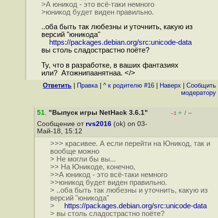
>А юникод - это всё-таки немного
>юникод будет виден правильно.
..оба быть так любезны и уточнить, какую из
версий "юникода"
https://packages.debian.org/src:unicode-data
вы столь сладострастно поёте?
Ту, что в разработке, в ваших фантазиях
или? Атожнипаанятнаа. </>
Ответить
|
Правка
|
^ к родителю #16
|
Наверх
|
Cообщить
модератору
51
.
"Выпуск игры NetHack 3.6.1"
+
–
/
–1
Сообщение от
rvs2016
(ok) on 03-
Май-18, 15:12
>>> красивее. А если перейти на Юникод, так и
вообще можно
> Не могли бы вы...
>> На Юникоде, конечно,
>>А юникод - это всё-таки немного
>>юникод будет виден правильно.
> ..оба быть так любезны и уточнить, какую из
версий "юникода"
>
https://packages.debian.org/src:unicode-data
> вы столь сладострастно поёте?