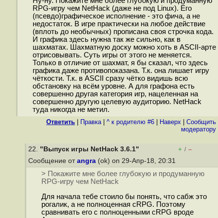
Ну-ну. Покажите мне более глубокую и продуманную
RPG-игру чем NetHack (даже не под Linux). Его
(псевдо)графическое исполнение - это фича, а не
недостаток. В игре практически на любое действие
(вплоть до необычных) прописана своя строчка кода.
И графика здесь нужна так же сильно, как в
шахматах. Шахматную доску можно хоть в ASCII-арте
отрисовывать. Суть игры от этого не меняется.
Только в отличие от шахмат, я бы сказал, что здесь
графика даже противопоказана. Т.к. она лишает игру
чёткости. Т.к. в ASCII сразу чётко видишь всю
обстановку на всём уровне. А для графона есть
совершенно другая категория игр, нацеленная на
совершенно другую целевую аудиторию. NetHack
туда никогда не метил.
Ответить
|
Правка
|
^ к родителю #6
|
Наверх
|
Cообщить
модератору
22.
"Выпуск игры NetHack 3.6.1"
+
–
/
Сообщение от
angra
(ok) on 29-Апр-18, 20:31
> Покажите мне более глубокую и продуманную
RPG-игру чем NetHack
Для начала тебе стоило бы понять, что сабж это
рогалик, а не полноценная cRPG. Поэтому
сравнивать его с полноценными cRPG вроде