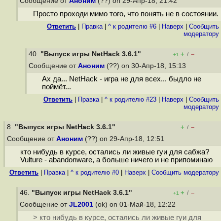
Сообщение от
Аноним
(??) on 29-Апр-18, 21:42
Просто проходи мимо того, что понять не в состоянии.
Ответить
|
Правка
|
^ к родителю #6
|
Наверх
|
Cообщить
модератору
40.
"Выпуск игры NetHack 3.6.1"
+
–
/
+1
Сообщение от
Аноним
(??) on 30-Апр-18, 15:13
Ах да... NetHack - игра не для всех... быдлo не
поймёт...
Ответить
|
Правка
|
^ к родителю #23
|
Наверх
|
Cообщить
модератору
8.
"Выпуск игры NetHack 3.6.1"
+
–
/
Сообщение от
Аноним
(??) on 29-Апр-18, 12:51
кто нибудь в курсе, остались ли живые гуи для сабжа?
Vulture - abandonware, а больше ничего и не припоминаю
Ответить
|
Правка
|
^ к родителю #0
|
Наверх
|
Cообщить модератору
46.
"Выпуск игры NetHack 3.6.1"
+
–
/
+1
Сообщение от
JL2001
(ok) on 01-Май-18, 12:22
> кто нибудь в курсе, остались ли живые гуи для