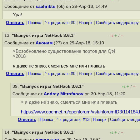
Сообщение от
saahriktu
(ok) on 29-Апр-18, 14:49
Ура!
Ответить
|
Правка
|
^ к родителю #0
|
Наверх
|
Cообщить модератору
13.
"Выпуск игры NetHack 3.6.1"
+
–
/
–2
Сообщение от
Аноним
(??) on 29-Апр-18, 15:10
>Возобновлено существование портов для Qt4
>2018
я даже не знаю, смеяться мне или плакать
Ответить
|
Правка
|
^ к родителю #0
|
Наверх
|
Cообщить модератору
39.
"Выпуск игры NetHack 3.6.1"
+
–
/
+1
Сообщение от
Andrey Mitrofanov
on 30-Апр-18, 11:20
> я даже не знаю, смеяться мне или плакать
https://www.opennet.ru/openforum/vsluhforumID3/114184.
Ответить
|
Правка
|
^ к родителю #13
|
Наверх
|
Cообщить моде
14.
"Выпуск игры NetHack 3.6.1"
+
–
/
+2
Сообщение от
элвис жив
on 29-Апр-18, 15:51