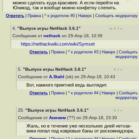
можно сделать куда красивее. А если перейти на
Юникод, так и вообще можно конфетку слепить.
Ответить
|
Правка
|
^ к родителю #0
|
Наверх
|
Cообщить модератору
4.
"Выпуск игры NetHack 3.6.1"
+
–
/
+1
Сообщение от
nethack
on 29-Апр-18, 10:39
https://nethackwiki.com/wiki/Symset
Ответить
|
Правка
|
^ к родителю #3
|
Наверх
|
Cообщить
модератору
5.
"Выпуск игры NetHack 3.6.1"
+
–
/
Сообщение от
A.Stahl
(ok) on 29-Апр-18, 10:43
Вот, намного приятней ведь выглядит.
Ответить
|
Правка
|
^ к родителю #4
|
Наверх
|
Cообщить
модератору
25.
"Выпуск игры NetHack 3.6.1"
+
–
/
Сообщение от
Аноним
(??) on 29-Апр-18, 23:30
Жаль, но в течение уже нескольких дней нетхак-
вики попал под ковровые баны от роскомнадзора.
Ответить
|
Правка
|
^ к родителю #4
|
Наверх
|
Cообщить