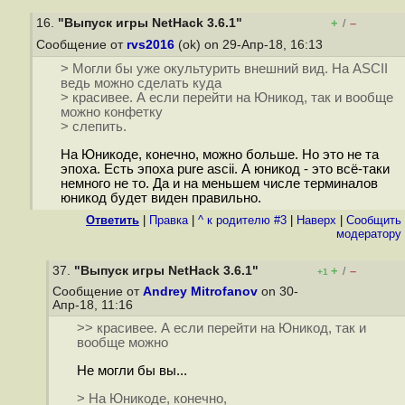
16.
"Выпуск игры NetHack 3.6.1"
+
–
/
Сообщение от
rvs2016
(ok) on 29-Апр-18, 16:13
> Могли бы уже окультурить внешний вид. На ASCII
ведь можно сделать куда
> красивее. А если перейти на Юникод, так и вообще
можно конфетку
> слепить.
На Юникоде, конечно, можно больше. Но это не та
эпоха. Есть эпоха pure ascii. А юникод - это всё-таки
немного не то. Да и на меньшем числе терминалов
юникод будет виден правильно.
Ответить
|
Правка
|
^ к родителю #3
|
Наверх
|
Cообщить
модератору
37.
"Выпуск игры NetHack 3.6.1"
+
–
/
+1
Сообщение от
Andrey Mitrofanov
on 30-
Апр-18, 11:16
>> красивее. А если перейти на Юникод, так и
вообще можно
Не могли бы вы...
> На Юникоде, конечно,