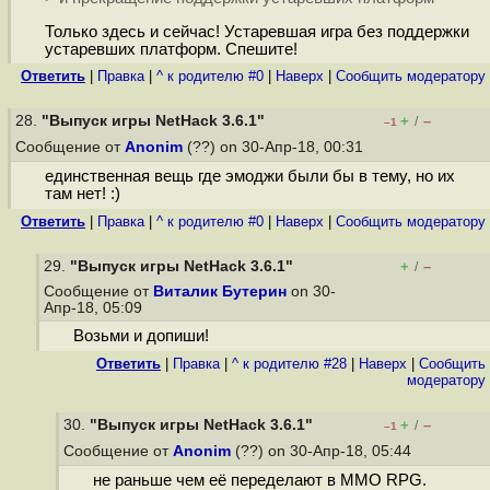
Только здесь и сейчас! Устаревшая игра без поддержки
устаревших платформ. Спешите!
Ответить
|
Правка
|
^ к родителю #0
|
Наверх
|
Cообщить модератору
28.
"Выпуск игры NetHack 3.6.1"
+
–
/
–1
Сообщение от
Anonim
(??) on 30-Апр-18, 00:31
единственная вещь где эмоджи были бы в тему, но их
там нет! :)
Ответить
|
Правка
|
^ к родителю #0
|
Наверх
|
Cообщить модератору
29.
"Выпуск игры NetHack 3.6.1"
+
–
/
Сообщение от
Виталик Бутерин
on 30-
Апр-18, 05:09
Возьми и допиши!
Ответить
|
Правка
|
^ к родителю #28
|
Наверх
|
Cообщить
модератору
30.
"Выпуск игры NetHack 3.6.1"
+
–
/
–1
Сообщение от
Anonim
(??) on 30-Апр-18, 05:44
не раньше чем её переделают в MMO RPG.