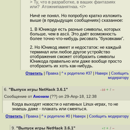
> Ту, что в разработке, в ваших фантазиях
или? Атожнипаанятнаа. </>
Ничё не понял. Но попробую кратко изложить
выше (в предыдущих сообщениях) сказанное:
1. В Юникоде есть разные символы, которых
больше, чем в ascii. Это даёт возможность
более точно что-нибудь рисовать "буковками".
2. Но Юникод имеет и недостаток: не каждый
терминал или любое другое устройство
отображения сможет отобразить символы
Юникода правильно или даже вообще просто
отобразить их хоть как-нибудь.
Ответить
|
Правка
|
^ к родителю #37
|
Наверх
|
Cообщить
модератору
6.
"Выпуск игры NetHack 3.6.1"
+
–
/
–10
Сообщение от
Аноним
(??) on 29-Апр-18, 12:38
Когда выходят новости о нативных Linux-играх, то не
знаешь даже - плакать или смеяться.
Ответить
|
Правка
|
^ к родителю #0
|
Наверх
|
Cообщить модератору
9.
"Выпуск игры NetHack 3.6.1"
+
–
/
+7