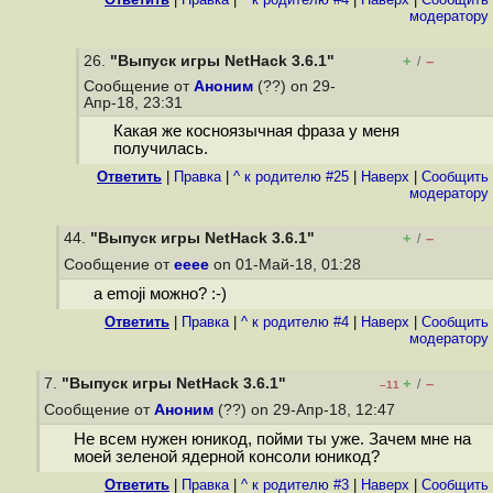
модератору
26.
"Выпуск игры NetHack 3.6.1"
+
–
/
Сообщение от
Аноним
(??) on 29-
Апр-18, 23:31
Какая же косноязычная фраза у меня
получилась.
Ответить
|
Правка
|
^ к родителю #25
|
Наверх
|
Cообщить
модератору
44.
"Выпуск игры NetHack 3.6.1"
+
–
/
Сообщение от
eeee
on 01-Май-18, 01:28
a emoji можно? :-)
Ответить
|
Правка
|
^ к родителю #4
|
Наверх
|
Cообщить
модератору
7.
"Выпуск игры NetHack 3.6.1"
+
–
/
–11
Сообщение от
Аноним
(??) on 29-Апр-18, 12:47
Не всем нужен юникод, пойми ты уже. Зачем мне на
моей зеленой ядерной консоли юникод?
Ответить
|
Правка
|
^ к родителю #3
|
Наверх
|
Cообщить