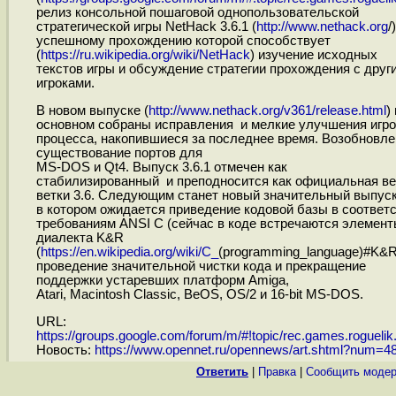
релиз консольной пошаговой однопользовательской
стратегической игры NetHack 3.6.1 (
http://www.nethack.org
/)
успешному прохождению которой способствует
(
https://ru.wikipedia.org/wiki/NetHack
) изучение исходных
текстов игры и обсуждение стратегии прохождения с друг
игроками.
В новом выпуске (
http://www.nethack.org/v361/release.html
) 
основном собраны исправления и мелкие улучшения игро
процесса, накопившиеся за последнее время. Возобновле
существование портов для
MS-DOS и Qt4. Выпуск 3.6.1 отмечен как
стабилизированный и преподносится как официальная в
ветки 3.6. Следующим станет новый значительный выпуск 
в котором ожидается приведение кодовой базы в соответ
требованиям ANSI C (сейчас в коде встречаются элемент
диалекта K&R
(
https://en.wikipedia.org/wiki/C_
(programming_language)#K&R
проведение значительной чистки кода и прекращение
поддержки устаревших платформ Amiga,
Atari, Macintosh Classic, BeOS, OS/2 и 16-bit MS-DOS.
URL:
https://groups.google.com/forum/m/#!topic/rec.games.roguelik.
Новость:
https://www.opennet.ru/opennews/art.shtml?num=4
Ответить
|
Правка
|
Cообщить модер