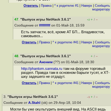
Ответить
|
Правка
|
^ к родителю #1
|
Наверх
|
Cообщить
модератору
47
.
"Выпуск игры NetHack 3.6.1"
+
–
/
+2
Сообщение от
fffffffff
on 01-Май-18, 15:59
Есть запчасти, всё, кроме АТ БП... Владивосток,
самовывоз...
Ответить
|
Правка
|
^ к родителю #41
|
Наверх
|
Cообщить
модератору
48
.
"Выпуск игры NetHack 3.6.1"
+
–
/
Сообщение от
Аноним
(??) on 01-Май-18, 18:30
http://phantom.sannata.ru
там на форуме торговый
раздел. Правда там в основном барыги тусят, и ХТ-
шку задешего не отдадут.
Ответить
|
Правка
|
^ к родителю #41
|
Наверх
|
Cообщить
модератору
3.
"Выпуск игры NetHack 3.6.1"
+
–
/
–1
Сообщение от
A.Stahl
(ok) on 29-Апр-18, 10:04
Могли бы уже окультурить внешний вид. На ASCII ведь