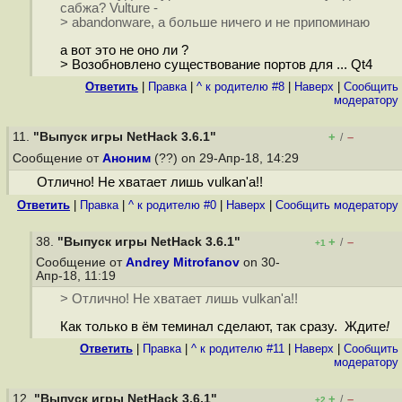
сабжа? Vulture -
> abandonware, а больше ничего и не припоминаю
а вот это не оно ли ?
> Возобновлено существование портов для ... Qt4
Ответить
|
Правка
|
^ к родителю #8
|
Наверх
|
Cообщить
модератору
11.
"Выпуск игры NetHack 3.6.1"
+
–
/
Сообщение от
Аноним
(??) on 29-Апр-18, 14:29
Отлично! Не хватает лишь vulkan'а!!
Ответить
|
Правка
|
^ к родителю #0
|
Наверх
|
Cообщить модератору
38.
"Выпуск игры NetHack 3.6.1"
+
–
/
+1
Сообщение от
Andrey Mitrofanov
on 30-
Апр-18, 11:19
> Отлично! Не хватает лишь vulkan'а!!
Как только в ём теминал сделают, так сразу. Ждите
!
Ответить
|
Правка
|
^ к родителю #11
|
Наверх
|
Cообщить
модератору
12.
"Выпуск игры NetHack 3.6.1"
+
–
/
+2