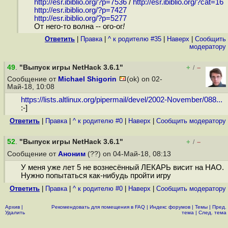
http://esr.ibiblio.org/?p=7536
/
http://esr.ibiblio.org/?cat=16
http://esr.ibiblio.org/?p=7427
http://esr.ibiblio.org/?p=5277
От него-то волна -- ого-ог
!
Ответить
|
Правка
|
^ к родителю #35
|
Наверх
|
Cообщить
модератору
49
.
"Выпуск игры NetHack 3.6.1"
+
–
/
Сообщение от
Michael Shigorin
(ok) on 02-
Май-18, 10:08
https://lists.altlinux.org/pipermail/devel/2002-November/088...
:-]
Ответить
|
Правка
|
^ к родителю #0
|
Наверх
|
Cообщить модератору
52
.
"Выпуск игры NetHack 3.6.1"
+
–
/
Сообщение от
Аноним
(??) on 04-Май-18, 08:13
У меня уже лет 5 не вознесённый ЛЕКАРЬ висит на НАО.
Нужно попытаться как-нибудь пройти игру
Ответить
|
Правка
|
^ к родителю #0
|
Наверх
|
Cообщить модератору
Архив
|
Рекомендовать для помещения в FAQ
|
Индекс форумов
|
Темы
|
Пред.
Удалить
тема
|
След. тема