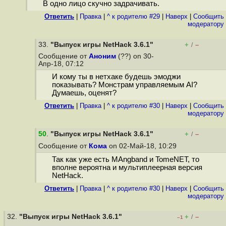
В одно лицо скучно задрачивать.
Ответить
|
Правка
|
^ к родителю #29
|
Наверх
|
Cообщить
модератору
33.
"Выпуск игры NetHack 3.6.1"
+
–
/
Сообщение от
Аноним
(??) on 30-
Апр-18, 07:12
И кому ты в нетхаке будешь эмоджи
показывать? Монстрам управляемым AI?
Думаешь, оценят?
Ответить
|
Правка
|
^ к родителю #30
|
Наверх
|
Cообщить
модератору
50
.
"Выпуск игры NetHack 3.6.1"
+
–
/
Сообщение от
Кома
on 02-Май-18, 10:29
Так как уже есть MAngband и TomeNET, то
вполне вероятна и мультиплеерная версия
NetHack.
Ответить
|
Правка
|
^ к родителю #30
|
Наверх
|
Cообщить
модератору
32.
"Выпуск игры NetHack 3.6.1"
+
–
/
–1