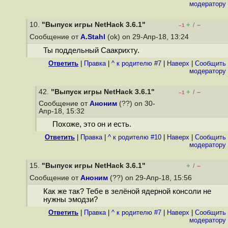
модератору
10.
"Выпуск игры NetHack 3.6.1"
+
–
/
–1
Сообщение от
A.Stahl
(ok) on 29-Апр-18, 13:24
Ты поддельный Саакрихту.
Ответить
|
Правка
|
^ к родителю #7
|
Наверх
|
Cообщить
модератору
42.
"Выпуск игры NetHack 3.6.1"
+
–
/
–1
Сообщение от
Аноним
(??) on 30-
Апр-18, 15:32
Похоже, это он и есть.
Ответить
|
Правка
|
^ к родителю #10
|
Наверх
|
Cообщить
модератору
15.
"Выпуск игры NetHack 3.6.1"
+
–
/
Сообщение от
Аноним
(??) on 29-Апр-18, 15:56
Как же так? Тебе в зелёной ядерной консоли не
нужны эмодзи?
Ответить
|
Правка
|
^ к родителю #7
|
Наверх
|
Cообщить
модератору