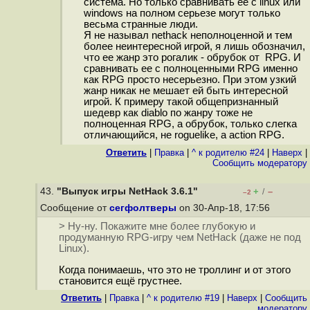
система. Но только сравнивать ее с linux или
windows на полном серьезе могут только
весьма странные люди.
Я не называл nethack неполноценной и тем
более неинтересной игрой, я лишь обозначил,
что ее жанр это рогалик - обрубок от RPG. И
сравнивать ее с полноценными RPG именно
как RPG просто несерьезно. При этом узкий
жанр никак не мешает ей быть интересной
игрой. К примеру такой общепризнанный
шедевр как diablo по жанру тоже не
полноценная RPG, а обрубок, только слегка
отличающийся, не roguelike, а action RPG.
Ответить
|
Правка
|
^ к родителю #24
|
Наверх
|
Cообщить модератору
43.
"Выпуск игры NetHack 3.6.1"
+
–
/
–2
Сообщение от
сегфолтверы
on 30-Апр-18, 17:56
> Ну-ну. Покажите мне более глубокую и
продуманную RPG-игру чем NetHack (даже не под
Linux).
Когда понимаешь, что это не троллинг и от этого
становится ещё грустнее.
Ответить
|
Правка
|
^ к родителю #19
|
Наверх
|
Cообщить
модератору