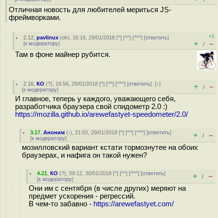
Отличная новость для любителей мериться JS-
фреймворками.
+1
2.12
,
pavlinux
(
ok
), 16:16, 29/01/2018 [
^
] [
^^
] [
^^^
] [
ответить
]
+
–
[
к модератору
]
/
Там в фоне майнер рубится.
2.16
,
КО
(
?
), 16:56, 29/01/2018 [
^
] [
^^
] [
^^^
] [
ответить
]
[
↓
]
+
–
/
[
к модератору
]
И главное, теперь у каждого, уважающего себя,
разработчика браузера свой спидометр 2.0 :)
https://mozilla.github.io/arewefastyet-speedometer/2.0/
3.17
,
Аноним
(
-
), 21:02, 29/01/2018 [
^
] [
^^
] [
^^^
] [
ответить
]
+
–
/
[
к модератору
]
мозилловский вариант кстати тормознутее на обоих
браузерах, и нафига он такой нужен?
4.21
,
КО
(
?
), 09:12, 30/01/2018 [
^
] [
^^
] [
^^^
] [
ответить
]
+
–
/
[
к модератору
]
Они им с сентября (в числе других) меряют на
предмет ускорения - регрессий.
В чем-то забавно -
https://arewefastyet.com/