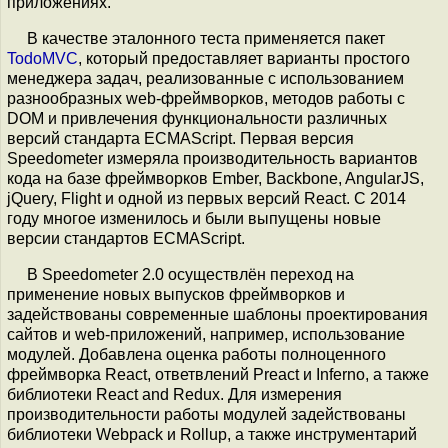
приложениях.
В качестве эталонного теста применяется пакет
TodoMVC
, который предоставляет варианты простого
менеджера задач, реализованные с использованием
разнообразных web-фреймворков, методов работы с
DOM и привлечения функциональности различных
версий стандарта ECMAScript. Первая версия
Speedometer измеряла производительность вариантов
кода на базе фреймворков Ember, Backbone, AngularJS,
jQuery, Flight и одной из первых версий React. C 2014
году многое изменилось и были выпущены новые
версии стандартов ECMAScript.
В Speedometer 2.0 осуществлён переход на
применение новых выпусков фреймворков и
задействованы современные шаблоны проектирования
сайтов и web-приложений, например, использование
модулей. Добавлена оценка работы полноценного
фреймворка React, ответвлений Preact и Inferno, а также
библиотеки React and Redux. Для измерения
производительности работы модулей задействованы
библиотеки Webpack и Rollup, а также инструментарий