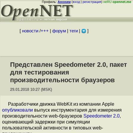
Профиль:
Аноним
(
вход
|
регистрация
)
неRU
opennet.me
[
новости
/
+++
|
форум
|
теги
|
]
Представлен Speedometer 2.0, пакет
для тестирования
производительности браузеров
29.01.2018 10:27 (MSK)
Разработчики движка WebKit из компании Apple
опубликовали
выпуск инструментария для измерения
производительности web-браузеров
Speedometer 2.0
,
оценивающий задержки при симуляции
пользовательской активности в типовых web-