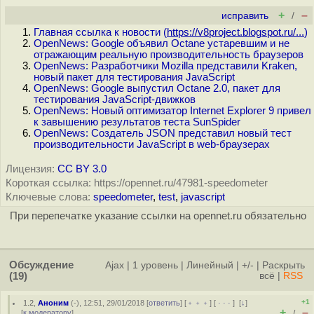
+
–
исправить
/
Главная ссылка к новости (
https://v8project.blogspot.ru/...
)
OpenNews: Google объявил Octane устаревшим и не
отражающим реальную производительность браузеров
OpenNews: Разработчики Mozilla представили Kraken,
новый пакет для тестирования JavaScript
OpenNews: Google выпустил Octane 2.0, пакет для
тестирования JavaScript-движков
OpenNews: Новый оптимизатор Internet Explorer 9 привел
к завышению результатов теста SunSpider
OpenNews: Создатель JSON представил новый тест
производительности JavaScript в web-браузерах
Лицензия:
CC BY 3.0
Короткая ссылка: https://opennet.ru/47981-speedometer
Ключевые слова:
speedometer
,
test
,
javascript
При перепечатке указание ссылки на opennet.ru обязательно
Обсуждение
Ajax
|
1 уровень
|
Линейный
|
+/-
|
Раскрыть
(19)
всё
|
RSS
+1
1.2
,
Аноним
(
-
), 12:51, 29/01/2018 [
ответить
] [
﹢﹢﹢
] [
· · ·
]
[
↓
]
+
–
[
к модератору
]
/