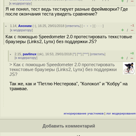
+
–
/
[
к модератору
]
Я не понял, тест ведь тестирует разные фреймворки? Где
после окончания теста увидеть сравнение?
–1
1.14
,
Аноним
(
-
), 16:25, 29/01/2018 [
ответить
] [
﹢﹢﹢
] [
· · ·
]
+
–
[
к модератору
]
/
Как с помощью Speedometer 2.0 протестировать теккстовые
браузеры (Links2, Lynx) без поддержки JS?
+8
2.15
,
pavlinux
(
ok
), 16:53, 29/01/2018 [
^
] [
^^
] [
^^^
] [
ответить
]
+
–
[
к модератору
]
/
> Как с помощью Speedometer 2.0 протестировать
теккстовые браузеры (Links2, Lynx) без поддержки
JS?
Так же, как и "Петлю Нестерова", "Колокол" и "Кобру" на
трамвае.
игнорирование участников
|
лог модерирования
Добавить комментарий