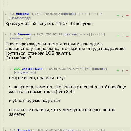
1.8
,
Аноним
(
-
), 15:17, 29/01/2018 [
ответить
] [
﹢﹢﹢
] [
· · ·
]
[
↑
]
+
–
/
[
к модератору
]
Хромиум 61: 53 попугая, ФФ 57: 43 попугая.
1.10
,
Аноним
(
-
), 15:32, 29/01/2018 [
ответить
] [
﹢﹢﹢
] [
· · ·
]
[
↓
]
+
–
/
[
к модератору
]
После прохождения теста и закрытия вкладки в
about:memory видно было, что скрипты оттуда продолжают
крутиться, отжирая 1GB памяти.
Это майнер?
2.20
,
annual slayer
(
?
), 03:19, 30/01/2018 [
^
] [
^^
] [
^^^
] [
ответить
]
+
–
/
[
к модератору
]
скорее всего, плагины текут
я, например, заметил, что плагин pinterest-а потёк вообще
жестко во время теста (гига 3-4)
и ублок видимо подтекал
остальные плагины, что у меня установлены, не так
заметно
1.11
,
Аноним
(
-
), 16:10, 29/01/2018 [
ответить
] [
﹢﹢﹢
] [
· · ·
]
[
↑
]