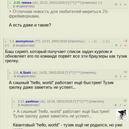
2.19
,
rewwa
(
ok
), 23:22, 29/01/2018 [
^
] [
^^
] [
^^^
] [
ответить
]
[
↑
]
+
–
/
[
к модератору
]
> Отличная новость для любителей мериться JS-
фреймворками.
А есть даже и такие?
–2
1.3
,
anonymous
(
??
), 13:23, 29/01/2018 [
ответить
] [
﹢﹢﹢
] [
· · ·
]
[
↓
]
+
–
[
↑
] [
к модератору
]
/
Баш скрипт, который получает список задач курлом и
обновляет его по команде порвёт все эти браузеры как тузик
грелку.
+4
2.6
,
A.Stahl
(
ok
), 14:03, 29/01/2018 [
^
] [
^^
] [
^^^
] [
ответить
]
+
–
[
к модератору
]
/
А сишный "hello, world" работает ещё быстрее! Тузик
грелку даже заметить не успеет...
+3
3.13
,
pavlinux
(
ok
), 16:18, 29/01/2018 [
^
] [
^^
] [
^^^
] [
ответить
]
+
–
[
к модератору
]
/
> А сишный "hello, world" работает ещё быстрее!
Тузик грелку даже заметить не успеет...
Квантовый "hello, world" - тузик ещё не родился, но уже