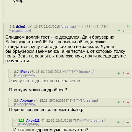
умер.
+5
1.5
,
th3m3
(
ok
), 13:37, 29/01/2018 [
ответить
] [
﹢﹢﹢
] [
· · ·
]
[
↓
] [
↑
]
+
–
[
к модератору
]
/
Слишком долгий тест - не дождался. Да и браузер их
Safari, уже второй IE. Без нормальной поддержки
стандартов, кучу всего до сих пор не завезли. Лучше
бы браузером занимались, а не тестами, от которых толку
ноль. Ведь на реальных приложениях, почти всегда другие
результаты.
2.7
,
iPony
(
?
), 15:10, 29/01/2018 [
^
] [
^^
] [
^^^
] [
ответить
]
+
–
/
[
к модератору
]
> кучу всего до сих пор не завезли
Про кучу можно подробнее?
2.9
,
Аноним
(
-
), 15:21, 29/01/2018 [
^
] [
^^
] [
^^^
] [
ответить
]
+
–
/
[
к модератору
]
Первое попавшееся: элемент dialog.
3.18
,
Анон111
(
?
), 22:50, 29/01/2018 [
^
] [
^^
] [
^^^
] [
ответить
]
+
–
/
[
к модератору
]
И кто им в здравом уме пользуется?