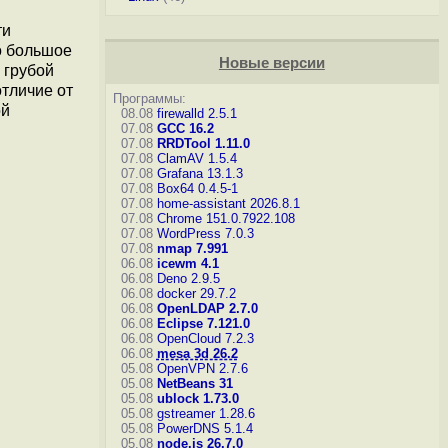
ти
о большое
Новые версии
 грубой
отличие от
Программы:
ой
08.08
firewalld 2.5.1
07.08
GCC 16.2
07.08
RRDTool 1.11.0
07.08
ClamAV 1.5.4
07.08
Grafana 13.1.3
07.08
Box64 0.4.5-1
07.08
home-assistant 2026.8.1
07.08
Chrome 151.0.7922.108
07.08
WordPress 7.0.3
07.08
nmap 7.991
06.08
icewm 4.1
06.08
Deno 2.9.5
06.08
docker 29.7.2
06.08
OpenLDAP 2.7.0
06.08
Eclipse 7.121.0
06.08
OpenCloud 7.2.3
06.08
mesa 3d 26.2
05.08
OpenVPN 2.7.6
05.08
NetBeans 31
05.08
ublock 1.73.0
05.08
gstreamer 1.28.6
05.08
PowerDNS 5.1.4
05.08
node.js 26.7.0