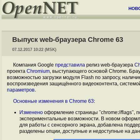
НОВ
Выпуск web-браузера Chrome 63
07.12.2017 10:22 (MSK)
Компания Google
представила
релиз web-браузера
Ch
проекта
Chromium
, выступающего основой Chrome. Бра
возможностью загрузки модуля Flash по запросу, налич
воспроизведения защищённого видеоконтента, системой
параметров
.
Основные
изменения
в
Chrome 63
:
Изменено
оформление страницы "chrome://flags",
экспериментальные возможности. В новом оформл
для работы с сенсорного экрана, добавлена подде
разделены опции, доступные и недоступные на дан