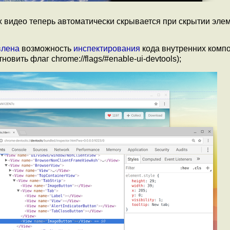
х видео теперь автоматически скрывается при скрытии эле
влена
возможность
инспектирования
кода внутренних комп
вить флаг chrome://flags/#enable-ui-devtools);