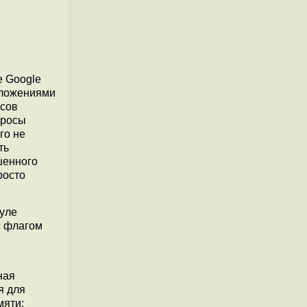
е Google
дложениями
осов
просы
го не
ть
шенного
росто
дуле
с флагом
ная
я для
мяти;