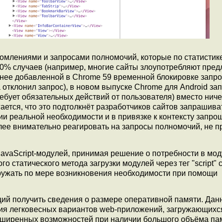
омлениями и запросами полномочий, которые по статистик
90% случаев (например, многие сайты злоупотребляют пре
анее добавленной в Chrome 59 временной блокировке запр
а отклонил запрос), в новом выпуске Chrome для Android за
ебует обязательных действий от пользователя) вместо ниче
ется, что это подтолкнёт разработчиков сайтов запрашива
и реальной необходимости и в привязке к контексту запро
олее внимательно реагировать на запросы полномочий, не п
avaScript-модулей, принимая решение о потребности в мо
 статического метода загрузки модулей через тег "script" 
гружать по мере возникновения необходимости при помощи
ий получить сведения о размере оперативной памяти. Дан
ия легковесных вариантов web-приложений, загружающихс
сширенных возможностей при наличии большого объёма па