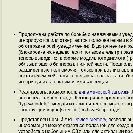
Продолжена работа по борьбе с навязчивыми увед
игнорируются или отвергаются пользователями в 
об отправке push-уведомлений). В дополнение к р
(блокировка на неделю, если пользователь три раз
теперь выводятся в форме модального диалога (тр
обязывающего баннера в нижней части. Предполага
расширенные полномочия только при возникновени
посетителем действия, а пользователя заставит б
игнорируя их, а принимая или запрещая;
Реализована возможность
динамической загрузки
J
непосредственно в коде. Кроме ранее предложенного
"type=module", модули и скрипты теперь можно за
конструкции import(specifier) в JavaScript-коде;
Представлен новый API
Device Memory
, позволяющ
информация может оказаться полезной для создан
устройств с небольшим ОЗУ или для активации ра