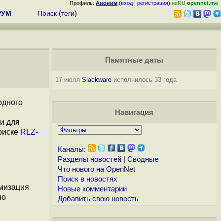
Профиль:
Аноним
(
вход
|
регистрация
)
неRU
opennet.me
РУМ
Поиск
(
теги
)
Памятные даты
17 июля
Slackware
исполнилось 33 года
одного
Навигация
и для
оиске
RLZ-
Каналы:
Разделы новостей
|
Сводные
Что нового на OpenNet
Поиск в новостях
имизация
Новые комментарии
но
Добавить свою новость