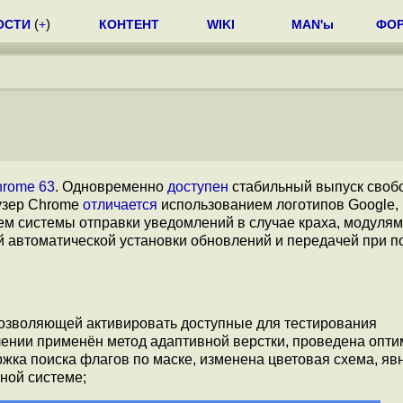
ОСТИ
(
+
)
КОНТЕНТ
WIKI
MAN'ы
ФО
rome 63
. Одновременно
доступен
стабильный выпуск своб
узер Chrome
отличается
использованием логотипов Google,
ием системы отправки уведомлений в случае краха, модулям
 автоматической установки обновлений и передачей при п
 позволяющей активировать доступные для тестирования
ении применён метод адаптивной верстки, проведена опт
ржка поиска флагов по маске, изменена цветовая схема, яв
ной системе;