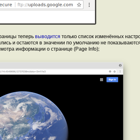
траницы теперь
выводится
только список изменённых настро
лись и остаются в значении по умолчанию не показываютс
мотра информации о странице (Page Info);