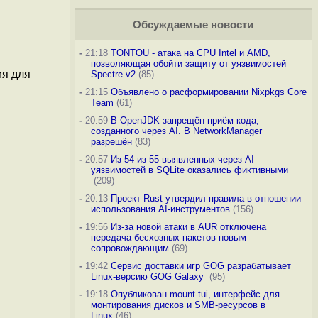
Обсуждаемые новости
-
21:18
TONTOU - атака на CPU Intel и AMD,
позволяющая обойти защиту от уязвимостей
ия для
Spectre v2
(85)
-
21:15
Объявлено о расформировании Nixpkgs Core
Team
(61)
-
20:59
В OpenJDK запрещён приём кода,
созданного через AI. В NetworkManager
разрешён
(83)
-
20:57
Из 54 из 55 выявленных через AI
уязвимостей в SQLite оказались фиктивными
(209)
-
20:13
Проект Rust утвердил правила в отношении
использования AI-инструментов
(156)
-
19:56
Из-за новой атаки в AUR отключена
передача бесхозных пакетов новым
сопровождающим
(69)
-
19:42
Сервис доставки игр GOG разрабатывает
Linux-версию GOG Galaxy
(95)
-
19:18
Опубликован mount-tui, интерфейс для
монтирования дисков и SMB-ресурсов в
Linux
(46)