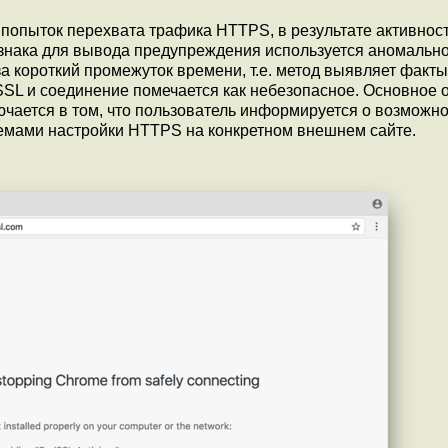
опыток перехвата трафика HTTPS, в результате активнос
изнака для вывода предупреждения используется аномальн
а короткий промежуток времени, т.е. метод выявляет факты
SSL и соединение помечается как небезопасное. Основное 
чается в том, что пользователь информируется о возможн
лемами настройки HTTPS на конкретном внешнем сайте.