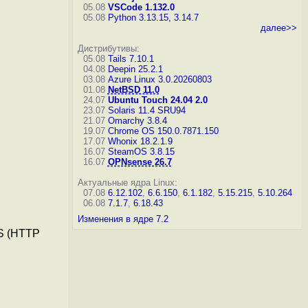
05.08
VSCode 1.132.0
05.08
Python 3.13.15, 3.14.7
далее>>
Дистрибутивы:
05.08
Tails 7.10.1
04.08
Deepin 25.2.1
03.08
Azure Linux 3.0.20260803
01.08
NetBSD 11.0
24.07
Ubuntu Touch 24.04 2.0
23.07
Solaris 11.4 SRU94
21.07
Omarchy 3.8.4
19.07
Chrome OS 150.0.7871.150
17.07
Whonix 18.2.1.9
16.07
SteamOS 3.8.15
16.07
OPNsense 26.7
Актуальные ядра Linux:
07.08
6.12.102
,
6.6.150
,
6.1.182
,
5.15.215
,
5.10.264
06.08
7.1.7
,
6.18.43
Изменения в ядре 7.2
S (HTTP