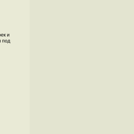
ек и
я под