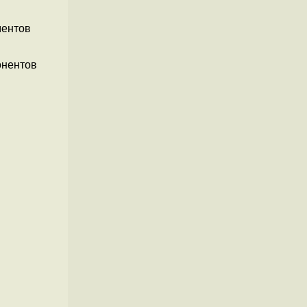
ментов
онентов