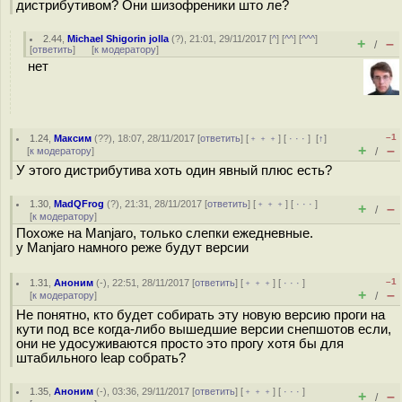
дистрибутивом? Они шизофреники што ле?
2.44
,
Michael Shigorin jolla
(
?
), 21:01, 29/11/2017 [
^
] [
^^
] [
^^^
]
+
–
/
[
ответить
]
[
к модератору
]
нет
–1
1.24
,
Максим
(
??
), 18:07, 28/11/2017 [
ответить
] [
﹢﹢﹢
] [
· · ·
]
[
↑
]
+
–
[
к модератору
]
/
У этого дистрибутива хоть один явный плюс есть?
1.30
,
MadQFrog
(
?
), 21:31, 28/11/2017 [
ответить
] [
﹢﹢﹢
] [
· · ·
]
+
–
/
[
к модератору
]
Похоже на Manjaro, только слепки ежедневные.
у Manjaro намного реже будут версии
–1
1.31
,
Аноним
(
-
), 22:51, 28/11/2017 [
ответить
] [
﹢﹢﹢
] [
· · ·
]
+
–
[
к модератору
]
/
Не понятно, кто будет собирать эту новую версию проги на
кути под все когда-либо вышедшие версии снепшотов если,
они не удосуживаются просто это прогу хотя бы для
штабильного leap собрать?
1.35
,
Аноним
(
-
), 03:36, 29/11/2017 [
ответить
] [
﹢﹢﹢
] [
· · ·
]
+
–
/