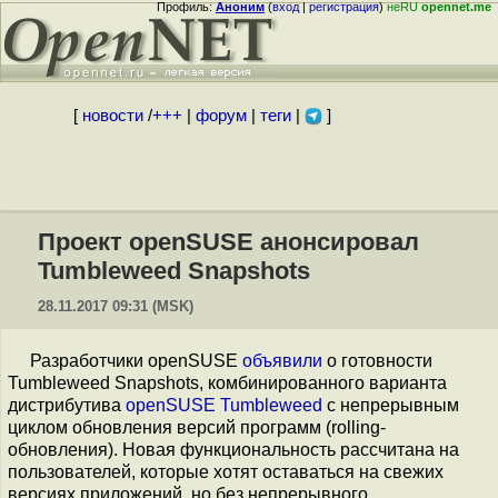
Профиль:
Аноним
(
вход
|
регистрация
)
неRU
opennet.me
[
новости
/
+++
|
форум
|
теги
|
]
Проект openSUSE анонсировал
Tumbleweed Snapshots
28.11.2017 09:31 (MSK)
Разработчики openSUSE
объявили
о готовности
Tumbleweed Snapshots, комбинированного варианта
дистрибутива
openSUSE Tumbleweed
с непрерывным
циклом обновления версий программ (rolling-
обновления). Новая функциональность рассчитана на
пользователей, которые хотят оставаться на свежих
версиях приложений, но без непрерывного