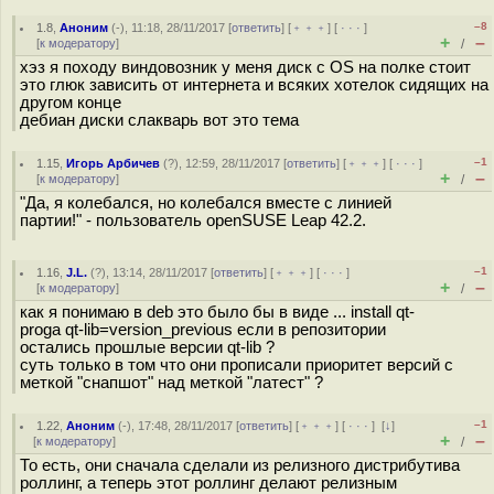
–8
1.8
,
Аноним
(
-
), 11:18, 28/11/2017 [
ответить
] [
﹢﹢﹢
] [
· · ·
]
+
–
[
к модератору
]
/
хэз я походу виндовозник у меня диск с OS на полке стоит
это глюк зависить от интернета и всяких хотелок сидящих на
другом конце
дебиан диски слакварь вот это тема
–1
1.15
,
Игорь Арбичев
(
?
), 12:59, 28/11/2017 [
ответить
] [
﹢﹢﹢
] [
· · ·
]
+
–
[
к модератору
]
/
"Да, я колебался, но колебался вместе с линией
партии!" - пользователь openSUSE Leap 42.2.
–1
1.16
,
J.L.
(
?
), 13:14, 28/11/2017 [
ответить
] [
﹢﹢﹢
] [
· · ·
]
+
–
[
к модератору
]
/
как я понимаю в deb это было бы в виде ... install qt-
proga qt-lib=version_previous если в репозитории
остались прошлые версии qt-lib ?
суть только в том что они прописали приоритет версий с
меткой "снапшот" над меткой "латест" ?
–1
1.22
,
Аноним
(
-
), 17:48, 28/11/2017 [
ответить
] [
﹢﹢﹢
] [
· · ·
]
[
↓
]
+
–
[
к модератору
]
/
То есть, они сначала сделали из релизного дистрибутива
роллинг, а теперь этот роллинг делают релизным