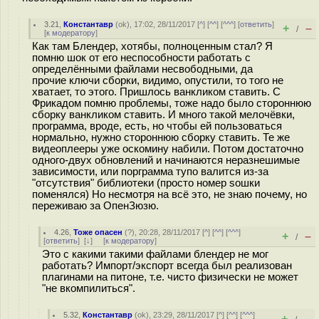
3.21
,
Константавр
(
ok
), 17:02, 28/11/2017 [
^
] [
^^
] [
^^^
] [
ответить
]
+
–
/
[
к модератору
]
Как там Блендер, хотябы, полноценным стал? Я
помню шок от его неспособности работать с
определёнными файлами несвободными, да
прочие ключи сборки, видимо, опустили, то того не
хватает, то этого. Пришлось ванкликом ставить. С
Фрикадом помню проблемы, тоже надо было стороннюю
сборку ванкликом ставить. И много такой мелочёвки,
программа, вроде, есть, но чтобы ей пользоваться
нормально, нужно стороннюю сборку ставить. Те же
видеоплееры уже оскомину набили. Потом достаточно
одного-двух обновлений и начинаются неразнешимые
зависимости, или порграмма тупо валится из-за
"отсутствия" библиотеки (просто номер soшки
поменялся) Но несмотря на всё это, не знаю почему, но
переживаю за ОпенЗюзю.
4.26
,
Тоже опасен
(
?
), 20:28, 28/11/2017 [
^
] [
^^
] [
^^^
]
+
–
/
[
ответить
]
[
↓
] [
к модератору
]
Это с какими такими файлами блендер не мог
работать? Импорт/экспорт всегда был реализован
плагинами на питоне, т.е. чисто физически не может
"не вкомпилиться".
5.32
,
Константавр
(
ok
), 23:29, 28/11/2017 [
^
] [
^^
] [
^^^
]
+
–