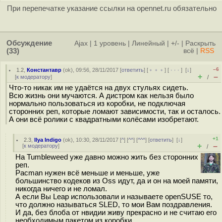
При перепечатке указание ссылки на opennet.ru обязательно
Обсуждение
Ajax
|
1 уровень
|
Линейный
|
+/-
|
Раскрыть
(33)
всё
|
RSS
–6
1.2
,
Константавр
(
ok
), 09:56, 28/11/2017 [
ответить
] [
﹢﹢﹢
] [
· · ·
]
[
↓
]
+
–
[
к модератору
]
/
Что-то никак им не удаётся на двух стульях сидеть.
Всю жизнь они мучаются. А дистром как нельзя было
нормально пользоваться из коробки, не подключая
сторонних реп, которые ломают зависимости, так и осталось.
А они всё ролики с квадратными колёсами изобретают.
+1
2.3
,
Ilya Indigo
(
ok
), 10:30, 28/11/2017 [
^
] [
^^
] [
^^^
] [
ответить
]
[
↓
]
+
–
[
к модератору
]
/
На Tumbleweed уже давно можно жить без сторонних
реп.
Pacman нужен всё меньше и меньше, уже
большинство кодеков из Oss идут, да и он на моей памяти,
никогда ничего и не ломал.
А если Вы Leap использовали и называете openSUSE то,
что должно называться SLED, то мои Вам поздравления.
И да, без блоба от нвидии живу прекрасно и не считаю его
необходимым пакетом из коробки.