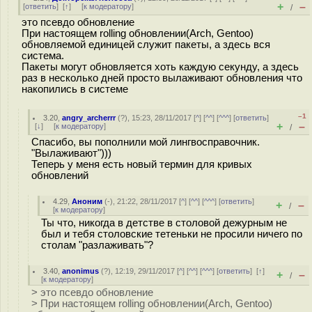
+
–
[
ответить
]
[
↑
] [
к модератору
]
/
это псевдо обновление
При настоящем rolling обновлении(Arch, Gentoo)
обновляемой единицей служит пакеты, а здесь вся
система.
Пакеты могут обновляется хоть каждую секунду, а здесь
раз в несколько дней просто вылаживают обновления что
накопились в системе
–1
3.20
,
angry_archerrr
(
?
), 15:23, 28/11/2017 [
^
] [
^^
] [
^^^
] [
ответить
]
+
–
[
↓
] [
к модератору
]
/
Спасибо, вы пополнили мой лингвосправочник.
"Вылаживают")))
Теперь у меня есть новый термин для кривых
обновлений
4.29
,
Аноним
(
-
), 21:22, 28/11/2017 [
^
] [
^^
] [
^^^
] [
ответить
]
+
–
/
[
к модератору
]
Ты что, никогда в детстве в столовой дежурным не
был и тебя столовские тетеньки не просили ничего по
столам "разлаживать"?
3.40
,
anonimus
(
?
), 12:19, 29/11/2017 [
^
] [
^^
] [
^^^
] [
ответить
]
[
↑
]
+
–
/
[
к модератору
]
> это псевдо обновление
> При настоящем rolling обновлении(Arch, Gentoo)