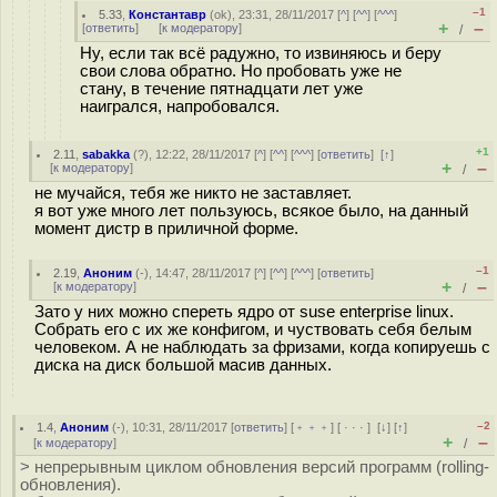
–1
5.33
,
Константавр
(
ok
), 23:31, 28/11/2017 [
^
] [
^^
] [
^^^
]
+
–
[
ответить
]
[
к модератору
]
/
Ну, если так всё радужно, то извиняюсь и беру
свои слова обратно. Но пробовать уже не
стану, в течение пятнадцати лет уже
наигрался, напробовался.
+1
2.11
,
sabakka
(
?
), 12:22, 28/11/2017 [
^
] [
^^
] [
^^^
] [
ответить
]
[
↑
]
+
–
[
к модератору
]
/
не мучайся, тебя же никто не заставляет.
я вот уже много лет пользуюсь, всякое было, на данный
момент дистр в приличной форме.
–1
2.19
,
Аноним
(
-
), 14:47, 28/11/2017 [
^
] [
^^
] [
^^^
] [
ответить
]
+
–
[
к модератору
]
/
Зато у них можно спереть ядро от suse enterprise linux.
Собрать его с их же конфигом, и чуствовать себя белым
человеком. А не наблюдать за фризами, когда копируешь с
диска на диск большой масив данных.
–2
1.4
,
Аноним
(
-
), 10:31, 28/11/2017 [
ответить
] [
﹢﹢﹢
] [
· · ·
]
[
↓
] [
↑
]
+
–
[
к модератору
]
/
> непрерывным циклом обновления версий программ (rolling-
обновления).