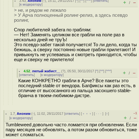
3.43
,
Аноним
(
-
), 15:11, 29/11/2017 [
^
] [
^^
] [
^^^
] [
ответить
]
+
–
/
[
к модератору
]
> не, и рядом не лежало
> У Арча полноценный ролинг-релиз, а здесь псевдо
ролинг,
Спор любителей забега по граблям:
— Нет! Заменять целиком все грабли на поле раз в
несколько дней не труЪ!
Это псевдо-забег такой получается! То ли дело, когда ты
бежишь, а сверху постоянно новые грабли прилетают! И
привыкнуть не успеваешь и смотреть приходится, чтобы
еще и сверху не прилетело!
4.52
,
лютый жабист__
(
?
), 05:50, 30/11/2017 [
^
] [
^^
] [
^^^
]
+
–
/
[
ответить
]
[
к модератору
]
Какие КОНКРЕТНО грабли в Арче? Все пакеты это
последний stable от вендора. Багфиксы как раз есть, в
отличие от высосанного из пальца засохшего stable-
бранча в твоем-любимом-дистре.
–1
1.7
,
Аноним
(
-
), 11:02, 28/11/2017 [
ответить
] [
﹢﹢﹢
] [
· · ·
]
[
↑
]
+
–
[
к модератору
]
/
Tumbleweed довольно часто ломается при обновлении. Если
пару месяцев не обновлять, а потом разом обновиться, тоже
может сломаться.