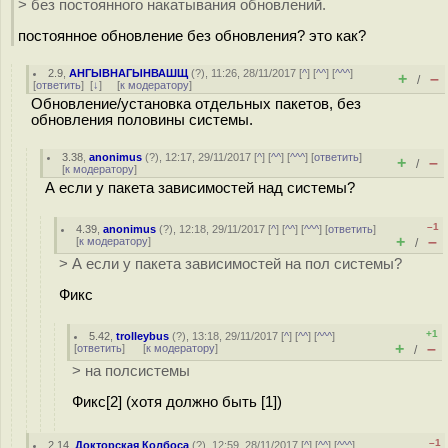
> без постоянного накатывания обновлений.
постоянное обновление без обновления? это как?
2.9
,
АНГЫВНАГЫНВАШЩ
(
?
), 11:26, 28/11/2017 [
^
] [
^^
] [
^^^
]
+
–
/
[
ответить
]
[
↓
] [
к модератору
]
Обновление/установка отдельных пакетов, без
обновления половины системы.
3.38
,
anonimus
(
?
), 12:17, 29/11/2017 [
^
] [
^^
] [
^^^
] [
ответить
]
+
–
/
[
к модератору
]
А если у пакета зависимостей над системы?
–1
4.39
,
anonimus
(
?
), 12:18, 29/11/2017 [
^
] [
^^
] [
^^^
] [
ответить
]
+
–
[
к модератору
]
/
> А если у пакета зависимостей на пол системы?
Фикс
+1
5.42
,
trolleybus
(
?
), 13:18, 29/11/2017 [
^
] [
^^
] [
^^^
]
+
–
[
ответить
]
[
к модератору
]
/
> на полсистемы
Фикс[2] (хотя должно быть [1])
–1
2.14
,
Докторская Колбоса
(
?
), 12:59, 28/11/2017 [
^
] [
^^
] [
^^^
]