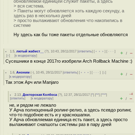
обновляемой единицей служит пакеты, а здесь
> вся система.
> Пакеты могут обновляется хоть каждую секунду, а
здесь раз в несколько дней
> просто вылаживают обновления что накопились в
системе
Ну здесь как бы тоже пакеты отдельные обновляются
1.5
,
лютый жабист__
(
?
), 10:43, 28/11/2017 [
ответить
] [
﹢﹢﹢
] [
· · ·
]
+
–
/
[
↑
] [
к модератору
]
Сусешники в конце 2017го изобрели Arch Rollback Machine :)
1.6
,
Аноним
(
-
), 10:45, 28/11/2017 [
ответить
] [
﹢﹢﹢
] [
· · ·
]
[
↓
]
+
–
/
[
к модератору
]
Так этож Арч или Manjaro
–4
2.13
,
Докторская Колбоса
(
?
), 12:37, 28/11/2017 [
^
] [
^^
] [
^^^
]
+
–
[
ответить
]
[
к модератору
]
/
не, и рядом не лежало
У Арча полноценный ролинг-релиз, а здесь псевдо ролинг,
что-то подобное есть и у красношапки.
У Арча обновляемая единица есть пакет, а здесь просто
вылаживают снапшоты системы раз в пару дней