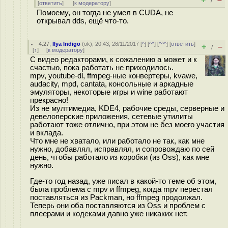
/
[
ответить
]
[
к модератору
]
Помоему, он тогда не умел в CUDA, не
открывал dds, ещё что-то.
4.27
,
Ilya Indigo
(
ok
), 20:43, 28/11/2017 [
^
] [
^^
] [
^^^
] [
ответить
]
+
–
/
[
↑
] [
к модератору
]
С видео редакторами, к сожалению а может и к
счастью, пока работать не приходилось.
mpv, youtube-dl, ffmpeg-ные конвертеры, kvawe,
audacity, mpd, cantata, консольные и аркадные
эмуляторы, некоторые игры и wine работают
прекрасно!
Из не мултимедиа, KDE4, рабочие среды, серверные и
девелоперские приложения, сетевые утилиты
работают тоже отлично, при этом не без моего участия
и вклада.
Что мне не хватало, или работало не так, как мне
нужно, добавлял, исправлял, и сопровождаю по сей
день, чтобы работало из коробки (из Oss), как мне
нужно.
Где-то год назад, уже писал в какой-то теме об этом,
была проблема с mpv и ffmpeg, когда mpv перестал
поставляться из Packman, но ffmpeg продолжал.
Теперь они оба поставляются из Oss и проблем с
плеерами и кодеками давно уже никаких нет.