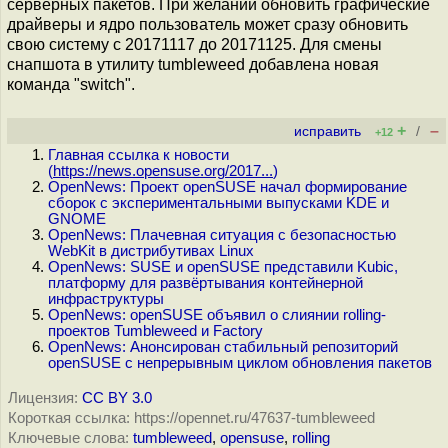
серверных пакетов. При желании обновить графические
драйверы и ядро пользователь может сразу обновить
свою систему с 20171117 до 20171125. Для смены
снапшота в утилиту tumbleweed добавлена новая
команда "switch".
+
–
исправить
/
+12
Главная ссылка к новости
(
https://news.opensuse.org/2017...
)
OpenNews: Проект openSUSE начал формирование
сборок с экспериментальными выпусками KDE и
GNOME
OpenNews: Плачевная ситуация с безопасностью
WebKit в дистрибутивах Linux
OpenNews: SUSE и openSUSE представили Kubic,
платформу для развёртывания контейнерной
инфраструктуры
OpenNews: openSUSE объявил о слиянии rolling-
проектов Tumbleweed и Factory
OpenNews: Анонсирован стабильный репозиторий
openSUSE с непрерывным циклом обновления пакетов
Лицензия:
CC BY 3.0
Короткая ссылка: https://opennet.ru/47637-tumbleweed
Ключевые слова:
tumbleweed
,
opensuse
,
rolling